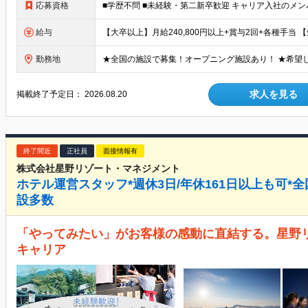
応募資格
給与
勤務地
求人を見る
掲載終了予定日：
2026.08.20
終了間近
正社員
面接情報有
株式会社星野リゾート・マネジメント
ホテル運営スタッフ*週休3日/年休161日以上も可*全
設多数
「やってみたい」がお客様の感動に直結する。星野
キャリア