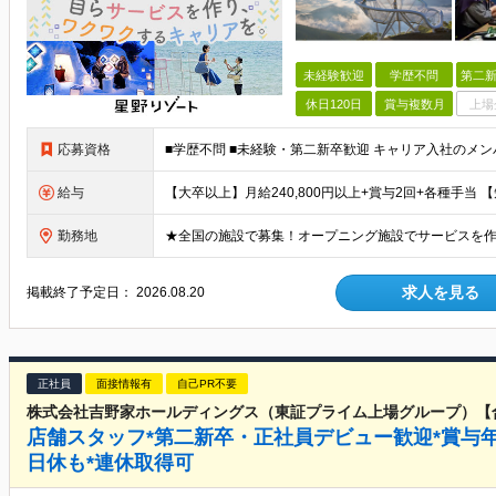
未経験歓迎
学歴不問
第二新
休日120日
賞与複数月
上場
応募資格
給与
勤務地
求人を見る
掲載終了予定日：
2026.08.20
正社員
面接情報有
自己PR不要
株式会社吉野家ホールディングス（東証プライム上場グループ）【
店舗スタッフ*第二新卒・正社員デビュー歓迎*賞与年2
日休も*連休取得可