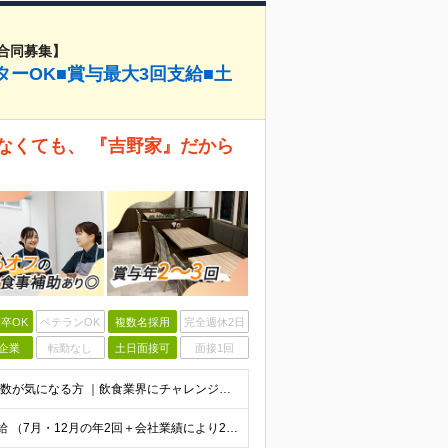
合同募集】
ターOK■賞与最大3回支給■土
なくても、 『吉野家』だから
卒OK
ベテランOK
複数名採用
完全週休2日
企業
転勤なし
土日面接可
面接1回
◆学歴不問・未経験OK◎ ｜ブランクがある方 ｜転職回数が気になる方 ｜飲食業界にチャレンジしたい方 ｜副業OK どんな方も大歓迎！「やってみたい」という気持ちがあればOKです◎
月給24万円以上＋各種手当＋賞与 ★賞与は年2〜3回支給 （7月・12月の年2回＋会社業績により2月に決算賞与あり） ★家賃1万円の格安寮や70%オフの食事補助により、毎月の支出を大幅に抑えられます