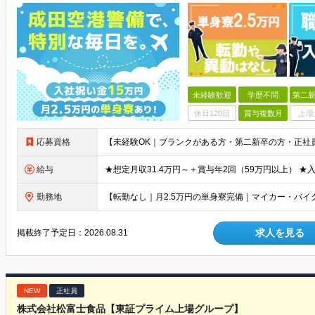
未経験歓迎
学歴不問
第二新
休日120日
賞与複数月
上場
応募資格
給与
勤務地
求人を見る
掲載終了予定日：
2026.08.31
NEW
正社員
株式会社松富士食品【東証プライム上場グループ】