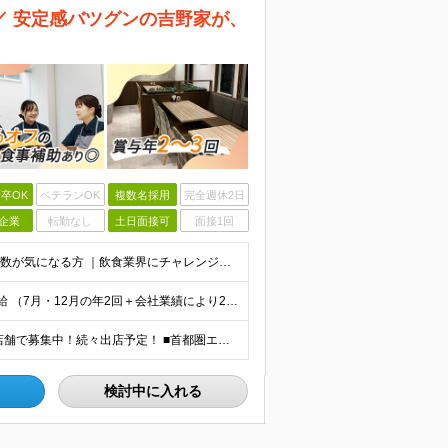
／ 安定感バツグンの吉野家が、
卒OK
ベテランOK
複数名採用
完全週休2日
企業
転勤なし
土日面接可
面接1回
◆学歴不問・未経験OK◎ ｜ブランクがある方 ｜転職回数が気になる方 ｜飲食業界にチャレンジしたい方 ｜副業OK どんな方も大歓迎！「やってみたい」という気持ちがあればOKです◎
月給24万円以上＋各種手当＋賞与 ★賞与は年2〜3回支給 （7月・12月の年2回＋会社業績により2月に決算賞与あり） ★家賃1万円の格安寮や70%オフの食事補助により、毎月の支出を大幅に抑えられます
★一部店舗マイカー通勤可（駐車場完備） ★全国の各店舗で募集中！続々出店予定！ ■首都圏エリア 埼玉、千葉、東京、神奈川 ■北日本エリア 北海道、青森、岩手、宮城、秋田、山形、福島、茨城、栃木、群
検討中に入れる