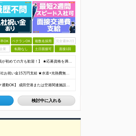
卒OK
ベテランOK
複数名採用
完全週休2日
企業
転勤なし
土日面接可
面接1回
【未経験OK｜ブランクがある方・第二新卒の方・正社員が初めての方も歓迎！】 ★応募資格を満たす方は面接確約！ ★20代・30代の若手スタッフも多数活躍中！ ◎58歳以下の方（長期のキャリア形成を図る
★想定月収31.4万円～＋賞与年2回（59万円以上） ★入社お祝い金15万円支給 ★水道+光熱費無料の家賃がリーズナブルな社員寮(単身寮)あり！ ★住宅手当&家族手当あり 月給24万5000円以上(
【転勤なし｜月2.5万円の単身寮完備｜マイカー・バイク通勤OK】 成田空港または空港関連施設での勤務となります。 お住まいや希望を考慮し、千葉市美浜区・四街道市への配属となる場合もあります。 【本社
検討中に入れる