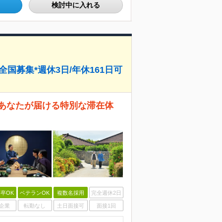
検討中に入れる
国募集*週休3日/年休161日可
あなたが届ける特別な滞在体
卒OK
ベテランOK
複数名採用
完全週休2日
企業
転勤なし
土日面接可
面接1回