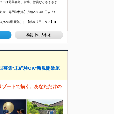
■学歴不問 ■未経験・第二新卒歓迎 キャリア入社のメンバーは元美容師、営業、教員などさまざま！ 『遠方への引っ越しが可能な方』や『地方に行ってみたい・勤務したい方』なども この機会に新しい人生にチャ
【大卒以上】月給240,800円以上+賞与2回+各種手当 【短大・専門学校卒】月給204,400円以上+賞与2回+各種手当 【上記以外】月給187,000円以上+賞与2回+各種手当 ※経験、資格、能
★全国の施設で募集！オープニング施設あり！ ★希望しない転勤原則なし 【積極採用エリア】 ■界 蔵王（26年10月開業予定） ※開業前に入社された場合、全国の星野リゾートの施設で勤務後、開業時期に異
検討中に入れる
国募集*未経験OK*新規開業施
リゾートで描く、あなただけの