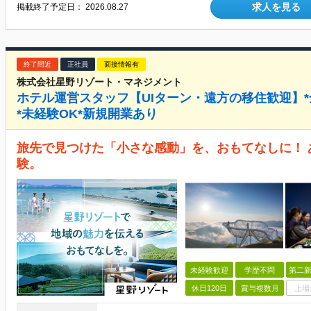
求人を見る
掲載終了予定日：
2026.08.27
終了間近
正社員
面接情報有
株式会社星野リゾート・マネジメント
ホテル運営スタッフ【UIターン・遠方の移住歓迎】*全
*未経験OK*新規開業あり
旅先で見つけた「小さな感動」を、おもてなしに！ 
験。
未経験歓迎
学歴不問
第二新
休日120日
賞与複数月
上場