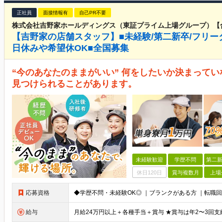
正社員
面接情報有
自己PR不要
株式会社吉野家ホールディングス（東証プライム上場グループ）【
【吉野家の店舗スタッフ】■未経験/第二新卒/フリー
日休みや希望休OK■全国募集
“今のあなたのままがいい” 何をしたいか決まってい
見つけられることがあります。
未経験歓迎
学歴不問
第二新
休日120日
賞与複数月
上場
応募資格
給与