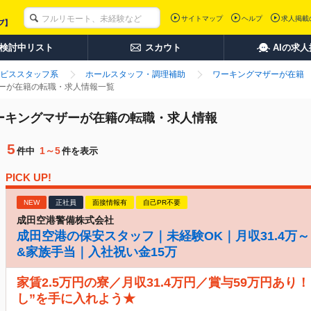
サイトマップ
ヘルプ
求人掲載
検討中リスト
スカウト
AIの求
ビススタッフ系
ホールスタッフ・調理補助
ワーキングマザーが在籍
ザーが在籍の転職・求人情報一覧
ワーキングマザーが在籍の転職・求人情報
5
1～5
件中
件を表示
PICK UP!
NEW
正社員
面接情報有
自己PR不要
成田空港警備株式会社
成田空港の保安スタッフ｜未経験OK｜月収31.4万～
&家族手当｜入社祝い金15万
家賃2.5万円の寮／月収31.4万円／賞与59万円あり
し”を手に入れよう★