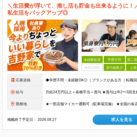
＼生活費が浮いて、推し活も貯金も出来るように！
私生活をバックアップ◎
未経験歓迎
学歴不問
第二新
休日120日
賞与複数月
上場
応募資格
給与
勤務地
求人を見る
掲載終了予定日：
2026.08.27