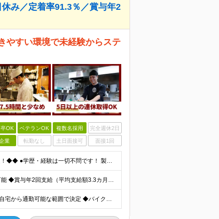
休み／定着率91.3％／賞与年2
働きやすい環境で未経験からステ
卒OK
ベテランOK
複数名採用
完全週休2日
企業
転勤なし
土日面接可
面接1回
◆◆未経験・第二新卒・異業種からのチャレンジ大歓迎！◆◆ ●学歴・経験は一切不問です！ 製造業や銀行員、タクシー運転手など、 先輩たちの前職は本当にバラバラ。 特別なスキルよりも「人柄」や「相手を
◆2025年10月から基本給7％UP！ ◆年収1000万円も可能 ◆賞与年2回支給（平均支給額3.3カ月分） 【店舗スタッフの方は…】 月給26万7,500円～＋賞与＋各種手当 【何かしらの店長経
◆2026年度に10店舗以上オープン予定！ ◆希望考慮・自宅から通勤可能な範囲で決定 ◆バイク・車通勤もOK 東京・埼玉・千葉・神奈川・群馬・大阪・兵庫・愛知にある、各ブランド店舗への配属となります