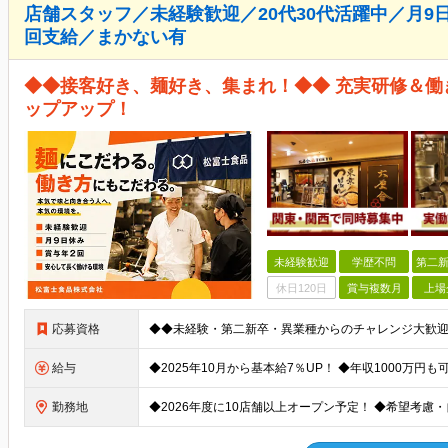
店舗スタッフ／未経験歓迎／20代30代活躍中／月9日
回支給／まかない有
◆◆接客好き、麺好き、集まれ！◆◆ 充実研修＆
ップアップ！
未経験歓迎
学歴不問
第二新
休日120日
賞与複数月
上場
応募資格
給与
勤務地