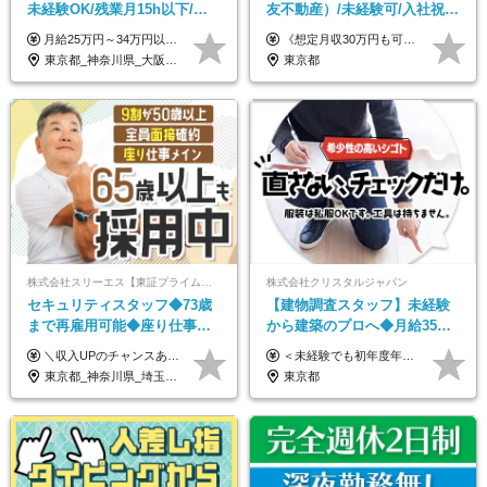
未経験OK/残業月15h以下/豊
友不動産）/未経験可/入社祝い
富な福利厚生/全国募集/平均有
金10万円/月収30万円可/40～
月給25万円～34万円以上＋各種手当＋残業代＋賞与年2回（昨年度2～4ヶ月分） 初年度想定年収：350万円～ ＜クラス・経験別の月給目安＞ ■メンバークラス：月給25万円以上 ■店長やSVなどのマネジメント経験者：月給30万円～スタート可 ■リーダークラス：月給34万円以上 ※月給は配属エリア・経験・能力を考慮して決定します（前職の経験・収入をお聞かせください）。 ※上記にはみなし残業手当20～30時間分（メンバー：3万1134円以上、経験5年以上：5万2448円以上、リーダー：5万9441円以上）を含みます。 ※超過分は別途支給いたします。
《想定月収30万円も可能！/想定年収380万円》 ■月給24万5000円以上＋賞与年2回(2カ月/2025年実績)＋時間外手当＋資格手当＋役職手当＋交通費 ………… ≪昇給、賞与、および各種諸手当について≫ ◇入社お祝い金（10万円 ※3カ月精勤後支給） ◇昇給/年1回 ◇賞与/年2回(2カ月/2025年実績) ◇時間外手当 ◇資格手当 └・ビル設備管理技能士1級（1万円/月） ・ビル設備管理技能士2級（5000円/月） ・建築物環境衛生管理技術者（1万円/月） ・防火管理技能者（3000円/月） ・消防設備士乙4類（3000円/月） 他 ◇役職手当 └・班長/サブリーダー/リーダー（5000円～2万円/月） ◇物件手当（最大2万円 ※物件により異なる） ◇退職金あり ※経験・年齢・能力を考慮した上、当社規定により優遇いたします。 ※3カ月の試用期間あり。その間の給与や福利厚生に差異はありません。 《モデル年収》 ・入社1年/35歳：年収380万円 ・入社3年/38歳：年収400万円
給取得日数14.9日
50代活躍/S102
東京都_神奈川県_大阪府_愛知県_北海道_宮城県_静岡県_京都府_広島県_福岡県
東京都
株式会社スリーエス【東証プライム上場グループ】
株式会社クリスタルジャパン
セキュリティスタッフ◆73歳
【建物調査スタッフ】未経験
まで再雇用可能◆座り仕事中
から建築のプロへ◆月給35万
心◆東証プライム上場G◆応
円～＋賞与年2回◆官公庁・
＼収入UPのチャンスあり◎昇給も可能です！／ ◆正社員 月給(地域による）＋グレード手当、深夜手当、残業代（全額支給）等の各種手当＋賞与年2回 ＜東京都／神奈川県（横浜市）＞ 月給21万4000円～27万円 ＜埼玉県／千葉県＞ 月給19万90000円～25万1000円 ＜栃木県／茨城県／山梨県＞ 月給18万4000円～23万6000円 【試用期間】 正社員：3ヵ月 アルバイト：なし ※試用期間と本採用後の給与・待遇に差異はありません ※グレード手当、深夜手当の詳細額は面接にてご案内させていただきます ※正社員は60歳定年のため、60代の方は嘱託社員での採用です。給与条件は嘱託給与となり、退職金と賞与がありません ＼正社員は「グレード認定制」という評価あり！制度勤続年数等に応じて入社時から手当を支給／ ◆グレードI：＋2000円（入社時～） ◆グレードII：＋5000円（在籍1年以上＆当社基準に当てはまる方） ◆グレードIII：＋1万円（社内試験の合格者） ◆アルバイト・パート 東京都:時給1226円 神奈川県:時給1225円 千葉県：時給1140円 埼玉県:時給1141円 栃木県:1068円 茨城県:1074円 山梨県:1052円
＜未経験でも初年度年収490万円～＞ ◆月給35万円～65万円＋賞与年2回（7月・12月） 【なぜ未経験に35万円を払えるのか】 UR都市機構様・日本郵政様・官公庁との直取引で中間マージンがなく、修繕・緊急対応だけで年4,000～5,000件。仕事が途切れない基盤があるため、調査を担う人材に相応の給与を支払えます。 【昇給について】 年齢や社歴ではなく、成長と貢献に応じて昇給する仕組みです。1回の昇給で年収100万円UPした社員もいます。 ※経験・スキルに応じて加給・優遇いたします ※試用期間3ヶ月（その間の給与・待遇に差異はありません） ※上記月給には、固定残業代（月45時間分／8.8万円～16.5万円）を含みます。超過分は別途全額支給します ※実際の残業は月平均10時間程度です。固定残業代は残業の有無にかかわらず全額支給します 【固定残業代について】 固定残業45時間分（88,000円～165,000円）を含む ※超過分は別途全額支給
募者全員面接◆賞与年2回
UR直取引◆残業月10h
東京都_神奈川県_埼玉県_千葉県_茨城県_栃木県_山梨県
東京都