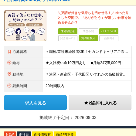
＼英語が好きな気持ちを活かせる！／ ゆったり
とした空間で、「ありがとう」が嬉しい仕事を始
めませんか？
未経験歓迎
学歴不問
ベテランOK
完全週休2日
賞与複数月
面接1回
応募資格
＜職種/業種未経験者OK！セカンドキャリアご希望の方も大歓迎！＞ ■高卒以上 ■英語が好きな方・抵抗がない方 ■60歳未満の方(定年年齢による理由) ＜面接は相互理解を大切にしています＞ 緊張して上
給与
★入社祝い金10万円あり！ ■月給24万5,000円＋賞与年2回(2カ月/2025年実績)＋時間外手当＋資格手当＋交通費 ※一律英会話手当（2万円）を含みます ※給与は経験・能力等を考慮して決定し
勤務地
＊港区・新宿区・千代田区 いずれかの高級賃貸マンションにて勤務 ◇港区南麻布エリア ◇新宿区エリア ◇千代田区エリア ★竣工するマンション（南青山）でのオープニング募集もあります！ 【本社】 東
残業時間
20時間以内
求人を見る
検討中に入れる
掲載終了予定日：
2026.09.03
NEW
正社員
面接情報有
自己PR不要