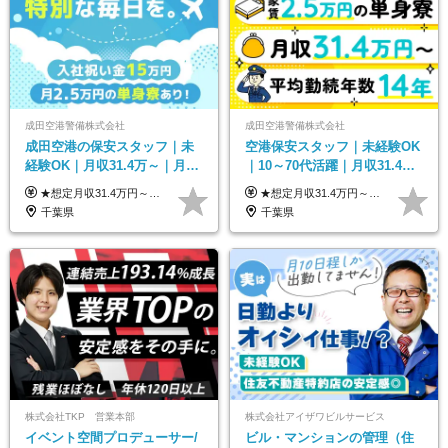
成田空港警備株式会社
成田空港警備株式会社
成田空港の保安スタッフ｜未
空港保安スタッフ｜未経験OK
経験OK｜月収31.4万～｜月
｜10～70代活躍｜月収31.4万
2.5万の単身寮｜住宅手当&家
&賞与年2回｜家族・住宅手当
★想定月収31.4万円～＋賞与年2回（59万円以上） ★入社お祝い金15万円支給 ★水道+光熱費無料の家賃がリーズナブルな社員寮(単身寮)あり！ ★住宅手当&家族手当あり 月給24万5000円以上(基本給21万1000円＋業務別手当35,000円)＋賞与年2回（賞与支給額：59万円以上を想定）＋残業代全額 ※みなし残業なし！残業代は全額支給します。 ※資格手当・深夜手当など、様々な手当をご用意しています。 ※入社お祝い金は１か月経過後、3ヶ月経過後、6ヶ月経過後に各5万円ずつ給与に加算して支給いたします。 ※指定の検定資格をお持ちの方には別途手当を支給します。入社後に取得した場合は給与に加算し支給します。 ・施設警備 1級7,000円 2級4,000円 ・交通誘導 1級7,000円 2級4,000円 ・雑踏警備 1級7,000円 2級4,000円 など
★想定月収31.4万円～＋賞与年2回（59万円以上） ★入社お祝い金15万円支給 ★水道+光熱費無料の家賃がリーズナブルな社員寮(単身寮)あり！ 月給24万5000円以上(基本給21万1000円＋業務別手当35,000円)＋賞与年2回（賞与支給額：59万円以上を想定）＋残業代全額 ※みなし残業なし！残業代は全額支給します。 ※資格手当・深夜手当など、様々な手当をご用意しています。 ※入社お祝い金は１か月経過後、3ヶ月経過後、6ヶ月経過後に各5万円ずつ給与に加算して支給いたします。 ※指定の検定資格をお持ちの方には別途手当を支給します。入社後に取得した場合は給与に加算し支給します。 ・施設警備 1級7,000円 2級4,000円 ・交通誘導 1級7,000円 2級4,000円 ・雑踏警備 1級7,000円 2級4,000円 など
族手当｜入社祝い金15万
｜光熱費0円の単身寮
千葉県
千葉県
株式会社TKP 営業本部
株式会社アイザワビルサービス
イベント空間プロデューサー/
ビル・マンションの管理（住