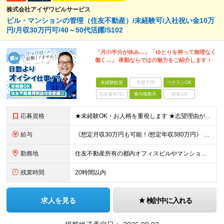
株式会社アイザワビルサービス
ビル・マンションの管理（住友不動産）/未経験可/入社祝い金10万
円/月収30万円可/40～50代活躍/S102
「月の半分が休み…」「ゆとりを持って無理なく
働く…」 夜勤ならではの魅力をご紹介します！
未経験歓迎
学歴不問
ベテランOK
完全週休2日
賞与複数月
面接1回
応募資格
★未経験OK・お人柄を重視します ★志望理由が明確でない方もお気軽にご応募ください！ ■高卒以上 ■60歳未満の方(定年年齢による理由) ＜長く安心して働きやすい＞ 当社では現在20代～60代の管理
給与
《想定月収30万円も可能！/想定年収380万円》 ■月給24万5000円以上＋賞与年2回(2カ月/2025年実績)＋時間外手当＋資格手当＋役職手当＋交通費 ………… ≪昇給、賞与、および各種諸手当につ
勤務地
住友不動産所有の都内オフィスビルやマンションでの勤務となります。 ★希望を考慮し、転居を伴う転勤はありません。 ★新宿・日本橋・半蔵門・飯田橋・秋葉原・中野・大崎をはじめとした23区のビルが対象です。
残業時間
20時間以内
求人を見る
検討中に入れる