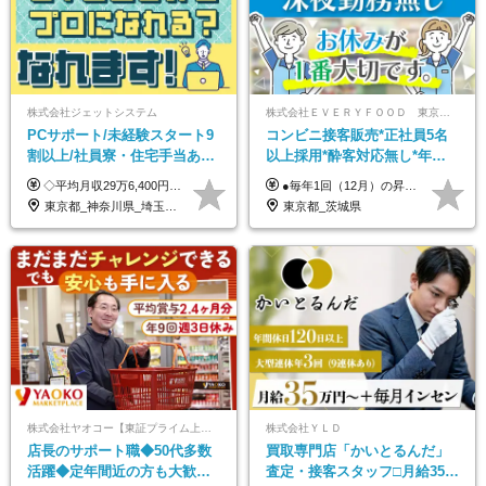
株式会社ジェットシステム
株式会社ＥＶＥＲＹＦＯＯＤ 東京本社
PCサポート/未経験スタート9
コンビニ接客販売*正社員5名
割以上/社員寮・住宅手当あり/
以上採用*酔客対応無し*年休
正社員デビューOK/20代～30
120日～*創業59年の安定基盤*
◇平均月収29万6,400円(各種手当含む) ◇住宅手当⇒最大家賃の半額支給 ◇賞与年2回支給 ■月給22万5,000円以上＋地域手当＋時間外手当＋住宅手当＋家族手当 ※経験やスキルに応じて給与を決定します ※試用期間2ヶ月あり（期間内は時給1,060円以上となります） └地域により上がる可能性があり／例：東京都時給1,370円 └その他待遇に差異なし ＜モデル月収例＞ 1年目：296,400円 3年目：320,000円 【固定残業代について】 なし（残業代は、実際の労働時間に応じて別途全額支給）
●毎年1回（12月）の昇給で給与にしっかり反映！ ●賞与年2回あり（6月・12月） 月給26万円＋賞与年2回＋交通費全額支給 役職の有無にかかわらず、日々の頑張りは正当に評価します！ リーダー・店長昇格後は等級に合わせて給与UP＋役職手当があるので、 納得感を持って働くことができます◎ ※経験・スキルを考慮の上、決定します ※上記金額には固定残業代（21時間分・3万7300円以上）を含みます。超過分は別途全額支給します ※試用期間3ヶ月間あり（期間中の給与・待遇に差異はありません）
代活躍中/全国募集
コンビニ経験者優遇
東京都_神奈川県_埼玉県_千葉県_大阪府_愛知県_北海道_青森県_岩手県_宮城県_秋田県_山形県_福島県_茨城県_群馬県_新潟県_山梨県_長野県_富山県_石川県_静岡県_岐阜県_三重県_兵庫県_京都府_滋賀県_奈良県_和歌山県_広島県_岡山県_鳥取県_島根県_山口県_徳島県_香川県_愛媛県_高知県_福岡県_熊本県_佐賀県_長崎県_大分県_宮崎県_沖縄県
東京都_茨城県
株式会社ヤオコー【東証プライム上場グループ】
株式会社ＹＬＤ
店長のサポート職◆50代多数
買取専⾨店「かいとるんだ」
活躍◆定年間近の方も大歓
査定・接客スタッフ□⽉給35万