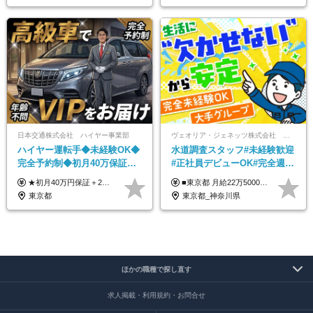
日本交通株式会社 ハイヤー事業部
ヴェオリア・ジェネッツ株式会社 関東支店 東京業務課
ハイヤー運転手◆未経験OK◆
水道調査スタッフ#未経験歓迎
完全予約制◆初月40万保証◆
#正社員デビューOK#完全週休
平均年収600万◆約4ヶ月研修
2日制#年休125日#資格取得支
★初月40万円保証＋2～6ヶ月目35万円保証 ★平均年収600万円 月給236,000円（一律手当含む）＋運転手当（運転した時間に応じて支給）＋残業代＋賞与年2回 ※基礎研修期間（10日間）は日給1万円を支給します ※試用期間中（3ヶ月）の給与・待遇に差異はありません ※残業代は全額支給します
■東京都 月給22万5000円（東京地域手当3万円含）～25万円＋残業代全額支給＋各種手当 ■神奈川県 月給19万5000円～24万円＋残業代全額支給＋各種手当 ※年齢・経験を考慮し決定 ※試用期間3ヶ月（期間中の給与・待遇に差異はありません） ◆通勤手当あり（全額支給） ◆昇給年1回、賞与年2回。世界最大級の環境企業グループならではの安定した給与体系です。
あり◆運転は1日4hほど
援有#社員数千人以上
東京都
東京都_神奈川県
ほかの職種で探し直す
求人掲載・利用規約・お問合せ