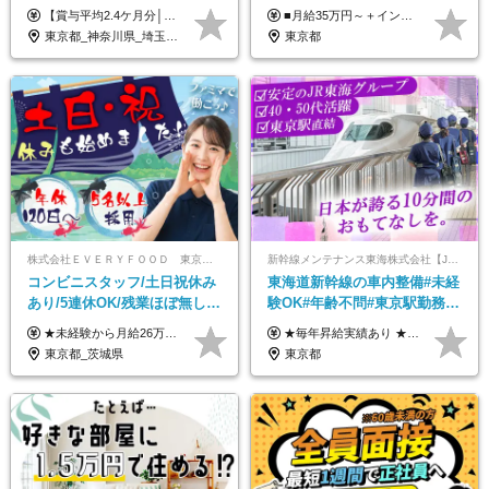
迎！◆出勤はお昼から◆平均
円以上＋毎⽉インセン□年休
【賞与平均2.4ケ月分│決算賞与も20年以上連続で支給中！】 ＜月収例＞ 月収29万円（地域限定正社員／残業代・各種手当含む） 月収26万円（契約社員／残業代・各種手当含む） ◆月給：月給258,400円～361,500円＋残業代＋各種手当 ※給与は前職での経験、スキルを考慮し、決定します ※残業代は全額支給します ※契約社員としてご入社いただく方は、賞与額に差異あり。詳細は面接でお話しします ※試用期間3ヶ月あり。条件に変更はありません ※契約社員の場合：契約期間12カ月（更新あり） ※60歳未満でご入社いただいた方も、60歳になったタイミングで雇用形態は契約社員に切り替えとなります。
■月給35万円～＋インセンティブ＋各種手当 ※固定残業代（月45時間分87,600円～）を含む。超過した場合は別途残業代を支給いたします ※経験・年齢などを考慮の上、決定します ※試用期間3ヶ月あり（待遇に変動なし）
賞与2.4ヶ月分◆残業少なめ
120日以上□土日休み
東京都_神奈川県_埼玉県_千葉県_茨城県_栃木県_群馬県
東京都
株式会社ＥＶＥＲＹＦＯＯＤ 東京本社
新幹線メンテナンス東海株式会社【JR東海グループ】
コンビニスタッフ/土日祝休み
東海道新幹線の車内整備#未経
あり/5連休OK/残業ほぼ無し/
験OK#年齢不問#東京駅勤務
賞与年2回/トイレ掃除・夜勤
#59歳まで正社員登用可＆登用
★未経験から月給26万円スタート！ ★毎年1回（12月）の昇給＋賞与（年2回）で給与にしっかり反映！ 月給26万円＋賞与年2回＋交通費全額支給 ※リーダー・店長昇格後は基本給2万円UP＋役職手当支給 ※経験・スキルを考慮の上、決定します ※上記金額には固定残業代（21時間分・3万7300円以上）を含みます。超過分は別途全額支給します ※試用期間3ヶ月間あり（期間中の給与・待遇に差異はありません）
★毎年昇給実績あり ★入社3年で430万円も可(正社員登用された場合) ■入社時月収例：25万2840円(1万2040円×21日)＋賞与支給実績有（年2回・2025年度） 日給1万2040円 ※別途「超過勤務手当、祝繁手当、特殊手当」の支給有 ※試用期間中（2ヶ月）の待遇・雇用形態に差異はございません
無し/面接1回
実績多数！
東京都_茨城県
東京都