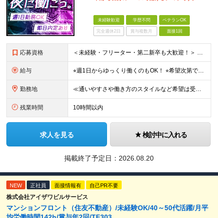
未経験歓迎
学歴不問
ベテランOK
完全週休2日
賞与複数月
面接1回
応募資格
＜未経験・フリーター・第二新卒も大歓迎！＞ ※学歴不問 ★堅苦しい志望動機は必要なし！ ★コミュ力に自信がなくてもOK！ ★特別な資格や専門知識は必要ありません！ 【こんな想いをお持ちの方はぜひ
給与
⭐︎週1日からゆっくり働くのもOK！ ⭐︎希望次第で収入UPも可能！ 当務（当直）／日給21,450円～24,700円 長夜勤／日給13,650円～15,275円 ※支給方法※ 15日締め、25日
勤務地
≪通いやすさや働き方のスタイルなど希望は受け入れます！》 ★転居を伴う転勤なし ★直行直帰が基本 ★駅チカ・オープニング案件も多数 ・希望に応じて東京都内近郊、ほか神奈川・千葉・埼玉も含め、配属先を
残業時間
10時間以内
求人を見る
検討中に入れる
掲載終了予定日：
2026.08.20
NEW
正社員
面接情報有
自己PR不要
株式会社アイザワビルサービス
マンションフロント（住友不動産）/未経験OK/40～50代活躍/月平
均労働時間142h/賞与年2回/TF303