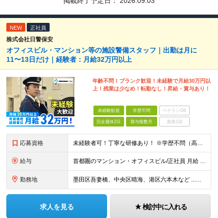
掲載終了予定日：
2026.09.03
NEW
正社員
株式会社日警保安
オフィスビル・マンション等の施設警備スタッフ｜出勤は月に
11〜13日だけ｜経験者：月給32万円以上
年齢不問！ブランク歓迎！未経験で月給30万円以
上！残業は少なめ！転勤なし！昇給・賞与あり！
未経験歓迎
学歴不問
ベテランOK
完全週休2日
賞与複数月
面接1回
応募資格
未経験者可！丁寧な研修あり！ ※学歴不問（高卒OK） ※年齢不問（20代、30代、40代、50代まで幅広い世代が活躍中）
給与
首都圏のマンション・オフィスビル/正社員 月給 320,000円～（自衛消防技術資格者・経験者） 月給 300,000円～（未経験者） ※固定残業代30h含む 昇給あり 賞与あり
勤務地
墨田区吾妻橋、中央区晴海、港区六本木など ...他複数あり
求人を見る
検討中に入れる