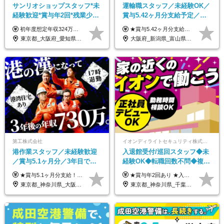
サンリオショップスタッフ*未
運輸職スタッフ／未経験OK／
経験歓迎*賞与年2回*残業少な
賞与5.42ヶ月分支給予定／残
め*産育休取得実績豊富*可愛
業月11h程／年休119日+有給
初年度想定年収324万円～690万円！ ◆全国一律 月給230,000円～＋賞与＋通勤手当＋役職手当＋時間外手当 《手当充実！》 ＊昇給/年1回 ＊賞与/年2回（7月/12月） ＊通勤手当：交通費支給（規定あり） ＊時間外手当 ＊販売職手当 ＊役職手当 《キャリアパス》 ▼店長（32歳）／年収400万円 ▼トレーナー（37歳）／年収500万円 ▼SV（40歳）／年収570万円 ※SVとして活躍された場合、574万円以上に昇給も目指せます。 日頃のお店での頑張りをしっかり評価する体制を整えており、 ご自身の努力次第で昇給する制度を用意しています！ 《ゆくゆくは・・・》 ■店舗スタッフをとりまとめ、お店づくりを主体で行う店長へ ■複数店舗を統括するトレーナーへとキャリアアップ ■様々な規模の店舗を経験しSVとして活躍した後は、本社の教育担当や店舗支援を担う本部スタッフとして活躍いただけます。 ※経験・能力を考慮の上、当社規定により優遇いたします。 ※入社日から6カ月間の試用期間あり。その間の待遇に差異はありません。
★賞与5.42ヶ月分支給予定あり！ （大卒以上）月給24万1,692円～39万5,780円＋各種手当＋賞与2回 （高卒以上）月給22万2,662円～39万5,780円＋各種手当＋賞与2回 ※上記は2025年度新卒支払額（京阪神地区）となります ※勤務地・学歴で異なり、ご経験・能力等をふまえた金額を加算します ※残業代は別途全額支給します ※当社規程に基づき決定します ※試用期間あり（3ヶ月／待遇に変更はありません） ※基本給以外の諸手当として扶養・職務・時間外・通勤手当等を支給します ※京阪神地区以外の勤務地の場合 月給（大卒）23万0,706円～／月給（高卒）21万2,541円～となります
い制服*社割有
平均18.7日
東京都_大阪府_愛知県_北海道_栃木県_静岡県_兵庫県_京都府_福岡県
大阪府_新潟県_富山県_石川県_福井県_三重県_兵庫県_京都府_滋賀県_奈良県_和歌山県_広島県_岡山県_鳥取県_島根県_山口県_福岡県
第工株式会社
イオンディライトセキュリティ株式会社（イオングループ）
港作業スタッフ／未経験歓迎
入退館受付/巡回スタッフ◆未
／賞与5.1ヶ月分／3年目で年
経験OK◆転職回数不問◆複数
収730万円も可／食事手当あり
勤務地で募集中◆ブランクあ
★賞与5.1ヶ月分支給！ ★入社3年目・30代で年収730万円の先輩も活躍中！ ★入社1年目・20代で月収29万円の実績あり 月給：22.5万円～30.5万円＋各種手当＋賞与年2回＋残業代全額支給 ※経験・能力などを考慮のうえ決定します ※上記月給には食事手当(5000円／月）を含みます ※残業代は分単位で100％支給いたします ※試用期間3ヶ月。その間の給与・待遇に差異はありません 【月収例】 ◆33.5万円／31歳 入社7か月 ◆38.5万円／32歳 入社1年目 ◆48.4万円／44歳 入社12年目 ※経験・能力などを考慮のうえ決定 ※月収・給与例には休日手当も含みます 【手当詳細】 ◆交通費規定支給（上限3万5000円／月） ◆時間外手当全額支給 ◆休日出勤手当 ◆港湾住宅あり（1R・2万円台～） ◆資格取得支援制度：全額負担 ◆地域手当：関東地区1万円／月
★賞与年2回あり ★入社祝い金3万円支給 ★出産祝い金や育児支援金などの手当も充実！ ≪給与モデル≫ 【東京】基本給27万2780円/月給＋時間外手当（25h） 【愛知】基本給25万4990円/月給＋時間外手当（25h） 【大阪】基本給25万4990円/月給＋時間外手当（25h） 【福岡】基本給23万7200円/月給＋時間外手当（25h） -------------- ▽各地の給与は下記をご確認ください！ ■北海道 月給20万円～ ■東北 月給20万円～ ■北関東 埼玉／月給22万5000円～ 茨城・群馬・新潟／月給20万円～ ■南関東 東京・神奈川／月給23万円～ 千葉／月給22万5000円～ 山梨／月給20万円～ ■中部 愛知／月給21万5000円～ 長野・岐阜・三重／月給20万円～ ■関西 大阪／月給21万5000円～ 京都・兵庫／月給21万円～ 滋賀・奈良／月給20万円～ ■中四国 岡山・山口・四国・広島／月給20万円～ ■九州 福岡・鹿児島・長崎／月給20万円～
／年休120日以上
りOK◆室内業務がメイン
東京都_神奈川県_大阪府_愛知県_兵庫県
東京都_神奈川県_千葉県_北海道_福島県_長野県_岐阜県_三重県_京都府_福岡県