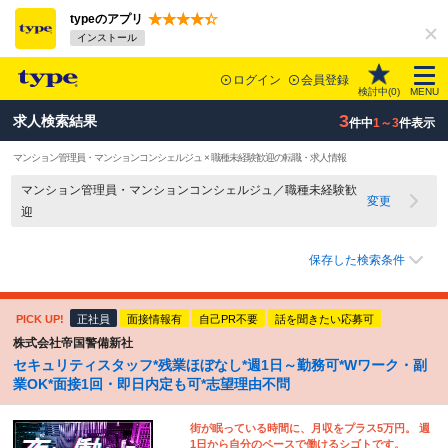
typeのアプリ
インストール
ログイン
会員登録
検討中(
0
)
MENU
3
求人検索結果
件中
1～3
件表示
マンション管理員・マンションコンシェルジュ × 職種未経験歓迎の転職・求人情報
マンション管理員・マンションコンシェルジュ／職種未経験歓
変更
迎
保存した検索条件
PICK UP!
正社員
面接情報有
自己PR不要
話を聞きたい応募可
株式会社帝国警備新社
セキュリティスタッフ*残業ほぼなし*週1日～勤務可*Wワーク・副
業OK*面接1回・即日内定も可*志望理由不問
街が眠っている時間に、月収をプラス5万円。 週
1日から自分のペースで働けるシゴトです。