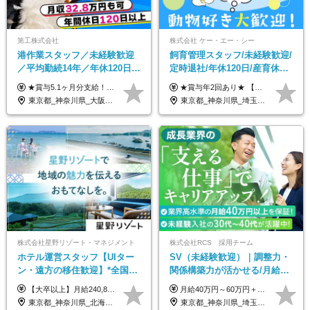
第工株式会社
株式会社 ケー・エー・シー
港作業スタッフ／未経験歓迎
飼育管理スタッフ/未経験歓迎/
／平均勤続14年／年休120日以
定時退社/年休120日/産育休実
上／食事手当・家族手当あり
績あり/連休取得OK/賞与年2
★賞与5.1ヶ月分支給！ ★入社3年目・30代で年収730万円の先輩も活躍中！ ★入社1年目・20代で月収29万円の実績あり 月給：22.5万円～30.5万円＋各種手当＋賞与年2回＋残業代全額支給 ※経験・能力などを考慮のうえ決定します ※上記月給には食事手当(5000円／月）を含みます ※残業代は分単位で100％支給いたします ※試用期間3ヶ月。その間の給与・待遇に差異はありません 【月収例】 ◆33.5万円／31歳 入社7か月 ◆38.5万円／32歳 入社1年目 ◆48.4万円／44歳 入社12年目 ※経験・能力などを考慮のうえ決定 ※月収・給与例には休日手当も含みます 【手当詳細】 ◆交通費規定支給（上限3万5000円／月） ◆時間外手当全額支給 ◆休日出勤手当 ◆港湾住宅あり（1R・2万円台～） ◆資格取得支援制度：全額負担 ◆地域手当：関東地区1万円／月
★賞与年2回あり★ 【未経験の方】月給20万7,750円～＋賞与年2回＋残業代全額支給＋交通費支給 【生物系大卒の方】月給21万3,750円～＋賞与年2回＋残業代全額支給＋交通費支給 ★手当が充実★ ・資格手当（実験動物技術者2級：月3,000円、1級：月7,000円） ・家族手当 ・住宅費用補助（転居を伴う転勤の場合：最大5年間支給） ・残業代全額支給 ※入社5年目程度で賞与4.6ヶ月分の支給実績あり ※月給の金額は、能力やスキルを考慮して決定します ※試用期間6ヶ月あり（雇用形態・給与・待遇に差異なし）
／賞与5.1ヶ月分
回/急募求人
東京都_神奈川県_大阪府_愛知県_兵庫県
東京都_神奈川県_埼玉県_大阪府_愛知県_茨城県_三重県_京都府_佐賀県
株式会社星野リゾート・マネジメント
株式会社RCS 採用チーム
ホテル運営スタッフ【UIター
SV（未経験歓迎）｜調整力・
ン・遠方の移住歓迎】*全国募
関係構築力が活かせる/月給40
集*週休3日/年休161日可*未経
万円以上/30～40代活躍中/6か
【大卒以上】月給240,800円以上+賞与2回+各種手当 【短大・専門学校卒】月給204,400円以上+賞与2回+各種手当 【上記以外】月給187,000円以上+賞与2回+各種手当 ※経験、資格、能力等を考慮の上、決定いたします ※残業代全額支給 ※試用期間3ヶ月（条件変更なし）
月給40万円～60万円＋各種手当＋業績賞与 ◎経験や能力等を考慮し、優遇いたします！ ◎成果により業績賞与を年2回支給します！ 上記月給には、固定残業代として 「60,800円～95,000円（28時間分）」を含む。 超過分は別途全額支給します。
験OK*新規開業あり
月間の研修充実
東京都_神奈川県_北海道_青森県_山形県_福島県_栃木県_群馬県_山梨県_長野県_石川県_静岡県_岐阜県_京都府_広島県_島根県_山口県_高知県_長崎県_大分県_鹿児島県_沖縄県
東京都_神奈川県_埼玉県_千葉県_大阪府_愛知県_北海道_青森県_岩手県_宮城県_秋田県_山形県_福島県_茨城県_栃木県_群馬県_新潟県_山梨県_長野県_富山県_石川県_福井県_静岡県_岐阜県_三重県_兵庫県_京都府_滋賀県_奈良県_和歌山県_広島県_岡山県_鳥取県_島根県_山口県_徳島県_香川県_愛媛県_高知県_福岡県_熊本県_佐賀県_長崎県_大分県_宮崎県_鹿児島県_沖縄県