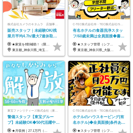
株式会社カメラのキタムラ 店舗事業部【カメラのキタムラ】
C-TEC株式会社/B・TEC株式会社/S・TEC株式会社【合同募集】
販売スタッフ｜未経験OK/残
有名ホテルの食器洗浄スタッ
業月平均4.7h/最大7連休取得
フ/60歳未満は全員面接◆書類
可/全国募集/家賃8割を会社が
選考なし◆ブランクOK◆月25
★家賃を8割補助！（限度額は地域により異なる） ※転勤による引っ越しが発生する場合 ＝＝＝＝＝＝＝＝＝＝＝＝＝＝＝＝＝＝＝＝＝＝＝ 例えば、家賃7.5万円なら6万円は会社で負担。 あなたが支払うのは、たったの1.5万円です！ 年間では自己負担額が約72万ほどお得になります！ ＝＝＝＝＝＝＝＝＝＝＝＝＝＝＝＝＝＝＝＝＝＝＝ 月給22万8,700円～26万3,100円＋賞与年2回（初回の支給は当社規定による）＋残業手当 ＜実際の給与例＞ *24歳:月給23万4,700円＋賞与年2回（初回の支給は当社規定による）＋残業手当＋諸手当 ※上記はあくまで参考月給です。ご経歴・年齢を考慮し、当社規定により決定します ※評価により昇給あり ※残業代は別途支給あり ※試用期間2ヶ月あり（期間中の給与・待遇に差異はありません） 【実在する社員の年収モデル】 年収530万円（30歳） 年収820万円（40歳） 【入社時の想定年収】 330万円～900万円
★スタッフ管理（シフト調整など）の経験があれば【月給28万円以上】 ★賞与支給実績：基本給の2ヶ月分～3ヶ月分 ＝＝ライフスタイルに合わせて働き方を選べます＝＝ ■正社員 ＜未経験者＞月給25万円～35万円＋賞与年2回 ＜経験者＞月給28万円～35万円＋賞与年2回 ※経験やスキルに応じて決定します ※残業代全額支給 ※試用期間（3ヶ月間）中の雇用形態や待遇に差異はありません ※正社員の場合、転勤の可能性あり ■契約社員 月給22万円～＋残業代全額支給 ※契約社員の場合、賞与の支給および転勤の可能性はありません ※勤務時間や勤務日数の希望があればご相談に応じます ※試用期間なし ※契約の更新 有(勤務状況により判断する) 更新上限 有(通算契約期間の上限 1年/更新回数の上限 なし)
負担/賞与年2回
万～ ◆40～50代活躍
東京都_神奈川県_埼玉県_千葉県_大阪府_愛知県_北海道_青森県_宮城県_秋田県_山形県_茨城県_群馬県_新潟県_長野県_富山県_静岡県_三重県_兵庫県_京都府_広島県_岡山県_鳥取県_山口県_徳島県_香川県_愛媛県_福岡県_熊本県_佐賀県_長崎県_大分県_宮崎県_鹿児島県
東京都_神奈川県_大阪府_愛知県_北海道_京都府_福岡県_沖縄県
東宝ファシリティーズ株式会社（東宝株式会社100％出資）
C-TEC株式会社/B・TEC株式会社/S・TEC株式会社【合同募集】
警備スタッフ【東宝グルー
ホテルのハウスキーピング(有
プ】未経験OK◆50代活躍中
名ホテル)◆全員面接(条件あ
◆1勤務で2日分休み◆8割が座
り)◆未経験OK◆リゾート地
★月収例｜27.1万円（月給+残業代2.4万円+資格手当0.2万円+家族手当0.85万円） ★賞与年2回＆充実した手当あり！ ■月給23万6,500円～＋賞与年2回＋各種手当 ┗月給には職務手当19,500円、調整手当15,000円、住宅手当18,500円、契約社員手当1,500円を含みます ※試用期間4ヶ月(期間中の給与・待遇の差異はありません) ━━━━━━━━━━ 各種手当も充実！ ━━━━━━━━━━ ★家族手当 ★役付手当 ★資格手当 ★年末年始勤務手当 ★交通費支給（月5万円以内／6ヶ月分の定期代を支給） ★残業・深夜残業手当（全額支給） ━━━━━━━━━━ 給与支給日は毎月25日です ━━━━━━━━━━ 例：1月1日付入社の場合 1月25日に基本給+変動しない手当を支給 2月25日に前月分の残業手当など変動する手当を支給
★スタッフ管理（シフト調整など）の経験があれば【月給28万円以上】 ★賞与支給実績：基本給の2ヶ月分～3ヶ月分 ＝＝ライフスタイルに合わせて働き方を選べます＝＝ ■正社員 ＜未経験者＞月給25万円(寮なしの場合)～35万円＋賞与年2回 ＜経験者＞月給28万円～35万円＋賞与年2回 ※寮をご利用の場合は月給22万円～ ※経験やスキルに応じて決定します ※残業代全額支給 ※試用期間（3ヶ月間）中の雇用形態や待遇に差異はありません ※正社員の場合、転勤の可能性あり ■契約社員 月給22万円～＋残業代全額支給 ※契約社員の場合、賞与の支給および転勤の可能性はありません ※勤務時間や勤務日数の希望があればご相談に応じます ※試用期間なし ※契約の更新 有(勤務状況により判断する) 更新上限 有(通算契約期間の上限 1年/更新回数の上限 なし)