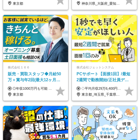
り仕事◆賞与年2回
も選べる◆月25万円
東京都
神奈川県_大阪府_愛知県_北海道_兵庫県_京都府_広島県_福岡県_大分県_宮崎県_鹿児島県_沖縄県
株式会社１６６
株式会社ジェットシステム
販売・買取スタッフ◆月給50
PCサポート【面接1回】/最短
万＋賞与年2回(最大12ヶ月分
2週間で勤務開始/正社員デビ
支給)◆前職給与保証◆年収
ュー歓迎/未経験9割以上/社員
◎年収1000万円も可能 ◎複雑な条件やノルマは一切なし！ 頑張った分だけシンプルに還元される給与体系です。 経験者の方には「前職給与保証」をお約束します！ ■月給50万円～80万円（役職手当を含む） ★平均月収：60～70万円程度 ★「〇件以上で支給」といった複雑な条件やノルマの縛りは一切ありません。 お客様に寄り添い、利益が出た分はしっかりとあなたの給与へ還元します！ ※経験・能力を考慮のうえ決定します。 ※試用期間3ヶ月あり。その間の待遇・給与に差異はありません。 ※上記の金額は固定残業代（20時間/5万円～）含んだ金額です。 超過分は別途記載します。
◇平均月収29万6,400円(各種手当含む) ◇住宅手当⇒最大家賃の半額支給 ◇賞与年2回支給 ■月給22万5,000円以上＋地域手当＋時間外手当＋住宅手当＋家族手当 ※経験やスキルに応じて給与を決定します ※試用期間2ヶ月あり（期間内は時給1,060円以上となります） └地域により上がる可能性があり／例：東京都時給1,370円 └その他待遇に差異なし ＜モデル月収例＞ 1年目：296,400円 3年目：320,000円 【固定残業代について】 なし（残業代は、実際の労働時間に応じて別途全額支給）
1000万可◆オープニング
寮・住宅手当あり
東京都
東京都_埼玉県_千葉県_愛知県_北海道_群馬県_長野県_富山県_石川県_静岡県_香川県_高知県_熊本県_長崎県_沖縄県