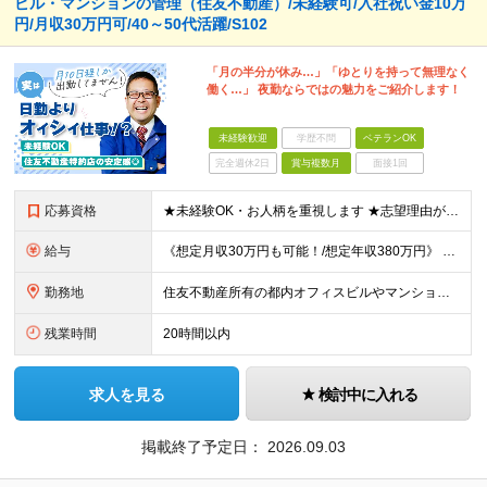
ビル・マンションの管理（住友不動産）/未経験可/入社祝い金10万
円/月収30万円可/40～50代活躍/S102
「月の半分が休み…」「ゆとりを持って無理なく
働く…」 夜勤ならではの魅力をご紹介します！
未経験歓迎
学歴不問
ベテランOK
完全週休2日
賞与複数月
面接1回
応募資格
★未経験OK・お人柄を重視します ★志望理由が明確でない方もお気軽にご応募ください！ ■高卒以上 ■60歳未満の方(定年年齢による理由) ＜長く安心して働きやすい＞ 当社では現在20代～60代の管理
給与
《想定月収30万円も可能！/想定年収380万円》 ■月給24万5000円以上＋賞与年2回(2カ月/2025年実績)＋時間外手当＋資格手当＋役職手当＋交通費 ………… ≪昇給、賞与、および各種諸手当につ
勤務地
住友不動産所有の都内オフィスビルやマンションでの勤務となります。 ★希望を考慮し、転居を伴う転勤はありません。 ★新宿・日本橋・半蔵門・飯田橋・秋葉原・中野・大崎をはじめとした23区のビルが対象です。
残業時間
20時間以内
求人を見る
検討中に入れる
掲載終了予定日：
2026.09.03