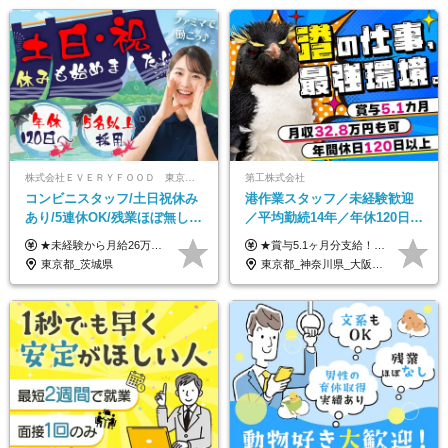
株式会社ＥＶＥＲＹＦＯＯＤ 東京本社
第工株式会社
コンビニスタッフ/土日祝休み
港作業スタッフ／未経験歓迎
あり/5連休OK/残業ほぼ無し/
／平均勤続14年／年休120日以
賞与年2回/トイレ掃除・夜勤
上／食事手当・家族手当あり
★未経験から月給26万円スタート！ ★毎年1回（12月）の昇給＋賞与（年2回）で給与にしっかり反映！ 月給26万円＋賞与年2回＋交通費全額支給 ※リーダー・店長昇格後は基本給2万円UP＋役職手当支給 ※経験・スキルを考慮の上、決定します ※上記金額には固定残業代（21時間分・3万7300円以上）を含みます。超過分は別途全額支給します ※試用期間3ヶ月間あり（期間中の給与・待遇に差異はありません）
★賞与5.1ヶ月分支給！ ★入社3年目・30代で年収730万円の先輩も活躍中！ ★入社1年目・20代で月収29万円の実績あり 月給：22.5万円～30.5万円＋各種手当＋賞与年2回＋残業代全額支給 ※経験・能力などを考慮のうえ決定します ※上記月給には食事手当(5000円／月）を含みます ※残業代は分単位で100％支給いたします ※試用期間3ヶ月。その間の給与・待遇に差異はありません 【月収例】 ◆33.5万円／31歳 入社7か月 ◆38.5万円／32歳 入社1年目 ◆48.4万円／44歳 入社12年目 ※経験・能力などを考慮のうえ決定 ※月収・給与例には休日手当も含みます 【手当詳細】 ◆交通費規定支給（上限3万5000円／月） ◆時間外手当全額支給 ◆休日出勤手当 ◆港湾住宅あり（1R・2万円台～） ◆資格取得支援制度：全額負担 ◆地域手当：関東地区1万円／月
無し/面接1回
／賞与5.1ヶ月分
東京都_茨城県
東京都_神奈川県_大阪府_愛知県_兵庫県