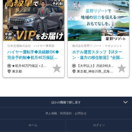
日本交通株式会社 ハイヤー事業部
株式会社星野リゾート・マネジメント
ハイヤー運転手◆未経験OK◆
ホテル運営スタッフ【UIター
完全予約制◆初月40万保証◆
ン・遠方の移住歓迎】*全国募
平均年収600万◆約4ヶ月研修
集*週休3日/年休161日可*未経
★初月40万円保証＋2～6ヶ月目35万円保証 ★平均年収600万円 月給236,000円（一律手当含む）＋運転手当（運転した時間に応じて支給）＋残業代＋賞与年2回 ※基礎研修期間（10日間）は日給1万円を支給します ※試用期間中（3ヶ月）の給与・待遇に差異はありません ※残業代は全額支給します
【大卒以上】月給240,800円以上+賞与2回+各種手当 【短大・専門学校卒】月給204,400円以上+賞与2回+各種手当 【上記以外】月給187,000円以上+賞与2回+各種手当 ※経験、資格、能力等を考慮の上、決定いたします ※残業代全額支給 ※試用期間3ヶ月（条件変更なし）
あり◆運転は1日4hほど
験OK*新規開業あり
東京都
東京都_神奈川県_北海道_青森県_山形県_福島県_栃木県_群馬県_山梨県_長野県_石川県_静岡県_岐阜県_京都府_広島県_島根県_山口県_高知県_長崎県_大分県_鹿児島県_沖縄県
ほかの職種で探し直す
求人掲載・利用規約・お問合せ
ホーム
ログイン