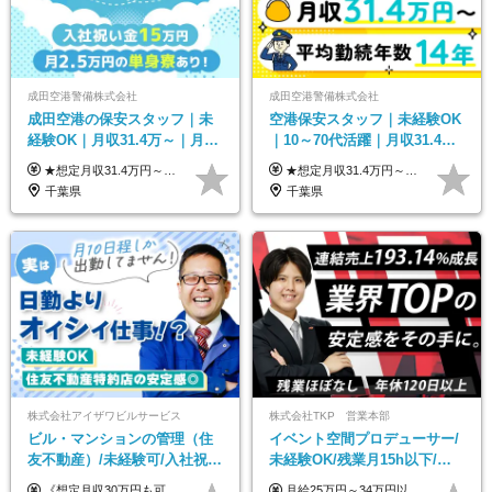
成田空港警備株式会社
成田空港警備株式会社
成田空港の保安スタッフ｜未
空港保安スタッフ｜未経験OK
経験OK｜月収31.4万～｜月
｜10～70代活躍｜月収31.4万
2.5万の単身寮｜住宅手当&家
&賞与年2回｜家族・住宅手当
★想定月収31.4万円～＋賞与年2回（59万円以上） ★入社お祝い金15万円支給 ★水道+光熱費無料の家賃がリーズナブルな社員寮(単身寮)あり！ ★住宅手当&家族手当あり 月給24万5000円以上(基本給21万1000円＋業務別手当35,000円)＋賞与年2回（賞与支給額：59万円以上を想定）＋残業代全額 ※みなし残業なし！残業代は全額支給します。 ※資格手当・深夜手当など、様々な手当をご用意しています。 ※入社お祝い金は１か月経過後、3ヶ月経過後、6ヶ月経過後に各5万円ずつ給与に加算して支給いたします。 ※指定の検定資格をお持ちの方には別途手当を支給します。入社後に取得した場合は給与に加算し支給します。 ・施設警備 1級7,000円 2級4,000円 ・交通誘導 1級7,000円 2級4,000円 ・雑踏警備 1級7,000円 2級4,000円 など
★想定月収31.4万円～＋賞与年2回（59万円以上） ★入社お祝い金15万円支給 ★水道+光熱費無料の家賃がリーズナブルな社員寮(単身寮)あり！ 月給24万5000円以上(基本給21万1000円＋業務別手当35,000円)＋賞与年2回（賞与支給額：59万円以上を想定）＋残業代全額 ※みなし残業なし！残業代は全額支給します。 ※資格手当・深夜手当など、様々な手当をご用意しています。 ※入社お祝い金は１か月経過後、3ヶ月経過後、6ヶ月経過後に各5万円ずつ給与に加算して支給いたします。 ※指定の検定資格をお持ちの方には別途手当を支給します。入社後に取得した場合は給与に加算し支給します。 ・施設警備 1級7,000円 2級4,000円 ・交通誘導 1級7,000円 2級4,000円 ・雑踏警備 1級7,000円 2級4,000円 など
族手当｜入社祝い金15万
｜光熱費0円の単身寮
千葉県
千葉県
株式会社アイザワビルサービス
株式会社TKP 営業本部
ビル・マンションの管理（住
イベント空間プロデューサー/
友不動産）/未経験可/入社祝い
未経験OK/残業月15h以下/豊
金10万円/月収30万円可/40～
富な福利厚生/全国募集/平均有
《想定月収30万円も可能！/想定年収380万円》 ■月給24万5000円以上＋賞与年2回(2カ月/2025年実績)＋時間外手当＋資格手当＋役職手当＋交通費 ………… ≪昇給、賞与、および各種諸手当について≫ ◇入社お祝い金（10万円 ※3カ月精勤後支給） ◇昇給/年1回 ◇賞与/年2回(2カ月/2025年実績) ◇時間外手当 ◇資格手当 └・ビル設備管理技能士1級（1万円/月） ・ビル設備管理技能士2級（5000円/月） ・建築物環境衛生管理技術者（1万円/月） ・防火管理技能者（3000円/月） ・消防設備士乙4類（3000円/月） 他 ◇役職手当 └・班長/サブリーダー/リーダー（5000円～2万円/月） ◇物件手当（最大2万円 ※物件により異なる） ◇退職金あり ※経験・年齢・能力を考慮した上、当社規定により優遇いたします。 ※3カ月の試用期間あり。その間の給与や福利厚生に差異はありません。 《モデル年収》 ・入社1年/35歳：年収380万円 ・入社3年/38歳：年収400万円
月給25万円～34万円以上＋各種手当＋残業代＋賞与年2回（昨年度2～4ヶ月分） 初年度想定年収：350万円～ ＜クラス・経験別の月給目安＞ ■メンバークラス：月給25万円以上 ■店長やSVなどのマネジメント経験者：月給30万円～スタート可 ■リーダークラス：月給34万円以上 ※月給は配属エリア・経験・能力を考慮して決定します（前職の経験・収入をお聞かせください）。 ※上記にはみなし残業手当20～30時間分（メンバー：3万1134円以上、経験5年以上：5万2448円以上、リーダー：5万9441円以上）を含みます。 ※超過分は別途支給いたします。