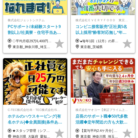
株式会社ジェットシステム
株式会社ＥＶＥＲＹＦＯＯＤ 東京本社
PCサポート/未経験スタート9
コンビニ接客販売*正社員5名
割以上/社員寮・住宅手当あり/
以上採用*酔客対応無し*年休
正社員デビューOK/20代～30
120日～*創業59年の安定基盤*
◇平均月収29万6,400円(各種手当含む) ◇住宅手当⇒最大家賃の半額支給 ◇賞与年2回支給 ■月給22万5,000円以上＋地域手当＋時間外手当＋住宅手当＋家族手当 ※経験やスキルに応じて給与を決定します ※試用期間2ヶ月あり（期間内は時給1,060円以上となります） └地域により上がる可能性があり／例：東京都時給1,370円 └その他待遇に差異なし ＜モデル月収例＞ 1年目：296,400円 3年目：320,000円 【固定残業代について】 なし（残業代は、実際の労働時間に応じて別途全額支給）
●毎年1回（12月）の昇給で給与にしっかり反映！ ●賞与年2回あり（6月・12月） 月給26万円＋賞与年2回＋交通費全額支給 役職の有無にかかわらず、日々の頑張りは正当に評価します！ リーダー・店長昇格後は等級に合わせて給与UP＋役職手当があるので、 納得感を持って働くことができます◎ ※経験・スキルを考慮の上、決定します ※上記金額には固定残業代（21時間分・3万7300円以上）を含みます。超過分は別途全額支給します ※試用期間3ヶ月間あり（期間中の給与・待遇に差異はありません）
代活躍中/全国募集
コンビニ経験者優遇
東京都_神奈川県_埼玉県_千葉県_大阪府_愛知県_北海道_青森県_岩手県_宮城県_秋田県_山形県_福島県_茨城県_群馬県_新潟県_山梨県_長野県_富山県_石川県_静岡県_岐阜県_三重県_兵庫県_京都府_滋賀県_奈良県_和歌山県_広島県_岡山県_鳥取県_島根県_山口県_徳島県_香川県_愛媛県_高知県_福岡県_熊本県_佐賀県_長崎県_大分県_宮崎県_沖縄県
東京都_茨城県
C-TEC株式会社/B・TEC株式会社/S・TEC株式会社【合同募集】
株式会社ヤオコー【東証プライム上場グループ】
ホテルのハウスキーピング(有
店長のサポート職◆50代多数
名ホテル)◆全員面接(条件あ
活躍◆定年間近の方も大歓
り)◆未経験OK◆リゾート地
迎！◆出勤はお昼から◆平均
★スタッフ管理（シフト調整など）の経験があれば【月給28万円以上】 ★賞与支給実績：基本給の2ヶ月分～3ヶ月分 ＝＝ライフスタイルに合わせて働き方を選べます＝＝ ■正社員 ＜未経験者＞月給25万円(寮なしの場合)～35万円＋賞与年2回 ＜経験者＞月給28万円～35万円＋賞与年2回 ※寮をご利用の場合は月給22万円～ ※経験やスキルに応じて決定します ※残業代全額支給 ※試用期間（3ヶ月間）中の雇用形態や待遇に差異はありません ※正社員の場合、転勤の可能性あり ■契約社員 月給22万円～＋残業代全額支給 ※契約社員の場合、賞与の支給および転勤の可能性はありません ※勤務時間や勤務日数の希望があればご相談に応じます ※試用期間なし ※契約の更新 有(勤務状況により判断する) 更新上限 有(通算契約期間の上限 1年/更新回数の上限 なし)
【賞与平均2.4ケ月分│決算賞与も20年以上連続で支給中！】 ＜月収例＞ 月収29万円（地域限定正社員／残業代・各種手当含む） 月収26万円（契約社員／残業代・各種手当含む） ◆月給：月給258,400円～361,500円＋残業代＋各種手当 ※給与は前職での経験、スキルを考慮し、決定します ※残業代は全額支給します ※契約社員としてご入社いただく方は、賞与額に差異あり。詳細は面接でお話しします ※試用期間3ヶ月あり。条件に変更はありません ※契約社員の場合：契約期間12カ月（更新あり） ※60歳未満でご入社いただいた方も、60歳になったタイミングで雇用形態は契約社員に切り替えとなります。
も選べる◆月25万円
賞与2.4ヶ月分◆残業少なめ
神奈川県_大阪府_愛知県_北海道_兵庫県_京都府_広島県_福岡県_大分県_宮崎県_鹿児島県_沖縄県
東京都_神奈川県_埼玉県_千葉県_茨城県_栃木県_群馬県