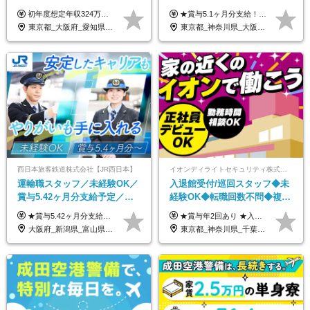
め*産育休取得実績豊富*可愛
収730万円も可／食事手当あり
初年度想定年収324万円～690万円！ ◆全国一律 月給230,000円～＋賞与＋通勤手当＋役職手当＋時間外手当 《手当充実！》 ＊昇給/年1回 ＊賞与/年2回（7月/12月） ＊通勤手当：交通費支給（規定あり） ＊時間外手当 ＊販売職手当 ＊役職手当 《キャリアパス》 ▼店長（32歳）／年収400万円 ▼トレーナー（37歳）／年収500万円 ▼SV（40歳）／年収570万円 ※SVとして活躍された場合、574万円以上に昇給も目指せます。 日頃のお店での頑張りをしっかり評価する体制を整えており、 ご自身の努力次第で昇給する制度を用意しています！ 《ゆくゆくは・・・》 ■店舗スタッフをとりまとめ、お店づくりを主体で行う店長へ ■複数店舗を統括するトレーナーへとキャリアアップ ■様々な規模の店舗を経験しSVとして活躍した後は、本社の教育担当や店舗支援を担う本部スタッフとして活躍いただけます。 ※経験・能力を考慮の上、当社規定により優遇いたします。 ※入社日から6カ月間の試用期間あり。その間の待遇に差異はありません。
★賞与5.1ヶ月分支給！ ★入社3年目・30代で年収730万円の先輩も活躍中！ ★入社1年目・20代で月収29万円の実績あり 月給：22.5万円～30.5万円＋各種手当＋賞与年2回＋残業代全額支給 ※経験・能力などを考慮のうえ決定します ※上記月給には食事手当(5000円／月）を含みます ※残業代は分単位で100％支給いたします ※試用期間3ヶ月。その間の給与・待遇に差異はありません 【月収例】 ◆33.5万円／31歳 入社7か月 ◆38.5万円／32歳 入社1年目 ◆48.4万円／44歳 入社12年目 ※経験・能力などを考慮のうえ決定 ※月収・給与例には休日手当も含みます 【手当詳細】 ◆交通費規定支給（上限3万5000円／月） ◆時間外手当全額支給 ◆休日出勤手当 ◆港湾住宅あり（1R・2万円台～） ◆資格取得支援制度：全額負担 ◆地域手当：関東地区1万円／月
い制服*社割有
／年休120日以上
東京都_大阪府_愛知県_北海道_栃木県_静岡県_兵庫県_京都府_福岡県
東京都_神奈川県_大阪府_愛知県_兵庫県
西日本旅客鉄道株式会社【JR西日本】
イオンディライトセキュリティ株式会社（イオングループ）
運輸職スタッフ／未経験OK／
入退館受付/巡回スタッフ◆未
賞与5.42ヶ月分支給予定／残
経験OK◆転職回数不問◆複数
業月11h程／年休119日+有給
勤務地で募集中◆ブランクあ
★賞与5.42ヶ月分支給予定あり！ （大卒以上）月給24万1,692円～39万5,780円＋各種手当＋賞与2回 （高卒以上）月給22万2,662円～39万5,780円＋各種手当＋賞与2回 ※上記は2025年度新卒支払額（京阪神地区）となります ※勤務地・学歴で異なり、ご経験・能力等をふまえた金額を加算します ※残業代は別途全額支給します ※当社規程に基づき決定します ※試用期間あり（3ヶ月／待遇に変更はありません） ※基本給以外の諸手当として扶養・職務・時間外・通勤手当等を支給します ※京阪神地区以外の勤務地の場合 月給（大卒）23万0,706円～／月給（高卒）21万2,541円～となります
★賞与年2回あり ★入社祝い金3万円支給 ★出産祝い金や育児支援金などの手当も充実！ ≪給与モデル≫ 【東京】基本給27万2780円/月給＋時間外手当（25h） 【愛知】基本給25万4990円/月給＋時間外手当（25h） 【大阪】基本給25万4990円/月給＋時間外手当（25h） 【福岡】基本給23万7200円/月給＋時間外手当（25h） -------------- ▽各地の給与は下記をご確認ください！ ■北海道 月給20万円～ ■東北 月給20万円～ ■北関東 埼玉／月給22万5000円～ 茨城・群馬・新潟／月給20万円～ ■南関東 東京・神奈川／月給23万円～ 千葉／月給22万5000円～ 山梨／月給20万円～ ■中部 愛知／月給21万5000円～ 長野・岐阜・三重／月給20万円～ ■関西 大阪／月給21万5000円～ 京都・兵庫／月給21万円～ 滋賀・奈良／月給20万円～ ■中四国 岡山・山口・四国・広島／月給20万円～ ■九州 福岡・鹿児島・長崎／月給20万円～
平均18.7日
りOK◆室内業務がメイン
大阪府_新潟県_富山県_石川県_福井県_三重県_兵庫県_京都府_滋賀県_奈良県_和歌山県_広島県_岡山県_鳥取県_島根県_山口県_福岡県
東京都_神奈川県_千葉県_北海道_福島県_長野県_岐阜県_三重県_京都府_福岡県