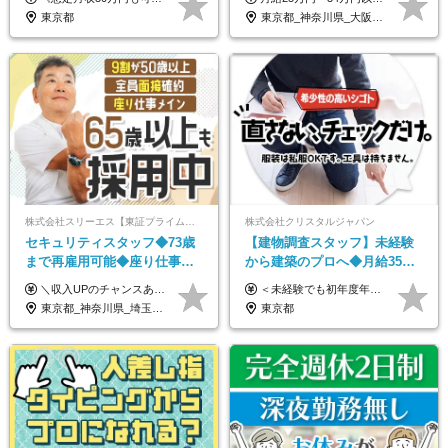
50代活躍/S102
給取得日数14.9日
東京都
東京都_神奈川県_大阪府_愛知県_北海道_宮城県_静岡県_京都府_広島県_福岡県
株式会社スリーエス【東証プライム上場グループ】
株式会社クリスタルジャパン
セキュリティスタッフ◆73歳
【建物調査スタッフ】未経験
まで再雇用可能◆座り仕事中
から建築のプロへ◆月給35万
心◆東証プライム上場G◆応
円～＋賞与年2回◆官公庁・
＼収入UPのチャンスあり◎昇給も可能です！／ ◆正社員 月給(地域による）＋グレード手当、深夜手当、残業代（全額支給）等の各種手当＋賞与年2回 ＜東京都／神奈川県（横浜市）＞ 月給21万4000円～27万円 ＜埼玉県／千葉県＞ 月給19万90000円～25万1000円 ＜栃木県／茨城県／山梨県＞ 月給18万4000円～23万6000円 【試用期間】 正社員：3ヵ月 アルバイト：なし ※試用期間と本採用後の給与・待遇に差異はありません ※グレード手当、深夜手当の詳細額は面接にてご案内させていただきます ※正社員は60歳定年のため、60代の方は嘱託社員での採用です。給与条件は嘱託給与となり、退職金と賞与がありません ＼正社員は「グレード認定制」という評価あり！制度勤続年数等に応じて入社時から手当を支給／ ◆グレードI：＋2000円（入社時～） ◆グレードII：＋5000円（在籍1年以上＆当社基準に当てはまる方） ◆グレードIII：＋1万円（社内試験の合格者） ◆アルバイト・パート 東京都:時給1226円 神奈川県:時給1225円 千葉県：時給1140円 埼玉県:時給1141円 栃木県:1068円 茨城県:1074円 山梨県:1052円
＜未経験でも初年度年収490万円～＞ ◆月給35万円～65万円＋賞与年2回（7月・12月） 【なぜ未経験に35万円を払えるのか】 UR都市機構様・日本郵政様・官公庁との直取引で中間マージンがなく、修繕・緊急対応だけで年4,000～5,000件。仕事が途切れない基盤があるため、調査を担う人材に相応の給与を支払えます。 【昇給について】 年齢や社歴ではなく、成長と貢献に応じて昇給する仕組みです。1回の昇給で年収100万円UPした社員もいます。 ※経験・スキルに応じて加給・優遇いたします ※試用期間3ヶ月（その間の給与・待遇に差異はありません） ※上記月給には、固定残業代（月45時間分／8.8万円～16.5万円）を含みます。超過分は別途全額支給します ※実際の残業は月平均10時間程度です。固定残業代は残業の有無にかかわらず全額支給します 【固定残業代について】 固定残業45時間分（88,000円～165,000円）を含む ※超過分は別途全額支給
募者全員面接◆賞与年2回
UR直取引◆残業月10h
東京都_神奈川県_埼玉県_千葉県_茨城県_栃木県_山梨県
東京都