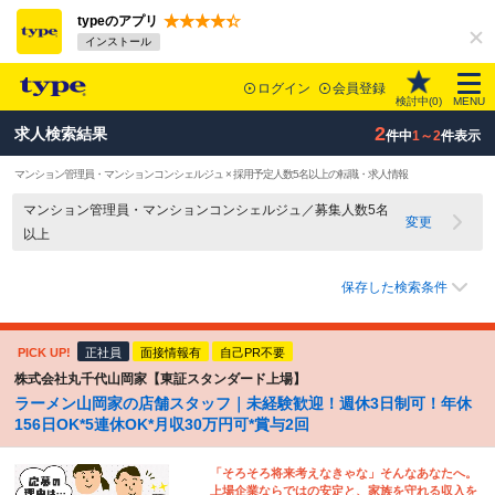
typeのアプリ
インストール
ログイン
会員登録
検討中(
0
)
MENU
2
求人検索結果
件中
1～2
件表示
マンション管理員・マンションコンシェルジュ × 採用予定人数5名以上の転職・求人情報
マンション管理員・マンションコンシェルジュ／募集人数5名
変更
以上
保存した検索条件
PICK UP!
正社員
面接情報有
自己PR不要
株式会社丸千代山岡家【東証スタンダード上場】
ラーメン山岡家の店舗スタッフ｜未経験歓迎！週休3日制可！年休
156日OK*5連休OK*月収30万円可*賞与2回
「そろそろ将来考えなきゃな」そんなあなたへ。
上場企業ならではの安定と、家族を守れる収入を