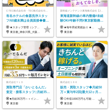
C-TEC株式会社/B・TEC株式会社/S・TEC株式会社【合同募集】
新幹線メンテナンス東海株式会社【JR東海グループ】
有名ホテルの食器洗浄スタッ
東海道新幹線の車内整備#未経
フ/60歳未満は全員面接◆書類
験OK#年齢不問#東京駅勤務
選考なし◆ブランクOK◆月25
#59歳まで正社員登用可＆登用
★スタッフ管理（シフト調整など）の経験があれば【月給28万円以上】 ★賞与支給実績：基本給の2ヶ月分～3ヶ月分 ＝＝ライフスタイルに合わせて働き方を選べます＝＝ ■正社員 ＜未経験者＞月給25万円～35万円＋賞与年2回 ＜経験者＞月給28万円～35万円＋賞与年2回 ※経験やスキルに応じて決定します ※残業代全額支給 ※試用期間（3ヶ月間）中の雇用形態や待遇に差異はありません ※正社員の場合、転勤の可能性あり ■契約社員 月給22万円～＋残業代全額支給 ※契約社員の場合、賞与の支給および転勤の可能性はありません ※勤務時間や勤務日数の希望があればご相談に応じます ※試用期間なし ※契約の更新 有(勤務状況により判断する) 更新上限 有(通算契約期間の上限 1年/更新回数の上限 なし)
★毎年昇給実績あり ★入社3年で430万円も可(正社員登用された場合) ■入社時月収例：25万2840円(1万2040円×21日)＋賞与支給実績有（年2回・2025年度） 日給1万2040円 ※別途「超過勤務手当、祝繁手当、特殊手当」の支給有 ※試用期間中（2ヶ月）の待遇・雇用形態に差異はございません
万～ ◆40～50代活躍
実績多数！
東京都_神奈川県_大阪府_愛知県_北海道_京都府_福岡県_沖縄県
東京都
株式会社ＹＬＤ
株式会社１６６
買取専⾨店「かいとるんだ」
販売・買取スタッフ◆月給50
査定・接客スタッフ□⽉給35万
万＋賞与年2回(最大12ヶ月分
円以上＋毎⽉インセン□年休
支給)◆前職給与保証◆年収
■月給35万円～＋インセンティブ＋各種手当 ※固定残業代（月45時間分87,600円～）を含む。超過した場合は別途残業代を支給いたします ※経験・年齢などを考慮の上、決定します ※試用期間3ヶ月あり（待遇に変動なし）
◎年収1000万円も可能 ◎複雑な条件やノルマは一切なし！ 頑張った分だけシンプルに還元される給与体系です。 経験者の方には「前職給与保証」をお約束します！ ■月給50万円～80万円（役職手当を含む） ★平均月収：60～70万円程度 ★「〇件以上で支給」といった複雑な条件やノルマの縛りは一切ありません。 お客様に寄り添い、利益が出た分はしっかりとあなたの給与へ還元します！ ※経験・能力を考慮のうえ決定します。 ※試用期間3ヶ月あり。その間の待遇・給与に差異はありません。 ※上記の金額は固定残業代（20時間/5万円～）含んだ金額です。 超過分は別途記載します。
120日以上□土日休み
1000万可◆オープニング
東京都
東京都