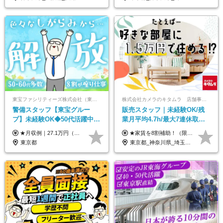
東宝ファシリティーズ株式会社（東宝株式会社100％出資）
株式会社カメラのキタムラ 店舗事業部【カメラのキタムラ】
警備スタッフ【東宝グルー
販売スタッフ｜未経験OK/残
プ】未経験OK◆50代活躍中
業月平均4.7h/最大7連休取得
◆1勤務で2日分休み◆8割が座
可/全国募集/家賃8割を会社が
★月収例｜27.1万円（月給+残業代2.4万円+資格手当0.2万円+家族手当0.85万円） ★賞与年2回＆充実した手当あり！ ■月給23万6,500円～＋賞与年2回＋各種手当 ┗月給には職務手当19,500円、調整手当15,000円、住宅手当18,500円、契約社員手当1,500円を含みます ※試用期間4ヶ月(期間中の給与・待遇の差異はありません) ━━━━━━━━━━ 各種手当も充実！ ━━━━━━━━━━ ★家族手当 ★役付手当 ★資格手当 ★年末年始勤務手当 ★交通費支給（月5万円以内／6ヶ月分の定期代を支給） ★残業・深夜残業手当（全額支給） ━━━━━━━━━━ 給与支給日は毎月25日です ━━━━━━━━━━ 例：1月1日付入社の場合 1月25日に基本給+変動しない手当を支給 2月25日に前月分の残業手当など変動する手当を支給
★家賃を8割補助！（限度額は地域により異なる） ※転勤による引っ越しが発生する場合 ＝＝＝＝＝＝＝＝＝＝＝＝＝＝＝＝＝＝＝＝＝＝＝ 例えば、家賃7.5万円なら6万円は会社で負担。 あなたが支払うのは、たったの1.5万円です！ 年間では自己負担額が約72万ほどお得になります！ ＝＝＝＝＝＝＝＝＝＝＝＝＝＝＝＝＝＝＝＝＝＝＝ 月給22万8,700円～26万3,100円＋賞与年2回（初回の支給は当社規定による）＋残業手当 ＜実際の給与例＞ *24歳:月給23万4,700円＋賞与年2回（初回の支給は当社規定による）＋残業手当＋諸手当 ※上記はあくまで参考月給です。ご経歴・年齢を考慮し、当社規定により決定します ※評価により昇給あり ※残業代は別途支給あり ※試用期間2ヶ月あり（期間中の給与・待遇に差異はありません） 【実在する社員の年収モデル】 年収530万円（30歳） 年収820万円（40歳） 【入社時の想定年収】 330万円～900万円
り仕事◆賞与年2回
負担/賞与年2回
東京都
東京都_神奈川県_埼玉県_千葉県_大阪府_愛知県_北海道_青森県_宮城県_秋田県_山形県_茨城県_群馬県_新潟県_長野県_富山県_静岡県_三重県_兵庫県_京都府_広島県_岡山県_鳥取県_山口県_徳島県_香川県_愛媛県_福岡県_熊本県_佐賀県_長崎県_大分県_宮崎県_鹿児島県