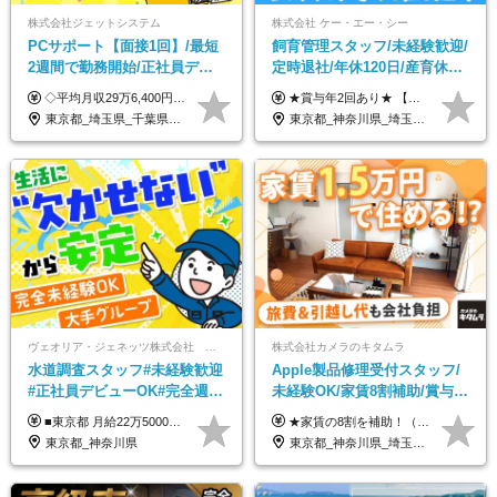
株式会社ジェットシステム
株式会社 ケー・エー・シー
PCサポート【面接1回】/最短
飼育管理スタッフ/未経験歓迎/
2週間で勤務開始/正社員デビ
定時退社/年休120日/産育休実
ュー歓迎/未経験9割以上/社員
績あり/連休取得OK/賞与年2
◇平均月収29万6,400円(各種手当含む) ◇住宅手当⇒最大家賃の半額支給 ◇賞与年2回支給 ■月給22万5,000円以上＋地域手当＋時間外手当＋住宅手当＋家族手当 ※経験やスキルに応じて給与を決定します ※試用期間2ヶ月あり（期間内は時給1,060円以上となります） └地域により上がる可能性があり／例：東京都時給1,370円 └その他待遇に差異なし ＜モデル月収例＞ 1年目：296,400円 3年目：320,000円 【固定残業代について】 なし（残業代は、実際の労働時間に応じて別途全額支給）
★賞与年2回あり★ 【未経験の方】月給20万7,750円～＋賞与年2回＋残業代全額支給＋交通費支給 【生物系大卒の方】月給21万3,750円～＋賞与年2回＋残業代全額支給＋交通費支給 ★手当が充実★ ・資格手当（実験動物技術者2級：月3,000円、1級：月7,000円） ・家族手当 ・住宅費用補助（転居を伴う転勤の場合：最大5年間支給） ・残業代全額支給 ※入社5年目程度で賞与4.6ヶ月分の支給実績あり ※月給の金額は、能力やスキルを考慮して決定します ※試用期間6ヶ月あり（雇用形態・給与・待遇に差異なし）
寮・住宅手当あり
回/急募求人
東京都_埼玉県_千葉県_愛知県_北海道_群馬県_長野県_富山県_石川県_静岡県_香川県_高知県_熊本県_長崎県_沖縄県
東京都_神奈川県_埼玉県_大阪府_愛知県_茨城県_三重県_京都府_佐賀県
ヴェオリア・ジェネッツ株式会社 関東支店 東京業務課
株式会社カメラのキタムラ
水道調査スタッフ#未経験歓迎
Apple製品修理受付スタッフ/
#正社員デビューOK#完全週休
未経験OK/家賃8割補助/賞与年
2日制#年休125日#資格取得支
2回/残業月平均4.7h/最大7連休
■東京都 月給22万5000円（東京地域手当3万円含）～25万円＋残業代全額支給＋各種手当 ■神奈川県 月給19万5000円～24万円＋残業代全額支給＋各種手当 ※年齢・経験を考慮し決定 ※試用期間3ヶ月（期間中の給与・待遇に差異はありません） ◆通勤手当あり（全額支給） ◆昇給年1回、賞与年2回。世界最大級の環境企業グループならではの安定した給与体系です。
★家賃の8割を補助！（限度額は地域により異なる） ※転勤による引っ越しが発生する場合 ＝＝＝＝＝＝＝＝＝＝＝＝＝＝＝＝＝＝＝＝＝＝＝ 例えば、家賃7.5万円なら6万円は会社で負担。 あなたが支払うのは、たったの1.5万円です！ 年間では自己負担額が約72万ほどお得になります！ ＝＝＝＝＝＝＝＝＝＝＝＝＝＝＝＝＝＝＝＝＝＝＝ 月給22万8,700円～26万3,100円＋賞与年2回（初回の支給は当社規定による）＋残業手当 ＜実際の給与例＞ *24歳:月給23万4,700円＋賞与年2回（初回の支給は当社規定による）＋残業手当＋諸手当 ※上記はあくまで参考月給です。ご経歴・年齢を考慮し、当社規定により決定します ※評価により昇給あり ※残業代は別途支給あり ※試用期間2ヶ月あり（期間中の給与・待遇に差異はありません） 【実在する社員の年収モデル】 年収530万円（30歳） 年収820万円（40歳） 【入社時の想定年収】 330万円～900万円
援有#社員数千人以上
OK
東京都_神奈川県
東京都_神奈川県_埼玉県_千葉県_大阪府_愛知県_北海道_岩手県_宮城県_秋田県_福島県_茨城県_栃木県_富山県_石川県_福井県_静岡県_岐阜県_三重県_兵庫県_京都府_滋賀県_奈良県_広島県_岡山県_徳島県_香川県_愛媛県_高知県_福岡県_熊本県_佐賀県_長崎県_大分県_宮崎県_沖縄県