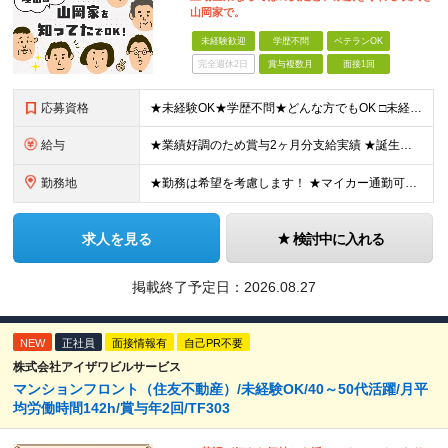
山岡家で。
未経験歓迎
学歴不問
ベテランOK
完全週休2日
賞与複数月
面接1回
応募資格
★未経験OK★学歴不問★どんな方でもOK □未経験・第二新卒・フリーター □ブランクがある方 □転職回数が気になる方 □飲食業界にチャレンジしたい方 「やってみたい」という気持ちがあれば、皆さん大
給与
★業績好調のため賞与2ヶ月分支給実績 ★誕生日手当など手当充実 ★年2回昇給チャンス有＆入社1年で店長昇格可 ★残業代全額支給（1分単位で支給） 【週休3日制の場合】 月給25万8,960円以上（固
勤務地
★勤務は希望を考慮します！ ★マイカー通勤可（駐車場完備） ★全国の各店舗で募集中！続々出店予定！ ～国内300店舗、47都道府県への展開を目標に出店中！～ ▼積極採用地域▼ ・中部（富山、石川、
求人を見る
検討中に入れる
掲載終了予定日：
2026.08.27
NEW
正社員
面接情報有
自己PR不要
株式会社アイザワビルサービス
マンションフロント（住友不動産）/未経験OK/40～50代活躍/月平
均労働時間142h/賞与年2回/TF303