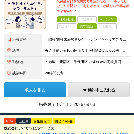
＼英語が好きな気持ちを活かせる！／ ゆったり
とした空間で、「ありがとう」が嬉しい仕事を始
めませんか？
未経験歓迎
学歴不問
ベテランOK
完全週休2日
賞与複数月
面接1回
応募資格
＜職種/業種未経験者OK！セカンドキャリアご希望の方も大歓迎！＞ ■高卒以上 ■英語が好きな方・抵抗がない方 ■60歳未満の方(定年年齢による理由) ＜面接は相互理解を大切にしています＞ 緊張して上
給与
★入社祝い金10万円あり！ ■月給24万5,000円＋賞与年2回(2カ月/2025年実績)＋時間外手当＋資格手当＋交通費 ※一律英会話手当（2万円）を含みます ※給与は経験・能力等を考慮して決定し
勤務地
＊港区・新宿区・千代田区 いずれかの高級賃貸マンションにて勤務 ◇港区南麻布エリア ◇新宿区エリア ◇千代田区エリア ★竣工するマンション（南青山）でのオープニング募集もあります！ 【本社】 東
残業時間
20時間以内
求人を見る
検討中に入れる
掲載終了予定日：
2026.09.03
NEW
正社員
面接情報有
自己PR不要
株式会社アイザワビルサービス