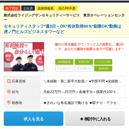
終了間近
正社員
面接情報有
自己PR不要
株式会社ライジングサンセキュリティーサービス 東京オペレーションセンタ
ー
セキュリティスタッフ*週3日～OK*有休取得90％*副業OK*勤務は
虎ノ門ヒルズビジネスタワーなど
憧れの有名施設でワンランク上の接客を。 週3日
～で、あなたの趣味や副業も全力で応援します！
未経験歓迎
学歴不問
ベテランOK
完全週休2日
賞与複数月
面接1回
応募資格
＼未経験・第二新卒大歓迎／ ●学歴不問 ●未経験OK ●ブランクOK ＼こんな方はぜひご応募ください／ ●綺麗な有名施設で、誇りを持てる仕事がしたい ●自分の趣味や副業の時間をしっかり確保したい ●
給与
月給22万円～25万円＋各種手当＋残業代100％支給 ※ただし週3日勤務の場合は月給14.8万円～となります ※夜勤シフトの場合は、上記月給に加えて「深夜割増手当（22時～翌5時までの勤務に対して2
勤務地
★きれいな有名施設で働ける ★駅チカ・アクセス抜群 ＜GINZA SIX＞ 東京都中央区銀座6-10-1 ＜虎ノ門ヒルズ ビジネスタワー＞ 東京都港区虎ノ門1-17-1 ＜日本都市センター会館＞
求人を見る
検討中に入れる