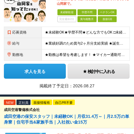
山岡家で。
未経験歓迎
学歴不問
ベテランOK
完全週休2日
賞与複数月
面接1回
応募資格
★未経験OK★学歴不問★どんな方でもOK □未経験・第二新卒・フリーター □ブランクがある方 □転職回数が気になる方 □飲食業界にチャレンジしたい方 「やってみたい」という気持ちがあれば、皆さん大
給与
★業績好調のため賞与2ヶ月分支給実績 ★誕生日手当など手当充実 ★年2回昇給チャンス有＆入社1年で店長昇格可 ★残業代全額支給（1分単位で支給） 【週休3日制の場合】 月給25万8,960円以上（固
勤務地
★勤務は希望を考慮します！ ★マイカー通勤可（駐車場完備） ★全国の各店舗で募集中！続々出店予定！ ～国内300店舗、47都道府県への展開を目標に出店中！～ ▼積極採用地域▼ ・中部（富山、石川、
求人を見る
検討中に入れる
掲載終了予定日：
2026.08.27
NEW
正社員
面接情報有
自己PR不要
成田空港警備株式会社
成田空港の保安スタッフ｜未経験OK｜月収31.4万～｜月2.5万の単
身寮｜住宅手当&家族手当｜入社祝い金15万