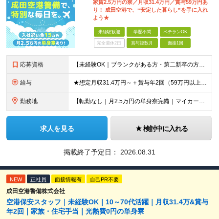
家賃2.5万円の寮／月収31.4万円／賞与59万円あ
り！ 成田空港で、“安定した暮らし”を手に入れ
よう★
未経験歓迎
学歴不問
ベテランOK
完全週休2日
賞与複数月
面接1回
応募資格
【未経験OK｜ブランクがある方・第二新卒の方・正社員が初めての方も歓迎！】 ★応募資格を満たす方は面接確約！ ★20代・30代の若手スタッフも多数活躍中！ ◎58歳以下の方（長期のキャリア形成を図る
給与
★想定月収31.4万円～＋賞与年2回（59万円以上） ★入社お祝い金15万円支給 ★水道+光熱費無料の家賃がリーズナブルな社員寮(単身寮)あり！ ★住宅手当&家族手当あり 月給24万5000円以上(
勤務地
【転勤なし｜月2.5万円の単身寮完備｜マイカー・バイク通勤OK】 成田空港または空港関連施設での勤務となります。 お住まいや希望を考慮し、千葉市美浜区・四街道市への配属となる場合もあります。 【本社
求人を見る
検討中に入れる
掲載終了予定日：
2026.08.31
NEW
正社員
面接情報有
自己PR不要
成田空港警備株式会社
空港保安スタッフ｜未経験OK｜10～70代活躍｜月収31.4万&賞与
年2回｜家族・住宅手当｜光熱費0円の単身寮