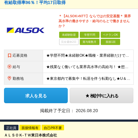
有給取得率96％！平均17日取得
＊【ALSOK×NTT】ならではの安定基盤＊ 業界
高水準の働きやすさ・給与のもとで働きません
か？
未経験歓迎
学歴不問
ベテランOK
完全週休2日
賞与複数月
面接1回
応募資格
★学歴不問★未経験OK★職種・業界経験だけでなくアルバイト経験のみの方も歓迎しています！ ┃20代の若手から50代まで様々な年代が活躍しています。 〔こんな方が活躍しています〕 ◎コツコツ仕事に取り
給与
★残業なく働いても業界高水準の高給与！ ★想定月収31万円～ ★社会人経験年数に応じて給与UP！ 1年目の想定月収／310,453円 ┗基本給216,600円 ＋時間外勤務52,297円(3
勤務地
★東京都内で募集中！転居を伴う転勤なし★U＆Iターン歓迎 ■東京エリア■ 東京23区内にあるNTT関連などのオフィスビル ｜勤務地例｜ 東京都千代田区大手町（最寄り：大手町駅） 東京都港区港南（最
求人を見る
検討中に入れる
掲載終了予定日：
2026.08.20
正社員
面接情報有
自己PR不要
ＡＬＳＯＫ-ＴＷ東日本株式会社