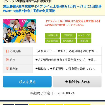
セントラル警備保障株式会社 横浜支社
施設警備#屋内業務中心#プライム上場#寮月2万円～#3日に1回勤務
#Netflix無料#神奈川勤務#全員面接
【プライム上場！神奈川の超安定企業で働ける】
人の役に立つ仕事ってクセになる。
未経験歓迎
学歴不問
ベテランOK
完全週休2日
賞与複数月
面接1回
応募資格
【正社員デビュー歓迎！】応募資格を満たす方全員面接実施中！ ◆未経験OK ◆18歳以上（警備業法第14条の規定のため） ◆学歴不問 【こんな方にピッタリ！】 ◆人の役に立つ仕事がしたい方 ◆やりが
給与
★月2万円の独身寮有！実質年収アップ！ ★賞与年2回！ 月給:23万4,500円～24万円+諸手当＋賞与(年2回) ※経験やスキルを考慮して金額を決定します ※残業代は全額支給します ※試用期間3
勤務地
★転勤なし ★月2万円～の独身寮を完備しているので、遠方からの応募も歓迎！ 神奈川県内の施設へ配属 （あなたの希望や適性を合わせた配属を行っています） 【横浜支社】 神奈川県横浜市西区みなとみらい
求人を見る
検討中に入れる
掲載終了予定日：
2026.08.24