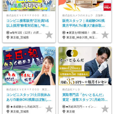
株式会社ＥＶＥＲＹＦＯＯＤ 東京本社
株式会社カメラのキタムラ 店舗事業部【カメラのキタムラ】
コンビニ接客販売*正社員5名
販売スタッフ｜未経験OK/残
以上採用*酔客対応無し*年休
業月平均4.7h/最大7連休取得
120日～*創業59年の安定基盤*
可/全国募集/家賃8割を会社が
●毎年1回（12月）の昇給で給与にしっかり反映！ ●賞与年2回あり（6月・12月） 月給26万円＋賞与年2回＋交通費全額支給 役職の有無にかかわらず、日々の頑張りは正当に評価します！ リーダー・店長昇格後は等級に合わせて給与UP＋役職手当があるので、 納得感を持って働くことができます◎ ※経験・スキルを考慮の上、決定します ※上記金額には固定残業代（21時間分・3万7300円以上）を含みます。超過分は別途全額支給します ※試用期間3ヶ月間あり（期間中の給与・待遇に差異はありません）
★家賃を8割補助！（限度額は地域により異なる） ※転勤による引っ越しが発生する場合 ＝＝＝＝＝＝＝＝＝＝＝＝＝＝＝＝＝＝＝＝＝＝＝ 例えば、家賃7.5万円なら6万円は会社で負担。 あなたが支払うのは、たったの1.5万円です！ 年間では自己負担額が約72万ほどお得になります！ ＝＝＝＝＝＝＝＝＝＝＝＝＝＝＝＝＝＝＝＝＝＝＝ 月給22万8,700円～26万3,100円＋賞与年2回（初回の支給は当社規定による）＋残業手当 ＜実際の給与例＞ *24歳:月給23万4,700円＋賞与年2回（初回の支給は当社規定による）＋残業手当＋諸手当 ※上記はあくまで参考月給です。ご経歴・年齢を考慮し、当社規定により決定します ※評価により昇給あり ※残業代は別途支給あり ※試用期間2ヶ月あり（期間中の給与・待遇に差異はありません） 【実在する社員の年収モデル】 年収530万円（30歳） 年収820万円（40歳） 【入社時の想定年収】 330万円～900万円
コンビニ経験者優遇
負担/賞与年2回
東京都_茨城県
東京都_神奈川県_埼玉県_千葉県_大阪府_愛知県_北海道_青森県_宮城県_秋田県_山形県_茨城県_群馬県_新潟県_長野県_富山県_静岡県_三重県_兵庫県_京都府_広島県_岡山県_鳥取県_山口県_徳島県_香川県_愛媛県_福岡県_熊本県_佐賀県_長崎県_大分県_宮崎県_鹿児島県
株式会社ＥＶＥＲＹＦＯＯＤ 東京本社
株式会社ＹＬＤ
コンビニスタッフ/土日祝休み
買取専⾨店「かいとるんだ」
あり/5連休OK/残業ほぼ無し/
査定・接客スタッフ□⽉給35万
賞与年2回/トイレ掃除・夜勤
円以上＋毎⽉インセン□年休
★未経験から月給26万円スタート！ ★毎年1回（12月）の昇給＋賞与（年2回）で給与にしっかり反映！ 月給26万円＋賞与年2回＋交通費全額支給 ※リーダー・店長昇格後は基本給2万円UP＋役職手当支給 ※経験・スキルを考慮の上、決定します ※上記金額には固定残業代（21時間分・3万7300円以上）を含みます。超過分は別途全額支給します ※試用期間3ヶ月間あり（期間中の給与・待遇に差異はありません）
■月給35万円～＋インセンティブ＋各種手当 ※固定残業代（月45時間分87,600円～）を含む。超過した場合は別途残業代を支給いたします ※経験・年齢などを考慮の上、決定します ※試用期間3ヶ月あり（待遇に変動なし）
無し/面接1回
120日以上□土日休み
東京都_茨城県
東京都