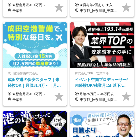
&賞与年2回｜家族・住宅手当
勤務地で募集中◆ブランクあ
★想定月収31.4万円～＋賞与年2回（59万円以上） ★入社お祝い金15万円支給 ★水道+光熱費無料の家賃がリーズナブルな社員寮(単身寮)あり！ 月給24万5000円以上(基本給21万1000円＋業務別手当35,000円)＋賞与年2回（賞与支給額：59万円以上を想定）＋残業代全額 ※みなし残業なし！残業代は全額支給します。 ※資格手当・深夜手当など、様々な手当をご用意しています。 ※入社お祝い金は１か月経過後、3ヶ月経過後、6ヶ月経過後に各5万円ずつ給与に加算して支給いたします。 ※指定の検定資格をお持ちの方には別途手当を支給します。入社後に取得した場合は給与に加算し支給します。 ・施設警備 1級7,000円 2級4,000円 ・交通誘導 1級7,000円 2級4,000円 ・雑踏警備 1級7,000円 2級4,000円 など
★賞与年2回あり ★入社祝い金3万円支給 ★出産祝い金や育児支援金などの手当も充実！ ≪給与モデル≫ 【東京】基本給27万2780円/月給＋時間外手当（25h） 【愛知】基本給25万4990円/月給＋時間外手当（25h） 【大阪】基本給25万4990円/月給＋時間外手当（25h） 【福岡】基本給23万7200円/月給＋時間外手当（25h） -------------- ▽各地の給与は下記をご確認ください！ ■北海道 月給20万円～ ■東北 月給20万円～ ■北関東 埼玉／月給22万5000円～ 茨城・群馬・新潟／月給20万円～ ■南関東 東京・神奈川／月給23万円～ 千葉／月給22万5000円～ 山梨／月給20万円～ ■中部 愛知／月給21万5000円～ 長野・岐阜・三重／月給20万円～ ■関西 大阪／月給21万5000円～ 京都・兵庫／月給21万円～ 滋賀・奈良／月給20万円～ ■中四国 岡山・山口・四国・広島／月給20万円～ ■九州 福岡・鹿児島・長崎／月給20万円～
｜光熱費0円の単身寮
りOK◆室内業務がメイン
千葉県
東京都_神奈川県_千葉県_北海道_福島県_長野県_岐阜県_三重県_京都府_福岡県
成田空港警備株式会社
株式会社TKP 営業本部
成田空港の保安スタッフ｜未
イベント空間プロデューサー/
経験OK｜月収31.4万～｜月
未経験OK/残業月15h以下/豊
2.5万の単身寮｜住宅手当&家
富な福利厚生/全国募集/平均有
★想定月収31.4万円～＋賞与年2回（59万円以上） ★入社お祝い金15万円支給 ★水道+光熱費無料の家賃がリーズナブルな社員寮(単身寮)あり！ ★住宅手当&家族手当あり 月給24万5000円以上(基本給21万1000円＋業務別手当35,000円)＋賞与年2回（賞与支給額：59万円以上を想定）＋残業代全額 ※みなし残業なし！残業代は全額支給します。 ※資格手当・深夜手当など、様々な手当をご用意しています。 ※入社お祝い金は１か月経過後、3ヶ月経過後、6ヶ月経過後に各5万円ずつ給与に加算して支給いたします。 ※指定の検定資格をお持ちの方には別途手当を支給します。入社後に取得した場合は給与に加算し支給します。 ・施設警備 1級7,000円 2級4,000円 ・交通誘導 1級7,000円 2級4,000円 ・雑踏警備 1級7,000円 2級4,000円 など
月給25万円～34万円以上＋各種手当＋残業代＋賞与年2回（昨年度2～4ヶ月分） 初年度想定年収：350万円～ ＜クラス・経験別の月給目安＞ ■メンバークラス：月給25万円以上 ■店長やSVなどのマネジメント経験者：月給30万円～スタート可 ■リーダークラス：月給34万円以上 ※月給は配属エリア・経験・能力を考慮して決定します（前職の経験・収入をお聞かせください）。 ※上記にはみなし残業手当20～30時間分（メンバー：3万1134円以上、経験5年以上：5万2448円以上、リーダー：5万9441円以上）を含みます。 ※超過分は別途支給いたします。
族手当｜入社祝い金15万
給取得日数14.9日
千葉県
東京都_神奈川県_大阪府_愛知県_北海道_宮城県_静岡県_京都府_広島県_福岡県