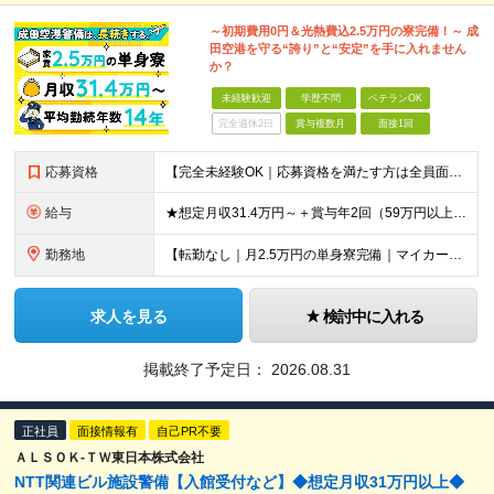
～初期費用0円＆光熱費込2.5万円の寮完備！～ 成
田空港を守る“誇り”と“安定”を手に入れません
か？
未経験歓迎
学歴不問
ベテランOK
完全週休2日
賞与複数月
面接1回
応募資格
【完全未経験OK｜応募資格を満たす方は全員面接！】 ◎学歴不問／前職不問／転職回数不問 ◎自動車免許・英語力なども一切不問 ◎58歳以下の方（長期のキャリア形成を図るため） ブランクがある方、正社員
給与
★想定月収31.4万円～＋賞与年2回（59万円以上） ★入社お祝い金15万円支給 ★水道+光熱費無料の家賃がリーズナブルな社員寮(単身寮)あり！ 月給24万5000円以上(基本給21万1000円＋業
勤務地
【転勤なし｜月2.5万円の単身寮完備｜マイカー・バイク通勤OK】 成田空港または空港関連施設での勤務となります。 お住まいや希望を考慮し、千葉市美浜区・四街道市への配属となる場合もあります。 【本社
求人を見る
検討中に入れる
掲載終了予定日：
2026.08.31
正社員
面接情報有
自己PR不要
ＡＬＳＯＫ-ＴＷ東日本株式会社
NTT関連ビル施設警備【入館受付など】◆想定月収31万円以上◆