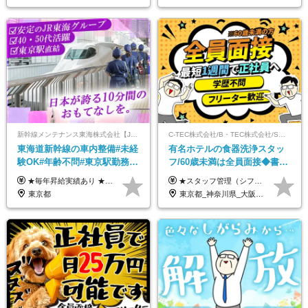
新幹線メンテナンス東海株式会社【JR東海グループ】
C-TEC株式会社/B・TEC株式会社/S・TEC株式会社【合同募集】
東海道新幹線の車内整備#未経
有名ホテルの食器洗浄スタッ
験OK#年齢不問#東京駅勤務
フ/60歳未満は全員面接◆書類
#59歳まで正社員登用可＆登用
選考なし◆ブランクOK◆月25
★毎年昇給実績あり ★入社3年で430万円も可(正社員登用された場合) ■入社時月収例：25万2840円(1万2040円×21日)＋賞与支給実績有（年2回・2025年度） 日給1万2040円 ※別途「超過勤務手当、祝繁手当、特殊手当」の支給有 ※試用期間中（2ヶ月）の待遇・雇用形態に差異はございません
★スタッフ管理（シフト調整など）の経験があれば【月給28万円以上】 ★賞与支給実績：基本給の2ヶ月分～3ヶ月分 ＝＝ライフスタイルに合わせて働き方を選べます＝＝ ■正社員 ＜未経験者＞月給25万円～35万円＋賞与年2回 ＜経験者＞月給28万円～35万円＋賞与年2回 ※経験やスキルに応じて決定します ※残業代全額支給 ※試用期間（3ヶ月間）中の雇用形態や待遇に差異はありません ※正社員の場合、転勤の可能性あり ■契約社員 月給22万円～＋残業代全額支給 ※契約社員の場合、賞与の支給および転勤の可能性はありません ※勤務時間や勤務日数の希望があればご相談に応じます ※試用期間なし ※契約の更新 有(勤務状況により判断する) 更新上限 有(通算契約期間の上限 1年/更新回数の上限 なし)
実績多数！
万～ ◆40～50代活躍
東京都
東京都_神奈川県_大阪府_愛知県_北海道_京都府_福岡県_沖縄県