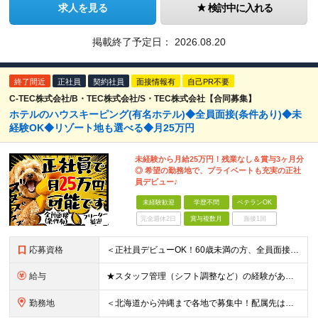
求人を見る
検討中に入れる
掲載終了予定日：
2026.08.20
終了間近
正社員
契約社員
面接情報有
自己PR不要
C-TEC株式会社/B・TEC株式会社/S・TEC株式会社【合同募集】
ホテルのハウスキーピング(有名ホテル)◆全員面接(条件あり)◆未
経験OK◆リゾート地も選べる◆月25万円
未経験から月給25万円！残業なし＆賞与3ヶ月分
◎ 希望の勤務地で、プライベートも充実の正社
員デビュー♪
未経験歓迎
学歴不問
ベテランOK
完全週休2日
賞与複数月
面接1回
応募資格
＜正社員デビューOK！60歳未満の方、全員面接＞ ◆学歴・経歴不問 ◆転職回数が多くてもOK ◆未経験／第二新卒OK ◆ブランクありOK ◆60歳未満の方（※定年年齢を上限として募集するため） ☆普
給与
★スタッフ管理（シフト調整など）の経験があれば【月給28万円以上】 ★賞与支給実績：基本給の2ヶ月分～3ヶ月分 ＝＝ライフスタイルに合わせて働き方を選べます＝＝ ■正社員 ＜未経験者＞月給25万円(
勤務地
＜北海道から沖縄まで各地で募集中！配属先は希望に合わせて決定します＞ ■北海道 ・パーク ハイアット ニセコ HANAZONO ★住み込み可 北海道虻田郡倶知安町字岩尾別328-47 ・インターコン