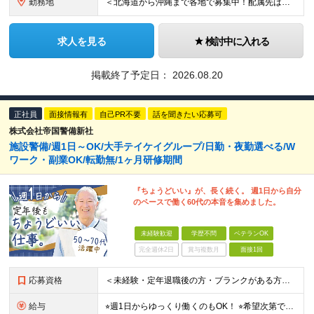
勤務地
＜北海道から沖縄まで各地で募集中！配属先は希望に合わせて決定します＞ ■北海道 ・パーク ハイアット ニセコ HANAZONO ★住み込み可 北海道虻田郡倶知安町字岩尾別328-47 ■東京都 ・
求人を見る
検討中に入れる
掲載終了予定日：
2026.08.20
正社員
面接情報有
自己PR不要
話を聞きたい応募可
株式会社帝国警備新社
施設警備/週1日～OK/大手テイケイグループ/日勤・夜勤選べる/W
ワーク・副業OK/転勤無/1ヶ月研修期間
『ちょうどいい』が、長く続く。 週1日から自分
のペースで働く60代の本音を集めました。
未経験歓迎
学歴不問
ベテランOK
完全週休2日
賞与複数月
面接1回
応募資格
＜未経験・定年退職後の方・ブランクがある方も大歓迎！＞ ※学歴不問 ★基本的なPCスキルをお持ちの方は歓迎します！ ★コミュニケーションが得意でない方でも大丈夫！ ★専門知識は不要、丁寧に指導しま
給与
⭐︎週1日からゆっくり働くのもOK！ ⭐︎希望次第で収入UPも可能！ 日勤／日給10,400円～11,700円 当務（当直）／日給21,450円～24,700円 長夜勤／日給13,650円～15,2