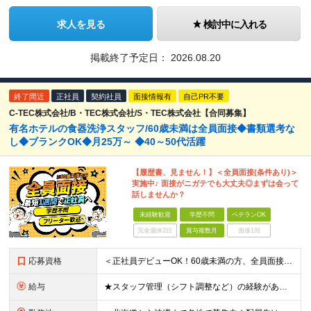
求人を見る
検討中に入れる
掲載終了予定日：
2026.08.20
終了間近
正社員
契約社員
面接情報有
自己PR不要
C-TEC株式会社/B・TEC株式会社/S・TEC株式会社【合同募集】
有名ホテルの食器洗浄スタッフ/60歳未満は全員面接◆書類選考な
し◆ブランクOK◆月25万～ ◆40～50代活躍
【履歴書、見ません！】＜全員面接(条件あり)＞
実施中♪ 面接がニガテでも大丈夫◎まずは会って
話しませんか？
未経験歓迎
学歴不問
ベテランOK
完全週休2日
賞与複数月
面接1回
応募資格
＜正社員デビューOK！60歳未満の方、全員面接＞ ◆学歴・経歴不問 ◆転職回数が多くてもOK ◆未経験／第二新卒OK ◆ブランクありOK ◆60歳未満の方（※定年年齢を上限として募集するため） ☆普
給与
★スタッフ管理（シフト調整など）の経験があれば【月給28万円以上】 ★賞与支給実績：基本給の2ヶ月分～3ヶ月分 ＝＝ライフスタイルに合わせて働き方を選べます＝＝ ■正社員 ＜未経験者＞月給25万円～