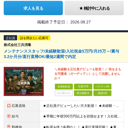
求人を見る
検討中に入れる
掲載終了予定日：
2026.08.27
正社員
話を聞きたい応募可
株式会社三共消毒
メンテナンススタッフ/未経験歓迎/入社祝金5万円/月25万～/賞与
3.2か月分/直行直帰OK/最短2週間で内定
＼未経験＆正社員デビューも歓迎！／ 街をまも
る守護者（ガーディアン）として活躍しません
か？
未経験歓迎
学歴不問
ベテランOK
完全週休2日
賞与複数月
面接1回
応募資格
★正社員デビューしたい方大歓迎！ ★未経験・第二新卒・ブランクOK ★学歴不問 ★普通自動車免許（AT可）をお持ちの方 【面接1回！最短2週間で内定！】 1週間のスピード選考も可能です！ より多くの
給与
★早期に年収500万円以上を目指せます！入社祝金5万円の支給あり ★月給25万円以上＋資格手当＋通勤手当＋賞与年2回 ※固定残業代（30時間分／4万5,675円～）を含みます。超過分は別途全額支給
勤務地
★転居を伴う転勤なし！ ★直行直帰可能！ ★東京・神奈川・千葉・埼玉・名古屋で募集中！ 【東京】 ・城北営業所：東京都荒川区西尾久4-26-13 ・城西営業所：東京都中野区東中野3-14-26 ・城