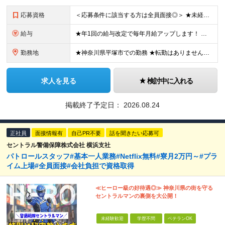
応募資格
＜応募条件に該当する方は全員面接◎＞ ★未経験・第二新卒大歓迎！ ★社会人＆正社員デビューを実現できます！ ◆学歴不問 ◆65歳未満の方（定年年齢を上限とするため） ◆転職回数・ブランク不問 ≪人
給与
★年1回の給与改定で毎年月給アップします！ ★家族・夜勤・深夜・健診など多彩な各種手当をご用意！ 月給22万1,000円～23万6,000円＋残業手当＋その他手当 ※上記は最低保証額です。年1回の給
勤務地
★神奈川県平塚市での勤務 ★転勤はありません！ ★車・バイク通勤OK ≪本社≫ 神奈川県平塚市四之宮2-14-52 (変更の範囲)上記を除く当社関連勤務地
求人を見る
検討中に入れる
掲載終了予定日：
2026.08.24
正社員
面接情報有
自己PR不要
話を聞きたい応募可
セントラル警備保障株式会社 横浜支社
パトロールスタッフ#基本一人業務#Netflix無料#寮月2万円～#プラ
イム上場#全員面接#会社負担で資格取得
≪ヒーロー級の好待遇◎≫ 神奈川県の街を守る
セントラルマンの裏側を大公開！
未経験歓迎
学歴不問
ベテランOK