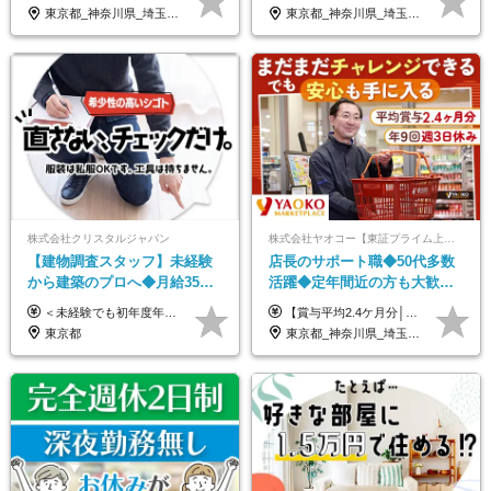
募者全員面接◆賞与年2回
代活躍中/全国募集
東京都_神奈川県_埼玉県_千葉県_茨城県_栃木県_山梨県
東京都_神奈川県_埼玉県_千葉県_大阪府_愛知県_北海道_青森県_岩手県_宮城県_秋田県_山形県_福島県_茨城県_群馬県_新潟県_山梨県_長野県_富山県_石川県_静岡県_岐阜県_三重県_兵庫県_京都府_滋賀県_奈良県_和歌山県_広島県_岡山県_鳥取県_島根県_山口県_徳島県_香川県_愛媛県_高知県_福岡県_熊本県_佐賀県_長崎県_大分県_宮崎県_沖縄県
株式会社クリスタルジャパン
株式会社ヤオコー【東証プライム上場グループ】
【建物調査スタッフ】未経験
店長のサポート職◆50代多数
から建築のプロへ◆月給35万
活躍◆定年間近の方も大歓
円～＋賞与年2回◆官公庁・
迎！◆出勤はお昼から◆平均
＜未経験でも初年度年収490万円～＞ ◆月給35万円～65万円＋賞与年2回（7月・12月） 【なぜ未経験に35万円を払えるのか】 UR都市機構様・日本郵政様・官公庁との直取引で中間マージンがなく、修繕・緊急対応だけで年4,000～5,000件。仕事が途切れない基盤があるため、調査を担う人材に相応の給与を支払えます。 【昇給について】 年齢や社歴ではなく、成長と貢献に応じて昇給する仕組みです。1回の昇給で年収100万円UPした社員もいます。 ※経験・スキルに応じて加給・優遇いたします ※試用期間3ヶ月（その間の給与・待遇に差異はありません） ※上記月給には、固定残業代（月45時間分／8.8万円～16.5万円）を含みます。超過分は別途全額支給します ※実際の残業は月平均10時間程度です。固定残業代は残業の有無にかかわらず全額支給します 【固定残業代について】 固定残業45時間分（88,000円～165,000円）を含む ※超過分は別途全額支給
【賞与平均2.4ケ月分│決算賞与も20年以上連続で支給中！】 ＜月収例＞ 月収29万円（地域限定正社員／残業代・各種手当含む） 月収26万円（契約社員／残業代・各種手当含む） ◆月給：月給258,400円～361,500円＋残業代＋各種手当 ※給与は前職での経験、スキルを考慮し、決定します ※残業代は全額支給します ※契約社員としてご入社いただく方は、賞与額に差異あり。詳細は面接でお話しします ※試用期間3ヶ月あり。条件に変更はありません ※契約社員の場合：契約期間12カ月（更新あり） ※60歳未満でご入社いただいた方も、60歳になったタイミングで雇用形態は契約社員に切り替えとなります。
UR直取引◆残業月10h
賞与2.4ヶ月分◆残業少なめ
東京都
東京都_神奈川県_埼玉県_千葉県_茨城県_栃木県_群馬県