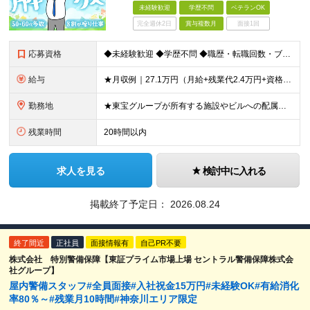
未経験歓迎
学歴不問
ベテランOK
完全週休2日
賞与複数月
面接1回
応募資格
◆未経験歓迎 ◆学歴不問 ◆職歴・転職回数・ブランク期間も一切不問！ ◆中途入社100％ ━━━━━━━━━━━━━━━━━ 40代～50代を中心に、幅広い年代が活躍中。 定年後も、嘱託社員として6
給与
★月収例｜27.1万円（月給+残業代2.4万円+資格手当0.2万円+家族手当0.85万円） ★賞与年2回＆充実した手当あり！ ■月給23万6,500円～＋賞与年2回＋各種手当 ┗月給には職務手当19
勤務地
★東宝グループが所有する施設やビルへの配属となります。 ★駅直結～徒歩2分以内だからアクセス楽々◎ ▼配属先は、以下のいずれかです！▼ ・東宝日比谷ビル …日比谷駅より徒歩2分 ・有楽町センタービル
残業時間
20時間以内
求人を見る
検討中に入れる
掲載終了予定日：
2026.08.24
終了間近
正社員
面接情報有
自己PR不要
株式会社 特別警備保障【東証プライム市場上場 セントラル警備保障株式会
社グループ】
屋内警備スタッフ#全員面接#入社祝金15万円#未経験OK#有給消化
率80％～#残業月10時間#神奈川エリア限定