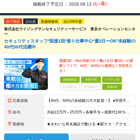
4
掲載終了予定日：
2026.08.13
残り
日
終了間近
正社員
面接情報有
自己PR不要
株式会社ライジングサンセキュリティーサービス 東京オペレーションセンタ
ー
セキュリティスタッフ*面接1回*座り仕事中心*週3日〜OK*未経験の
40代50代活躍中
面接1回・Web完結ですぐ働ける◎ 週3日～の柔
軟シフトで、40代・50代から無理なく安定収入
を！
未経験歓迎
学歴不問
ベテランOK
完全週休2日
賞与複数月
面接1回
応募資格
【40代・50代の未経験の方大歓迎！】 ●学歴不問 ●未経験OK ●ブランクOK ★「体力的に無理なく働きたい」という思いをお持ちの方を歓迎します。 ★「人と話すのが好き」「誰かの役に立つ仕事がした
給与
月給22万円～25万円＋各種手当＋残業代100％支給 ※ただし週3日勤務の場合は月給14.8万円～となります ※夜勤シフトの場合は、上記月給に加えて「深夜割増手当（22時～翌5時までの勤務に対して2
勤務地
★きれいな有名施設で働ける ★駅チカ・アクセス抜群 ＜GINZA SIX＞ 東京都中央区銀座6-10-1 ＜虎ノ門ヒルズ ビジネスタワー＞ 東京都港区虎ノ門1-17-1 ＜日本都市センター会館＞