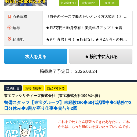
完全週休2日
賞与複数月
面接1回
応募資格
《自分のペースで働きたいという方大歓迎！》 応募資格を満たす方全員面接実施中！ ◆未経験OK ◆18歳以上（警備業法第14条の規定のため） ◆学歴不問 ◆普通自動車免許（AT可） 【こんな方にピッ
給与
★月2万円の独身寮有！実質年収アップ！ ★賞与年2回！ 月給:25万2,000円～25万7,500円+諸手当＋賞与(年2回) ※経験やスキルを考慮して金額を決定します ※残業代は全額支給します ※
勤務地
★直行直帰も可！ ★転勤なし ★月2万円～の独身寮を完備しているので、遠方からの応募も歓迎！ 神奈川県内の各エリアに配属 【横浜支社】 神奈川県横浜市西区みなとみらい2-3-3クイーンズタワーＢ7
求人を見る
検討中に入れる
掲載終了予定日：
2026.08.24
契約社員
面接情報有
自己PR不要
東宝ファシリティーズ株式会社（東宝株式会社100％出資）
警備スタッフ【東宝グループ】未経験OK◆50代活躍中◆1勤務で2
日分休み◆8割が座り仕事◆賞与年2回
これまでたくさん頑張ってきたあなたに。 これ
からは、もっと肩の力を抜いたっていいんです。