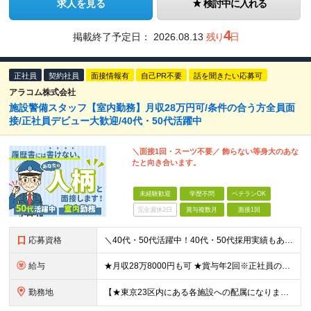
求人を見る
検討中に入れる
4
掲載終了予定日：
2026.08.13
残り
日
正社員
契約社員
面接情報有
自己PR不要
話を聞きたい応募可
アラコム株式会社
施設警備スタッフ【室内勤務】月収28万円可/条件の合う方全員面
接/正社員デビュー大歓迎/40代・50代活躍中
＼面接1回・スーツ不要／ 飾らない等身大のあな
たと向き合います。
未経験歓迎
学歴不問
ベテランOK
完全週休2日
賞与複数月
面接1回
応募資格
＼40代・50代活躍中！40代・50代採用実績もあります◎／ ◆学歴不問 ◆未経験OK 【正社員デビュー、ブランクのある方も大歓迎！】 まずは面接にてお話しましょう♪ 【契約更新の可能性】あり／雇用
給与
★月収28万8000円も可 ★賞与年2回※正社員のみ 【正社員の場合】 月給236,100円～ ※残業が発生した場合、超過分は別途支給します ※試用期間4ヵ月あり。期間中の給与・待遇の差異はありませ
勤務地
【★東京23区内にある各施設への配属になります★】 ・東京駅（丸の内エリア） ・紀尾井町（赤坂見附エリア）な ・新橋 ・有楽町 ・浜松町 ・田町 ・三鷹市（防災公園の施設 国内データセンター） ・渋