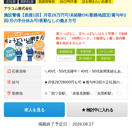
正社員
契約社員
面接情報有
自己PR不要
話を聞きたい応募可
アラコム株式会社
施設警備【面接1回】月収28万円可/未経験OK/勤務地固定/賞与年2
回/月の半分休み可/夜勤なしの働き方可
座りっぱなし、立ちっぱなしはもう卒業！【未経
験OK】 「1時間ローテ」で無理なく働く室内警
備を始めませんか？
未経験歓迎
学歴不問
ベテランOK
完全週休2日
賞与複数月
面接1回
応募資格
＼40代・50代活躍中！40代・50代採用実績もあります◎／ ◆学歴不問 ◆未経験OK 【正社員デビュー、ブランクのある方も大歓迎！】 まずは面接にてお話しましょう♪ 【契約更新の可能性】あり／雇用
給与
★月収28万8000円も可 ★賞与年2回※正社員のみ 【正社員の場合】 月給236,100円～ ※残業が発生した場合、超過分は別途支給します ※試用期間4ヵ月あり。期間中の給与・待遇の差異はありませ
勤務地
☆「四ツ谷駅」「赤坂見附駅」「永田町駅」「麴町駅」が最寄り駅 ☆配置転換なし！毎日同じ場所で働けます！ ◆東京都千代田区紀尾井町 【勤務地固定のメリット】 ・通勤ルートが変わらない安心感 ・慣れた
求人を見る
検討中に入れる
掲載終了予定日：
2026.08.27