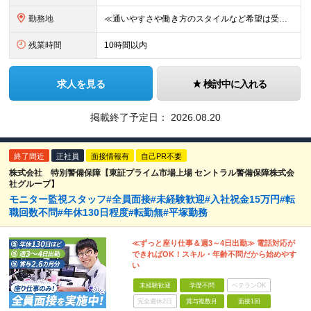
勤務地
≪通いやすさや働き方のスタイルなど希望は受け入れます！≫ ★転居を伴う転勤なし ★直行直帰が基本 ★駅チカ・オープニング案件も多数 ・希望に応じて東京都内近郊、ほか神奈川・千葉・埼玉も含め、配属先を
残業時間
10時間以内
求人を見る
検討中に入れる
掲載終了予定日：
2026.08.20
終了間近
正社員
面接情報有
自己PR不要
株式会社 特別警備保障【東証プライム市場上場 セントラル警備保障株式会
社グループ】
モニター監視スタッフ#全員面接#未経験歓迎#入社祝金15万円#転
職回数不問#年休130日程度#転勤無#平塚勤務
≪ずっと座り仕事＆週3～4日出勤≫ 電話対応が
できればOK！スキル・年齢不問だから始めやす
い
未経験歓迎
学歴不問
ベテランOK
完全週休2日
賞与複数月
面接1回