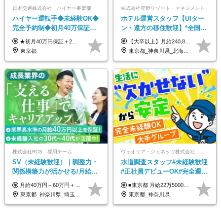
日本交通株式会社 ハイヤー事業部
株式会社星野リゾート・マネジメント
ハイヤー運転手◆未経験OK◆
ホテル運営スタッフ【UIター
完全予約制◆初月40万保証◆
ン・遠方の移住歓迎】*全国募
平均年収600万◆約4ヶ月研修
集*週休3日/年休161日可*未経
★初月40万円保証＋2～6ヶ月目35万円保証 ★平均年収600万円 月給236,000円（一律手当含む）＋運転手当（運転した時間に応じて支給）＋残業代＋賞与年2回 ※基礎研修期間（10日間）は日給1万円を支給します ※試用期間中（3ヶ月）の給与・待遇に差異はありません ※残業代は全額支給します
【大卒以上】月給240,800円以上+賞与2回+各種手当 【短大・専門学校卒】月給204,400円以上+賞与2回+各種手当 【上記以外】月給187,000円以上+賞与2回+各種手当 ※経験、資格、能力等を考慮の上、決定いたします ※残業代全額支給 ※試用期間3ヶ月（条件変更なし）
あり◆運転は1日4hほど
験OK*新規開業あり
東京都
東京都_神奈川県_北海道_青森県_山形県_福島県_栃木県_群馬県_山梨県_長野県_石川県_静岡県_岐阜県_京都府_広島県_島根県_山口県_高知県_長崎県_大分県_鹿児島県_沖縄県
株式会社RCS 採用チーム
ヴェオリア・ジェネッツ株式会社 関東支店 東京業務課
SV（未経験歓迎）｜調整力・
水道調査スタッフ#未経験歓迎
関係構築力が活かせる/月給40
#正社員デビューOK#完全週休
万円以上/30～40代活躍中/6か
2日制#年休125日#資格取得支
月給40万円～60万円＋各種手当＋業績賞与 ◎経験や能力等を考慮し、優遇いたします！ ◎成果により業績賞与を年2回支給します！ 上記月給には、固定残業代として 「60,800円～95,000円（28時間分）」を含む。 超過分は別途全額支給します。
■東京都 月給22万5000円（東京地域手当3万円含）～25万円＋残業代全額支給＋各種手当 ■神奈川県 月給19万5000円～24万円＋残業代全額支給＋各種手当 ※年齢・経験を考慮し決定 ※試用期間3ヶ月（期間中の給与・待遇に差異はありません） ◆通勤手当あり（全額支給） ◆昇給年1回、賞与年2回。世界最大級の環境企業グループならではの安定した給与体系です。
月間の研修充実
援有#社員数千人以上
東京都_神奈川県_埼玉県_千葉県_大阪府_愛知県_北海道_青森県_岩手県_宮城県_秋田県_山形県_福島県_茨城県_栃木県_群馬県_新潟県_山梨県_長野県_富山県_石川県_福井県_静岡県_岐阜県_三重県_兵庫県_京都府_滋賀県_奈良県_和歌山県_広島県_岡山県_鳥取県_島根県_山口県_徳島県_香川県_愛媛県_高知県_福岡県_熊本県_佐賀県_長崎県_大分県_宮崎県_鹿児島県_沖縄県
東京都_神奈川県