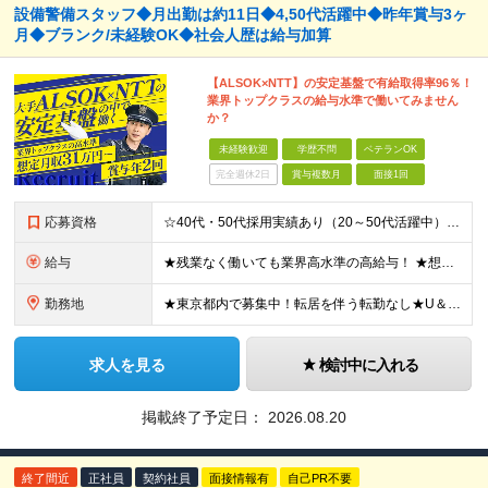
設備警備スタッフ◆月出勤は約11日◆4,50代活躍中◆昨年賞与3ヶ
月◆ブランク/未経験OK◆社会人歴は給与加算
【ALSOK×NTT】の安定基盤で有給取得率96％！
業界トップクラスの給与水準で働いてみません
か？
未経験歓迎
学歴不問
ベテランOK
完全週休2日
賞与複数月
面接1回
応募資格
☆40代・50代採用実績あり（20～50代活躍中） ★学歴不問 ★未経験OK 職種・業界経験だけでなく、アルバイト経験のみの方も歓迎しています！ 〔こんな方に向いています〕 ◎コツコツ仕事に取り組み
給与
★残業なく働いても業界高水準の高給与！ ★想定月収31万円～ ★社会人経験年数に応じて給与UP！ 1年目の想定月収／310,453円 ┗基本給216,600円 ＋時間外勤務52,297円(3
勤務地
★東京都内で募集中！転居を伴う転勤なし★U＆Iターン歓迎 ■東京エリア■ 東京23区内にあるNTT関連などのオフィスビル ｜勤務地例｜ 東京都千代田区大手町（最寄り：大手町駅） 東京都港区港南（
求人を見る
検討中に入れる
掲載終了予定日：
2026.08.20
終了間近
正社員
契約社員
面接情報有
自己PR不要