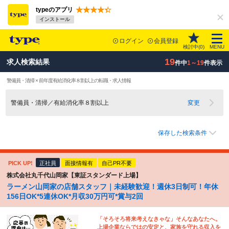
typeのアプリ
インストール
ログイン
会員登録
検討中(
0
)
MENU
19
求人検索結果
件中
1～19
件表示
警備員・清掃 × 前年度有給消化率８割以上の転職・求人情報
警備員・清掃／有給消化率８割以上
変更
保存した検索条件
PICK UP!
正社員
面接情報有
自己PR不要
株式会社丸千代山岡家【東証スタンダード上場】
ラーメン山岡家の店舗スタッフ｜未経験歓迎！週休3日制可！年休
156日OK*5連休OK*月収30万円可*賞与2回
「そろそろ将来考えなきゃな」そんなあなたへ。
上場企業ならではの安定と、家族を守れる収入を