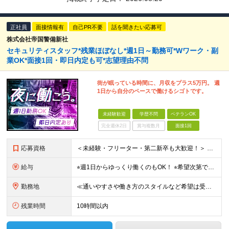
正社員
面接情報有
自己PR不要
話を聞きたい応募可
株式会社帝国警備新社
セキュリティスタッフ*残業ほぼなし*週1日～勤務可*Wワーク・副
業OK*面接1回・即日内定も可*志望理由不問
街が眠っている時間に、月収をプラス5万円。 週
1日から自分のペースで働けるシゴトです。
未経験歓迎
学歴不問
ベテランOK
完全週休2日
賞与複数月
面接1回
応募資格
＜未経験・フリーター・第二新卒も大歓迎！＞ ※学歴不問 ★堅苦しい志望動機は必要なし！ ★コミュ力に自信がなくてもOK！ ★特別な資格や専門知識は必要ありません！ 【こんな想いをお持ちの方はぜひ
給与
⭐︎週1日からゆっくり働くのもOK！ ⭐︎希望次第で収入UPも可能！ 当務（当直）／日給21,450円～24,700円 長夜勤／日給13,650円～15,275円 ※支給方法※ 15日締め、25日
勤務地
≪通いやすさや働き方のスタイルなど希望は受け入れます！》 ★転居を伴う転勤なし ★直行直帰が基本 ★駅チカ・オープニング案件も多数 ・希望に応じて東京都内近郊、ほか神奈川・千葉・埼玉も含め、配属先を
残業時間
10時間以内