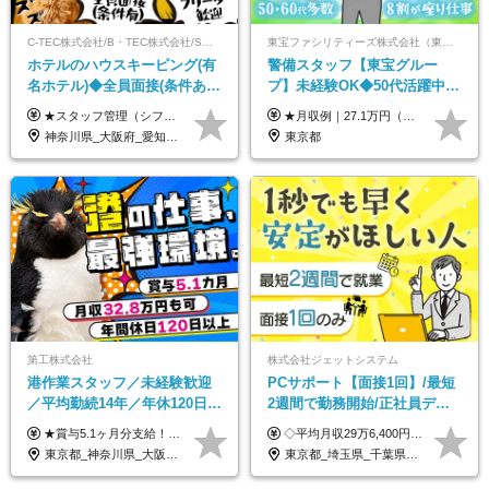
C-TEC株式会社/B・TEC株式会社/S・TEC株式会社【合同募集】
東宝ファシリティーズ株式会社（東宝株式会社100％出資）
ホテルのハウスキーピング(有
警備スタッフ【東宝グルー
名ホテル)◆全員面接(条件あ
プ】未経験OK◆50代活躍中
り)◆未経験OK◆リゾート地
◆1勤務で2日分休み◆8割が座
★スタッフ管理（シフト調整など）の経験があれば【月給28万円以上】 ★賞与支給実績：基本給の2ヶ月分～3ヶ月分 ＝＝ライフスタイルに合わせて働き方を選べます＝＝ ■正社員 ＜未経験者＞月給25万円(寮なしの場合)～35万円＋賞与年2回 ＜経験者＞月給28万円～35万円＋賞与年2回 ※寮をご利用の場合は月給22万円～ ※経験やスキルに応じて決定します ※残業代全額支給 ※試用期間（3ヶ月間）中の雇用形態や待遇に差異はありません ※正社員の場合、転勤の可能性あり ■契約社員 月給22万円～＋残業代全額支給 ※契約社員の場合、賞与の支給および転勤の可能性はありません ※勤務時間や勤務日数の希望があればご相談に応じます ※試用期間なし ※契約の更新 有(勤務状況により判断する) 更新上限 有(通算契約期間の上限 1年/更新回数の上限 なし)
★月収例｜27.1万円（月給+残業代2.4万円+資格手当0.2万円+家族手当0.85万円） ★賞与年2回＆充実した手当あり！ ■月給23万6,500円～＋賞与年2回＋各種手当 ┗月給には職務手当19,500円、調整手当15,000円、住宅手当18,500円、契約社員手当1,500円を含みます ※試用期間4ヶ月(期間中の給与・待遇の差異はありません) ━━━━━━━━━━ 各種手当も充実！ ━━━━━━━━━━ ★家族手当 ★役付手当 ★資格手当 ★年末年始勤務手当 ★交通費支給（月5万円以内／6ヶ月分の定期代を支給） ★残業・深夜残業手当（全額支給） ━━━━━━━━━━ 給与支給日は毎月25日です ━━━━━━━━━━ 例：1月1日付入社の場合 1月25日に基本給+変動しない手当を支給 2月25日に前月分の残業手当など変動する手当を支給
も選べる◆月25万円
り仕事◆賞与年2回
神奈川県_大阪府_愛知県_北海道_兵庫県_京都府_広島県_福岡県_大分県_宮崎県_鹿児島県_沖縄県
東京都
第工株式会社
株式会社ジェットシステム
港作業スタッフ／未経験歓迎
PCサポート【面接1回】/最短
／平均勤続14年／年休120日以
2週間で勤務開始/正社員デビ
上／食事手当・家族手当あり
ュー歓迎/未経験9割以上/社員
★賞与5.1ヶ月分支給！ ★入社3年目・30代で年収730万円の先輩も活躍中！ ★入社1年目・20代で月収29万円の実績あり 月給：22.5万円～30.5万円＋各種手当＋賞与年2回＋残業代全額支給 ※経験・能力などを考慮のうえ決定します ※上記月給には食事手当(5000円／月）を含みます ※残業代は分単位で100％支給いたします ※試用期間3ヶ月。その間の給与・待遇に差異はありません 【月収例】 ◆33.5万円／31歳 入社7か月 ◆38.5万円／32歳 入社1年目 ◆48.4万円／44歳 入社12年目 ※経験・能力などを考慮のうえ決定 ※月収・給与例には休日手当も含みます 【手当詳細】 ◆交通費規定支給（上限3万5000円／月） ◆時間外手当全額支給 ◆休日出勤手当 ◆港湾住宅あり（1R・2万円台～） ◆資格取得支援制度：全額負担 ◆地域手当：関東地区1万円／月
◇平均月収29万6,400円(各種手当含む) ◇住宅手当⇒最大家賃の半額支給 ◇賞与年2回支給 ■月給22万5,000円以上＋地域手当＋時間外手当＋住宅手当＋家族手当 ※経験やスキルに応じて給与を決定します ※試用期間2ヶ月あり（期間内は時給1,060円以上となります） └地域により上がる可能性があり／例：東京都時給1,370円 └その他待遇に差異なし ＜モデル月収例＞ 1年目：296,400円 3年目：320,000円 【固定残業代について】 なし（残業代は、実際の労働時間に応じて別途全額支給）
／賞与5.1ヶ月分
寮・住宅手当あり
東京都_神奈川県_大阪府_愛知県_兵庫県
東京都_埼玉県_千葉県_愛知県_北海道_群馬県_長野県_富山県_石川県_静岡県_香川県_高知県_熊本県_長崎県_沖縄県