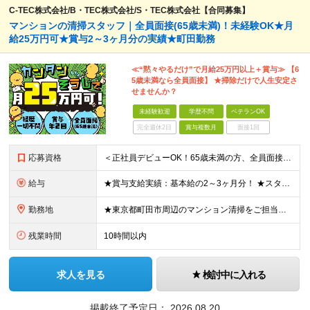
C-TEC株式会社/B・TEC株式会社/S・TEC株式会社【合同募集】
マンションの清掃スタッフ｜全員面接(65歳未満)！未経験OK★月
給25万円可★賞与2～3ヶ月分の実績★町田勤務
≪“黙々やるだけ”で月給25万円以上＋賞与≫ 【6
5歳未満なら全員面接】 ★掃除だけで人生安定さ
せませんか？
未経験歓迎
学歴不問
ベテランOK
完全週休2日
賞与複数月
面接1回
応募資格
＜正社員デビューOK！65歳未満の方、全員面接＞ ◆学歴・経歴不問 ◆転職回数が多くてもOK ◆未経験／第二新卒OK ◆ブランクありOK ◆65歳未満の方（※定年年齢を上限として募集するため） ★黙
給与
★賞与支給実績：基本給の2～3ヶ月分！ ★スタッフ管理（シフト調整など）の経験があれば【月給28万円以上】 ＝＝ライフスタイルに合わせて働き方を選べます＝＝ ■正社員 ＜未経験者＞月給25万円～35
勤務地
★東京都町田市周辺のマンション清掃をご担当いただきます！ 【B・TEC株式会社／町田事業部】 東京都町田市南町田3-32-50 ※雇用先はB・TEC株式会社です ※(変更の範囲)上記を除く当社関連
残業時間
10時間以内
求人を見る
検討中に入れる
掲載終了予定日：
2026.08.20