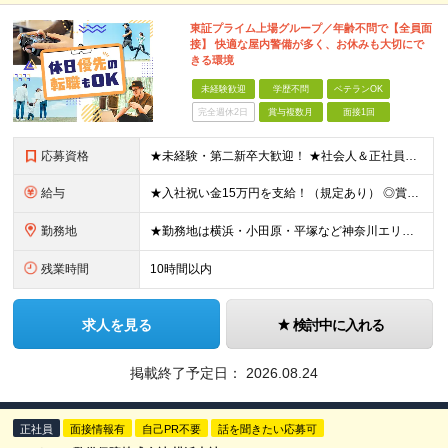
東証プライム上場グループ／年齢不問で【全員面
接】 快適な屋内警備が多く、お休みも大切にで
きる環境
未経験歓迎
学歴不問
ベテランOK
完全週休2日
賞与複数月
面接1回
応募資格
★未経験・第二新卒大歓迎！ ★社会人＆正社員デビューを実現できます♪ ★学歴・転職回数・ブランク不問 ★65歳未満の方（定年年齢を上限とするため） ※人物重視の採用です！ ≪未経験スタートの社員が多
給与
★入社祝い金15万円を支給！（規定あり） ◎賞与年2回（2.6ヶ月分） ◎通勤手当（月5万円まで） ◎残業手当（全額支給） ◎家族手当（1名につき7,000円支給） ◎夜勤手当（1000円/回 ※1ヶ
勤務地
★勤務地は横浜・小田原・平塚など神奈川エリア限定！ ★面接1回で入社が可能です。最短1週間での入社も！ 平塚市内（施設先）もしくは隣接する近隣の地域での勤務となります。 ・神奈川県平塚市 ・神奈川県
残業時間
10時間以内
求人を見る
検討中に入れる
掲載終了予定日：
2026.08.24
正社員
面接情報有
自己PR不要
話を聞きたい応募可