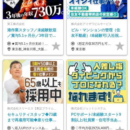
第工株式会社
株式会社アイザワビルサービス
港作業スタッフ／未経験歓迎
ビル・マンションの管理（住
／賞与5.1ヶ月分／3年目で年
友不動産）/未経験可/入社祝い
収730万円も可／食事手当あり
金10万円/月収30万円可/40～
★賞与5.1ヶ月分支給！ ★入社3年目・30代で年収730万円の先輩も活躍中！ ★入社1年目・20代で月収29万円の実績あり 月給：22.5万円～30.5万円＋各種手当＋賞与年2回＋残業代全額支給 ※経験・能力などを考慮のうえ決定します ※上記月給には食事手当(5000円／月）を含みます ※残業代は分単位で100％支給いたします ※試用期間3ヶ月。その間の給与・待遇に差異はありません 【月収例】 ◆33.5万円／31歳 入社7か月 ◆38.5万円／32歳 入社1年目 ◆48.4万円／44歳 入社12年目 ※経験・能力などを考慮のうえ決定 ※月収・給与例には休日手当も含みます 【手当詳細】 ◆交通費規定支給（上限3万5000円／月） ◆時間外手当全額支給 ◆休日出勤手当 ◆港湾住宅あり（1R・2万円台～） ◆資格取得支援制度：全額負担 ◆地域手当：関東地区1万円／月
《想定月収30万円も可能！/想定年収380万円》 ■月給24万5000円以上＋賞与年2回(2カ月/2025年実績)＋時間外手当＋資格手当＋役職手当＋交通費 ………… ≪昇給、賞与、および各種諸手当について≫ ◇入社お祝い金（10万円 ※3カ月精勤後支給） ◇昇給/年1回 ◇賞与/年2回(2カ月/2025年実績) ◇時間外手当 ◇資格手当 └・ビル設備管理技能士1級（1万円/月） ・ビル設備管理技能士2級（5000円/月） ・建築物環境衛生管理技術者（1万円/月） ・防火管理技能者（3000円/月） ・消防設備士乙4類（3000円/月） 他 ◇役職手当 └・班長/サブリーダー/リーダー（5000円～2万円/月） ◇物件手当（最大2万円 ※物件により異なる） ◇退職金あり ※経験・年齢・能力を考慮した上、当社規定により優遇いたします。 ※3カ月の試用期間あり。その間の給与や福利厚生に差異はありません。 《モデル年収》 ・入社1年/35歳：年収380万円 ・入社3年/38歳：年収400万円
／年休120日以上
50代活躍/S102
東京都_神奈川県_大阪府_愛知県_兵庫県
東京都
株式会社スリーエス【東証プライム上場グループ】
株式会社ジェットシステム
セキュリティスタッフ◆73歳
PCサポート/未経験スタート9
まで再雇用可能◆座り仕事中
割以上/社員寮・住宅手当あり/
心◆東証プライム上場G◆応
正社員デビューOK/20代～30
＼収入UPのチャンスあり◎昇給も可能です！／ ◆正社員 月給(地域による）＋グレード手当、深夜手当、残業代（全額支給）等の各種手当＋賞与年2回 ＜東京都／神奈川県（横浜市）＞ 月給21万4000円～27万円 ＜埼玉県／千葉県＞ 月給19万90000円～25万1000円 ＜栃木県／茨城県／山梨県＞ 月給18万4000円～23万6000円 【試用期間】 正社員：3ヵ月 アルバイト：なし ※試用期間と本採用後の給与・待遇に差異はありません ※グレード手当、深夜手当の詳細額は面接にてご案内させていただきます ※正社員は60歳定年のため、60代の方は嘱託社員での採用です。給与条件は嘱託給与となり、退職金と賞与がありません ＼正社員は「グレード認定制」という評価あり！制度勤続年数等に応じて入社時から手当を支給／ ◆グレードI：＋2000円（入社時～） ◆グレードII：＋5000円（在籍1年以上＆当社基準に当てはまる方） ◆グレードIII：＋1万円（社内試験の合格者） ◆アルバイト・パート 東京都:時給1226円 神奈川県:時給1225円 千葉県：時給1140円 埼玉県:時給1141円 栃木県:1068円 茨城県:1074円 山梨県:1052円
◇平均月収29万6,400円(各種手当含む) ◇住宅手当⇒最大家賃の半額支給 ◇賞与年2回支給 ■月給22万5,000円以上＋地域手当＋時間外手当＋住宅手当＋家族手当 ※経験やスキルに応じて給与を決定します ※試用期間2ヶ月あり（期間内は時給1,060円以上となります） └地域により上がる可能性があり／例：東京都時給1,370円 └その他待遇に差異なし ＜モデル月収例＞ 1年目：296,400円 3年目：320,000円 【固定残業代について】 なし（残業代は、実際の労働時間に応じて別途全額支給）