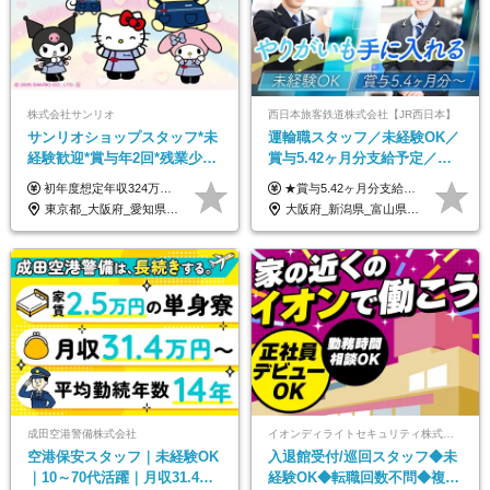
株式会社サンリオ
西日本旅客鉄道株式会社【JR西日本】
サンリオショップスタッフ*未
運輸職スタッフ／未経験OK／
経験歓迎*賞与年2回*残業少な
賞与5.42ヶ月分支給予定／残
め*産育休取得実績豊富*可愛
業月11h程／年休119日+有給
初年度想定年収324万円～690万円！ ◆全国一律 月給230,000円～＋賞与＋通勤手当＋役職手当＋時間外手当 《手当充実！》 ＊昇給/年1回 ＊賞与/年2回（7月/12月） ＊通勤手当：交通費支給（規定あり） ＊時間外手当 ＊販売職手当 ＊役職手当 《キャリアパス》 ▼店長（32歳）／年収400万円 ▼トレーナー（37歳）／年収500万円 ▼SV（40歳）／年収570万円 ※SVとして活躍された場合、574万円以上に昇給も目指せます。 日頃のお店での頑張りをしっかり評価する体制を整えており、 ご自身の努力次第で昇給する制度を用意しています！ 《ゆくゆくは・・・》 ■店舗スタッフをとりまとめ、お店づくりを主体で行う店長へ ■複数店舗を統括するトレーナーへとキャリアアップ ■様々な規模の店舗を経験しSVとして活躍した後は、本社の教育担当や店舗支援を担う本部スタッフとして活躍いただけます。 ※経験・能力を考慮の上、当社規定により優遇いたします。 ※入社日から6カ月間の試用期間あり。その間の待遇に差異はありません。
★賞与5.42ヶ月分支給予定あり！ （大卒以上）月給24万1,692円～39万5,780円＋各種手当＋賞与2回 （高卒以上）月給22万2,662円～39万5,780円＋各種手当＋賞与2回 ※上記は2025年度新卒支払額（京阪神地区）となります ※勤務地・学歴で異なり、ご経験・能力等をふまえた金額を加算します ※残業代は別途全額支給します ※当社規程に基づき決定します ※試用期間あり（3ヶ月／待遇に変更はありません） ※基本給以外の諸手当として扶養・職務・時間外・通勤手当等を支給します ※京阪神地区以外の勤務地の場合 月給（大卒）23万0,706円～／月給（高卒）21万2,541円～となります
い制服*社割有
平均18.7日
東京都_大阪府_愛知県_北海道_栃木県_静岡県_兵庫県_京都府_福岡県
大阪府_新潟県_富山県_石川県_福井県_三重県_兵庫県_京都府_滋賀県_奈良県_和歌山県_広島県_岡山県_鳥取県_島根県_山口県_福岡県
成田空港警備株式会社
イオンディライトセキュリティ株式会社（イオングループ）
空港保安スタッフ｜未経験OK
入退館受付/巡回スタッフ◆未
｜10～70代活躍｜月収31.4万
経験OK◆転職回数不問◆複数