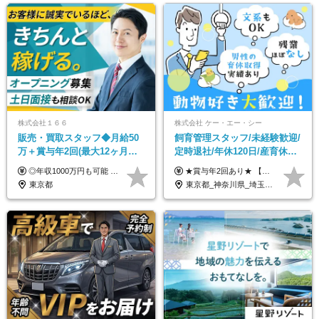
株式会社１６６
株式会社 ケー・エー・シー
販売・買取スタッフ◆月給50
飼育管理スタッフ/未経験歓迎/
万＋賞与年2回(最大12ヶ月分
定時退社/年休120日/産育休実
支給)◆前職給与保証◆年収
績あり/連休取得OK/賞与年2
◎年収1000万円も可能 ◎複雑な条件やノルマは一切なし！ 頑張った分だけシンプルに還元される給与体系です。 経験者の方には「前職給与保証」をお約束します！ ■月給50万円～80万円（役職手当を含む） ★平均月収：60～70万円程度 ★「〇件以上で支給」といった複雑な条件やノルマの縛りは一切ありません。 お客様に寄り添い、利益が出た分はしっかりとあなたの給与へ還元します！ ※経験・能力を考慮のうえ決定します。 ※試用期間3ヶ月あり。その間の待遇・給与に差異はありません。 ※上記の金額は固定残業代（20時間/5万円～）含んだ金額です。 超過分は別途記載します。
★賞与年2回あり★ 【未経験の方】月給20万7,750円～＋賞与年2回＋残業代全額支給＋交通費支給 【生物系大卒の方】月給21万3,750円～＋賞与年2回＋残業代全額支給＋交通費支給 ★手当が充実★ ・資格手当（実験動物技術者2級：月3,000円、1級：月7,000円） ・家族手当 ・住宅費用補助（転居を伴う転勤の場合：最大5年間支給） ・残業代全額支給 ※入社5年目程度で賞与4.6ヶ月分の支給実績あり ※月給の金額は、能力やスキルを考慮して決定します ※試用期間6ヶ月あり（雇用形態・給与・待遇に差異なし）
1000万可◆オープニング
回/急募求人
東京都
東京都_神奈川県_埼玉県_大阪府_愛知県_茨城県_三重県_京都府_佐賀県