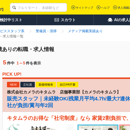
サイトマップ
ヘルプ
求人掲載
検討中リスト
スカウト
AIの求
ビススタッフ系
警備員・清掃
メディア掲載実績あり
職・求人情報一覧
実績ありの転職・求人情報
5
1～5
件中
件を表示
PICK UP!
NEW
正社員
面接情報有
自己PR不要
株式会社カメラのキタムラ 店舗事業部【カメラのキタムラ】
販売スタッフ｜未経験OK/残業月平均4.7h/最大7連
社が負担/賞与年2回
キタムラのお得な「社宅制度」なら 家賃2割負担で