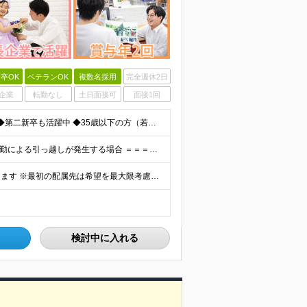
卒OK
ベテランOK
複数名採用
完全週休2日
企業
転勤なし
土日面接可
面接1回
◆未経験歓迎！活躍のフィールドは全国！ ◆学歴不問 ◆第二新卒も活躍中 ◆35歳以下の方（若年層の長期キャリア形成を図るため）
★家賃を8割補助！（限度額は地域により異なる） ※転勤による引っ越しが発生する場合 ＝＝＝＝＝＝＝＝＝＝＝＝＝＝＝＝＝＝＝＝＝＝＝ 例えば、家賃7.5万円なら6万円は会社で負担。 あなたが支払うのは、
全国エリアの「カメラのキタムラ」各店舗へ配属となります ※最初の配属先は希望を最大限考慮した上で決定します ▼詳しい勤務地住所は下記URLをご確認ください。 https://sss.kitamur
検討中に入れる