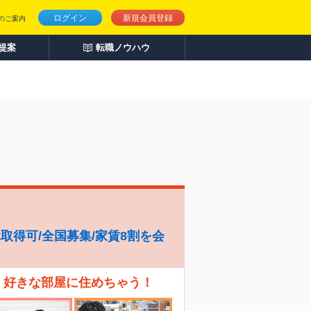
ログイン
新規会員登録
のご案内
人提案
転職ノウハウ
休取得可/全国募集/家賃8割を会
、好きな部屋に住めちゃう！