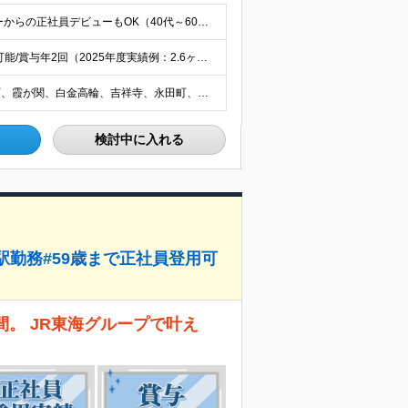
≪応募資格を満たす方全員面接≫ ★未経験・フリーターからの正社員デビューもOK（40代～60代活躍中） ★第二新卒OK 今までの経歴や転職回数は不問！ 「誠実に対応できる」「真面目にコツコツ頑張れる」
★入社祝い金10万円（規定あり）★月給30万円以上も可能/賞与年2回（2025年度実績例：2.6ヶ月分） 月給21万2250円～37万円+賞与年2回 ※経験・能力を考慮の上、当社規定により決定します
★後楽園・水道橋、新宿、池袋、上野、秋葉原、錦糸町、霞が関、白金高輪、吉祥寺、永田町、小川など複数勤務地で募集 ★東京ドームで積極採用中 東京ドームを始め、勤務地はご希望を考慮の上、決定いたします。
検討中に入れる
駅勤務#59歳まで正社員登用可
。 JR東海グループで叶え