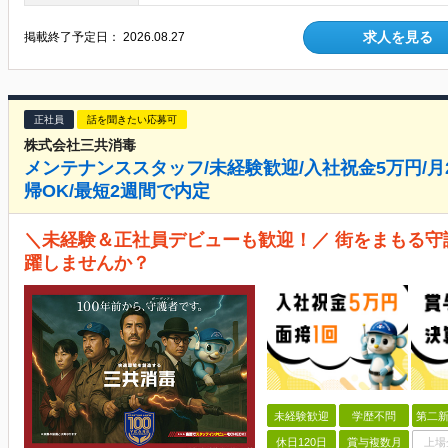
求人を見る
掲載終了予定日：
2026.08.27
正社員
話を聞きたい応募可
株式会社三共消毒
メンテナンススタッフ/未経験歓迎/入社祝金5万円/月2
帰OK/最短2週間で内定
＼未経験＆正社員デビューも歓迎！／ 街をまもる
躍しませんか？
未経験歓迎
学歴不問
第二新
休日120日
賞与複数月
上場