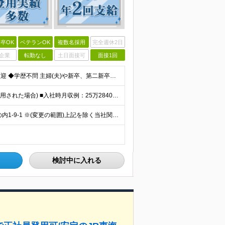
卒OK
ベテランOK
複数名採用
完全週休2日
企業
転勤なし
土日面接可
面接1回
＼ブランクOK！20代～50代の社員活躍中／ ◆未経験歓迎 ◆学歴不問 主婦(夫)や新卒、第二新卒、フリーターやミドル層、シニア層の方など大歓迎です！ ★年齢構成★20代・30代：20％／40代
★毎年昇給実績あり ★入社3年で430万円も可(正社員登用された場合) ■入社時月収例：25万2840円(1万2040円×21日)＋賞与支給実績有（年2回・2025年度） 日給1万2040円 ※別
★アクセス良好の【東京駅】で働く 東京都千代田区丸の内1-9-1 ※(変更の範囲)上記を除く当社関連勤務地
検討中に入れる