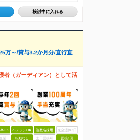
検討中に入れる
5万～/賞与3.2か月分/直行直
守護者（ガーディアン）として活
卒OK
ベテランOK
複数名採用
完全週休2日
企業
転勤なし
土日面接可
面接1回