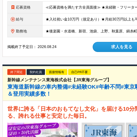
応募資格
給与
勤務地
求人を見る
掲載終了予定日：
2026.08.24
終了間近
契約社員
面接情報有
自己PR不要
新幹線メンテナンス東海株式会社【JR東海グループ】
東海道新幹線の車内整備#未経験OK#年齢不問#東京
＆登用実績多数！
世界に誇る「日本のおもてなし文化」を届ける10分間
る、誇れる仕事と安定した毎日。