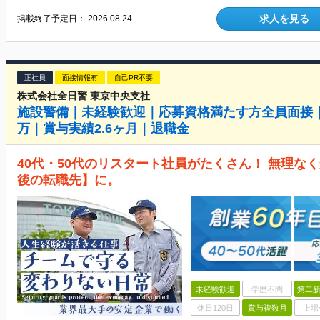
求人を見る
掲載終了予定日：
2026.08.24
正社員
面接情報有
自己PR不要
株式会社全日警 東京中央支社
施設警備｜未経験歓迎｜応募資格満たす方全員面接｜4
万｜賞与実績2.6ヶ月｜退職金
40代・50代のリスタート社員がたくさん！ 無理な
後の転職先】に。
未経験歓迎
学歴不問
第二新
休日120日
賞与複数月
上場