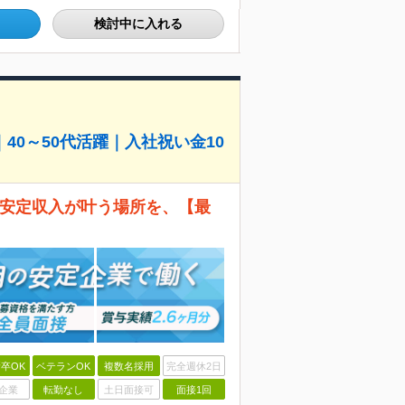
検討中に入れる
0～50代活躍｜入社祝い金10
く安定収入が叶う場所を、【最
卒OK
ベテランOK
複数名採用
完全週休2日
企業
転勤なし
土日面接可
面接1回