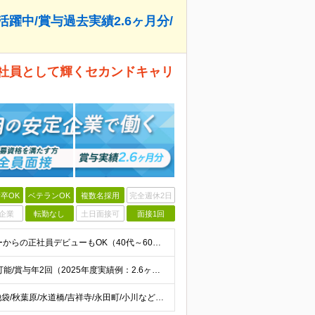
活躍中/賞与過去実績2.6ヶ月分/
正社員として輝くセカンドキャリ
卒OK
ベテランOK
複数名採用
完全週休2日
企業
転勤なし
土日面接可
面接1回
≪応募資格を満たす方全員面接≫ ★未経験・フリーターからの正社員デビューもOK（40代～60代活躍中） ★第二新卒OK 今までの経歴や転職回数は不問！ 「誠実に対応できる」「真面目にコツコツ頑張れる」
★入社祝い金10万円（規定あり）★月給30万円以上も可能/賞与年2回（2025年度実績例：2.6ヶ月分） 月給21万2250円～37万円+賞与年2回 ※経験・能力を考慮の上、当社規定により決定します
★虎ノ門駅から徒歩1分の霞が関の中央省庁！ ◆新宿/池袋/秋葉原/水道橋/吉祥寺/永田町/小川など駅チカの勤務地多数 地上出口から屋根伝いで雨の日も濡れずに出勤もできます。 ビル内のコンビニや職員用