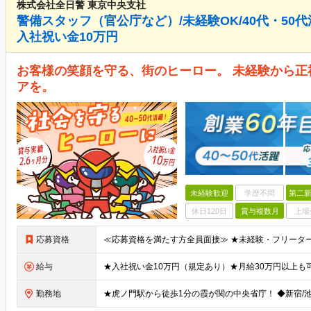
株式会社全日警 東京中央支社
警備スタッフ（官公庁など）/未経験OK/40代・50代
入社祝い金10万円
お客様の笑顔を守る、街のヒーロー。 未経験から
アを。
未経験歓迎
学歴不問
第二新
休日120日
賞与複数月
上場
応募資格
給与
勤務地