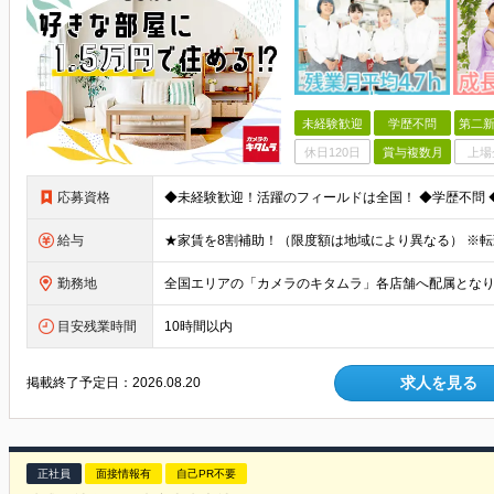
未経験歓迎
学歴不問
第二新
休日120日
賞与複数月
上場
応募資格
給与
勤務地
目安残業時間
10時間以内
求人を見る
掲載終了予定日：
2026.08.20
正社員
面接情報有
自己PR不要