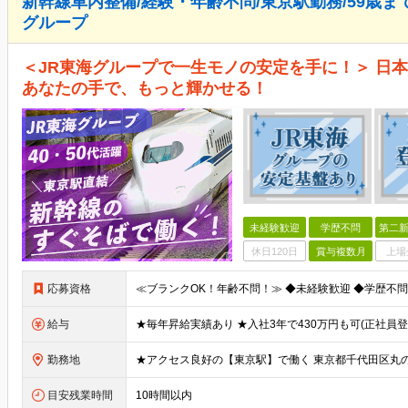
新幹線車内整備/経験・年齢不問/東京駅勤務/59歳ま
グループ
＜JR東海グループで一生モノの安定を手に！＞ 日本
あなたの手で、もっと輝かせる！
未経験歓迎
学歴不問
第二新
休日120日
賞与複数月
上場
応募資格
給与
勤務地
目安残業時間
10時間以内