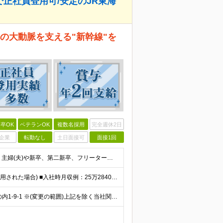
で正社員登用可/安定のJR東海
の大動脈を支える"新幹線"を
卒OK
ベテランOK
複数名採用
完全週休2日
企業
転勤なし
土日面接可
面接1回
≪ブランクOK！年齢不問！≫ ◆未経験歓迎 ◆学歴不問 主婦(夫)や新卒、第二新卒、フリーターやミドル層、シニア層の方など大歓迎です！ ★年齢構成★20代・30代：20％／40代・50代：61％
★毎年昇給実績あり ★入社3年で430万円も可(正社員登用された場合) ■入社時月収例：25万2840円(1万2040円×21日)＋賞与支給実績有（年2回・2025年度） 日給1万2040円 ※別
★アクセス良好の【東京駅】で働く 東京都千代田区丸の内1-9-1 ※(変更の範囲)上記を除く当社関連勤務地