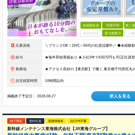
未経験歓迎
学歴不問
第二新
休日120日
賞与複数月
上場
応募資格
給与
勤務地
目安残業時間
10時間以内
求人を見る
掲載終了予定日：
2026.08.27
終了間近
契約社員
面接情報有
自己PR不要
新幹線メンテナンス東海株式会社【JR東海グループ】