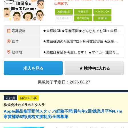
山岡家で。
未経験歓迎
学歴不問
ベテランOK
完全週休2日
賞与複数月
面接1回
応募資格
★未経験OK★学歴不問★どんな方でもOK □未経験・第二新卒・フリーター □ブランクがある方 □転職回数が気になる方 □飲食業界にチャレンジしたい方 「やってみたい」という気持ちがあれば、皆さん大
給与
★業績好調のため賞与2ヶ月分支給実績 ★誕生日手当など手当充実 ★年2回昇給チャンス有＆入社1年で店長昇格可 ★残業代全額支給（1分単位で支給） 【週休3日制の場合】 月給25万8,960円以上（固
勤務地
★勤務は希望を考慮します！ ★マイカー通勤可（駐車場完備） ★全国の各店舗で募集中！続々出店予定！ ～国内300店舗、47都道府県への展開を目標に出店中！～ ▼積極採用地域▼ ・中部（富山、石川、
求人を見る
検討中に入れる
掲載終了予定日：
2026.08.27
正社員
自己PR不要
株式会社カメラのキタムラ
Apple製品修理受付スタッフ/経験不問/賞与年2回/残業月平均4.7h/
家賃補助8割/資格支援制度/全国募集