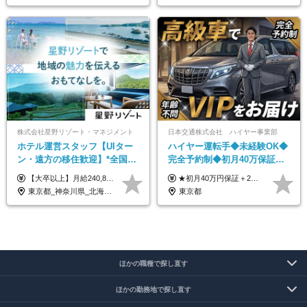
株式会社星野リゾート・マネジメント
日本交通株式会社 ハイヤー事業部
ホテル運営スタッフ【UIター
ハイヤー運転手◆未経験OK◆
ン・遠方の移住歓迎】*全国募
完全予約制◆初月40万保証◆
集*週休3日/年休161日可*未経
平均年収600万◆約4ヶ月研修
【大卒以上】月給240,800円以上+賞与2回+各種手当 【短大・専門学校卒】月給204,400円以上+賞与2回+各種手当 【上記以外】月給187,000円以上+賞与2回+各種手当 ※経験、資格、能力等を考慮の上、決定いたします ※残業代全額支給 ※試用期間3ヶ月（条件変更なし）
★初月40万円保証＋2～6ヶ月目35万円保証 ★平均年収600万円 月給236,000円（一律手当含む）＋運転手当（運転した時間に応じて支給）＋残業代＋賞与年2回 ※基礎研修期間（10日間）は日給1万円を支給します ※試用期間中（3ヶ月）の給与・待遇に差異はありません ※残業代は全額支給します
験OK*新規開業あり
あり◆運転は1日4hほど
東京都_神奈川県_北海道_青森県_山形県_福島県_栃木県_群馬県_山梨県_長野県_石川県_静岡県_岐阜県_京都府_広島県_島根県_山口県_高知県_長崎県_大分県_鹿児島県_沖縄県
東京都
ほかの職種で探し直す
ほかの勤務地で探し直す