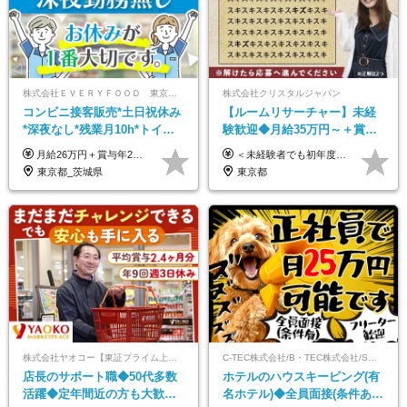
株式会社ＥＶＥＲＹＦＯＯＤ 東京本社
株式会社クリスタルジャパン
コンビニ接客販売*土日祝休み
【ルームリサーチャー】未経
*深夜なし*残業月10h*トイレ
験歓迎◆月給35万円～＋賞与
掃除なしで無理なく働ける正
年2回◆20代～30代男性活躍中
月給26万円＋賞与年2回＋交通費全額支給 役職の有無にかかわらず、日々の頑張りは正当に評価し、 毎年1回（12月）の昇給で給与にしっかり反映◎ リーダー・店長昇格後は等級に合わせて給料UP＋役職手当を支給します。 ※経験・スキルを考慮の上、決定します ※上記金額には固定残業代（21時間分・3万7300円以上）を含みます。超過分は別途全額支給します ※試用期間3ヶ月間あり（期間中の給与・待遇に差異はありません）
＜未経験者でも初年度年収490万円～＞ ◆月給35万円～月給65万円＋賞与年2回 今までのご経験に応じて、年収は650万以上を想定しております。 面接にて今までのご経験やこれからの展望について色々とお話しできればと思います！ ※経験・スキルに応じて加給・優遇いたします ※試用期間3ヶ月(その間の給与・待遇に差異はありません) ※上記月給には、固定残業代（月45時間分／8.8万円～16.5万円）を含みます。 ※超過分は別途全額支給いたします ＼＼成果や頑張りによって、月給や賞与額もすぐにUP！／／ 将来的に…なんてのんびりしたことは言いません！ 今のリアルな生活が変わっていく実感がありますので、 頑張り甲斐があると思います。 【固定残業代について】 固定残業45時間分（88,000円～165,000円）を含む ※超過分は別途全額支給
社員
◆残業月10h程度
東京都_茨城県
東京都
株式会社ヤオコー【東証プライム上場グループ】
C-TEC株式会社/B・TEC株式会社/S・TEC株式会社【合同募集】
店長のサポート職◆50代多数
ホテルのハウスキーピング(有
活躍◆定年間近の方も大歓
名ホテル)◆全員面接(条件あ