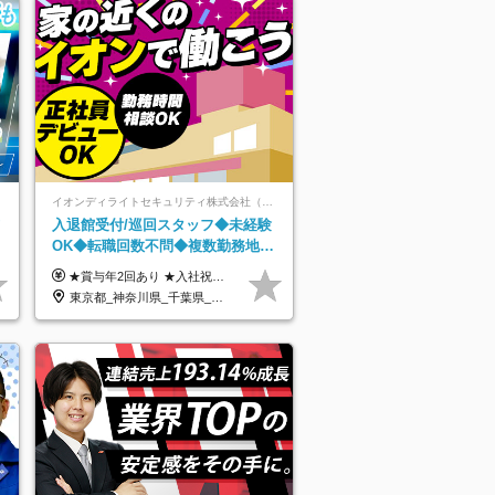
イオンディライトセキュリティ株式会社（イオングループ）
入退館受付/巡回スタッフ◆未経験
程
OK◆転職回数不問◆複数勤務地で
募集中◆ブランクありOK◆室内業
★賞与年2回あり ★入社祝い金3万円支給 ★出産祝い金や育児支援金などの手当も充実！ ≪給与モデル≫ 【東京】基本給27万2780円/月給＋時間外手当（25h） 【愛知】基本給25万4990円/月給＋時間外手当（25h） 【大阪】基本給25万4990円/月給＋時間外手当（25h） 【福岡】基本給23万7200円/月給＋時間外手当（25h） -------------- ▽各地の給与は下記をご確認ください！ ■北海道 月給20万円～ ■東北 月給20万円～ ■北関東 埼玉／月給22万5000円～ 茨城・群馬・新潟／月給20万円～ ■南関東 東京・神奈川／月給23万円～ 千葉／月給22万5000円～ 山梨／月給20万円～ ■中部 愛知／月給21万5000円～ 長野・岐阜・三重／月給20万円～ ■関西 大阪／月給21万5000円～ 京都・兵庫／月給21万円～ 滋賀・奈良／月給20万円～ ■中四国 岡山・山口・四国・広島／月給20万円～ ■九州 福岡・鹿児島・長崎／月給20万円～
務がメイン
東京都_神奈川県_千葉県_北海道_福島県_長野県_岐阜県_三重県_京都府_福岡県