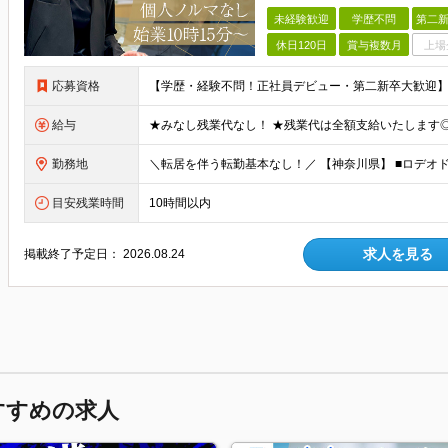
未経験歓迎
学歴不問
第二新
休日120日
賞与複数月
上場
応募資格
給与
勤務地
目安残業時間
10時間以内
求人を見る
掲載終了予定日：
2026.08.24
すすめの求人