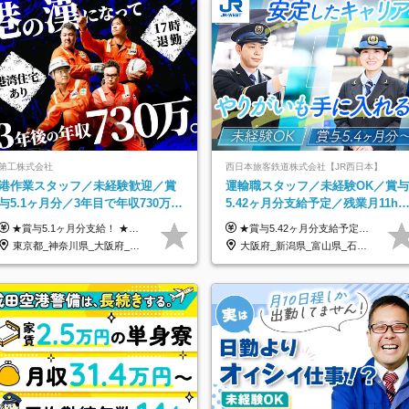
第工株式会社
西日本旅客鉄道株式会社【JR西日本】
港作業スタッフ／未経験歓迎／賞
運輸職スタッフ／未経験OK／賞与
与5.1ヶ月分／3年目で年収730万円
5.42ヶ月分支給予定／残業月11h
も可／食事手当あり／年休120日以
／年休119日+有給平均18.7日
★賞与5.1ヶ月分支給！ ★入社3年目・30代で年収730万円の先輩も活躍中！ ★入社1年目・20代で月収29万円の実績あり 月給：22.5万円～30.5万円＋各種手当＋賞与年2回＋残業代全額支給 ※経験・能力などを考慮のうえ決定します ※上記月給には食事手当(5000円／月）を含みます ※残業代は分単位で100％支給いたします ※試用期間3ヶ月。その間の給与・待遇に差異はありません 【月収例】 ◆33.5万円／31歳 入社7か月 ◆38.5万円／32歳 入社1年目 ◆48.4万円／44歳 入社12年目 ※経験・能力などを考慮のうえ決定 ※月収・給与例には休日手当も含みます 【手当詳細】 ◆交通費規定支給（上限3万5000円／月） ◆時間外手当全額支給 ◆休日出勤手当 ◆港湾住宅あり（1R・2万円台～） ◆資格取得支援制度：全額負担 ◆地域手当：関東地区1万円／月
★賞与5.42ヶ月分支給予定あり！ （大卒以上）月給24万1,692円～39万5,780円＋各種手当＋賞与2回 （高卒以上）月給22万2,662円～39万5,780円＋各種手当＋賞与2回 ※上記は2025年度新卒支払額（京阪神地区）となります ※勤務地・学歴で異なり、ご経験・能力等をふまえた金額を加算します ※残業代は別途全額支給します ※当社規程に基づき決定します ※試用期間あり（3ヶ月／待遇に変更はありません） ※基本給以外の諸手当として扶養・職務・時間外・通勤手当等を支給します ※京阪神地区以外の勤務地の場合 月給（大卒）23万0,706円～／月給（高卒）21万2,541円～となります
上
東京都_神奈川県_大阪府_愛知県_兵庫県
大阪府_新潟県_富山県_石川県_福井県_三重県_兵庫県_京都府_滋賀県_奈良県_和歌山県_広島県_岡山県_鳥取県_島根県_山口県_福岡県