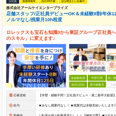
正社員
面接情報有
自己PR不要
話を聞きたい応募可
株式会社アールケイエンタープライズ
店舗スタッフ/正社員デビューOK＆未経験8割/年休1
ノルマなし/残業月10h程度
ロレックスも宝石も知識0から東証グループ正社員へ
のスキル」に変えます♪
未経験歓迎
学歴不問
第二新
休日120日
賞与複数月
上場
応募資格
給与
勤務地