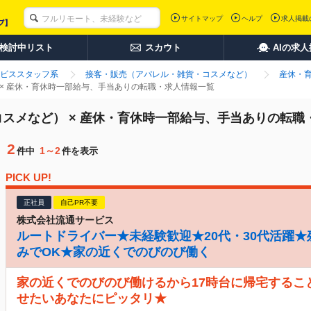
サイトマップ
ヘルプ
求人掲載
検討中リスト
スカウト
AIの求
ビススタッフ系
接客・販売（アパレル・雑貨・コスメなど）
産休・
× 産休・育休時一部給与、手当ありの転職・求人情報一覧
スメなど） × 産休・育休時一部給与、手当ありの転職
2
1～2
件中
件を表示
PICK UP!
正社員
自己PR不要
株式会社流通サービス
ルートドライバー★未経験歓迎★20代・30代活躍★
みでOK★家の近くでのびのび働く
家の近くでのびのび働けるから17時台に帰宅するこ
せたいあなたにピッタリ★