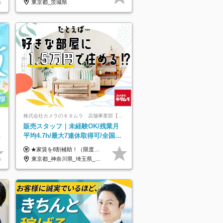
東京都_茨城県
株式会社カメラのキタムラ 店舗事業部【カメラのキタムラ】
販売スタッフ｜未経験OK/残業月
日
平均4.7h/最大7連休取得可/全国募
集/家賃8割を会社が負担/賞与年2
★家賃を8割補助！（限度額は地域により異なる） ※転勤による引っ越しが発生する場合 ＝＝＝＝＝＝＝＝＝＝＝＝＝＝＝＝＝＝＝＝＝＝＝ 例えば、家賃7.5万円なら6万円は会社で負担。 あなたが支払うのは、たったの1.5万円です！ 年間では自己負担額が約72万ほどお得になります！ ＝＝＝＝＝＝＝＝＝＝＝＝＝＝＝＝＝＝＝＝＝＝＝ 月給22万8,700円～26万3,100円＋賞与年2回（初回の支給は当社規定による）＋残業手当 ＜実際の給与例＞ *24歳:月給23万4,700円＋賞与年2回（初回の支給は当社規定による）＋残業手当＋諸手当 ※上記はあくまで参考月給です。ご経歴・年齢を考慮し、当社規定により決定します ※評価により昇給あり ※残業代は別途支給あり ※試用期間2ヶ月あり（期間中の給与・待遇に差異はありません） 【実在する社員の年収モデル】 年収530万円（30歳） 年収820万円（40歳） 【入社時の想定年収】 330万円～900万円
回
東京都_神奈川県_埼玉県_千葉県_大阪府_愛知県_北海道_青森県_宮城県_秋田県_山形県_茨城県_群馬県_新潟県_長野県_富山県_静岡県_三重県_兵庫県_京都府_広島県_岡山県_鳥取県_山口県_徳島県_香川県_愛媛県_福岡県_熊本県_佐賀県_長崎県_大分県_宮崎県_鹿児島県