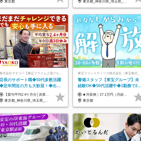
東京都
東京都_神奈川県_埼玉県_千葉県_大阪府_愛知県_北海道_青森県_岩手県_宮城県_秋田県_山形県_福島県_茨城県_群馬県_新潟県_山梨県_長野県_富山県_石川県_静岡県_岐阜県_三重県_兵庫県_京都府_滋賀県_奈良県_和歌山県_広島県_岡山県_鳥取県_島根県_山口県_徳島県_香川県_愛媛県_高知県_福岡県_熊本県_佐賀県_長崎県_大分県_宮崎県_沖縄県
株式会社ヤオコー【東証プライム上場グループ】
東宝ファシリティーズ株式会社（東宝株式会社100％出資）
店長のサポート職◆50代多数活躍
警備スタッフ【東宝グループ】未
◆定年間近の方も大歓迎！◆出勤
経験OK◆50代活躍中◆1勤務で2
はお昼から◆平均賞与2.4ヶ月分◆
分休み◆8割が座り仕事◆賞与年2
【賞与平均2.4ケ月分│決算賞与も20年以上連続で支給中！】 ＜月収例＞ 月収29万円（地域限定正社員／残業代・各種手当含む） 月収26万円（契約社員／残業代・各種手当含む） ◆月給：月給258,400円～361,500円＋残業代＋各種手当 ※給与は前職での経験、スキルを考慮し、決定します ※残業代は全額支給します ※契約社員としてご入社いただく方は、賞与額に差異あり。詳細は面接でお話しします ※試用期間3ヶ月あり。条件に変更はありません ※契約社員の場合：契約期間12カ月（更新あり） ※60歳未満でご入社いただいた方も、60歳になったタイミングで雇用形態は契約社員に切り替えとなります。
★月収例｜27.1万円（月給+残業代2.4万円+資格手当0.2万円+家族手当0.85万円） ★賞与年2回＆充実した手当あり！ ■月給23万6,500円～＋賞与年2回＋各種手当 ┗月給には職務手当19,500円、調整手当15,000円、住宅手当18,500円、契約社員手当1,500円を含みます ※試用期間4ヶ月(期間中の給与・待遇の差異はありません) ━━━━━━━━━━ 各種手当も充実！ ━━━━━━━━━━ ★家族手当 ★役付手当 ★資格手当 ★年末年始勤務手当 ★交通費支給（月5万円以内／6ヶ月分の定期代を支給） ★残業・深夜残業手当（全額支給） ━━━━━━━━━━ 給与支給日は毎月25日です ━━━━━━━━━━ 例：1月1日付入社の場合 1月25日に基本給+変動しない手当を支給 2月25日に前月分の残業手当など変動する手当を支給
残業少なめ
回
東京都_神奈川県_埼玉県_千葉県_茨城県_栃木県_群馬県
東京都