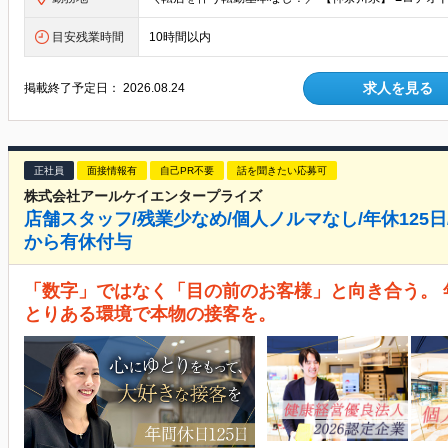
目安残業時間
10時間以内
求人を見る
掲載終了予定日：
2026.08.24
正社員
面接情報有
自己PR不要
話を聞きたい応募可
株式会社アールケイエンタープライズ
店舗スタッフ/残業少なめ/個人ノルマなし/年休125
から有休付与
「数字」ではなく「目の前のお客様」と向き合う。 年
とりある環境で本物の接客を。