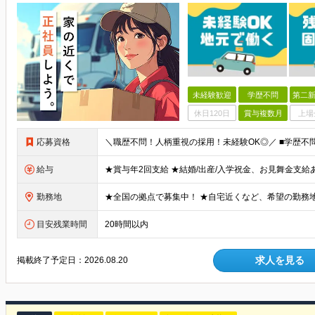
未経験歓迎
学歴不問
第二新
休日120日
賞与複数月
上場
応募資格
給与
勤務地
目安残業時間
20時間以内
求人を見る
掲載終了予定日：
2026.08.20