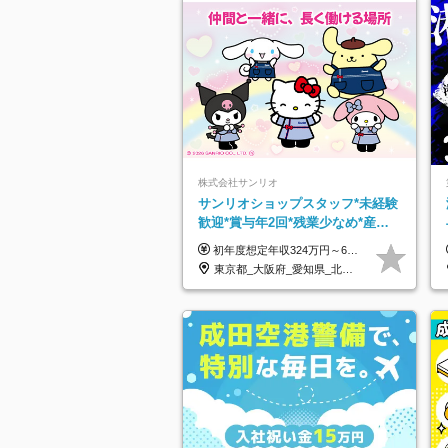
株式会社サンリオ
サンリオショップスタッフ*未経験
歓迎*賞与年2回*残業少なめ*産育
休取得実績豊富*可愛い制服*社割
初年度想定年収324万円～690万円！ ◆全国一律 月給230,000円～＋賞与＋通勤手当＋役職手当＋時間外手当 《手当充実！》 ＊昇給/年1回 ＊賞与/年2回（7月/12月） ＊通勤手当：交通費支給（規定あり） ＊時間外手当 ＊販売職手当 ＊役職手当 《キャリアパス》 ▼店長（32歳）／年収400万円 ▼トレーナー（37歳）／年収500万円 ▼SV（40歳）／年収570万円 ※SVとして活躍された場合、574万円以上に昇給も目指せます。 日頃のお店での頑張りをしっかり評価する体制を整えており、 ご自身の努力次第で昇給する制度を用意しています！ 《ゆくゆくは・・・》 ■店舗スタッフをとりまとめ、お店づくりを主体で行う店長へ ■複数店舗を統括するトレーナーへとキャリアアップ ■様々な規模の店舗を経験しSVとして活躍した後は、本社の教育担当や店舗支援を担う本部スタッフとして活躍いただけます。 ※経験・能力を考慮の上、当社規定により優遇いたします。 ※入社日から6カ月間の試用期間あり。その間の待遇に差異はありません。
有
東京都_大阪府_愛知県_北海道_栃木県_静岡県_兵庫県_京都府_福岡県