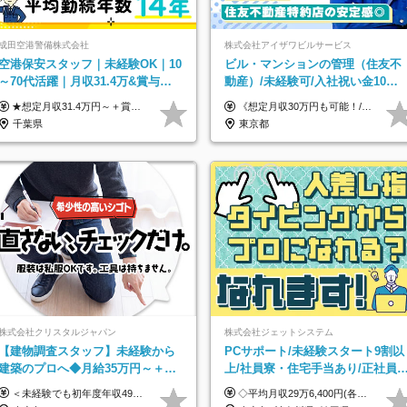
成田空港警備株式会社
株式会社アイザワビルサービス
空港保安スタッフ｜未経験OK｜10
ビル・マンションの管理（住友不
～70代活躍｜月収31.4万&賞与年2
動産）/未経験可/入社祝い金10万
回｜家族・住宅手当｜光熱費0円の
円/月収30万円可/40～50代活
★想定月収31.4万円～＋賞与年2回（59万円以上） ★入社お祝い金15万円支給 ★水道+光熱費無料の家賃がリーズナブルな社員寮(単身寮)あり！ 月給24万5000円以上(基本給21万1000円＋業務別手当35,000円)＋賞与年2回（賞与支給額：59万円以上を想定）＋残業代全額 ※みなし残業なし！残業代は全額支給します。 ※資格手当・深夜手当など、様々な手当をご用意しています。 ※入社お祝い金は１か月経過後、3ヶ月経過後、6ヶ月経過後に各5万円ずつ給与に加算して支給いたします。 ※指定の検定資格をお持ちの方には別途手当を支給します。入社後に取得した場合は給与に加算し支給します。 ・施設警備 1級7,000円 2級4,000円 ・交通誘導 1級7,000円 2級4,000円 ・雑踏警備 1級7,000円 2級4,000円 など
《想定月収30万円も可能！/想定年収380万円》 ■月給24万5000円以上＋賞与年2回(2カ月/2025年実績)＋時間外手当＋資格手当＋役職手当＋交通費 ………… ≪昇給、賞与、および各種諸手当について≫ ◇入社お祝い金（10万円 ※3カ月精勤後支給） ◇昇給/年1回 ◇賞与/年2回(2カ月/2025年実績) ◇時間外手当 ◇資格手当 └・ビル設備管理技能士1級（1万円/月） ・ビル設備管理技能士2級（5000円/月） ・建築物環境衛生管理技術者（1万円/月） ・防火管理技能者（3000円/月） ・消防設備士乙4類（3000円/月） 他 ◇役職手当 └・班長/サブリーダー/リーダー（5000円～2万円/月） ◇物件手当（最大2万円 ※物件により異なる） ◇退職金あり ※経験・年齢・能力を考慮した上、当社規定により優遇いたします。 ※3カ月の試用期間あり。その間の給与や福利厚生に差異はありません。 《モデル年収》 ・入社1年/35歳：年収380万円 ・入社3年/38歳：年収400万円
単身寮
躍/S102
千葉県
東京都
株式会社クリスタルジャパン
株式会社ジェットシステム
【建物調査スタッフ】未経験から
PCサポート/未経験スタート9割以
建築のプロへ◆月給35万円～＋賞
上/社員寮・住宅手当あり/正社員
与年2回◆官公庁・UR直取引◆残
ビューOK/20代～30代活躍中/全国
＜未経験でも初年度年収490万円～＞ ◆月給35万円～65万円＋賞与年2回（7月・12月） 【なぜ未経験に35万円を払えるのか】 UR都市機構様・日本郵政様・官公庁との直取引で中間マージンがなく、修繕・緊急対応だけで年4,000～5,000件。仕事が途切れない基盤があるため、調査を担う人材に相応の給与を支払えます。 【昇給について】 年齢や社歴ではなく、成長と貢献に応じて昇給する仕組みです。1回の昇給で年収100万円UPした社員もいます。 ※経験・スキルに応じて加給・優遇いたします ※試用期間3ヶ月（その間の給与・待遇に差異はありません） ※上記月給には、固定残業代（月45時間分／8.8万円～16.5万円）を含みます。超過分は別途全額支給します ※実際の残業は月平均10時間程度です。固定残業代は残業の有無にかかわらず全額支給します 【固定残業代について】 固定残業45時間分（88,000円～165,000円）を含む ※超過分は別途全額支給
◇平均月収29万6,400円(各種手当含む) ◇住宅手当⇒最大家賃の半額支給 ◇賞与年2回支給 ■月給22万5,000円以上＋地域手当＋時間外手当＋住宅手当＋家族手当 ※経験やスキルに応じて給与を決定します ※試用期間2ヶ月あり（期間内は時給1,060円以上となります） └地域により上がる可能性があり／例：東京都時給1,370円 └その他待遇に差異なし ＜モデル月収例＞ 1年目：296,400円 3年目：320,000円 【固定残業代について】 なし（残業代は、実際の労働時間に応じて別途全額支給）
業月10h
募集