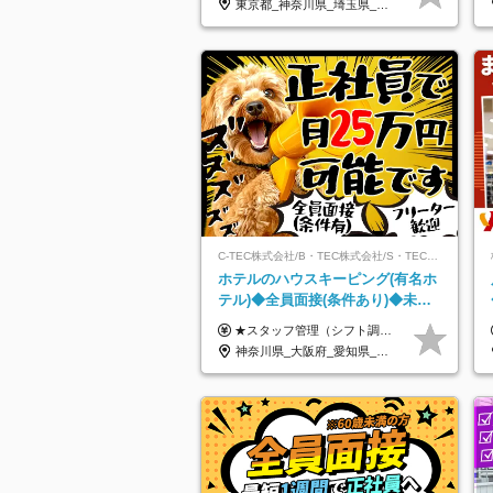
東京都_神奈川県_埼玉県_千葉県_茨城県_栃木県_山梨県
C-TEC株式会社/B・TEC株式会社/S・TEC株式会社【合同募集】
ホテルのハウスキーピング(有名ホ
テル)◆全員面接(条件あり)◆未経
験OK◆リゾート地も選べる◆月25
★スタッフ管理（シフト調整など）の経験があれば【月給28万円以上】 ★賞与支給実績：基本給の2ヶ月分～3ヶ月分 ＝＝ライフスタイルに合わせて働き方を選べます＝＝ ■正社員 ＜未経験者＞月給25万円(寮なしの場合)～35万円＋賞与年2回 ＜経験者＞月給28万円～35万円＋賞与年2回 ※寮をご利用の場合は月給22万円～ ※経験やスキルに応じて決定します ※残業代全額支給 ※試用期間（3ヶ月間）中の雇用形態や待遇に差異はありません ※正社員の場合、転勤の可能性あり ■契約社員 月給22万円～＋残業代全額支給 ※契約社員の場合、賞与の支給および転勤の可能性はありません ※勤務時間や勤務日数の希望があればご相談に応じます ※試用期間なし ※契約の更新 有(勤務状況により判断する) 更新上限 有(通算契約期間の上限 1年/更新回数の上限 なし)
万円
神奈川県_大阪府_愛知県_北海道_兵庫県_京都府_広島県_福岡県_大分県_宮崎県_鹿児島県_沖縄県