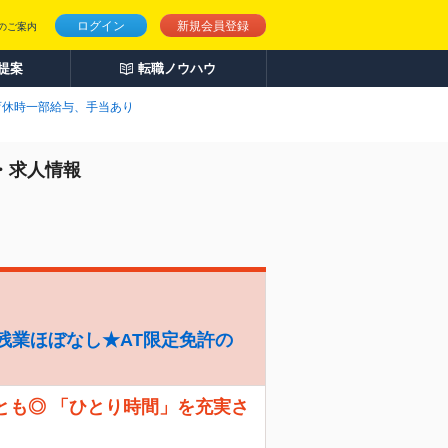
ログイン
新規会員登録
のご案内
人提案
転職ノウハウ
育休時一部給与、手当あり
・求人情報
残業ほぼなし★AT限定免許の
とも◎ 「ひとり時間」を充実さ