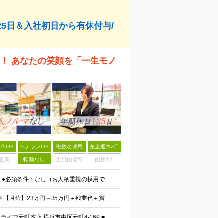
25日＆入社初日から有休付与/
！ あなたの笑顔を「一生モノ
卒OK
ベテランOK
複数名採用
完全週休2日
企業
転勤なし
土日面接可
面接1回
【学歴・経験不問！正社員デビュー・第二新卒大歓迎】 ●必須条件：なし（お人柄重視の採用です！） ＼★こんな方にぴったり★／ ◎人と話すこと、接客が好きな方 ◎新しい知識（ブランド知識など）を学ぶこと
★みなし残業代なし！ ★残業代は全額支給いたします◎ 【月給】23万円～35万円＋残業代＋賞与年2回 ※経験・年齢・能力などを考慮の上、決定します。 ※残業代は1分単位で全額支給します。 ※試用期間
＼転居を伴う転勤基本なし！／ 【神奈川県】 ■ロデオドライブ元町本店 横浜市中区元町4-169 ■ロデオドライブ横浜関内店 横浜市中区羽衣町1-2-8 銀泉関内ビル1-3F ■ロデオドライブ T