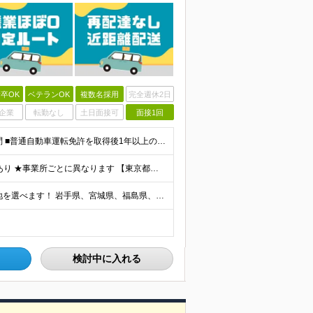
卒OK
ベテランOK
複数名採用
完全週休2日
企業
転勤なし
土日面接可
面接1回
＼職歴不問！人柄重視の採用！未経験OK◎／ ■学歴不問 ■普通自動車運転免許を取得後1年以上の方（AT限定可） ※一部勤務地で「2017年3月12日以降の取得者は要準中型免許」 ■44歳以下(※例外
★賞与年2回支給 ★結婚/出産/入学祝金、お見舞金支給あり ★事業所ごとに異なります 【東京都】 月給284,000円～298,540円 【神奈川県/千葉県】 月給284,000円 【埼玉県】 月給2
★全国の拠点で募集中！ ★自宅近くなど、希望の勤務地を選べます！ 岩手県、宮城県、福島県、新潟県、栃木県、茨城県、埼玉県、千葉県、東京都、神奈川県、山梨県、長野県、静岡県、滋賀県、兵庫県、岡山県、広
検討中に入れる