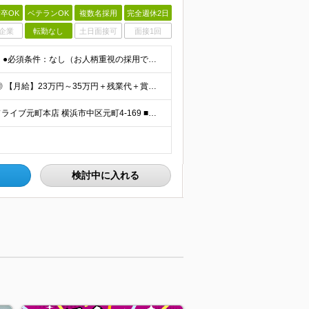
卒OK
ベテランOK
複数名採用
完全週休2日
企業
転勤なし
土日面接可
面接1回
【学歴・経験不問！正社員デビュー・第二新卒大歓迎】 ●必須条件：なし（お人柄重視の採用です！） ＼★こんな方にぴったり★／ ◎人と話すことが好きで、相手に合わせたコミュニケーションが取れる方 ◎チー
★みなし残業代なし！ ★残業代は全額支給いたします◎ 【月給】23万円～35万円＋残業代＋賞与年2回 ※経験・年齢・能力などを考慮の上、決定します。 ※残業代は1分単位で全額支給します。 ※試用期間
＼転居を伴う転勤基本なし！／ 【神奈川県】 ■ロデオドライブ元町本店 横浜市中区元町4-169 ■ロデオドライブ横浜関内店 横浜市中区羽衣町1-2-8 銀泉関内ビル1-3F ■ロデオドライブ T
検討中に入れる