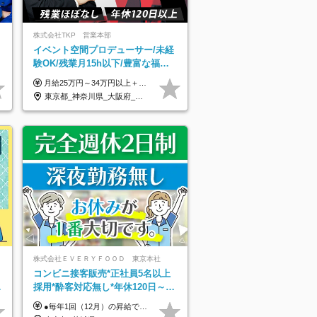
株式会社TKP 営業本部
イベント空間プロデューサー/未経
験OK/残業月15h以下/豊富な福利
厚生/全国募集/平均有給取得日数
月給25万円～34万円以上＋各種手当＋残業代＋賞与年2回（昨年度2～4ヶ月分） 初年度想定年収：350万円～ ＜クラス・経験別の月給目安＞ ■メンバークラス：月給25万円以上 ■店長やSVなどのマネジメント経験者：月給30万円～スタート可 ■リーダークラス：月給34万円以上 ※月給は配属エリア・経験・能力を考慮して決定します（前職の経験・収入をお聞かせください）。 ※上記にはみなし残業手当20～30時間分（メンバー：3万1134円以上、経験5年以上：5万2448円以上、リーダー：5万9441円以上）を含みます。 ※超過分は別途支給いたします。
14.9日
東京都_神奈川県_大阪府_愛知県_北海道_宮城県_静岡県_京都府_広島県_福岡県
株式会社ＥＶＥＲＹＦＯＯＤ 東京本社
コンビニ接客販売*正社員5名以上
デ
採用*酔客対応無し*年休120日～*
創業59年の安定基盤*コンビニ経験
●毎年1回（12月）の昇給で給与にしっかり反映！ ●賞与年2回あり（6月・12月） 月給26万円＋賞与年2回＋交通費全額支給 役職の有無にかかわらず、日々の頑張りは正当に評価します！ リーダー・店長昇格後は等級に合わせて給与UP＋役職手当があるので、 納得感を持って働くことができます◎ ※経験・スキルを考慮の上、決定します ※上記金額には固定残業代（21時間分・3万7300円以上）を含みます。超過分は別途全額支給します ※試用期間3ヶ月間あり（期間中の給与・待遇に差異はありません）
者優遇