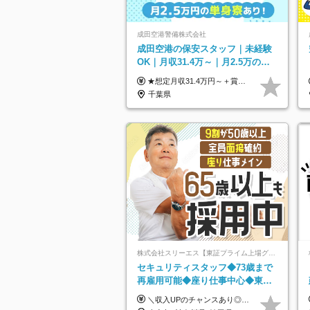
成田空港警備株式会社
成田空港の保安スタッフ｜未経験
OK｜月収31.4万～｜月2.5万の単
身寮｜住宅手当&家族手当｜入社
★想定月収31.4万円～＋賞与年2回（59万円以上） ★入社お祝い金15万円支給 ★水道+光熱費無料の家賃がリーズナブルな社員寮(単身寮)あり！ ★住宅手当&家族手当あり 月給24万5000円以上(基本給21万1000円＋業務別手当35,000円)＋賞与年2回（賞与支給額：59万円以上を想定）＋残業代全額 ※みなし残業なし！残業代は全額支給します。 ※資格手当・深夜手当など、様々な手当をご用意しています。 ※入社お祝い金は１か月経過後、3ヶ月経過後、6ヶ月経過後に各5万円ずつ給与に加算して支給いたします。 ※指定の検定資格をお持ちの方には別途手当を支給します。入社後に取得した場合は給与に加算し支給します。 ・施設警備 1級7,000円 2級4,000円 ・交通誘導 1級7,000円 2級4,000円 ・雑踏警備 1級7,000円 2級4,000円 など
祝い金15万
千葉県
株式会社スリーエス【東証プライム上場グループ】
セキュリティスタッフ◆73歳まで
再雇用可能◆座り仕事中心◆東証
プライム上場G◆応募者全員面接
＼収入UPのチャンスあり◎昇給も可能です！／ ◆正社員 月給(地域による）＋グレード手当、深夜手当、残業代（全額支給）等の各種手当＋賞与年2回 ＜東京都／神奈川県（横浜市）＞ 月給21万4000円～27万円 ＜埼玉県／千葉県＞ 月給19万90000円～25万1000円 ＜栃木県／茨城県／山梨県＞ 月給18万4000円～23万6000円 【試用期間】 正社員：3ヵ月 アルバイト：なし ※試用期間と本採用後の給与・待遇に差異はありません ※グレード手当、深夜手当の詳細額は面接にてご案内させていただきます ※正社員は60歳定年のため、60代の方は嘱託社員での採用です。給与条件は嘱託給与となり、退職金と賞与がありません ＼正社員は「グレード認定制」という評価あり！制度勤続年数等に応じて入社時から手当を支給／ ◆グレードI：＋2000円（入社時～） ◆グレードII：＋5000円（在籍1年以上＆当社基準に当てはまる方） ◆グレードIII：＋1万円（社内試験の合格者） ◆アルバイト・パート 東京都:時給1226円 神奈川県:時給1225円 千葉県：時給1140円 埼玉県:時給1141円 栃木県:1068円 茨城県:1074円 山梨県:1052円
◆賞与年2回