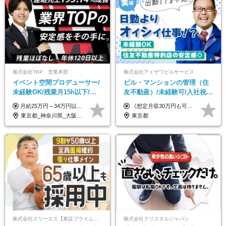
株式会社TKP 営業本部
株式会社アイザワビルサービス
イベント空間プロデューサー/
ビル・マンションの管理（住
未経験OK/残業月15h以下/豊
友不動産）/未経験可/入社祝い
富な福利厚生/全国募集/平均有
金10万円/月収30万円可/40～
月給25万円～34万円以上＋各種手当＋残業代＋賞与年2回（昨年度2～4ヶ月分） 初年度想定年収：350万円～ ＜クラス・経験別の月給目安＞ ■メンバークラス：月給25万円以上 ■店長やSVなどのマネジメント経験者：月給30万円～スタート可 ■リーダークラス：月給34万円以上 ※月給は配属エリア・経験・能力を考慮して決定します（前職の経験・収入をお聞かせください）。 ※上記にはみなし残業手当20～30時間分（メンバー：3万1134円以上、経験5年以上：5万2448円以上、リーダー：5万9441円以上）を含みます。 ※超過分は別途支給いたします。
《想定月収30万円も可能！/想定年収380万円》 ■月給24万5000円以上＋賞与年2回(2カ月/2025年実績)＋時間外手当＋資格手当＋役職手当＋交通費 ………… ≪昇給、賞与、および各種諸手当について≫ ◇入社お祝い金（10万円 ※3カ月精勤後支給） ◇昇給/年1回 ◇賞与/年2回(2カ月/2025年実績) ◇時間外手当 ◇資格手当 └・ビル設備管理技能士1級（1万円/月） ・ビル設備管理技能士2級（5000円/月） ・建築物環境衛生管理技術者（1万円/月） ・防火管理技能者（3000円/月） ・消防設備士乙4類（3000円/月） 他 ◇役職手当 └・班長/サブリーダー/リーダー（5000円～2万円/月） ◇物件手当（最大2万円 ※物件により異なる） ◇退職金あり ※経験・年齢・能力を考慮した上、当社規定により優遇いたします。 ※3カ月の試用期間あり。その間の給与や福利厚生に差異はありません。 《モデル年収》 ・入社1年/35歳：年収380万円 ・入社3年/38歳：年収400万円
給取得日数14.9日
50代活躍/S102
東京都_神奈川県_大阪府_愛知県_北海道_宮城県_静岡県_京都府_広島県_福岡県
東京都
株式会社スリーエス【東証プライム上場グループ】
株式会社クリスタルジャパン