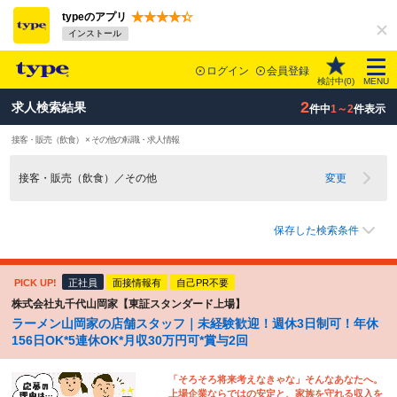
typeのアプリ
インストール
ログイン
会員登録
検討中(
0
)
MENU
2
求人検索結果
件中
1～2
件表示
接客・販売（飲食） × その他の転職・求人情報
接客・販売（飲食）／その他
変更
保存した検索条件
PICK UP!
正社員
面接情報有
自己PR不要
株式会社丸千代山岡家【東証スタンダード上場】
ラーメン山岡家の店舗スタッフ｜未経験歓迎！週休3日制可！年休
156日OK*5連休OK*月収30万円可*賞与2回
「そろそろ将来考えなきゃな」そんなあなたへ。
上場企業ならではの安定と、家族を守れる収入を