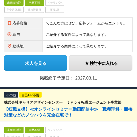
未経験歓迎
学歴不問
ベテランOK
完全週休2日
賞与複数月
面接1回
応募資格
＼こんな方はぜひ、応募フォームからエントリーください／ ・面接対策、type転職エージェントサービスに ご興味をお持ちいただける方 ・転職活動の情報収集をされている方 ・転職活動のお悩みをお持ちの
給与
ご紹介する案件によって異なります。
勤務地
ご紹介する案件によって異なります。
求人を見る
検討中に入れる
掲載終了予定日：
2027.03.11
その他
自己PR不要
株式会社キャリアデザインセンター ｔｙｐｅ転職エージェント事業部
【転職支援】≪オンラインセミナー動画配信中≫ 職種理解・面接
対策などのノウハウを完全在宅で！
未経験歓迎
学歴不問
ベテランOK