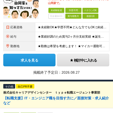
山岡家で。
未経験歓迎
学歴不問
ベテランOK
完全週休2日
賞与複数月
面接1回
応募資格
★未経験OK★学歴不問★どんな方でもOK □未経験・第二新卒・フリーター □ブランクがある方 □転職回数が気になる方 □飲食業界にチャレンジしたい方 「やってみたい」という気持ちがあれば、皆さん大
給与
★業績好調のため賞与2ヶ月分支給実績 ★誕生日手当など手当充実 ★年2回昇給チャンス有＆入社1年で店長昇格可 ★残業代全額支給（1分単位で支給） 【週休3日制の場合】 月給25万8,960円以上（固
勤務地
★勤務は希望を考慮します！ ★マイカー通勤可（駐車場完備） ★全国の各店舗で募集中！続々出店予定！ ～国内300店舗、47都道府県への展開を目標に出店中！～ ▼積極採用地域▼ ・中部（富山、石川、
求人を見る
検討中に入れる
掲載終了予定日：
2026.08.27
その他
自己PR不要
株式会社キャリアデザインセンター ｔｙｐｅ転職エージェント事業部
【転職支援】IT・エンジニア職を目指す方に／面接対策・求人紹介
など