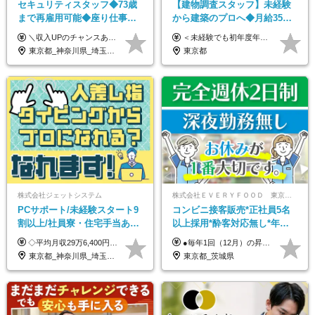
セキュリティスタッフ◆73歳
【建物調査スタッフ】未経験
まで再雇用可能◆座り仕事中
から建築のプロへ◆月給35万
心◆東証プライム上場G◆応
円～＋賞与年2回◆官公庁・
＼収入UPのチャンスあり◎昇給も可能です！／ ◆正社員 月給(地域による）＋グレード手当、深夜手当、残業代（全額支給）等の各種手当＋賞与年2回 ＜東京都／神奈川県（横浜市）＞ 月給21万4000円～27万円 ＜埼玉県／千葉県＞ 月給19万90000円～25万1000円 ＜栃木県／茨城県／山梨県＞ 月給18万4000円～23万6000円 【試用期間】 正社員：3ヵ月 アルバイト：なし ※試用期間と本採用後の給与・待遇に差異はありません ※グレード手当、深夜手当の詳細額は面接にてご案内させていただきます ※正社員は60歳定年のため、60代の方は嘱託社員での採用です。給与条件は嘱託給与となり、退職金と賞与がありません ＼正社員は「グレード認定制」という評価あり！制度勤続年数等に応じて入社時から手当を支給／ ◆グレードI：＋2000円（入社時～） ◆グレードII：＋5000円（在籍1年以上＆当社基準に当てはまる方） ◆グレードIII：＋1万円（社内試験の合格者） ◆アルバイト・パート 東京都:時給1226円 神奈川県:時給1225円 千葉県：時給1140円 埼玉県:時給1141円 栃木県:1068円 茨城県:1074円 山梨県:1052円
＜未経験でも初年度年収490万円～＞ ◆月給35万円～65万円＋賞与年2回（7月・12月） 【なぜ未経験に35万円を払えるのか】 UR都市機構様・日本郵政様・官公庁との直取引で中間マージンがなく、修繕・緊急対応だけで年4,000～5,000件。仕事が途切れない基盤があるため、調査を担う人材に相応の給与を支払えます。 【昇給について】 年齢や社歴ではなく、成長と貢献に応じて昇給する仕組みです。1回の昇給で年収100万円UPした社員もいます。 ※経験・スキルに応じて加給・優遇いたします ※試用期間3ヶ月（その間の給与・待遇に差異はありません） ※上記月給には、固定残業代（月45時間分／8.8万円～16.5万円）を含みます。超過分は別途全額支給します ※実際の残業は月平均10時間程度です。固定残業代は残業の有無にかかわらず全額支給します 【固定残業代について】 固定残業45時間分（88,000円～165,000円）を含む ※超過分は別途全額支給
募者全員面接◆賞与年2回
UR直取引◆残業月10h
東京都_神奈川県_埼玉県_千葉県_茨城県_栃木県_山梨県
東京都
株式会社ジェットシステム
株式会社ＥＶＥＲＹＦＯＯＤ 東京本社
PCサポート/未経験スタート9
コンビニ接客販売*正社員5名
割以上/社員寮・住宅手当あり/
以上採用*酔客対応無し*年休
正社員デビューOK/20代～30
120日～*創業59年の安定基盤*
◇平均月収29万6,400円(各種手当含む) ◇住宅手当⇒最大家賃の半額支給 ◇賞与年2回支給 ■月給22万5,000円以上＋地域手当＋時間外手当＋住宅手当＋家族手当 ※経験やスキルに応じて給与を決定します ※試用期間2ヶ月あり（期間内は時給1,060円以上となります） └地域により上がる可能性があり／例：東京都時給1,370円 └その他待遇に差異なし ＜モデル月収例＞ 1年目：296,400円 3年目：320,000円 【固定残業代について】 なし（残業代は、実際の労働時間に応じて別途全額支給）
●毎年1回（12月）の昇給で給与にしっかり反映！ ●賞与年2回あり（6月・12月） 月給26万円＋賞与年2回＋交通費全額支給 役職の有無にかかわらず、日々の頑張りは正当に評価します！ リーダー・店長昇格後は等級に合わせて給与UP＋役職手当があるので、 納得感を持って働くことができます◎ ※経験・スキルを考慮の上、決定します ※上記金額には固定残業代（21時間分・3万7300円以上）を含みます。超過分は別途全額支給します ※試用期間3ヶ月間あり（期間中の給与・待遇に差異はありません）
代活躍中/全国募集
コンビニ経験者優遇
東京都_神奈川県_埼玉県_千葉県_大阪府_愛知県_北海道_青森県_岩手県_宮城県_秋田県_山形県_福島県_茨城県_群馬県_新潟県_山梨県_長野県_富山県_石川県_静岡県_岐阜県_三重県_兵庫県_京都府_滋賀県_奈良県_和歌山県_広島県_岡山県_鳥取県_島根県_山口県_徳島県_香川県_愛媛県_高知県_福岡県_熊本県_佐賀県_長崎県_大分県_宮崎県_沖縄県
東京都_茨城県