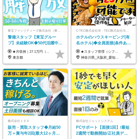
東宝ファシリティーズ株式会社（東宝株式会社100％出資）
C-TEC株式会社/B・TEC株式会社/S・TEC株式会社【合同募集】
警備スタッフ【東宝グルー
ホテルのハウスキーピング(有
プ】未経験OK◆50代活躍中
名ホテル)◆全員面接(条件あ
◆1勤務で2日分休み◆8割が座
り)◆未経験OK◆リゾート地
★月収例｜27.1万円（月給+残業代2.4万円+資格手当0.2万円+家族手当0.85万円） ★賞与年2回＆充実した手当あり！ ■月給23万6,500円～＋賞与年2回＋各種手当 ┗月給には職務手当19,500円、調整手当15,000円、住宅手当18,500円、契約社員手当1,500円を含みます ※試用期間4ヶ月(期間中の給与・待遇の差異はありません) ━━━━━━━━━━ 各種手当も充実！ ━━━━━━━━━━ ★家族手当 ★役付手当 ★資格手当 ★年末年始勤務手当 ★交通費支給（月5万円以内／6ヶ月分の定期代を支給） ★残業・深夜残業手当（全額支給） ━━━━━━━━━━ 給与支給日は毎月25日です ━━━━━━━━━━ 例：1月1日付入社の場合 1月25日に基本給+変動しない手当を支給 2月25日に前月分の残業手当など変動する手当を支給
★スタッフ管理（シフト調整など）の経験があれば【月給28万円以上】 ★賞与支給実績：基本給の2ヶ月分～3ヶ月分 ＝＝ライフスタイルに合わせて働き方を選べます＝＝ ■正社員 ＜未経験者＞月給25万円(寮なしの場合)～35万円＋賞与年2回 ＜経験者＞月給28万円～35万円＋賞与年2回 ※寮をご利用の場合は月給22万円～ ※経験やスキルに応じて決定します ※残業代全額支給 ※試用期間（3ヶ月間）中の雇用形態や待遇に差異はありません ※正社員の場合、転勤の可能性あり ■契約社員 月給22万円～＋残業代全額支給 ※契約社員の場合、賞与の支給および転勤の可能性はありません ※勤務時間や勤務日数の希望があればご相談に応じます ※試用期間なし ※契約の更新 有(勤務状況により判断する) 更新上限 有(通算契約期間の上限 1年/更新回数の上限 なし)
り仕事◆賞与年2回
も選べる◆月25万円
東京都
神奈川県_大阪府_愛知県_北海道_兵庫県_京都府_広島県_福岡県_大分県_宮崎県_鹿児島県_沖縄県
株式会社１６６
株式会社ジェットシステム
販売・買取スタッフ◆月給50
PCサポート【面接1回】/最短
万＋賞与年2回(最大12ヶ月分
2週間で勤務開始/正社員デビ