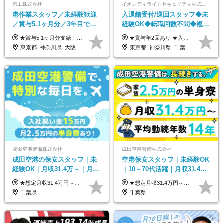
第工株式会社
イオンディライトセキュリティ株式会社（イオングループ）
港作業スタッフ／未経験歓迎
入退館受付/巡回スタッフ◆未
／賞与5.1ヶ月分／3年目で年
経験OK◆転職回数不問◆複数
収730万円も可／食事手当あり
勤務地で募集中◆ブランクあ
★賞与5.1ヶ月分支給！ ★入社3年目・30代で年収730万円の先輩も活躍中！ ★入社1年目・20代で月収29万円の実績あり 月給：22.5万円～30.5万円＋各種手当＋賞与年2回＋残業代全額支給 ※経験・能力などを考慮のうえ決定します ※上記月給には食事手当(5000円／月）を含みます ※残業代は分単位で100％支給いたします ※試用期間3ヶ月。その間の給与・待遇に差異はありません 【月収例】 ◆33.5万円／31歳 入社7か月 ◆38.5万円／32歳 入社1年目 ◆48.4万円／44歳 入社12年目 ※経験・能力などを考慮のうえ決定 ※月収・給与例には休日手当も含みます 【手当詳細】 ◆交通費規定支給（上限3万5000円／月） ◆時間外手当全額支給 ◆休日出勤手当 ◆港湾住宅あり（1R・2万円台～） ◆資格取得支援制度：全額負担 ◆地域手当：関東地区1万円／月
★賞与年2回あり ★入社祝い金3万円支給 ★出産祝い金や育児支援金などの手当も充実！ ≪給与モデル≫ 【東京】基本給27万2780円/月給＋時間外手当（25h） 【愛知】基本給25万4990円/月給＋時間外手当（25h） 【大阪】基本給25万4990円/月給＋時間外手当（25h） 【福岡】基本給23万7200円/月給＋時間外手当（25h） -------------- ▽各地の給与は下記をご確認ください！ ■北海道 月給20万円～ ■東北 月給20万円～ ■北関東 埼玉／月給22万5000円～ 茨城・群馬・新潟／月給20万円～ ■南関東 東京・神奈川／月給23万円～ 千葉／月給22万5000円～ 山梨／月給20万円～ ■中部 愛知／月給21万5000円～ 長野・岐阜・三重／月給20万円～ ■関西 大阪／月給21万5000円～ 京都・兵庫／月給21万円～ 滋賀・奈良／月給20万円～ ■中四国 岡山・山口・四国・広島／月給20万円～ ■九州 福岡・鹿児島・長崎／月給20万円～
／年休120日以上
りOK◆室内業務がメイン
東京都_神奈川県_大阪府_愛知県_兵庫県
東京都_神奈川県_千葉県_北海道_福島県_長野県_岐阜県_三重県_京都府_福岡県
成田空港警備株式会社
成田空港警備株式会社
成田空港の保安スタッフ｜未
空港保安スタッフ｜未経験OK
経験OK｜月収31.4万～｜月
｜10～70代活躍｜月収31.4万
2.5万の単身寮｜住宅手当&家
&賞与年2回｜家族・住宅手当
★想定月収31.4万円～＋賞与年2回（59万円以上） ★入社お祝い金15万円支給 ★水道+光熱費無料の家賃がリーズナブルな社員寮(単身寮)あり！ ★住宅手当&家族手当あり 月給24万5000円以上(基本給21万1000円＋業務別手当35,000円)＋賞与年2回（賞与支給額：59万円以上を想定）＋残業代全額 ※みなし残業なし！残業代は全額支給します。 ※資格手当・深夜手当など、様々な手当をご用意しています。 ※入社お祝い金は１か月経過後、3ヶ月経過後、6ヶ月経過後に各5万円ずつ給与に加算して支給いたします。 ※指定の検定資格をお持ちの方には別途手当を支給します。入社後に取得した場合は給与に加算し支給します。 ・施設警備 1級7,000円 2級4,000円 ・交通誘導 1級7,000円 2級4,000円 ・雑踏警備 1級7,000円 2級4,000円 など
★想定月収31.4万円～＋賞与年2回（59万円以上） ★入社お祝い金15万円支給 ★水道+光熱費無料の家賃がリーズナブルな社員寮(単身寮)あり！ 月給24万5000円以上(基本給21万1000円＋業務別手当35,000円)＋賞与年2回（賞与支給額：59万円以上を想定）＋残業代全額 ※みなし残業なし！残業代は全額支給します。 ※資格手当・深夜手当など、様々な手当をご用意しています。 ※入社お祝い金は１か月経過後、3ヶ月経過後、6ヶ月経過後に各5万円ずつ給与に加算して支給いたします。 ※指定の検定資格をお持ちの方には別途手当を支給します。入社後に取得した場合は給与に加算し支給します。 ・施設警備 1級7,000円 2級4,000円 ・交通誘導 1級7,000円 2級4,000円 ・雑踏警備 1級7,000円 2級4,000円 など
族手当｜入社祝い金15万
｜光熱費0円の単身寮
千葉県
千葉県