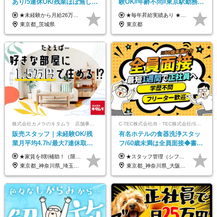
あり/5連休OK/残業ほぼ無し/
験OK#年齢不問#東京駅勤務
賞与年2回/トイレ掃除・夜勤
#59歳まで正社員登用可＆登用
★未経験から月給26万円スタート！ ★毎年1回（12月）の昇給＋賞与（年2回）で給与にしっかり反映！ 月給26万円＋賞与年2回＋交通費全額支給 ※リーダー・店長昇格後は基本給2万円UP＋役職手当支給 ※経験・スキルを考慮の上、決定します ※上記金額には固定残業代（21時間分・3万7300円以上）を含みます。超過分は別途全額支給します ※試用期間3ヶ月間あり（期間中の給与・待遇に差異はありません）
★毎年昇給実績あり ★入社3年で430万円も可(正社員登用された場合) ■入社時月収例：25万2840円(1万2040円×21日)＋賞与支給実績有（年2回・2025年度） 日給1万2040円 ※別途「超過勤務手当、祝繁手当、特殊手当」の支給有 ※試用期間中（2ヶ月）の待遇・雇用形態に差異はございません
無し/面接1回
実績多数！
東京都_茨城県
東京都
株式会社カメラのキタムラ 店舗事業部【カメラのキタムラ】
C-TEC株式会社/B・TEC株式会社/S・TEC株式会社【合同募集】
販売スタッフ｜未経験OK/残
有名ホテルの食器洗浄スタッ
業月平均4.7h/最大7連休取得
フ/60歳未満は全員面接◆書類
可/全国募集/家賃8割を会社が
選考なし◆ブランクOK◆月25
★家賃を8割補助！（限度額は地域により異なる） ※転勤による引っ越しが発生する場合 ＝＝＝＝＝＝＝＝＝＝＝＝＝＝＝＝＝＝＝＝＝＝＝ 例えば、家賃7.5万円なら6万円は会社で負担。 あなたが支払うのは、たったの1.5万円です！ 年間では自己負担額が約72万ほどお得になります！ ＝＝＝＝＝＝＝＝＝＝＝＝＝＝＝＝＝＝＝＝＝＝＝ 月給22万8,700円～26万3,100円＋賞与年2回（初回の支給は当社規定による）＋残業手当 ＜実際の給与例＞ *24歳:月給23万4,700円＋賞与年2回（初回の支給は当社規定による）＋残業手当＋諸手当 ※上記はあくまで参考月給です。ご経歴・年齢を考慮し、当社規定により決定します ※評価により昇給あり ※残業代は別途支給あり ※試用期間2ヶ月あり（期間中の給与・待遇に差異はありません） 【実在する社員の年収モデル】 年収530万円（30歳） 年収820万円（40歳） 【入社時の想定年収】 330万円～900万円
★スタッフ管理（シフト調整など）の経験があれば【月給28万円以上】 ★賞与支給実績：基本給の2ヶ月分～3ヶ月分 ＝＝ライフスタイルに合わせて働き方を選べます＝＝ ■正社員 ＜未経験者＞月給25万円～35万円＋賞与年2回 ＜経験者＞月給28万円～35万円＋賞与年2回 ※経験やスキルに応じて決定します ※残業代全額支給 ※試用期間（3ヶ月間）中の雇用形態や待遇に差異はありません ※正社員の場合、転勤の可能性あり ■契約社員 月給22万円～＋残業代全額支給 ※契約社員の場合、賞与の支給および転勤の可能性はありません ※勤務時間や勤務日数の希望があればご相談に応じます ※試用期間なし ※契約の更新 有(勤務状況により判断する) 更新上限 有(通算契約期間の上限 1年/更新回数の上限 なし)
負担/賞与年2回
万～ ◆40～50代活躍
東京都_神奈川県_埼玉県_千葉県_大阪府_愛知県_北海道_青森県_宮城県_秋田県_山形県_茨城県_群馬県_新潟県_長野県_富山県_静岡県_三重県_兵庫県_京都府_広島県_岡山県_鳥取県_山口県_徳島県_香川県_愛媛県_福岡県_熊本県_佐賀県_長崎県_大分県_宮崎県_鹿児島県
東京都_神奈川県_大阪府_愛知県_北海道_京都府_福岡県_沖縄県