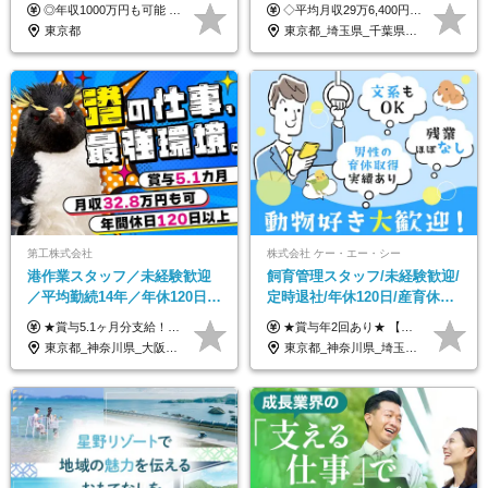
支給)◆前職給与保証◆年収
ュー歓迎/未経験9割以上/社員
◎年収1000万円も可能 ◎複雑な条件やノルマは一切なし！ 頑張った分だけシンプルに還元される給与体系です。 経験者の方には「前職給与保証」をお約束します！ ■月給50万円～80万円（役職手当を含む） ★平均月収：60～70万円程度 ★「〇件以上で支給」といった複雑な条件やノルマの縛りは一切ありません。 お客様に寄り添い、利益が出た分はしっかりとあなたの給与へ還元します！ ※経験・能力を考慮のうえ決定します。 ※試用期間3ヶ月あり。その間の待遇・給与に差異はありません。 ※上記の金額は固定残業代（20時間/5万円～）含んだ金額です。 超過分は別途記載します。
◇平均月収29万6,400円(各種手当含む) ◇住宅手当⇒最大家賃の半額支給 ◇賞与年2回支給 ■月給22万5,000円以上＋地域手当＋時間外手当＋住宅手当＋家族手当 ※経験やスキルに応じて給与を決定します ※試用期間2ヶ月あり（期間内は時給1,060円以上となります） └地域により上がる可能性があり／例：東京都時給1,370円 └その他待遇に差異なし ＜モデル月収例＞ 1年目：296,400円 3年目：320,000円 【固定残業代について】 なし（残業代は、実際の労働時間に応じて別途全額支給）
1000万可◆オープニング
寮・住宅手当あり
東京都
東京都_埼玉県_千葉県_愛知県_北海道_群馬県_長野県_富山県_石川県_静岡県_香川県_高知県_熊本県_長崎県_沖縄県
第工株式会社
株式会社 ケー・エー・シー
港作業スタッフ／未経験歓迎
飼育管理スタッフ/未経験歓迎/
／平均勤続14年／年休120日以
定時退社/年休120日/産育休実
上／食事手当・家族手当あり
績あり/連休取得OK/賞与年2
★賞与5.1ヶ月分支給！ ★入社3年目・30代で年収730万円の先輩も活躍中！ ★入社1年目・20代で月収29万円の実績あり 月給：22.5万円～30.5万円＋各種手当＋賞与年2回＋残業代全額支給 ※経験・能力などを考慮のうえ決定します ※上記月給には食事手当(5000円／月）を含みます ※残業代は分単位で100％支給いたします ※試用期間3ヶ月。その間の給与・待遇に差異はありません 【月収例】 ◆33.5万円／31歳 入社7か月 ◆38.5万円／32歳 入社1年目 ◆48.4万円／44歳 入社12年目 ※経験・能力などを考慮のうえ決定 ※月収・給与例には休日手当も含みます 【手当詳細】 ◆交通費規定支給（上限3万5000円／月） ◆時間外手当全額支給 ◆休日出勤手当 ◆港湾住宅あり（1R・2万円台～） ◆資格取得支援制度：全額負担 ◆地域手当：関東地区1万円／月
★賞与年2回あり★ 【未経験の方】月給20万7,750円～＋賞与年2回＋残業代全額支給＋交通費支給 【生物系大卒の方】月給21万3,750円～＋賞与年2回＋残業代全額支給＋交通費支給 ★手当が充実★ ・資格手当（実験動物技術者2級：月3,000円、1級：月7,000円） ・家族手当 ・住宅費用補助（転居を伴う転勤の場合：最大5年間支給） ・残業代全額支給 ※入社5年目程度で賞与4.6ヶ月分の支給実績あり ※月給の金額は、能力やスキルを考慮して決定します ※試用期間6ヶ月あり（雇用形態・給与・待遇に差異なし）
／賞与5.1ヶ月分
回/急募求人
東京都_神奈川県_大阪府_愛知県_兵庫県
東京都_神奈川県_埼玉県_大阪府_愛知県_茨城県_三重県_京都府_佐賀県