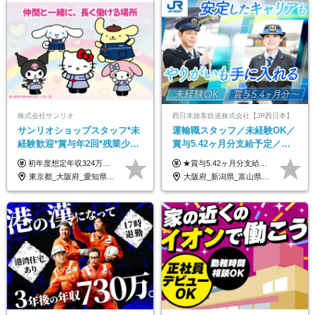
株式会社サンリオ
西日本旅客鉄道株式会社【JR西日本】
サンリオショップスタッフ*未
運輸職スタッフ／未経験OK／
経験歓迎*賞与年2回*残業少な
賞与5.42ヶ月分支給予定／残
め*産育休取得実績豊富*可愛
業月11h程／年休119日+有給
初年度想定年収324万円～690万円！ ◆全国一律 月給230,000円～＋賞与＋通勤手当＋役職手当＋時間外手当 《手当充実！》 ＊昇給/年1回 ＊賞与/年2回（7月/12月） ＊通勤手当：交通費支給（規定あり） ＊時間外手当 ＊販売職手当 ＊役職手当 《キャリアパス》 ▼店長（32歳）／年収400万円 ▼トレーナー（37歳）／年収500万円 ▼SV（40歳）／年収570万円 ※SVとして活躍された場合、574万円以上に昇給も目指せます。 日頃のお店での頑張りをしっかり評価する体制を整えており、 ご自身の努力次第で昇給する制度を用意しています！ 《ゆくゆくは・・・》 ■店舗スタッフをとりまとめ、お店づくりを主体で行う店長へ ■複数店舗を統括するトレーナーへとキャリアアップ ■様々な規模の店舗を経験しSVとして活躍した後は、本社の教育担当や店舗支援を担う本部スタッフとして活躍いただけます。 ※経験・能力を考慮の上、当社規定により優遇いたします。 ※入社日から6カ月間の試用期間あり。その間の待遇に差異はありません。
★賞与5.42ヶ月分支給予定あり！ （大卒以上）月給24万1,692円～39万5,780円＋各種手当＋賞与2回 （高卒以上）月給22万2,662円～39万5,780円＋各種手当＋賞与2回 ※上記は2025年度新卒支払額（京阪神地区）となります ※勤務地・学歴で異なり、ご経験・能力等をふまえた金額を加算します ※残業代は別途全額支給します ※当社規程に基づき決定します ※試用期間あり（3ヶ月／待遇に変更はありません） ※基本給以外の諸手当として扶養・職務・時間外・通勤手当等を支給します ※京阪神地区以外の勤務地の場合 月給（大卒）23万0,706円～／月給（高卒）21万2,541円～となります
い制服*社割有
平均18.7日
東京都_大阪府_愛知県_北海道_栃木県_静岡県_兵庫県_京都府_福岡県
大阪府_新潟県_富山県_石川県_福井県_三重県_兵庫県_京都府_滋賀県_奈良県_和歌山県_広島県_岡山県_鳥取県_島根県_山口県_福岡県