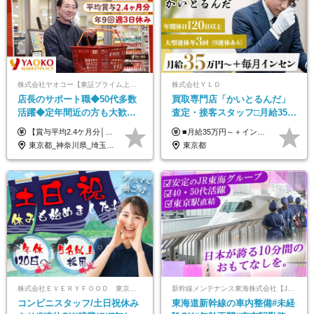
株式会社ヤオコー【東証プライム上場グループ】
株式会社ＹＬＤ
店長のサポート職◆50代多数
買取専⾨店「かいとるんだ」
活躍◆定年間近の方も大歓
査定・接客スタッフ□⽉給35万
迎！◆出勤はお昼から◆平均
円以上＋毎⽉インセン□年休
【賞与平均2.4ケ月分│決算賞与も20年以上連続で支給中！】 ＜月収例＞ 月収29万円（地域限定正社員／残業代・各種手当含む） 月収26万円（契約社員／残業代・各種手当含む） ◆月給：月給258,400円～361,500円＋残業代＋各種手当 ※給与は前職での経験、スキルを考慮し、決定します ※残業代は全額支給します ※契約社員としてご入社いただく方は、賞与額に差異あり。詳細は面接でお話しします ※試用期間3ヶ月あり。条件に変更はありません ※契約社員の場合：契約期間12カ月（更新あり） ※60歳未満でご入社いただいた方も、60歳になったタイミングで雇用形態は契約社員に切り替えとなります。
■月給35万円～＋インセンティブ＋各種手当 ※固定残業代（月45時間分87,600円～）を含む。超過した場合は別途残業代を支給いたします ※経験・年齢などを考慮の上、決定します ※試用期間3ヶ月あり（待遇に変動なし）
賞与2.4ヶ月分◆残業少なめ
120日以上□土日休み
東京都_神奈川県_埼玉県_千葉県_茨城県_栃木県_群馬県
東京都
株式会社ＥＶＥＲＹＦＯＯＤ 東京本社
新幹線メンテナンス東海株式会社【JR東海グループ】
コンビニスタッフ/土日祝休み
東海道新幹線の車内整備#未経