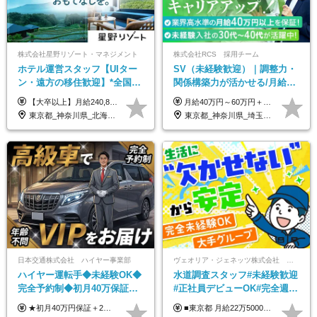
株式会社星野リゾート・マネジメント
株式会社RCS 採用チーム
ホテル運営スタッフ【UIター
SV（未経験歓迎）｜調整力・
ン・遠方の移住歓迎】*全国募
関係構築力が活かせる/月給40
集*週休3日/年休161日可*未経
万円以上/30～40代活躍中/6か
【大卒以上】月給240,800円以上+賞与2回+各種手当 【短大・専門学校卒】月給204,400円以上+賞与2回+各種手当 【上記以外】月給187,000円以上+賞与2回+各種手当 ※経験、資格、能力等を考慮の上、決定いたします ※残業代全額支給 ※試用期間3ヶ月（条件変更なし）
月給40万円～60万円＋各種手当＋業績賞与 ◎経験や能力等を考慮し、優遇いたします！ ◎成果により業績賞与を年2回支給します！ 上記月給には、固定残業代として 「60,800円～95,000円（28時間分）」を含む。 超過分は別途全額支給します。
験OK*新規開業あり
月間の研修充実
東京都_神奈川県_北海道_青森県_山形県_福島県_栃木県_群馬県_山梨県_長野県_石川県_静岡県_岐阜県_京都府_広島県_島根県_山口県_高知県_長崎県_大分県_鹿児島県_沖縄県
東京都_神奈川県_埼玉県_千葉県_大阪府_愛知県_北海道_青森県_岩手県_宮城県_秋田県_山形県_福島県_茨城県_栃木県_群馬県_新潟県_山梨県_長野県_富山県_石川県_福井県_静岡県_岐阜県_三重県_兵庫県_京都府_滋賀県_奈良県_和歌山県_広島県_岡山県_鳥取県_島根県_山口県_徳島県_香川県_愛媛県_高知県_福岡県_熊本県_佐賀県_長崎県_大分県_宮崎県_鹿児島県_沖縄県
日本交通株式会社 ハイヤー事業部
ヴェオリア・ジェネッツ株式会社 関東支店 東京業務課
ハイヤー運転手◆未経験OK◆
水道調査スタッフ#未経験歓迎
完全予約制◆初月40万保証◆
#正社員デビューOK#完全週休
平均年収600万◆約4ヶ月研修
2日制#年休125日#資格取得支
★初月40万円保証＋2～6ヶ月目35万円保証 ★平均年収600万円 月給236,000円（一律手当含む）＋運転手当（運転した時間に応じて支給）＋残業代＋賞与年2回 ※基礎研修期間（10日間）は日給1万円を支給します ※試用期間中（3ヶ月）の給与・待遇に差異はありません ※残業代は全額支給します
■東京都 月給22万5000円（東京地域手当3万円含）～25万円＋残業代全額支給＋各種手当 ■神奈川県 月給19万5000円～24万円＋残業代全額支給＋各種手当 ※年齢・経験を考慮し決定 ※試用期間3ヶ月（期間中の給与・待遇に差異はありません） ◆通勤手当あり（全額支給） ◆昇給年1回、賞与年2回。世界最大級の環境企業グループならではの安定した給与体系です。
あり◆運転は1日4hほど
援有#社員数千人以上