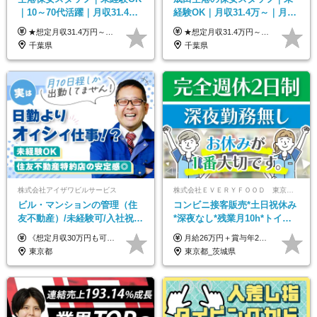
｜10～70代活躍｜月収31.4万
経験OK｜月収31.4万～｜月
&賞与年2回｜家族・住宅手当
2.5万の単身寮｜住宅手当&家
★想定月収31.4万円～＋賞与年2回（59万円以上） ★入社お祝い金15万円支給 ★水道+光熱費無料の家賃がリーズナブルな社員寮(単身寮)あり！ 月給24万5000円以上(基本給21万1000円＋業務別手当35,000円)＋賞与年2回（賞与支給額：59万円以上を想定）＋残業代全額 ※みなし残業なし！残業代は全額支給します。 ※資格手当・深夜手当など、様々な手当をご用意しています。 ※入社お祝い金は１か月経過後、3ヶ月経過後、6ヶ月経過後に各5万円ずつ給与に加算して支給いたします。 ※指定の検定資格をお持ちの方には別途手当を支給します。入社後に取得した場合は給与に加算し支給します。 ・施設警備 1級7,000円 2級4,000円 ・交通誘導 1級7,000円 2級4,000円 ・雑踏警備 1級7,000円 2級4,000円 など
★想定月収31.4万円～＋賞与年2回（59万円以上） ★入社お祝い金15万円支給 ★水道+光熱費無料の家賃がリーズナブルな社員寮(単身寮)あり！ ★住宅手当&家族手当あり 月給24万5000円以上(基本給21万1000円＋業務別手当35,000円)＋賞与年2回（賞与支給額：59万円以上を想定）＋残業代全額 ※みなし残業なし！残業代は全額支給します。 ※資格手当・深夜手当など、様々な手当をご用意しています。 ※入社お祝い金は１か月経過後、3ヶ月経過後、6ヶ月経過後に各5万円ずつ給与に加算して支給いたします。 ※指定の検定資格をお持ちの方には別途手当を支給します。入社後に取得した場合は給与に加算し支給します。 ・施設警備 1級7,000円 2級4,000円 ・交通誘導 1級7,000円 2級4,000円 ・雑踏警備 1級7,000円 2級4,000円 など
｜光熱費0円の単身寮
族手当｜入社祝い金15万
千葉県
千葉県
株式会社アイザワビルサービス
株式会社ＥＶＥＲＹＦＯＯＤ 東京本社
ビル・マンションの管理（住
コンビニ接客販売*土日祝休み
友不動産）/未経験可/入社祝い
*深夜なし*残業月10h*トイレ
金10万円/月収30万円可/40～
掃除なしで無理なく働ける正
《想定月収30万円も可能！/想定年収380万円》 ■月給24万5000円以上＋賞与年2回(2カ月/2025年実績)＋時間外手当＋資格手当＋役職手当＋交通費 ………… ≪昇給、賞与、および各種諸手当について≫ ◇入社お祝い金（10万円 ※3カ月精勤後支給） ◇昇給/年1回 ◇賞与/年2回(2カ月/2025年実績) ◇時間外手当 ◇資格手当 └・ビル設備管理技能士1級（1万円/月） ・ビル設備管理技能士2級（5000円/月） ・建築物環境衛生管理技術者（1万円/月） ・防火管理技能者（3000円/月） ・消防設備士乙4類（3000円/月） 他 ◇役職手当 └・班長/サブリーダー/リーダー（5000円～2万円/月） ◇物件手当（最大2万円 ※物件により異なる） ◇退職金あり ※経験・年齢・能力を考慮した上、当社規定により優遇いたします。 ※3カ月の試用期間あり。その間の給与や福利厚生に差異はありません。 《モデル年収》 ・入社1年/35歳：年収380万円 ・入社3年/38歳：年収400万円
月給26万円＋賞与年2回＋交通費全額支給 役職の有無にかかわらず、日々の頑張りは正当に評価し、 毎年1回（12月）の昇給で給与にしっかり反映◎ リーダー・店長昇格後は等級に合わせて給料UP＋役職手当を支給します。 ※経験・スキルを考慮の上、決定します ※上記金額には固定残業代（21時間分・3万7300円以上）を含みます。超過分は別途全額支給します ※試用期間3ヶ月間あり（期間中の給与・待遇に差異はありません）
50代活躍/S102
社員
東京都
東京都_茨城県