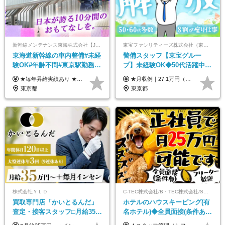
新幹線メンテナンス東海株式会社【JR東海グループ】
東宝ファシリティーズ株式会社（東宝株式会社100％出資）
東海道新幹線の車内整備#未経
警備スタッフ【東宝グルー
験OK#年齢不問#東京駅勤務
プ】未経験OK◆50代活躍中
#59歳まで正社員登用可＆登用
◆1勤務で2日分休み◆8割が座
★毎年昇給実績あり ★入社3年で430万円も可(正社員登用された場合) ■入社時月収例：25万2840円(1万2040円×21日)＋賞与支給実績有（年2回・2025年度） 日給1万2040円 ※別途「超過勤務手当、祝繁手当、特殊手当」の支給有 ※試用期間中（2ヶ月）の待遇・雇用形態に差異はございません
★月収例｜27.1万円（月給+残業代2.4万円+資格手当0.2万円+家族手当0.85万円） ★賞与年2回＆充実した手当あり！ ■月給23万6,500円～＋賞与年2回＋各種手当 ┗月給には職務手当19,500円、調整手当15,000円、住宅手当18,500円、契約社員手当1,500円を含みます ※試用期間4ヶ月(期間中の給与・待遇の差異はありません) ━━━━━━━━━━ 各種手当も充実！ ━━━━━━━━━━ ★家族手当 ★役付手当 ★資格手当 ★年末年始勤務手当 ★交通費支給（月5万円以内／6ヶ月分の定期代を支給） ★残業・深夜残業手当（全額支給） ━━━━━━━━━━ 給与支給日は毎月25日です ━━━━━━━━━━ 例：1月1日付入社の場合 1月25日に基本給+変動しない手当を支給 2月25日に前月分の残業手当など変動する手当を支給
実績多数！
り仕事◆賞与年2回
東京都
東京都
株式会社ＹＬＤ
C-TEC株式会社/B・TEC株式会社/S・TEC株式会社【合同募集】
買取専⾨店「かいとるんだ」
ホテルのハウスキーピング(有
査定・接客スタッフ□⽉給35万
名ホテル)◆全員面接(条件あ
円以上＋毎⽉インセン□年休
り)◆未経験OK◆リゾート地