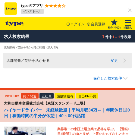
typeのアプリ
インストール
ログイン
会員登録
検討中(
0
)
MENU
1
求人検索結果
件中
1～1
件表示
店舗開発 × 英語を活かせるの転職・求人情報
店舗開発／英語を活かせる
変更
保存した検索条件
PICK UP!
終了間近
正社員
面接情報有
自己PR不要
大和自動車交通株式会社【東証スタンダード上場】
ハイヤードライバー｜未経験歓迎｜平均月収34万～｜年間休日120
日｜稼働時間の半分が休憩｜40～60代活躍
業界唯一の東証上場企業で品格を学ぶ。 【運転1
日4時間】のゆとりが、上質なおもてなしとキャ