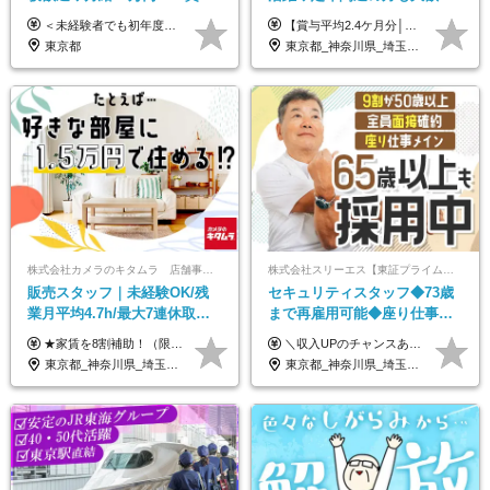
年2回◆20代～30代男性活躍中
迎！◆出勤はお昼から◆平均
＜未経験者でも初年度年収490万円～＞ ◆月給35万円～月給65万円＋賞与年2回 今までのご経験に応じて、年収は650万以上を想定しております。 面接にて今までのご経験やこれからの展望について色々とお話しできればと思います！ ※経験・スキルに応じて加給・優遇いたします ※試用期間3ヶ月(その間の給与・待遇に差異はありません) ※上記月給には、固定残業代（月45時間分／8.8万円～16.5万円）を含みます。 ※超過分は別途全額支給いたします ＼＼成果や頑張りによって、月給や賞与額もすぐにUP！／／ 将来的に…なんてのんびりしたことは言いません！ 今のリアルな生活が変わっていく実感がありますので、 頑張り甲斐があると思います。 【固定残業代について】 固定残業45時間分（88,000円～165,000円）を含む ※超過分は別途全額支給
【賞与平均2.4ケ月分│決算賞与も20年以上連続で支給中！】 ＜月収例＞ 月収29万円（地域限定正社員／残業代・各種手当含む） 月収26万円（契約社員／残業代・各種手当含む） ◆月給：月給258,400円～361,500円＋残業代＋各種手当 ※給与は前職での経験、スキルを考慮し、決定します ※残業代は全額支給します ※契約社員としてご入社いただく方は、賞与額に差異あり。詳細は面接でお話しします ※試用期間3ヶ月あり。条件に変更はありません ※契約社員の場合：契約期間12カ月（更新あり） ※60歳未満でご入社いただいた方も、60歳になったタイミングで雇用形態は契約社員に切り替えとなります。
◆残業月10h程度
賞与2.4ヶ月分◆残業少なめ
東京都
東京都_神奈川県_埼玉県_千葉県_茨城県_栃木県_群馬県
株式会社カメラのキタムラ 店舗事業部【カメラのキタムラ】
株式会社スリーエス【東証プライム上場グループ】
販売スタッフ｜未経験OK/残
セキュリティスタッフ◆73歳
業月平均4.7h/最大7連休取得
まで再雇用可能◆座り仕事中
可/全国募集/家賃8割を会社が
心◆東証プライム上場G◆応
★家賃を8割補助！（限度額は地域により異なる） ※転勤による引っ越しが発生する場合 ＝＝＝＝＝＝＝＝＝＝＝＝＝＝＝＝＝＝＝＝＝＝＝ 例えば、家賃7.5万円なら6万円は会社で負担。 あなたが支払うのは、たったの1.5万円です！ 年間では自己負担額が約72万ほどお得になります！ ＝＝＝＝＝＝＝＝＝＝＝＝＝＝＝＝＝＝＝＝＝＝＝ 月給22万8,700円～26万3,100円＋賞与年2回（初回の支給は当社規定による）＋残業手当 ＜実際の給与例＞ *24歳:月給23万4,700円＋賞与年2回（初回の支給は当社規定による）＋残業手当＋諸手当 ※上記はあくまで参考月給です。ご経歴・年齢を考慮し、当社規定により決定します ※評価により昇給あり ※残業代は別途支給あり ※試用期間2ヶ月あり（期間中の給与・待遇に差異はありません） 【実在する社員の年収モデル】 年収530万円（30歳） 年収820万円（40歳） 【入社時の想定年収】 330万円～900万円
＼収入UPのチャンスあり◎昇給も可能です！／ ◆正社員 月給(地域による）＋グレード手当、深夜手当、残業代（全額支給）等の各種手当＋賞与年2回 ＜東京都／神奈川県（横浜市）＞ 月給21万4000円～27万円 ＜埼玉県／千葉県＞ 月給19万90000円～25万1000円 ＜栃木県／茨城県／山梨県＞ 月給18万4000円～23万6000円 【試用期間】 正社員：3ヵ月 アルバイト：なし ※試用期間と本採用後の給与・待遇に差異はありません ※グレード手当、深夜手当の詳細額は面接にてご案内させていただきます ※正社員は60歳定年のため、60代の方は嘱託社員での採用です。給与条件は嘱託給与となり、退職金と賞与がありません ＼正社員は「グレード認定制」という評価あり！制度勤続年数等に応じて入社時から手当を支給／ ◆グレードI：＋2000円（入社時～） ◆グレードII：＋5000円（在籍1年以上＆当社基準に当てはまる方） ◆グレードIII：＋1万円（社内試験の合格者） ◆アルバイト・パート 東京都:時給1226円 神奈川県:時給1225円 千葉県：時給1140円 埼玉県:時給1141円 栃木県:1068円 茨城県:1074円 山梨県:1052円
負担/賞与年2回
募者全員面接◆賞与年2回
東京都_神奈川県_埼玉県_千葉県_大阪府_愛知県_北海道_青森県_宮城県_秋田県_山形県_茨城県_群馬県_新潟県_長野県_富山県_静岡県_三重県_兵庫県_京都府_広島県_岡山県_鳥取県_山口県_徳島県_香川県_愛媛県_福岡県_熊本県_佐賀県_長崎県_大分県_宮崎県_鹿児島県
東京都_神奈川県_埼玉県_千葉県_茨城県_栃木県_山梨県