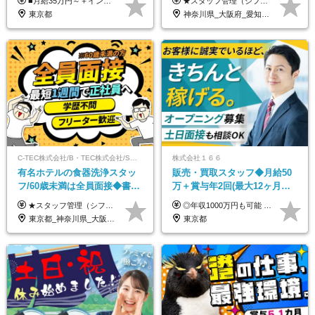
■月給35万円～＋インセンティブ＋各種手当 ※固定残業代（月45時間分87,600円～）を含む。超過した場合は別途残業代を支給いたします ※経験・年齢などを考慮の上、決定します ※試用期間3ヶ月あり（待遇に変動なし）
★スタッフ管理（シフト調整など）の経験があれば【月給28万円以上】 ★賞与支給実績：基本給の2ヶ月分～3ヶ月分 ＝＝ライフスタイルに合わせて働き方を選べます＝＝ ■正社員 ＜未経験者＞月給25万円(寮なしの場合)～35万円＋賞与年2回 ＜経験者＞月給28万円～35万円＋賞与年2回 ※寮をご利用の場合は月給22万円～ ※経験やスキルに応じて決定します ※残業代全額支給 ※試用期間（3ヶ月間）中の雇用形態や待遇に差異はありません ※正社員の場合、転勤の可能性あり ■契約社員 月給22万円～＋残業代全額支給 ※契約社員の場合、賞与の支給および転勤の可能性はありません ※勤務時間や勤務日数の希望があればご相談に応じます ※試用期間なし ※契約の更新 有(勤務状況により判断する) 更新上限 有(通算契約期間の上限 1年/更新回数の上限 なし)
120日以上□土日休み
も選べる◆月25万円
東京都
神奈川県_大阪府_愛知県_北海道_兵庫県_京都府_広島県_福岡県_大分県_宮崎県_鹿児島県_沖縄県
C-TEC株式会社/B・TEC株式会社/S・TEC株式会社【合同募集】
株式会社１６６
有名ホテルの食器洗浄スタッ
販売・買取スタッフ◆月給50
フ/60歳未満は全員面接◆書類
万＋賞与年2回(最大12ヶ月分
選考なし◆ブランクOK◆月25
支給)◆前職給与保証◆年収
★スタッフ管理（シフト調整など）の経験があれば【月給28万円以上】 ★賞与支給実績：基本給の2ヶ月分～3ヶ月分 ＝＝ライフスタイルに合わせて働き方を選べます＝＝ ■正社員 ＜未経験者＞月給25万円～35万円＋賞与年2回 ＜経験者＞月給28万円～35万円＋賞与年2回 ※経験やスキルに応じて決定します ※残業代全額支給 ※試用期間（3ヶ月間）中の雇用形態や待遇に差異はありません ※正社員の場合、転勤の可能性あり ■契約社員 月給22万円～＋残業代全額支給 ※契約社員の場合、賞与の支給および転勤の可能性はありません ※勤務時間や勤務日数の希望があればご相談に応じます ※試用期間なし ※契約の更新 有(勤務状況により判断する) 更新上限 有(通算契約期間の上限 1年/更新回数の上限 なし)
◎年収1000万円も可能 ◎複雑な条件やノルマは一切なし！ 頑張った分だけシンプルに還元される給与体系です。 経験者の方には「前職給与保証」をお約束します！ ■月給50万円～80万円（役職手当を含む） ★平均月収：60～70万円程度 ★「〇件以上で支給」といった複雑な条件やノルマの縛りは一切ありません。 お客様に寄り添い、利益が出た分はしっかりとあなたの給与へ還元します！ ※経験・能力を考慮のうえ決定します。 ※試用期間3ヶ月あり。その間の待遇・給与に差異はありません。 ※上記の金額は固定残業代（20時間/5万円～）含んだ金額です。 超過分は別途記載します。
万～ ◆40～50代活躍
1000万可◆オープニング
東京都_神奈川県_大阪府_愛知県_北海道_京都府_福岡県_沖縄県
東京都