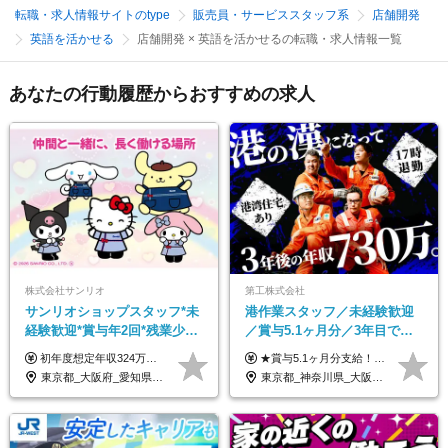
転職・求人情報サイトのtype
販売員・サービススタッフ系
店舗開発
英語を活かせる
店舗開発 × 英語を活かせるの転職・求人情報一覧
あなたの行動履歴からおすすめの求人
株式会社サンリオ
第工株式会社
サンリオショップスタッフ*未
港作業スタッフ／未経験歓迎
経験歓迎*賞与年2回*残業少な
／賞与5.1ヶ月分／3年目で年
め*産育休取得実績豊富*可愛
収730万円も可／食事手当あり
初年度想定年収324万円～690万円！ ◆全国一律 月給230,000円～＋賞与＋通勤手当＋役職手当＋時間外手当 《手当充実！》 ＊昇給/年1回 ＊賞与/年2回（7月/12月） ＊通勤手当：交通費支給（規定あり） ＊時間外手当 ＊販売職手当 ＊役職手当 《キャリアパス》 ▼店長（32歳）／年収400万円 ▼トレーナー（37歳）／年収500万円 ▼SV（40歳）／年収570万円 ※SVとして活躍された場合、574万円以上に昇給も目指せます。 日頃のお店での頑張りをしっかり評価する体制を整えており、 ご自身の努力次第で昇給する制度を用意しています！ 《ゆくゆくは・・・》 ■店舗スタッフをとりまとめ、お店づくりを主体で行う店長へ ■複数店舗を統括するトレーナーへとキャリアアップ ■様々な規模の店舗を経験しSVとして活躍した後は、本社の教育担当や店舗支援を担う本部スタッフとして活躍いただけます。 ※経験・能力を考慮の上、当社規定により優遇いたします。 ※入社日から6カ月間の試用期間あり。その間の待遇に差異はありません。
★賞与5.1ヶ月分支給！ ★入社3年目・30代で年収730万円の先輩も活躍中！ ★入社1年目・20代で月収29万円の実績あり 月給：22.5万円～30.5万円＋各種手当＋賞与年2回＋残業代全額支給 ※経験・能力などを考慮のうえ決定します ※上記月給には食事手当(5000円／月）を含みます ※残業代は分単位で100％支給いたします ※試用期間3ヶ月。その間の給与・待遇に差異はありません 【月収例】 ◆33.5万円／31歳 入社7か月 ◆38.5万円／32歳 入社1年目 ◆48.4万円／44歳 入社12年目 ※経験・能力などを考慮のうえ決定 ※月収・給与例には休日手当も含みます 【手当詳細】 ◆交通費規定支給（上限3万5000円／月） ◆時間外手当全額支給 ◆休日出勤手当 ◆港湾住宅あり（1R・2万円台～） ◆資格取得支援制度：全額負担 ◆地域手当：関東地区1万円／月
い制服*社割有
／年休120日以上
東京都_大阪府_愛知県_北海道_栃木県_静岡県_兵庫県_京都府_福岡県
東京都_神奈川県_大阪府_愛知県_兵庫県