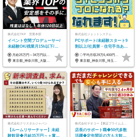
株式会社TKP 営業本部
株式会社ジェットシステム
イベント空間プロデューサー/
PCサポート/未経験スタート9
未経験OK/残業月15h以下/豊
割以上/社員寮・住宅手当あり/
富な福利厚生/全国募集/平均有
正社員デビューOK/20代～30
月給25万円～34万円以上＋各種手当＋残業代＋賞与年2回（昨年度2～4ヶ月分） 初年度想定年収：350万円～ ＜クラス・経験別の月給目安＞ ■メンバークラス：月給25万円以上 ■店長やSVなどのマネジメント経験者：月給30万円～スタート可 ■リーダークラス：月給34万円以上 ※月給は配属エリア・経験・能力を考慮して決定します（前職の経験・収入をお聞かせください）。 ※上記にはみなし残業手当20～30時間分（メンバー：3万1134円以上、経験5年以上：5万2448円以上、リーダー：5万9441円以上）を含みます。 ※超過分は別途支給いたします。
◇平均月収29万6,400円(各種手当含む) ◇住宅手当⇒最大家賃の半額支給 ◇賞与年2回支給 ■月給22万5,000円以上＋地域手当＋時間外手当＋住宅手当＋家族手当 ※経験やスキルに応じて給与を決定します ※試用期間2ヶ月あり（期間内は時給1,060円以上となります） └地域により上がる可能性があり／例：東京都時給1,370円 └その他待遇に差異なし ＜モデル月収例＞ 1年目：296,400円 3年目：320,000円 【固定残業代について】 なし（残業代は、実際の労働時間に応じて別途全額支給）
給取得日数14.9日
代活躍中/全国募集
東京都_神奈川県_大阪府_愛知県_北海道_宮城県_静岡県_京都府_広島県_福岡県
東京都_神奈川県_埼玉県_千葉県_大阪府_愛知県_北海道_青森県_岩手県_宮城県_秋田県_山形県_福島県_茨城県_群馬県_新潟県_山梨県_長野県_富山県_石川県_静岡県_岐阜県_三重県_兵庫県_京都府_滋賀県_奈良県_和歌山県_広島県_岡山県_鳥取県_島根県_山口県_徳島県_香川県_愛媛県_高知県_福岡県_熊本県_佐賀県_長崎県_大分県_宮崎県_沖縄県
株式会社クリスタルジャパン
株式会社ヤオコー【東証プライム上場グループ】
【ルームリサーチャー】未経
店長のサポート職◆50代多数
験歓迎◆月給35万円～＋賞与
活躍◆定年間近の方も大歓