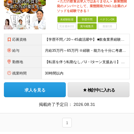
＜ただの飲食店求人ではありません＞ 新業態開
発のメンバーとして、業態開発力NO.1企業のメ
ソッドを経験できる！
未経験歓迎
学歴不問
ベテランOK
完全週休2日
賞与複数月
面接1回
応募資格
【学歴不問／20～45歳活躍中】 ■飲食業界経験および販売／サービスの経験がある方を歓迎します 例えば「もっとこうすれば売れるのに」というアイデアを形にしたい方、経営陣に近いポジションでビジネスを
給与
月給35万円～65万円 ※経験・能力を十分に考慮し決定。 ※月給35万円～48万円までは非管理職となりますので、 上記月給には、月30時間分の固定残業代（61,620円～84,508円）および月10
勤務地
【転居を伴う転勤なし／U・Iターン支援あり】 本社（恵比寿）または当社が運営する東京都内の直営店舗での勤務 ※配属先は経験・希望・プロジェクト内容を踏まえて決定します。 ★社宅・引越支援制度あり（
残業時間
30時間以内
求人を見る
検討中に入れる
掲載終了予定日：
2026.08.31
1