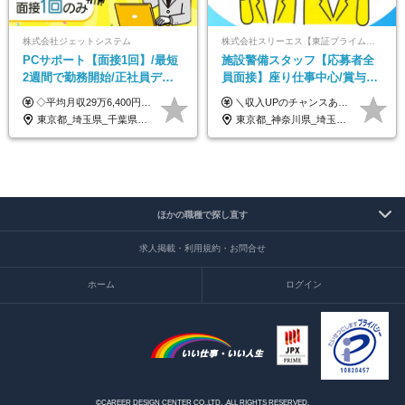
株式会社ジェットシステム
株式会社スリーエス【東証プライム上場グループ】
PCサポート【面接1回】/最短
施設警備スタッフ【応募者全
2週間で勤務開始/正社員デビ
員面接】座り仕事中心/賞与年
ュー歓迎/未経験9割以上/社員
2回/未経験OK/面接1回/U・Iタ
◇平均月収29万6,400円(各種手当含む) ◇住宅手当⇒最大家賃の半額支給 ◇賞与年2回支給 ■月給22万5,000円以上＋地域手当＋時間外手当＋住宅手当＋家族手当 ※経験やスキルに応じて給与を決定します ※試用期間2ヶ月あり（期間内は時給1,060円以上となります） └地域により上がる可能性があり／例：東京都時給1,370円 └その他待遇に差異なし ＜モデル月収例＞ 1年目：296,400円 3年目：320,000円 【固定残業代について】 なし（残業代は、実際の労働時間に応じて別途全額支給）
＼収入UPのチャンスあり◎昇給も可能です！／ ◆正社員 月給(地域による）＋グレード手当、深夜手当、残業代（全額支給）等の各種手当＋賞与年2回 ＜東京都／神奈川県（横浜市）＞ 月給21万4000円～27万円 ＜埼玉県／千葉県＞ 月給19万90000円～25万1000円 ＜栃木県／茨城県／山梨県＞ 月給18万4000円～23万6000円 【試用期間】 正社員：3ヵ月 アルバイト：なし ※試用期間と本採用後の給与・待遇に差異はありません ※グレード手当、深夜手当の詳細額は面接にてご案内させていただきます ※正社員は60歳定年のため、60代の方は嘱託社員での採用です。給与条件は嘱託給与となり、退職金と賞与がありません ＼正社員は「グレード認定制」という評価あり！制度勤続年数等に応じて入社時から手当を支給／ ◆グレードI：＋2000円（入社時～） ◆グレードII：＋5000円（在籍1年以上＆当社基準に当てはまる方） ◆グレードIII：＋1万円（社内試験の合格者） ◆アルバイト・パート 東京都:時給1226円 神奈川県:時給1225円 千葉県：時給1140円 埼玉県:時給1141円 栃木県:1068円 茨城県:1074円 山梨県:1052円
寮・住宅手当あり
ーン歓迎
東京都_埼玉県_千葉県_愛知県_北海道_群馬県_長野県_富山県_石川県_静岡県_香川県_高知県_熊本県_長崎県_沖縄県
東京都_神奈川県_埼玉県_千葉県_茨城県_栃木県_山梨県
ほかの職種で探し直す
求人掲載・利用規約・お問合せ
ホーム
ログイン
©CAREER DESIGN CENTER CO.,LTD. .ALL RIGHTS RESERVED.