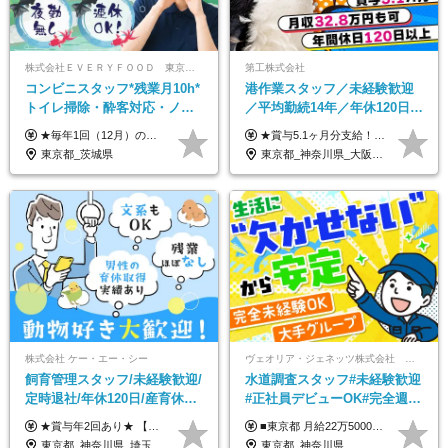
株式会社ＥＶＥＲＹＦＯＯＤ 東京本社
第工株式会社
コンビニスタッフ*残業月10h*
港作業スタッフ／未経験歓迎
トイレ掃除・酔客対応・ノル
／平均勤続14年／年休120日以
マ一切無し*完全週休2日制*コ
上／食事手当・家族手当あり
★毎年1回（12月）の昇給＋賞与（年2回）で給与にしっかり反映！ ★未経験から月給26万円スタート！ 月給26万円＋賞与年2回＋交通費全額支給 ※リーダー・店長昇格後は基本給2万円UP＋役職手当支給 ※経験・スキルを考慮の上、決定します ※上記金額には固定残業代（21時間分・3万7300円以上）を含みます。超過分は別途全額支給します ※試用期間3ヶ月間あり（期間中の給与・待遇に差異はありません）
★賞与5.1ヶ月分支給！ ★入社3年目・30代で年収730万円の先輩も活躍中！ ★入社1年目・20代で月収29万円の実績あり 月給：22.5万円～30.5万円＋各種手当＋賞与年2回＋残業代全額支給 ※経験・能力などを考慮のうえ決定します ※上記月給には食事手当(5000円／月）を含みます ※残業代は分単位で100％支給いたします ※試用期間3ヶ月。その間の給与・待遇に差異はありません 【月収例】 ◆33.5万円／31歳 入社7か月 ◆38.5万円／32歳 入社1年目 ◆48.4万円／44歳 入社12年目 ※経験・能力などを考慮のうえ決定 ※月収・給与例には休日手当も含みます 【手当詳細】 ◆交通費規定支給（上限3万5000円／月） ◆時間外手当全額支給 ◆休日出勤手当 ◆港湾住宅あり（1R・2万円台～） ◆資格取得支援制度：全額負担 ◆地域手当：関東地区1万円／月
ンビニ経験者優遇
／賞与5.1ヶ月分
東京都_茨城県
東京都_神奈川県_大阪府_愛知県_兵庫県
株式会社 ケー・エー・シー
ヴェオリア・ジェネッツ株式会社 関東支店 東京業務課
飼育管理スタッフ/未経験歓迎/
水道調査スタッフ#未経験歓迎
定時退社/年休120日/産育休実
#正社員デビューOK#完全週休
績あり/連休取得OK/賞与年2
2日制#年休125日#資格取得支
★賞与年2回あり★ 【未経験の方】月給20万7,750円～＋賞与年2回＋残業代全額支給＋交通費支給 【生物系大卒の方】月給21万3,750円～＋賞与年2回＋残業代全額支給＋交通費支給 ★手当が充実★ ・資格手当（実験動物技術者2級：月3,000円、1級：月7,000円） ・家族手当 ・住宅費用補助（転居を伴う転勤の場合：最大5年間支給） ・残業代全額支給 ※入社5年目程度で賞与4.6ヶ月分の支給実績あり ※月給の金額は、能力やスキルを考慮して決定します ※試用期間6ヶ月あり（雇用形態・給与・待遇に差異なし）
■東京都 月給22万5000円（東京地域手当3万円含）～25万円＋残業代全額支給＋各種手当 ■神奈川県 月給19万5000円～24万円＋残業代全額支給＋各種手当 ※年齢・経験を考慮し決定 ※試用期間3ヶ月（期間中の給与・待遇に差異はありません） ◆通勤手当あり（全額支給） ◆昇給年1回、賞与年2回。世界最大級の環境企業グループならではの安定した給与体系です。
回/急募求人
援有#社員数千人以上
東京都_神奈川県_埼玉県_大阪府_愛知県_茨城県_三重県_京都府_佐賀県
東京都_神奈川県