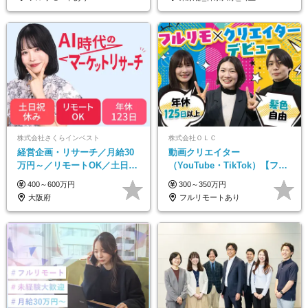
株式会社さくらインベスト
株式会社ＯＬＣ
経営企画・リサーチ／月給30
動画クリエイター
万円～／リモートOK／土日祝
（YouTube・TikTok）【フレ
休み／生成AIを活用できる方
ックス/フルリモ】未経験OK
400～600万円
300～350万円
歓迎
｜Web研修1年間｜副業OK
大阪府
フルリモートあり