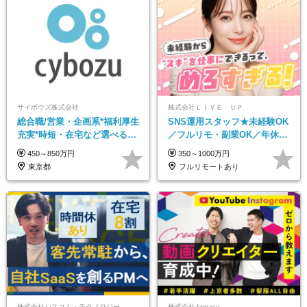
サイボウズ株式会社
株式会社ＬＩＶＥ ＵＰ
総合職/営業・企画系*福利厚生
SNS運用スタッフ★未経験OK
充実*時短・在宅など選べる働
／フルリモ・副業OK／年休
き方*賞与年2回
125日／残業なし／髪・服・ネ
450～850万円
350～1000万円
イル・ピアス自由
東京都
フルリモートあり
株式会社シスコム・テクノロジー
株式会社Antrace