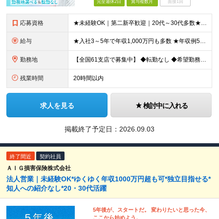
完全週休2日
賞与複数月
面接1回
応募資格
★未経験OK｜第二新卒歓迎｜20代～30代多数★ ┗業界未経験者、営業未経験がほとんどです！ ★高卒以上 ━━━━━━━━ 育成前提の採用です！ ━━━━━━━━ 「稼ぎたい」「経営者になりたい」な
給与
★入社3～5年で年収1,000万円も多数 ★年収例523万円／20代・2年目 月給24万4,094円～33万5,000円＋業績給＋賞与年2回（業績による） ※給与は配属エリアによって異なります ※
勤務地
【全国61支店で募集中】 ◆転勤なし ◆希望勤務地を選べる ◆U・Iターンも歓迎です ----- 契約期間中は転勤がありません。 お住まいの地域でキャリアを築くことができます！ ----- ■北海道／
残業時間
20時間以内
求人を見る
検討中に入れる
掲載終了予定日：
2026.09.03
終了間近
契約社員
ＡＩＧ損害保険株式会社
法人営業｜未経験OK*ゆくゆく年収1000万円超も可*独立目指せる*
知人への紹介なし*20・30代活躍
5年後が、スタートだ。 変わりたいと思った今、
ここから始めよう。