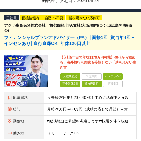
掲載終了予定日：
2026.08.24
正社員
面接情報有
自己PR不要
話を聞きたい応募可
アクサ生命保険株式会社 首都圏第七FA支社(大阪/福岡/つくば/広島/札幌/仙
台)
フィナンシャルプランアドバイザー（FA）│面接1回│賞与年4回＋
インセンあり│直行直帰OK│年休120日以上
【入社5年目で年収1179万円可能】40代から始め
る、海外旅行も趣味も妥協しない「縛られない生
き方」
未経験歓迎
学歴不問
ベテランOK
完全週休2日
賞与複数月
面接1回
応募資格
＜未経験歓迎！20～40 代を中心に活躍中＞ ●高卒以上 ●業界・業種未経験OK <こんな方を歓迎します> ・公私ともに生涯活かせる専門知識を身につけたい方 ・ライフステージが変わってもキャリアを築
給与
月給20万円～60万円（成績に応じて昇給）＋賞与年4回 ※前職給与・経験・年齢・能力を考慮の上、決定します ※試用期間3ヶ月あり（期間中の待遇に変更なし） ※入社後2年間は、研修期間として初期補給制
勤務地
□勤務地はご希望を考慮します □転居を伴う転勤はありません ●首都圏第七FA支社 東京都港区虎ノ門3-17-1 TOKYU REIT虎ノ門ビル4F ​●つくばFA支社 茨城県つくば市竹園1-6
働き方
リモートワークOK