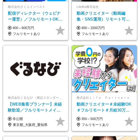
株式会社さくらインベスト
LifeBiz株式会社
配信ディレクター（ウェビナ
動画クリエイター（動画編
ー運営）／フルリモートOK／
集・SNS運用）リモート可／
土日祝休み／年休123日／年収
月平均43万／未経験歓迎／15
400～600万円
400～1500万円
600万円可
項目に細分化された研修制度♪
フルリモートあり
フルリモートあり
株式会社ぐるなび （東証スタンダード上場）
株式会社Ｌｉｆｅ Ｐａｒｔｎｅｒｓ
【WEB集客プランナー】未経
動画クリエイター＃未経験OK
験歓迎／フルリモートメイン
＃フルリモート＃月給30万～#
／プライム上場／土日祝休み
髪色・ネイル・服装自由#残業
非公開
350～500万円
／東京・大阪・名古屋
少なめ#土日祝休み
東京都_大阪府_愛知県
フルリモートあり