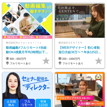
株式会社Ｍｅｔａｒｅａｌｉｔｙ
株式会社ＧＥＮＴＥＮ
動画編集#フルリモート#未経
【WEBデザイナー】初⼼者歓
験OK#残業月平均3時間以下#
迎◎⽉給30万〜＊年休125⽇＊
土日祝休み#年休128日
在宅OK＆研修あり＊フレック
300～650万円
200～1000万円
ス
フルリモートあり
フルリモートあり