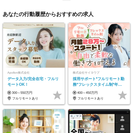
あなたの行動履歴からおすすめの求人
Apollon株式会社
株式会社サイヨウブ
データ入力/完全在宅・フルリ
採用サポート*フルリモート勤
モートOK！
務*フレックスタイム制*年休
120日*土日祝休み*残業ほぼな
300～550万円
400～450万円
し*育児中社員8割以上
フルリモートあり
フルリモートあり