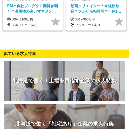
PM＊自社プロダクト開発参画
動画クリエイター＊未経験歓
可＊汎用性の高いマネジメン
迎＊フルリモ相談可＊年休127
トスキル＊年収1000万以上可
日＊おしゃれ自由＊寮完備＊
500～1100万円
350～900万円
年数回海外研修＊イベント多
フルリモートあり
フルリモートあり
数
似ている求人特集
北海道で働く！上場を目指す企業の求人特集
北海道で働く「社宅あり」企業の求人特集