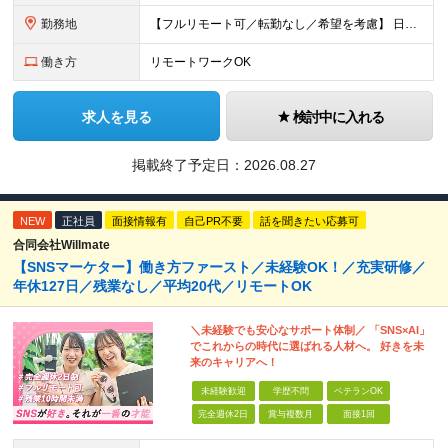
勤務地
【フルリモート可／転勤なし／希望を考慮】 日本47都道府県、どこでも就業可能！ （東京・神奈川・埼玉・千葉・北海道・宮城・愛知・大阪・福岡・新潟など 各拠点近郊のプロジェクト先） 【Point】
働き方
リモートワークOK
求人を見る
検討中に入れる
掲載終了予定日：
2026.08.27
NEW
正社員
面接情報有
自己PR不要
話を聞きたい応募可
合同会社Willmate
【SNSマーケター】働き方ファースト／未経験OK！／充実研修／
年休127日／残業なし／平均20代／リモートOK
＼未経験でも安心なサポート体制／ 「SNS×AI」
でこれからの時代に選ばれる人材へ。 好きを未
来のキャリアへ！
未経験歓迎
学歴不問
ベテランOK
完全週休2日
賞与複数月
面接1回