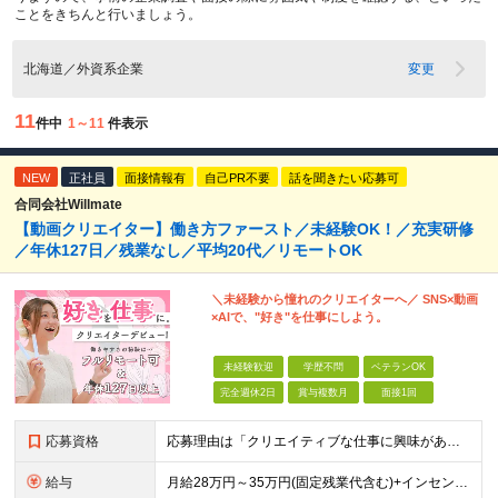
ことをきちんと行いましょう。
北海道／外資系企業
変更
11
件中
1～11
件表示
NEW
正社員
面接情報有
自己PR不要
話を聞きたい応募可
合同会社Willmate
【動画クリエイター】働き方ファースト／未経験OK！／充実研修
／年休127日／残業なし／平均20代／リモートOK
＼未経験から憧れのクリエイターへ／ SNS×動画
×AIで、"好き"を仕事にしよう。
未経験歓迎
学歴不問
ベテランOK
完全週休2日
賞与複数月
面接1回
応募資格
応募理由は「クリエイティブな仕事に興味がある」でOK！ #学歴不問 #未経験OK ★1つでも当てはまれば、マッチング率高め★ □ SNSやYouTubeに興味がある方 □ アイデアを考えることが好き
給与
月給28万円～35万円(固定残業代含む)+インセンティブ＋各種手当 ※経験・能力等を考慮の上、決定します。 ※残業はほとんどありませんが、発生した場合は時間外手当を100％支給します。 【固定残業