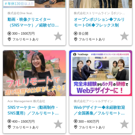
株式会社One feat.
株式会社ストリームライン【ポジションマッチ登録】
動画・映像クリエイター
オープンポジション◆フルリ
（SNSマーケ）／経験ゼロか
モートOK◆フレックス制
ら一流へ／フルリモートOK／
300～1500万円
非公開
月給30万円～／年休130日以上
フルリモートあり
フルリモートあり
Ace Management 株式会社
株式会社アーシャルデザイン
SNSマーケター（動画制作・
Webデザイナー◆未経験歓迎
SNS運用）／フルリモートOK
／全国募集／フルリモート／
／未経験歓迎【モットーは…
最大6ヵ月の実践型研修／月給
400～1500万円
300～600万円
遊び感覚で仕事をする♪】
25万円以上
フルリモートあり
フルリモートあり