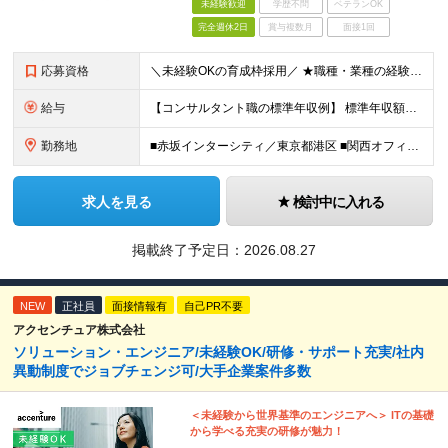
未経験歓迎
学歴不問
ベテランOK
完全週休2日
賞与複数月
面接1回
応募資格
＼未経験OKの育成枠採用／ ★職種・業種の経験は不問です！ ■大卒以上 ■35歳未満の方（長期キャリア形成のための例外事由 3号のイ） 第二新卒をはじめ、子育てなどのブランクを経て再度キャリアを築き
給与
【コンサルタント職の標準年収例】 標準年収額：6,630,000円（個人/法人業績賞与および各種手当を含んだ場合の理論値） 年額基本給：4,800,000円、月額基本給：400,000円（年額基本給1
勤務地
■赤坂インターシティ／東京都港区 ■関西オフィス／大阪府大阪市北区 ■アクセンチュア・イノベーションセンター北海道／北海道札幌市 ■アクセンチュア・アドバンスト・テクノロジーセンター仙台／宮城県仙台市
求人を見る
検討中に入れる
掲載終了予定日：
2026.08.27
NEW
正社員
面接情報有
自己PR不要
アクセンチュア株式会社
ソリューション・エンジニア/未経験OK/研修・サポート充実/社内
異動制度でジョブチェンジ可/大手企業案件多数
＜未経験から世界基準のエンジニアへ＞ ITの基礎
から学べる充実の研修が魅力！