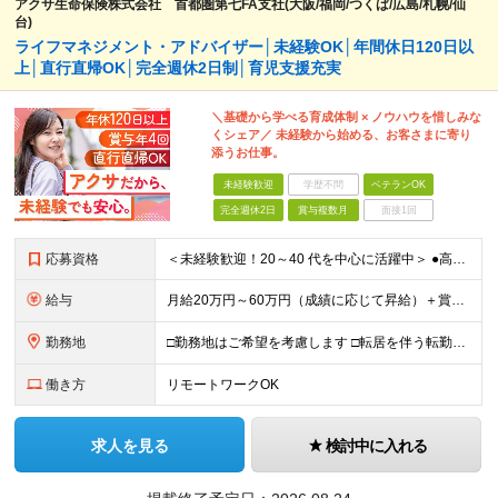
アクサ生命保険株式会社 首都圏第七FA支社(大阪/福岡/つくば/広島/札幌/仙
台)
ライフマネジメント・アドバイザー│未経験OK│年間休日120日以
上│直行直帰OK│完全週休2日制│育児支援充実
＼基礎から学べる育成体制 × ノウハウを惜しみな
くシェア／ 未経験から始める、お客さまに寄り
添うお仕事。
未経験歓迎
学歴不問
ベテランOK
完全週休2日
賞与複数月
面接1回
応募資格
＜未経験歓迎！20～40 代を中心に活躍中＞ ●高卒以上 ●業界・業種未経験OK <こんな方を歓迎します> ・公私ともに生涯活かせる専門知識を身につけたい方 ・ライフステージが変わってもキャリアを築
給与
月給20万円～60万円（成績に応じて昇給）＋賞与年4回 ※前職給与・経験・年齢・能力を考慮の上、決定します ※試用期間3ヶ月あり（期間中の待遇に変更なし） ※入社後2年間は、研修期間として初期補給制
勤務地
□勤務地はご希望を考慮します □転居を伴う転勤はありません ●首都圏第七FA支社 東京都港区虎ノ門3-17-1 TOKYU REIT虎ノ門ビル4F ​●つくばFA支社 茨城県つくば市竹園1-6
働き方
リモートワークOK
求人を見る
検討中に入れる