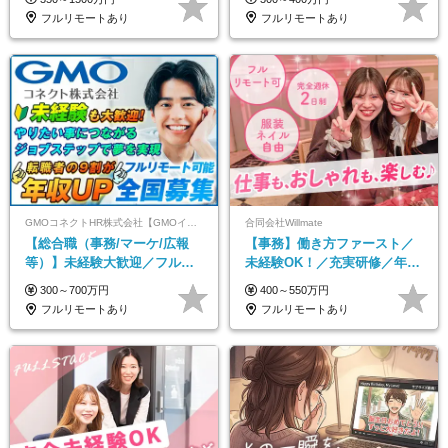
ブ支給/平均年齢33歳
フルリモートあり
フルリモートあり
GMOコネクトHR株式会社【GMOインターネットグループ】
合同会社Willmate
【総合職（事務/マーケ/広報
【事務】働き方ファースト／
等）】未経験大歓迎／フルリ
未経験OK！／充実研修／年休
モ可で全国募集！年収アップ
127日～／残業なし／平均20代
300～700万円
400～550万円
多数★年休最大130日★
／リモートOK
フルリモートあり
フルリモートあり