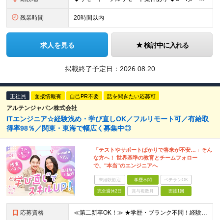
残業時間
20時間以内
求人を見る
検討中に入れる
掲載終了予定日：
2026.08.20
正社員
面接情報有
自己PR不要
話を聞きたい応募可
アルテンジャパン株式会社
ITエンジニア☆経験浅め・学び直しOK／フルリモート可／有給取
得率98％／関東・東海で幅広く募集中◎
「テストやサポートばかりで将来が不安…」そん
な方へ！ 世界基準の教育とチームフォロー
で、"本当"のエンジニアへ
未経験歓迎
学歴不問
ベテランOK
完全週休2日
賞与複数月
面接1回
応募資格
≪第二新卒OK！≫ ★学歴・ブランク不問！経験浅めもOK ★何らかのIT系職種の実務経験をお持ちの方 └年数不問。「1ヶ月程度の経験しかない…」という方もOK！ ※SE／PG・運用・保守・ヘルプデス