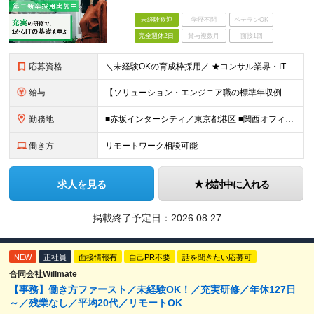
未経験歓迎
学歴不問
ベテランOK
完全週休2日
賞与複数月
面接1回
応募資格
＼未経験OKの育成枠採用／ ★コンサル業界・IT職種の経験は不問です！ ■大卒以上 ■35歳未満の方（長期キャリア形成のための例外事由 3号のイ） 第二新卒をはじめ、子育てなどのブランクを経て再度キ
給与
【ソリューション・エンジニア職の標準年収例】 標準年収額：6,630,000円 ※あくまでも理論値であり、実際に支払う金額をお約束するものではございません。 ＜基本給＞ ■東京/関西採用 年額基本給
勤務地
■赤坂インターシティ／東京都港区 ■関西オフィス／大阪府大阪市北区 ■アクセンチュア・イノベーションセンター北海道／北海道札幌市 ■アクセンチュア・アドバンスト・テクノロジーセンター仙台／宮城県仙台市
働き方
リモートワーク相談可能
求人を見る
検討中に入れる
掲載終了予定日：
2026.08.27
NEW
正社員
面接情報有
自己PR不要
話を聞きたい応募可
合同会社Willmate
【事務】働き方ファースト／未経験OK！／充実研修／年休127日
～／残業なし／平均20代／リモートOK