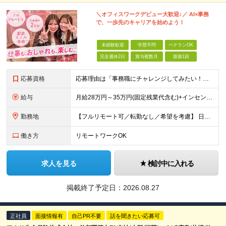
＼オフィスワークデビュー大歓迎♪／ AI×事務
で、一歩先のキャリアを始めよう！
未経験歓迎
学歴不問
ベテランOK
完全週休2日
賞与複数月
面接1回
応募資格
応募理由は「事務職にチャレンジしてみたい！」でOK！ #学歴不問 #未経験OK #第二新卒歓迎 ★1つでも当てはまれば、マッチング率高め★ □ オフィスワークデビューしたい方 □ 人をサポートする
給与
月給28万円～35万円(固定残業代含む)+インセンティブ＋各種手当 ※経験・能力等を考慮の上、決定します。 ※残業はほとんどありませんが、発生した場合は時間外手当を100％支給します。 【固定残業
勤務地
【フルリモート可／転勤なし／希望を考慮】 日本47都道府県、どこでも就業可能！ （東京・神奈川・埼玉・千葉・北海道・宮城・愛知・大阪・福岡・新潟など 各拠点近郊のプロジェクト先） 【Point】
働き方
リモートワークOK
求人を見る
検討中に入れる
掲載終了予定日：
2026.08.27
正社員
面接情報有
自己PR不要
話を聞きたい応募可