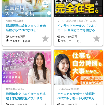
Apollon株式会社
ミイダス株式会社【東証プライム上場パーソルグループ】
SNS動画の編集スタッフ★未
インサイドセールス【フルリ
経験からプロになれる！｜お
モート/全国どこでも働ける】
うちで働くフルリモート｜残
未経験OK*土日祝休み*残業少
300～550万円
300～600万円
業ゼロで18時退勤◎
なめ*在宅勤務手当あり
フルリモートあり
フルリモートあり
株式会社viralinks
TDCX Japan株式会社
動画編集クリエイター※初掲
テクニカルサポート/未経験
載｜未経験歓迎／フルリモー
OK/フルリモート/月収31万円
トOK／月給32万＋賞与
可/月最大3万のインセンティ
350～1500万円
300～400万円