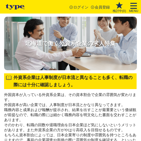
ログイン
会員登録
検討中(
0
)
MENU
北海道で働く外資系企業の求人特集
外資系企業は人事制度が日本流と異なることも多く、転職の
際には十分に確認しましょう。
外国資本が入っている外資系企業は、その資本割合で企業の雰囲気が変わりま
す。
外国資本が高い企業では、人事制度が日本流とかなり異なってきます。
職務内容と成果および報酬が提示され、結果を出すことが最重要という価値観
が前提なので、転職の際には細かく職務内容を明文化した書面を交わすことが
あります。
そのかわり、転職の回数や退職理由を日本企業ほど気にしないというメリット
があります。また外資系企業の方がやはり高収入を目指せるものです。
もちろん資本割合によっては、日本企業寄りの制度や雰囲気を持つところもあ
りますので、事前の企業調査や面接の際に雰囲気や制度を確認する、といった