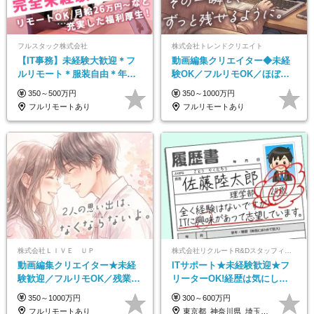
フルスタック株式会社
株式会社トレンドクリエイト
【IT事務】未経験大歓迎＊フ
動画編集クリエイター◆未経
ルリモート＊服装自由＊年休
験OK／フルリモOK／ほぼ定
125日以上＊残業なし＊月給26
時帰り／年間休日125日／髪・
350～500万円
350～1000万円
万円以上
服・ネイル自由／副業OK
フルリモートあり
フルリモートあり
株式会社ＬＩＶＥ ＵＰ
株式会社リクルートR&Dスタッフィング【リクルートグループ】
動画編集クリエイター★未経
ITサポート★未経験歓迎★フ
験歓迎／フルリモOK／残業な
リーターOK!経歴は気にしな
し／年間休日125日／髪・服・
くて大丈夫★超大手リクルー
350～1000万円
300～600万円
ネイル自由／研修充実で安心
トグループの正社員/sg
フルリモートあり
東京都_神奈川県_埼玉県_千葉県_大阪府…