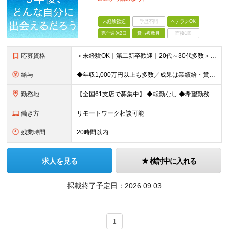
未経験歓迎
学歴不問
ベテランOK
完全週休2日
賞与複数月
面接1回
応募資格
＜未経験OK｜第二新卒歓迎｜20代～30代多数＞ ◆業界未経験・営業未経験がほとんどです！ ◆高卒以上 ━━━━━━━━ 育成前提の採用です！ ━━━━━━━━ 「稼ぎたい」「経営者になりたい」など
給与
◆年収1,000万円以上も多数／成果は業績給・賞与に反映 ◆年収例1,233円／30代・4年目 月給24万4,094円～33万5,000円＋業績給＋賞与年2回（業績による） ※給与は配属エリアによ
勤務地
【全国61支店で募集中】 ◆転勤なし ◆希望勤務地を選べる ◆U・Iターンも歓迎です ----- 契約期間中は転勤がありません。 お住まいの地域でキャリアを築くことができます！ ----- ■北海道／
働き方
リモートワーク相談可能
残業時間
20時間以内
求人を見る
検討中に入れる
掲載終了予定日：
2026.09.03
1