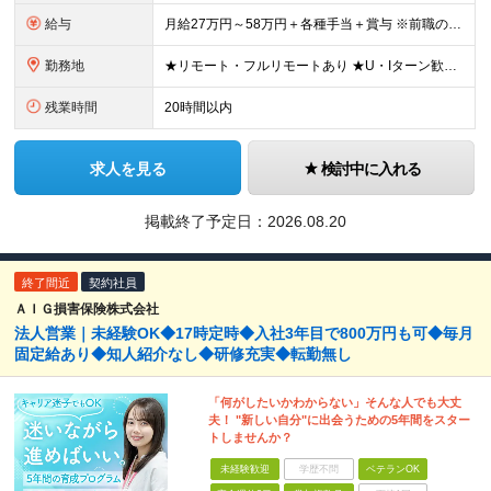
給与
月給27万円～58万円＋各種手当＋賞与 ※前職の給与・経験・スキルなどを考慮のうえで決定します ※残業代は1分単位で全額支給します ※試用期間3ヶ月。その間の給与・待遇に差異はありません ★充実の各
勤務地
★リモート・フルリモートあり ★U・Iターン歓迎 ★配属先は希望を最大限考慮します ★転勤・転居は相談可能です ■各拠点、または関東・東海エリアのプロジェクト先での勤務 ※会社都合での無理な転勤・転
残業時間
20時間以内
求人を見る
検討中に入れる
掲載終了予定日：
2026.08.20
終了間近
契約社員
ＡＩＧ損害保険株式会社
法人営業｜未経験OK◆17時定時◆入社3年目で800万円も可◆毎月
固定給あり◆知人紹介なし◆研修充実◆転勤無し
「何がしたいかわからない」そんな人でも大丈
夫！ "新しい自分"に出会うための5年間をスター
トしませんか？
未経験歓迎
学歴不問
ベテランOK