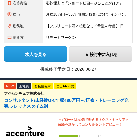
応募資格
応募理由は「ショート動画をみることが好き」でOK！ #学歴不問 #未経験OK ★1つでも当てはまれば、マッチング率高め★ □ SNSや動画制作に興味がある方 □ アイデアを考えることが好きな方 □
給与
月給28万円～35万円(固定残業代含む)+インセンティブ＋各種手当 ※経験・能力等を考慮の上、決定します。 ※残業はほとんどありませんが、発生した場合は時間外手当を100％支給します。 【固定残業
勤務地
【フルリモート可／転勤なし／希望を考慮】 日本47都道府県、どこでも就業可能！ （東京・神奈川・埼玉・千葉・北海道・宮城・愛知・大阪・福岡・新潟など 各拠点近郊のプロジェクト先） 【Point】
働き方
リモートワークOK
求人を見る
検討中に入れる
掲載終了予定日：
2026.08.27
NEW
正社員
面接情報有
自己PR不要
アクセンチュア株式会社
コンサルタント/未経験OK/年収480万円～/研修・トレーニング充
実/フレックスタイム制
＜グローバル企業で叶えるネクストキャリア＞
経験を活かしてコンサルタントデビュー！