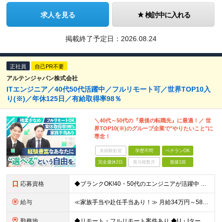
求人を見る
検討中に入れる
掲載終了予定日：
2026.08.24
正社員
自己PR不要
アルテンジャパン株式会社
ITエンジニア／40代50代活躍中／フルリモート可／世界TOP10入
り(※)／年休125日／有給取得率98％
＼40代～50代の『最後の転職先』に最適！／ 世
界TOP10(※)のグループ企業で"やりたいこと"に
専念！
未経験歓迎
学歴不問
ベテランOK
完全週休2日
賞与複数月
面接1回
応募資格
◆ブランクOK!40・50代のエンジニアが活躍中 ◆社会人経験10年以上の方も歓迎いたします！ ■学歴不問 ■何らかのIT系職種の実務経験をお持ちの方（経験年数不問） ※SE／PG・運用・保守・ヘル
給与
≪家族手当や赴任手当あり！≫ 月給34万円～58万円＋賞与＋各種手当 ※前職の給与・経験・スキルなどを考慮のうえで決定します ※残業代は1分単位で全額支給します ※試用期間3ヶ月。その間の給与・待遇
勤務地
◆リモート・フルリモート案件あり ◆U・Iターン歓迎 ◆配属先は希望を最大限考慮します！ ◆転勤・転居についてはご相談が可能です 各拠点、または関東・東海の各プロジェクト先での勤務となります。 ※会