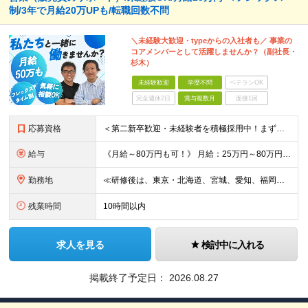
制/3年で月給20万UPも/転職回数不問
＼未経験大歓迎・typeからの入社者も／ 事業の
コアメンバーとして活躍しませんか？（副社長・
杉木）
未経験歓迎
学歴不問
ベテランOK
完全週休2日
賞与複数月
面接1回
応募資格
＜第二新卒歓迎・未経験者を積極採用中！まずは直接お話しましょう＞ ◆転職回数は一切不問！ ◆学歴不問 ◆未経験OK 《代表取締役副社長の杉木が採用で心がけていること》 どこで才能が開花するかわからな
給与
《月給～80万円も可！》 月給：25万円～80万円＋賞与年2回 ※残業代は別途支給します ※試用期間は2ヶ月（待遇・給与・雇用形態に差異はありません） ※経験・スキルに応じて決定します
勤務地
≪研修後は、東京・北海道、宮城、愛知、福岡の各拠点へ配属！≫ ▼本社 東京都港区六本木4丁目1番16号 六本木ハイツB1階 （研修地：首都圏の支店にて） ▼研修後の配属先 東京都、北海道、宮城県、
残業時間
10時間以内
求人を見る
検討中に入れる
掲載終了予定日：
2026.08.27