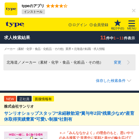
typeのアプリ
インストール
ログイン
会員登録
検討中(
0
)
MENU
11
求人検索結果
件中
1～11
件表示
メーカー（素材・化学・食品・化粧品・その他）業界 × 北海道の転職・求人情報
北海道／メーカー（素材・化学・食品・化粧品・その他）
変更
保存した検索条件
NEW
正社員
面接情報有
株式会社サンリオ
サンリオショップスタッフ*未経験歓迎*賞与年2回*残業少なめ*産育
休取得実績豊富*可愛い制服*社割有
＋.○「みんななかよく」の理念のもと、思いやり
のある接客で 世界中に笑顔と幸せの輪を広げて