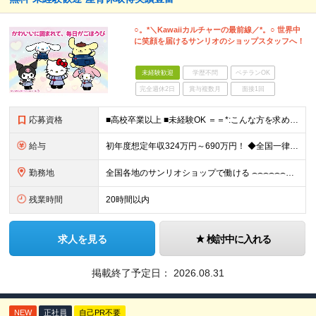
○。*＼Kawaiiカルチャーの最前線／*。○ 世界中
に笑顔を届けるサンリオのショップスタッフへ！
未経験歓迎
学歴不問
ベテランOK
完全週休2日
賞与複数月
面接1回
応募資格
■高校卒業以上 ■未経験OK ＝＝*:こんな方を求めています！:*＝＝ ◇サンリオのキャラクターが好きな方 ◇自分のアイデアを店舗づくりに活かしたい方 ◇仕事を通してお客さまを笑顔にしたい方 ◇キャ
給与
初年度想定年収324万円～690万円！ ◆全国一律 月給230,000円～＋賞与＋通勤手当＋役職手当＋時間外手当 《手当充実！》 ＊昇給/年1回 ＊賞与/年2回（7月/12月） ＊通勤手当：交通費
勤務地
全国各地のサンリオショップで働ける ⌢⌢⌢⌢⌢⌢⌢⌢⌢⌢⌢⌢⌢⌢⌢⌢⌢⌢・.☆ ★詳細の勤務地はご本人の希望と面接を通じて決定いたします。 【募集エリア】 関東・関西（大阪・京都）・中部・九州 ※
残業時間
20時間以内
求人を見る
検討中に入れる
掲載終了予定日：
2026.08.31
NEW
正社員
自己PR不要