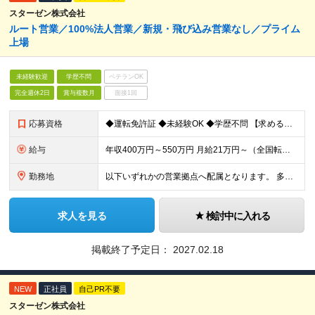
スターゼン株式会社
ルート営業／100%法人営業／新規・飛び込み営業なし／プライム
上場
未経験歓迎
学歴不問
ベテランOK
完全週休2日
賞与複数月
面接1回
応募資格
◆運転免許証 ◆未経験OK ◆学歴不問 【求める人物像】 コミュニケーションを取りながら、チームで仕事を進めることが好きな方
給与
年収400万円～550万円 月給21万円～（全国転勤あり・大卒の場合） ※別途残業代が全額支給されます。 ※試用期間3ヵ月あり。試用期間中の給与・待遇に差異はありません。
勤務地
以下いずれかの営業拠点へ配属となります。 多賀城、昭島、横浜、山口、福岡、大分、長崎、長野、茨城、愛知、福島、北海道 ◆多賀城 多賀城DC 宮城県多賀城市伝上山3-1-1 ◆昭島 昭島DC 東京都
求人を見る
検討中に入れる
掲載終了予定日：
2027.02.18
NEW
正社員
自己PR不要
スターゼン株式会社