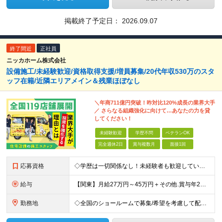
掲載終了予定日：
2026.09.07
終了間近
正社員
ニッカホーム株式会社
設備施工/未経験歓迎/資格取得支援/増員募集/20代年収530万のスタ
ッフ在籍/近隣エリアメイン＆残業ほぼなし
＼年商711億円突破！昨対比120%成長の業界大手
／ さらなる組織強化に向けて…あなたの力を貸
してください！
未経験歓迎
学歴不問
ベテランOK
完全週休2日
賞与複数月
面接1回
応募資格
◇学歴は一切関係なし！未経験者も歓迎しています ◇30歳以下の方/普通自動車免許（AT限定可） ＼必須条件／ ・30歳以下の方（長期勤続によるキャリア形成のため） ・要普通免許（AT限定可） ＼募
給与
【関東】月給27万円～45万円＋その他.賞与年2回 【その他の地域】月給25万円～45万円＋その他.賞与年2回 ◆資格・能力等に応じて、それ以上の額からのスタートもあり！ 普免以外の資格やスキルがあ
勤務地
◇全国のショールームで募集/希望を考慮して配属 ◇北海道/東北/関東/中部/近畿/中国・四国/九州 募集エリア ￣￣￣￣￣￣￣￣￣￣￣￣￣￣ ▽北海道エリア 北海道 ▽東北エリア 宮城県、福島県