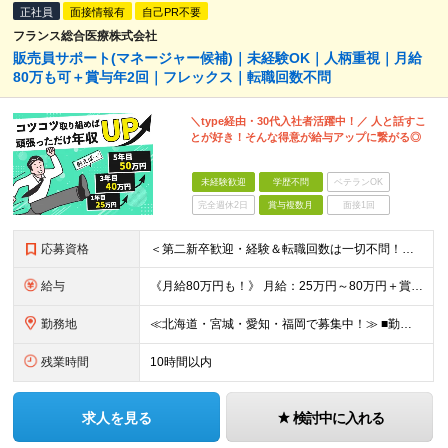
正社員
面接情報有
自己PR不要
フランス総合医療株式会社
販売員サポート(マネージャー候補)｜未経験OK｜人柄重視｜月給
80万も可＋賞与年2回｜フレックス｜転職回数不問
＼type経由・30代入社者活躍中！／ 人と話すこ
とが好き！そんな得意が給与アップに繋がる◎
未経験歓迎
学歴不問
ベテランOK
完全週休2日
賞与複数月
面接1回
応募資格
＜第二新卒歓迎・経験＆転職回数は一切不問！先入観を持たずに、まずは多くの方と面接したいと考えています＞ ◆未経験OK ◆学歴不問 ◆簡単なPC入力に抵抗がない方 ◆普通自動車免許をお持ちの方 《代
給与
《月給80万円も！》 月給：25万円～80万円＋賞与年2回 ※残業代は別途支給します ※試用期間は2ヶ月（待遇・給与・雇用形態に差異はありません） ※経験・スキルに応じて決定します
勤務地
≪北海道・宮城・愛知・福岡で募集中！≫ ■勤務地 北海道、宮城県、愛知県、福岡県の各拠点で募集いたします。 ■本社 東京都港区六本木4丁目1番16号 六本木ハイツB1階 ※転勤あり ※入社後1か
残業時間
10時間以内
求人を見る
検討中に入れる