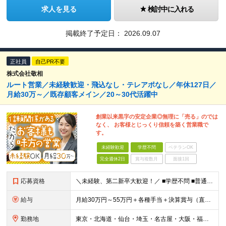
求人を見る
検討中に入れる
掲載終了予定日：
2026.09.07
正社員
自己PR不要
株式会社敬相
ルート営業／未経験歓迎・飛込なし・テレアポなし／年休127日／
月給30万～／既存顧客メイン／20～30代活躍中
創業以来黒字の安定企業◎無理に「売る」のでは
なく、 お客様とじっくり信頼を築く営業職で
す。
未経験歓迎
学歴不問
ベテランOK
完全週休2日
賞与複数月
面接1回
応募資格
＼未経験、第二新卒大歓迎！／ ■学歴不問 ■普通自動車運転免許をお持ちの方（AT限定可） ＼こんな方にオススメです！／ ■未経験から無理のない営業職を始めてみたい方 ■将来も安心の経験・スキルを磨き
給与
月給30万円～55万円＋各種手当＋決算賞与（直近数年は連続して支給されています！） ★営業経験をお持ちの方は月給35万円スタートも可能です！ ※経験・能力を考慮の上、優遇いたします。 ※残業手当は
勤務地
東京・北海道・仙台・埼玉・名古屋・大阪・福岡のいずれかの拠点での勤務となります。 ※勤務地は希望を最大限考慮します。転勤はありません。 ■本社／東京都港区高輪2-16-11 ■札幌支店／北海道札幌市