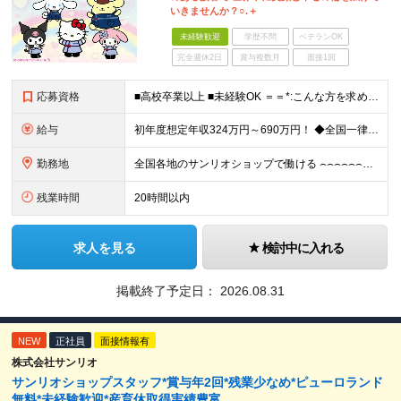
いきませんか？○.＋
未経験歓迎
学歴不問
ベテランOK
完全週休2日
賞与複数月
面接1回
応募資格
■高校卒業以上 ■未経験OK ＝＝*:こんな方を求めています！:*＝＝ ・サンリオが好き・可愛いものが好き （「実は最近のキャラクターには詳しくない…」という方も、入社後に少しずつ覚えていければ大丈
給与
初年度想定年収324万円～690万円！ ◆全国一律 月給230,000円～＋賞与＋通勤手当＋役職手当＋時間外手当 《手当充実！》 ＊昇給/年1回 ＊賞与/年2回（7月/12月） ＊通勤手当：交通費
勤務地
全国各地のサンリオショップで働ける ⌢⌢⌢⌢⌢⌢⌢⌢⌢⌢⌢⌢⌢⌢⌢⌢⌢⌢・.☆ ★詳細の勤務地はご本人の希望と面接を通じて決定いたします。 ＼以下の募集店舗は特に積極採用中！！／ ＜東京＞ ◎SA
残業時間
20時間以内
求人を見る
検討中に入れる
掲載終了予定日：
2026.08.31
NEW
正社員
面接情報有
株式会社サンリオ
サンリオショップスタッフ*賞与年2回*残業少なめ*ピューロランド
無料*未経験歓迎*産育休取得実績豊富