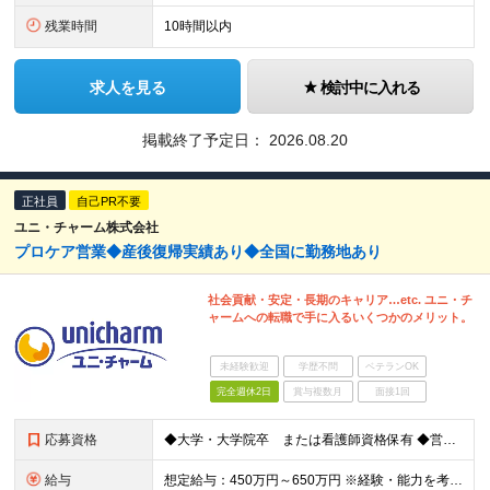
残業時間
10時間以内
求人を見る
検討中に入れる
掲載終了予定日：
2026.08.20
正社員
自己PR不要
ユニ・チャーム株式会社
プロケア営業◆産後復帰実績あり◆全国に勤務地あり
社会貢献・安定・長期のキャリア…etc. ユニ・チ
ャームへの転職で手に入るいくつかのメリット。
未経験歓迎
学歴不問
ベテランOK
完全週休2日
賞与複数月
面接1回
応募資格
◆大学・大学院卒 または看護師資格保有 ◆営業経験または販売経験をお持ちの方（目安2年以上）※看護師資格をお持ちの方は除く ◆普通自動車免許をお持ちの方（AT可） ◆基本的なPC操作ができる方（Wor
給与
想定給与：450万円～650万円 ※経験・能力を考慮の上、規定により優遇いたします ※試用期間6ヵ月（その間の給与・待遇に変動はありません）