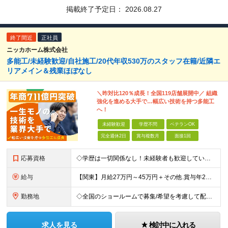
掲載終了予定日：
2026.08.27
終了間近
正社員
ニッカホーム株式会社
多能工/未経験歓迎/自社施工/20代年収530万のスタッフ在籍/近隣エ
リアメイン＆残業ほぼなし
＼昨対比120％成長！全国119店舗展開中／ 組織
強化を進める大手で…幅広い技術を持つ多能工
へ！
未経験歓迎
学歴不問
ベテランOK
完全週休2日
賞与複数月
面接1回
応募資格
◇学歴は一切関係なし！未経験者も歓迎しています ◇30歳以下の方/普通自動車免許（AT限定可） ＼必須条件／ ・30歳以下の方（長期勤続によるキャリア形成のため） ・要普通免許（AT限定可） ＼募
給与
【関東】月給27万円～45万円＋その他.賞与年2回 【その他の地域】月給25万円～45万円＋その他.賞与年2回 ◆資格・能力等に応じて、それ以上の額からのスタートもあり！ 普免以外の資格やスキルがあ
勤務地
◇全国のショールームで募集/希望を考慮して配属 ◇北海道/東北/関東/中部/近畿/中国・四国/九州 募集エリア ￣￣￣￣￣￣￣￣￣￣￣￣￣￣ ▽北海道エリア 北海道 ▽東北エリア 宮城県、福島県
求人を見る
検討中に入れる