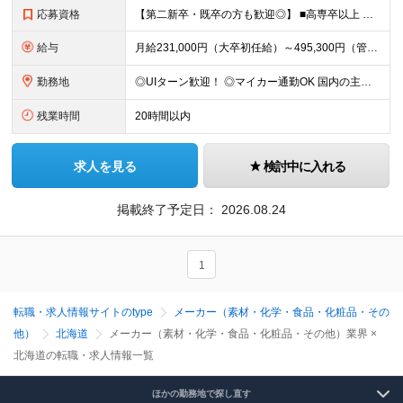
応募資格
【第二新卒・既卒の方も歓迎◎】 ■高専卒以上 （大学卒業・大学院修了の方、 または工業高等専門学校（5年制）卒業の方を想定しています。）
給与
月給231,000円（大卒初任給）～495,300円（管理職） ※残業代は100％支給します ※3ヶ月の試用期間あり。その間の待遇に変更はありません
勤務地
◎UIターン歓迎！ ◎マイカー通勤OK 国内の主要工場・研究所でのご勤務となります。（北海道、秋田、宮城、福島、茨城、埼玉、栃木、静岡、兵庫、広島、島根、山口、熊本） 初任地については、応募時に希望
残業時間
20時間以内
求人を見る
検討中に入れる
掲載終了予定日：
2026.08.24
1
転職・求人情報サイトのtype
メーカー（素材・化学・食品・化粧品・その
他）
北海道
メーカー（素材・化学・食品・化粧品・その他）業界 ×
北海道の転職・求人情報一覧
ほかの勤務地で探し直す