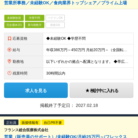
営業所事務／未経験OK／食肉業界トップシェア／プライム上場
未経験歓迎
学歴不問
ベテランOK
完全週休2日
賞与複数月
面接1回
応募資格
◆未経験OK ◆学歴不問
給与
年収386万円～450万円 月給20万円～（全国転勤ありの場合） ※別途残業代が全額支給されます ※試用期間3ヵ月あり。試用期間中の給与・待遇に差異はありません。
勤務地
以下いずれかの拠点へ配属となります。 ◆帯広駐在所 北海道帯広市西二十一条北2-26-10 ◆多賀城DC 宮城県多賀城市八幡字一本柳117-16 ◆昭島DC 東京都昭島市武蔵野2-5-28 ◆
残業時間
30時間以内
求人を見る
検討中に入れる
掲載終了予定日：
2027.02.18
正社員
面接情報有
自己PR不要
フランス総合医療株式会社
営業（販売員のサポート）/未経験OK/月給25万円～/フレックス