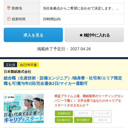
勤務地
当社各拠点からご希望に合わせて決定します。 ※希望エリア（都道府県）での配属となり、配属後の転居を伴う転勤はございません。 ※リモートワーク可 ＜本社所在地＞ 東京都港区三田3-5-27住友不動産
残業時間
20時間以内
求人を見る
検討中に入れる
掲載終了予定日：
2027.04.26
正社員
自己PR不要
日本製紙株式会社
総合職（生産技術・設備エンジニア）/独身寮・社宅有/エリア限定
職も可/賞与年2回/完全週休2日/マイカー通勤可
東証プライム上場、製紙業界のリーディングカン
パニーで働く！ 大手企業であなたのキャリアを
スタートさせませんか？
未経験歓迎
学歴不問
ベテランOK
完全週休2日
賞与複数月
面接1回