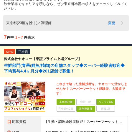
飲食業界でキャリアを積むなら、ぜひ東京都市部の求人をチェックしてみてく
ださい。
東京都(23区を除く)／調理師
変更
7
件中
1～7
件表示
NEW
正社員
株式会社ヤオコー【東証プライム上場グループ】
生鮮部門(青果/鮮魚/精肉)の店舗スタッフ◆スーパー経験者歓迎◆
平均賞与4.4ヶ月分◆201店舗で募集！
これまで培った生鮮技術を、ヤオコーで活かしま
せんか？ スーパーマーケット経験者、大歓迎で
す！
未経験歓迎
学歴不問
ベテランOK
完全週休2日
賞与複数月
面接1回
応募資格
【生鮮・調理経験者歓迎！スーパーマーケット経験者は特に歓迎します◎】 ◆高卒以上 ◆いずれかのご経験をお持ちの方 ・スーパーの生鮮売場（鮮魚・精肉・青果）での勤務経験がある方 ・鮮魚専門店や精肉専門店