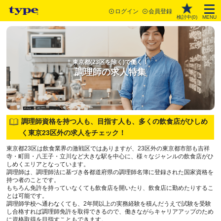
ログイン
会員登録
検討中(
0
)
MENU
東京都(23区を除く)で働く！
調理師の求人特集
調理師資格を持つ人も、目指す人も、多くの飲食店がひしめ
く東京23区外の求人をチェック！
東京都23区は飲食業界の激戦区ではありますが、23区外の東京都市部も吉祥
寺・町田・八王子・立川など大きな駅を中心に、様々なジャンルの飲食店がひ
しめくエリアとなっています。
調理師は、調理師法に基づき各都道府県の調理師名簿に登録された国家資格を
持つ者のことです。
もちろん免許を持っていなくても飲食店を開いたり、飲食店に勤めたりするこ
とは可能です。
調理師学校へ通わなくても、2年間以上の実務経験を積んだうえで試験を受験
し合格すれば調理師免許を取得できるので、働きながらキャリアアップのため
に資格取得を目指すこともできます。