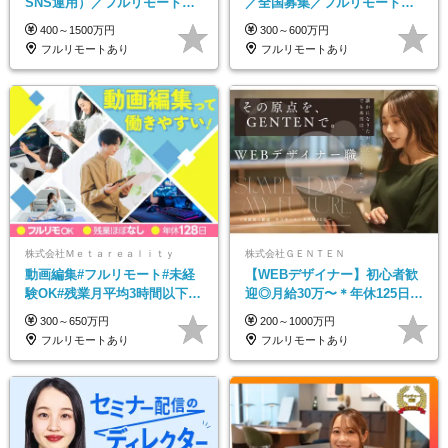
SNS運用）／フルリモートOK
／全国募集／フルリモート／
／未経験歓迎【モットーは…
最大6ヵ月の実践型研修／月給
400～1500万円
300～600万円
遊び感覚で仕事をする♪】
25万円以上
フルリモートあり
フルリモートあり
株式会社Ｍｅｔａｒｅａｌｉｔｙ
株式会社ＧＥＮＴＥＮ
動画編集#フルリモート#未経
【WEBデザイナー】初⼼者歓
験OK#残業月平均3時間以下#
迎◎⽉給30万〜＊年休125⽇＊
土日祝休み#年休128日
在宅OK＆研修あり＊フレック
300～650万円
200～1000万円
ス
フルリモートあり
フルリモートあり