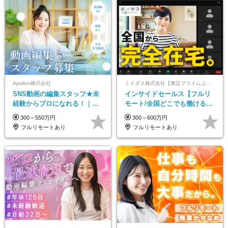
Apollon株式会社
ミイダス株式会社【東証プライム上場パーソルグループ】
SNS動画の編集スタッフ★未
インサイドセールス【フルリ
経験からプロになれる！｜お
モート/全国どこでも働ける】
うちで働くフルリモート｜残
未経験OK*土日祝休み*残業少
300～550万円
300～600万円
業ゼロで18時退勤◎
なめ*在宅勤務手当あり
フルリモートあり
フルリモートあり