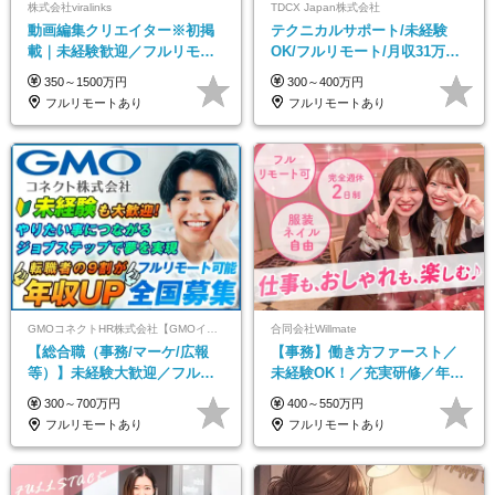
株式会社viralinks
TDCX Japan株式会社
動画編集クリエイター※初掲
テクニカルサポート/未経験
載｜未経験歓迎／フルリモー
OK/フルリモート/月収31万円
トOK／月給32万＋賞与
可/月最大3万のインセンティ
350～1500万円
300～400万円
ブ支給/平均年齢33歳
フルリモートあり
フルリモートあり
GMOコネクトHR株式会社【GMOインターネットグループ】
合同会社Willmate
【総合職（事務/マーケ/広報
【事務】働き方ファースト／
等）】未経験大歓迎／フルリ
未経験OK！／充実研修／年休
モ可で全国募集！年収アップ
127日～／残業なし／平均20代
300～700万円
400～550万円
多数★年休最大130日★
／リモートOK
フルリモートあり
フルリモートあり