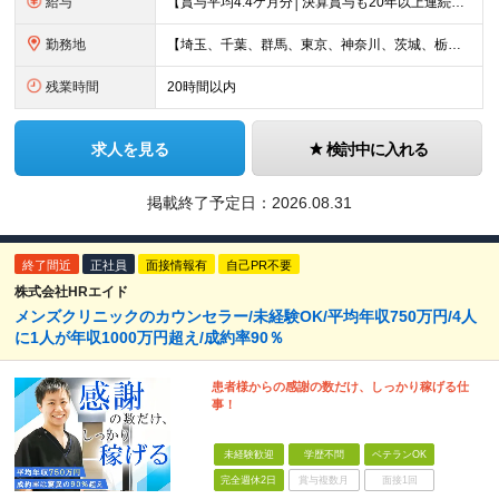
給与
【賞与平均4.4ケ月分│決算賞与も20年以上連続で支給中！】 ◆月給：258,400円～418,000円＋残業代＋各種手当 ※給与は前職での経験、スキルを考慮し、決定します ※残業代は全額支給します
勤務地
【埼玉、千葉、群馬、東京、神奈川、茨城、栃木の各店舗で積極採用中！U・Iターン歓迎】 【群馬県】 安中/伊勢崎/太田/桐生/高崎/館林/富岡/ 中之条/藤岡/前橋 【茨城県】 古河/取手/竜ヶ崎
残業時間
20時間以内
求人を見る
検討中に入れる
掲載終了予定日：
2026.08.31
終了間近
正社員
面接情報有
自己PR不要
株式会社HRエイド
メンズクリニックのカウンセラー/未経験OK/平均年収750万円/4人
に1人が年収1000万円超え/成約率90％
患者様からの感謝の数だけ、しっかり稼げる仕
事！
未経験歓迎
学歴不問
ベテランOK
完全週休2日
賞与複数月
面接1回