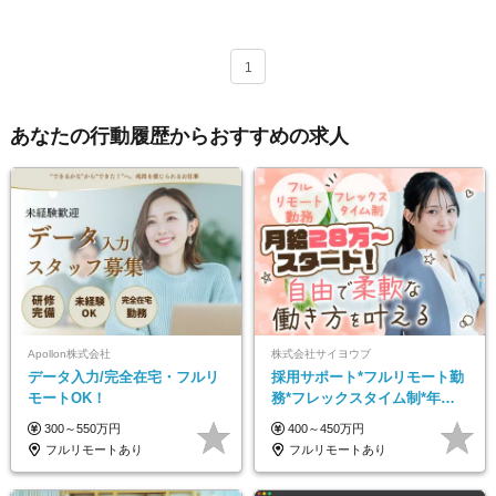
1
あなたの行動履歴からおすすめの求人
Apollon株式会社
株式会社サイヨウブ
データ入力/完全在宅・フルリ
採用サポート*フルリモート勤
モートOK！
務*フレックスタイム制*年休
120日*土日祝休み*残業ほぼな
300～550万円
400～450万円
し*育児中社員8割以上
フルリモートあり
フルリモートあり