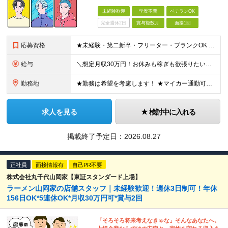
未経験歓迎
学歴不問
ベテランOK
完全週休2日
賞与複数月
面接1回
応募資格
★未経験・第二新卒・フリーター・ブランクOK ★学歴不問！ □転職回数が気になる方 □飲食業界にチャレンジしたい方 「やってみたい」という気持ちがあれば、皆さん大歓迎です♪ ◎こんな方が活躍して
給与
＼想定月収30万円！お休みも稼ぎも欲張りたい方にピッタリ！／ ★業績好調のため賞与2ヶ月分支給実績 ★誕生日手当など手当充実 ★年2回昇給チャンス有 ★残業代全額支給（1分単位で支給） 月給25万
勤務地
★勤務は希望を考慮します！ ★マイカー通勤可（駐車場完備） ★全国の各店舗で募集中！続々出店予定！ ～国内300店舗、47都道府県への展開を目標に出店中！～ ▼積極採用地域▼ ・中部（富山、石川、
求人を見る
検討中に入れる
掲載終了予定日：
2026.08.27
正社員
面接情報有
自己PR不要
株式会社丸千代山岡家【東証スタンダード上場】
ラーメン山岡家の店舗スタッフ｜未経験歓迎！週休3日制可！年休
156日OK*5連休OK*月収30万円可*賞与2回
「そろそろ将来考えなきゃな」そんなあなたへ。