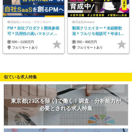
株式会社シスコム・テクノロジー
株式会社Antrace
PM＊自社プロダクト開発参画
動画クリエイター＊未経験歓
可＊汎用性の高いマネジメン
迎＊フルリモ相談可＊年休127
トスキル＊年収1000万以上可
日＊おしゃれ自由＊寮完備＊
500～1100万円
350～900万円
年数回海外研修＊イベント多
フルリモートあり
フルリモートあり
数
似ている求人特集
東京都(23区を除く)で働く！調査・分析能力が
必要とされる求人特集