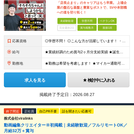
「店長止まり」のキャリアはもう卒業。 上場企
業の盤石な基盤と豊富なポストで、SVや本部職
への道を切り拓く！
未経験歓迎
学歴不問
ベテランOK
完全週休2日
賞与複数月
面接1回
応募資格
◎学歴不問！ ◎こんな方が活躍しています！ ・研修や制度面が整っている会社で働きたい方 ・店長やその先を目指したい方 ・給与を上げていきたい方 など □未経験・第二新卒・フリーター □ブランクがある
給与
★業績好調のため賞与2ヶ月分支給実績 ★誕生日手当など手当充実 ★年2回昇給チャンス有＆入社1年で店長昇格可 ★残業代全額支給（1分単位で支給） ■月給24万円～36万円 ※残業代全額支給（1分単位
勤務地
★勤務は希望を考慮します！ ★マイカー通勤可（駐車場完備） ★全国の各店舗で募集中！続々出店予定！ ～国内300店舗、47都道府県への展開を目標に出店中！～ ▼積極採用地域▼ ・中部（富山、石川、
求人を見る
検討中に入れる
掲載終了予定日：
2026.08.27
終了間近
正社員
自己PR不要
話を聞きたい応募可
株式会社viralinks
動画編集クリエイター※初掲載｜未経験歓迎／フルリモートOK／
月給32万＋賞与