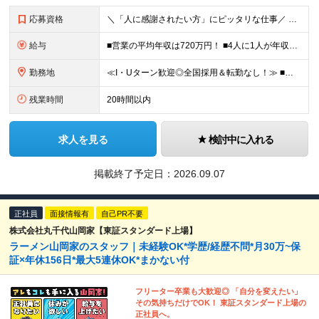
応募資格
＼「人に感謝されたい方」にピッタリな仕事／ ★第二新卒歓迎・社会人デビューもOK ◆職種・業種未経験OK ◆学歴不問 ★特別なスキルはいりません メンバーに共通しているのは、「何事にも素直に取り組め
給与
■営業の平均年収は720万円！ ■4人に1人が年収1000万円超え 月給27万円～100万円+インセンティブ(平均月20～40万円程) ＜インセンティブ制度について＞ 当社では創業以来、頑張ったら
勤務地
≪I・Uターン歓迎◎全国採用＆転勤なし！≫ ■下記エリアにある病院やクリニックでの勤務となります。 ※ご自宅からクリニックへは直行直帰です ＼★マークのついている店舗で積極採用実施中！／ 【関東エリ
残業時間
20時間以内
求人を見る
検討中に入れる
掲載終了予定日：
2026.09.07
正社員
面接情報有
自己PR不要
株式会社丸千代山岡家【東証スタンダード上場】
ラーメン山岡家のスタッフ｜未経験OK*学歴/経歴不問*月30万~保
証×年休156日*最大5連休OK*まかない付
フリーター卒業も大歓迎◎ 「自分を変えたい」
その気持ちだけでOK！ 東証スタンダード上場の
正社員へ。