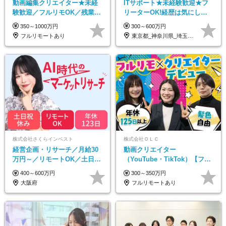
動画編集クリエイター★未経
ITサポート★未経験歓迎★フ
験歓迎／フルリモOK／残業な
リーターOK!経歴は気にしな
し／年間休日125日／髪・服・
くて大丈夫★超大手リクルー
350～1000万円
300～600万円
ネイル自由／研修充実で安心
トグループの正社員/sg
フルリモートあり
東京都_神奈川県_埼玉県_千葉県_大阪府…
株式会社さくらインベスト
株式会社ＯＬＣ
経営企画・リサーチ／月給30
動画クリエイター
万円～／リモートOK／土日祝
（YouTube・TikTok）【フレ
休み／生成AIを活用できる方
ックス/フルリモ】未経験OK
400～600万円
300～350万円
歓迎
｜Web研修1年間｜副業OK
大阪府
フルリモートあり