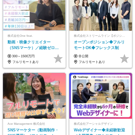
株式会社One feat.
株式会社ストリームライン【ポジションマッチ登録】
動画・映像クリエイター
オープンポジション◆フルリ
（SNSマーケ）／経験ゼロか
モートOK◆フレックス制
ら一流へ／フルリモートOK／
300～1500万円
非公開
月給30万円～／年休130日以上
フルリモートあり
フルリモートあり
Ace Management 株式会社
株式会社アーシャルデザイン
SNSマーケター（動画制作・
Webデザイナー◆未経験歓迎