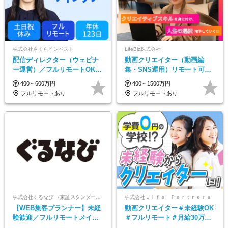
株式会社さくらインベスト
LifeBiz株式会社
配信ディレクター（ウェビナ
動画クリエイター（動画編
ー運営）／フルリモートOK／
集・SNS運用）リモート可／
土日祝休み／年休123日／年収
月平均43万／未経験歓迎／15
400～600万円
400～1500万円
600万円可
項目に細分化された研修制度♪
フルリモートあり
フルリモートあり
株式会社ぐるなび （東証スタンダード上場）
株式会社Ｌｉｆｅ Ｐａｒｔｎｅｒｓ
【WEB集客プランナー】未経
動画クリエイター＃未経験OK
験歓迎／フルリモートメイン
＃フルリモート＃月給30万～#
／プライム上場／土日祝休み
髪色・ネイル・服装自由#残業