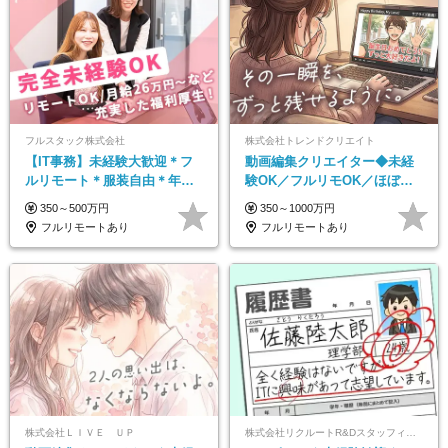
フルスタック株式会社
株式会社トレンドクリエイト
【IT事務】未経験大歓迎＊フ
動画編集クリエイター◆未経
ルリモート＊服装自由＊年休
験OK／フルリモOK／ほぼ定
125日以上＊残業なし＊月給26
時帰り／年間休日125日／髪・
350～500万円
350～1000万円
万円以上
服・ネイル自由／副業OK
フルリモートあり
フルリモートあり
株式会社ＬＩＶＥ ＵＰ
株式会社リクルートR&Dスタッフィング【リクルートグループ】