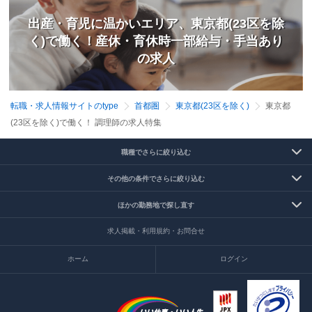
出産・育児に温かいエリア、東京都(23区を除
く)で働く！産休・育休時一部給与・手当あり
の求人
転職・求人情報サイトのtype
首都圏
東京都(23区を除く)
東京都
(23区を除く)で働く！ 調理師の求人特集
職種でさらに絞り込む
その他の条件でさらに絞り込む
ほかの勤務地で探し直す
求人掲載・利用規約・お問合せ
ホーム
ログイン