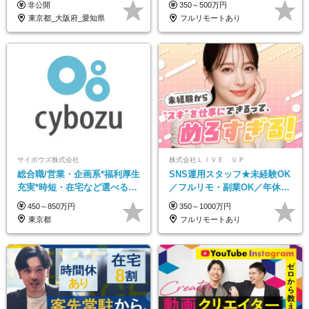
非公開
350～500万円
／東京・大阪・名古屋
少なめ#土日祝休み
東京都_大阪府_愛知県
フルリモートあり
サイボウズ株式会社
株式会社ＬＩＶＥ ＵＰ
総合職/営業・企画系*福利厚生
SNS運用スタッフ★未経験OK
充実*時短・在宅など選べる働
／フルリモ・副業OK／年休
き方*賞与年2回
125日／残業なし／髪・服・ネ
450～850万円
350～1000万円
イル・ピアス自由
東京都
フルリモートあり