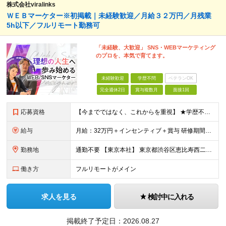
株式会社viralinks
ＷＥＢマーケター※初掲載｜未経験歓迎／月給３２万円／月残業
5h以下／フルリモート勤務可
「未経験、大歓迎」 SNS・WEBマーケティング
のプロを、本気で育てます。
未経験歓迎
学歴不問
ベテランOK
完全週休2日
賞与複数月
面接1回
応募資格
【今までではなく、これからを重視】 ★学歴不問 ★職種未経験歓迎 ★業種未経験歓迎 ★社会人未経験歓迎 ★第二新卒歓迎 ★ブランクOK ★動画編集・デザイン制作の勉強を独学でしている方など ※基礎的
給与
月給：32万円＋インセンティブ＋賞与 研修期間中：月給25万円～ ＼ 頑張りはしっかり評価！ ／ 研修期間中でも、スキルの習得状況や成果に応じて月給27万円へ昇給が可能です。 【研修期間】 期
勤務地
通勤不要 【東京本社】 東京都渋谷区恵比寿西二丁目8番4号 EX恵比寿西ビル5階
働き方
フルリモートがメイン
求人を見る
検討中に入れる
掲載終了予定日：
2026.08.27