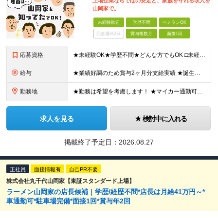
上場企業ならではの安定と、家族を守れる収入を
山岡家で。
未経験歓迎
学歴不問
ベテランOK
完全週休2日
賞与複数月
面接1回
応募資格
★未経験OK★学歴不問★どんな方でもOK □未経験・第二新卒・フリーター □ブランクがある方 □転職回数が気になる方 □飲食業界にチャレンジしたい方 「やってみたい」という気持ちがあれば、皆さん大
給与
★業績好調のため賞与2ヶ月分支給実績 ★誕生日手当など手当充実 ★年2回昇給チャンス有＆入社1年で店長昇格可 ★残業代全額支給（1分単位で支給） 【週休3日制の場合】 月給25万8,960円以上（固
勤務地
★勤務は希望を考慮します！ ★マイカー通勤可（駐車場完備） ★全国の各店舗で募集中！続々出店予定！ ～国内300店舗、47都道府県への展開を目標に出店中！～ ▼積極採用地域▼ ・中部（富山、石川、
求人を見る
検討中に入れる
掲載終了予定日：
2026.08.27
正社員
面接情報有
自己PR不要
株式会社丸千代山岡家【東証スタンダード上場】
ラーメン山岡家の店長候補｜学歴/経歴不問*店長は月給41万円～*
車通勤可*駐車場完備*面接1回*賞与年2回