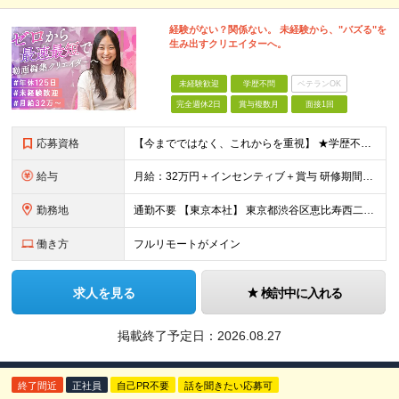
経験がない？関係ない。 未経験から、"バズる"を
生み出すクリエイターへ。
未経験歓迎
学歴不問
ベテランOK
完全週休2日
賞与複数月
面接1回
応募資格
【今までではなく、これからを重視】 ★学歴不問 ★職種未経験歓迎 ★業種未経験歓迎 ★社会人未経験歓迎 ★第二新卒歓迎 ★ブランクOK ★動画編集・デザイン制作の勉強を独学でしている方など ※基礎的
給与
月給：32万円＋インセンティブ＋賞与 研修期間中：月給25万円～ ＼ 頑張りはしっかり評価！ ／ 研修期間中でも、スキルの習得状況や成果に応じて月給27万円へ昇給が可能です。 【研修期間】 期
勤務地
通勤不要 【東京本社】 東京都渋谷区恵比寿西二丁目8番4号 EX恵比寿西ビル5階
働き方
フルリモートがメイン
求人を見る
検討中に入れる
掲載終了予定日：
2026.08.27
終了間近
正社員
自己PR不要
話を聞きたい応募可