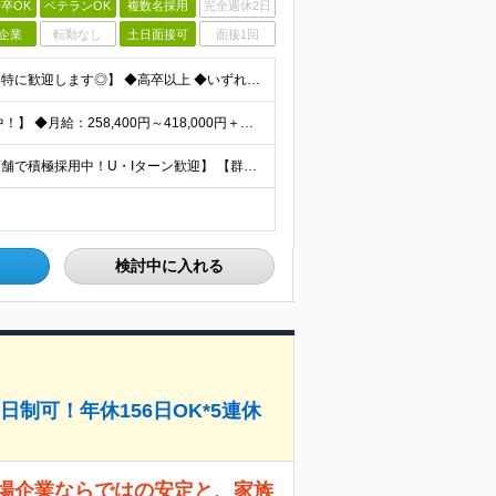
卒OK
ベテランOK
複数名採用
完全週休2日
企業
転勤なし
土日面接可
面接1回
【生鮮・調理経験者歓迎！スーパーマーケット経験者は特に歓迎します◎】 ◆高卒以上 ◆いずれかのご経験をお持ちの方 ・スーパーの生鮮売場（鮮魚・精肉・青果）での勤務経験がある方 ・鮮魚専門店や精肉専門店
【賞与平均4.4ケ月分│決算賞与も20年以上連続で支給中！】 ◆月給：258,400円～418,000円＋残業代＋各種手当 ※給与は前職での経験、スキルを考慮し、決定します ※残業代は全額支給します
【埼玉、千葉、群馬、東京、神奈川、茨城、栃木の各店舗で積極採用中！U・Iターン歓迎】 【群馬県】 安中/伊勢崎/太田/桐生/高崎/館林/富岡/ 中之条/藤岡/前橋 【茨城県】 古河/取手/竜ヶ崎
検討中に入れる
制可！年休156日OK*5連休
上場企業ならではの安定と、家族