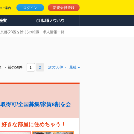
ログイン
新規会員登録
のご案内
人提案
転職ノウハウ
東京都(23区を除く)の転職・求人情報一覧
頭
前の50件
次の
50
件
最後
1
2
休取得可/全国募集/家賃8割を会
、好きな部屋に住めちゃう！