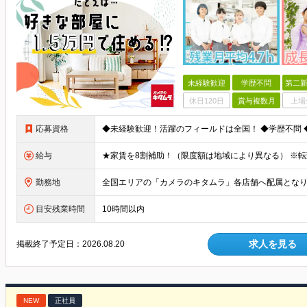
未経験歓迎
学歴不問
第二新
休日120日
賞与複数月
上場
応募資格
給与
勤務地
目安残業時間
10時間以内
求人を見る
掲載終了予定日：
2026.08.20
NEW
正社員