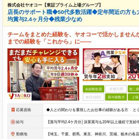
株式会社ヤオコー【東証プライム上場グループ】
店長のサポート職◆50代多数活躍◆定年間近の方も
均賞与2.4ヶ月分◆残業少なめ
チームをまとめた経験を、ヤオコーで活かしませんか
までの経験を「これから」に――
未経験歓迎
学歴不問
第二新
休日120日
賞与複数月
上場
応募資格
給与
勤務地