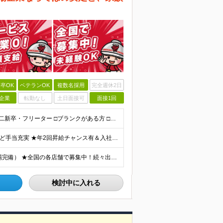
卒OK
ベテランOK
複数名採用
完全週休2日
企業
転勤なし
土日面接可
面接1回
★未経験OK★学歴不問★どんな方でもOK □未経験・第二新卒・フリーター □ブランクがある方 □転職回数が気になる方 □飲食業界にチャレンジしたい方 「やってみたい」という気持ちがあれば、皆さん大
★業績好調のため賞与2ヶ月分支給実績 ★誕生日手当など手当充実 ★年2回昇給チャンス有＆入社1年で店長昇格可 ★残業代全額支給（1分単位で支給） 【週休3日制の場合】 月給25万8,960円以上（固
★勤務は希望を考慮します！ ★マイカー通勤可（駐車場完備） ★全国の各店舗で募集中！続々出店予定！ ～国内300店舗、47都道府県への展開を目標に出店中！～ ▼積極採用地域▼ ・中部（富山、石川、
検討中に入れる