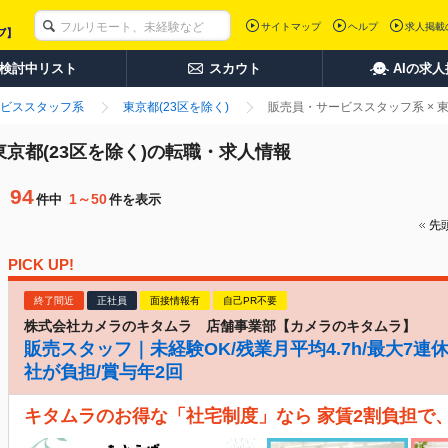
サイトマップ
ヘルプ
求人掲載
検討中リスト
スカウト
AIの求
ビススタッフ系
東京都(23区を除く)
販売員・サービススタッフ系 × 
東京都(23区を除く)の転職・求人情報
94
1～50
件中
件を表示
先
PICK UP!
終了間近
正社員
面接情報有
自己PR不要
株式会社カメラのキタムラ 店舗事業部【カメラのキタムラ】
販売スタッフ｜未経験OK/残業月平均4.7h/最大7連
社が負担/賞与年2回
キタムラのお得な「社宅制度」なら 家賃2割負担で