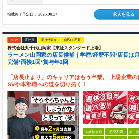
求人を見る
掲載終了予定日：
2026.08.27
NEW
正社員
面接情報有
自己PR不要
株式会社丸千代山岡家【東証スタンダード上場】
ラーメン山岡家の店長候補｜学歴/経歴不問*店長は月
完備*面接1回*賞与年2回
「店長止まり」のキャリアはもう卒業。 上場企業
SVや本部職への道を切り拓く！
未経験歓迎
学歴不問
第二新