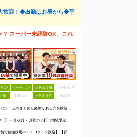
大歓迎！◆出勤はお昼から◆平
？ スーパー未経験OK。これ
卒OK
ベテランOK
複数名採用
完全週休2日
企業
転勤なし
土日面接可
面接1回
◆人との関わりを重視したお仕事の経験がある方 とくにチームをまとめた経験がある方を歓迎します ┗例えば… □スーパーマーケット・ホームセンター・ドラッグストアなどの 小売業でチームをまと
【賞与平均2.4ケ月分│決算賞与も20年以上連続で支給中！】 ＜月収例＞ 月収29万円（地域限定正社員／残業代・各種手当含む） 月収26万円（契約社員／残業代・各種手当含む） ◆月給：月給258,
【埼玉、千葉、群馬、東京、神奈川、茨城、栃木の各店舗で積極採用中！U・Iターン歓迎】 【群馬県】 安中/伊勢崎/太田/桐生/高崎/館林/富岡/ 中之条/藤岡/前橋 【茨城県】 古河/取手/竜ヶ崎