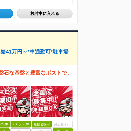
検討中に入れる
給41万円～*車通勤可*駐車場
の盤石な基盤と豊富なポストで、
卒OK
ベテランOK
複数名採用
完全週休2日