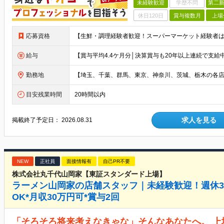
未経験歓迎
学歴不問
第二新
休日120日
賞与複数月
上場
応募資格
給与
勤務地
目安残業時間
20時間以内
求人を見る
掲載終了予定日：
2026.08.31
NEW
正社員
面接情報有
自己PR不要
株式会社丸千代山岡家【東証スタンダード上場】
ラーメン山岡家の店舗スタッフ｜未経験歓迎！週休3日
OK*月収30万円可*賞与2回
「そろそろ将来考えなきゃな」そんなあなたへ。 