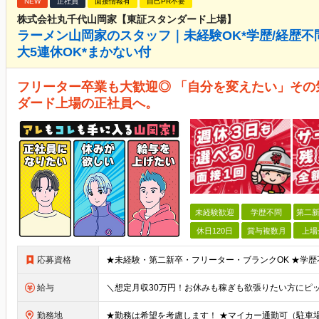
NEW
正社員
面接情報有
自己PR不要
株式会社丸千代山岡家【東証スタンダード上場】
ラーメン山岡家のスタッフ｜未経験OK*学歴/経歴不問*
大5連休OK*まかない付
フリーター卒業も大歓迎◎ 「自分を変えたい」その
ダード上場の正社員へ。
未経験歓迎
学歴不問
第二新
休日120日
賞与複数月
上場
応募資格
給与
勤務地