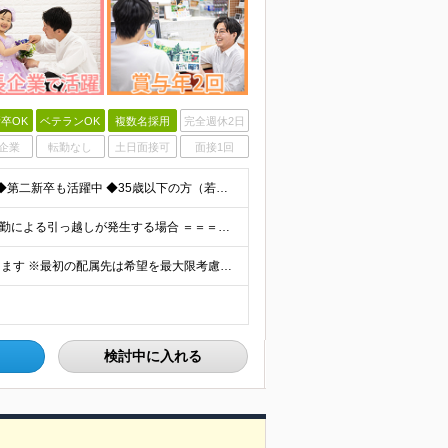
卒OK
ベテランOK
複数名採用
完全週休2日
企業
転勤なし
土日面接可
面接1回
◆未経験歓迎！活躍のフィールドは全国！ ◆学歴不問 ◆第二新卒も活躍中 ◆35歳以下の方（若年層の長期キャリア形成を図るため）
★家賃を8割補助！（限度額は地域により異なる） ※転勤による引っ越しが発生する場合 ＝＝＝＝＝＝＝＝＝＝＝＝＝＝＝＝＝＝＝＝＝＝＝ 例えば、家賃7.5万円なら6万円は会社で負担。 あなたが支払うのは、
全国エリアの「カメラのキタムラ」各店舗へ配属となります ※最初の配属先は希望を最大限考慮した上で決定します ▼詳しい勤務地住所は下記URLをご確認ください。 https://sss.kitamur
検討中に入れる