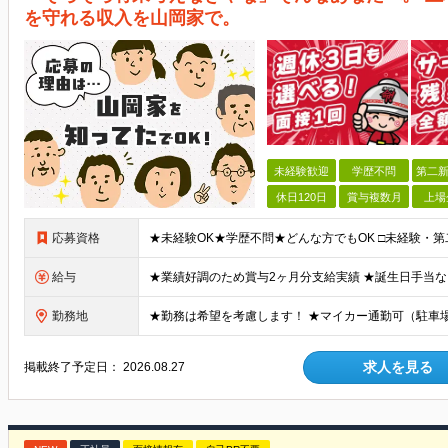
を守れる収入を山岡家で。
未経験歓迎
学歴不問
第二新
休日120日
賞与複数月
上場
応募資格
給与
勤務地
求人を見る
掲載終了予定日：
2026.08.27