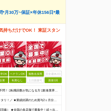
月30万~保証×年休156日*最
気持ちだけでOK！ 東証スタン
卒OK
ベテランOK
複数名採用
完全週休2日
企業
転勤なし
土日面接可
面接1回
★未経験・第二新卒・フリーター・ブランクOK ★学歴不問！ □転職回数が気になる方 □飲食業界にチャレンジしたい方 「やってみたい」という気持ちがあれば、皆さん大歓迎です♪ ◎こんな方が活躍して
＼想定月収30万円！お休みも稼ぎも欲張りたい方にピッタリ！／ ★業績好調のため賞与2ヶ月分支給実績 ★誕生日手当など手当充実 ★年2回昇給チャンス有 ★残業代全額支給（1分単位で支給） 月給25万
★勤務は希望を考慮します！ ★マイカー通勤可（駐車場完備） ★全国の各店舗で募集中！続々出店予定！ ～国内300店舗、47都道府県への展開を目標に出店中！～ ▼積極採用地域▼ ・中部（富山、石川、