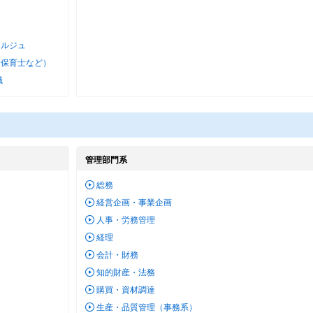
ェルジュ
・保育士など）
職
管理部門系
総務
経営企画・事業企画
人事・労務管理
経理
会計・財務
知的財産・法務
購買・資材調達
生産・品質管理（事務系）