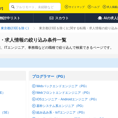
サイトマップ
ヘルプ
求人掲載
検討中リスト
スカウト
AIの求
東京都(23区を除く)
東京都(23区を除く)に関する転職・求人情報の絞り込
転職・求人情報の絞り込み条件一覧
営業、ITエンジニア、事務職などの職種で絞り込んで検索できるページです。
プログラマー（PG）
Webバックエンドエンジニア（PG）
SE）
Webフロントエンドエンジニア（PG）
iOSエンジニア・Androidエンジニア（PG）
基幹システム系エンジニア（PG）
（SE）
組み込み系・IoTエンジニア（PG）