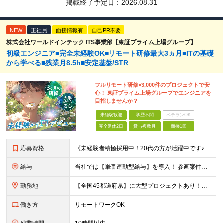
掲載終了予定日：
2026.08.31
NEW
正社員
面接情報有
自己PR不要
株式会社ワールドインテック ITS事業部【東証プライム上場グループ】
初級エンジニア■完全未経験OK■リモート研修最大3ヵ月■ITの基礎
から学べる■残業月8.5h■安定基盤/STR
フルリモート研修×3,000件のプロジェクトで安
心！ 東証プライム上場グループでエンジニアを
目指しませんか？
未経験歓迎
学歴不問
ベテランOK
完全週休2日
賞与複数月
面接1回
応募資格
《未経験者積極採用中！20代の方が活躍中です♪》 ◎約4割が実務未経験入社！ ■学歴・職歴は一切問いません！ ■第二新卒の方もお気軽にご相談ください♪ ■入社してから数年は、転勤の可能性があります
給与
当社では【単価連動型給与】を導入！ 参画案件の契約単価に連動して給与が決定。 還元率は単価の【70％～80％】と東証プライム上場グループとして高水準です！（社会保険料・教育コスト含む） ■関東：月給
勤務地
【全国45都道府県】に大型プロジェクトあり！※ 四国・沖縄を除く 主要勤務地： 北海道/宮城県/栃木県/埼玉県/千葉県/東京都/神奈川県/愛知県/大阪府/京都府/兵庫県/広島県/福岡県/熊本県 ※勤
働き方
リモートワークOK