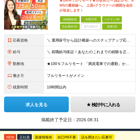
★100%フルリモート★月収50万〜 設計から、A
WSの最前線へ。 上流×クラウドへの挑戦を会社
が並走します！
未経験歓迎
学歴不問
ベテランOK
完全週休2日
賞与複数月
面接1回
応募資格
＼ 運用保守から設計構築へのステップアップ応援！ ／ ★学歴・分野不問（運用保守経験のみでも歓迎） ★「設計・構築に挑戦したい」「市場価値を高めたい」という意欲を重視！ ┗豊富な案件（SIer直下など
給与
＼ 前職給与保証！あなたのこれまでの経験を正当評価 ／ ★月収50万円～スタート！【年俸600万～1,162万8,000円（12分割）】 ――「頑張りが給与に直結しない…」そんな不満とは無縁の環境で
勤務地
★100％フルリモート 「満員電車での通勤」から卒業できます！ ★転勤なし 【本社】 東京都新宿区神楽坂1-2 研究社英語センタービル3階 本社またはプロジェクト先にて勤務いただきます！ ※プロジ
働き方
フルリモートがメイン
残業時間
10時間以内
求人を見る
検討中に入れる
掲載終了予定日：
2026.08.31
NEW
正社員
面接情報有
自己PR不要
話を聞きたい応募可