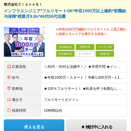
株式会社Ｃｒａｎｅ＆Ｉ
インフラエンジニア*フルリモートOK*年収1000万以上確約*前職給
与保障*残業月9.8h*40代50代活躍
≪年収1000万円確約×フルリモート≫ 上流工程か
ら技術とキャリアを牽引する存在へ
未経験歓迎
学歴不問
ベテランOK
完全週休2日
賞与複数月
面接1回
応募資格
＼40代・50代も活躍中！／ ★学歴不問 ★インフラエンジニアの経験を5年以上お持ちの方 ≪こんな方にピッタリです！≫ ◎自身の市場価値を正当に評価してほしい ◎今より年収をアップさせたい ◎多彩な
給与
★年収1000万～スタート！ 年俸1,000万円～1,162万8,000円（12分割） ※経験・スキルを考慮の上決定します ※上記金額には固定残業代（月30h分・158,400円～184,000円
勤務地
★100％フルリモート！ ★転居を伴う転勤なし 本社またはプロジェクト先にて勤務いただきます！ ※プロジェクト先は一都三県及び23区内がメイン 【本社】 東京都新宿区神楽坂1-2 研究社英語センタ
働き方
フルリモートがメイン
残業時間
10時間以内
求人を見る
検討中に入れる