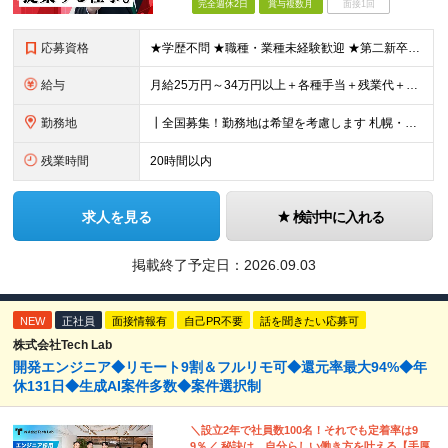
完全週休2日
賞与複数月
面接1回
応募資格
★学歴不問 ★職種・業種未経験歓迎 ★第二新卒歓迎 ＜こんな方にオススメ＞ ◎一つの商材ではなく、幅広い提案で勝負したい ◎成長企業でスケールの大きい仕事に挑戦したい ◎実力を評価されたい＆腰を据え
給与
月給25万円～34万円以上＋各種手当＋残業代＋賞与年2回 初年度想定年収：348万円～ ※経験・能力を考慮のうえ優遇します。 ※上記にはエリア給（10,000円～15,000円）、見込み残業代（20
勤務地
┃全国募集！勤務地は希望を考慮します 札幌・仙台・東京・横浜・金沢・名古屋・大阪・京都・広島・福岡 募集 ※上記のほか、全国に拠点あり ※キャリアアップやキャリアシフトに伴う転勤も一部ありますが、基
残業時間
20時間以内
求人を見る
検討中に入れる
掲載終了予定日：
2026.09.03
NEW
正社員
面接情報有
自己PR不要
話を聞きたい応募可
株式会社Tech Lab
開発エンジニア◆リモート9割＆フルリモ可◆還元率最大94%◆年
休131日◆生成AI案件多数◆案件選択制
＼設立2年で社員数100名！それでも定着率は9
9％／ 秘訣は、自分らしい働き方を叶える【手厚