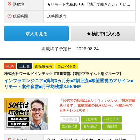
勤務地
★リモート実績あり★ 『地元で働きたい』という希望に、業界トップクラス約7,000件の取引事業所数、90,000件以上のプロジェクトから検討をいたします。 全国の取引先での就業となります（沖縄を除
残業時間
10時間以内
求人を見る
検討中に入れる
掲載終了予定日：
2026.08.24
NEW
正社員
面接情報有
自己PR不要
株式会社ワールドインテック ITS事業部【東証プライム上場グループ】
インフラエンジニア■賞与3ヵ月分■7割上流■希望重視のアサイン■
リモート案件多数■月平均残業8.5h/INF
「50代での転職はムリ！？」いえいえ、採用実績
あります！ 意欲重視の採用だから、何歳からで
もチャレンジOK！
未経験歓迎
学歴不問
ベテランOK
完全週休2日
賞与複数月
面接1回