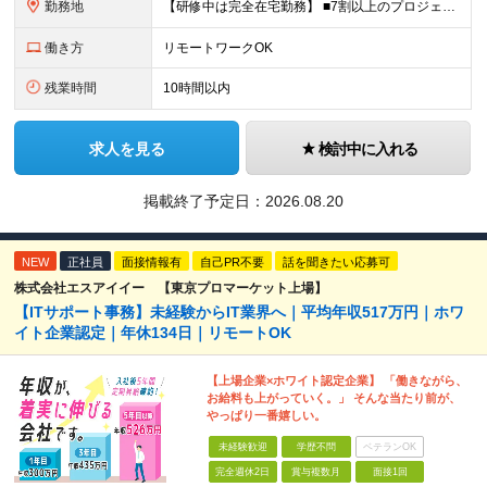
勤務地
【研修中は完全在宅勤務】 ■7割以上のプロジェクトでリモートワークを導入 ■フルリモートもあり ■一都三県のプロジェクト先 ■転居を伴う転勤なし ＜プロジェクト先＞ 東京・神奈川・千葉・埼玉でのプロ
働き方
リモートワークOK
残業時間
10時間以内
求人を見る
検討中に入れる
掲載終了予定日：
2026.08.20
NEW
正社員
面接情報有
自己PR不要
話を聞きたい応募可
株式会社エスアイイー 【東京プロマーケット上場】
【ITサポート事務】未経験からIT業界へ｜平均年収517万円｜ホワ
イト企業認定｜年休134日｜リモートOK
【上場企業×ホワイト認定企業】 「働きながら、
お給料も上がっていく。」 そんな当たり前が、
やっぱり一番嬉しい。
未経験歓迎
学歴不問
ベテランOK
完全週休2日
賞与複数月
面接1回