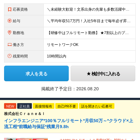
応募資格
＼未経験大歓迎！文系出身の先輩も多数活躍中／ ◆PCスキルに自信のない方も歓迎 ◆完全未経験OK ◆社会人デビューもOK ◆学歴不問 「働きながら少しずつ専門スキルを身につけたい」という意欲重視の採
給与
＼平均年収517万円！入社5年目まで毎年必ず昇給／ ■賞与年3回 ■年収800万円以上も可 ■入社3年以上の平均年収469.2万円 月給23万2000円以上＋賞与年3回＋各種手当 ☆入社5年目まで最
勤務地
【研修中はフルリモート勤務】 ★7割以上のプロジェクトでリモートワークを導入 ★一都三県のプロジェクト先 ★転居を伴う転勤なし ＜プロジェクト先＞ 東京・神奈川・千葉・埼玉でのプロジェクト先にて勤務
働き方
リモートワークOK
残業時間
10時間以内
求人を見る
検討中に入れる
掲載終了予定日：
2026.08.20
NEW
正社員
面接情報有
自己PR不要
話を聞きたい応募可
株式会社Ｃｒａｎｅ＆Ｉ
インフラエンジニア*100％フルリモート*月収50万～*クラウド×上
流工程*前職給与保証*残業月9.8h