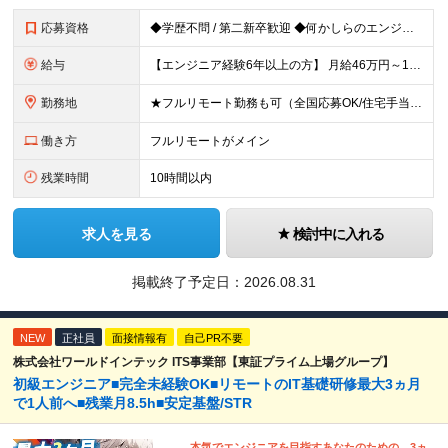
応募資格
◆学歴不問 / 第二新卒歓迎 ◆何かしらのエンジニア経験をお持ちの方 （言語・期間・フェーズ不問） 経験浅めの方も遠慮なくご応募ください！ ■入社前Q＆A ────── ◎実力に見合った報酬が手に
給与
【エンジニア経験6年以上の方】 月給46万円～100万円（固定残業代含む） ※上記月給には月30時間分の固定残業代（月8万7,400円～月19万円）を含む。超過分は全額支給。 【エンジニア経験4年以
勤務地
★フルリモート勤務も可（全国応募OK/住宅手当を支給します） ※案件によって常駐が必要になる場合があります。 ※希望がない限り、転勤はありません ※U・Iターン歓迎 ★ルトラの社員は全国各地で活躍中
働き方
フルリモートがメイン
残業時間
10時間以内
求人を見る
検討中に入れる
掲載終了予定日：
2026.08.31
NEW
正社員
面接情報有
自己PR不要
株式会社ワールドインテック ITS事業部【東証プライム上場グループ】
初級エンジニア■完全未経験OK■リモートのIT基礎研修最大3ヵ月
で1人前へ■残業月8.5h■安定基盤/STR
本気でエンジニアを目指すあなたのための、3ヵ