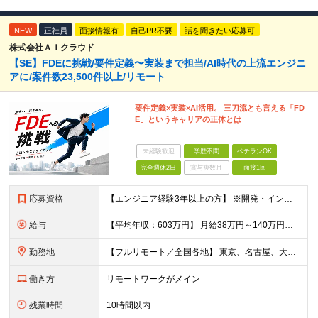
NEW
正社員
面接情報有
自己PR不要
話を聞きたい応募可
株式会社ＡＩクラウド
【SE】FDEに挑戦/要件定義〜実装まで担当/AI時代の上流エンジニ
アに/案件数23,500件以上/リモート
要件定義×実装×AI活用。 三刀流とも言える「FD
E」というキャリアの正体とは
未経験歓迎
学歴不問
ベテランOK
完全週休2日
賞与複数月
面接1回
応募資格
【エンジニア経験3年以上の方】 ※開発・インフラ・工程・言語一切不問 ※文理・学歴不問 【歓迎条件】 ◆Python実務経験がある方 ◆LLM・生成AIを使った開発経験がある方 ◆要件定義・顧客折衝
給与
【平均年収：603万円】 月給38万円～140万円＋諸手当（経験者） 【平均年収603万円】 ※案件の契約内容や昇給額などはすべて開示します。 ※経験や能力を考慮し決定します。 ※月給には固定残業
勤務地
【フルリモート／全国各地】 東京、名古屋、大阪、福岡を中心とした全国のプロジェクトにアサイン。 ※プロジェクトは完全選択制です。 ※フルリモート、ハイブリッド型、常駐案件から自由に選択可能です。 ※転
働き方
リモートワークがメイン
残業時間
10時間以内