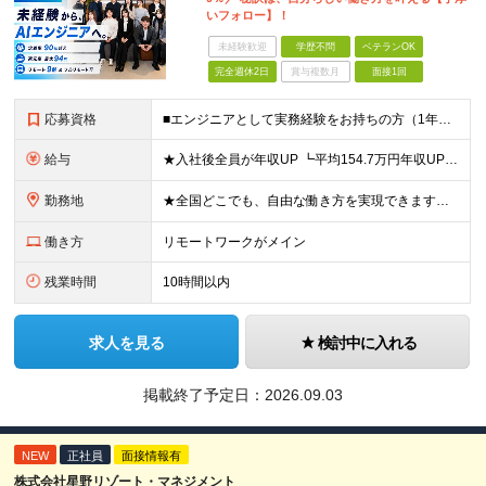
いフォロー】！
未経験歓迎
学歴不問
ベテランOK
完全週休2日
賞与複数月
面接1回
応募資格
■エンジニアとして実務経験をお持ちの方（1年以上） ■学歴不問 ■既卒・第二新卒OK ☆Tech Labの事業内容、ビジョンに共感できる⽅はぜひご応募ください！ ☆意欲重視の採用です！ 「経歴に自信
給与
★入社後全員が年収UP ┗平均154.7万円年収UP！ ┗最大380万円UPの実績も 月給35万円～100万円＋決算賞与＋各種手当 【 給与イメージ 】 ■経験1年以上…月給35万円～＋決算賞与
勤務地
★全国どこでも、自由な働き方を実現できます！ 全国のプロジェクト先やフルリモート環境での勤務も可能です。 ＼自由度の高い働き方、叶えます／ ・フルリモートで働きたい ・ハイブリットに働きたい ・家庭
働き方
リモートワークがメイン
残業時間
10時間以内
求人を見る
検討中に入れる
掲載終了予定日：
2026.09.03
NEW
正社員
面接情報有
株式会社星野リゾート・マネジメント