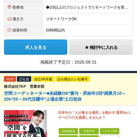
勤務地
◆2/3以上のプロジェクトでリモートワークを実施中！ ≪自社拠点≫ ・東京本社／東京都千代田区丸の内二丁目6番1号 丸の内パークビルディング6階 ・関西支社／⼤阪府⼤阪市中央区安⼟町2-3-13 ⼤
働き方
リモートワークOK
残業時間
20時間以内
求人を見る
検討中に入れる
掲載終了予定日：
2026.08.31
NEW
正社員
自己PR不要
話を聞きたい応募可
株式会社TKP 営業本部
空間コーディネーター■未経験OK*賞与・昇給年2回*残業月10～
20h*20～30代活躍中*上場企業*土日祝休
日本中の「人が集まる場所」を動かす 業界No.1
サービス(*)を提案しませんか？
未経験歓迎
学歴不問
ベテランOK