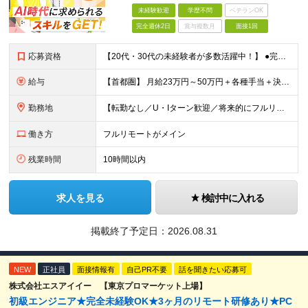
未経験歓迎
学歴不問
ベテランOK
完全週休2日
賞与複数月
面接1回
応募資格
【20代・30代の未経験者が多数活躍中！】 ●完全未経験、第二新卒、既卒、フリーターの方大歓迎！ ●学歴・職歴・転職回数・ブランク一切不問 ※34歳までの方（若年層の長期キャリア形成を図るため） ★
給与
【首都圏】 月給23万円～50万円＋各種手当＋決算賞与 【大阪】 月給22万円～50万円＋各種手当＋決算賞与 【愛知】 月給21.5万円～50万円＋各種手当＋決算賞与 【福岡・宮城】 月給20万
勤務地
【転勤なし／U・Iターン歓迎／将来的にフルリモートOK】 本社（新宿区）、大阪支店、名古屋支店または東京都・神奈川県・千葉県・埼玉県・愛知県・大阪府・福岡県をはじめ、全国のプロジェクト先 ※ご希望を
働き方
フルリモートがメイン
残業時間
10時間以内
求人を見る
検討中に入れる
掲載終了予定日：
2026.08.31
NEW
正社員
面接情報有
自己PR不要
話を聞きたい応募可
株式会社エスアイイー 【東京プロマーケット上場】
初級エンジニア★完全未経験OK★3ヶ月のリモート研修あり★PC