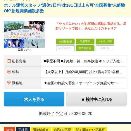
ホテル運営スタッフ*週休3日/年休161日以上も可*全国募集*未経験
OK*新規開業施設多数
「やってみたい」がお客様の感動に直結する。星
野リゾートで描く、あなただけのキャリア
未経験歓迎
学歴不問
ベテランOK
完全週休2日
賞与複数月
面接1回
応募資格
■学歴不問 ■未経験・第二新卒歓迎 キャリア入社のメンバーは元美容師、営業、教員などさまざま！ これまでの経験やあなたらしい視点を活かして よりよいサービスを生み出していきましょう！
給与
【大卒以上】月給240,800円以上+賞与2回+各種手当 【短大・専門学校卒】月給204,400円以上+賞与2回+各種手当 【上記以外】月給187,000円以上+賞与2回+各種手当 ※経験、資格、能
勤務地
★全国の施設で募集！オープニング施設でサービスを作っていきたい方は大歓迎！ ★希望しない転勤は原則なし 【積極採用エリア】 ■界 蔵王（26年10月開業予定） ※開業前に入社された場合、全国の星野リ
求人を見る
検討中に入れる
掲載終了予定日：
2026.08.20
NEW
正社員
面接情報有
自己PR不要
話を聞きたい応募可