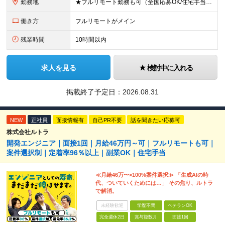
勤務地
★フルリモート勤務も可（全国応募OK/住宅手当を支給します） ※案件によって常駐が必要になる場合があります。 ※希望がない限り、転勤はありません ※U・Iターン歓迎 ★ルトラの社員は全国各地で活躍中
働き方
フルリモートがメイン
残業時間
10時間以内
求人を見る
検討中に入れる
掲載終了予定日：
2026.08.31
NEW
正社員
面接情報有
自己PR不要
話を聞きたい応募可
株式会社ルトラ
開発エンジニア｜面接1回｜月給46万円～可｜フルリモートも可｜
案件選択制｜定着率96％以上｜副業OK｜住宅手当
≪月給46万〜×100%案件選択≫ 「生成AIの時
代、ついていくためには…」 その焦り、ルトラ
で解消。
未経験歓迎
学歴不問
ベテランOK
完全週休2日
賞与複数月
面接1回