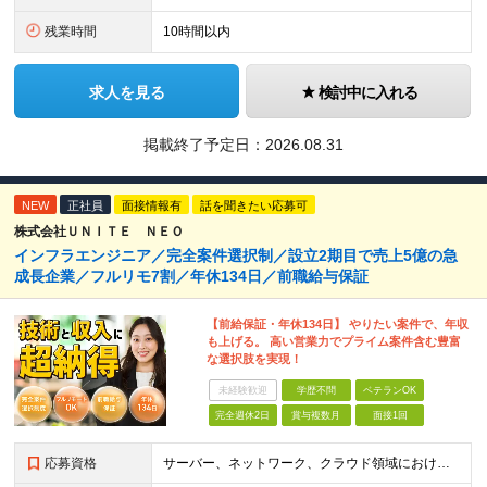
残業時間
10時間以内
求人を見る
検討中に入れる
掲載終了予定日：
2026.08.31
NEW
正社員
面接情報有
話を聞きたい応募可
株式会社ＵＮＩＴＥ ＮＥＯ
インフラエンジニア／完全案件選択制／設立2期目で売上5億の急
成長企業／フルリモ7割／年休134日／前職給与保証
【前給保証・年休134日】 やりたい案件で、年収
も上げる。 高い営業力でプライム案件含む豊富
な選択肢を実現！
未経験歓迎
学歴不問
ベテランOK
完全週休2日
賞与複数月
面接1回
応募資格
サーバー、ネットワーク、クラウド領域におけるインフラエンジニアとしての何らかの実務経験（年数不問） ※設計、構築、運用保守、監視等 少しでも実務経験があれば、まずは気軽にエントリーしてみてください！