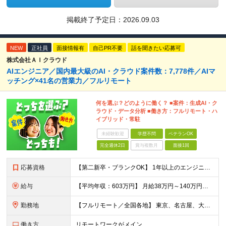
掲載終了予定日：
2026.09.03
NEW
正社員
面接情報有
自己PR不要
話を聞きたい応募可
株式会社ＡＩクラウド
AIエンジニア／国内最大級のAI・クラウド案件数：7,778件／AIマ
ッチング×41名の営業力／フルリモート
何を選ぶ？どのように働く？ ■案件：生成AI・ク
ラウド・データ分析 ■働き方：フルリモート・ハ
イブリッド・常駐
未経験歓迎
学歴不問
ベテランOK
完全週休2日
賞与複数月
面接1回
応募資格
【第二新卒・ブランクOK】 1年以上のエンジニア経験がある方(開発・インフラ・工程・言語一切不問） 文理・学歴不問 【三上さんの事例】 転職前 AWS案件を希望していましたが、資格や評価軸が不明確で
給与
【平均年収：603万円】 月給38万円～140万円＋諸手当（経験者） 【平均年収603万円】 ※案件の契約内容や昇給額などはすべて開示します。 ※経験や能力を考慮し決定します。 ※月給には固定残業
勤務地
【フルリモート／全国各地】 東京、名古屋、大阪、福岡を中心とした全国のプロジェクトにアサイン。 ※プロジェクトは完全選択制です。 ※フルリモート、ハイブリッド型、常駐案件から自由に選択可能です。 ※転
働き方
リモートワークがメイン