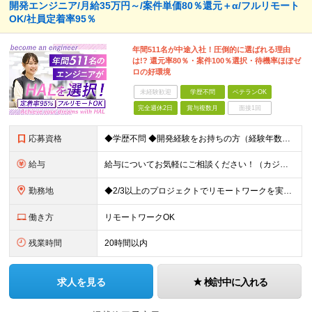
開発エンジニア/月給35万円～/案件単価80％還元＋α/フルリモート
OK/社員定着率95％
年間511名が中途入社！圧倒的に選ばれる理由
は!? 還元率80％・案件100％選択・待機率ほぼゼ
ロの好環境
未経験歓迎
学歴不問
ベテランOK
完全週休2日
賞与複数月
面接1回
応募資格
◆学歴不問 ◆開発経験をお持ちの方（経験年数不問） ＜こんな方は大歓迎！＞ ◎今の収入をもっと増やしたい ◎もっと上流の案件で活躍したい ◎将来のキャリアにつながる案件に携わりたい ◎自分のやりたい
給与
給与についてお気軽にご相談ください！（カジュアル面談可能） 月給35万円～＋各種手当＋賞与2回 ※固定残業代は、時間外労働の有無に関わらず40時間分を87,500円～支給 ※超過分は別途支給 ※試用
勤務地
◆2/3以上のプロジェクトでリモートワークを実施中！ ≪自社拠点≫ ・東京本社／東京都千代田区丸の内二丁目6番1号 丸の内パークビルディング6階 ・関西支社／⼤阪府⼤阪市中央区安⼟町2-3-13 ⼤
働き方
リモートワークOK
残業時間
20時間以内
求人を見る
検討中に入れる