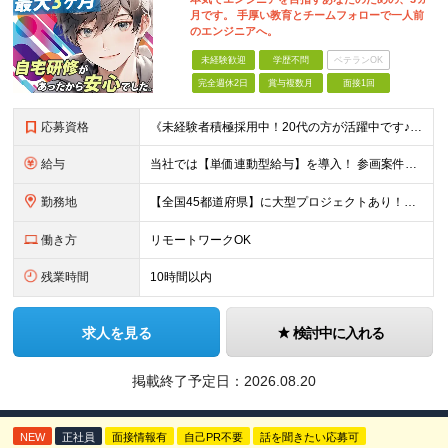
月です。 手厚い教育とチームフォローで一人前
のエンジニアへ。
未経験歓迎
学歴不問
ベテランOK
完全週休2日
賞与複数月
面接1回
応募資格
《未経験者積極採用中！20代の方が活躍中です♪》 ◎約4割が実務未経験入社！ ■学歴・職歴は一切問いません！ ■第二新卒の方もお気軽にご相談ください♪ ■入社してから数年は、転勤の可能性があります
給与
当社では【単価連動型給与】を導入！ 参画案件の契約単価に連動して給与が決定。 還元率は単価の【70％～80％】と東証プライム上場グループとして高水準です！（社会保険料・教育コスト含む） ■関東：月給
勤務地
【全国45都道府県】に大型プロジェクトあり！※ 四国・沖縄を除く 主要勤務地： 北海道/宮城県/栃木県/埼玉県/千葉県/東京都/神奈川県/愛知県/大阪府/京都府/兵庫県/広島県/福岡県/熊本県 ※勤
働き方
リモートワークOK
残業時間
10時間以内
求人を見る
検討中に入れる
掲載終了予定日：
2026.08.20
NEW
正社員
面接情報有
自己PR不要
話を聞きたい応募可