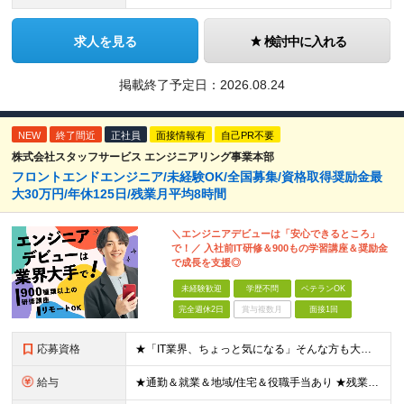
求人を見る
検討中に入れる
掲載終了予定日：
2026.08.24
NEW
終了間近
正社員
面接情報有
自己PR不要
株式会社スタッフサービス エンジニアリング事業本部
フロントエンドエンジニア/未経験OK/全国募集/資格取得奨励金最
大30万円/年休125日/残業月平均8時間
＼エンジニアデビューは「安心できるところ」
で！／ 入社前IT研修＆900もの学習講座＆奨励金
で成長を支援◎
未経験歓迎
学歴不問
ベテランOK
完全週休2日
賞与複数月
面接1回
応募資格
★「IT業界、ちょっと気になる」そんな方も大歓迎！ ■学歴不問 ■未経験・第二新卒歓迎 ■知識・経験はこれから身につけていければOK！ □■ステップアップ■□ 社内システム開発やインフラ構築などジャ
給与
★通勤＆就業＆地域/住宅＆役職手当あり ★残業代は全額支給 ★選べる給与制度あり！ ■東京・神奈川・千葉・埼玉勤務の場合 月給24.5万円～55万円＋諸手当 （残業代は全額支給） (20,000円の