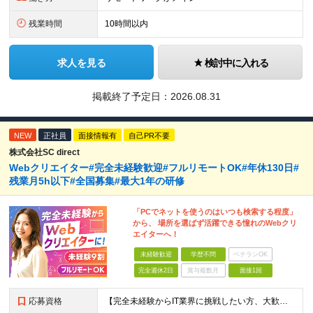
残業時間
10時間以内
求人を見る
検討中に入れる
掲載終了予定日：
2026.08.31
NEW
正社員
面接情報有
自己PR不要
株式会社SC direct
Webクリエイター#完全未経験歓迎#フルリモートOK#年休130日#
残業月5h以下#全国募集#最大1年の研修
「PCでネットを使うのはいつも検索する程度」
から、 場所を選ばず活躍できる憧れのWebクリ
エイターへ！
未経験歓迎
学歴不問
ベテランOK
完全週休2日
賞与複数月
面接1回
応募資格
【完全未経験からIT業界に挑戦したい方、大歓迎！】 ●応募年齢制限：34歳まで（若年層の長期キャリア形成を図るため） ★学歴不問・転職回数不問 ★第二新卒・社会人デビューOK 【こんな方を求めていま