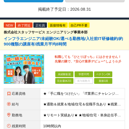
掲載終了予定日：
2026.08.31
NEW
終了間近
正社員
面接情報有
自己PR不要
株式会社スタッフサービス エンジニアリング事業本部
インフラエンジニア/未経験OK/選べる勤務地/入社前IT研修確約/約
900種類の講座有/残業月平均8時間
転職しても「ひとりぼっち」にはさせません！
先輩の隣で、“安心IT業界デビュー”しよう☆彡
未経験歓迎
学歴不問
ベテランOK
完全週休2日
賞与複数月
面接1回
応募資格
★「手に職をつけたい」「IT業界にチャレンジしたい」方歓迎！ ■学歴不問 ■IT知識・理系文系不問！未経験・第二新卒OK ★ITサポート・IT事務やエンジニアの経験をお持ちの方は優遇します！ 地方在
給与
★通勤＆就業＆地域/住宅＆役職手当あり ★残業代は全額支給 ★選べる給与制度あり！ ■東京・神奈川・千葉・埼玉勤務の場合 月給24.5万円～55万円＋諸手当 （残業代は全額支給） (20,000円の
勤務地
★リモート実績あり★ ★地域/住宅・単身赴任手当などサポートも万全 ★転任費用や寮・社宅制度も完備しています ★勤務地については希望を考慮の上、決定します ★面接地エリアでの就業率92％以上！ 『地
残業時間
10時間以内