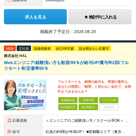
残業時間
10時間以内
求人を見る
検討中に入れる
掲載終了予定日：
2026.08.20
NEW
正社員
面接情報有
自己PR不要
話を聞きたい応募可
株式会社 HAL
Webエンジニア/経験浅い方も歓迎/99％が給与UP/賞与年2回/フル
リモート有/定着率95％
フルリモートも、納得の給与も、希望の案件も。
あなたの理想に「無理」と言わない会社で、全部
叶えてみませんか？
未経験歓迎
学歴不問
ベテランOK
完全週休2日
賞与複数月
面接1回
応募資格
＜エンジニアのご経験浅い方／スクール卒OK＞ ◆学歴不問 ◆未経験OK ＜こんな方は大歓迎！＞ ◎今の収入に不満がある方 ◎新しい言語・スキルに挑戦したい方 ◎腰を据えて活躍したい方 ◎頑張りを評価
給与
社員の約9割が年収UP！ ■首都圏エリア（東京、神奈川、千葉、埼玉勤務） 月給25万円～26万円（固定残業代含む） ※固定残業代は、時間外労働の有無に関わらず17時間分を30,000円～31,200