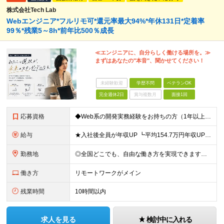
株式会社Tech Lab
Webエンジニア*フルリモ可*還元率最大94%*年休131日*定着率
99％*残業5～8h*前年比500％成長
≪エンジニアに、自分らしく働ける場所を。≫
まずはあなたの"本音"、聞かせてください！
未経験歓迎
学歴不問
ベテランOK
完全週休2日
賞与複数月
面接1回
応募資格
◆Web系の開発実務経験をお持ちの方（1年以上） ◆学歴不問 ◆既卒・第二新卒OK ☆Tech Labの事業内容、ビジョンに共感できる⽅はぜひご応募ください！ ☆意欲重視の採用です！ 「経歴に自信が
給与
★入社後全員が年収UP ┗平均154.7万円年収UP！ ┗最大380万円UPの実績もあり 月給35万円～100万円＋決算賞与＋各種手当 【 給与イメージ 】 ◆経験1年以上…月給35万円～＋決算賞
勤務地
◎全国どこでも、自由な働き方を実現できます！ 全国のプロジェクト先やフルリモート環境での勤務も可能です。 ＼自由度の高い働き方、叶えます／ ・フルリモートで働きたい ・ハイブリットに働きたい ・家庭
働き方
リモートワークがメイン
残業時間
10時間以内
求人を見る
検討中に入れる