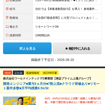
応募資格
◎20～60代の転職事例多数！ ■インフラに関する何らかのご経験 ■学歴不問/転職回数は一切不問！
給与
当社では【単価連動型給与】を導入！ 参画案件の契約単価に連動して給与が決定。 還元率は単価の【70％～80％】と東証プライム上場グループとして高水準です！（社会保険料・教育コスト含む） ■関東：月給
勤務地
【全国47都道府県】に大型プロジェクトあり！ 主要勤務地： 北海道/宮城県/栃木県/埼玉県/千葉県/東京都/神奈川県/愛知県/大阪府/京都府/兵庫県/広島県/福岡県/熊本県 ※勤務エリアは、あなたの
働き方
リモートワークOK
残業時間
10時間以内
求人を見る
検討中に入れる
掲載終了予定日：
2026.08.20
NEW
正社員
面接情報有
自己PR不要
株式会社ワールドインテック ITS事業部【東証プライム上場グループ】
開発エンジニア■賞与3ヵ月分■7割上流■クラウド研修あり■リモー
ト案件多数■月平均残業8.5h/SI
40代・50代が100名以上活躍！経験こそ最強の武
器。 年齢で選択肢を狭めない"最後の転職"がここ