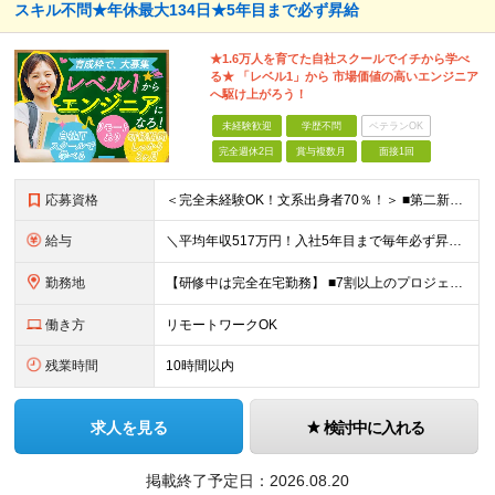
スキル不問★年休最大134日★5年目まで必ず昇給
★1.6万人を育てた自社スクールでイチから学べ
る★ 「レベル1」から 市場価値の高いエンジニア
へ駆け上がろう！
未経験歓迎
学歴不問
ベテランOK
完全週休2日
賞与複数月
面接1回
応募資格
＜完全未経験OK！文系出身者70％！＞ ■第二新卒歓迎 ■学歴・経歴不問・社会人未経験もOK ■20代を中心に活躍中◎ ★☆先輩たちの前職☆★ 元アパレルスタッフや塾講師、介護士、事務、営業など社員
給与
＼平均年収517万円！入社5年目まで毎年必ず昇給／ ■賞与年3回 ■年収800万円以上も可 ■入社3年以上の平均年収469.2万円 月給23万2000円以上＋賞与年3回＋各種手当 ☆入社5年目まで最
勤務地
【研修中は完全在宅勤務】 ■7割以上のプロジェクトでリモートワークを導入 ■一都三県のプロジェクト先 ■転居を伴う転勤なし ＜プロジェクト先＞ 東京・神奈川・千葉・埼玉でのプロジェクト先にて勤務いた
働き方
リモートワークOK
残業時間
10時間以内
求人を見る
検討中に入れる
掲載終了予定日：
2026.08.20