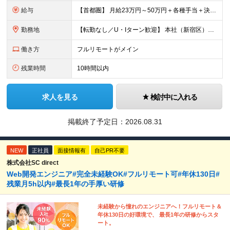
給与
【首都圏】 月給23万円～50万円＋各種手当＋決算賞与 【大阪】 月給22万円～50万円＋各種手当＋決算賞与 【愛知】 月給21.5万円～50万円＋各種手当＋決算賞与 【福岡・宮城】 月給20万
勤務地
【転勤なし／U・Iターン歓迎】 本社（新宿区）、大阪支店、名古屋支店または東京都・神奈川県・千葉県・埼玉県・愛知県・大阪府・福岡県をはじめ、全国のプロジェクト先 ※ご希望を最大限考慮して配属先を決定
働き方
フルリモートがメイン
残業時間
10時間以内
求人を見る
検討中に入れる
掲載終了予定日：
2026.08.31
NEW
正社員
面接情報有
自己PR不要
株式会社SC direct
Web開発エンジニア#完全未経験OK#フルリモート可#年休130日#
残業月5h以内#最長1年の手厚い研修
未経験から憧れのエンジニアへ！フルリモート＆
年休130日の好環境で、 最長1年の研修からスタ
ート。