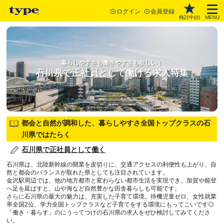
ログイン
会員登録
検討中(
0
)
MENU
暮らしやすさも働きやすさも欲しい！
石川県で正社員として働ける求人特集
都会と自然が調和した、暮らしやすさ全国トップクラスの石
川県ではたらく
石川県で正社員として働く
石川県は、北陸新幹線の開業を皮切りに、交通アクセスの利便性も上がり、自
然と都会のバランスが取れた県としても注目されています。
金沢駅周辺では、他の地方都市と変わらない都市生活を実現でき、加賀や能登
へ足を延ばすと、山や海など自然豊かな田舎暮らしも可能です。
さらに石川県の最大の魅力は、充実した子育て環境。待機児童ゼロ、女性就業
率全国2位、学力全国トップクラスなど子育てをする環境にもってこいです◎
「働き・暮らす」のにうってつけの石川県の求人をぜひ検討してみてくださ
い。