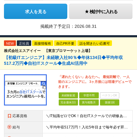
求人を見る
検討中に入れる
掲載終了予定日：
2026.08.31
NEW
正社員
面接情報有
自己PR不要
話を聞きたい応募可
株式会社エスアイイー 【東京プロマーケット上場】
【初級ITエンジニア】未経験入社90％◆年休134日◆平均年収
517.2万円◆自社ITスクール◆生成AI活用中
「遅れたくない」あなたへ。 最短距離で、一人
前のエンジニアに。 3ヶ月後には現場デビューで
きます。
未経験歓迎
学歴不問
ベテランOK
完全週休2日
賞与複数月
面接1回
応募資格
＼IT知識ゼロでOK！自社ITスクールでの研修あり／ ■完全未経験OK(文系出身70％) ■第二新卒歓迎 ■学歴不問 └社会人未経験の方も歓迎します！ 5名以上の採用を予定しているので、同期と入社も
給与
＼平均年収517万円！入社5年目まで毎年必ず昇給／ ■賞与年3回 ■年収800万円以上も可 ■入社3年以上の平均年収469.2万円 月給23万2000円以上＋賞与年3回＋各種手当 ☆入社5年目まで最