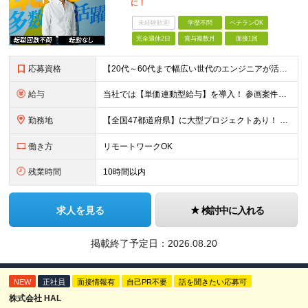
に！
未経験歓迎
学歴不問
ベテランOK
完全週休2日
賞与複数月
面接1回
応募資格
【20代～60代まで幅広い世代のエンジニアが活躍してます】 ■学歴不問 ■転職回数不問 ■開発経験（年数不問）をお持ちの方
給与
当社では【単価連動型給与】を導入！ 参画案件の契約単価に連動して給与が決定。 還元率は単価の【70％～80％】と東証プライム上場グループとして高水準です！（社会保険料・教育コスト含む） ■関東：月給
勤務地
【全国47都道府県】に大型プロジェクトあり！ 主要勤務地： 北海道/宮城県/栃木県/埼玉県/千葉県/東京都/神奈川県/愛知県/大阪府/京都府/兵庫県/広島県/福岡県/熊本県 ※勤務エリアは、あなたの
働き方
リモートワークOK
残業時間
10時間以内
求人を見る
検討中に入れる
掲載終了予定日：
2026.08.20
NEW
正社員
面接情報有
自己PR不要
話を聞きたい応募可
株式会社 HAL