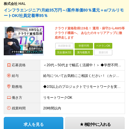
株式会社 HAL
インフラエンジニア/月給35万円～/案件単価80％還元＋α/フルリモ
ートOK/社員定着率95％
クラウド資格取得119名！ 運用・保守からAWS等
クラウド構築へ、 あなたのキャリアアップに徹
底伴走します
未経験歓迎
学歴不問
ベテランOK
完全週休2日
賞与複数月
面接1回
応募資格
＜20代～50代まで幅広く活躍中！＞ ◆学歴不問 ◆何らかのインフラ関連の実務経験 ★経験年数不問/運用監視レベルも歓迎 ＜こんな方は大歓迎！＞ ◎今の収入に不満がある ◎もっと上流の案件で活躍した
給与
給与についてお気軽にご相談ください！（カジュアル面談可能） 月給35万円～＋各種手当＋賞与2回 ※固定残業代は、時間外労働の有無に関わらず40時間分を87,500円～支給 ※超過分は別途支給 ※試用
勤務地
◆2/3以上のプロジェクトでリモートワークを実施中！ ≪自社拠点≫ ・東京本社／東京都千代田区丸の内二丁目6番1号 丸の内パークビルディング6階 ・関西支社／⼤阪府⼤阪市中央区安⼟町2-3-13 ⼤
働き方
リモートワークOK
残業時間
20時間以内
求人を見る
検討中に入れる