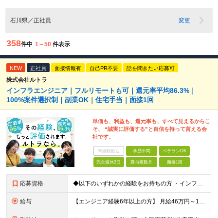
石川県／正社員
変更
358
件中
1～50
件表示
NEW
正社員
面接情報有
自己PR不要
話を聞きたい応募可
株式会社ルトラ
インフラエンジニア｜フルリモートも可｜還元率平均86.3%｜
100%案件選択制｜副業OK｜住宅手当｜面接1回
単価も、利益も、還元率も、すべて見えるからこ
そ、 “誠実に評価する”と自信を持って言える会
社です。
未経験歓迎
学歴不問
ベテランOK
完全週休2日
賞与複数月
面接1回
応募資格
◆以下のいずれかの経験をお持ちの方 ・インフラ設計・構築の実務経験（オンプレ/クラウドどちらもOK） ・クラウド環境下での運用保守に関する実務経験 ◆学歴不問 ＜こんな方は特に歓迎します＞ ◎これま
給与
【エンジニア経験6年以上の方】 月給46万円～100万円（固定残業代含む） ※上記月給には月30時間分の固定残業代（月8万7,400円～月19万円）を含む。超過分は全額支給。 【エンジニア経験4年以