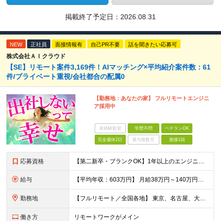
掲載終了予定日：
2026.08.31
NEW
正社員
面接情報有
自己PR不要
話を聞きたい応募可
株式会社ＡＩクラウド
【SE】リモート案件3,169件！AIマッチング×平均紹介案件数：61
件/プライベート重視/会社都合の配属0
【勤務地：あなたの家】 フルリモートエンジニ
ア採用中
未経験歓迎
学歴不問
ベテランOK
完全週休2日
賞与複数月
面接1回
応募資格
【第二新卒・ブランクOK】1年以上のエンジニア経験がある方(開発・インフラ・工程・言語一切不問） 文理・学歴不問 【歓迎条件】 ◆AI・クラウド案件に参画したい方 ◆下流工程から上流工程へステップア
給与
【平均年収：603万円】 月給38万円～140万円＋諸手当（経験者） 【平均年収603万円】 ※案件の契約内容や昇給額などはすべて開示します。 ※経験や能力を考慮し決定します。 ※月給には固定残業
勤務地
【フルリモート／全国各地】 東京、名古屋、大阪、福岡を中心とした全国のプロジェクトにアサイン。 ※プロジェクトは完全選択制です。 ※フルリモート、ハイブリッド型、常駐案件から自由に選択可能です。 ※転
働き方
リモートワークがメイン