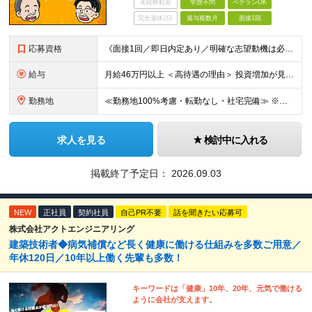
未経験歓迎
学歴不問
ベテランOK
完全週休2日
賞与複数月
面接1回
応募資格
《面接1回／即日内定あり／明確な志望動機は必要なし》 ◆学歴・年齢不問 ◆建設業界での実務経験や設備設計（電気設備、空調・衛生設備）、土木設計（橋梁／トンネル・道路・造成／上下水道）などの業界経験者
給与
月給46万円以上 ＜高待遇の理由＞ 投資増加が見込まれる領域へ大きな強みを持つ当社には、大手建設会社の元請けの大型工事が多数寄せられます。そのため、施工管理として働く皆さんを、高待遇でお迎えすること
勤務地
≪勤務地100%考慮・転勤なし・社宅完備≫ ※配属は全国のプロジェクト先 ※あなたの希望を考慮し、勤務地を決定します。 ※U・Iターン歓迎 ※出張面接も可能です！お住まいの近くに伺います。(応相談
求人を見る
検討中に入れる
掲載終了予定日：
2026.09.03
NEW
正社員
契約社員
自己PR不要
話を聞きたい応募可
株式会社アクトエンジニアリング
建築技術者◆病気補償など長く健康に働ける仕組みを多数ご用意／
年休120日／10年以上働く先輩も多数！
キーワードは「健康」10年、20年、元気で働ける
ように会社が支えます。