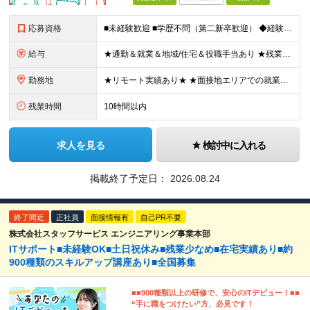
応募資格
■未経験歓迎 ■学歴不問（第二新卒歓迎） ◆経験は一切問いません ◆転職回数・ブランク期間も不問 ◆面接というよりは“リラックス面談”です ≪こんな方をお待ちしています≫ ・地道にコツコツ作業が得
給与
★通勤＆就業＆地域/住宅＆役職手当あり ★残業代は全額支給 ★選べる給与制度あり！ ■東京・神奈川・千葉・埼玉勤務の場合 月給24.5万円～55万円＋諸手当 （残業代は全額支給） (20,000円の
勤務地
★リモート実績あり★ ★面接地エリアでの就業率92％以上！ 『地元で働きたい』『新天地で挑戦したい』という希望に、業界トップクラス約7,000件の取引事業所数、90,000件以上のプロジェクトから検
残業時間
10時間以内
求人を見る
検討中に入れる
掲載終了予定日：
2026.08.24
終了間近
正社員
面接情報有
自己PR不要
株式会社スタッフサービス エンジニアリング事業本部
ITサポート■未経験OK■土日祝休み■残業少なめ■在宅実績あり■約
900種類のスキルアップ講座あり■全国募集
■■900種類以上の研修で、安心のITデビュー！■■
“手に職をつけたい”方、必見です！