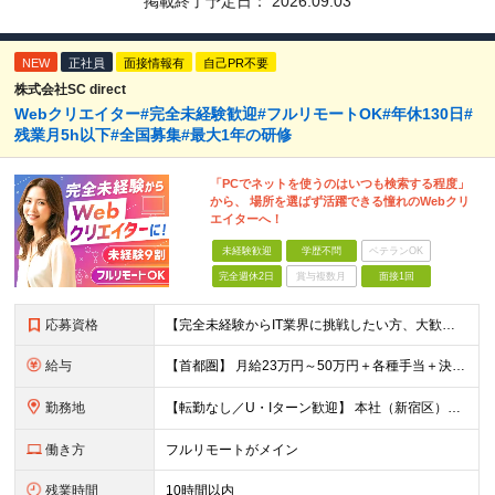
掲載終了予定日：
2026.09.03
NEW
正社員
面接情報有
自己PR不要
株式会社SC direct
Webクリエイター#完全未経験歓迎#フルリモートOK#年休130日#
残業月5h以下#全国募集#最大1年の研修
「PCでネットを使うのはいつも検索する程度」
から、 場所を選ばず活躍できる憧れのWebクリ
エイターへ！
未経験歓迎
学歴不問
ベテランOK
完全週休2日
賞与複数月
面接1回
応募資格
【完全未経験からIT業界に挑戦したい方、大歓迎！】 ●応募年齢制限：34歳まで（若年層の長期キャリア形成を図るため） ★学歴不問・転職回数不問 ★第二新卒・社会人デビューOK 【こんな方を求めていま
給与
【首都圏】 月給23万円～50万円＋各種手当＋決算賞与 【大阪】 月給22万円～50万円＋各種手当＋決算賞与 【愛知】 月給21.5万円～50万円＋各種手当＋決算賞与 【福岡・宮城】 月給20万
勤務地
【転勤なし／U・Iターン歓迎】 本社（新宿区）、大阪支店、名古屋支店または東京都・神奈川県・千葉県・埼玉県・愛知県・大阪府・福岡県をはじめ、全国のプロジェクト先 ※ご希望を最大限考慮して配属先を決定
働き方
フルリモートがメイン
残業時間
10時間以内