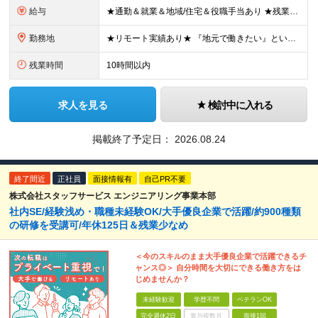
給与
★通勤＆就業＆地域/住宅＆役職手当あり ★残業代は全額支給 ★選べる給与制度あり！ ■東京・神奈川・千葉・埼玉勤務の場合 月給24.5万円～55万円＋諸手当 （残業代は全額支給） (20,000円の
勤務地
★リモート実績あり★ 『地元で働きたい』という希望に、業界トップクラス約7,000件の取引事業所数、90,000件以上のプロジェクトから検討をいたします。 全国の取引先での就業となります（沖縄を除
残業時間
10時間以内
求人を見る
検討中に入れる
掲載終了予定日：
2026.08.24
終了間近
正社員
面接情報有
自己PR不要
株式会社スタッフサービス エンジニアリング事業本部
社内SE/経験浅め・職種未経験OK/大手優良企業で活躍/約900種類
の研修を受講可/年休125日＆残業少なめ
＜今のスキルのまま大手優良企業で活躍できるチ
ャンス◎＞ 自分時間を大切にできる働き方をは
じめませんか？
未経験歓迎
学歴不問
ベテランOK
完全週休2日
賞与複数月
面接1回