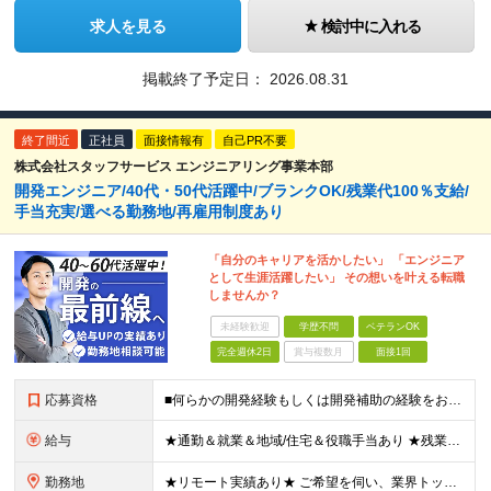
求人を見る
検討中に入れる
掲載終了予定日：
2026.08.31
終了間近
正社員
面接情報有
自己PR不要
株式会社スタッフサービス エンジニアリング事業本部
開発エンジニア/40代・50代活躍中/ブランクOK/残業代100％支給/
手当充実/選べる勤務地/再雇用制度あり
「自分のキャリアを活かしたい」 「エンジニア
として生涯活躍したい」 その想いを叶える転職
しませんか？
未経験歓迎
学歴不問
ベテランOK
完全週休2日
賞与複数月
面接1回
応募資格
■何らかの開発経験もしくは開発補助の経験をお持ちの方 ■学歴不問 ★ブランクのある方、地方在住の方も大歓迎です！
給与
★通勤＆就業＆地域/住宅＆役職手当あり ★残業代は全額支給 ★選べる給与制度あり！ ★東京・神奈川・千葉・埼玉勤務の場合 月給23.5万円～55万円＋諸手当 （残業代は全額支給） (20,000円の
勤務地
★リモート実績あり★ ご希望を伺い、業界トップクラス約7,000件の取引事業所数、90,000件以上のプロジェクトから検討をいたします。 全国の取引先での就業となります（沖縄を除く） ※勤務地