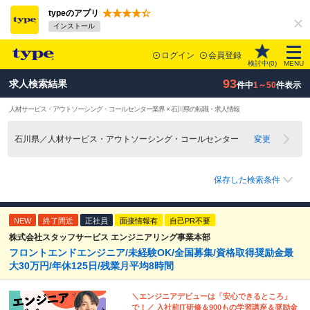
typeのアプリ
インストール
ログイン
会員登録
検討中(
0
)
MENU
93
求人検索結果
件中
1～50
件表示
人材サービス・アウトソーシング・コールセンター業界 × 石川県の転職・求人情報
石川県／人材サービス・アウトソーシング・コールセンター
変更
保存した検索条件
NEW
終了間近
正社員
面接情報有
自己PR不要
株式会社スタッフサービス エンジニアリング事業本部
フロントエンドエンジニア/未経験OK/全国募集/資格取得奨励金最
大30万円/年休125日/残業月平均8時間
＼エンジニアデビューは「安心できるところ」
で！／ 入社前IT研修＆900もの学習講座＆奨励金