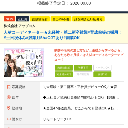
掲載終了予定日：
2026.09.03
NEW
正社員
面接情報有
自己PR不要
話を聞きたい応募可
株式会社 アップコム
人材コーディネーター★未経験・第二新卒歓迎#育成前提の採用！
#土日祝休み#残業月5h#OJTあり#副業OK
挨拶や名刺の渡し方など…基礎から学べるから、
あなたも数ヶ月後には人材コーディネーターデビ
ュー！
未経験歓迎
学歴不問
ベテランOK
完全週休2日
賞与複数月
面接1回
応募資格
＼未経験・第二新卒・正社員デビューOK／ ★育成前提の採用を実施中！ ■経歴・ブランク不問 ■学歴不問 ≪≪特別なスキルや経験は必要なし！≫≫ 当社では人柄重視の採用を実施しています。 働く先輩社員
給与
◆正社員／契約社員※給与前払いもOK♪ 【関東（一都三県）】 月給25万円～ ※固定残業代（月20時間分／月3万2383円）を含む。超過分は別途支給。 ※試用期間中の給与は月給23万円～ 【関東（北
勤務地
★全国47都道府県、どこからでも勤務OK ★転勤なし！腰を据えて活躍◎ ★マイカー通勤OK（拠点による） ★業務に慣れたら、ゆくゆくはリモート併用やフルリモートも可能 全国のお客様先にて勤務していた
働き方
リモートワークOK