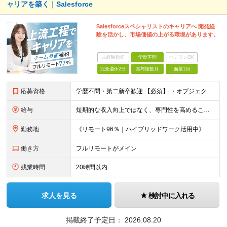
ャリアを築く｜Salesforce
Salesforceスペシャリストのキャリアへ 開発経
験を活かし、市場価値の上がる環境があります。
未経験歓迎
学歴不問
ベテランOK
完全週休2日
賞与複数月
面接1回
応募資格
学歴不問・第二新卒歓迎 【必須】 ・オブジェクト指向言語での開発経験 └ Java / Python / Swift / Kotlin / JavaScript / TypeScript / PH
給与
短期的な収入向上ではなく、専門性を高めることで、 《長期的に収入を伸ばしていくキャリア形成》を重視しています。 【想定年収・月給】 □ 想定年収：350万円〜1,000万円 □ 月給：25万円〜75
勤務地
《リモート96％｜ハイブリッドワーク活用中》 基本はリモートワークのため、全国どこからでも勤務が可能です。 本社は高知県ですが、東京・全国各地のメンバーが活躍しています。 希望の勤務地・働き方はお気軽
働き方
フルリモートがメイン
残業時間
20時間以内
求人を見る
検討中に入れる
掲載終了予定日：
2026.08.20