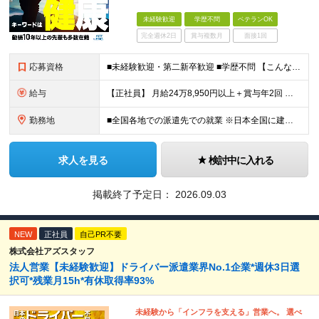
未経験歓迎
学歴不問
ベテランOK
完全週休2日
賞与複数月
面接1回
応募資格
■未経験歓迎・第二新卒歓迎 ■学歴不問 【こんな方はぜひご応募ください】 ■大手ゼネコンのプロジェクトに関わってみたい ■福利厚生が整った会社で働きたい ■年収アップを狙いたい ■スケールの大きな仕
給与
【正社員】 月給24万8,950円以上＋賞与年2回 ※年齢・経験・スキル等を考慮の上、当社規定により決定します。 ※残業代、通勤交通費は別途全額支給しています。 【契約社員】 月給28万2,080円
勤務地
■全国各地での派遣先での就業 ※日本全国に建設技術者のニーズがあります。U・Iターン希望の方も歓迎しておりますので、ご希望を気軽にお聞かせください。 ◆本社／東京都港区赤坂3-8-15 THE AK
求人を見る
検討中に入れる
掲載終了予定日：
2026.09.03
NEW
正社員
自己PR不要
株式会社アズスタッフ
法人営業【未経験歓迎】ドライバー派遣業界No.1企業*週休3日選
択可*残業月15h*有休取得率93%
未経験から「インフラを支える」営業へ。 選べ