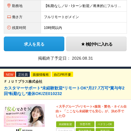
勤務地
【転勤なし／U・Iターン歓迎／将来的にフルリモートOK】 本社（新宿区）、大阪支店、名古屋支店または東京都・神奈川県・千葉県・埼玉県・愛知県・大阪府・福岡県をはじめ、全国のプロジェクト先 ※ご希望を
働き方
フルリモートがメイン
残業時間
10時間以内
求人を見る
検討中に入れる
掲載終了予定日：
2026.08.31
NEW
正社員
面接情報有
自己PR不要
ＦＪＵＴプラス株式会社
カスタマーサポート*未経験歓迎*リモートOK*月27.7万可*賞与年2
回*転勤なし*連休OK/ZE010232
＜大手グループ×リモート×服装・髪色・ネイル自
由＞ 「ここなら未経験でも安心」が、決め手で
した◎
未経験歓迎
学歴不問
ベテランOK