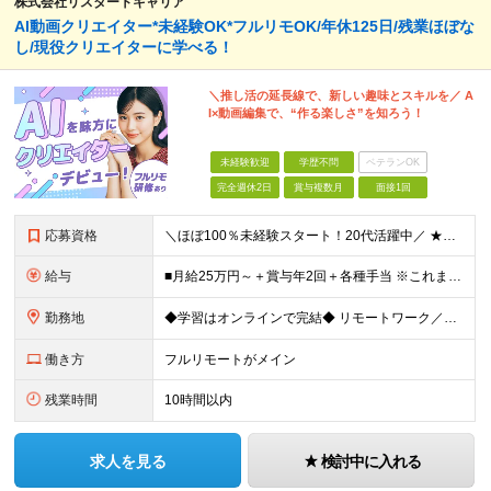
株式会社リスタートキャリア
AI動画クリエイター*未経験OK*フルリモOK/年休125日/残業ほぼな
し/現役クリエイターに学べる！
＼推し活の延長線で、新しい趣味とスキルを／ A
I×動画編集で、“作る楽しさ”を知ろう！
未経験歓迎
学歴不問
ベテランOK
完全週休2日
賞与複数月
面接1回
応募資格
＼ほぼ100％未経験スタート！20代活躍中／ ★未経験OK ★学歴不問／第二新卒歓迎 ★35歳以下の方（若年層の長期キャリア形成を図るため） ＜こんな方は大歓迎！＞ ・YouTubeやTikTokな
給与
■月給25万円～＋賞与年2回＋各種手当 ※これまでの経験・スキル・前職の給与を考慮して決定します ※上記には、固定残業代（月20時間分／32,500円～）が含まれます ＜研修期間（7ヶ月～最大10ヶ
勤務地
◆学習はオンラインで完結◆ リモートワーク／フルリモート案件あり・転勤なし ◇本社(秋葉原)または一都三県のクライアント先 ※勤務地につきましては、ご相談の上で配属 ＜本社＞ ◇東京都台東区台東1
働き方
フルリモートがメイン
残業時間
10時間以内
求人を見る
検討中に入れる