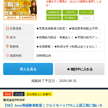
る働き方と環境が、あなたの挑戦を後押ししま
す！
未経験歓迎
学歴不問
ベテランOK
完全週休2日
賞与複数月
面接1回
応募資格
★営業未経験者大歓迎！ ★物流業界経験は不問！ ★学歴不問！ ★第二新卒歓迎！ ★ブランクOK！ ＼こんな方にピッタリです！／ ・「圧倒的No.1」を目指す環境で、熱く働きたい方 ・仕事も遊びも、メ
給与
★前職給与保証・考慮あり！ ★早期の給与アップが可能です 月給24万9113円以上＋賞与年2回＋各種手当 ※経験やスキルを考慮し決定します。 ※試用期間6カ月（その間の給与・待遇に差異はありません
勤務地
★全国募集！ ★転居を伴う転勤はありません！ ★U・Iターン歓迎！ ＼本社／ 東京都新宿区西新宿1-20-3 西新宿髙木ビル2階 ＼希望の拠点・営業所に配属します！／ 【北海道・東北エリア】 北海
残業時間
20時間以内
求人を見る
検討中に入れる
掲載終了予定日：
2026.08.31
NEW
正社員
話を聞きたい応募可
株式会社PROOF
【SE】Java等経験者歓迎｜フルリモート77% | 上流工程に強いキ