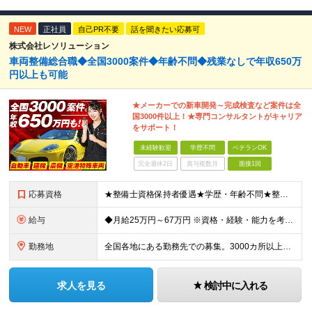
NEW
正社員
自己PR不要
話を聞きたい応募可
株式会社レソリューション
車両整備総合職◆全国3000案件◆年齢不問◆残業なしで年収650万
円以上も可能
★メーカーでの新車開発～完成検査など案件は全
国3000件以上！★専門コンサルタントがキャリア
をサポート！
未経験歓迎
学歴不問
ベテランOK
完全週休2日
賞与複数月
面接1回
応募資格
★整備士資格保持者優遇★学歴・年齢不問★整備経験者・既卒者・第二新卒・車業界経験者・未経験者歓迎！ ◎経験や資格を活かしてキャリアアップしたい方 ◎ライフスタイルに合った働き方を求めている方 ◎技術
給与
◆月給25万円～67万円 ※資格・経験・能力を考慮の上、優遇 ※現年収・年齢・経験・資格・能力等、総合的に考慮し、決定します。 ※自動車整備の実務経験がある方はご相談ください！ ※試用期間有(同待遇/
勤務地
全国各地にある勤務先での募集。3000カ所以上から希望を考慮し決定。 ★転居を伴う転勤なし。 ★遠方からのご応募も歓迎！引越など赴任に伴う費用、家賃は全額負担します（会社規定による）。 ★請負先
求人を見る
検討中に入れる