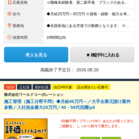
応募資格
≪職種未経験者、第二新卒者、ブランクのある方歓迎！≫ ◆自動車整備士3級以上の資格をお持ちの方 学歴不問。 ◎自動車整備士資格必須 ◎整備経験者優遇 ※技術サポートが充実しており、経験年数は不問
給与
◆月給25万円～85万円 ※資格・経験・能力を考慮の上、優遇 ※現年収・年齢・経験・資格・能力等、総合的に考慮し、決定します。 ※自動車整備の実務経験がある方はご相談ください！ ※試用期間有(同待遇/
勤務地
◆全国各地にある空港での勤務となります。 ※希望を考慮し勤務先を決定いたします。 ※地域により空港内特殊車両の整備を空港外で行なう事もあります。 ★遠方からのご応募も歓迎です。引越など赴任に伴う
残業時間
20時間以内
求人を見る
検討中に入れる
掲載終了予定日：
2026.08.20
NEW
正社員
契約社員
自己PR不要
話を聞きたい応募可
株式会社ワールドコーポレーション
施工管理（施工分野不問）◆月給46万円～／大手企業元請け案件
多数／入社祝金最大20万円／40・50代活躍/p8
《年齢不問！ブランクOK》 あなたの培ってきた
ご経験を、 しっかり給与で還元します。