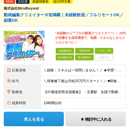
NEW
正社員
面接情報有
自己PR不要
株式会社MiraiBeyond
動画編集クリエイター※初掲載｜未経験歓迎／フルリモートOK／
副業OK
"未経験から""プロの動画クリエイター"へ！ 20代
が活躍する成長環境で、知識・スキルなしからク
リエイターに！
未経験歓迎
学歴不問
ベテランOK
完全週休2日
賞与複数月
面接1回
応募資格
＼経験・スキルは一切問いません！／ ★学歴・職歴不問 ★未経験・第二新卒歓迎！ ★正社員デビューも応援します！ 【こんな方にピッタリ！】 ✓ 動画やYouTube、TikTokを見るのが好きな方 ✓
給与
＼研修修了後は月給25万円スタート！／ ■研修修了後 月給25万円＋賞与＋インセンティブ賞与 ※残業代は別途支給 ▽研修期間▽ 【未経験者】 ▶ 月給20万円～ 【固定残業代について】
勤務地
【47都道府県全国募集】 ・主要駅、全国で勤務可能！ ・どこに住んでいても応募可能！ 【東京本社】 東京都品川区東品川5-9-2 在宅でコツコツ働きながら、長く安定して続けられます♪ 本社：〒1
残業時間
10時間以内
求人を見る
検討中に入れる