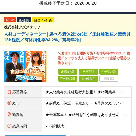
掲載終了予定日：
2026.08.20
NEW
正社員
自己PR不要
株式会社アズスタッフ
人材コーディネーター│選べる週休2日or3日／未経験歓迎／残業月
15h程度／有休消化率93.2%／賞与年2回
＼週休3日制も選択可能！有休取得率93.2%／ 物
流インフラを支える業界ナンバー1企業で理想の
働き方を。
未経験歓迎
学歴不問
ベテランOK
完全週休2日
賞与複数月
面接1回
応募資格
★人材業界の未経験者大歓迎！ ★物流業界・ドライバー経験は不問！ ★学歴不問！ ★第二新卒歓迎！ ★ブランクOK！ ＼こんな方にピッタリです！／ ・「圧倒的No.1」を目指す環境で、熱く働きたい方
給与
★前職給与保証・考慮あり！ ★早期の給与アップが可能です 月給24万9113円以上＋賞与年2回＋各種手当 ※経験やスキルを考慮し決定します。 ※試用期間6カ月（その間の給与・待遇に差異はありません
勤務地
★全国募集！ ★転居を伴う転勤はありません！ ★U・Iターン歓迎！ ＼本社／ 東京都新宿区西新宿1-20-3 西新宿髙木ビル2階 ＼希望の拠点・営業所に配属します！／ 【北海道・東北エリア】 北海
残業時間
20時間以内