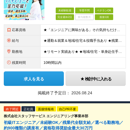
未経験歓迎
学歴不問
ベテランOK
完全週休2日
賞与複数月
面接1回
応募資格
★「エンジニアに興味がある」その気持ちだけでOK！ ■学歴不問 ■IT知識・実務経験は一切不問！未経験・第二新卒大歓迎 ★ITサポート・IT事務やエンジニアの経験をお持ちの方は優遇します！ 地方在住
給与
★通勤＆就業＆地域/住宅＆役職手当あり ★残業代は全額支給 ★選べる給与制度あり！ ■東京・神奈川・千葉・埼玉勤務の場合 月給24.5万円～55万円＋諸手当 （残業代は全額支給） (20,000円の
勤務地
★リモート実績あり★ ★地域/住宅・単身赴任手当などサポートも万全 ★転任費用や寮・社宅制度も完備しています ★勤務地については希望を考慮の上、決定します 『地元で働きたい』『新天地で挑戦したい』と
残業時間
10時間以内
求人を見る
検討中に入れる
掲載終了予定日：
2026.08.24
終了間近
正社員
面接情報有
自己PR不要
株式会社スタッフサービス エンジニアリング事業本部
初級ITエンジニア／未経験OK／残業代全額支給／選べる勤務地／
約900種類の講座有／資格取得奨励金最大30万円