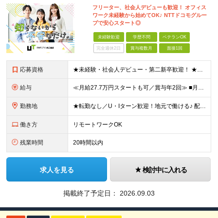
フリーター、社会人デビューも歓迎！ オフィス
ワーク未経験から始めてOK♪ NTTドコモグルー
プで安心スタート◎
未経験歓迎
学歴不問
ベテランOK
完全週休2日
賞与複数月
面接1回
応募資格
★未経験・社会人デビュー・第二新卒歓迎！ ★フリーターやブランクのある方も大歓迎！ ★20～40代幅広く活躍中 ■学歴不問 ＼こんな方にピッタリ／ --------------------- □ 正
給与
≪月給27.7万円スタートも可／賞与年2回≫ ■月給21万円～27.7万円＋各種手当＋賞与年2回 ※給与は勤務地に応じて変更します ※年齢や経験・スキルなどを考慮して決定します ※時間外手当は全額支給
勤務地
★転勤なし／U・Iターン歓迎！地元で働ける♪ 配属先：東京・神奈川・千葉・長野・石川・大阪・福岡・札幌・愛知・広島にある『NTTドコモ』グループ 《勤務地一覧》 ■東京 ・東京都新宿区新宿4-1-6
働き方
リモートワークOK
残業時間
20時間以内
求人を見る
検討中に入れる
掲載終了予定日：
2026.09.03