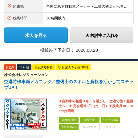
勤務地
全国にある自動車メーカー・工場の拠点から希望を考慮して決定します。 ★転居を伴う転勤はありません。 ★U・Iターン、遠方からのご応募も歓迎！引越など赴任に伴う費用、家賃は全額負担します（会社規定によ
残業時間
20時間以内
求人を見る
検討中に入れる
掲載終了予定日：
2026.08.20
NEW
正社員
自己PR不要
話を聞きたい応募可
株式会社レソリューション
空港特殊車両メカニック／整備士のスキルと資格を活かしてステッ
プUP！
★自動車の整備スキルを活かし、空港で働く整備
士へ！★ 完全週休2日（土・日）★残業月10～20
hの好環境！
未経験歓迎
学歴不問
ベテランOK
完全週休2日
賞与複数月
面接1回