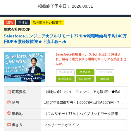
掲載終了予定日：
2026.08.31
NEW
正社員
話を聞きたい応募可
株式会社PROOF
Salesforceエンジニア★フルリモート77％★転職時給与平均140万
円UP★微経験歓迎★上流工程へ★
Salesforce経験者へ。 スキルを正しく評価さ
れ、給与に還元される環境でキャリアを築きませ
んか。
未経験歓迎
学歴不問
ベテランOK
完全週休2日
賞与複数月
面接1回
応募資格
《経験の浅いジュニアエンジニアも歓迎》 ◆Salesforceによる開発の実務経験（実務経験1年以上） ◆学歴不問 ▽歓迎要件 ※必須ではありません ・PM経験のある方、Apex／LWCの開発経験が
給与
□想定年収350万円～1,000万円 □月給25万円～75万円＋単価連動のインセンティブ＋賞与（年2回） ※月給にはみなし残業代（月20時間分／33,186円～）を含みます。超過分は全額支給 ▽試用
勤務地
《フルリモート77％｜ハイブリッドワーク活用中》 東京都23区・大阪府を中心とした各プロジェクト先となります 《本社》高知県高知市本町2-4-30-905 (変更の範囲)上記を除く当社関連勤務地
働き方
フルリモートがメイン