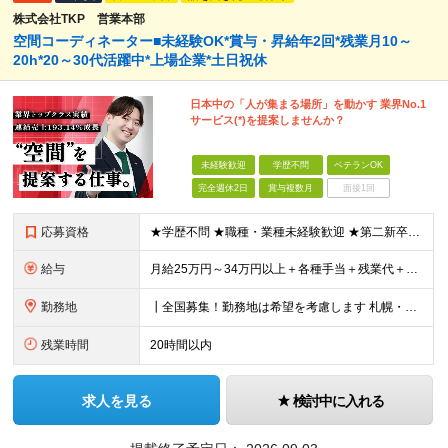
株式会社TKP 営業本部
空間コーディネーター■未経験OK*賞与・昇給年2回*残業月10～
20h*20～30代活躍中*上場企業*土日祝休
日本中の「人が集まる場所」を動かす 業界No.1
サービス(*)を提案しませんか？
未経験歓迎
学歴不問
ベテランOK
完全週休2日
賞与複数月
面接1回
応募資格
★学歴不問 ★職種・業種未経験歓迎 ★第二新卒歓迎 ＜こんな方にオススメ＞ ◎一つの商材ではなく、幅広い提案で勝負したい ◎成長企業でスケールの大きい仕事に挑戦したい ◎実力を評価されたい＆腰を据え
給与
月給25万円～34万円以上＋各種手当＋残業代＋賞与年2回 初年度想定年収：348万円～ ※経験・能力を考慮のうえ優遇します。 ※上記にはエリア給（10,000円～15,000円）、見込み残業代（20
勤務地
┃全国募集！勤務地は希望を考慮します 札幌・仙台・東京・横浜・金沢・名古屋・大阪・京都・広島・福岡 募集 ※上記のほか、全国に拠点あり ※キャリアアップやキャリアシフトに伴う転勤も一部ありますが、基
残業時間
20時間以内
求人を見る
検討中に入れる