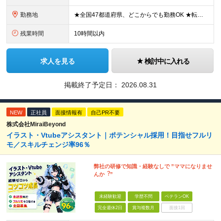
勤務地
★全国47都道府県、どこからでも勤務OK ★転勤なし！腰を据えて活躍◎ ★マイカー通勤OK（拠点による） ★業務に慣れたら、ゆくゆくはリモート併用やフルリモートも可能 全国のお客様先にて勤務していた
残業時間
10時間以内
求人を見る
検討中に入れる
掲載終了予定日：
2026.08.31
NEW
正社員
面接情報有
自己PR不要
株式会社MiraiBeyond
イラスト・Vtubeアシスタント｜ポテンシャル採用！目指せフルリ
モ／スキルチェンジ率96％
弊社の研修で知識・経験なしで ”ママになりませ
んか︖”
未経験歓迎
学歴不問
ベテランOK
完全週休2日
賞与複数月
面接1回