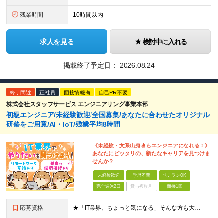
残業時間
10時間以内
求人を見る
検討中に入れる
掲載終了予定日：
2026.08.24
終了間近
正社員
面接情報有
自己PR不要
株式会社スタッフサービス エンジニアリング事業本部
初級エンジニア/未経験歓迎/全国募集/あなたに合わせたオリジナル
研修をご用意/AI・IoT/残業平均8時間
《未経験・文系出身者もエンジニアになれる！》
あなたにピッタリの、新たなキャリアを見つけま
せんか？
未経験歓迎
学歴不問
ベテランOK
完全週休2日
賞与複数月
面接1回
応募資格
★「IT業界、ちょっと気になる」そんな方も大歓迎！ ■学歴不問 ■未経験・第二新卒歓迎 ■知識・経験はこれから身につけていければOK！ □■ステップアップ■□ 社内システム開発やインフラ構築などジャ