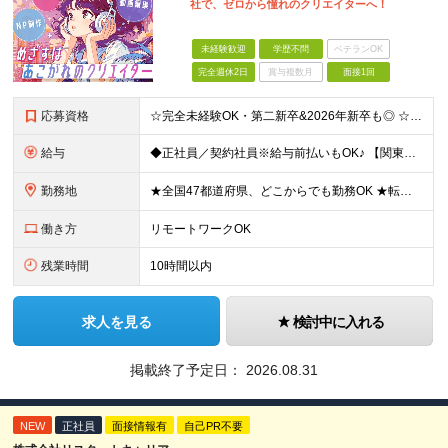
社で、ゼロから憧れのクリエイターへ！
未経験歓迎
学歴不問
ベテランOK
完全週休2日
賞与複数月
面接1回
応募資格
☆完全未経験OK・第二新卒&2026年新卒も◎ ☆社員の7割が20代 ☆経歴・ブランク不問 ※学歴不問 …━━━━━━━━━━ 未経験スタート前提のポテンシャル採用です。 毎月全国で複数人を採用して
給与
◆正社員／契約社員※給与前払いもOK♪ 【関東（一都三県）】 月給25万円～ ※固定残業代（月20時間分／月3万2383円）を含む。超過分は別途支給。 ※試用期間中の給与は月給22万円～ 【関東（北
勤務地
★全国47都道府県、どこからでも勤務OK ★転勤なし！腰を据えて活躍◎ ★マイカー通勤OK（拠点による） ★業務に慣れたら、ゆくゆくはリモート併用やフルリモートも可能 全国のお客様先にて勤務していた
働き方
リモートワークOK
残業時間
10時間以内
求人を見る
検討中に入れる
掲載終了予定日：
2026.08.31
NEW
正社員
面接情報有
自己PR不要