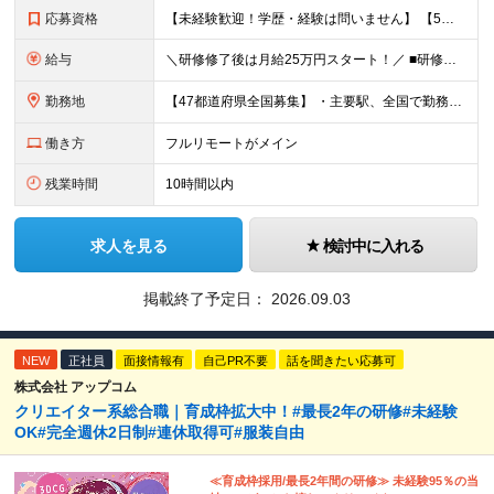
応募資格
【未経験歓迎！学歴・経験は問いません】 【5名以上の積極採用を予定！】 事業拡大中につき、 これからイラストレーターを目指したい方を積極採用中です！ 「イラストを仕事にしてみたい」 「好きなことを
給与
＼研修修了後は月給25万円スタート！／ ■研修修了後 月給25万円＋賞与＋インセンティブ賞与 ※残業代は別途支給 ▽研修期間▽ 【未経験者】 ▶ 月給20万円～ 【固定残業代について】
勤務地
【47都道府県全国募集】 ・主要駅、全国で勤務可能！ ・どこに住んでいても応募可能！ 【東京本社】 東京都品川区東品川5-9-2 ≪リモート研修♪⾯接も基本的にオンラインで実施します≫ －主要駅
働き方
フルリモートがメイン
残業時間
10時間以内
求人を見る
検討中に入れる
掲載終了予定日：
2026.09.03
NEW
正社員
面接情報有
自己PR不要
話を聞きたい応募可
株式会社 アップコム
クリエイター系総合職｜育成枠拡大中！#最長2年の研修#未経験
OK#完全週休2日制#連休取得可#服装自由
≪育成枠採用/最長2年間の研修≫ 未経験95％の当