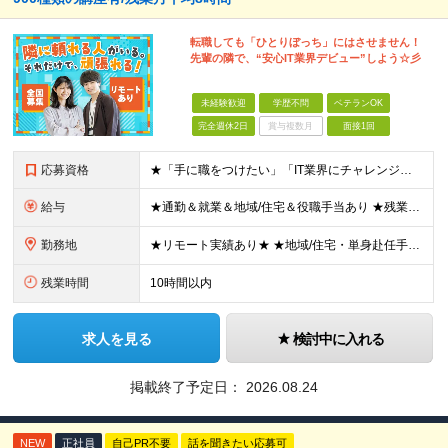
転職しても「ひとりぼっち」にはさせません！
先輩の隣で、“安心IT業界デビュー”しよう☆彡
未経験歓迎
学歴不問
ベテランOK
完全週休2日
賞与複数月
面接1回
応募資格
★「手に職をつけたい」「IT業界にチャレンジしたい」方歓迎！ ■学歴不問 ■IT知識・理系文系不問！未経験・第二新卒OK ★ITサポート・IT事務やエンジニアの経験をお持ちの方は優遇します！ 地方在
給与
★通勤＆就業＆地域/住宅＆役職手当あり ★残業代は全額支給 ★選べる給与制度あり！ ■東京・神奈川・千葉・埼玉勤務の場合 月給24.5万円～55万円＋諸手当 （残業代は全額支給） (20,000円の
勤務地
★リモート実績あり★ ★地域/住宅・単身赴任手当などサポートも万全 ★転任費用や寮・社宅制度も完備しています ★勤務地については希望を考慮の上、決定します ★面接地エリアでの就業率92％以上！ 『地
残業時間
10時間以内
求人を見る
検討中に入れる
掲載終了予定日：
2026.08.24
NEW
正社員
自己PR不要
話を聞きたい応募可