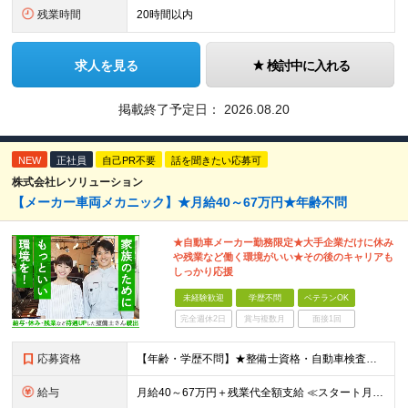
残業時間
20時間以内
求人を見る
検討中に入れる
掲載終了予定日：
2026.08.20
NEW
正社員
自己PR不要
話を聞きたい応募可
株式会社レソリューション
【メーカー車両メカニック】★月給40～67万円★年齢不問
★自動車メーカー勤務限定★大手企業だけに休み
や残業など働く環境がいい★その後のキャリアも
しっかり応援
未経験歓迎
学歴不問
ベテランOK
完全週休2日
賞与複数月
面接1回
応募資格
【年齢・学歴不問】★整備士資格・自動車検査員資格をお持ちの方★既卒者・第二新卒・実務未経験者も歓迎！ ■自動車整備士資格または自動車検査員資格の保有者。 ※実務経験不問 ◎経験や資格を活かしてキャリ
給与
月給40～67万円＋残業代全額支給 ≪スタート月給例≫ ■自動車車検・整備：月給40万円+残業代 ※現年収・年齢・経験・資格・能力等、総合的に考慮し、決定します。 ※試用期間有(同待遇/最長6ヵ月