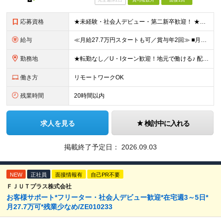
完全週休2日
賞与複数月
面接1回
応募資格
★未経験・社会人デビュー・第二新卒歓迎！ ★フリーターやブランクのある方も大歓迎！ ★20～40代幅広く活躍中 ■学歴不問 ＼こんな方にピッタリ／ --------------------- □ 正
給与
≪月給27.7万円スタートも可／賞与年2回≫ ■月給21万円～27.7万円＋各種手当＋賞与年2回 ※給与は勤務地に応じて変更します ※年齢や経験・スキルなどを考慮して決定します ※時間外手当は全額支給
勤務地
★転勤なし／U・Iターン歓迎！地元で働ける♪ 配属先：東京・神奈川・千葉・長野・石川・大阪・福岡・札幌・愛知・広島にある『NTTドコモ』グループ 《勤務地一覧》 ■東京 ・東京都新宿区新宿4-1-6
働き方
リモートワークOK
残業時間
20時間以内
求人を見る
検討中に入れる
掲載終了予定日：
2026.09.03
NEW
正社員
面接情報有
自己PR不要
ＦＪＵＴプラス株式会社
お客様サポート*フリーター・社会人デビュー歓迎*在宅週3～5日*
月27.7万可*残業少なめ/ZE010233