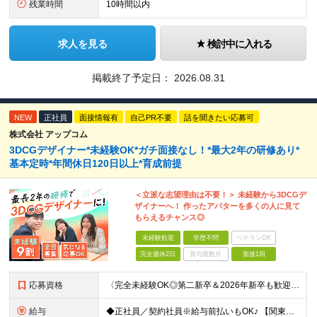
残業時間
10時間以内
求人を見る
検討中に入れる
掲載終了予定日：
2026.08.31
NEW
正社員
面接情報有
自己PR不要
話を聞きたい応募可
株式会社 アップコム
3DCGデザイナー*未経験OK*ガチ面接なし！*最大2年の研修あり*
基本定時*年間休日120日以上*育成前提
＜立派な志望理由は不要！＞ 未経験から3DCGデ
ザイナーへ！ 作ったアバターを多くの人に見て
もらえるチャンス◎
未経験歓迎
学歴不問
ベテランOK
完全週休2日
賞与複数月
面接1回
応募資格
〈完全未経験OK◎第二新卒＆2026年新卒も歓迎します！〉 ☆「VtubeやVRChatが気になる！」の志望動機でOK ☆社会人デビューOK／学歴・経歴不問 未経験スタート前提のポテンシャル採用。
給与
◆正社員／契約社員※給与前払いもOK♪ 【関東（一都三県）】 月給25万円～ ※固定残業代（月20時間分／月3万2383円）を含む。超過分は別途支給。 ※試用期間中の給与は月給23万円～ 【関東（北