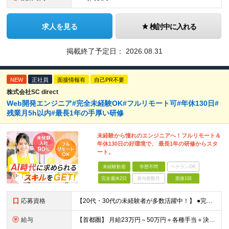
求人を見る
検討中に入れる
掲載終了予定日：
2026.08.31
NEW
正社員
面接情報有
自己PR不要
株式会社SC direct
Web開発エンジニア#完全未経験OK#フルリモート可#年休130日#
残業月5h以内#最長1年の手厚い研修
未経験から憧れのエンジニアへ！フルリモート＆
年休130日の好環境で、 最長1年の研修からスタ
ート。
未経験歓迎
学歴不問
ベテランOK
完全週休2日
賞与複数月
面接1回
応募資格
【20代・30代の未経験者が多数活躍中！】 ●完全未経験、第二新卒、既卒、フリーターの方大歓迎！ ●学歴・職歴・転職回数・ブランク一切不問 ※34歳までの方（若年層の長期キャリア形成を図るため） ★
給与
【首都圏】 月給23万円～50万円＋各種手当＋決算賞与 【大阪】 月給22万円～50万円＋各種手当＋決算賞与 【愛知】 月給21.5万円～50万円＋各種手当＋決算賞与 【福岡・宮城】 月給20万