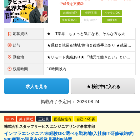
で成長を支援◎
未経験歓迎
学歴不問
ベテランOK
完全週休2日
賞与複数月
面接1回
応募資格
★「IT業界、ちょっと気になる」そんな方も大歓迎！ ■学歴不問 ■未経験・第二新卒歓迎 ■知識・経験はこれから身につけていければOK！ □■ステップアップ■□ 社内システム開発やインフラ構築などジャ
給与
★通勤＆就業＆地域/住宅＆役職手当あり ★残業代は全額支給 ★選べる給与制度あり！ ■東京・神奈川・千葉・埼玉勤務の場合 月給24.5万円～55万円＋諸手当 （残業代は全額支給） (20,000円の
勤務地
★リモート実績あり★ 『地元で働きたい』という希望に、業界トップクラス約7,000件の取引事業所数、90,000件以上のプロジェクトから検討をいたします。 全国の取引先での就業となります（沖縄を除
残業時間
10時間以内
求人を見る
検討中に入れる
掲載終了予定日：
2026.08.24
NEW
終了間近
正社員
面接情報有
自己PR不要
株式会社スタッフサービス エンジニアリング事業本部
インフラエンジニア/未経験OK/選べる勤務地/入社前IT研修確約/約
900種類の講座有/残業月平均8時間