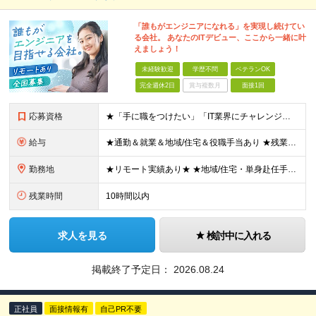
「誰もがエンジニアになれる」を実現し続けてい
る会社。 あなたのITデビュー、ここから一緒に叶
えましょう！
未経験歓迎
学歴不問
ベテランOK
完全週休2日
賞与複数月
面接1回
応募資格
★「手に職をつけたい」「IT業界にチャレンジしたい」方歓迎！ ■学歴不問 ■IT知識・理系文系不問！未経験・第二新卒OK ★ITサポート・IT事務やエンジニアの経験をお持ちの方は優遇します！ 地方在
給与
★通勤＆就業＆地域/住宅＆役職手当あり ★残業代は全額支給 ★選べる給与制度あり！ ■東京・神奈川・千葉・埼玉勤務の場合 月給24.5万円～55万円＋諸手当 （残業代は全額支給） (20,000円の
勤務地
★リモート実績あり★ ★地域/住宅・単身赴任手当などサポートも万全 ★転任費用や寮・社宅制度も完備しています ★勤務地については希望を考慮の上、決定します ★面接地エリアでの就業率92％以上！ 『地
残業時間
10時間以内
求人を見る
検討中に入れる
掲載終了予定日：
2026.08.24
正社員
面接情報有
自己PR不要