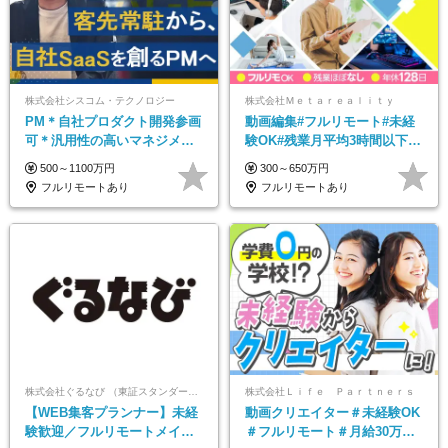
株式会社シスコム・テクノロジー
株式会社Ｍｅｔａｒｅａｌｉｔｙ
PM＊自社プロダクト開発参画
動画編集#フルリモート#未経
可＊汎用性の高いマネジメン
験OK#残業月平均3時間以下#
トスキル＊年収1000万以上可
土日祝休み#年休128日
500～1100万円
300～650万円
フルリモートあり
フルリモートあり
株式会社ぐるなび （東証スタンダード上場）
株式会社Ｌｉｆｅ Ｐａｒｔｎｅｒｓ
【WEB集客プランナー】未経
動画クリエイター＃未経験OK
験歓迎／フルリモートメイン
＃フルリモート＃月給30万～#