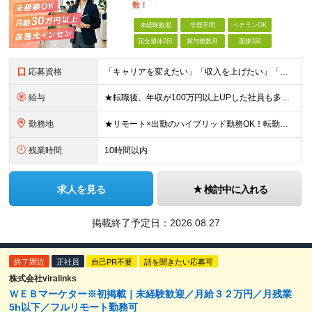
数！
未経験歓迎
学歴不問
ベテランOK
完全週休2日
賞与複数月
面接1回
応募資格
「キャリアを変えたい」「収入を上げたい」「将来に強いスキルを身につけたい」方歓迎！ ・未経験歓迎 ・学歴不問 ・第二新卒歓迎 ＼経験やスキルではなく、“これから”を重視します／ 「今のままでいい
給与
★転職後、年収が100万円以上UPした社員も多数！ 月給33.4万円～45万円＋諸手当＋賞与年2回 ※インセンティブ充実 直近の最高インセンティブ：月50万円 全社員の平均インセンティブ：月10
勤務地
★リモート×出勤のハイブリッド勤務OK！転勤なし！U・Ｉターン歓迎！ 東京、神奈川、埼玉、千葉、愛知、大阪、兵庫、京都、広島、福岡をはじめとする全国各地のプロジェクト先。 プライム上場、グロース上
残業時間
10時間以内
求人を見る
検討中に入れる
掲載終了予定日：
2026.08.27
終了間近
正社員
自己PR不要
話を聞きたい応募可
株式会社viralinks
ＷＥＢマーケター※初掲載｜未経験歓迎／月給３２万円／月残業
5h以下／フルリモート勤務可