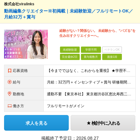
株式会社viralinks
動画編集クリエイター※初掲載｜未経験歓迎／フルリモートOK／
月給32万＋賞与
経験がない？関係ない。 未経験から、"バズる"を
生み出すクリエイターへ。
未経験歓迎
学歴不問
ベテランOK
完全週休2日
賞与複数月
面接1回
応募資格
【今までではなく、これからを重視】 ★学歴不問 ★職種未経験歓迎 ★業種未経験歓迎 ★社会人未経験歓迎 ★第二新卒歓迎 ★ブランクOK ★動画編集・デザイン制作の勉強を独学でしている方など ※基礎的
給与
月給：32万円＋インセンティブ＋賞与 研修期間中：月給25万円～ ＼ 頑張りはしっかり評価！ ／ 研修期間中でも、スキルの習得状況や成果に応じて月給27万円へ昇給が可能です。 【研修期間】 期
勤務地
通勤不要 【東京本社】 東京都渋谷区恵比寿西二丁目8番4号 EX恵比寿西ビル5階
働き方
フルリモートがメイン
求人を見る
検討中に入れる
掲載終了予定日：
2026.08.27