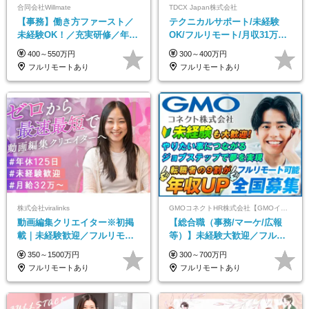
合同会社Willmate
TDCX Japan株式会社
【事務】働き方ファースト／
テクニカルサポート/未経験
未経験OK！／充実研修／年休
OK/フルリモート/月収31万円
127日～／残業なし／平均20代
可/月最大3万のインセンティ
400～550万円
300～400万円
／リモートOK
ブ支給/平均年齢33歳
フルリモートあり
フルリモートあり
株式会社viralinks
GMOコネクトHR株式会社【GMOインターネットグループ】
動画編集クリエイター※初掲
【総合職（事務/マーケ/広報
載｜未経験歓迎／フルリモー
等）】未経験大歓迎／フルリ
トOK／月給32万＋賞与
モ可で全国募集！年収アップ
350～1500万円
300～700万円
多数★年休最大130日★
フルリモートあり
フルリモートあり