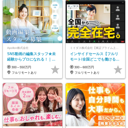
Apollon株式会社
ミイダス株式会社【東証プライム上場パーソルグループ】
SNS動画の編集スタッフ★未
インサイドセールス【フルリ
経験からプロになれる！｜お
モート/全国どこでも働ける】
うちで働くフルリモート｜残
未経験OK*土日祝休み*残業少
300～550万円
300～600万円
業ゼロで18時退勤◎
なめ*在宅勤務手当あり
フルリモートあり
フルリモートあり