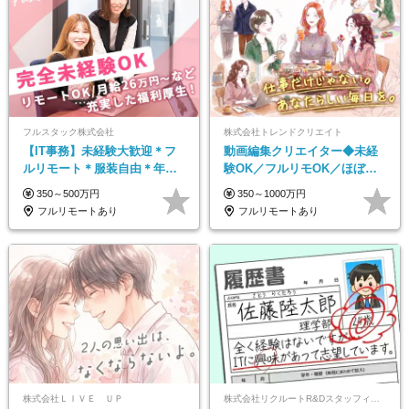
フルスタック株式会社
株式会社トレンドクリエイト
【IT事務】未経験大歓迎＊フ
動画編集クリエイター◆未経
ルリモート＊服装自由＊年休
験OK／フルリモOK／ほぼ定
125日以上＊残業なし＊月給26
時帰り／年間休日125日／髪・
350～500万円
350～1000万円
万円以上
服・ネイル自由／副業OK
フルリモートあり
フルリモートあり
株式会社ＬＩＶＥ ＵＰ
株式会社リクルートR&Dスタッフィング【リクルートグループ】