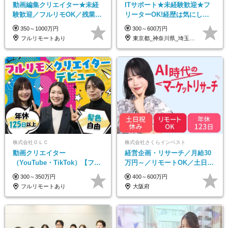
動画編集クリエイター★未経
ITサポート★未経験歓迎★フ
験歓迎／フルリモOK／残業な
リーターOK!経歴は気にしな
し／年間休日125日／髪・服・
くて大丈夫★超大手リクルー
350～1000万円
300～600万円
ネイル自由／研修充実で安心
トグループの正社員/sg
フルリモートあり
東京都_神奈川県_埼玉県_千葉県_大阪府…
株式会社ＯＬＣ
株式会社さくらインベスト
動画クリエイター
経営企画・リサーチ／月給30
（YouTube・TikTok）【フレ
万円～／リモートOK／土日祝
ックス/フルリモ】未経験OK
休み／生成AIを活用できる方
300～350万円
400～600万円
｜Web研修1年間｜副業OK
歓迎
フルリモートあり
大阪府