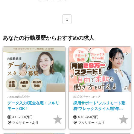
1
あなたの行動履歴からおすすめの求人
Apollon株式会社
株式会社サイヨウブ
データ入力/完全在宅・フルリ
採用サポート*フルリモート勤
モートOK！
務*フレックスタイム制*年休
120日*土日祝休み*残業ほぼな
300～550万円
400～450万円
し*育児中社員8割以上
フルリモートあり
フルリモートあり