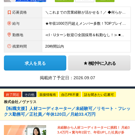
応募資格
＼これまでの営業経験が活かせる！／ ◆何らかの営業経験をお持ちの方 ◆学歴不問 ★以下ひとつでも当てはまる方はより歓迎します！ ・個人インセンティブで稼ぐ営業スタイルの経験がある方 ・個人向けの規開
給与
★年収1000万円超えメンバー多数！TOPプレイヤーは年収3500万円！ ★営業メンバーの平均年収750万円 月50件(平均単価60万円)の契約で年収1000万円が可能。 年収2000万円以上も多数
勤務地
≪I・Uターン歓迎◎全国採用＆転勤なし！≫ ■下記エリアにある病院やクリニックでの勤務となります。 ※ご自宅からクリニックへは直行直帰です ＼★マークのついている店舗で積極採用実施中！／ 【関東エリ
残業時間
20時間以内
求人を見る
検討中に入れる
掲載終了予定日：
2026.09.07
終了間近
その他
面接情報有
自己PR不要
話を聞きたい応募可
株式会社ノヴァリス
【転職支援】人材コーディネーター／未経験可／リモート・フレッ
クス勤務可／正社員／年休120日／月給33.4万円
未経験から人材コーディネーターに挑戦！ 月給3
3.4万円＋賞与年2回で、年収UPした社員が多