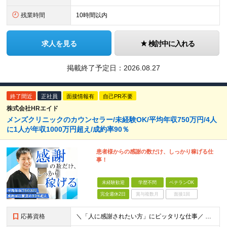
残業時間
10時間以内
求人を見る
検討中に入れる
掲載終了予定日：
2026.08.27
終了間近
正社員
面接情報有
自己PR不要
株式会社HRエイド
メンズクリニックのカウンセラー/未経験OK/平均年収750万円/4人
に1人が年収1000万円超え/成約率90％
患者様からの感謝の数だけ、しっかり稼げる仕
事！
未経験歓迎
学歴不問
ベテランOK
完全週休2日
賞与複数月
面接1回
応募資格
＼「人に感謝されたい方」にピッタリな仕事／ ★第二新卒歓迎・社会人デビューもOK ◆職種・業種未経験OK ◆学歴不問 ★特別なスキルはいりません メンバーに共通しているのは、「何事にも素直に取り組め