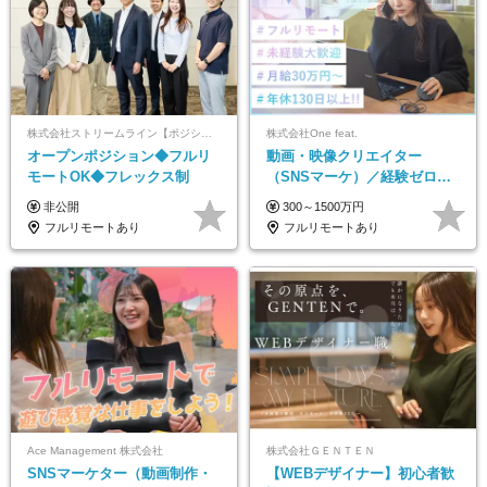
株式会社ストリームライン【ポジションマッチ登録】
株式会社One feat.
オープンポジション◆フルリ
動画・映像クリエイター
モートOK◆フレックス制
（SNSマーケ）／経験ゼロか
ら一流へ／フルリモートOK／
非公開
300～1500万円
月給30万円～／年休130日以上
フルリモートあり
フルリモートあり
Ace Management 株式会社
株式会社ＧＥＮＴＥＮ
SNSマーケター（動画制作・
【WEBデザイナー】初⼼者歓