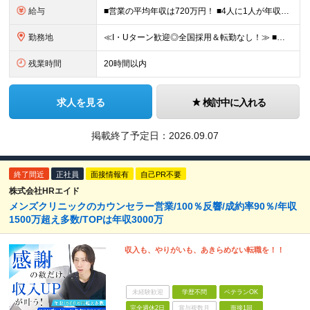
給与
■営業の平均年収は720万円！ ■4人に1人が年収1000万円超え 月給27万円～100万円+インセンティブ(平均月20～40万円程) ＜インセンティブ制度について＞ 当社では創業以来、頑張ったら
勤務地
≪I・Uターン歓迎◎全国採用＆転勤なし！≫ ■下記エリアにある病院やクリニックでの勤務となります。 ※ご自宅からクリニックへは直行直帰です ＼★マークのついている店舗で積極採用実施中！／ 【関東エリ
残業時間
20時間以内
求人を見る
検討中に入れる
掲載終了予定日：
2026.09.07
終了間近
正社員
面接情報有
自己PR不要
株式会社HRエイド
メンズクリニックのカウンセラー営業/100％反響/成約率90％/年収
1500万超え多数/TOPは年収3000万
収入も、やりがいも、あきらめない転職を！！
未経験歓迎
学歴不問
ベテランOK
完全週休2日
賞与複数月
面接1回