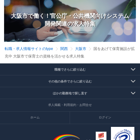
大阪市で働く！官公庁・公共機関向けシステム
開発関連の求人特集
転職・求人情報サイトのtype
関西
大阪市
国をあげて保育施設が拡
充中 大阪市で保育士の資格を活かせる求人特集
職種でさらに絞り込む
その他の条件でさらに絞り込む
ほかの勤務地で探し直す
求人掲載・利用規約・お問合せ
ホーム
ログイン