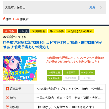
大阪市／保育士
変更
6
件中
1～6
件表示
終了間近
正社員
面接情報有
自己PR不要
話を聞きたい応募可
株式会社ミライル
IT事務*未経験歓迎*残業10h以下*年休130日*服装・髪型自由*AI研
修あり*住宅手当あり*転勤なし
≪未経験から理想のオフィスワークへ≫ 最低3ヵ
月の研修でゼロからスキルを身に付けよう！
未経験歓迎
学歴不問
ベテランOK
完全週休2日
賞与複数月
面接1回
応募資格
＼未経験大歓迎！ブランクもOK・20代～40代活躍中／ オフィスワーク初めての方もぜひご応募ください◎ ◆学歴不問 ◆未経験OK ◆既卒・第二新卒OK ～このような方にぴったりです～ ・安心の研修
給与
全国の各拠点（東京・埼玉・新潟・福岡・大阪）で募集中！ 給与は以下の通り、勤務地により異なります。 新潟勤務の場合 201,000円〜201,000円（試用期間変更なし）＋賞与 東京・埼玉勤務の場合
勤務地
【転勤なし】＼希望エリア100％考慮／ 東京・埼玉・新潟・福岡・大阪の各拠点 ※様々な企業の現場で、当社プロジェクトに加わり業務を行っていただきます。 ■新潟支店 〒950-0088 新潟県新潟市中