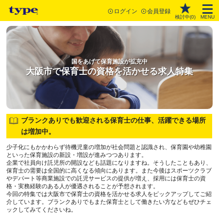
ログイン
会員登録
検討中(
0
)
MENU
国をあげて保育施設が拡充中
大阪市で保育士の資格を活かせる求人特集
ブランクありでも歓迎される保育士の仕事、活躍できる場所
は増加中。
少子化にもかかわらず待機児童の増加が社会問題と認識され、保育園や幼稚園
といった保育施設の新設・増設が進みつつあります。
企業で社員向け託児所の開設なども話題になりますね。そうしたこともあり、
保育士の需要は全国的に高くなる傾向にあります。また今後はスポーツクラブ
やデパート等商業施設での託児サービスの提供が増え、採用には保育士の資
格・実務経験のある人が優遇されることが予想されます。
今回の特集では大阪市で保育士の資格を活かせる求人をピックアップしてご紹
介しています。ブランクありでもまた保育士として働きたい方などもぜひチェ
ックしてみてくださいね。