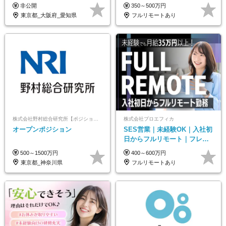
／プライム上場／土日祝休み
髪色・ネイル・服装自由#残業
非公開
350～500万円
／東京・大阪・名古屋
少なめ#土日祝休み
東京都_大阪府_愛知県
フルリモートあり
株式会社野村総合研究所【ポジションマッチ登録】
株式会社プロエフィカ
オープンポジション
SES営業｜未経験OK｜入社初
日からフルリモート｜フレッ
クス可｜残業月平均10h以下｜
500～1500万円
400～600万円
事業立ち上げメンバー
東京都_神奈川県
フルリモートあり