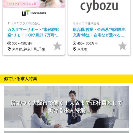
ＦＪＵＴプラス株式会社
サイボウズ株式会社
カスタマーサポート*未経験歓
総合職/営業・企画系*福利厚生
迎*リモートOK*月27.7万可*賞
充実*時短・在宅など選べる働
与年2回*転勤なし*連休
き方*賞与年2回
300～450万円
450～850万円
OK/ZE010232
東京都_神奈川県_千葉県_大阪府_愛知県…
東京都
似ている求人特集
活気づく大阪市で働く！大阪市で正社員として
働ける求人特集