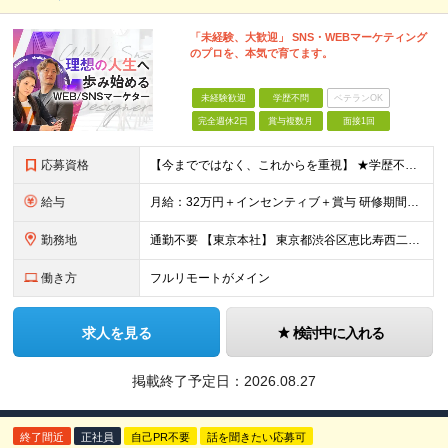
「未経験、大歓迎」 SNS・WEBマーケティング
のプロを、本気で育てます。
未経験歓迎
学歴不問
ベテランOK
完全週休2日
賞与複数月
面接1回
応募資格
【今までではなく、これからを重視】 ★学歴不問 ★職種未経験歓迎 ★業種未経験歓迎 ★社会人未経験歓迎 ★第二新卒歓迎 ★ブランクOK ★動画編集・デザイン制作の勉強を独学でしている方など ※基礎的
給与
月給：32万円＋インセンティブ＋賞与 研修期間中：月給25万円～ ＼ 頑張りはしっかり評価！ ／ 研修期間中でも、スキルの習得状況や成果に応じて月給27万円へ昇給が可能です。 【研修期間】 期
勤務地
通勤不要 【東京本社】 東京都渋谷区恵比寿西二丁目8番4号 EX恵比寿西ビル5階
働き方
フルリモートがメイン
求人を見る
検討中に入れる
掲載終了予定日：
2026.08.27
終了間近
正社員
自己PR不要
話を聞きたい応募可