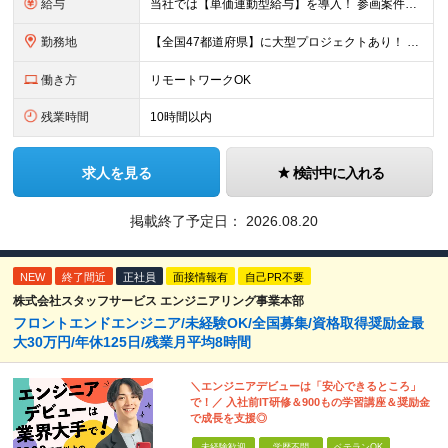
給与
当社では【単価連動型給与】を導入！ 参画案件の契約単価に連動して給与が決定。 還元率は単価の【70％～80％】と東証プライム上場グループとして高水準です！（社会保険料・教育コスト含む） ■関東：月給
勤務地
【全国47都道府県】に大型プロジェクトあり！ 主要勤務地： 北海道/宮城県/栃木県/埼玉県/千葉県/東京都/神奈川県/愛知県/大阪府/京都府/兵庫県/広島県/福岡県/熊本県 ※勤務エリアは、あなたの
働き方
リモートワークOK
残業時間
10時間以内
求人を見る
検討中に入れる
掲載終了予定日：
2026.08.20
NEW
終了間近
正社員
面接情報有
自己PR不要
株式会社スタッフサービス エンジニアリング事業本部
フロントエンドエンジニア/未経験OK/全国募集/資格取得奨励金最
大30万円/年休125日/残業月平均8時間
＼エンジニアデビューは「安心できるところ」
で！／ 入社前IT研修＆900もの学習講座＆奨励金
で成長を支援◎
未経験歓迎
学歴不問
ベテランOK