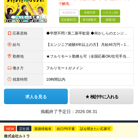
で解消。
未経験歓迎
学歴不問
ベテランOK
完全週休2日
賞与複数月
面接1回
応募資格
◆学歴不問 / 第二新卒歓迎 ◆何かしらのエンジニア経験をお持ちの方 （言語・期間・フェーズ不問） 経験浅めの方も遠慮なくご応募ください！ ■入社前Q＆A ────── ◎実力に見合った報酬が手に
給与
【エンジニア経験6年以上の方】 月給46万円～100万円（固定残業代含む） ※上記月給には月30時間分の固定残業代（月8万7,400円～月19万円）を含む。超過分は全額支給。 【エンジニア経験4年以
勤務地
★フルリモート勤務も可（全国応募OK/住宅手当を支給します） ※案件によって常駐が必要になる場合があります。 ※希望がない限り、転勤はありません ※U・Iターン歓迎 ★ルトラの社員は全国各地で活躍中
働き方
フルリモートがメイン
残業時間
10時間以内
求人を見る
検討中に入れる
掲載終了予定日：
2026.08.31
NEW
正社員
面接情報有
自己PR不要
話を聞きたい応募可
株式会社ルトラ