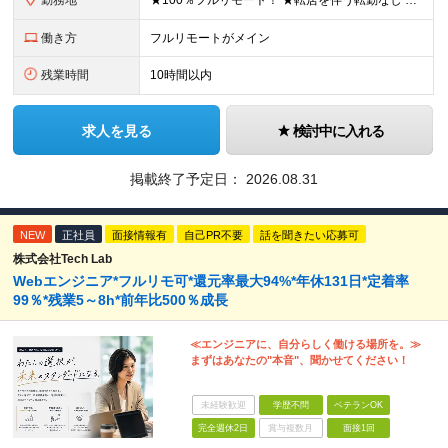
勤務地
★100％フルリモート！ ★転居を伴う転勤なし 本社またはプロジェクト先にて勤務いただきます！ ※プロジェクト先は一都三県及び23区内がメイン 【本社】 東京都新宿区神楽坂1-2 研究社英語センタ
働き方
フルリモートがメイン
残業時間
10時間以内
求人を見る
検討中に入れる
掲載終了予定日：
2026.08.31
NEW
正社員
面接情報有
自己PR不要
話を聞きたい応募可
株式会社Tech Lab
Webエンジニア*フルリモ可*還元率最大94%*年休131日*定着率
99％*残業5～8h*前年比500％成長
≪エンジニアに、自分らしく働ける場所を。≫
まずはあなたの"本音"、聞かせてください！
未経験歓迎
学歴不問
ベテランOK
完全週休2日
賞与複数月
面接1回