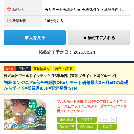
勤務地
★リモート実績あり★ ★地域/住宅・単身赴任手当などサポートも万全 ★転任費用や寮・社宅制度も完備しています ★勤務地については希望を考慮の上、決定します ★面接地エリアでの就業率92％以上！ 『地
残業時間
10時間以内
求人を見る
検討中に入れる
掲載終了予定日：
2026.08.24
NEW
正社員
面接情報有
自己PR不要
株式会社ワールドインテック ITS事業部【東証プライム上場グループ】
初級エンジニア■完全未経験OK■リモート研修最大3ヵ月■ITの基礎
から学べる■残業月8.5h■安定基盤/STR
フルリモート研修×3,000件のプロジェクトで安
心！ 東証プライム上場グループでエンジニアを
目指しませんか？
未経験歓迎
学歴不問
ベテランOK
完全週休2日
賞与複数月
面接1回