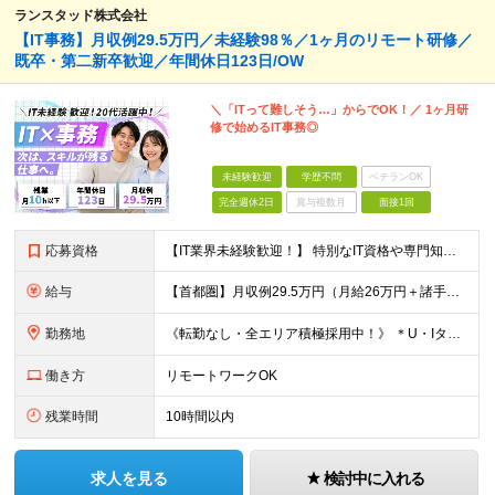
ランスタッド株式会社
【IT事務】月収例29.5万円／未経験98％／1ヶ月のリモート研修／
既卒・第二新卒歓迎／年間休日123日/OW
＼「ITって難しそう…」からでOK！／ 1ヶ月研
修で始めるIT事務◎
未経験歓迎
学歴不問
ベテランOK
完全週休2日
賞与複数月
面接1回
応募資格
【IT業界未経験歓迎！】 特別なIT資格や専門知識は必要ありません。 ・学歴不問（文系・理系不問） ・第二新卒、既卒の方も歓迎 ・20代を中心に幅広い年代が活躍中 ・基本的なPC操作ができる方 ・タ
給与
【首都圏】月収例29.5万円（月給26万円＋諸手当） 【東海・関西】月収例28.5万円（月給25万円＋諸手当） 【九州】月収例26万円（月給23万円＋諸手当） ※経験・スキル・前職給与を踏まえ、総合
勤務地
《転勤なし・全エリア積極採用中！》 ＊U・Iターンも歓迎 ＊研修はオンライン実施 ★勤務エリアは下記よりお選びいただけます★ 【首都圏】東京・神奈川・千葉・埼玉 【東海】愛知 【関西】大阪、京都、兵庫
働き方
リモートワークOK
残業時間
10時間以内
求人を見る
検討中に入れる