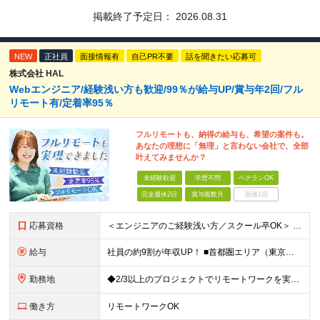
掲載終了予定日：
2026.08.31
NEW
正社員
面接情報有
自己PR不要
話を聞きたい応募可
株式会社 HAL
Webエンジニア/経験浅い方も歓迎/99％が給与UP/賞与年2回/フル
リモート有/定着率95％
フルリモートも、納得の給与も、希望の案件も。
あなたの理想に「無理」と言わない会社で、全部
叶えてみませんか？
未経験歓迎
学歴不問
ベテランOK
完全週休2日
賞与複数月
面接1回
応募資格
＜エンジニアのご経験浅い方／スクール卒OK＞ ◆学歴不問 ◆未経験OK ＜こんな方は大歓迎！＞ ◎今の収入に不満がある方 ◎新しい言語・スキルに挑戦したい方 ◎腰を据えて活躍したい方 ◎頑張りを評価
給与
社員の約9割が年収UP！ ■首都圏エリア（東京、神奈川、千葉、埼玉勤務） 月給25万円～26万円（固定残業代含む） ※固定残業代は、時間外労働の有無に関わらず17時間分を30,000円～31,200
勤務地
◆2/3以上のプロジェクトでリモートワークを実施中！ ≪自社拠点≫ ・東京本社／東京都千代田区丸の内二丁目6番1号 丸の内パークビルディング6階 ・関西支社／⼤阪府⼤阪市中央区安⼟町2-3-13 ⼤
働き方
リモートワークOK