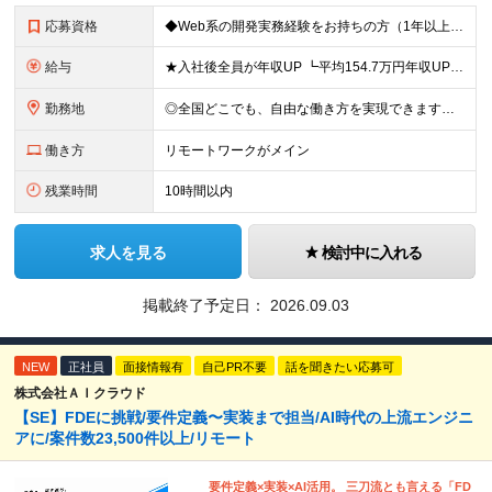
応募資格
◆Web系の開発実務経験をお持ちの方（1年以上） ◆学歴不問 ◆既卒・第二新卒OK ☆Tech Labの事業内容、ビジョンに共感できる⽅はぜひご応募ください！ ☆意欲重視の採用です！ 「経歴に自信が
給与
★入社後全員が年収UP ┗平均154.7万円年収UP！ ┗最大380万円UPの実績もあり 月給35万円～100万円＋決算賞与＋各種手当 【 給与イメージ 】 ◆経験1年以上…月給35万円～＋決算賞
勤務地
◎全国どこでも、自由な働き方を実現できます！ 全国のプロジェクト先やフルリモート環境での勤務も可能です。 ＼自由度の高い働き方、叶えます／ ・フルリモートで働きたい ・ハイブリットに働きたい ・家庭
働き方
リモートワークがメイン
残業時間
10時間以内
求人を見る
検討中に入れる
掲載終了予定日：
2026.09.03
NEW
正社員
面接情報有
自己PR不要
話を聞きたい応募可
株式会社ＡＩクラウド
【SE】FDEに挑戦/要件定義〜実装まで担当/AI時代の上流エンジニ
アに/案件数23,500件以上/リモート
要件定義×実装×AI活用。 三刀流とも言える「FD