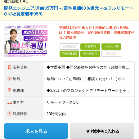
株式会社 HAL
開発エンジニア/月給35万円～/案件単価80％還元＋α/フルリモート
OK/社員定着率95％
年間511名が中途入社！圧倒的に選ばれる理由
は!? 還元率80％・案件100％選択・待機率ほぼゼ
ロの好環境
未経験歓迎
学歴不問
ベテランOK
完全週休2日
賞与複数月
面接1回
応募資格
◆学歴不問 ◆開発経験をお持ちの方（経験年数不問） ＜こんな方は大歓迎！＞ ◎今の収入をもっと増やしたい ◎もっと上流の案件で活躍したい ◎将来のキャリアにつながる案件に携わりたい ◎自分のやりたい
給与
給与についてお気軽にご相談ください！（カジュアル面談可能） 月給35万円～＋各種手当＋賞与2回 ※固定残業代は、時間外労働の有無に関わらず40時間分を87,500円～支給 ※超過分は別途支給 ※試用
勤務地
◆2/3以上のプロジェクトでリモートワークを実施中！ ≪自社拠点≫ ・東京本社／東京都千代田区丸の内二丁目6番1号 丸の内パークビルディング6階 ・関西支社／⼤阪府⼤阪市中央区安⼟町2-3-13 ⼤
働き方
リモートワークOK
残業時間
20時間以内
求人を見る
検討中に入れる