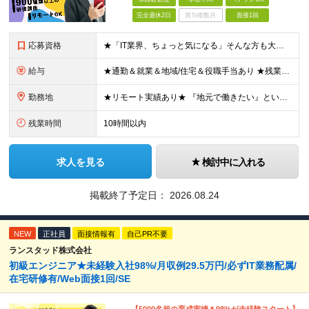
完全週休2日
賞与複数月
面接1回
応募資格
★「IT業界、ちょっと気になる」そんな方も大歓迎！ ■学歴不問 ■未経験・第二新卒歓迎 ■知識・経験はこれから身につけていければOK！ □■ステップアップ■□ 社内システム開発やインフラ構築などジャ
給与
★通勤＆就業＆地域/住宅＆役職手当あり ★残業代は全額支給 ★選べる給与制度あり！ ■東京・神奈川・千葉・埼玉勤務の場合 月給24.5万円～55万円＋諸手当 （残業代は全額支給） (20,000円の
勤務地
★リモート実績あり★ 『地元で働きたい』という希望に、業界トップクラス約7,000件の取引事業所数、90,000件以上のプロジェクトから検討をいたします。 全国の取引先での就業となります（沖縄を除
残業時間
10時間以内
求人を見る
検討中に入れる
掲載終了予定日：
2026.08.24
NEW
正社員
面接情報有
自己PR不要
ランスタッド株式会社
初級エンジニア★未経験入社98%/月収例29.5万円/必ずIT業務配属/
在宅研修有/Web面接1回/SE