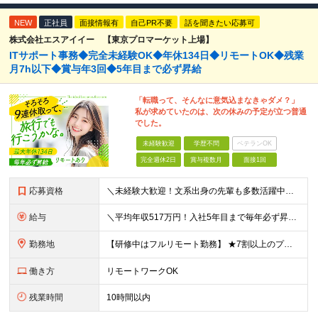
NEW
正社員
面接情報有
自己PR不要
話を聞きたい応募可
株式会社エスアイイー 【東京プロマーケット上場】
ITサポート事務◆完全未経験OK◆年休134日◆リモートOK◆残業
月7h以下◆賞与年3回◆5年目まで必ず昇給
「転職って、そんなに意気込まなきゃダメ？」
私が求めていたのは、次の休みの予定が立つ普通
でした。
未経験歓迎
学歴不問
ベテランOK
完全週休2日
賞与複数月
面接1回
応募資格
＼未経験大歓迎！文系出身の先輩も多数活躍中／ ◆PCスキルに自信のない方も歓迎 ◆完全未経験OK ◆社会人デビューもOK ◆学歴不問 ＊*こんなアナタにオススメです*＊ ◇事務職に興味があるが、給与
給与
＼平均年収517万円！入社5年目まで毎年必ず昇給／ ■賞与年3回 ■年収800万円以上も可 ■入社3年以上の平均年収469.2万円 月給23万2000円以上＋賞与年3回＋各種手当 ☆入社5年目まで最
勤務地
【研修中はフルリモート勤務】 ★7割以上のプロジェクトでリモートワークを導入 ★一都三県のプロジェクト先 ★転居を伴う転勤なし ＜プロジェクト先＞ 東京・神奈川・千葉・埼玉でのプロジェクト先にて勤務
働き方
リモートワークOK
残業時間
10時間以内