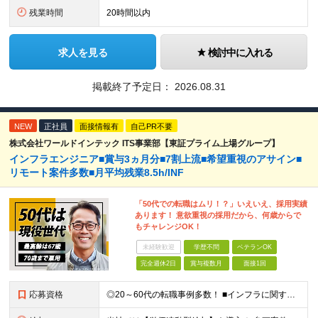
残業時間
20時間以内
求人を見る
検討中に入れる
掲載終了予定日：
2026.08.31
NEW
正社員
面接情報有
自己PR不要
株式会社ワールドインテック ITS事業部【東証プライム上場グループ】
インフラエンジニア■賞与3ヵ月分■7割上流■希望重視のアサイン■
リモート案件多数■月平均残業8.5h/INF
「50代での転職はムリ！？」いえいえ、採用実績
あります！ 意欲重視の採用だから、何歳からで
もチャレンジOK！
未経験歓迎
学歴不問
ベテランOK
完全週休2日
賞与複数月
面接1回
応募資格
◎20～60代の転職事例多数！ ■インフラに関する何らかのご経験 ■学歴不問/転職回数は一切不問！