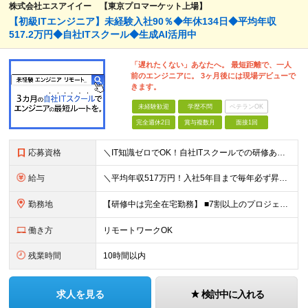
株式会社エスアイイー 【東京プロマーケット上場】
【初級ITエンジニア】未経験入社90％◆年休134日◆平均年収
517.2万円◆自社ITスクール◆生成AI活用中
「遅れたくない」あなたへ。 最短距離で、一人
前のエンジニアに。 3ヶ月後には現場デビューで
きます。
未経験歓迎
学歴不問
ベテランOK
完全週休2日
賞与複数月
面接1回
応募資格
＼IT知識ゼロでOK！自社ITスクールでの研修あり／ ■完全未経験OK(文系出身70％) ■第二新卒歓迎 ■学歴不問 └社会人未経験の方も歓迎します！ 5名以上の採用を予定しているので、同期と入社も
給与
＼平均年収517万円！入社5年目まで毎年必ず昇給／ ■賞与年3回 ■年収800万円以上も可 ■入社3年以上の平均年収469.2万円 月給23万2000円以上＋賞与年3回＋各種手当 ☆入社5年目まで最
勤務地
【研修中は完全在宅勤務】 ■7割以上のプロジェクトでリモートワークを導入 ■フルリモートもあり ■一都三県のプロジェクト先 ■転居を伴う転勤なし ＜プロジェクト先＞ 東京・神奈川・千葉・埼玉でのプロ
働き方
リモートワークOK
残業時間
10時間以内
求人を見る
検討中に入れる