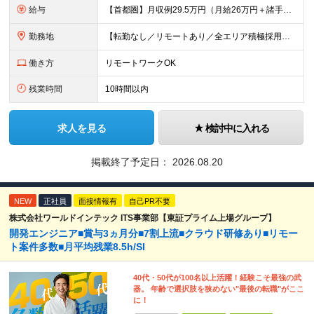
給与
【首都圏】月収例29.5万円（月給26万円＋諸手当） 【東海・関西】月収例28.5万円（月給25万円＋諸手当） 【九州】月収例26万円（月給23万円＋諸手当） ※経験・スキル・前職給与を踏まえ、総合
勤務地
【転勤なし／リモートあり／全エリア積極採用中】 ・大手企業のプロジェクトが中心 ・勤務エリアは希望を考慮し決定 ・研修はリモートメインで実施します ・U&Iターンの方も大歓迎◎ ＜主なエリア＞ ■首
働き方
リモートワークOK
残業時間
10時間以内
求人を見る
検討中に入れる
掲載終了予定日：
2026.08.20
NEW
正社員
面接情報有
自己PR不要
株式会社ワールドインテック ITS事業部【東証プライム上場グループ】
開発エンジニア■賞与3ヵ月分■7割上流■クラウド研修あり■リモー
ト案件多数■月平均残業8.5h/SI
40代・50代が100名以上活躍！経験こそ最強の武
器。 年齢で選択肢を狭めない"最後の転職"がここ
に！