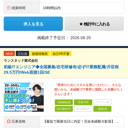
残業時間
10時間以内
求人を見る
検討中に入れる
掲載終了予定日：
2026.08.20
NEW
正社員
面接情報有
自己PR不要
ランスタッド株式会社
初級ITエンジニア◆全国募集/在宅研修有/必ずIT業務配属/月収例
29.5万円/Web面接1回/SE
「将来のためにスキルを身につけたい」 そんな
想いから、未経験でIT業界に挑戦した先輩がたく
さんいます！
未経験歓迎
学歴不問
ベテランOK
完全週休2日
賞与複数月
面接1回
応募資格
【最短で面接当日に内定！完全未経験大歓迎】 ・業種／職種未経験歓迎 ・社会人デビュー、第二新卒、既卒者大歓迎 ・学歴不問（文系、理系不問） ・20代～30代、男女問わず活躍中 ・服装、髪色自由 ・明確