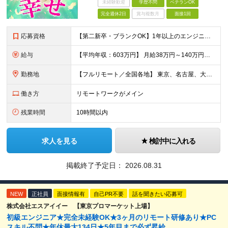
未経験歓迎
学歴不問
ベテランOK
完全週休2日
賞与複数月
面接1回
応募資格
【第二新卒・ブランクOK】1年以上のエンジニア経験がある方(開発・インフラ・工程・言語一切不問） 文理・学歴不問 【歓迎条件】 ◆AI・クラウド案件に参画したい方 ◆下流工程から上流工程へステップア
給与
【平均年収：603万円】 月給38万円～140万円＋諸手当（経験者） 【平均年収603万円】 ※案件の契約内容や昇給額などはすべて開示します。 ※経験や能力を考慮し決定します。 ※月給には固定残業
勤務地
【フルリモート／全国各地】 東京、名古屋、大阪、福岡を中心とした全国のプロジェクトにアサイン。 ※プロジェクトは完全選択制です。 ※フルリモート、ハイブリッド型、常駐案件から自由に選択可能です。 ※転
働き方
リモートワークがメイン
残業時間
10時間以内
求人を見る
検討中に入れる
掲載終了予定日：
2026.08.31
NEW
正社員
面接情報有
自己PR不要
話を聞きたい応募可
株式会社エスアイイー 【東京プロマーケット上場】
初級エンジニア★完全未経験OK★3ヶ月のリモート研修あり★PC
スキル不問★年休最大134日★5年目まで必ず昇給