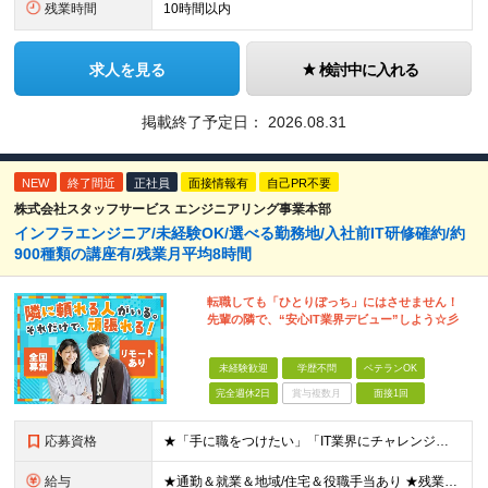
残業時間
10時間以内
求人を見る
検討中に入れる
掲載終了予定日：
2026.08.31
NEW
終了間近
正社員
面接情報有
自己PR不要
株式会社スタッフサービス エンジニアリング事業本部
インフラエンジニア/未経験OK/選べる勤務地/入社前IT研修確約/約
900種類の講座有/残業月平均8時間
転職しても「ひとりぼっち」にはさせません！
先輩の隣で、“安心IT業界デビュー”しよう☆彡
未経験歓迎
学歴不問
ベテランOK
完全週休2日
賞与複数月
面接1回
応募資格
★「手に職をつけたい」「IT業界にチャレンジしたい」方歓迎！ ■学歴不問 ■IT知識・理系文系不問！未経験・第二新卒OK ★ITサポート・IT事務やエンジニアの経験をお持ちの方は優遇します！ 地方在
給与
★通勤＆就業＆地域/住宅＆役職手当あり ★残業代は全額支給 ★選べる給与制度あり！ ■東京・神奈川・千葉・埼玉勤務の場合 月給24.5万円～55万円＋諸手当 （残業代は全額支給） (20,000円の