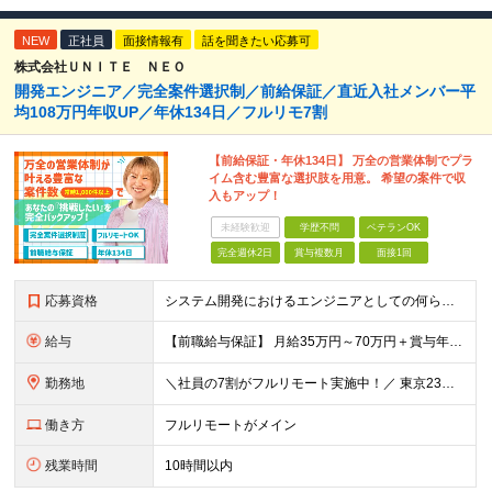
NEW
正社員
面接情報有
話を聞きたい応募可
株式会社ＵＮＩＴＥ ＮＥＯ
開発エンジニア／完全案件選択制／前給保証／直近入社メンバー平
均108万円年収UP／年休134日／フルリモ7割
【前給保証・年休134日】 万全の営業体制でプラ
イム含む豊富な選択肢を用意。 希望の案件で収
入もアップ！
未経験歓迎
学歴不問
ベテランOK
完全週休2日
賞与複数月
面接1回
応募資格
システム開発におけるエンジニアとしての何らかの実務経験（年数不問） ※要件定義、基本設計、詳細設計、製造、検証、運用保守 少しでも実務経験があれば、まずは気軽にエントリーしてみてください！ ／／／／
給与
【前職給与保証】 月給35万円～70万円＋賞与年2回＋各種手当 ※前職の給与・スキル・経験を考慮の上、決定いたします。 ※月給には固定残業代（月30時間分／5万円～10万円）を含みます。超過分は別途
勤務地
＼社員の7割がフルリモート実施中！／ 東京23区内など1都3県を中心としたプロジェクト先での勤務となります。 ※勤務地は希望を考慮します ≪本社≫ 東京都渋谷区恵比寿南1丁目3番7号 隅越ビル5階
働き方
フルリモートがメイン
残業時間
10時間以内