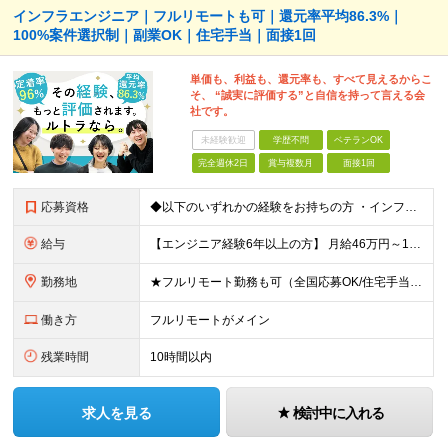
インフラエンジニア｜フルリモートも可｜還元率平均86.3%｜
100%案件選択制｜副業OK｜住宅手当｜面接1回
単価も、利益も、還元率も、すべて見えるからこ
そ、 “誠実に評価する”と自信を持って言える会
社です。
未経験歓迎
学歴不問
ベテランOK
完全週休2日
賞与複数月
面接1回
応募資格
◆以下のいずれかの経験をお持ちの方 ・インフラ設計・構築の実務経験（オンプレ/クラウドどちらもOK） ・クラウド環境下での運用保守に関する実務経験 ◆学歴不問 ＜こんな方は特に歓迎します＞ ◎これま
給与
【エンジニア経験6年以上の方】 月給46万円～100万円（固定残業代含む） ※上記月給には月30時間分の固定残業代（月8万7,400円～月19万円）を含む。超過分は全額支給。 【エンジニア経験4年以
勤務地
★フルリモート勤務も可（全国応募OK/住宅手当を支給します） ※案件によって常駐が必要になる場合があります。 ※希望がない限り、転勤はありません ※U・Iターン歓迎 ★ルトラの社員は全国各地で活躍中
働き方
フルリモートがメイン
残業時間
10時間以内
求人を見る
検討中に入れる