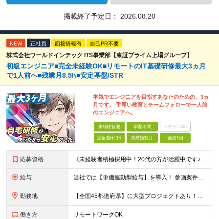
掲載終了予定日：
2026.08.20
NEW
正社員
面接情報有
自己PR不要
株式会社ワールドインテック ITS事業部【東証プライム上場グループ】
初級エンジニア■完全未経験OK■リモートのIT基礎研修最大3ヵ月
で1人前へ■残業月8.5h■安定基盤/STR
本気でエンジニアを目指すあなたのための、3ヵ
月です。 手厚い教育とチームフォローで一人前
のエンジニアへ。
未経験歓迎
学歴不問
ベテランOK
完全週休2日
賞与複数月
面接1回
応募資格
《未経験者積極採用中！20代の方が活躍中です♪》 ◎約4割が実務未経験入社！ ■学歴・職歴は一切問いません！ ■第二新卒の方もお気軽にご相談ください♪ ■入社してから数年は、転勤の可能性があります
給与
当社では【単価連動型給与】を導入！ 参画案件の契約単価に連動して給与が決定。 還元率は単価の【70％～80％】と東証プライム上場グループとして高水準です！（社会保険料・教育コスト含む） ■関東：月給
勤務地
【全国45都道府県】に大型プロジェクトあり！※ 四国・沖縄を除く 主要勤務地： 北海道/宮城県/栃木県/埼玉県/千葉県/東京都/神奈川県/愛知県/大阪府/京都府/兵庫県/広島県/福岡県/熊本県 ※勤
働き方
リモートワークOK