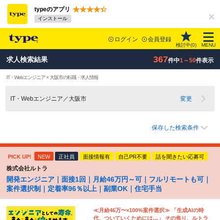
typeのアプリ
インストール
ログイン
会員登録
検討中(
0
)
MENU
367
求人検索結果
件中
1～50
件表示
IT・Webエンジニア × 大阪市の転職・求人情報
IT・Webエンジニア／大阪市
変更
保存した検索条件
PICK UP!
NEW
正社員
面接情報有
自己PR不要
話を聞きたい応募可
株式会社ルトラ
開発エンジニア｜面接1回｜月給46万円～可｜フルリモートも可｜
案件選択制｜定着率96％以上｜副業OK｜住宅手当
≪月給46万〜×100%案件選択≫ 「生成AIの時
代、ついていくためには…」 その焦り、ルトラ