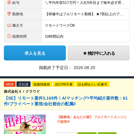
給与
＼平均年収517万円！入社5年目まで毎年必ず昇給／ ■賞与年3回 ■年収800万円以上も可 ■入社3年以上の平均年収469.2万円 月給23万2000円以上＋賞与年3回＋各種手当 ☆入社5年目まで最
勤務地
【研修中はフルリモート勤務】 ★7割以上のプロジェクトでリモートワークを導入 ★一都三県のプロジェクト先 ★転居を伴う転勤なし ＜プロジェクト先＞ 東京・神奈川・千葉・埼玉でのプロジェクト先にて勤務
働き方
リモートワークOK
残業時間
10時間以内
求人を見る
検討中に入れる
掲載終了予定日：
2026.08.20
NEW
正社員
面接情報有
自己PR不要
話を聞きたい応募可
株式会社ＡＩクラウド
【SE】リモート案件3,169件！AIマッチング×平均紹介案件数：61
件/プライベート重視/会社都合の配属0
【勤務地：あなたの家】 フルリモートエンジニ
ア採用中