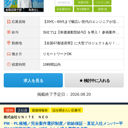
未経験歓迎
学歴不問
ベテランOK
完全週休2日
賞与複数月
面接1回
応募資格
【20代～60代まで幅広い世代のエンジニアが活躍してます】 ■学歴不問 ■転職回数不問 ■開発経験（年数不問）をお持ちの方
給与
当社では【単価連動型給与】を導入！ 参画案件の契約単価に連動して給与が決定。 還元率は単価の【70％～80％】と東証プライム上場グループとして高水準です！（社会保険料・教育コスト含む） ■関東：月給
勤務地
【全国47都道府県】に大型プロジェクトあり！ 主要勤務地： 北海道/宮城県/栃木県/埼玉県/千葉県/東京都/神奈川県/愛知県/大阪府/京都府/兵庫県/広島県/福岡県/熊本県 ※勤務エリアは、あなたの
働き方
リモートワークOK
残業時間
10時間以内
求人を見る
検討中に入れる
掲載終了予定日：
2026.08.20
NEW
正社員
面接情報有
話を聞きたい応募可
株式会社ＵＮＩＴＥ ＮＥＯ
PM・PL候補／完全案件選択制度／前給保証・直近入社メンバー平