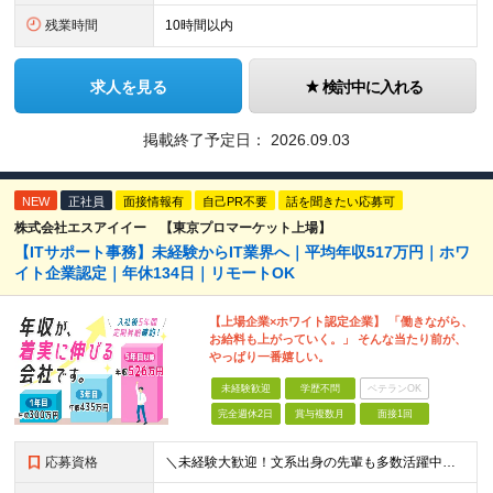
残業時間
10時間以内
求人を見る
検討中に入れる
掲載終了予定日：
2026.09.03
NEW
正社員
面接情報有
自己PR不要
話を聞きたい応募可
株式会社エスアイイー 【東京プロマーケット上場】
【ITサポート事務】未経験からIT業界へ｜平均年収517万円｜ホワ
イト企業認定｜年休134日｜リモートOK
【上場企業×ホワイト認定企業】 「働きながら、
お給料も上がっていく。」 そんな当たり前が、
やっぱり一番嬉しい。
未経験歓迎
学歴不問
ベテランOK
完全週休2日
賞与複数月
面接1回
応募資格
＼未経験大歓迎！文系出身の先輩も多数活躍中／ ◆PCスキルに自信のない方も歓迎 ◆完全未経験OK ◆社会人デビューもOK ◆学歴不問 「働きながら少しずつ専門スキルを身につけたい」という意欲重視の採