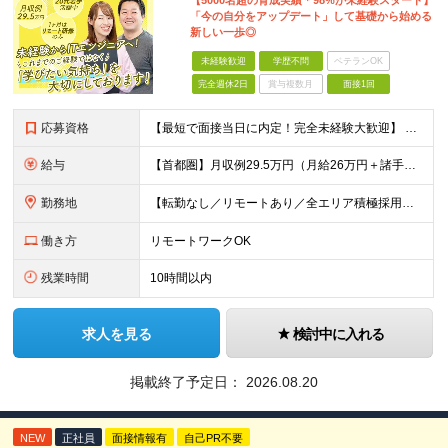
【5000名超の育成実績＊98%が未経験スタート】
「今の自分をアップデート」して基礎から始める
新しい一歩◎
未経験歓迎
学歴不問
ベテランOK
完全週休2日
賞与複数月
面接1回
応募資格
【最短で面接当日に内定！完全未経験大歓迎】 ・業種／職種未経験歓迎 ・社会人デビュー、第二新卒、既卒者大歓迎 ・学歴不問（文系、理系不問） ・20代～30代、男女問わず活躍中 ・服装、髪色自由 ・明確
給与
【首都圏】月収例29.5万円（月給26万円＋諸手当） 【東海・関西】月収例28.5万円（月給25万円＋諸手当） 【九州】月収例26万円（月給23万円＋諸手当） ※経験・スキル・前職給与を踏まえ、総合
勤務地
【転勤なし／リモートあり／全エリア積極採用】 ・大手企業のプロジェクト中心 ・勤務エリアや配属先は希望を考慮 ・研修はリモートメインで実施 ・UIターン歓迎 ＜主なエリア＞ ■首都圏…東京・神奈川・
働き方
リモートワークOK
残業時間
10時間以内
求人を見る
検討中に入れる
掲載終了予定日：
2026.08.20
NEW
正社員
面接情報有
自己PR不要