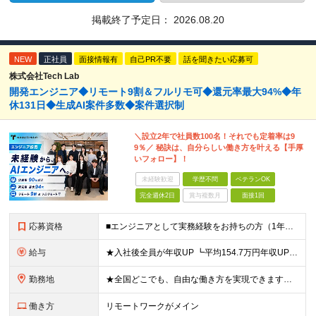
掲載終了予定日：
2026.08.20
NEW
正社員
面接情報有
自己PR不要
話を聞きたい応募可
株式会社Tech Lab
開発エンジニア◆リモート9割＆フルリモ可◆還元率最大94%◆年
休131日◆生成AI案件多数◆案件選択制
＼設立2年で社員数100名！それでも定着率は9
9％／ 秘訣は、自分らしい働き方を叶える【手厚
いフォロー】！
未経験歓迎
学歴不問
ベテランOK
完全週休2日
賞与複数月
面接1回
応募資格
■エンジニアとして実務経験をお持ちの方（1年以上） ■学歴不問 ■既卒・第二新卒OK ☆Tech Labの事業内容、ビジョンに共感できる⽅はぜひご応募ください！ ☆意欲重視の採用です！ 「経歴に自信
給与
★入社後全員が年収UP ┗平均154.7万円年収UP！ ┗最大380万円UPの実績も 月給35万円～100万円＋決算賞与＋各種手当 【 給与イメージ 】 ■経験1年以上…月給35万円～＋決算賞与
勤務地
★全国どこでも、自由な働き方を実現できます！ 全国のプロジェクト先やフルリモート環境での勤務も可能です。 ＼自由度の高い働き方、叶えます／ ・フルリモートで働きたい ・ハイブリットに働きたい ・家庭
働き方
リモートワークがメイン