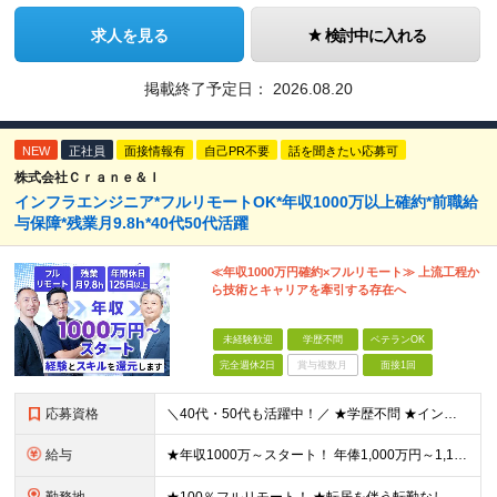
求人を見る
検討中に入れる
掲載終了予定日：
2026.08.20
NEW
正社員
面接情報有
自己PR不要
話を聞きたい応募可
株式会社Ｃｒａｎｅ＆Ｉ
インフラエンジニア*フルリモートOK*年収1000万以上確約*前職給
与保障*残業月9.8h*40代50代活躍
≪年収1000万円確約×フルリモート≫ 上流工程か
ら技術とキャリアを牽引する存在へ
未経験歓迎
学歴不問
ベテランOK
完全週休2日
賞与複数月
面接1回
応募資格
＼40代・50代も活躍中！／ ★学歴不問 ★インフラエンジニアの経験を5年以上お持ちの方 ≪こんな方にピッタリです！≫ ◎自身の市場価値を正当に評価してほしい ◎今より年収をアップさせたい ◎多彩な
給与
★年収1000万～スタート！ 年俸1,000万円～1,162万8,000円（12分割） ※経験・スキルを考慮の上決定します ※上記金額には固定残業代（月30h分・158,400円～184,000円