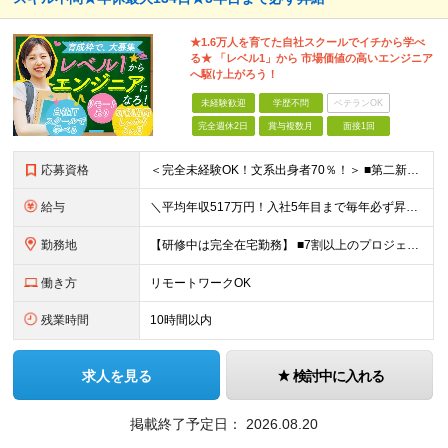
★1.6万人を育てた自社スクールでイチから学べ
る★ 「レベル1」から 市場価値の高いエンジニア
へ駆け上がろう！
未経験歓迎
学歴不問
ベテランOK
完全週休2日
賞与複数月
面接1回
応募資格
＜完全未経験OK！文系出身者70％！＞ ■第二新卒歓迎 ■学歴・経歴不問・社会人未経験もOK ■20代を中心に活躍中◎ ★☆先輩たちの前職☆★ 元アパレルスタッフや塾講師、介護士、事務、営業など社員
給与
＼平均年収517万円！入社5年目まで毎年必ず昇給／ ■賞与年3回 ■年収800万円以上も可 ■入社3年以上の平均年収469.2万円 月給23万2000円以上＋賞与年3回＋各種手当 ☆入社5年目まで最
勤務地
【研修中は完全在宅勤務】 ■7割以上のプロジェクトでリモートワークを導入 ■一都三県のプロジェクト先 ■転居を伴う転勤なし ＜プロジェクト先＞ 東京・神奈川・千葉・埼玉でのプロジェクト先にて勤務いた
働き方
リモートワークOK
残業時間
10時間以内
求人を見る
検討中に入れる
掲載終了予定日：
2026.08.20