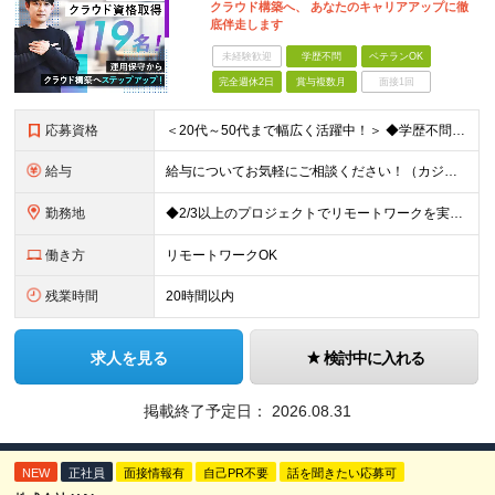
クラウド構築へ、 あなたのキャリアアップに徹
底伴走します
未経験歓迎
学歴不問
ベテランOK
完全週休2日
賞与複数月
面接1回
応募資格
＜20代～50代まで幅広く活躍中！＞ ◆学歴不問 ◆何らかのインフラ関連の実務経験 ★経験年数不問/運用監視レベルも歓迎 ＜こんな方は大歓迎！＞ ◎今の収入に不満がある ◎もっと上流の案件で活躍した
給与
給与についてお気軽にご相談ください！（カジュアル面談可能） 月給35万円～＋各種手当＋賞与2回 ※固定残業代は、時間外労働の有無に関わらず40時間分を87,500円～支給 ※超過分は別途支給 ※試用
勤務地
◆2/3以上のプロジェクトでリモートワークを実施中！ ≪自社拠点≫ ・東京本社／東京都千代田区丸の内二丁目6番1号 丸の内パークビルディング6階 ・関西支社／⼤阪府⼤阪市中央区安⼟町2-3-13 ⼤
働き方
リモートワークOK
残業時間
20時間以内
求人を見る
検討中に入れる
掲載終了予定日：
2026.08.31
NEW
正社員
面接情報有
自己PR不要
話を聞きたい応募可