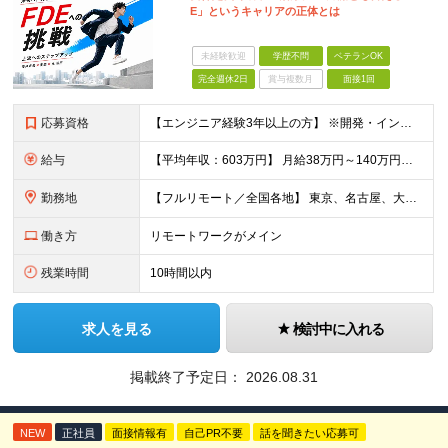
E」というキャリアの正体とは
未経験歓迎
学歴不問
ベテランOK
完全週休2日
賞与複数月
面接1回
応募資格
【エンジニア経験3年以上の方】 ※開発・インフラ・工程・言語一切不問 ※文理・学歴不問 【歓迎条件】 ◆Python実務経験がある方 ◆LLM・生成AIを使った開発経験がある方 ◆要件定義・顧客折衝
給与
【平均年収：603万円】 月給38万円～140万円＋諸手当（経験者） 【平均年収603万円】 ※案件の契約内容や昇給額などはすべて開示します。 ※経験や能力を考慮し決定します。 ※月給には固定残業
勤務地
【フルリモート／全国各地】 東京、名古屋、大阪、福岡を中心とした全国のプロジェクトにアサイン。 ※プロジェクトは完全選択制です。 ※フルリモート、ハイブリッド型、常駐案件から自由に選択可能です。 ※転
働き方
リモートワークがメイン
残業時間
10時間以内
求人を見る
検討中に入れる
掲載終了予定日：
2026.08.31
NEW
正社員
面接情報有
自己PR不要
話を聞きたい応募可