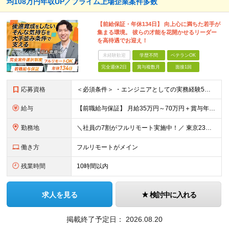
均108万円年収UP／プライム上場企業案件多数
【前給保証・年休134日】 向上心に満ちた若手が
集まる環境。 彼らの才能を花開かせるリーダー
を高待遇でお迎え！
未経験歓迎
学歴不問
ベテランOK
完全週休2日
賞与複数月
面接1回
応募資格
＜必須条件＞ ・エンジニアとしての実務経験5年以上 ＜尚可条件＞ ・PM、PL経験 ・後輩指導やチームリーダーなど、何らかのリード経験 ※リーダー未経験の方のご応募も大歓迎です！ポテンシャル採用を
給与
【前職給与保証】 月給35万円～70万円＋賞与年2回＋各種手当 ※前職の給与・スキル・経験を考慮の上、決定いたします。 ※月給には固定残業代（月30時間分／5万円～10万円）を含みます。超過分は別途
勤務地
＼社員の7割がフルリモート実施中！／ 東京23区内など1都3県を中心としたプロジェクト先での勤務となります。 ※勤務地は希望を考慮します ≪本社≫ 東京都渋谷区恵比寿南1丁目3番7号 隅越ビル5階
働き方
フルリモートがメイン
残業時間
10時間以内
求人を見る
検討中に入れる
掲載終了予定日：
2026.08.20