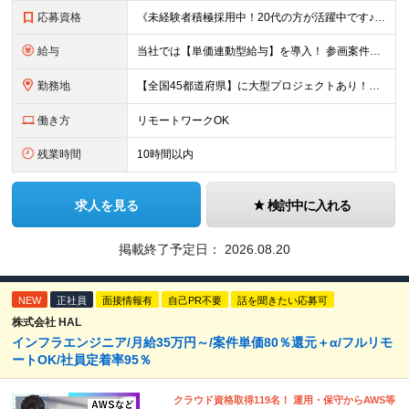
応募資格
《未経験者積極採用中！20代の方が活躍中です♪》 ◎約4割が実務未経験入社！ ■学歴・職歴は一切問いません！ ■第二新卒の方もお気軽にご相談ください♪ ■入社してから数年は、転勤の可能性があります
給与
当社では【単価連動型給与】を導入！ 参画案件の契約単価に連動して給与が決定。 還元率は単価の【70％～80％】と東証プライム上場グループとして高水準です！（社会保険料・教育コスト含む） ■関東：月給
勤務地
【全国45都道府県】に大型プロジェクトあり！※ 四国・沖縄を除く 主要勤務地： 北海道/宮城県/栃木県/埼玉県/千葉県/東京都/神奈川県/愛知県/大阪府/京都府/兵庫県/広島県/福岡県/熊本県 ※勤
働き方
リモートワークOK
残業時間
10時間以内
求人を見る
検討中に入れる
掲載終了予定日：
2026.08.20
NEW
正社員
面接情報有
自己PR不要
話を聞きたい応募可
株式会社 HAL
インフラエンジニア/月給35万円～/案件単価80％還元＋α/フルリモ
ートOK/社員定着率95％
クラウド資格取得119名！ 運用・保守からAWS等