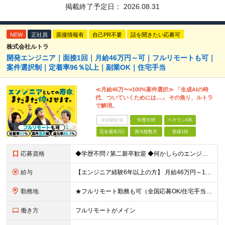
掲載終了予定日：
2026.08.31
NEW
正社員
面接情報有
自己PR不要
話を聞きたい応募可
株式会社ルトラ
開発エンジニア｜面接1回｜月給46万円～可｜フルリモートも可｜
案件選択制｜定着率96％以上｜副業OK｜住宅手当
≪月給46万〜×100%案件選択≫ 「生成AIの時
代、ついていくためには…」 その焦り、ルトラ
で解消。
未経験歓迎
学歴不問
ベテランOK
完全週休2日
賞与複数月
面接1回
応募資格
◆学歴不問 / 第二新卒歓迎 ◆何かしらのエンジニア経験をお持ちの方 （言語・期間・フェーズ不問） 経験浅めの方も遠慮なくご応募ください！ ■入社前Q＆A ────── ◎実力に見合った報酬が手に
給与
【エンジニア経験6年以上の方】 月給46万円～100万円（固定残業代含む） ※上記月給には月30時間分の固定残業代（月8万7,400円～月19万円）を含む。超過分は全額支給。 【エンジニア経験4年以
勤務地
★フルリモート勤務も可（全国応募OK/住宅手当を支給します） ※案件によって常駐が必要になる場合があります。 ※希望がない限り、転勤はありません ※U・Iターン歓迎 ★ルトラの社員は全国各地で活躍中
働き方
フルリモートがメイン