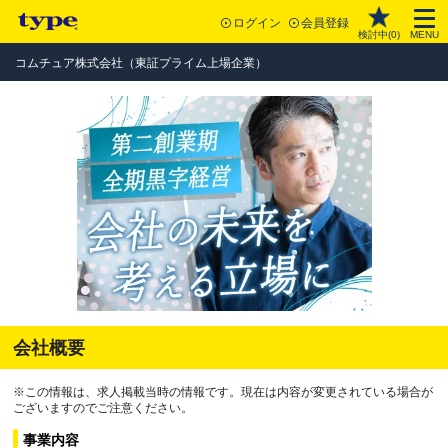
ログイン
会員登録
検討中(
0
)
MENU
コムチュア株式会社（東証プライム上場企業）
会社概要
※この情報は、求人掲載当時の情報です。現在は内容が変更されている場合が
ございますのでご注意ください。
事業内容