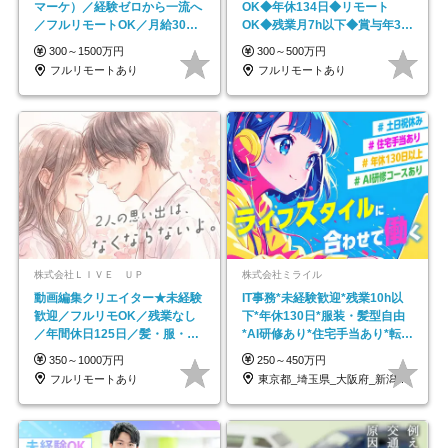
マーケ）／経験ゼロから一流へ
OK◆年休134日◆リモート
／フルリモートOK／月給30万
OK◆残業月7h以下◆賞与年3回
円～／年休130日以上
◆5年目まで必ず昇給
300～1500万円
300～500万円
フルリモートあり
フルリモートあり
株式会社ＬＩＶＥ ＵＰ
株式会社ミライル
動画編集クリエイター★未経験
IT事務*未経験歓迎*残業10h以
歓迎／フルリモOK／残業なし
下*年休130日*服装・髪型自由
／年間休日125日／髪・服・ネ
*AI研修あり*住宅手当あり*転勤
イル自由／研修充実で安心
なし
350～1000万円
250～450万円
フルリモートあり
東京都_埼玉県_大阪府_新潟県_福岡県