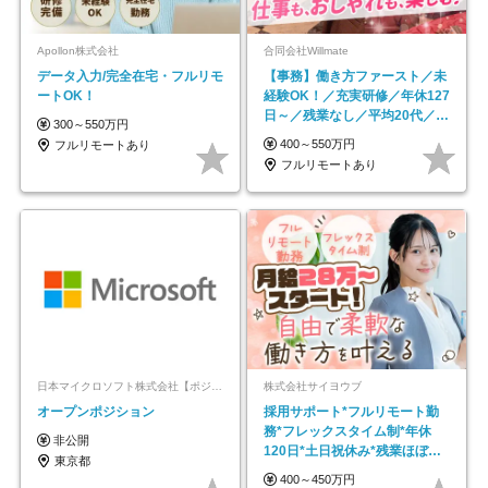
Apollon株式会社
合同会社Willmate
データ入力/完全在宅・フルリモ
【事務】働き方ファースト／未
ートOK！
経験OK！／充実研修／年休127
日～／残業なし／平均20代／リ
300～550万円
モートOK
400～550万円
フルリモートあり
フルリモートあり
日本マイクロソフト株式会社【ポジションマッチ登録】
株式会社サイヨウブ
オープンポジション
採用サポート*フルリモート勤
務*フレックスタイム制*年休
非公開
120日*土日祝休み*残業ほぼな
東京都
し*育児中社員8割以上
400～450万円