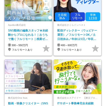
Apollon株式会社
株式会社さくらインベスト
SNS動画の編集スタッフ★未経
配信ディレクター（ウェビナー
験からプロになれる！｜おうち
運営）／フルリモートOK／土
で働くフルリモート｜残業ゼロ
日祝休み／年休123日／年収
で18時退勤◎
600万円可
300～550万円
400～600万円
フルリモートあり
フルリモートあり
株式会社One feat.
株式会社エスアイイー 【東京プロマーケット上場】
動画・映像クリエイター（SNS
ITサポート事務◆完全未経験