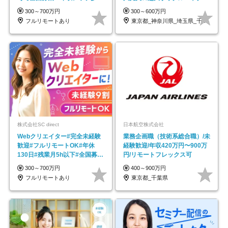
★年休最大130日★
ープの正社員/sg
300～700万円
300～600万円
フルリモートあり
東京都_神奈川県_埼玉県_千葉県_大阪府…
株式会社SC direct
日本航空株式会社
Webクリエイター#完全未経験
業務企画職（技術系総合職）/未
歓迎#フルリモートOK#年休
経験歓迎/年収420万円〜900万
130日#残業月5h以下#全国募集
円/リモートフレックス可
#最大1年の研修
300～700万円
400～900万円
フルリモートあり
東京都_千葉県