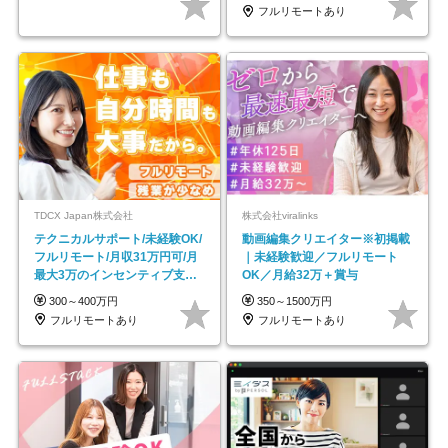
フルリモートあり
TDCX Japan株式会社
株式会社viralinks
テクニカルサポート/未経験OK/
動画編集クリエイター※初掲載
フルリモート/月収31万円可/月
｜未経験歓迎／フルリモート
最大3万のインセンティブ支給/
OK／月給32万＋賞与
平均年齢33歳
300～400万円
350～1500万円
フルリモートあり
フルリモートあり