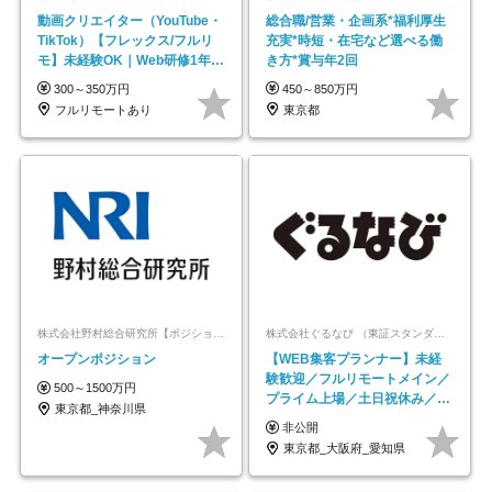
動画クリエイター（YouTube・
総合職/営業・企画系*福利厚生
TikTok）【フレックス/フルリ
充実*時短・在宅など選べる働
モ】未経験OK｜Web研修1年間
き方*賞与年2回
｜副業OK
300～350万円
450～850万円
フルリモートあり
東京都
株式会社野村総合研究所【ポジションマッチ登録】
株式会社ぐるなび （東証スタンダード上場）
オープンポジション
【WEB集客プランナー】未経
験歓迎／フルリモートメイン／
500～1500万円
プライム上場／土日祝休み／東
東京都_神奈川県
京・大阪・名古屋
非公開
東京都_大阪府_愛知県