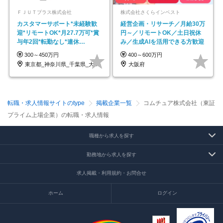
ＦＪＵＴプラス株式会社
株式会社さくらインベスト
カスタマーサポート*未経験歓
経営企画・リサーチ／月給30万
迎*リモートOK*月27.7万可*賞
円～／リモートOK／土日祝休
与年2回*転勤なし*連休
み／生成AIを活用できる方歓迎
OK/ZE010232
300～450万円
400～600万円
東京都_神奈川県_千葉県_大阪府_愛知県…
大阪府
転職・求人情報サイトのtype
掲載企業一覧
コムチュア株式会社（東証
プライム上場企業）の転職・求人情報
職種から求人を探す
勤務地から求人を探す
求人掲載・利用規約・お問合せ
ホーム
ログイン