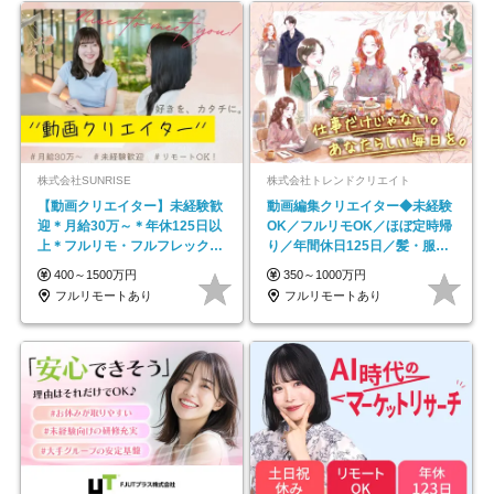
株式会社SUNRISE
株式会社トレンドクリエイト
【動画クリエイター】未経験歓
動画編集クリエイター◆未経験
迎＊月給30万～＊年休125日以
OK／フルリモOK／ほぼ定時帰
上＊フルリモ・フルフレックス
り／年間休日125日／髪・服・
◆10名の採用が決定◆
ネイル自由／副業OK
400～1500万円
350～1000万円
フルリモートあり
フルリモートあり