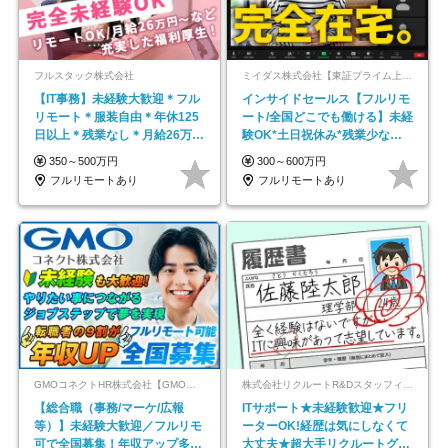
フルスタック株式会社
ミイダス株式会社【東証プライム上場パーソルグループ】
【IT事務】未経験大歓迎＊フル
インサイドセールス【フルリモ
リモート＊服装自由＊年休125
ート/全国どこでも働ける】未経
日以上＊残業なし＊月給26万円
験OK*土日祝休み*残業少なめ*
以上
在宅勤務手当あり
350～500万円
300～600万円
フルリモートあり
フルリモートあり
GMOコネクトHR株式会社【GMOインターネットグループ】
株式会社リクルートR&Dスタッフィング【リクルートグループ】
【総合職（事務/マーケ/広報
ITサポート★未経験歓迎★フリ
等）】未経験大歓迎／フルリモ
ーターOK!経歴は気にしなくて
可で全国募集！年収アップ多数
大丈夫★超大手リクルートグル