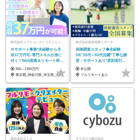
株式会社コプロコンストラクション【東証プライム上場コプロ・ホールディングス子会社】
株式会社損害保険リサーチ
※サポート事務*未経験から月
保険調査スタッフ◆未経験
収37万円可♪専門スキルが身に
OK*30代～60代活躍*丁寧な講
付く！Web面接＆リモート研修
習・サポートあり*原則直行直
も充実♪/a
帰／全国募集・業務委託
300～1350万円
非公開
東京都_神奈川県_埼玉県_大阪府_愛知県…
フルリモートあり
株式会社ＯＬＣ
サイボウズ株式会社