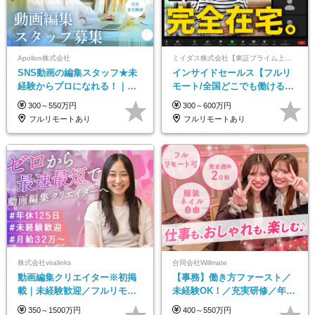
Apollon株式会社
ミイダス株式会社【東証プライム上場パーソルグループ】
SNS動画の編集スタッフ★未
インサイドセールス【フルリ
経験からプロになれる！｜お
モート/全国どこでも働ける】
うちで働くフルリモート｜残
未経験OK*土日祝休み*残業少
300～550万円
300～600万円
業ゼロで18時退勤◎
なめ*在宅勤務手当あり
フルリモートあり
フルリモートあり
株式会社viralinks
合同会社Willmate
動画編集クリエイター※初掲
【事務】働き方ファースト／
載｜未経験歓迎／フルリモー
未経験OK！／充実研修／年休
トOK／月給32万＋賞与
127日～／残業なし／平均20代
350～1500万円
400～550万円