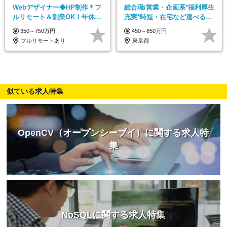
Webデザイナー◆HP制作＊フ
総合職/営業・企画系*福利厚生
ルリモート＆副業OK！年休
充実*時短・在宅など選べる働
128日／基本定時退社／動画編
き方*賞与年2回
350～750万円
450～850万円
集
フルリモートあり
東京都
似ている求人特集
OpenCV（オープンシーブイ）に関する求人特
集
NoSQLに関する求人特集