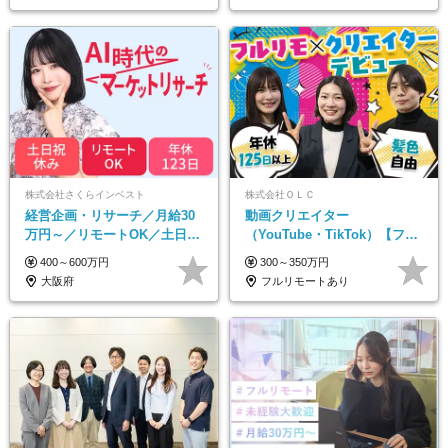
株式会社さくらインベスト
株式会社ＯＬＣ
経営企画・リサーチ／月給30
動画クリエイター
万円～／リモートOK／土日祝
（YouTube・TikTok）【フレ
休み／生成AIを活用できる方
ックス/フルリモ】未経験OK
400～600万円
300～350万円
歓迎
｜Web研修1年間｜副業OK
大阪府
フルリモートあり