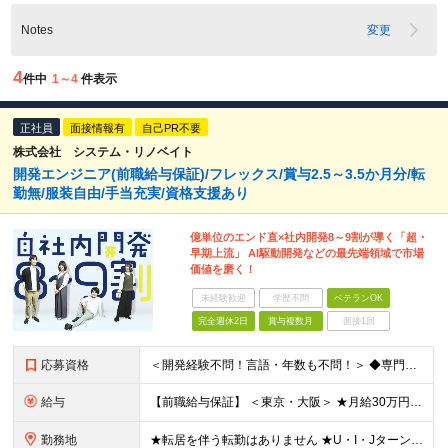
Notes
変更
4
件中
1～4
件表示
正社員
面接情報有
自己PR不要
株式会社 システム・リノベイト
開発エンジニア(前職給与保証)/フレックス/賞与2.5～3.5か月分/転
勤無/服装自由/手当充実/資格支援あり
億単位のエンド直×社内開発8～9割が導く「超・
早期上流」 AI駆動開発などの最先端領域で市場
価値を磨く！
未経験歓迎
学歴不問
ベテランOK
完全週休2日
賞与複数月
面接1回
応募資格
＜開発経験不問！言語・年数も不問！＞ ◆専門卒以上 ◆IT業界で何らかの経験をお持ちの方 ※開発経験がなくても応募いただけます ※言語・年数は不問です ※ブランクなどある場合もご応募ください 【下記
給与
【前職給与保証】 ＜東京・大阪＞ ★月給30万円～35万円＋賞与年2回 ※経験・スキルを考慮し当社規定により決定します。 ※残業代全額支給（社員の声により今年度より固定残業なしになりました！） ※試用
勤務地
★転居を伴う転勤はありません ★U・I・JターンOK！ ★広島支店を2026年11月新設予定 ★お客様先に常駐する案件でも、在宅OKの場合は自社オフィスに出社し、チームで相談しながら仕事を進めています