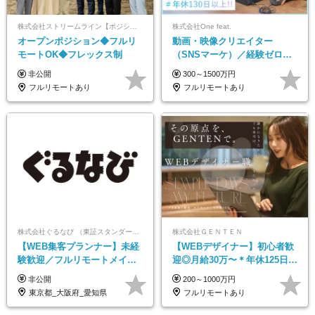
株式会社ストリームライン【ポジションマッチ登録】
株式会社One feat.
オープンポジション◆フルリ
動画・映像クリエイター
モートOK◆フレックス制
（SNSマーケ）／経験ゼロか
ら一流へ／フルリモートOK／
非公開
300～1500万円
月給30万円～／年休130日以上
フルリモートあり
フルリモートあり
株式会社ぐるなび （東証スタンダード上場）
株式会社ＧＥＮＴＥＮ
【WEB集客プランナー】未経
【WEBデザイナー】初⼼者歓
験歓迎／フルリモートメイン
迎◎⽉給30万〜＊年休125⽇＊
／プライム上場／土日祝休み
在宅OK＆研修あり＊フレック
非公開
200～1000万円
／東京・大阪・名古屋
ス
東京都_大阪府_愛知県
フルリモートあり