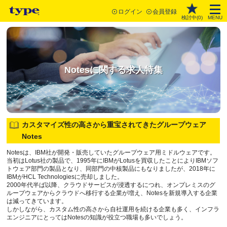
ログイン
会員登録
検討中(
0
)
MENU
Notesに関する求人特集
カスタマイズ性の高さから重宝されてきたグループウェア
Notes
Notesは、IBM社が開発・販売していたグループウェア用ミドルウェアです。
当初はLotus社の製品で、1995年にIBMがLotusを買収したことによりIBMソフ
トウェア部門の製品となり、同部門の中核製品にもなりましたが、2018年に
IBMがHCL Technologiesに売却しました。
2000年代半ば以降、クラウドサービスが浸透するにつれ、オンプレミスのグ
ループウェアからクラウドへ移行する企業が増え、Notesを新規導入する企業
は減ってきています。
しかしながら、カスタム性の高さから自社運用を続ける企業も多く、インフラ
エンジニアにとってはNotesの知識が役立つ職場も多いでしょう。