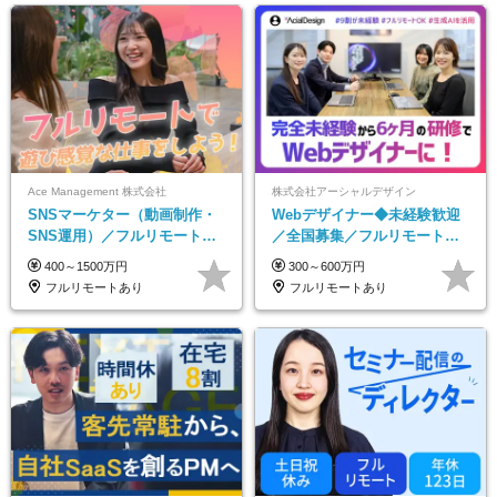
Ace Management 株式会社
株式会社アーシャルデザイン
SNSマーケター（動画制作・
Webデザイナー◆未経験歓迎
SNS運用）／フルリモートOK
／全国募集／フルリモート／
／未経験歓迎【モットーは…
最大6ヵ月の実践型研修／月給
400～1500万円
300～600万円
遊び感覚で仕事をする♪】
25万円以上
フルリモートあり
フルリモートあり