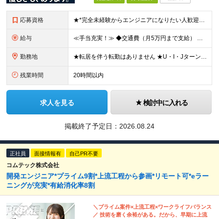
応募資格
★*完全未経験からエンジニアになりたい人歓迎*★ ・未経験OK ・第2新卒OK ・専門卒以上 ★type経由で入社した社員も在籍しています♪ ▼下記のような方もぜひご応募ください ◎研修が充実してい
給与
≪手当充実！≫ ◆交通費（月5万円まで支給） ◆残業代全額支給 ◆家族手当（配偶者：1万円／子1人：5000円 ※月額） ◆役職手当（最大13万円 ※月額） ◆地域手当（東京1万円/月、大阪5000円
勤務地
★転居を伴う転勤はありません ★U・I・JターンOK！ ★広島支店を2026年11月新設予定 ★お客様先に常駐する案件でも、在宅OKの場合は自社オフィスに出社し、チームで相談しながら仕事を進めています
残業時間
20時間以内
求人を見る
検討中に入れる
掲載終了予定日：
2026.08.24
正社員
面接情報有
自己PR不要
コムテック株式会社
開発エンジニア*プライム9割*上流工程から参画*リモート可*eラー
ニングが充実*有給消化率8割
＼プライム案件×上流工程×ワークライフバランス
／ 技術を磨く余裕がある。だから、早期に上流