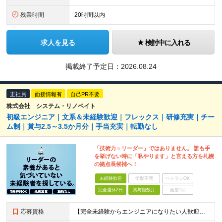
残業時間
20時間以内
求人を見る
検討中に入れる
掲載終了予定日：
2026.08.24
正社員
面接情報有
自己PR不要
株式会社 システム・リノベイト
初級エンジニア｜文系＆未経験歓迎｜フレックス｜研修充実｜チー
ム制｜賞与2.5～3.5か月分｜手当充実｜転勤なし
「技術力＝リーダー」ではありません。 誰も手
を挙げない時に「私やります」と言える方を札幌
の拠点長候補へ！
未経験歓迎
学歴不問
ベテランOK
完全週休2日
賞与複数月
面接1回
応募資格
【完全未経験からエンジニアになりたい人歓迎】 ◆未経験OK ◆第2新卒OK ◆専門卒以上 【下記のような方もぜひご応募ください】 ◎エンジニア経験が浅いので、自信がない ◎研修が充実している会社がい