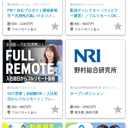
株式会社シスコム・テクノロジー
株式会社さくらインベスト
PM＊自社プロダクト開発参画
配信ディレクター（ウェビナ
可＊汎用性の高いマネジメン
ー運営）／フルリモートOK／
トスキル＊年収1000万以上可
土日祝休み／年休123日／年収
500～1100万円
400～600万円
600万円可
フルリモートあり
フルリモートあり
株式会社プロエフィカ
株式会社野村総合研究所【ポジションマッチ登録】
SES営業｜未経験OK｜入社初
オープンポジション
日からフルリモート｜フレッ
クス可｜残業月平均10h以下｜
400～600万円
500～1500万円
事業立ち上げメンバー
フルリモートあり
東京都_神奈川県