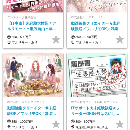
フルスタック株式会社
株式会社ＬＩＶＥ ＵＰ
【IT事務】未経験大歓迎＊フ
動画編集クリエイター★未経
ルリモート＊服装自由＊年休
験歓迎／フルリモOK／残業な
125日以上＊残業なし＊月給26
し／年間休日125日／髪・服・
350～500万円
350～1000万円
万円以上
ネイル自由／研修充実で安心
フルリモートあり
フルリモートあり
株式会社トレンドクリエイト
株式会社リクルートR&Dスタッフィング【リクルートグループ】
動画編集クリエイター◆未経
ITサポート★未経験歓迎★フ
験OK／フルリモOK／ほぼ定
リーターOK!経歴は気にしな
時帰り／年間休日125日／髪・
くて大丈夫★超大手リクルー
350～1000万円
300～600万円
服・ネイル自由／副業OK
トグループの正社員/sg
フルリモートあり
東京都_神奈川県_埼玉県_千葉県_大阪府…