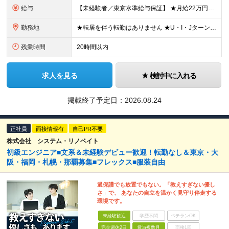
給与
【未経験者／東京水準給与保証】 ★月給22万円～35万円＋賞与年2回 ※経験・スキルを考慮し当社規定により決定します ※残業代全額支給（社員の声により今年度より固定残業なしになりました！） ※試用期間
勤務地
★転居を伴う転勤はありません ★U・I・JターンOK！ ★お客様先に常駐する案件でも、在宅OKの場合は自社オフィスに出社し、チームで相談しながら仕事を進めています。 ※プロジェクト先、もしくは本社・支
残業時間
20時間以内
求人を見る
検討中に入れる
掲載終了予定日：
2026.08.24
正社員
面接情報有
自己PR不要
株式会社 システム・リノベイト
初級エンジニア■文系＆未経験デビュー歓迎！転勤なし＆東京・大
阪・福岡・札幌・那覇募集■フレックス■服装自由
過保護でも放置でもない。「教えすぎない優し
さ」で、 あなたの自立を温かく見守り伴走する
環境です。
未経験歓迎
学歴不問
ベテランOK
完全週休2日
賞与複数月
面接1回