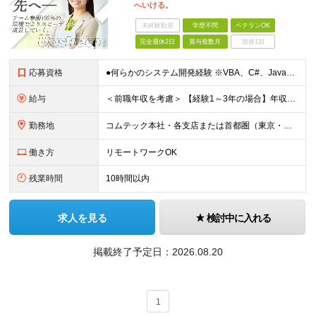
へいける。
未経験歓迎
学歴不問
ベテランOK
完全週休2日
賞与複数月
面接1回
応募資格
●何らかのシステム開発経験 ※VBA、C#、Java、.NETなどオブジェクト指向言語の経験者は歓迎します！ ●学歴不問 ＼こんな方にぴったり／ ◆「ただの作業者」から抜け出したい方 ◆エンドユーザ
給与
＜前職年収を考慮＞ 【経験1～3年の場合】年収410万円～464万円 月給29万6000円～月給33万5500円+賞与年2回（6・12月） ※みなし残業代（10時間分／2万2000円～2万3500円）
勤務地
コムテック本社・各支店または首都圏（東京・神奈川・埼玉・千葉）のクライアント様のワークスペースにて勤務いただきます。 ※転居を伴う異動はありません ＜各拠点について＞ ■東京本社／東京都港区芝浦1-
働き方
リモートワークOK
残業時間
10時間以内
求人を見る
検討中に入れる
掲載終了予定日：
2026.08.20
1