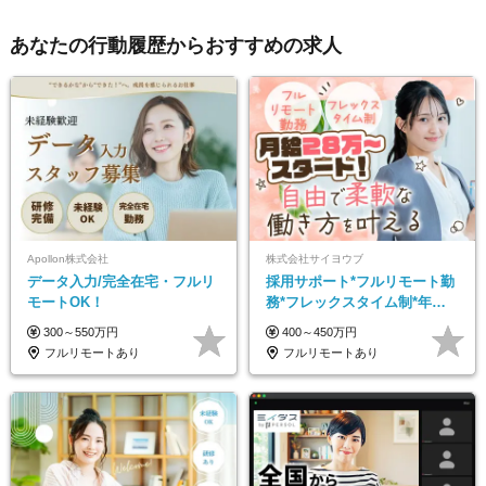
あなたの行動履歴からおすすめの求人
Apollon株式会社
株式会社サイヨウブ
データ入力/完全在宅・フルリ
採用サポート*フルリモート勤
モートOK！
務*フレックスタイム制*年休
120日*土日祝休み*残業ほぼな
300～550万円
400～450万円
し*育児中社員8割以上
フルリモートあり
フルリモートあり