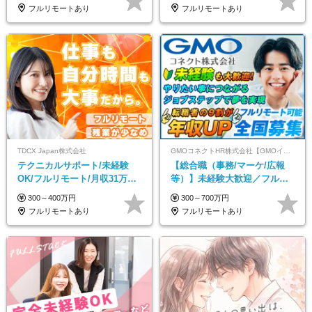
／リモートOK
フルリモートあり
フルリモートあり
TDCX Japan株式会社
GMOコネクトHR株式会社【GMOインターネットグループ】
テクニカルサポート/未経験
【総合職（事務/マーケ/広報
OK/フルリモート/月収31万円
等）】未経験大歓迎／フルリ
可/月最大3万のインセンティ
モ可で全国募集！年収アップ
300～400万円
300～700万円
ブ支給/平均年齢33歳
多数★年休最大130日★
フルリモートあり
フルリモートあり