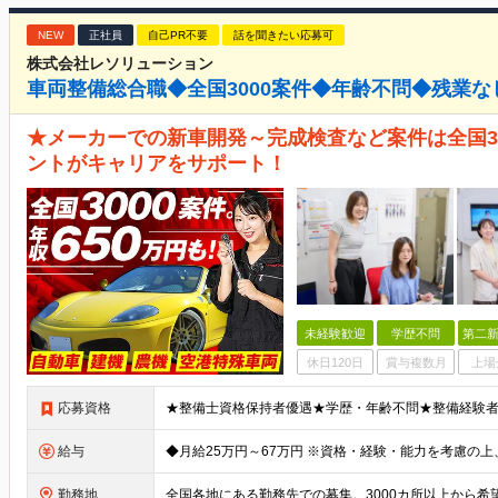
NEW
正社員
自己PR不要
話を聞きたい応募可
株式会社レソリューション
車両整備総合職◆全国3000案件◆年齢不問◆残業な
★メーカーでの新車開発～完成検査など案件は全国3
ントがキャリアをサポート！
未経験歓迎
学歴不問
第二新
休日120日
賞与複数月
上場
応募資格
給与
勤務地