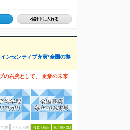
検討中に入れる
中*インセンティブ充実*全国の拠
プの右腕として、 企業の未来
卒OK
ベテランOK
複数名採用
完全週休2日