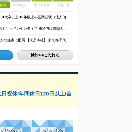
企業
転勤なし
土日面接可
面接1回
【20代～30代活躍中／未経験の方もたくさん活躍中！】 ■大卒以上 ■2年以上の営業経験（法人個人不問） 機械商社などの専門商社、メーカー、保険などの金融機関出身者が多数活躍中！
【平均年収】1,271万円 月給361,430円以上（一律手当含む）＋インセンティブ ※給与は前職の給与水準、職務経験等を考慮して決定いたします。 ※上記は固定残業代（月50時間分／116,000円
東京・大阪・名古屋・広島・福岡・札幌・沖縄のいずれかの拠点に配属 【東京本社】 東京都千代田区丸の内一丁目8番2号 鉃鋼ビルディング24階 【大阪支社】 大阪府大阪市北区角田町8番1号 梅田阪急ビ
検討中に入れる
土日祝休/年間休日120日以上/全