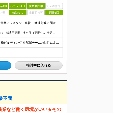
卒OK
ベテランOK
複数名採用
完全週休2日
企業
転勤なし
土日面接可
面接1回
・以下いずれかのご経験（1年以上） ―営業事務経験 ―営業アシスタント経験 ―経理財務に関する経験 ・Microsoft Excel、Word、Outlook実務経験（一般的な業務使用が可能なこと）
月給28万円～ ※残業代は別途実績に応じて支給いたします ※試用期間：6ヶ月（期間中の待遇に差異なし） ※1年間の有期雇用契約を5回繰り返します（最長5年） ※正社員登用制度あり
【東京事務所】 東京都千代田区丸の内 3-2-3 丸の内二重橋ビルディング ※配属チームの特性により、監査クライアント先（東京近郊）勤務になることがあります ※変更の範囲：会社の定める範囲で変更の可能
検討中に入れる
齢不問
残業など働く環境がいい★その