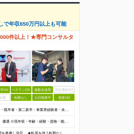
しで年収650万円以上も可能
000件以上！★専門コンサルタ
卒OK
ベテランOK
複数名採用
完全週休2日
企業
転勤なし
土日面接可
面接1回
★整備士資格保持者優遇★学歴・年齢不問★整備経験者・既卒者・第二新卒・車業界経験者・未経験者歓迎！ ◎経験や資格を活かしてキャリアアップしたい方 ◎ライフスタイルに合った働き方を求めている方 ◎技術
◆月給25万円～67万円 ※資格・経験・能力を考慮の上、優遇 ※現年収・年齢・経験・資格・能力等、総合的に考慮し、決定します。 ※自動車整備の実務経験がある方はご相談ください！ ※試用期間有(同待遇/
全国各地にある勤務先での募集。3000カ所以上から希望を考慮し決定。 ★転居を伴う転勤なし。 ★遠方からのご応募も歓迎！引越など赴任に伴う費用、家賃は全額負担します（会社規定による）。 ★請負先