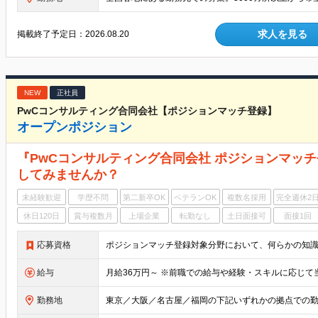
求人を見る
掲載終了予定日：
2026.08.20
NEW
正社員
PwCコンサルティング合同会社【ポジションマッチ登録】
オープンポジション
『PwCコンサルティング合同会社 ポジションマッ
してみませんか？
未経験歓迎
学歴不問
第二新卒OK
ベテランOK
複数名採用
完全週休2
休日120日
賞与複数月
上場企業
転勤なし
土日面接可
面接1回
応募資格
ポジションマッチ登録対象分野において、何らかの知
給与
勤務地