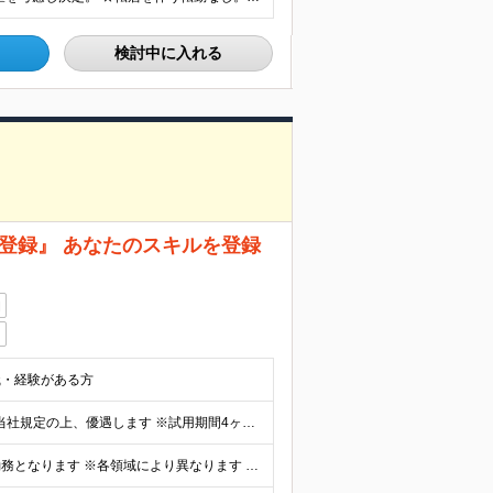
検討中に入れる
チ登録』 あなたのスキルを登録
日
識・経験がある方
月給36万円～ ※前職での給与や経験・スキルに応じて当社規定の上、優遇します ※試用期間4ヶ月あり（リフレッシュ休暇のみ、試用期間終了後となります。その他待遇に差異はありません）
東京／大阪／名古屋／福岡の下記いずれかの拠点での勤務となります ※各領域により異なります 東京：東京都千代田区大手町1-2-1Otemachi Oneタワー 大阪：大阪府大阪市北区大深町4‐20 グ