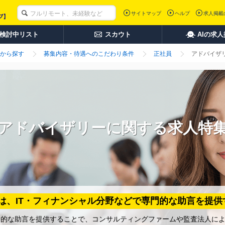
サイトマップ
ヘルプ
求人掲載
検討中リスト
スカウト
AIの求
から探す
募集内容・待遇へのこだわり条件
正社員
アドバイザ
アドバイザリーに関する求人特
は、IT・フィナンシャル分野などで専門的な助言を提供
的な助言を提供することで、コンサルティングファームや監査法人によ