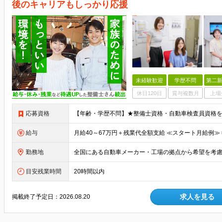
後のキャリアもしっかり応援
未経験歓迎
学歴不問
第二新
休日120日
賞与複数月
上場
応募資格
給与
勤務地
目安残業時間
20時間以内
求人を見る
掲載終了予定日：
2026.08.20