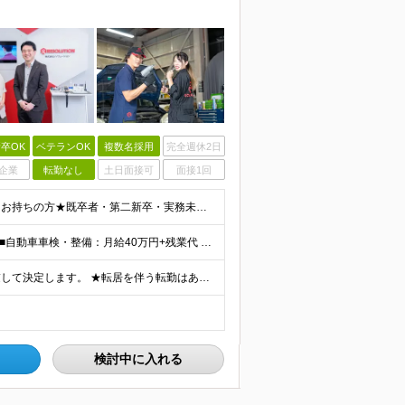
卒OK
ベテランOK
複数名採用
完全週休2日
企業
転勤なし
土日面接可
面接1回
【年齢・学歴不問】★整備士資格・自動車検査員資格をお持ちの方★既卒者・第二新卒・実務未経験者も歓迎！ ■自動車整備士資格または自動車検査員資格の保有者。 ※実務経験不問 ◎経験や資格を活かしてキャリ
月給40～67万円＋残業代全額支給 ≪スタート月給例≫ ■自動車車検・整備：月給40万円+残業代 ※現年収・年齢・経験・資格・能力等、総合的に考慮し、決定します。 ※試用期間有(同待遇/最長6ヵ月
全国にある自動車メーカー・工場の拠点から希望を考慮して決定します。 ★転居を伴う転勤はありません。 ★U・Iターン、遠方からのご応募も歓迎！引越など赴任に伴う費用、家賃は全額負担します（会社規定によ
検討中に入れる