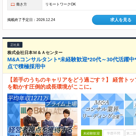
働き方
リモートワークOK
求人を見る
掲載終了予定日：
2026.12.24
正社員
株式会社日本Ｍ＆Ａセンター
M&Aコンサルタント*未経験歓迎*20代～30代活躍
点で積極採用中
【若手のうちのキャリアをどう過ごす？】 経営トッ
を動かす圧倒的成長環境がここに。
未経験歓迎
学歴不問
第二新