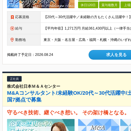
休日120日
賞与複数月
上場
応募資格
給与
勤務地
求人を見る
掲載終了予定日：
2026.08.24
正社員
株式会社日本Ｍ＆Ａセンター
M&Aコンサルタント/未経験OK/20代～30代活躍中/
国7拠点で募集
守るべき技術、継ぐべき想い。 その架け橋となる。