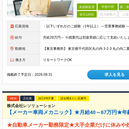
未経験歓迎
学歴不問
第二新
休日120日
賞与複数月
上場
応募資格
給与
勤務地
働き方
リモートワークOK
求人を見る
掲載終了予定日：
2026.08.31
NEW
正社員
自己PR不要
話を聞きたい応募可
株式会社レソリューション
【メーカー車両メカニック】★月給40～67万円★年
★自動車メーカー勤務限定★大手企業だけに休みや