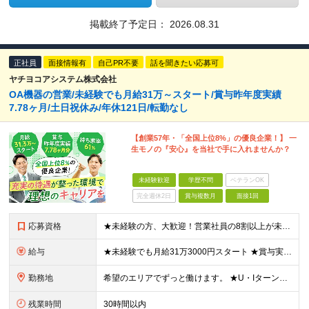
掲載終了予定日：
2026.08.31
正社員
面接情報有
自己PR不要
話を聞きたい応募可
ヤチヨコアシステム株式会社
OA機器の営業/未経験でも月給31万～スタート/賞与昨年度実績
7.78ヶ月/土日祝休み/年休121日/転勤なし
【創業57年・「全国上位8%」の優良企業！】 一
生モノの『安心』を当社で手に入れませんか？
未経験歓迎
学歴不問
ベテランOK
完全週休2日
賞与複数月
面接1回
応募資格
★未経験の方、大歓迎！営業社員の8割以上が未経験スタートです。 ■学歴不問 ■32歳以下の方（若年層の長期キャリア形成のため） ■第二新卒／社会人経験不問 ＼こんな方を歓迎します！／ □チームで協力
給与
★未経験でも月給31万3000円スタート ★賞与実績7.78ヶ月分（昨年度） 月給31万3000円～36万5000円（一律営業手当含む）＋販売奨励金＋賞与年2回 ☆入社1～3年目では最高月収40万～
勤務地
希望のエリアでずっと働けます。 ★U・Iターン大歓迎！ ★特に「岡山・広島・福岡・名古屋・横浜」は採用強化中です！ 【東北】 ■東北支店 宮城県仙台市若林区卸町2-1-19 【関東】 ■横浜営業所
残業時間
30時間以内