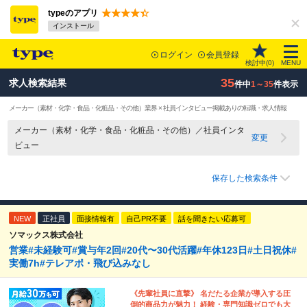
typeのアプリ
インストール
ログイン
会員登録
検討中(
0
)
MENU
35
求人検索結果
件中
1～35
件表示
メーカー（素材・化学・食品・化粧品・その他）業界 × 社員インタビュー掲載ありの転職・求人情報
メーカー（素材・化学・食品・化粧品・その他）／社員インタ
変更
ビュー
保存した検索条件
NEW
正社員
面接情報有
自己PR不要
話を聞きたい応募可
ソマックス株式会社
営業#未経験可#賞与年2回#20代〜30代活躍#年休123日#土日祝休#
実働7h#テレアポ・飛び込みなし
《先輩社員に直撃》 名だたる企業が導入する圧
倒的商品力が魅力！ 経験・専門知識ゼロでも大