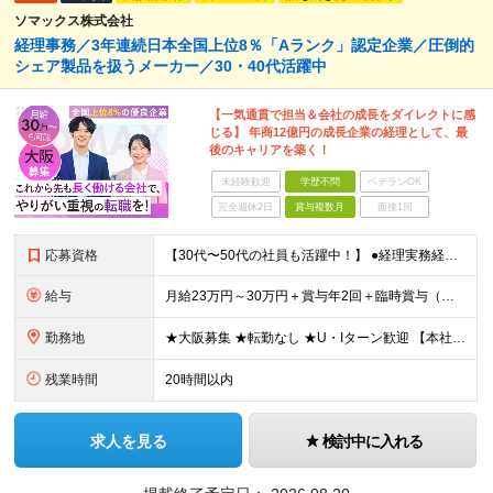
ソマックス株式会社
経理事務／3年連続日本全国上位8％「Aランク」認定企業／圧倒的
シェア製品を扱うメーカー／30・40代活躍中
【一気通貫で担当＆会社の成長をダイレクトに感
じる】 年商12億円の成長企業の経理として、最
後のキャリアを築く！
未経験歓迎
学歴不問
ベテランOK
完全週休2日
賞与複数月
面接1回
応募資格
【30代〜50代の社員も活躍中！】 ●経理実務経験2年以上 ●日商簿記3級以上の資格 ●高卒以上 ★ルーティンワークだけでなく、会社の成長を一緒に楽しめる方 ★バックオフィス全般に幅広く対応できる柔
給与
月給23万円～30万円＋賞与年2回＋臨時賞与（業績による） ◎管理職候補として採用される場合 月給35万円～50万円＋賞与年2回＋臨時賞与（業績による） ※経験・能力を考慮の上、決定いたします。
勤務地
★大阪募集 ★転勤なし ★U・Iターン歓迎 【本社】 大阪府大阪市東成区玉津1丁目7番17号 (変更の範囲)上記を除く当社関連勤務地
残業時間
20時間以内
求人を見る
検討中に入れる