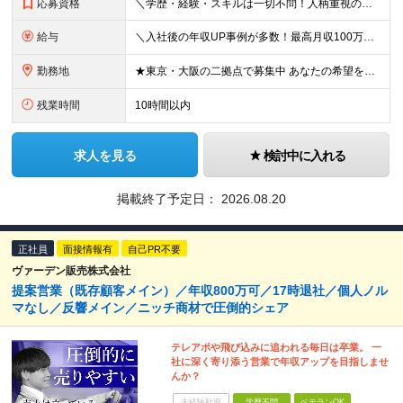
応募資格
＼学歴・経験・スキルは一切不問！人柄重視の採用です／ ◆普通自動車運転免許をお持ちの方（AT限定可） ◆32歳以下の方（※若年層のキャリア形成のため） ★【32歳以下の方は全員面接】を確約します！
給与
＼入社後の年収UP事例が多数！最高月収100万円超の先輩も／ 月給28万円〜32万円 ＋ インセンティブ ＋ 賞与（年2回） ＋ 各種手当 ※前職の給与や経験・スキル・ポテンシャルを最大限考慮の上、決
勤務地
★東京・大阪の二拠点で募集中 あなたの希望を最大限考慮して決定します！ ■東京本社 東京都渋谷区千駄ヶ谷5-34-7 NX新宿ビル 8階 ■西日本営業所 大阪府大阪市中央区今橋1-1-3 IMAB
残業時間
10時間以内
求人を見る
検討中に入れる
掲載終了予定日：
2026.08.20
正社員
面接情報有
自己PR不要
ヴァーデン販売株式会社
提案営業（既存顧客メイン）／年収800万可／17時退社／個人ノル
マなし／反響メイン／ニッチ商材で圧倒的シェア
テレアポや飛び込みに追われる毎日は卒業。 一
社に深く寄り添う営業で年収アップを目指しませ
んか？
未経験歓迎
学歴不問
ベテランOK