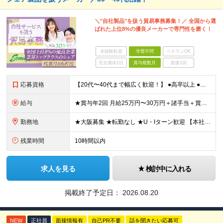
＼"自社製品"を扱う貿易事務募集！／ 全国から選
ばれた上位8%の優良メーカーで専門性を磨く！
未経験歓迎
学歴不問
ベテランOK
完全週休2日
賞与複数月
面接1回
応募資格
【20代〜40代まで幅広く歓迎！】 ●高卒以上 ●貿易事務の実務経験 ●基本的なPCスキル（Word・Excel） ●英語での電話・Eメール対応ができる方 ★言われたことだけでなく、新しい知識を吸収
給与
★賞与年2回 月給25万円〜30万円＋諸手当＋賞与年2回＋臨時賞与 ※経験・能力を考慮の上、決定します。 ※残業代は別途全額支給します。 ※試用期間中の条件に差異はございません。
勤務地
★大阪募集 ★転勤なし ★U・Iターン歓迎 【本社】 大阪府大阪市東成区玉津1丁目7番17号 (変更の範囲)上記を除く当社関連勤務地
残業時間
10時間以内
求人を見る
検討中に入れる
掲載終了予定日：
2026.08.20
NEW
正社員
面接情報有
自己PR不要
話を聞きたい応募可