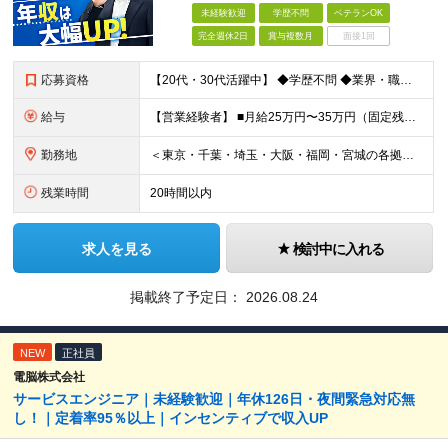
未経験歓迎
学歴不問
ベテランOK
完全週休2日
賞与複数月
面接1回
応募資格
【20代・30代活躍中】 ◆学歴不問 ◆業界・職種未経験OK ＼こんな方にぴったりです／ □ 飛び込みやテレアポなどの新規開拓に疲れてしまった □100％既存営業で、お客さまとじっくり信頼関係を築き
給与
【営業経験者】 ■⽉給25万円〜35万円（固定残業代含む）＋等級⼿当＋インセンティブ＋賞与年2回（昨年度実績最⼤10カ⽉分） ※固定残業代は残業の有無に関わらず、⽉20時間分：3万4000円〜4万75
勤務地
＜東京・千葉・埼⽟・⼤阪・福岡・宮城の各拠点＞ ※勤務地は希望を考慮して決定します ※直⾏直帰OK ※転勤は基本的にありませんが、希望次第で別拠点への異動も可 ※全拠点オフィス内禁煙 ■東京本社
残業時間
20時間以内
求人を見る
検討中に入れる
掲載終了予定日：
2026.08.24
NEW
正社員
電脳株式会社
サービスエンジニア｜未経験歓迎｜年休126日・夜間緊急対応無
し！｜定着率95％以上｜インセンティブで収入UP