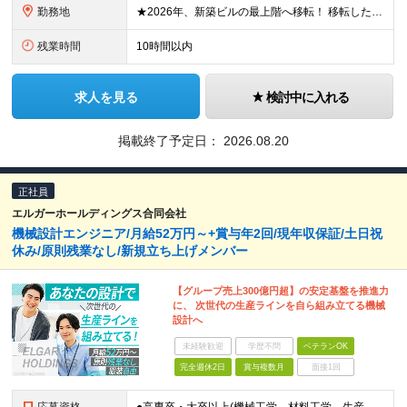
勤務地
★2026年、新築ビルの最上階へ移転！ 移転したばかりのキレイなオフィスでの勤務です 神奈川県横浜市中区港町1丁目1-1 BASEGATE横浜関内タワー33階 ※原則出社となります。 ※本社所在地：
残業時間
10時間以内
求人を見る
検討中に入れる
掲載終了予定日：
2026.08.20
正社員
エルガーホールディングス合同会社
機械設計エンジニア/月給52万円～+賞与年2回/現年収保証/土日祝
休み/原則残業なし/新規立ち上げメンバー
【グループ売上300億円超】の安定基盤を推進力
に、 次世代の生産ラインを自ら組み立てる機械
設計へ
未経験歓迎
学歴不問
ベテランOK
完全週休2日
賞与複数月
面接1回