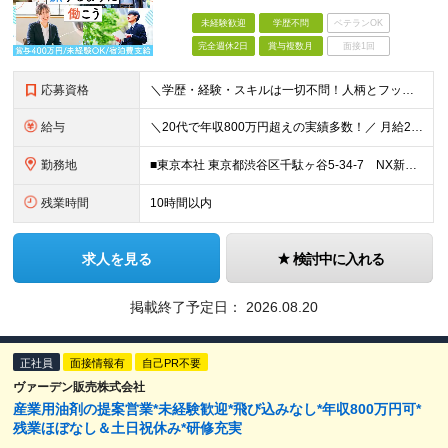
未経験歓迎
学歴不問
ベテランOK
完全週休2日
賞与複数月
面接1回
応募資格
＼学歴・経験・スキルは一切不問！人柄とフットワーク重視の採用です／ ◆普通自動車運転免許をお持ちの方（AT限定可） ◆32歳以下の方（※若年層のキャリア形成のため） ★【32歳以下は全員面接】をお約
給与
＼20代で年収800万円超えの実績多数！／ 月給28万円〜32万円 ＋賞与（年2回） ＋ インセンティブ ＋ 交通費・宿泊費全額支給 ※上記には59,500円～70,000円（27.8時間分/月）の
勤務地
■東京本社 東京都渋谷区千駄ヶ谷5-34-7 NX新宿ビル 8階 ■西日本営業所 大阪府大阪市中央区今橋1-1-3 IMABASHI GATE PLACE 4階 ※(変更の範囲)上記を除く当社関連勤
残業時間
10時間以内
求人を見る
検討中に入れる
掲載終了予定日：
2026.08.20
正社員
面接情報有
自己PR不要
ヴァーデン販売株式会社
産業用油剤の提案営業*未経験歓迎*飛び込みなし*年収800万円可*
残業ほぼなし＆土日祝休み*研修充実