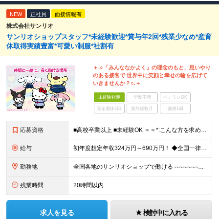
NEW
正社員
面接情報有
株式会社サンリオ
サンリオショップスタッフ*未経験歓迎*賞与年2回*残業少なめ*産育
休取得実績豊富*可愛い制服*社割有
＋.○「みんななかよく」の理念のもと、思いやり
のある接客で 世界中に笑顔と幸せの輪を広げて
いきませんか？○.＋
未経験歓迎
学歴不問
ベテランOK
完全週休2日
賞与複数月
面接1回
応募資格
■高校卒業以上 ■未経験OK ＝＝*:こんな方を求めています！:*＝＝ ・サンリオが好き・可愛いものが好き （「実は最近のキャラクターには詳しくない…」という方も、入社後に少しずつ覚えていければ大丈
給与
初年度想定年収324万円～690万円！ ◆全国一律 月給230,000円～＋賞与＋通勤手当＋役職手当＋時間外手当 《手当充実！》 ＊昇給/年1回 ＊賞与/年2回（7月/12月） ＊通勤手当：交通費
勤務地
全国各地のサンリオショップで働ける ⌢⌢⌢⌢⌢⌢⌢⌢⌢⌢⌢⌢⌢⌢⌢⌢⌢⌢・.☆ ★詳細の勤務地はご本人の希望と面接を通じて決定いたします。 ＼以下の募集店舗は特に積極採用中！！／ ＜東京＞ ◎SA
残業時間
20時間以内
求人を見る
検討中に入れる