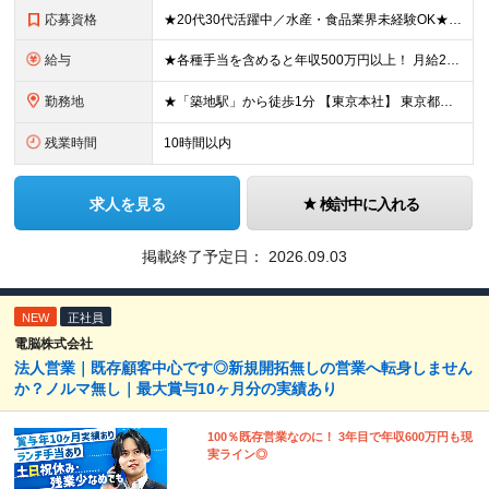
応募資格
★20代30代活躍中／水産・食品業界未経験OK★ ◇学歴不問 ◇第二新卒歓迎 【必須要件】 ■何かしらの営業経験をお持ちの方 └水産や食品の経験・知識がない方でもOK！ 業界知識は入社後に丁寧にご
給与
★各種手当を含めると年収500万円以上！ 月給25万円～45万円＋住宅手当もしくは借り上げ社宅補助＋賞与年2回＋その他各種手当 ※試用期間3ヵ月あり。期間中の給与・待遇の差異はありません ※年齢・能
勤務地
★「築地駅」から徒歩1分 【東京本社】 東京都中央区築地3-9-9 築地三丁目ビル8F (変更の範囲)上記を除く当社関連勤務地
残業時間
10時間以内
求人を見る
検討中に入れる
掲載終了予定日：
2026.09.03
NEW
正社員
電脳株式会社
法人営業｜既存顧客中心です◎新規開拓無しの営業へ転身しません
か？ノルマ無し｜最大賞与10ヶ月分の実績あり
100％既存営業なのに！ 3年目で年収600万円も現
実ライン◎