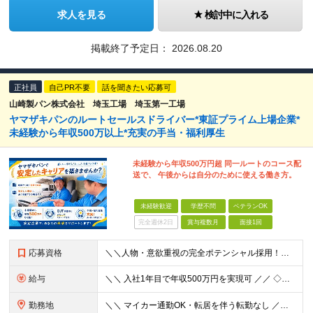
求人を見る
検討中に入れる
掲載終了予定日：
2026.08.20
正社員
自己PR不要
話を聞きたい応募可
山崎製パン株式会社 埼玉工場 埼玉第一工場
ヤマザキパンのルートセールスドライバー*東証プライム上場企業*
未経験から年収500万以上*充実の手当・福利厚生
未経験から年収500万円超 同一ルートのコース配
送で、 午後からは自分のために使える働き方。
未経験歓迎
学歴不問
ベテランOK
完全週休2日
賞与複数月
面接1回
応募資格
＼＼人物・意欲重視の完全ポテンシャル採用！／／ 「正社員になりたい」 「安定した会社で働きたい」 「家族との時間を増やしたい」 動機は何でも構いません！ あなたの「これから」を応援します。 ＜必須
給与
＼＼ 入社1年目で年収500万円を実現可 ／／ ◇月給23万700円～28万1,340円＋諸手当＋賞与年2回 【一律手当】 全員に一律で支払われる通勤・皆勤・家族手当金額:なし 全員に一律で支払われ
勤務地
＼＼ マイカー通勤OK・転居を伴う転勤なし ／／ ◇埼玉第一工場 埼玉県所沢市坂之下85 TEL:04-2944-5111 ※春日部営業所（春日部市）も募集中です！