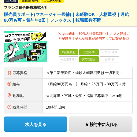
正社員
面接情報有
自己PR不要
フランス総合医療株式会社
販売員サポート(マネージャー候補)｜未経験OK｜人柄重視｜月給
80万も可＋賞与年2回｜フレックス｜転職回数不問
＼type経由・30代入社者活躍中！／ 人と話すこ
とが好き！そんな得意が給与アップに繋がる◎
未経験歓迎
学歴不問
ベテランOK
完全週休2日
賞与複数月
面接1回
応募資格
＜第二新卒歓迎・経験＆転職回数は一切不問！先入観を持たずに、まずは多くの方と面接したいと考えています＞ ◆未経験OK ◆学歴不問 ◆簡単なPC入力に抵抗がない方 ◆普通自動車免許をお持ちの方 《代
給与
《月給80万円も！》 月給：25万円～80万円＋賞与年2回 ※残業代は別途支給します ※試用期間は2ヶ月（待遇・給与・雇用形態に差異はありません） ※経験・スキルに応じて決定します
勤務地
≪北海道・宮城・愛知・福岡で募集中！≫ ■勤務地 北海道、宮城県、愛知県、福岡県の各拠点で募集いたします。 ■本社 東京都港区六本木4丁目1番16号 六本木ハイツB1階 ※転勤あり ※入社後1か
残業時間
10時間以内
求人を見る
検討中に入れる