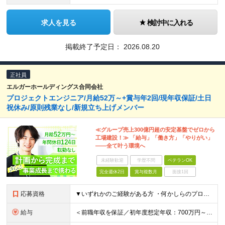
求人を見る
検討中に入れる
掲載終了予定日：
2026.08.20
正社員
エルガーホールディングス合同会社
プロジェクトエンジニア/月給52万～+賞与年2回/現年収保証/土日
祝休み/原則残業なし/新規立ち上げメンバー
≪グループ売上300億円超の安定基盤でゼロから
工場建設！≫ 「給与」「働き方」「やりがい」
――全て叶う環境へ
未経験歓迎
学歴不問
ベテランOK
完全週休2日
賞与複数月
面接1回
応募資格
▼いずれかのご経験がある方 ・何かしらのプロジェクト管理の経験 ┗製造業（食品・医薬・化学等）だと尚歓迎 ・プラントエンジニアリング業界の経験 ※高専卒・大卒以上(機械、電気、化学工学、建築など理系
給与
＜前職年収を保証／初年度想定年収：700万円～1,600万円＞ ■月給52万円～＋残業代全額支給＋賞与年2回 ※試用期間2ヶ月あり（期間中は月給45万円～、その他の待遇に差異なし） ＼安心のキャリア