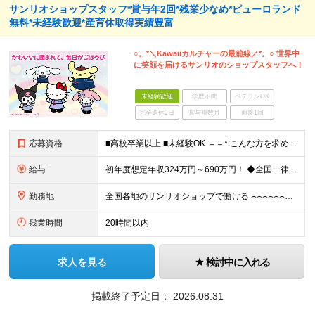
サンリオショップスタッフ*賞与年2回*残業少なめ*ピューロランド
無料*未経験歓迎*産育休取得実績豊富
○。*＼Kawaiiカルチャーの最前線／*。○ 世界中
に笑顔を届けるサンリオのショップスタッフへ！
未経験歓迎
学歴不問
ベテランOK
完全週休2日
賞与複数月
面接1回
応募資格
■高校卒業以上 ■未経験OK ＝＝*:こんな方を求めています！:*＝＝ ◇サンリオのキャラクターが好きな方 ◇自分のアイデアを店舗づくりに活かしたい方 ◇仕事を通してお客さまを笑顔にしたい方 ◇キャ
給与
初年度想定年収324万円～690万円！ ◆全国一律 月給230,000円～＋賞与＋通勤手当＋役職手当＋時間外手当 《手当充実！》 ＊昇給/年1回 ＊賞与/年2回（7月/12月） ＊通勤手当：交通費
勤務地
全国各地のサンリオショップで働ける ⌢⌢⌢⌢⌢⌢⌢⌢⌢⌢⌢⌢⌢⌢⌢⌢⌢⌢・.☆ ★詳細の勤務地はご本人の希望と面接を通じて決定いたします。 【募集エリア】 関東・関西（大阪・京都）・中部・九州 ※
残業時間
20時間以内
求人を見る
検討中に入れる
掲載終了予定日：
2026.08.31