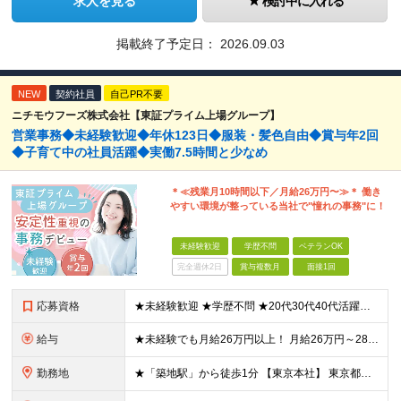
求人を見る
検討中に入れる
掲載終了予定日：
2026.09.03
NEW
契約社員
自己PR不要
ニチモウフーズ株式会社【東証プライム上場グループ】
営業事務◆未経験歓迎◆年休123日◆服装・髪色自由◆賞与年2回
◆子育て中の社員活躍◆実働7.5時間と少なめ
＊≪残業月10時間以下／月給26万円〜≫＊ 働き
やすい環境が整っている当社で"憧れの事務"に！
未経験歓迎
学歴不問
ベテランOK
完全週休2日
賞与複数月
面接1回
応募資格
★未経験歓迎 ★学歴不問 ★20代30代40代活躍中 【必須要件】 ■基本的なPC操作ができる方 「安定企業で長く安心して働きたい」 「将来に役立つ事務スキルを身につけたい」 そんな想いを持った方
給与
★未経験でも月給26万円以上！ 月給26万円～28万円＋賞与年2回＋各種手当あり ※年齢・能力を考慮の上、決定いたします。 ※残業代は全額別途支給します ※試用期間3ヶ月あり。期間中の給与・待遇の差
勤務地
★「築地駅」から徒歩1分 【東京本社】 東京都中央区築地3-9-9 築地三丁目ビル8F (変更の範囲)上記を除く当社関連勤務地