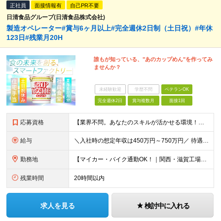
正社員
面接情報有
自己PR不要
日清食品グループ(日清食品株式会社)
製造オペレーター#賞与6ヶ月以上#完全週休2日制（土日祝）#年休
123日#残業月20H
誰もが知っている、"あのカップめん"を作ってみ
ませんか？
未経験歓迎
学歴不問
ベテランOK
完全週休2日
賞与複数月
面接1回
応募資格
【業界不問。あなたのスキルが活かせる環境！高卒以上】 ★下記いずれかのご経験をお持ちの方 ◯工場での製造経験（設備の運転・メンテナンス・トラブル対応等） ◯工場での勤務経験（生産管理・品質管理等）
給与
＼入社時の想定年収は450万円～750万円／ 待遇 学歴・年齢・経験スキルにより、採用区分が異なります。 ★最大賞与8ヶ月分の支給実績 決算賞与が支給される年もございます。 昨年度
勤務地
【マイカー・バイク通勤OK！｜関西・滋賀工場には独身寮あり】 日清食品直轄工場（関東工場・静岡工場・関西工場・滋賀工場・下関工場） 【関東工場】茨城県取手市清水667-1 【静岡工場】静岡県焼津市相
残業時間
20時間以内
求人を見る
検討中に入れる