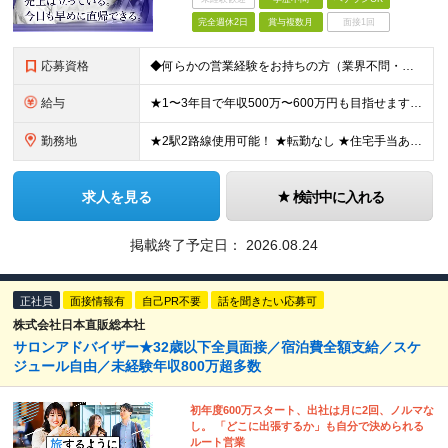
完全週休2日
賞与複数月
面接1回
応募資格
◆何らかの営業経験をお持ちの方（業界不問・ブランクOK） ◆普通自動車免許（AT限定可） ※学歴不問 ★人間関係を築く営業がしたい方大歓迎！ ＼化学・工学分野など特別な知識は不要！／ 「売って終わ
給与
★1〜3年目で年収500万〜600万円も目指せます！ ★個人ノルマはなくても、頑張りはしっかり還元！ ★ゆくゆくは年収800万円以上も目指せる ★年2回の賞与のほか、業績次第で期末賞与支給！ 月給3
勤務地
★2駅2路線使用可能！ ★転勤なし ★住宅手当あり♪ 【本社】 東京都大田区大森北6丁目23番20号 コスモ大森1F ※変更の範囲：上記を除く当社関連勤務地
求人を見る
検討中に入れる
掲載終了予定日：
2026.08.24
正社員
面接情報有
自己PR不要
話を聞きたい応募可
株式会社日本直販総本社
サロンアドバイザー★32歳以下全員面接／宿泊費全額支給／スケ
ジュール自由／未経験年収800万超多数
初年度600万スタート、出社は月に2回、ノルマな
し。 「どこに出張するか」も自分で決められる
ルート営業