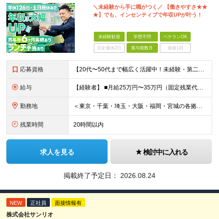
＼未経験から手に職がつく／ 【働きやすさ★★
★】でも、インセンティブで年収UPが叶う！
未経験歓迎
学歴不問
ベテランOK
完全週休2日
賞与複数月
面接1回
応募資格
【20代〜50代まで幅広く活躍中！未経験・第二新卒歓迎】 ◎学歴不問／普通自動車免許（AT限定可）をお持ちの方 ＼こんな方にぴったりです／ □ 機械いじりやコツコツ丁寧な作業が好き □ 頑張りが収入
給与
【経験者】 ■⽉給25万円〜35万円（固定残業代含む）＋等級⼿当＋インセンティブ＋賞与年2回（昨年度実績最⼤6カ⽉分） ※固定残業代は残業の有無に関わらず、⽉20時間分：3万4000円〜4万7500円
勤務地
＜東京・千葉・埼⽟・⼤阪・福岡・宮城の各拠点＞ ※勤務地は希望を考慮して決定します ※直⾏直帰OK ※転勤は基本的にありませんが、希望次第で別拠点への異動も可 ※全拠点オフィス内禁煙 ■秋葉原オフ
残業時間
20時間以内
求人を見る
検討中に入れる
掲載終了予定日：
2026.08.24
NEW
正社員
面接情報有
株式会社サンリオ