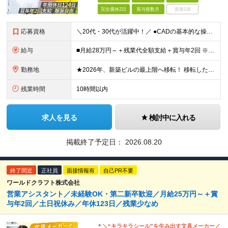
完全週休2日
賞与複数月
面接1回
応募資格
＼20代・30代が活躍中！／ ●CADの基本的な操作経験（ハイレベルでなくてOK！） ●学歴不問 ■□こんな方を歓迎します■□ ・CADスキルを活かして事務職を始めたい ・メリハリをつけた働き方でプ
給与
■月給28万円～＋残業代全額支給＋賞与年2回 ※試用期間2ヶ月あり（期間中の条件に差異なし） ＼安心のキャリアアップサポート／ これまでのご経験やスキル、前職での給与を しっかり反映した待遇をご用意
勤務地
★2026年、新築ビルの最上階へ移転！ 移転したばかりのキレイなオフィスでの勤務です 神奈川県横浜市中区港町1丁目1-1 BASEGATE横浜関内タワー33階 ※原則出社となります。 ※本社所在地：
残業時間
10時間以内
求人を見る
検討中に入れる
掲載終了予定日：
2026.08.20
終了間近
正社員
面接情報有
自己PR不要
ワールドクラフト株式会社
営業アシスタント／未経験OK・第二新卒歓迎／月給25万円～＋賞
与年2回／土日祝休み／年休123日／残業少なめ
＊＼“キラキラシール”を生み出す文具メーカー／