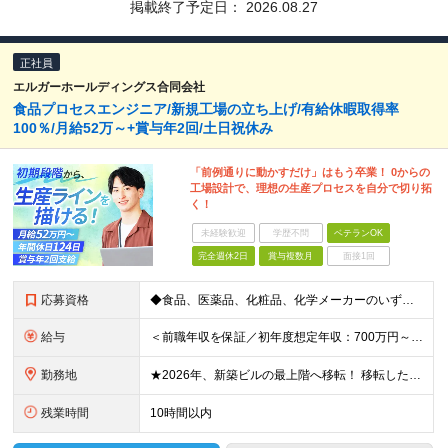
掲載終了予定日：
2026.08.27
正社員
エルガーホールディングス合同会社
食品プロセスエンジニア/新規工場の立ち上げ/有給休暇取得率
100％/月給52万～+賞与年2回/土日祝休み
「前例通りに動かすだけ」はもう卒業！ 0からの
工場設計で、理想の生産プロセスを自分で切り拓
く！
未経験歓迎
学歴不問
ベテランOK
完全週休2日
賞与複数月
面接1回
応募資格
◆食品、医薬品、化粧品、化学メーカーのいずれかで、生産技術、プロセス開発の経験(3年以上) ◆高専卒・理系大卒以上 ■□こんな方を歓迎します■□ ・これまでの経験を存分に活かし、裁量大きく働きたい
給与
＜前職年収を保証／初年度想定年収：700万円～1,600万円＞ ■月給52万円～＋残業代全額支給＋賞与年2回 ※試用期間2ヶ月あり（期間中は月給45万円～、その他の待遇に差異なし） ＼安心のキャリア
勤務地
★2026年、新築ビルの最上階へ移転！ 移転したばかりのキレイなオフィスでの勤務です 神奈川県横浜市中区港町1丁目1-1 BASEGATE横浜関内タワー33階 ※原則出社となります。 ※本社所在地：
残業時間
10時間以内