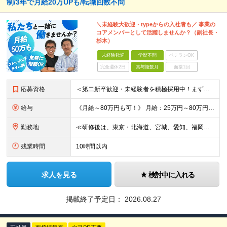
制/3年で月給20万UPも/転職回数不問
＼未経験大歓迎・typeからの入社者も／ 事業の
コアメンバーとして活躍しませんか？（副社長・
杉木）
未経験歓迎
学歴不問
ベテランOK
完全週休2日
賞与複数月
面接1回
応募資格
＜第二新卒歓迎・未経験者を積極採用中！まずは直接お話しましょう＞ ◆転職回数は一切不問！ ◆学歴不問 ◆未経験OK 《代表取締役副社長の杉木が採用で心がけていること》 どこで才能が開花するかわからな
給与
《月給～80万円も可！》 月給：25万円～80万円＋賞与年2回 ※残業代は別途支給します ※試用期間は2ヶ月（待遇・給与・雇用形態に差異はありません） ※経験・スキルに応じて決定します
勤務地
≪研修後は、東京・北海道、宮城、愛知、福岡の各拠点へ配属！≫ ▼本社 東京都港区六本木4丁目1番16号 六本木ハイツB1階 （研修地：首都圏の支店にて） ▼研修後の配属先 東京都、北海道、宮城県、
残業時間
10時間以内
求人を見る
検討中に入れる
掲載終了予定日：
2026.08.27