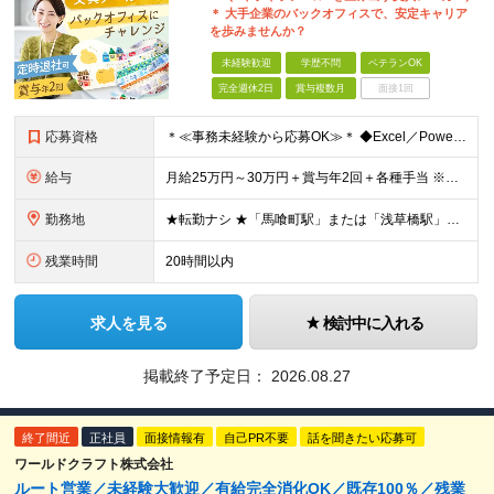
＊ 大手企業のバックオフィスで、安定キャリア
を歩みませんか？
未経験歓迎
学歴不問
ベテランOK
完全週休2日
賞与複数月
面接1回
応募資格
＊≪事務未経験から応募OK≫＊ ◆Excel／PowerPointの基本操作ができる方 └インターネット等で調べながら扱える方なら大歓迎◎ ＼こんな方にピッタリなポジションです／ □販売職や営業職な
給与
月給25万円～30万円＋賞与年2回＋各種手当 ※試用期間6ヵ月あり（期間中の待遇に変更なし） ※固定残業代（月3時間・5,000円～）を含みます ※超過分は別途支給します
勤務地
★転勤ナシ ★「馬喰町駅」または「浅草橋駅」から徒歩5分 【東京本社】 東京都中央区日本橋馬喰町2-2-6 朝日生命須長ビル6F (変更の範囲)上記を除く当社関連勤務地
残業時間
20時間以内
求人を見る
検討中に入れる
掲載終了予定日：
2026.08.27
終了間近
正社員
面接情報有
自己PR不要
話を聞きたい応募可
ワールドクラフト株式会社
ルート営業／未経験大歓迎／有給完全消化OK／既存100％／残業