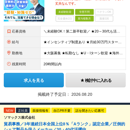
丈夫なんです。
未経験歓迎
学歴不問
ベテランOK
完全週休2日
賞与複数月
面接1回
応募資格
＼未経験OK！第二新卒歓迎／ ★20～30代も活躍中です！ ◆学歴不問 ◆普通自動車の運転免許をお持ちの方（AT可） ＼未経験スタートでも安心！／ 業界トップクラスの実績と信頼を誇ることから お客
給与
★インセンティブ制度あり ★月給30万円スタートも可 月給23万円～30万円＋諸手当＋賞与 ※経験・スキルを考慮の上、決定します ※試用期間6ヶ月間あり（期間中の条件に差異はありません） ※残業代
勤務地
★大阪募集 ★転勤なし ★U・Iターン歓迎 ★海外出張もあり ※本人の希望を最大限に考慮 ┗韓国やタイ、マレーシア、アメリカなどなど…様々な国に行けるチャンス！ 【本社】 大阪府大阪市東成区玉津1丁
残業時間
20時間以内
求人を見る
検討中に入れる
掲載終了予定日：
2026.08.20
NEW
正社員
面接情報有
自己PR不要
話を聞きたい応募可
ソマックス株式会社
貿易事務／3年連続日本全国上位8％「Aランク」認定企業／圧倒的
シェア製品を扱うメーカー／30・40代活躍中