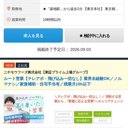
勤務地
★「築地駅」から徒歩1分 【東京本社】 東京都中央区築地3-9-9 築地三丁目ビル8F (変更の範囲)上記を除く当社関連勤務地
残業時間
10時間以内
求人を見る
検討中に入れる
掲載終了予定日：
2026.09.03
NEW
正社員
ニチモウフーズ株式会社【東証プライム上場グループ】
ルート営業【テレアポ・飛び込み一切なし】業界未経験OK／ノル
マナシ／家賃補助・住宅手当有／残業月10h以下
＼テレアポ・飛び込み一切なし！／ 消耗する営
業から、"要望に応える営業"へキャリアチェンジ
未経験歓迎
学歴不問
ベテランOK
完全週休2日
賞与複数月
面接1回