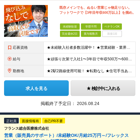
既存メインでも、ぬるい営業じゃ物足りない。
フットワークで【3年目年収600万以上】を掴め。
未経験歓迎
学歴不問
ベテランOK
完全週休2日
賞与複数月
面接1回
応募資格
★未経験入社者多数活躍中！ ★営業経験・業界経験は不問！ ★第二新卒・ガッツのある若手大歓迎！ ★学歴不問！ ＜必須条件＞ ◆普通自動車免許（AT限定可） ◆39歳以下の方 ※長期キャリア形成のため
給与
★頑張り次第で入社1〜3年目で年収500万〜600万円も可！ ★将来的には年収800万円以上も目指せます！ ★年2回の賞与のほか、業績次第で期末賞与を支給！ 月給25万円～35万円＋賞与年2回＋期末
勤務地
★2駅2路線使用可能！ ★転勤なし ★住宅手当あり♪ 【本社】 東京都大田区大森北6丁目23番20号 コスモ大森1F ※変更の範囲：上記を除く当社関連勤務地
求人を見る
検討中に入れる
掲載終了予定日：
2026.08.24
正社員
面接情報有
自己PR不要
フランス総合医療株式会社
営業（販売員のサポート）/未経験OK/月給25万円～/フレックス