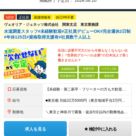
掲載終了予定日：
2026.08.20
NEW
正社員
面接情報有
自己PR不要
ヴェオリア・ジェネッツ株式会社 関東支店 東京業務課
水道調査スタッフ#未経験歓迎#正社員デビューOK#完全週休2日制
#年休125日#資格取得支援有#社員数千人以上
生活に必要不可欠だから今後もなくならない仕
事！ “世界的グローバル企業”の日本法人で長く
働きませんか？
未経験歓迎
学歴不問
ベテランOK
完全週休2日
賞与複数月
面接1回
応募資格
【未経験・第二新卒・フリーターの方も大歓迎！】 ●高卒以上 ●要普通自動車免許（AT限定可） ※特別な経験やスキルは一切不問です！ ★求める人物像★ ・「ほどほどに、無理なく長く働きたい」方 ・安定
給与
■東京都 月給22万5000円（東京地域手当3万円含）～25万円＋残業代全額支給＋各種手当 ■神奈川県 月給19万5000円～24万円＋残業代全額支給＋各種手当 ※年齢・経験を考慮し決定 ※試用期
勤務地
＼東京と神奈川で募集・徒歩5分以内の勤務地あり／ ■根岸事務所 東京都台東区根岸5-6-14 根岸5光ビル ■阿佐ヶ谷事務所 東京都杉並区成田東4-38-25 ■大橋事務所 東京都目黒区大橋2-8-1
求人を見る
検討中に入れる