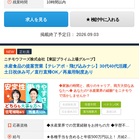
残業時間
10時間以内
求人を見る
検討中に入れる
掲載終了予定日：
2026.09.03
NEW
正社員
ニチモウフーズ株式会社【東証プライム上場グループ】
水産食品の提案営業【テレアポ・飛び込みナシ】30代40代活躍／
土日祝休み可／直行直帰OK／再雇用制度あり
◆家族の時間と、残りのキャリア、両方大切なあ
なたへ◆ あなたの“水産業界の経験”をニチモウ
で活かしませんか？
未経験歓迎
学歴不問
ベテランOK
完全週休2日
賞与複数月
面接1回
応募資格
◆水産業界での営業経験をお持ちの方 ◆学歴不問 ◆30代40代50代活躍中 「安定した会社で落ち着いたキャリアを歩みたい」 「これまでの水産業界の経験を活かして活躍したい」 「家族との時間を大切にで
給与
★各種手当を含めると年収500万円以上！ 月給25万円～45万円＋住宅手当もしくは借り上げ社宅補助＋賞与年2回＋その他各種手当 ※試用期間3ヵ月あり。期間中の給与・待遇の差異はありません ※年齢・能