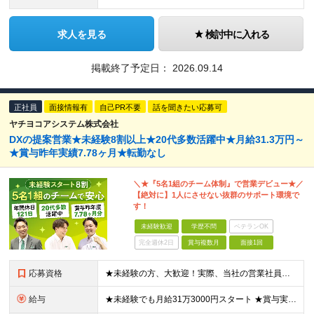
求人を見る
検討中に入れる
掲載終了予定日：
2026.09.14
正社員
面接情報有
自己PR不要
話を聞きたい応募可
ヤチヨコアシステム株式会社
DXの提案営業★未経験8割以上★20代多数活躍中★月給31.3万円～
★賞与昨年実績7.78ヶ月★転勤なし
＼★『5名1組のチーム体制』で営業デビュー★／
【絶対に】1人にさせない抜群のサポート環境で
す！
未経験歓迎
学歴不問
ベテランOK
完全週休2日
賞与複数月
面接1回
応募資格
★未経験の方、大歓迎！実際、当社の営業社員の8〜9割が未経験からのスタートです。 ■学歴不問 ■32歳以下の方（若年層の長期キャリア形成のため） ■第二新卒／社会人未経験の方もOK ＼こんな方を歓迎
給与
★未経験でも月給31万3000円スタート ★賞与実績7.78ヶ月分（昨年度） 月給31万3000円～36万5000円（一律営業手当含む）＋販売奨励金＋賞与年2回 ☆入社1～3年目では最高月収40万～