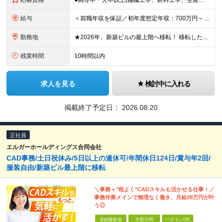
応募資格
●高専卒・大卒以上(機械工学、材料工学、生産工学、またはそれに類する学科) ●2D-CADまたは3D-CADを用いた図面の読解ができる方 ●プラントエンジニアリング会社、または製造業(食品・化学・医薬
給与
＜前職年収を保証／初年度想定年収：700万円～1,600万円＞ ■月給52万円～＋残業代全額支給＋賞与年2回 ※試用期間2ヶ月あり（期間中は月給45万円～、その他の待遇に差異なし） ＼安心のキャリア
勤務地
★2026年、新築ビルの最上階へ移転！ 移転したばかりのキレイなオフィスでの勤務です 神奈川県横浜市中区港町1丁目1-1 BASEGATE横浜関内タワー33階 ※原則出社となります。 ※本社所在地：
残業時間
10時間以内
求人を見る
検討中に入れる
掲載終了予定日：
2026.08.20
正社員
エルガーホールディングス合同会社
CAD事務/土日祝休み/5日以上の連休可/年間休日124日/賞与年2回/
服装自由/新築ビル最上階に移転
＼事務＋"程よく"CADスキルも活かせる仕事！／
事務作業メインで無理なく働き、月給28万円が叶
う◎
未経験歓迎
学歴不問
ベテランOK