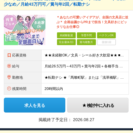
少なめ／月給43万円可／賞与年2回／転勤ナシ
＊あなたの可愛いアイデアが、全国の文具店に並
ぶ＊ 企画会議からPRまで担当！文具好きにピッ
タリなお仕事◎
未経験歓迎
学歴不問
ベテランOK
完全週休2日
賞与複数月
面接1回
応募資格
★★未経験OK／文具・シール好き大歓迎★★ ■学歴不問 ■第二新卒歓迎 今回の採用では人柄を重視しているため、 営業や文具業界の経験がなくてもOK◎ 気になった方はまずはお気軽にご応募ください！
給与
月給26.5万円～43万円＋賞与年2回＋各種手当 ※試用期間6ヵ月あり（期間中の待遇に変更なし） ※固定残業代（月5時間・1万円～）を含みます ※超過分は別途支給します
勤務地
★転勤ナシ ★「馬喰町駅」または「浅草橋駅」から徒歩5分 【東京本社】 東京都中央区日本橋馬喰町2-2-6 朝日生命須長ビル6F (変更の範囲)上記を除く当社関連勤務地
残業時間
20時間以内
求人を見る
検討中に入れる
掲載終了予定日：
2026.08.27