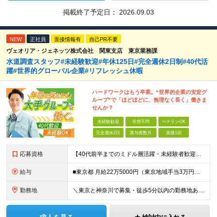
掲載終了予定日：
2026.09.03
NEW
正社員
面接情報有
自己PR不要
ヴェオリア・ジェネッツ株式会社 関東支店 東京業務課
水道調査スタッフ#未経験歓迎#年休125日#完全週休2日制#40代活
躍#世界的グローバル企業#リフレッシュ休暇
ハードワークはもう卒業。“世界的企業の安定グ
ループ”で「ほどほどに、無理なく長く」働きま
せんか？
未経験歓迎
学歴不問
ベテランOK
完全週休2日
賞与複数月
面接1回
応募資格
【40代前半までのミドル層活躍・未経験者歓迎】 ●高卒以上 ●要普通自動車免許（AT限定可） ※特別な知識や経験は一切不要です！ ＜こんな方を歓迎します＞ ・安定した企業で、定年まで長く働き続けたい
給与
■東京都 月給22万5000円（東京地域手当3万円含）～25万円＋残業代全額支給＋各種手当 ■神奈川県 月給19万5000円～24万円＋残業代全額支給＋各種手当 ※年齢・経験を考慮し決定 ※試用期
勤務地
＼東京と神奈川で募集・徒歩5分以内の勤務地あり／ ■根岸事務所 東京都台東区根岸5-6-14 根岸5光ビル ■阿佐ヶ谷事務所 東京都杉並区成田東4-38-25 ■大橋事務所 東京都目黒区大橋2-8-1