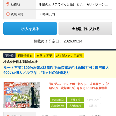
勤務地
希望のエリアでずっと働けます。 ★U・Iターン大歓迎！ ★特に「岡山・広島・福岡・名古屋・横浜」は採用強化中です！ 【東北】 ■東北支店 宮城県仙台市若林区卸町2-1-19 【関東】 ■横浜営業所
残業時間
30時間以内
求人を見る
検討中に入れる
掲載終了予定日：
2026.09.14
正社員
面接情報有
自己PR不要
話を聞きたい応募可
株式会社日本直販総本社
ルート営業#100%反響#32歳以下面接確約#月給50万可#賞与最大
400万#個人ノルマなし#6ヶ月の研修あり
飛び込み・テレアポ一切なし。 未経験から【月
給50万・賞与400万】を狙える100％反響営業
未経験歓迎
学歴不問
ベテランOK
完全週休2日
賞与複数月
面接1回