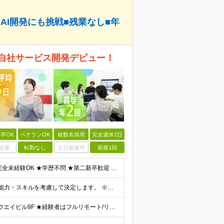
AI開発にも挑戦■残業なし■年
自社サービス開発デビュー！
卒OK
ベテランOK
複数名採用
完全週休2日
企業
転勤なし
土日面接可
面接1回
＼＼未経験からのエンジニアデビューを応援！／／ ★完全未経験OK ★学歴不問 ★第二新卒歓迎 実際に、元ミュージシャンや調理師など、 異業種から転職した先輩も活躍中♪ 10名ほどのチーム体制で、分
月給23万円～48万円＋賞与＋交通費全額支給 ※経験・能力・スキルを考慮して決定します。 ※地方から上京される方には、上京支援金の支給もあります。 ※上記月給には固定残業代（15時間～20時間分／2
東京本社 ≪東京本社≫ 東京都豊島区南池袋3-13-8 ホウエイビル9F ★経験者はフルリモート/リモート可 ★通院による早出や遅出にも柔軟に対応 ★池袋駅より徒歩5分の好アクセス ★未経験の方は