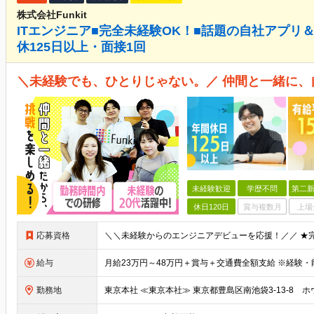
株式会社Funkit
ITエンジニア■完全未経験OK！■話題の自社アプリ＆
休125日以上・面接1回
＼未経験でも、ひとりじゃない。／ 仲間と一緒に、
未経験歓迎
学歴不問
第二新
休日120日
賞与複数月
上場
応募資格
給与
勤務地