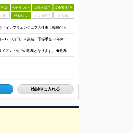
卒OK
ベテランOK
複数名採用
完全週休2日
企業
転勤なし
土日面接可
面接1回
◆学歴不問 ◆インフラエンジニアの実務経験半年以上 ☆「インフラエンジニアの仕事に興味がある」 「IT業界で働きたい」といった実務未経験の方も募集しています！ ----こんな方が入社しています！-
【経験者】 月収25万円～100万円（年俸制/年俸276万円～1200万円）＋業績・季節手当 ※年俸：12分割 ※前職給与や経験・スキルなどを考慮し加給・優遇します ※各種手当込み。交通費、超過手当、
☆リモートワーク・自社内案件もあり 東京23区内のクライアント先での勤務となります。 ◆勤務先は希望を考慮し決定します ◆転居を伴う転勤はありません 【本社】 東京都品川区東品川4-12-8 品川シ
検討中に入れる