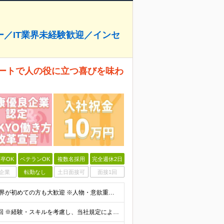
ー／IT業界未経験歓迎／インセ
ポートで人の役に立つ喜びを味わ
卒OK
ベテランOK
複数名採用
完全週休2日
企業
転勤なし
土日面接可
面接1回
◎学歴不問 ◎未経験／第二新卒／フリーターOK ◎IT業界が初めての方も大歓迎 ※人物・意欲重視の採用です！ ★医療業界、アパレル、飲食の接客、プロボクサーなど、さまざまな前職の先輩が未経験から営業
月給28万円～40万円＋歩合給＋賞与年2回、業績手当1回 ※経験・スキルを考慮し、当社規定により優遇します。 ※上記月給額には、一律支給の調整手当（1万円）、固定残業代（12時間分・2万2000円～