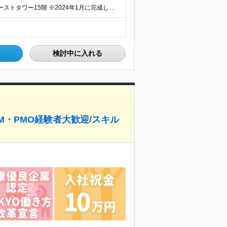
≪本社≫ 東京都品川区東品川4-12-8 品川シーサイドイーストタワー15階 ※2024年1月に完成したばかりのきれいなオフィスです！ ※転居を伴う転勤はなし
検討中に入れる
PM・PMO経験者大歓迎/スキル