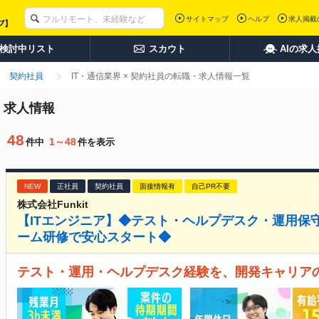
サイトマップ
ヘルプ
求人掲載
検討中リスト
スカウト
AIの求
契約社員
IT・通信業界 × 契約社員の転職・求人情報一覧
・求人情報
48
1～48
件中
件を表示
NEW
正社員
契約社員
面接情報有
自己PR不要
株式会社Funkit
【ITエンジニア】◆テスト・ヘルプデスク・運用保
ーム研修で安心スタート◆
テスト・運用・ヘルプデスク経験を、開発キャリア