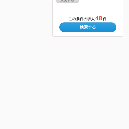
変更する
48
この条件の求人
件
検索する