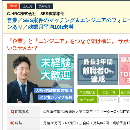
NEW
正社員
契約社員
C-HRC株式会社 SES事業本部
営業／SES案件のマッチング＆エンジニアのフォロ
ンあり／残業月平均10h未満
「企業」と「エンジニア」をつなぐ架け橋に。 サ
いませんか？
未経験歓迎
学歴不問
第二新
休日120日
賞与複数月
上場
応募資格
給与