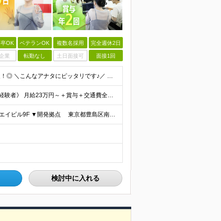
卒OK
ベテランOK
複数名採用
完全週休2日
企業
転勤なし
土日面接可
面接1回
◎未経験～ベテランまで幅広く在籍しているので大丈夫！◎ ＼こんなアナタにピッタリです♪／ ◆IT業界で手に職を付けて活躍したい方 ◆サポート体制が整っている会社で働きたい方 ◆フラットな社風の会社で
《経験者》 月給30万円～＋賞与＋交通費全額支給 《未経験者》 月給23万円～＋賞与＋交通費全額支給 ※上記月給には固定残業代（20時間分／《経験者》40,600円～《未経験者》31,100円～）
《転勤なし！》 ▼本社 東京都豊島区南池袋3-13-8 ホウエイビル9F ▼開発拠点 東京都豊島区南池袋3-13-5 KJ南池袋ビル4階 【東京本社or首都圏の各プロジェクト先】 ▼各プロジェクト
検討中に入れる