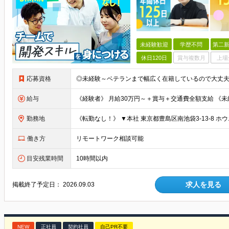
未経験歓迎
学歴不問
第二新
休日120日
賞与複数月
上場
応募資格
給与
勤務地
働き方
リモートワーク相談可能
目安残業時間
10時間以内
求人を見る
掲載終了予定日：
2026.09.03
NEW
正社員
契約社員
自己PR不要