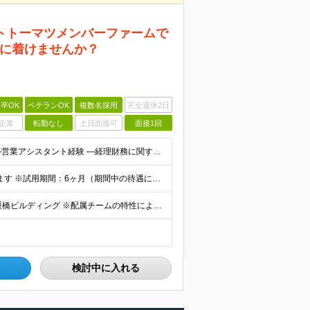
トトーマツメンバーファームで
に着けませんか？
卒OK
ベテランOK
複数名採用
完全週休2日
企業
転勤なし
土日面接可
面接1回
・以下いずれかのご経験（1年以上） ―営業事務経験 ―営業アシスタント経験 ―経理財務に関する経験 ・Microsoft Excel、Word、Outlook実務経験（一般的な業務使用が可能なこと）
月給28万円～ ※残業代は別途実績に応じて支給いたします ※試用期間：6ヶ月（期間中の待遇に差異なし） ※1年間の有期雇用契約を5回繰り返します（最長5年） ※正社員登用制度あり
【東京事務所】 東京都千代田区丸の内 3-2-3 丸の内二重橋ビルディング ※配属チームの特性により、監査クライアント先（東京近郊）勤務になることがあります ※変更の範囲：会社の定める範囲で変更の可能
検討中に入れる