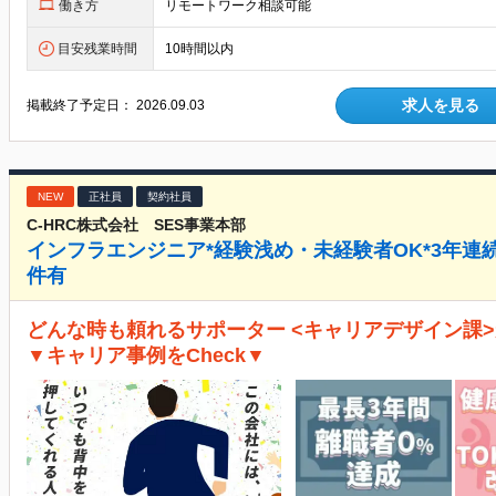
働き方
リモートワーク相談可能
目安残業時間
10時間以内
求人を見る
掲載終了予定日：
2026.09.03
NEW
正社員
契約社員
C-HRC株式会社 SES事業本部
インフラエンジニア*経験浅め・未経験者OK*3年連続離
件有
どんな時も頼れるサポーター <キャリアデザイン課
▼キャリア事例をCheck▼