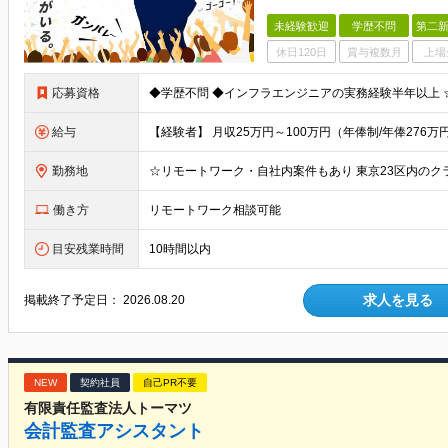
未経験歓迎
学歴不問
第二新
休日120日
賞与複数月
上場
応募資格
給与
勤務地
働き方
リモートワーク相談可能
目安残業時間
10時間以内
求人を見る
掲載終了予定日：
2026.08.20
NEW
契約社員
自己PR不要
有限責任監査法人トーマツ
会計監査アシスタント