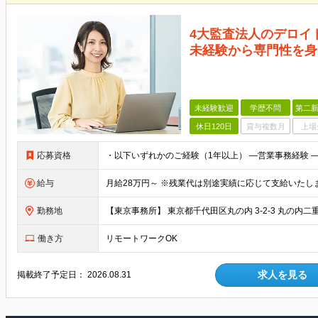
4大監査法人のデロイ
未経験から専門性を身
未経験歓迎
学歴不問
第二新
休日120日
賞与複数月
上場
応募資格
給与
勤務地
働き方
リモートワークOK
求人を見る
掲載終了予定日：
2026.08.31