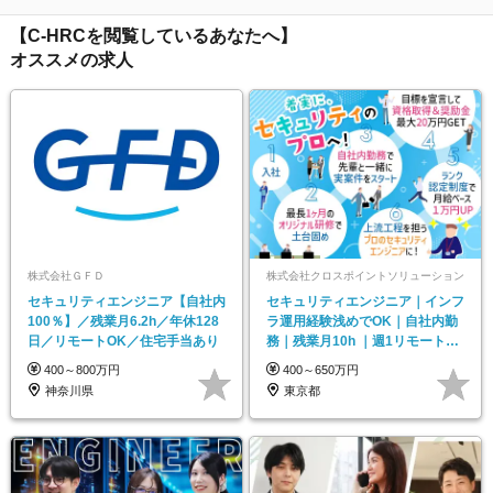
【C-HRCを閲覧しているあなたへ】
オススメの求人
株式会社ＧＦＤ
株式会社クロスポイントソリューション
セキュリティエンジニア【自社内
セキュリティエンジニア｜インフ
100％】／残業月6.2h／年休128
ラ運用経験浅めでOK｜自社内勤
日／リモートOK／住宅手当あり
務｜残業月10h ｜週1リモート｜
賞与実績年4ヶ月
400～800万円
400～650万円
神奈川県
東京都