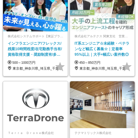
株式会社システムサポート【東証プライム市場上場グループ】
株式会社アルテクス 関東支社 営業部 新宿営業所
インフラエンジニア/フレックス/
IT系エンジニア☆未経験・ベテラ
残業10時間程度/在宅勤務手当有/
ンなど幅広く募集☆｜定着率
資格取得支援・奨励制度有/多数
95%以上｜大手×幅広い案件数◎
のプライム案件
500～1000万円
450～850万円
東京都_神奈川県_埼玉県_千葉県
東京都_神奈川県_埼玉県_千葉県_大阪府…
Ｔｅｒｒａ Ｄｒｏｎｅ株式会社
テクマトリックス株式会社