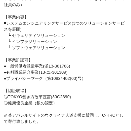
社員のみ）
【事業内容】
■システムエンジニアリングサービス(3つのソリューションサービ
スを展開)
└ セキュリティソリューション
└ インフラソリューション
└ ソフトウェアソリューション
【事業許認可】
●一般労働者派遣事業(派13-301706)
●有料職業紹介事業(13-ユ-301309)
●プライバシーマーク（第10824402(03)号）
【認証取得】
◎TOKYO働き方改革宣言(30G2390)
◎健康優良企業（銀の認定）
※某アパレルサイトのウクライナ人道支援に賛同し、C-HRCとし
て寄付致しました。