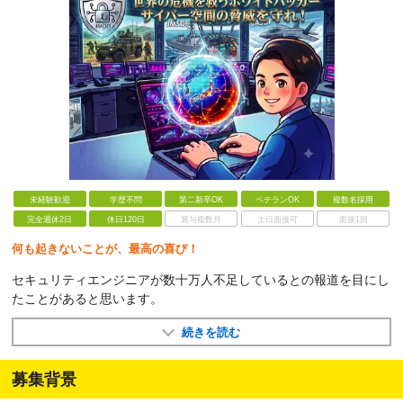
未経験歓迎
学歴不問
第二新卒OK
ベテランOK
複数名採用
完全週休2日
休日120日
賞与複数月
土日面接可
面接1回
何も起きないことが、最高の喜び！
セキュリティエンジニアが数十万人不足しているとの報道を目にし
たことがあると思います。
続きを読む
募集背景