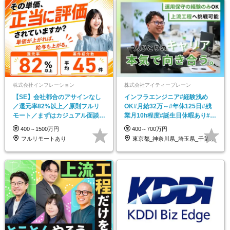
株式会社インフレーション
株式会社アイティーブレーン
【SE】会社都合のアサインなし
インフラエンジニア#経験浅め
／還元率82%以上／原則フルリ
OK#月給32万～#年休125日#残
モート／まずはカジュアル面談か
業月10h程度#誕生日休暇あり#転
ら◎
勤なし
400～1500万円
400～700万円
フルリモートあり
東京都_神奈川県_埼玉県_千葉県