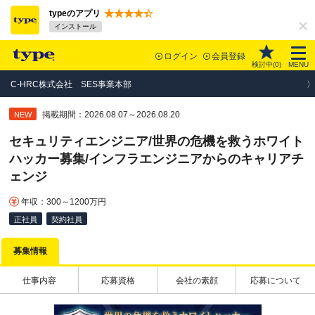
typeのアプリ
インストール
ログイン
会員登録
検討中(
0
)
MENU
C-HRC株式会社 SES事業本部
掲載期間：2026.08.07～2026.08.20
NEW
セキュリティエンジニア/世界の危機を救うホワイト
ハッカー募集/インフラエンジニアからのキャリアチ
ェンジ
年収：300～1200万円
正社員
契約社員
募集情報
仕事内容
応募資格
会社の素顔
応募について