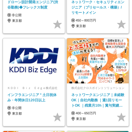
ドローン設計開発エンジニア(渋
ネットワーク・セキュリティエン
谷勤務)◆フレックス制度
ジニア（プリセールス・構築）/
リモートメイン
非公開
450～800万円
東京都
東京都
ＫＤＤＩ Ｂｉｚ Ｅｄｇｅ株式会社
株式会社クロスポイントソリューション
インフラエンジニア * 土日祝休
ネットワークエンジニア｜未経験
み・年間休日120日以上
OK｜自社内勤務 ｜週1回リモー
トOK ｜残業月10h｜賞与実績年
非公開
4ヶ月分
400～650万円
東京都
東京都