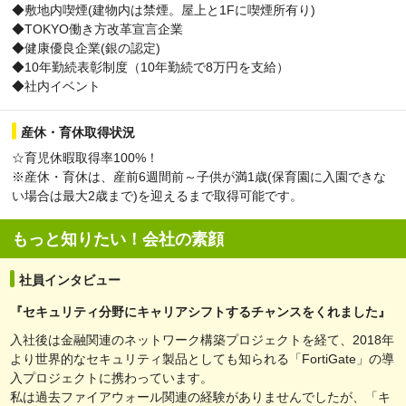
◆敷地内喫煙(建物内は禁煙。屋上と1Fに喫煙所有り)
◆TOKYO働き方改革宣言企業
◆健康優良企業(銀の認定)
◆10年勤続表彰制度（10年勤続で8万円を支給）
◆社内イベント
産休・育休取得状況
☆育児休暇取得率100%！
※産休・育休は、産前6週間前～子供が満1歳(保育園に入園できな
い場合は最大2歳まで)を迎えるまで取得可能です。
もっと知りたい！会社の素顔
社員インタビュー
『セキュリティ分野にキャリアシフトするチャンスをくれました』
入社後は金融関連のネットワーク構築プロジェクトを経て、2018年
より世界的なセキュリティ製品としても知られる「FortiGate」の導
入プロジェクトに携わっています。
私は過去ファイアウォール関連の経験がありませんでしたが、「キ