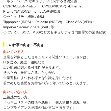
◇ネットワーク/セキュリティに関する基礎知識
CIDR/ACL/L4-Protcol（TCP/UDP/ICMP）/Ethernet
Frame/NAT/DNS/Internetの基礎知識
◇セキュリティ機器の経験
Tippnpoint (IDPS)・ Paloalto (NGFW)・Cisco ASA (VPN)・
Imperva SecureSphere (WAF)等
◇ CSIRT、SOC、MSSなどのセキュリティ専門部署での業務経験
この仕事の向き・不向き
向いている人
企業を対象としたセキュリティ関連ソリューションは、
ITを含め、経営・組織など
広い範囲に関わる可能性があります。
そのため、技術はさることながら、
企業運営にまつわる様々な知識を身に付ける
前のめりな姿勢をお持ちの方に向いているといえます。
向いていない人
正義感のない方。
「セキュリティの技術を悪用」「個人情報を漏洩」等、
コンプライアンス意識の低い方は不向きです。