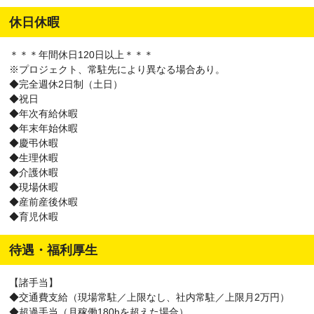
府中市、昭島市、調布市、町田市、小金井市、小平市、日野市、東
休日休暇
村山市、国分寺市、国立市、福生市、狛江市、東大和市、清瀬市、
東久留米市、武蔵村山市、多摩市、稲城市、羽村市、あきる野市、
＊＊＊年間休日120日以上＊＊＊
西東京市、西多摩郡瑞穂町、西多摩郡日の出町、西多摩郡檜原村、
※プロジェクト、常駐先により異なる場合あり。
西多摩郡奥多摩町、大島町、利島村、新島村、神津島村、三宅島三
◆完全週休2日制（土日）
宅村、御蔵島村、八丈島八丈町、青ヶ島村、小笠原村）
◆祝日
◆年次有給休暇
◆年末年始休暇
◆慶弔休暇
◆生理休暇
◆介護休暇
◆現場休暇
◆産前産後休暇
◆育児休暇
待遇・福利厚生
【諸手当】
◆交通費支給（現場常駐／上限なし、社内常駐／上限月2万円）
◆超過手当（月稼働180hを超えた場合）