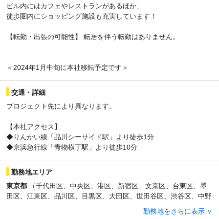
ビル内にはカフェやレストランがあるほか、
徒歩圏内にショッピング施設も充実しています！
【転勤・出張の可能性】 転居を伴う転勤はありません。
＜2024年1月中旬に本社移転予定です＞
交通・詳細
プロジェクト先により異なります。
【本社アクセス】
◆りんかい線「品川シーサイド駅」より徒歩1分
◆京浜急行線「青物横丁駅」より徒歩10分
勤務地エリア
東京都
（千代田区、中央区、港区、新宿区、文京区、台東区、墨
田区、江東区、品川区、目黒区、大田区、世田谷区、渋谷区、中野
区、杉並区、豊島区、北区、荒川区、板橋区、練馬区、足立区、葛
勤務地をさらに表示 ∨
飾区、江戸川区、八王子市、立川市、武蔵野市、三鷹市、青梅市、