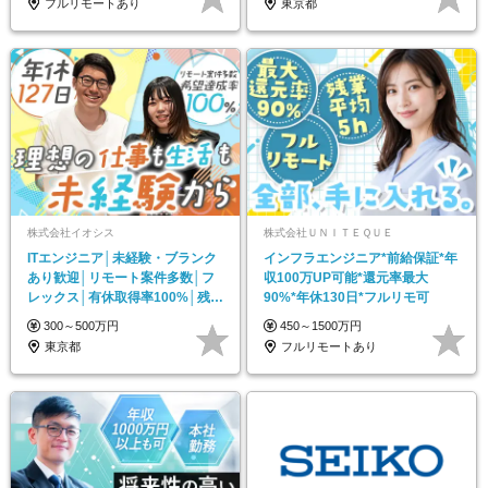
フルリモートあり
東京都
株式会社イオシス
株式会社ＵＮＩＴＥＱＵＥ
ITエンジニア│未経験・ブランク
インフラエンジニア*前給保証*年
あり歓迎│リモート案件多数│フ
収100万UP可能*還元率最大
レックス│有休取得率100%│残業
90%*年休130日*フルリモ可
月10h内
300～500万円
450～1500万円
東京都
フルリモートあり