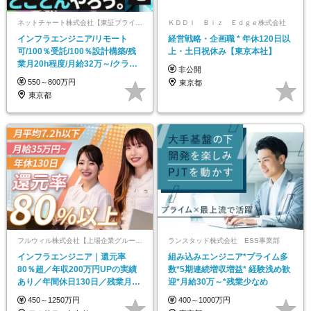
ネットチャート株式会社【東証プライム上場企業IIJグループ】
ＫＤＤＩ Ｂｉｚ Ｅｄｇｅ株式会社
インフラエンジニア/リモート
経営戦略・企画職 * 年休120日以
可/100％受託/100％設計構築/残
上・土日祝休み【東京本社】
業月20h程度/月給32万～/クラウ
非公開
ド案件有
550～800万円
東京都
東京都
フルウィル株式会社【上場企業グループ】
ランスタッド株式会社 ESS事業部
インフラエンジニア｜還元率
組み込みエンジニア*プライム多
80％超／年収200万円UPの実績
数*5期連続増収増益* 経験浅め歓
あり／年間休日130日／残業月平
迎*月給30万～*残業少なめ
均7.2ｈ
450～1250万円
400～1000万円