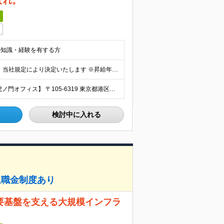
なれ。
日
の知識・経験を有する方
想定年収600万円～3000万円 ※経験・能力を考慮の上、当社規定により決定いたします ※昇給年1回、業績賞与年1回（4月） ※試用期間6ヶ月あり（待遇に差異はございません）
【本店（登記）】 東京都港区虎ノ門一丁目23番1号 【虎ノ門オフィス】 〒105-6319 東京都港区虎ノ門1-23-1 虎ノ門ヒルズ森タワー19階 【麻布台オフィス】 〒106-0041 東京都
検討中に入れる
退職金制度あり
要基盤を支える大規模インフラ