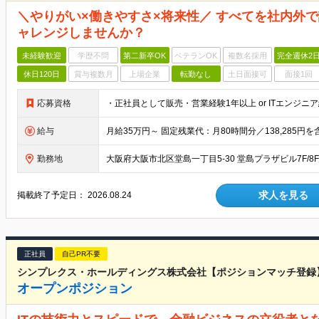
＼やりがい×働きやすさ×将来性／ すべてを社内外
ャレンジしませんか？
未経験歓迎
学歴不問
第二新卒OK
ベテランOK
複数名採用
完全週休2
休日120日
賞与複数月
上場企業
転勤なし
土日面接可
面接1回
応募資格
給与
勤務地
大阪府大阪市北区堂島一丁目5-30 堂島プラザビル7F/
求人を見る
掲載終了予定日：
2026.08.24
正社員
自己PR不要
シンプレクス・ホールディングス株式会社【ポジションマッチ登録
オープンポジション