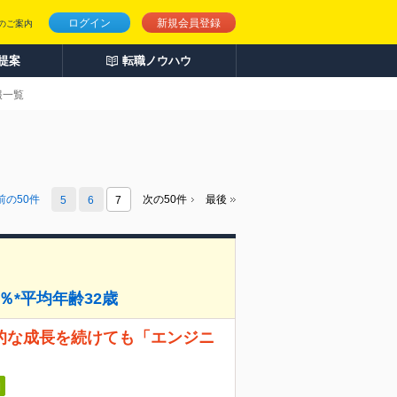
ログイン
新規会員登録
のご案内
人提案
転職ノウハウ
報一覧
前の
50
件
次の50件
最後
5
6
7
0％*平均年齢32歳
圧倒的な成長を続けても「エンジニ
日