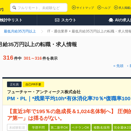
サイトマップ
ヘルプ
求人掲載
検討中リスト
スカウト
AIの求
最低月給35万円以上
IT・通信業界 × 最低月給35万円以上の転職・求人情
最低月給35万円以上の転職・求人情報
316
301～316
件中
件を表示
先頭
正社員
自己PR不要
フューチャー・アンティークス株式会社
PM・PL｜*残業平均10h*有休消化率70％*復職率10
【直近3年で195％の急成長＆1,024名体制へ】 
ア第一」は揺るがない。
未経験歓迎
学歴不問
第二新卒OK
ベテランOK
複数名採用
完全週休2