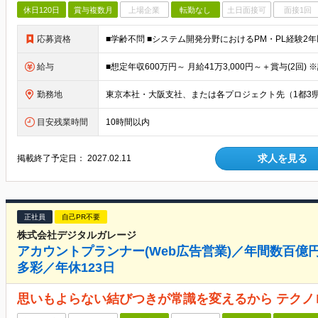
休日120日
賞与複数月
上場企業
転勤なし
土日面接可
面接1回
応募資格
給与
勤務地
目安残業時間
10時間以内
求人を見る
掲載終了予定日：
2027.02.11
正社員
自己PR不要
株式会社デジタルガレージ
アカウントプランナー(Web広告営業)／年間数百
多彩／年休123日
思いもよらない結びつきが常識を変えるから テクノ