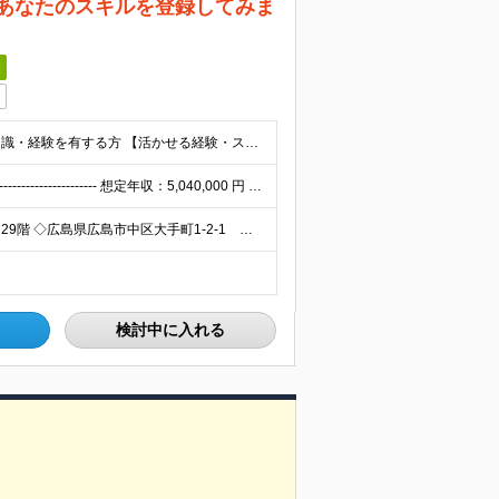
 あなたのスキルを登録してみま
日
ポジションマッチ登録対象職種において、何かしらの知識・経験を有する方 【活かせる経験・スキル】 ポジションマッチ登録対象職種に関連する知識・経験 ※該当ポジションが数多く存在する為、様々な経験が活か
※経験・スキルを考慮の上、決定します。 ▼参考情報 ----------------------- 想定年収：5,040,000 円 - 12,000,000円 ※固定残業代45時間分（87,40
◇東京都渋谷区恵比寿4-20-3 恵比寿ガーデンプレイス29階 ◇広島県広島市中区大手町1-2-1 おりづるタワー6F ◇沖縄県那覇市前島3丁目25番1号 泊ふ頭旅客ターミナルビルディング2F ※（
検討中に入れる