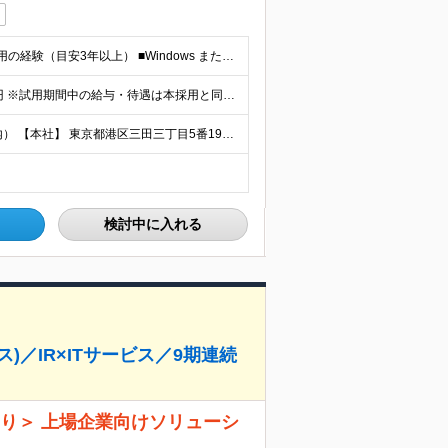
■サーバーまたはインフラ領域における設計～構築～運用の経験（目安3年以上） ■Windows または Linux 環境での業務経験 ■高等学校卒業以上
年収540万円～830万円 ※基本給330,000円～410,000円 ※試用期間中の給与・待遇は本採用と同額 ※賃金形態 月給制 ※6ヶ月の試用期間あり（試用期間中の給与・待遇は本採用と同額） ※
本社（東京都港区）もしくは都内顧客先（東京都23区内） 【本社】 東京都港区三田三丁目5番19号 東京三田ガーデンタワー ※（変更の範囲）会社の定める場所(テレワークを行う場所を含む)
検討中に入れる
)／IR×ITサービス／9期連続
り＞ 上場企業向けソリューシ