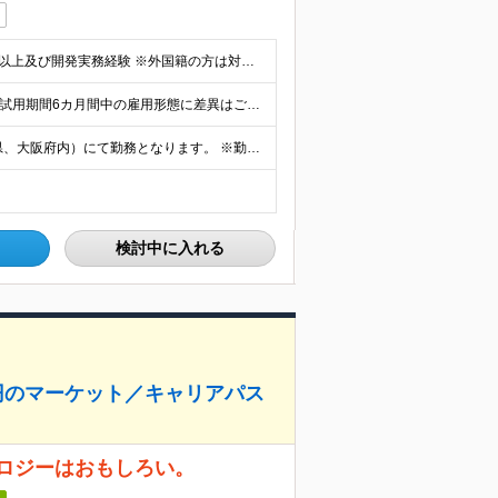
■学齢不問 ■システム開発分野におけるPM・PL経験2年以上及び開発実務経験 ※外国籍の方は対象外となります。 【休職歴（既往歴）がある方へ】 ・ご病気等により現職で休職期間がある場合は「すでに復職
■想定年収600万円～ 月給41万3,000円～＋賞与(2回) ※試用期間6カ月間中の雇用形態に差異はございません。 ※固定残業代（21時間分/5万8,000円～）を含みます。超過分は別途支給いたし
東京本社・大阪支社、または各プロジェクト先（1都3県、大阪府内）にて勤務となります。 ※勤務地は希望を考慮します。 ※転居を伴う転勤はありません。 ■東京勤務 東京本社または東京都・千葉県・埼玉県・
検討中に入れる
億円のマーケット／キャリアパス
ロジーはおもしろい。