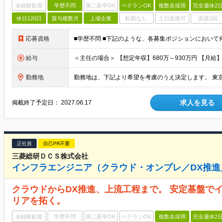
未経験歓迎
学歴不問
第二新卒OK
ベテランOK
複数名採用
完全週休2
休日120日
賞与複数月
上場企業
転勤なし
土日面接可
面接1回
応募資格
給与
勤務地
求人を見る
掲載終了予定日：
2027.06.17
正社員
自己PR不要
三菱総研ＤＣＳ株式会社
インフラエンジニア（クラウド・オンプレ／DX推
クラウドからDX推進、上流工程まで。 安定基盤で
リアを拓く。
未経験歓迎
学歴不問
第二新卒OK
ベテランOK
複数名採用
完全週休2