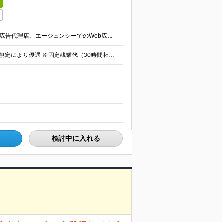
日
■下記いずれかのご経験をお持ちの方 ・インターネット広告代理店、エージェンシーでのWeb広告営業や運用経験2年以上 ・事業会社でのWebマーケティング経験2年以上、メディア、媒体企業でのご経験2年以上
月給396,000円～624,000円 ※経験・能力等考慮の上、規定により優遇 ※固定残業代（30時間相当の残業手当及び深夜勤務手当として87,120円～137,160円）を月給に含んで支給 ※超過
検討中に入れる