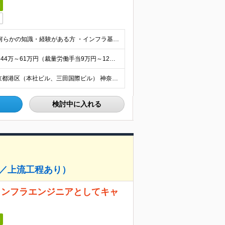
日
■学歴不問 ■下記のような、各募集ポジションにおいて何らかの知識・経験がある方 ・インフラ基盤の「設計、構築・設定、テスト、リリース」の経験を計5年以上有すること（5年の内、AWSを3年以上有するこ
＜主任の場合＞ 【想定年収】680万～930万円 【月給】44万～61万円（裁量労働手当9万円～12万円を含む） ※前職年収、ご経験・スキルを考慮の上、当社規定により決定いたします。 ※裁量労働制の適
勤務地は、下記より希望を考慮のうえ決定します。 東京都港区（本社ビル、三田国際ビル） 神奈川県川崎市（玉川事業場） (変更の範囲)上記を除く当社関連勤務地
検討中に入れる
進／上流工程あり）
インフラエンジニアとしてキャ
日