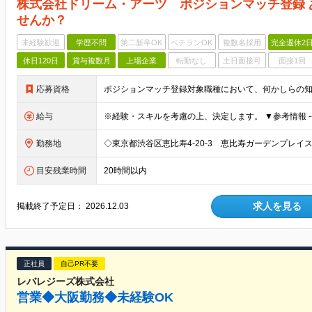
株式会社ドリーム・アーツ ポジションマッチ登録
せんか？
未経験歓迎
学歴不問
第二新卒OK
ベテランOK
複数名採用
完全週休2
休日120日
賞与複数月
上場企業
転勤なし
土日面接可
面接1回
応募資格
給与
勤務地
目安残業時間
20時間以内
求人を見る
掲載終了予定日：
2026.12.03
正社員
自己PR不要
レバレジーズ株式会社
営業◆大阪勤務◆未経験OK