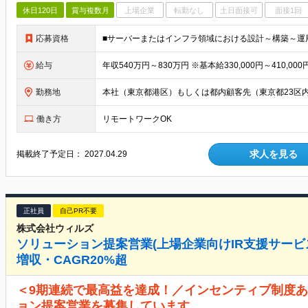
休日120日
賞与複数月
上場企業
転勤なし
土日面接可
面接1回
応募資格
給与
勤務地
働き方
リモートワークOK
求人を見る
掲載終了予定日：
2027.04.29
正社員
自己PR不要
株式会社ウィルズ
ソリューション提案営業(上場企業向けIR支援サービス
増収・CAGR20%超
＜9期連続で最高益を達成！／インセンティブ制度あ
ョン提案営業を募集しています。