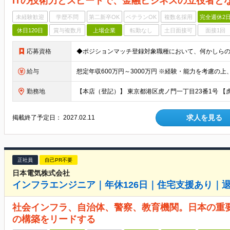
ITの技術力とスピードで、金融ビジネスの立役者と
未経験歓迎
学歴不問
第二新卒OK
ベテランOK
複数名採用
完全週休2
休日120日
賞与複数月
上場企業
転勤なし
土日面接可
面接1回
応募資格
◆ポジションマッチ登録対象職種において、何かしら
給与
勤務地
求人を見る
掲載終了予定日：
2027.02.11
正社員
自己PR不要
日本電気株式会社
インフラエンジニア｜年休126日｜住宅支援あり｜
社会インフラ、自治体、警察、教育機関。日本の重
の構築をリードする