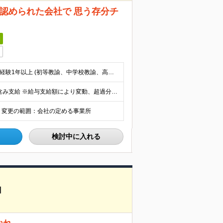
で認められた会社で 思う存分チ
日
・正社員として販売・営業経験1年以上 or ITエンジニア経験1年以上 (初等教諭、中学校教諭、高校教諭の免許状を保有し実務経験1年以上も可)
月給35万円～ 固定残業代：月80時間分／138,285円を含み支給 ※給与支給額により変動、超過分別途支給 ※固定残業時間＝実残業時間ではありません ※試用期間6ヶ月あり（期間中は有給休暇なしとなり
8F 変更の範囲：会社の定める事業所
検討中に入れる
】