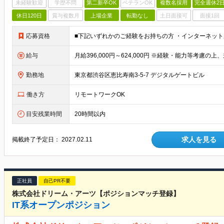
未経験歓迎
学歴不問
第二新卒OK
ベテランOK
複数名採用
完全週休2
休日120日
賞与複数月
上場企業
転勤なし
土日面接可
面接1回
応募資格
給与
勤務地
東京都渋谷区恵比寿南3-5-7 デジタルゲートビル
働き方
リモートワークOK
目安残業時間
20時間以内
求人を見る
掲載終了予定日：
2027.02.11
正社員
自己PR不要
株式会社ドリーム・アーツ【ポジションマッチ登録】
IT系オープンポジション