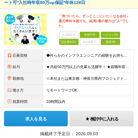
ート可*入社時年収80万up保証*年休128日
「気づいたら、ずっとここにいたくなる会社」
還元率80％超でも、結局1番の魅力は“人”でし
た。
未経験歓迎
学歴不問
ベテランOK
完全週休2日
賞与複数月
面接1回
応募資格
◆何らかのインフラエンジニアの経験をお持ちの方 ┗設計・構築経験だけではなく、運用・保守経験があるという方も、お気軽にご応募ください！ ┗ブランク・転職回数は不問です！ ┗ネガティブな応募理由も歓迎で
給与
★月給50万円以上の先輩も活躍中！ ★前職年収から80万円以上UP保証 月給35万円～ ※月給には固定残業代を含む(月20時間分/2万6000円～/超過分別途支給） ※残業がなくても上記支給(基本残
勤務地
☆本社または東京都・神奈川県内プロジェクト先での勤務となります ☆リモートワークOKの案件も多数あります(応相談) ☆転居を伴う転勤はありません ☆九州地方、北陸地方、北海道からの転職者も多数在籍！/
働き方
リモートワークOK
残業時間
10時間以内
求人を見る
検討中に入れる
掲載終了予定日：
2026.09.03