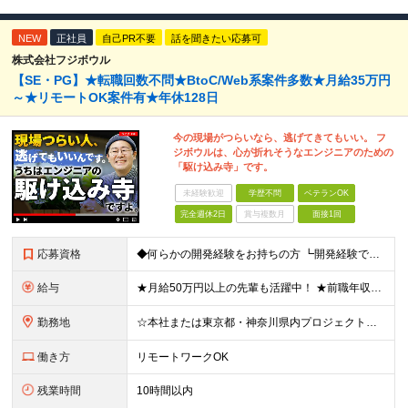
NEW
正社員
自己PR不要
話を聞きたい応募可
株式会社フジボウル
【SE・PG】★転職回数不問★BtoC/Web系案件多数★月給35万円
～★リモートOK案件有★年休128日
今の現場がつらいなら、逃げてきてもいい。 フ
ジボウルは、心が折れそうなエンジニアのための
「駆け込み寺」です。
未経験歓迎
学歴不問
ベテランOK
完全週休2日
賞与複数月
面接1回
応募資格
◆何らかの開発経験をお持ちの方 ┗開発経験ではなく、運用・保守経験があるという方も、お気軽にご応募ください！ ┗ブランク・転職回数は不問です！ ┗ネガティブな応募理由も歓迎です！ ※学歴不問 ☆活か
給与
★月給50万円以上の先輩も活躍中！ ★前職年収から80万円以上UP保証 月給35万円～ ※月給には固定残業代を含む(月20時間分/2万6000円～/超過分別途支給） ※残業がなくても上記支給(基本残
勤務地
☆本社または東京都・神奈川県内プロジェクト先での勤務となります ☆リモートワークOKの案件も多数あります(応相談) ☆転居を伴う転勤はありません ☆九州地方、北陸地方、北海道からの転職者も多数在籍！/
働き方
リモートワークOK
残業時間
10時間以内