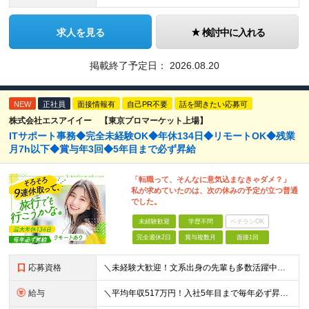
求人を見る
検討中に入れる
掲載終了予定日：
2026.08.20
NEW
正社員
面接情報有
自己PR不要
話を聞きたい応募可
株式会社エスアイイー 【東京プロマーケット上場】
ITサポート事務◆完全未経験OK◆年休134日◆リモートOK◆残業
月7h以下◆賞与年3回◆5年目まで必ず昇給
「転職って、そんなに意気込まなきゃダメ？」
私が求めていたのは、次の休みの予定が立つ普通
でした。
未経験歓迎
学歴不問
ベテランOK
完全週休2日
賞与複数月
面接1回
応募資格
＼未経験大歓迎！文系出身の先輩も多数活躍中／ ◆PCスキルに自信のない方も歓迎 ◆完全未経験OK ◆社会人デビューもOK ◆学歴不問 ＊*こんなアナタにオススメです*＊ ◇事務職に興味があるが、給与
給与
＼平均年収517万円！入社5年目まで毎年必ず昇給／ ■賞与年3回 ■年収800万円以上も可 ■入社3年以上の平均年収469.2万円 月給23万2000円以上＋賞与年3回＋各種手当 ☆入社5年目まで最