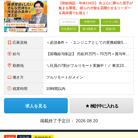
【前給保証・年休134日】 向上心に満ちた若手が
集まる環境。 彼らの才能を花開かせるリーダー
を高待遇でお迎え！
未経験歓迎
学歴不問
ベテランOK
完全週休2日
賞与複数月
面接1回
応募資格
＜必須条件＞ ・エンジニアとしての実務経験5年以上 ＜尚可条件＞ ・PM、PL経験 ・後輩指導やチームリーダーなど、何らかのリード経験 ※リーダー未経験の方のご応募も大歓迎です！ポテンシャル採用を
給与
【前職給与保証】 月給35万円～70万円＋賞与年2回＋各種手当 ※前職の給与・スキル・経験を考慮の上、決定いたします。 ※月給には固定残業代（月30時間分／5万円～10万円）を含みます。超過分は別途
勤務地
＼社員の7割がフルリモート実施中！／ 東京23区内など1都3県を中心としたプロジェクト先での勤務となります。 ※勤務地は希望を考慮します ≪本社≫ 東京都渋谷区恵比寿南1丁目3番7号 隅越ビル5階
働き方
フルリモートがメイン
残業時間
10時間以内
求人を見る
検討中に入れる
掲載終了予定日：
2026.08.20