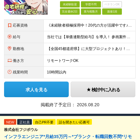
未経験歓迎
学歴不問
ベテランOK
完全週休2日
賞与複数月
面接1回
応募資格
《未経験者積極採用中！20代の方が活躍中です♪》 ◎約4割が実務未経験入社！ ■学歴・職歴は一切問いません！ ■第二新卒の方もお気軽にご相談ください♪ ■入社してから数年は、転勤の可能性があります
給与
当社では【単価連動型給与】を導入！ 参画案件の契約単価に連動して給与が決定。 還元率は単価の【70％～80％】と東証プライム上場グループとして高水準です！（社会保険料・教育コスト含む） ■関東：月給
勤務地
【全国45都道府県】に大型プロジェクトあり！※ 四国・沖縄を除く 主要勤務地： 北海道/宮城県/栃木県/埼玉県/千葉県/東京都/神奈川県/愛知県/大阪府/京都府/兵庫県/広島県/福岡県/熊本県 ※勤
働き方
リモートワークOK
残業時間
10時間以内
求人を見る
検討中に入れる
掲載終了予定日：
2026.08.20
NEW
正社員
自己PR不要
話を聞きたい応募可
株式会社フジボウル
インフラエンジニア*月給35万円～*ブランク・転職回数不問*リモ