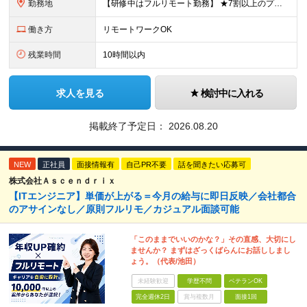
勤務地
【研修中はフルリモート勤務】 ★7割以上のプロジェクトでリモートワークを導入 ★一都三県のプロジェクト先 ★転居を伴う転勤なし ＜プロジェクト先＞ 東京・神奈川・千葉・埼玉でのプロジェクト先にて勤務
働き方
リモートワークOK
残業時間
10時間以内
求人を見る
検討中に入れる
掲載終了予定日：
2026.08.20
NEW
正社員
面接情報有
自己PR不要
話を聞きたい応募可
株式会社Ａｓｃｅｎｄｒｉｘ
【ITエンジニア】単価が上がる＝今月の給与に即日反映／会社都合
のアサインなし／原則フルリモ／カジュアル面談可能
「このままでいいのかな？」その直感、大切にし
ませんか？ まずはざっくばらんにお話ししまし
ょう。（代表/池田）
未経験歓迎
学歴不問
ベテランOK
完全週休2日
賞与複数月
面接1回