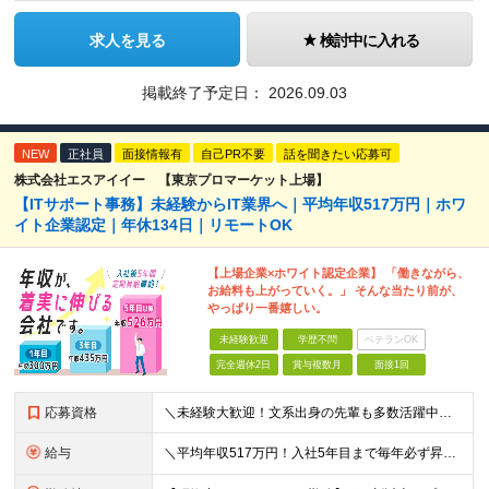
求人を見る
検討中に入れる
掲載終了予定日：
2026.09.03
NEW
正社員
面接情報有
自己PR不要
話を聞きたい応募可
株式会社エスアイイー 【東京プロマーケット上場】
【ITサポート事務】未経験からIT業界へ｜平均年収517万円｜ホワ
イト企業認定｜年休134日｜リモートOK
【上場企業×ホワイト認定企業】 「働きながら、
お給料も上がっていく。」 そんな当たり前が、
やっぱり一番嬉しい。
未経験歓迎
学歴不問
ベテランOK
完全週休2日
賞与複数月
面接1回
応募資格
＼未経験大歓迎！文系出身の先輩も多数活躍中／ ◆PCスキルに自信のない方も歓迎 ◆完全未経験OK ◆社会人デビューもOK ◆学歴不問 「働きながら少しずつ専門スキルを身につけたい」という意欲重視の採
給与
＼平均年収517万円！入社5年目まで毎年必ず昇給／ ■賞与年3回 ■年収800万円以上も可 ■入社3年以上の平均年収469.2万円 月給23万2000円以上＋賞与年3回＋各種手当 ☆入社5年目まで最