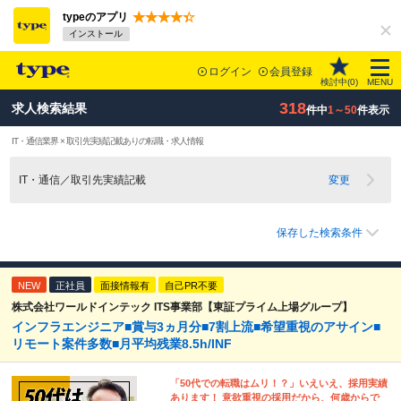
typeのアプリ
インストール
ログイン
会員登録
検討中(
0
)
MENU
318
求人検索結果
件中
1～50
件表示
IT・通信業界 × 取引先実績記載ありの転職・求人情報
IT・通信／取引先実績記載
変更
保存した検索条件
NEW
正社員
面接情報有
自己PR不要
株式会社ワールドインテック ITS事業部【東証プライム上場グループ】
インフラエンジニア■賞与3ヵ月分■7割上流■希望重視のアサイン■
リモート案件多数■月平均残業8.5h/INF
「50代での転職はムリ！？」いえいえ、採用実績
あります！ 意欲重視の採用だから、何歳からで