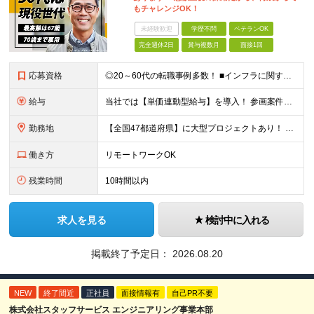
もチャレンジOK！
未経験歓迎
学歴不問
ベテランOK
完全週休2日
賞与複数月
面接1回
応募資格
◎20～60代の転職事例多数！ ■インフラに関する何らかのご経験 ■学歴不問/転職回数は一切不問！
給与
当社では【単価連動型給与】を導入！ 参画案件の契約単価に連動して給与が決定。 還元率は単価の【70％～80％】と東証プライム上場グループとして高水準です！（社会保険料・教育コスト含む） ■関東：月給
勤務地
【全国47都道府県】に大型プロジェクトあり！ 主要勤務地： 北海道/宮城県/栃木県/埼玉県/千葉県/東京都/神奈川県/愛知県/大阪府/京都府/兵庫県/広島県/福岡県/熊本県 ※勤務エリアは、あなたの
働き方
リモートワークOK
残業時間
10時間以内
求人を見る
検討中に入れる
掲載終了予定日：
2026.08.20
NEW
終了間近
正社員
面接情報有
自己PR不要
株式会社スタッフサービス エンジニアリング事業本部