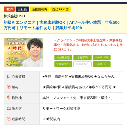
NEW
正社員
面接情報有
自己PR不要
株式会社ITSO
初級AIエンジニア｜実務未経験OK｜AIツール使い放題｜年収500
万円可｜リモート案件あり｜残業月平均10h
＜クライアントの9割が大手上場企業＞ 業務を効
率化・自動化する、時代に求められるスキルを身
につけよう。
未経験歓迎
学歴不問
ベテランOK
完全週休2日
賞与複数月
面接1回
応募資格
■学歴・職歴不問 ■実務未経験OK ★なんらかのプログラミングを学習した方（独学/スクールなどは不問）を歓迎します！ ┗Python、Java、Javascript、VBA、GASなど ≪以下のよう
給与
★昇給年2回＆業績賞与あり／年収500万円可 ★前職給与を考慮 ★ストックオプション付与あり（IPO間近） ★昇給制度あり ┗入社6カ月後に3％以上の昇給があります。その後、業績に合わせて適宜、昇給し
勤務地
本社・プロジェクト先（東京都23区・横浜・川崎・千葉・埼玉が中心）いずれかでの勤務となります（常駐は全体の1割程度！） 《本社》東京都港区虎ノ門3-5-1 虎ノ門37森ビル12F ※(変更の範囲)
働き方
リモートワーク相談可能
残業時間
20時間以内