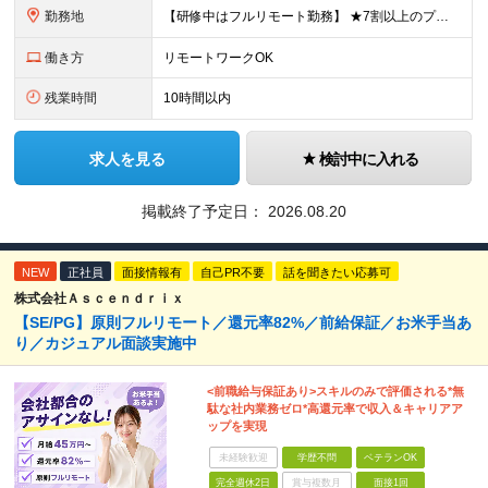
勤務地
【研修中はフルリモート勤務】 ★7割以上のプロジェクトでリモートワークを導入 ★一都三県のプロジェクト先 ★転居を伴う転勤なし ＜プロジェクト先＞ 東京・神奈川・千葉・埼玉でのプロジェクト先にて勤務
働き方
リモートワークOK
残業時間
10時間以内
求人を見る
検討中に入れる
掲載終了予定日：
2026.08.20
NEW
正社員
面接情報有
自己PR不要
話を聞きたい応募可
株式会社Ａｓｃｅｎｄｒｉｘ
【SE/PG】原則フルリモート／還元率82%／前給保証／お米手当あ
り／カジュアル面談実施中
<前職給与保証あり>スキルのみで評価される*無
駄な社内業務ゼロ*高還元率で収入＆キャリアア
ップを実現
未経験歓迎
学歴不問
ベテランOK
完全週休2日
賞与複数月
面接1回