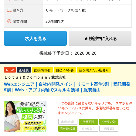
働き方
リモートワーク相談可能
残業時間
20時間以内
求人を見る
検討中に入れる
掲載終了予定日：
2026.08.20
NEW
正社員
面接情報有
自己PR不要
話を聞きたい応募可
Ｌｏｔｕｓ＆Ｃｏｍｐａｎｙ株式会社
Webエンジニア｜自社内開発メイン｜リモート案件9割｜受託開発
9割｜Web・アプリ両軸でスキルを獲得｜服装自由
一つの言語に留まらないキャリアを。 スマホもW
ebもシームレスに操り、 多彩な武器を使いこな
すエンジニアへ。
未経験歓迎
学歴不問
ベテランOK
完全週休2日
賞与複数月
面接1回