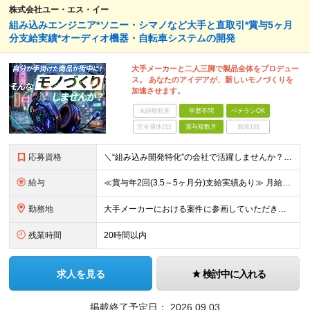
株式会社ユー・エス・イー
組み込みエンジニア*ソニー・シマノなど大手と直取引*賞与5ヶ月
分支給実績*オーディオ機器・自転車システムの開発
大手メーカーと二人三脚で製品全体をプロデュー
ス。 あなたのアイデアが、新しいモノづくりを
加速させます。
未経験歓迎
学歴不問
ベテランOK
完全週休2日
賞与複数月
面接1回
応募資格
＼“組み込み開発特化”の会社で活躍しませんか？／ ◆組み込み系システムの開発経験 ◆学歴不問 ＜こんな方をお待ちしてます！＞ ◎モノづくりを突き詰めていきたい職人気質の方 ◎指示待ちではなく、主体的
給与
≪賞与年2回(3.5～5ヶ月分)支給実績あり≫ 月給35万円～45万円＋賞与年2回＋交通費(月5万円まで)＋資格取得支援・手当あり＋時間外手当(100％支給) ※経験・知識・技術などを最大限考慮した
勤務地
大手メーカーにおける案件に参画していただきます！ 当社メンバーがメインとなっているチームに配属されるので、ご安心ください。 もちろん、希望もしっかりと考慮します。 ■東京本社、大阪事務所、および東京
残業時間
20時間以内
求人を見る
検討中に入れる
掲載終了予定日：
2026.09.03