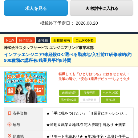
求人を見る
検討中に入れる
掲載終了予定日：
2026.08.20
NEW
終了間近
正社員
面接情報有
自己PR不要
株式会社スタッフサービス エンジニアリング事業本部
インフラエンジニア/未経験OK/選べる勤務地/入社前IT研修確約/約
900種類の講座有/残業月平均8時間
転職しても「ひとりぼっち」にはさせません！
先輩の隣で、“安心IT業界デビュー”しよう☆彡
未経験歓迎
学歴不問
ベテランOK
完全週休2日
賞与複数月
面接1回
応募資格
★「手に職をつけたい」「IT業界にチャレンジしたい」方歓迎！ ■学歴不問 ■IT知識・理系文系不問！未経験・第二新卒OK ★ITサポート・IT事務やエンジニアの経験をお持ちの方は優遇します！ 地方在
給与
★通勤＆就業＆地域/住宅＆役職手当あり ★残業代は全額支給 ★選べる給与制度あり！ ■東京・神奈川・千葉・埼玉勤務の場合 月給24.5万円～55万円＋諸手当 （残業代は全額支給） (20,000円の
勤務地
★リモート実績あり★ ★地域/住宅・単身赴任手当などサポートも万全 ★転任費用や寮・社宅制度も完備しています ★勤務地については希望を考慮の上、決定します ★面接地エリアでの就業率92％以上！ 『地