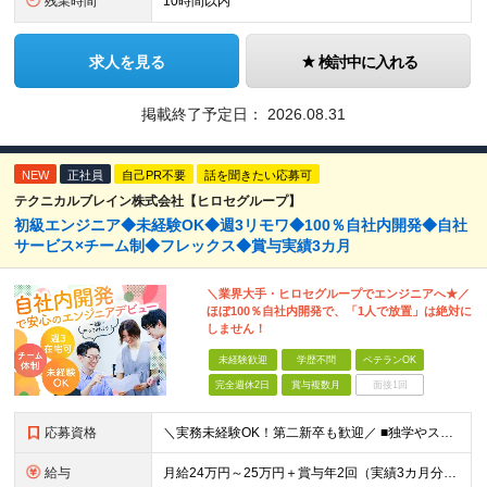
残業時間
10時間以内
求人を見る
検討中に入れる
掲載終了予定日：
2026.08.31
NEW
正社員
自己PR不要
話を聞きたい応募可
テクニカルブレイン株式会社【ヒロセグループ】
初級エンジニア◆未経験OK◆週3リモワ◆100％自社内開発◆自社
サービス×チーム制◆フレックス◆賞与実績3カ月
＼業界大手・ヒロセグループでエンジニアへ★／
ほぼ100％自社内開発で、「1人で放置」は絶対に
しません！
未経験歓迎
学歴不問
ベテランOK
完全週休2日
賞与複数月
面接1回
応募資格
＼実務未経験OK！第二新卒も歓迎／ ■独学やスクール・職業訓練校等でプログラミングに触れている方 ■学歴不問 └まずはお会いするスタイルです！ 建設業界のコンサルタントなど、異業種の先輩も活躍中！
給与
月給24万円～25万円＋賞与年2回（実績3カ月分）＋住宅・家族手当 ※経験・年齢・能力を考慮し、当社規定により決定します。 ※試用期間3カ月（給与、待遇に差異はありません） ※残業代は全額支給いたしま