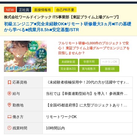
NEW
正社員
面接情報有
自己PR不要
株式会社ワールドインテック ITS事業部【東証プライム上場グループ】
初級エンジニア■完全未経験OK■リモート研修最大3ヵ月■ITの基礎
から学べる■残業月8.5h■安定基盤/STR
フルリモート研修×3,000件のプロジェクトで安
心！ 東証プライム上場グループでエンジニアを
目指しませんか？
未経験歓迎
学歴不問
ベテランOK
完全週休2日
賞与複数月
面接1回
応募資格
《未経験者積極採用中！20代の方が活躍中です♪》 ◎約4割が実務未経験入社！ ■学歴・職歴は一切問いません！ ■第二新卒の方もお気軽にご相談ください♪ ■入社してから数年は、転勤の可能性があります
給与
当社では【単価連動型給与】を導入！ 参画案件の契約単価に連動して給与が決定。 還元率は単価の【70％～80％】と東証プライム上場グループとして高水準です！（社会保険料・教育コスト含む） ■関東：月給
勤務地
【全国45都道府県】に大型プロジェクトあり！※ 四国・沖縄を除く 主要勤務地： 北海道/宮城県/栃木県/埼玉県/千葉県/東京都/神奈川県/愛知県/大阪府/京都府/兵庫県/広島県/福岡県/熊本県 ※勤
働き方
リモートワークOK
残業時間
10時間以内