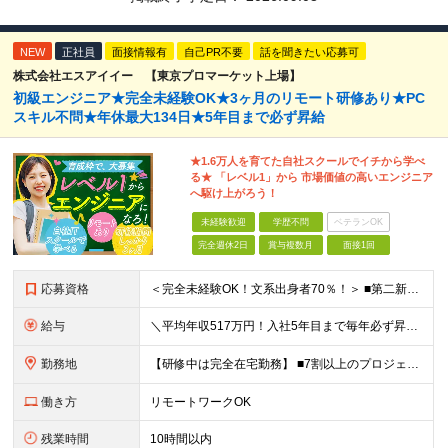
NEW
正社員
面接情報有
自己PR不要
話を聞きたい応募可
株式会社エスアイイー 【東京プロマーケット上場】
初級エンジニア★完全未経験OK★3ヶ月のリモート研修あり★PC
スキル不問★年休最大134日★5年目まで必ず昇給
★1.6万人を育てた自社スクールでイチから学べ
る★ 「レベル1」から 市場価値の高いエンジニア
へ駆け上がろう！
未経験歓迎
学歴不問
ベテランOK
完全週休2日
賞与複数月
面接1回
応募資格
＜完全未経験OK！文系出身者70％！＞ ■第二新卒歓迎 ■学歴・経歴不問・社会人未経験もOK ■20代を中心に活躍中◎ ★☆先輩たちの前職☆★ 元アパレルスタッフや塾講師、介護士、事務、営業など社員
給与
＼平均年収517万円！入社5年目まで毎年必ず昇給／ ■賞与年3回 ■年収800万円以上も可 ■入社3年以上の平均年収469.2万円 月給23万2000円以上＋賞与年3回＋各種手当 ☆入社5年目まで最
勤務地
【研修中は完全在宅勤務】 ■7割以上のプロジェクトでリモートワークを導入 ■一都三県のプロジェクト先 ■転居を伴う転勤なし ＜プロジェクト先＞ 東京・神奈川・千葉・埼玉でのプロジェクト先にて勤務いた
働き方
リモートワークOK
残業時間
10時間以内