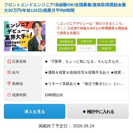
フロントエンドエンジニア/未経験OK/全国募集/資格取得奨励金最
大30万円/年休125日/残業月平均8時間
＼エンジニアデビューは「安心できるところ」
で！／ 入社前IT研修＆900もの学習講座＆奨励金
で成長を支援◎
未経験歓迎
学歴不問
ベテランOK
完全週休2日
賞与複数月
面接1回
応募資格
★「IT業界、ちょっと気になる」そんな方も大歓迎！ ■学歴不問 ■未経験・第二新卒歓迎 ■知識・経験はこれから身につけていければOK！ □■ステップアップ■□ 社内システム開発やインフラ構築などジャ
給与
★通勤＆就業＆地域/住宅＆役職手当あり ★残業代は全額支給 ★選べる給与制度あり！ ■東京・神奈川・千葉・埼玉勤務の場合 月給24.5万円～55万円＋諸手当 （残業代は全額支給） (20,000円の
勤務地
★リモート実績あり★ 『地元で働きたい』という希望に、業界トップクラス約7,000件の取引事業所数、90,000件以上のプロジェクトから検討をいたします。 全国の取引先での就業となります（沖縄を除
残業時間
10時間以内
求人を見る
検討中に入れる
掲載終了予定日：
2026.08.24