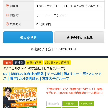
勤務地
★週3日までリモートOK（社員の7割がフルに活用中！） ★駅チカで通勤快適！ ★遠方からのUIターンも歓迎！ ■東京本社 東京都台東区上野6丁目16番地22号 上野TGビル4階 ～アクセス～ ■各
働き方
リモートワークがメイン
残業時間
20時間以内
求人を見る
検討中に入れる
掲載終了予定日：
2026.08.31
NEW
正社員
自己PR不要
話を聞きたい応募可
テクニカルブレイン株式会社【ヒロセグループ】
SE｜ほぼ100％自社内開発｜チーム制｜週3リモート可×フレック
ス｜賞与3カ月分実績も｜業界大手グループ
《“客先常駐・ひとり開発”は一切ナシ！》 業界
大手Gで、ほぼ100％自社内開発×チーム開発へ！
未経験歓迎
学歴不問
ベテランOK