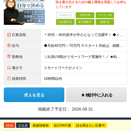
性を最大化するための極上環境を用意してお待ち
しています
未経験歓迎
学歴不問
ベテランOK
完全週休2日
賞与複数月
面接1回
応募資格
＊30代・40代前半が中心となって活躍中！ ◆インフラ（サーバー・ネットワーク・クラウド等）の設計、構築、テストいずれかの実務経験3年以上 ◆学歴不問 ★求める人物像： ◎他責ではなく、自身のキャ
給与
◆月給40万円～70万円 ※スタート月給は、経験・能力・前職の給与等を考慮の上で決定いたします。 ※上記金額には残業の有無に関わらず、 月30時間分の固定残業代（7万6,000円～13万3,000円
勤務地
＼社員の9割がリモートワーク実施中！／ ★転勤ナシ！ ★UIターン歓迎！ 関東、関西、東海、九州・中国エリアの各プロジェクト先から希望を優先して決定。 ※リモート案件も多数あり！ ◆関東エリア
働き方
リモートワークがメイン
残業時間
10時間以内
求人を見る
検討中に入れる
掲載終了予定日：
2026.08.31
NEW
正社員
面接情報有
自己PR不要
話を聞きたい応募可