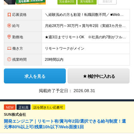
完全週休2日
賞与複数月
面接1回
応募資格
＼経験浅めの方も歓迎！転職回数不問／ ■Web系システム開発の経験をお持ちの方（言語、工程、年数不問） ■学歴不問 ◎まずはお会いすることを大切にしています！ 「経歴に自信がない…」そんな方もまずは
給与
月給28万円～30万円＋賞与年2回（実績3カ月分）＋住宅・家族手当 ※経験・年齢・能力を考慮し、当社規定により決定します。 ※試用期間3カ月（給与、待遇に差異はありません） ※残業代は全額支給いたしま
勤務地
★週3日までリモートOK ※社員の約7割がフルに活用中 ★駅チカで通勤快適！ ■東京本社 東京都台東区上野6丁目16番地22号 上野TGビル4階 ※(変更の範囲)上記を除く当社関連勤務地
働き方
リモートワークがメイン
残業時間
20時間以内
求人を見る
検討中に入れる
掲載終了予定日：
2026.08.31
NEW
正社員
話を聞きたい応募可
SUN株式会社
開発エンジニア｜リモート有/賞与年2回/選択できる給与制度！還
元率80%以上可/残業10h以下/Web面接1回