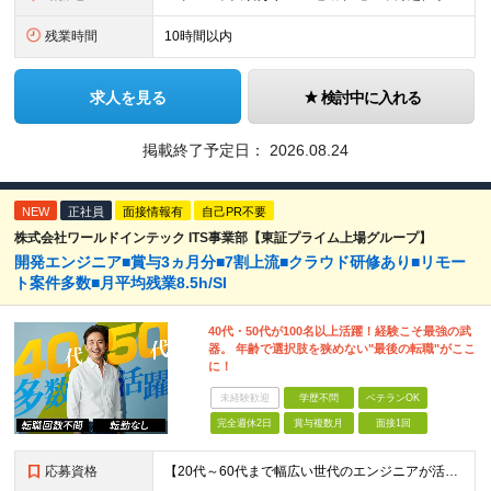
残業時間
10時間以内
求人を見る
検討中に入れる
掲載終了予定日：
2026.08.24
NEW
正社員
面接情報有
自己PR不要
株式会社ワールドインテック ITS事業部【東証プライム上場グループ】
開発エンジニア■賞与3ヵ月分■7割上流■クラウド研修あり■リモー
ト案件多数■月平均残業8.5h/SI
40代・50代が100名以上活躍！経験こそ最強の武
器。 年齢で選択肢を狭めない"最後の転職"がここ
に！
未経験歓迎
学歴不問
ベテランOK
完全週休2日
賞与複数月
面接1回
応募資格
【20代～60代まで幅広い世代のエンジニアが活躍してます】 ■学歴不問 ■転職回数不問 ■開発経験（年数不問）をお持ちの方