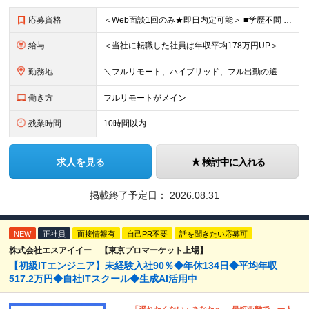
応募資格
＜Web面談1回のみ★即日内定可能＞ ■学歴不問 ■エンジニアとしての実務経験1年以上 （開発・インフラ・技術・工程など不問）
給与
＜当社に転職した社員は年収平均178万円UP＞ 月給45万円～120万円＋賞与＋各手当 ※経験・能力などを考慮の上、決定します ※案件の契約内容（月単金など）や昇給、賞与額はすべてシステム上で開示し
勤務地
＼フルリモート、ハイブリッド、フル出勤の選択可＆帰社日なし／ 【下記エリアを中心とするクライアント先または自宅にて勤務】 ■首都圏：東京・埼玉・千葉・神奈川 ■関西：大阪・兵庫・京都・滋賀・奈良・和
働き方
フルリモートがメイン
残業時間
10時間以内
求人を見る
検討中に入れる
掲載終了予定日：
2026.08.31
NEW
正社員
面接情報有
自己PR不要
話を聞きたい応募可
株式会社エスアイイー 【東京プロマーケット上場】
【初級ITエンジニア】未経験入社90％◆年休134日◆平均年収
517.2万円◆自社ITスクール◆生成AI活用中