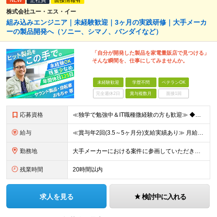
NEW
正社員
面接情報有
株式会社ユー・エス・イー
組み込みエンジニア｜未経験歓迎｜3ヶ月の実践研修｜大手メーカ
ーの製品開発へ（ソニー、シマノ、バンダイなど）
「自分が開発した製品を家電量販店で見つける」
そんな瞬間を、仕事にしてみませんか。
未経験歓迎
学歴不問
ベテランOK
完全週休2日
賞与複数月
面接1回
応募資格
≪独学で勉強中＆IT職種微経験の方も歓迎≫ ◆未経験OK ◆学歴不問 ＜こんな方を歓迎します＞ ・モノづくりが好き ・分解したり仕組みを考えたりするのが好き ・「なんで動くんだろう？」と考えてしまう
給与
≪賞与年2回(3.5～5ヶ月分)支給実績あり≫ 月給26万円～＋賞与年2回＋交通費(月5万円まで)＋資格取得支援・手当あり＋時間外手当(100％支給) ※経験・知識・技術などを最大限考慮したうえで決
勤務地
大手メーカーにおける案件に参画していただきます！ 当社メンバーがメインとなっているチームに配属されるので、ご安心ください。 もちろん、希望もしっかりと考慮します。 ■東京本社、大阪事務所、および東京
残業時間
20時間以内
求人を見る
検討中に入れる