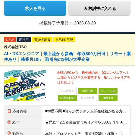
求人を見る
検討中に入れる
掲載終了予定日：
2026.08.20
NEW
正社員
面接情報有
自己PR不要
株式会社ITSO
AI・DXエンジニア｜最上流から参画｜年収800万円可｜リモート案
件あり｜残業月10h｜取引先の9割が大手企業
SESのPGから、最先端のAI・DXエンジニアへ！
上流からビジネスを変革する、新しいキャリアを
はじめよう
未経験歓迎
学歴不問
ベテランOK
完全週休2日
賞与複数月
面接1回
応募資格
■学歴不問 ■何らかのシステム開発経験がある方（言語不問） ※プログラミング経験1年～程度の経験が浅い方も歓迎します！ ≪以下のような方を歓迎します≫ ■長期プロジェクトで、クライアントの課題解決に
給与
★昇給年2回＆業績賞与あり／年収800万円可 ★前職給与を考慮 ★ストックオプション付与あり（IPO間近） ★昇給制度あり ┗入社6カ月後に3％以上の昇給があります。その後、業績に合わせて適宜、昇給し
勤務地
本社・プロジェクト先（東京都23区・横浜・川崎・千葉・埼玉が中心）いずれかでの勤務となります（常駐は全体の1割程度！） 《本社》東京都港区虎ノ門3-5-1 虎ノ門37森ビル12F ※(変更の範囲)