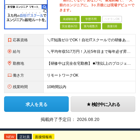
「遅れたくない」あなたへ。 最短距離で、一人
前のエンジニアに。 3ヶ月後には現場デビューで
きます。
未経験歓迎
学歴不問
ベテランOK
完全週休2日
賞与複数月
面接1回
応募資格
＼IT知識ゼロでOK！自社ITスクールでの研修あり／ ■完全未経験OK(文系出身70％) ■第二新卒歓迎 ■学歴不問 └社会人未経験の方も歓迎します！ 5名以上の採用を予定しているので、同期と入社も
給与
＼平均年収517万円！入社5年目まで毎年必ず昇給／ ■賞与年3回 ■年収800万円以上も可 ■入社3年以上の平均年収469.2万円 月給23万2000円以上＋賞与年3回＋各種手当 ☆入社5年目まで最
勤務地
【研修中は完全在宅勤務】 ■7割以上のプロジェクトでリモートワークを導入 ■フルリモートもあり ■一都三県のプロジェクト先 ■転居を伴う転勤なし ＜プロジェクト先＞ 東京・神奈川・千葉・埼玉でのプロ
働き方
リモートワークOK
残業時間
10時間以内
求人を見る
検討中に入れる
掲載終了予定日：
2026.08.20
NEW
正社員
面接情報有