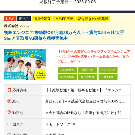
掲載終了予定日：
2026.09.03
NEW
正社員
面接情報有
自己PR不要
話を聞きたい応募可
株式会社マルス
初級エンジニア/未経験OK/月給28万円以上＋賞与3.54ヵ月/大手
SIerと直取引/AI研修を積極実施中
【ゼロからの着実なステップアップでエンジニア
へ！】 大手SIer直取引×チーム参画だから、安心
デビューが叶う♪
未経験歓迎
学歴不問
ベテランOK
完全週休2日
賞与複数月
面接1回
応募資格
【未経験歓迎！第二新卒も歓迎！】 『エンジニアになりたい』意欲があれば歓迎です！ 以下のような方も尚歓迎です！ ・学生時代に情報系の学部で学んでいた方 ・ITスクールや独学でプログラミングを学んだこ
給与
月給28万円～＋残業代全額支給＋賞与年3.45ヵ月(東京) 月給25万円～＋残業代全額支給＋賞与年3.45ヵ月(新潟・長岡) 入社時想定年収： 392万円～ (東京) 350万円～ (新潟・長岡)
勤務地
≪会社都合の転勤なし！希望する拠点に必ず配属します。新潟Uターン・Iターン大歓迎！≫ 首都圏(東京、神奈川、千葉、埼玉)または新潟市、長岡市周辺のお客様先または各拠点での勤務となります。 ■東京支社
働き方
リモートワークOK