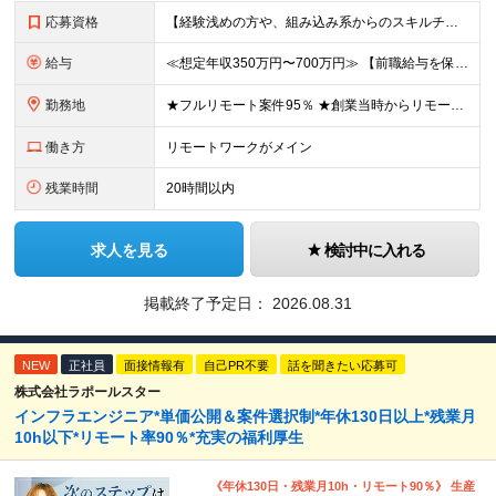
応募資格
【経験浅めの方や、組み込み系からのスキルチェンジ大歓迎！】 ■何かしらの開発経験をお持ちの方（言語不問） └テスター・ローコード開発のみや、 C言語での組み込み開発経験でも大歓迎です！ ■本社
給与
≪想定年収350万円〜700万円≫ 【前職給与を保証・考慮】 ご経験やスキルに応じて優遇いたします！ ★経験が浅い方も前職の給与水準をしっかり考慮。面接にてご相談の上、納得のいく条件でスタートできま
勤務地
★フルリモート案件95％ ★創業当時からリモートワークに注力 勤務は自宅または中目黒オフィスが中心となります。 案件の約9割は受託開発ですが、 一部案件では首都圏のクライアント先で勤務いただく場合が
働き方
リモートワークがメイン
残業時間
20時間以内
求人を見る
検討中に入れる
掲載終了予定日：
2026.08.31
NEW
正社員
面接情報有
自己PR不要
話を聞きたい応募可
株式会社ラポールスター
インフラエンジニア*単価公開＆案件選択制*年休130日以上*残業月
10h以下*リモート率90％*充実の福利厚生
《年休130日・残業月10h・リモート90％》 生産