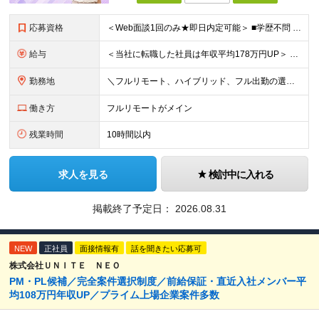
応募資格
＜Web面談1回のみ★即日内定可能＞ ■学歴不問 ■エンジニアとしての実務経験1年以上 （開発・インフラ・技術・工程など不問）
給与
＜当社に転職した社員は年収平均178万円UP＞ 月給45万円～120万円＋賞与＋各手当 ※経験・能力などを考慮の上、決定します ※案件の契約内容（月単金など）や昇給、賞与額はすべてシステム上で開示し
勤務地
＼フルリモート、ハイブリッド、フル出勤の選択可＆帰社日なし／ 【下記エリアを中心とするクライアント先または自宅にて勤務】 ■首都圏：東京・埼玉・千葉・神奈川 ■関西：大阪・兵庫・京都・滋賀・奈良・和
働き方
フルリモートがメイン
残業時間
10時間以内
求人を見る
検討中に入れる
掲載終了予定日：
2026.08.31
NEW
正社員
面接情報有
話を聞きたい応募可
株式会社ＵＮＩＴＥ ＮＥＯ
PM・PL候補／完全案件選択制度／前給保証・直近入社メンバー平
均108万円年収UP／プライム上場企業案件多数