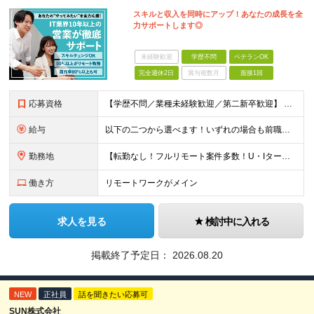
スキルと収入を同時にアップ！あなたの成長を全
力サポートします◎
未経験歓迎
学歴不問
ベテランOK
完全週休2日
賞与複数月
面接1回
応募資格
【学歴不問／業種未経験歓迎／第二新卒歓迎】 ■IT・システムエンジニアの実務経験をお持ちの方※工程や使用言語、経験年数は不問 ◎転職回数は不問 ＼下記のような方にオススメ／ ・安定した収入を得たい方
給与
以下の二つから選べます！いずれの場合も前職の給与を考盛し給与シミュレーションを作成します。 【プロセス型（コツコツ給与を上げたい方向け）】 ■月給25万円～50万円 ※年齢や社歴、仕事の取り組み姿勢
勤務地
【転勤なし！フルリモート案件多数！U・Iターン歓迎】 一都三県を中心に豊富な案件を保有しております！ 東京・愛知・大阪・広島・福岡・新潟の 各プロジェクト先または自社拠点 ※勤務地は希望を考慮します
働き方
リモートワークがメイン
求人を見る
検討中に入れる
掲載終了予定日：
2026.08.20
NEW
正社員
話を聞きたい応募可
SUN株式会社