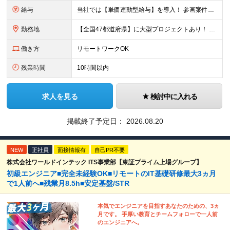
給与
当社では【単価連動型給与】を導入！ 参画案件の契約単価に連動して給与が決定。 還元率は単価の【70％～80％】と東証プライム上場グループとして高水準です！（社会保険料・教育コスト含む） ■関東：月給
勤務地
【全国47都道府県】に大型プロジェクトあり！ 主要勤務地： 北海道/宮城県/栃木県/埼玉県/千葉県/東京都/神奈川県/愛知県/大阪府/京都府/兵庫県/広島県/福岡県/熊本県 ※勤務エリアは、あなたの
働き方
リモートワークOK
残業時間
10時間以内
求人を見る
検討中に入れる
掲載終了予定日：
2026.08.20
NEW
正社員
面接情報有
自己PR不要
株式会社ワールドインテック ITS事業部【東証プライム上場グループ】
初級エンジニア■完全未経験OK■リモートのIT基礎研修最大3ヵ月
で1人前へ■残業月8.5h■安定基盤/STR
本気でエンジニアを目指すあなたのための、3ヵ
月です。 手厚い教育とチームフォローで一人前
のエンジニアへ。