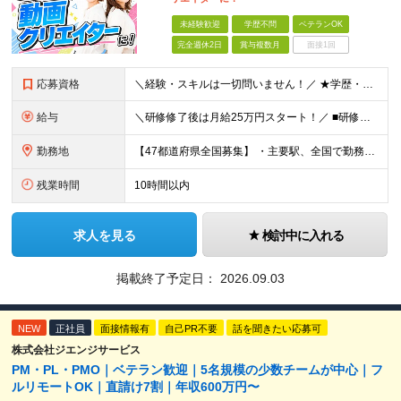
未経験歓迎
学歴不問
ベテランOK
完全週休2日
賞与複数月
面接1回
応募資格
＼経験・スキルは一切問いません！／ ★学歴・職歴不問 ★未経験・第二新卒歓迎！ ★正社員デビューも応援します！ 【こんな方にピッタリ！】 ✓ 動画やYouTube、TikTokを見るのが好きな方 ✓
給与
＼研修修了後は月給25万円スタート！／ ■研修修了後 月給25万円＋賞与＋インセンティブ賞与 ※残業代は別途支給 ▽研修期間▽ 【未経験者】 ▶ 月給20万円～ 【固定残業代について】
勤務地
【47都道府県全国募集】 ・主要駅、全国で勤務可能！ ・どこに住んでいても応募可能！ 【東京本社】 東京都品川区東品川5-9-2 在宅でコツコツ働きながら、長く安定して続けられます♪ 本社：〒1
残業時間
10時間以内
求人を見る
検討中に入れる
掲載終了予定日：
2026.09.03
NEW
正社員
面接情報有
自己PR不要
話を聞きたい応募可
株式会社ジエンジサービス
PM・PL・PMO｜ベテラン歓迎｜5名規模の少数チームが中心｜フ
ルリモートOK｜直請け7割｜年収600万円〜