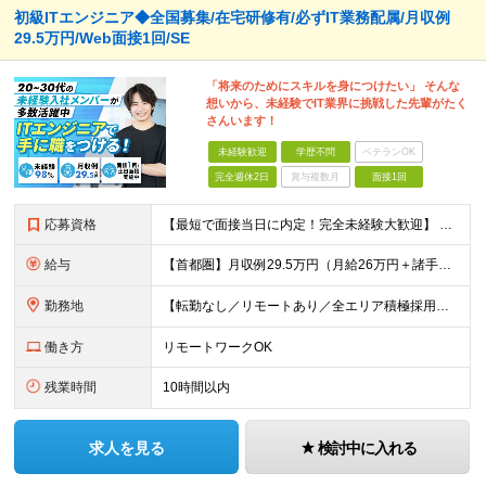
初級ITエンジニア◆全国募集/在宅研修有/必ずIT業務配属/月収例
29.5万円/Web面接1回/SE
「将来のためにスキルを身につけたい」 そんな
想いから、未経験でIT業界に挑戦した先輩がたく
さんいます！
未経験歓迎
学歴不問
ベテランOK
完全週休2日
賞与複数月
面接1回
応募資格
【最短で面接当日に内定！完全未経験大歓迎】 ・業種／職種未経験歓迎 ・社会人デビュー、第二新卒、既卒者大歓迎 ・学歴不問（文系、理系不問） ・20代～30代、男女問わず活躍中 ・服装、髪色自由 ・明確
給与
【首都圏】月収例29.5万円（月給26万円＋諸手当） 【東海・関西】月収例28.5万円（月給25万円＋諸手当） 【九州】月収例26万円（月給23万円＋諸手当） ※経験・スキル・前職給与を踏まえ、総合
勤務地
【転勤なし／リモートあり／全エリア積極採用中】 ・大手企業のプロジェクトが中心 ・勤務エリアは希望を考慮し決定 ・研修はリモートメインで実施します ・U&Iターンの方も大歓迎◎ ＜主なエリア＞ ■首
働き方
リモートワークOK
残業時間
10時間以内
求人を見る
検討中に入れる