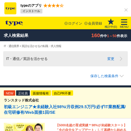
typeのアプリ
インストール
ログイン
会員登録
検討中(
0
)
MENU
160
求人検索結果
件中
1～50
件表示
IT・通信業界 × 英語を活かせるの転職・求人情報
IT・通信／英語を活かせる
変更
保存した検索条件
NEW
正社員
面接情報有
自己PR不要
ランスタッド株式会社
初級エンジニア★未経験入社98%/月収例29.5万円/必ずIT業務配属/
在宅研修有/Web面接1回/SE
【5000名超の育成実績＊98%が未経験スタート】
「今の自分をアップデート」して基礎から始める