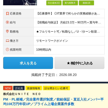
完全週休2日
賞与複数月
面接1回
応募資格
【応募要件】 ◎IT業界で何らかの実務経験がある方 └2～3ヶ月の実務経験のある方は歓迎します！ 例）PCキッティングやモバイル通信基地局の業務経験者など インフラエンジニアとして経験のある方は、
給与
【前職給与保証】 月給23.3万～90万円＋賞与年2回＋インセンティブ ★年収1000万円以上の実績あり！ ※上記月給には月20～30時間分（2万9,300円～21万7,900円）の固定残業代を含み
勤務地
★フルリモート可／転勤なし／U・Iターン歓迎★ ◎勤務地は相談の上、ご自宅近くに調整します！ 【勤務地】 本社、または東京／埼玉／千葉／神奈川／愛知／仙台のクライアント先 ◎完全在宅（フルリモート）
働き方
リモートワークがメイン
残業時間
10時間以内
求人を見る
検討中に入れる
掲載終了予定日：
2026.08.20
NEW
正社員
面接情報有
話を聞きたい応募可
株式会社ＵＮＩＴＥ ＮＥＯ
PM・PL候補／完全案件選択制度／前給保証・直近入社メンバー平
均108万円年収UP／プライム上場企業案件多数