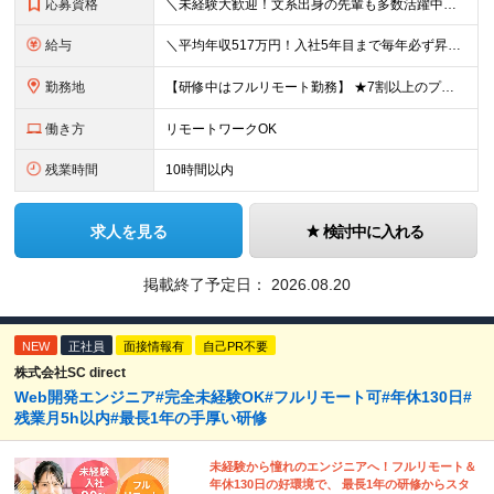
応募資格
＼未経験大歓迎！文系出身の先輩も多数活躍中／ ◆PCスキルに自信のない方も歓迎 ◆完全未経験OK ◆社会人デビューもOK ◆学歴不問 「働きながら少しずつ専門スキルを身につけたい」という意欲重視の採
給与
＼平均年収517万円！入社5年目まで毎年必ず昇給／ ■賞与年3回 ■年収800万円以上も可 ■入社3年以上の平均年収469.2万円 月給23万2000円以上＋賞与年3回＋各種手当 ☆入社5年目まで最
勤務地
【研修中はフルリモート勤務】 ★7割以上のプロジェクトでリモートワークを導入 ★一都三県のプロジェクト先 ★転居を伴う転勤なし ＜プロジェクト先＞ 東京・神奈川・千葉・埼玉でのプロジェクト先にて勤務
働き方
リモートワークOK
残業時間
10時間以内
求人を見る
検討中に入れる
掲載終了予定日：
2026.08.20
NEW
正社員
面接情報有
自己PR不要
株式会社SC direct
Web開発エンジニア#完全未経験OK#フルリモート可#年休130日#
残業月5h以内#最長1年の手厚い研修
未経験から憧れのエンジニアへ！フルリモート＆
年休130日の好環境で、 最長1年の研修からスタ