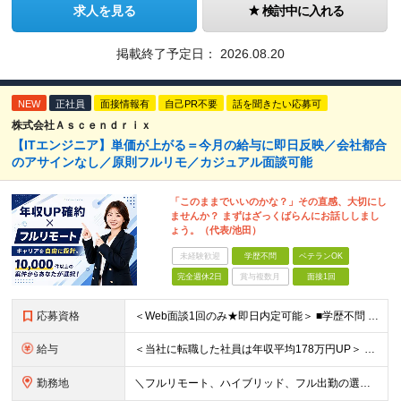
求人を見る
検討中に入れる
掲載終了予定日：
2026.08.20
NEW
正社員
面接情報有
自己PR不要
話を聞きたい応募可
株式会社Ａｓｃｅｎｄｒｉｘ
【ITエンジニア】単価が上がる＝今月の給与に即日反映／会社都合
のアサインなし／原則フルリモ／カジュアル面談可能
「このままでいいのかな？」その直感、大切にし
ませんか？ まずはざっくばらんにお話ししまし
ょう。（代表/池田）
未経験歓迎
学歴不問
ベテランOK
完全週休2日
賞与複数月
面接1回
応募資格
＜Web面談1回のみ★即日内定可能＞ ■学歴不問 ■エンジニアとしての実務経験1年以上 （開発・インフラ・技術・工程など不問）
給与
＜当社に転職した社員は年収平均178万円UP＞ 月給45万円～120万円＋賞与＋各手当 ※経験・能力などを考慮の上、決定します ※案件の契約内容（月単金など）や昇給、賞与額はすべてシステム上で開示し
勤務地
＼フルリモート、ハイブリッド、フル出勤の選択可＆帰社日なし／ 【下記エリアを中心とするクライアント先または自宅にて勤務】 ■首都圏：東京・埼玉・千葉・神奈川 ■関西：大阪・兵庫・京都・滋賀・奈良・和