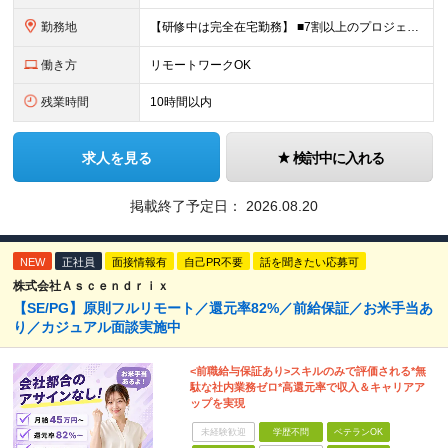
勤務地
【研修中は完全在宅勤務】 ■7割以上のプロジェクトでリモートワークを導入 ■一都三県のプロジェクト先 ■転居を伴う転勤なし ＜プロジェクト先＞ 東京・神奈川・千葉・埼玉でのプロジェクト先にて勤務いた
働き方
リモートワークOK
残業時間
10時間以内
求人を見る
検討中に入れる
掲載終了予定日：
2026.08.20
NEW
正社員
面接情報有
自己PR不要
話を聞きたい応募可
株式会社Ａｓｃｅｎｄｒｉｘ
【SE/PG】原則フルリモート／還元率82%／前給保証／お米手当あ
り／カジュアル面談実施中
<前職給与保証あり>スキルのみで評価される*無
駄な社内業務ゼロ*高還元率で収入＆キャリアア
ップを実現
未経験歓迎
学歴不問
ベテランOK