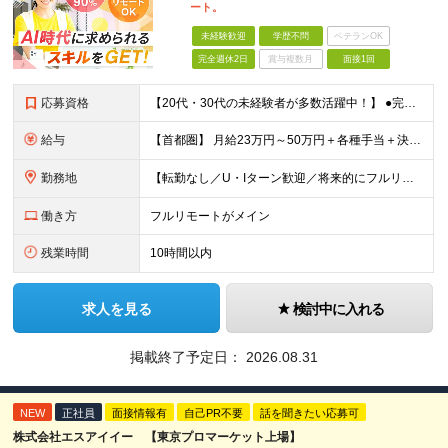
ート。
未経験歓迎
学歴不問
ベテランOK
完全週休2日
賞与複数月
面接1回
応募資格
【20代・30代の未経験者が多数活躍中！】 ●完全未経験、第二新卒、既卒、フリーターの方大歓迎！ ●学歴・職歴・転職回数・ブランク一切不問 ※34歳までの方（若年層の長期キャリア形成を図るため） ★
給与
【首都圏】 月給23万円～50万円＋各種手当＋決算賞与 【大阪】 月給22万円～50万円＋各種手当＋決算賞与 【愛知】 月給21.5万円～50万円＋各種手当＋決算賞与 【福岡・宮城】 月給20万
勤務地
【転勤なし／U・Iターン歓迎／将来的にフルリモートOK】 本社（新宿区）、大阪支店、名古屋支店または東京都・神奈川県・千葉県・埼玉県・愛知県・大阪府・福岡県をはじめ、全国のプロジェクト先 ※ご希望を
働き方
フルリモートがメイン
残業時間
10時間以内
求人を見る
検討中に入れる
掲載終了予定日：
2026.08.31
NEW
正社員
面接情報有
自己PR不要
話を聞きたい応募可
株式会社エスアイイー 【東京プロマーケット上場】