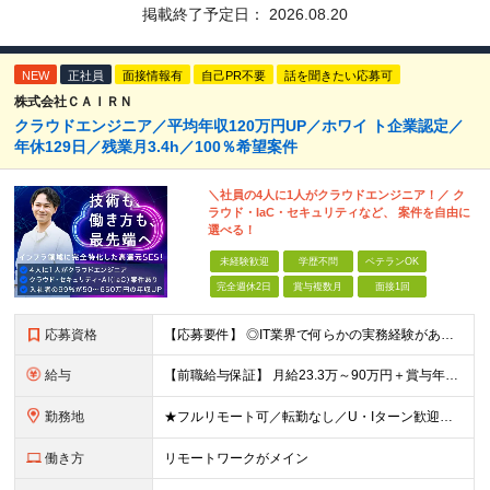
掲載終了予定日：
2026.08.20
NEW
正社員
面接情報有
自己PR不要
話を聞きたい応募可
株式会社ＣＡＩＲＮ
クラウドエンジニア／平均年収120万円UP／ホワイ ト企業認定／
年休129日／残業月3.4h／100％希望案件
＼社員の4人に1人がクラウドエンジニア！／ ク
ラウド・IaC・セキュリティなど、 案件を自由に
選べる！
未経験歓迎
学歴不問
ベテランOK
完全週休2日
賞与複数月
面接1回
応募資格
【応募要件】 ◎IT業界で何らかの実務経験がある方 └2～3ヶ月の実務経験のある方は歓迎します！ 例）PCキッティングやモバイル通信基地局の業務経験者など インフラエンジニアとして経験のある方は、
給与
【前職給与保証】 月給23.3万～90万円＋賞与年2回＋インセンティブ ★年収1000万円以上の実績あり！ ※上記月給には月20～30時間分（2万9,300円～21万7,900円）の固定残業代を含み
勤務地
★フルリモート可／転勤なし／U・Iターン歓迎★ ◎勤務地は相談の上、ご自宅近くに調整します！ 【勤務地】 本社、または東京／埼玉／千葉／神奈川／愛知／仙台のクライアント先 ◎完全在宅（フルリモート）
働き方
リモートワークがメイン