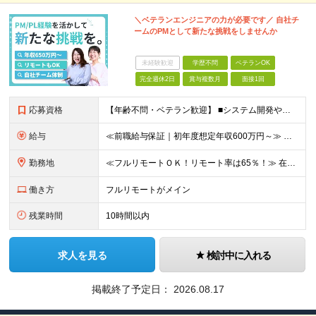
＼ベテランエンジニアの力が必要です／ 自社チ
ームのPMとして新たな挑戦をしませんか
未経験歓迎
学歴不問
ベテランOK
完全週休2日
賞与複数月
面接1回
応募資格
【年齢不問・ベテラン歓迎】 ■システム開発やインフラの実務経験をお持ちの方（言語・工程・年数不問） ■学歴不問 ≪こんな方はぜひご応募ください≫ □SE経験を積んだがリーダー・PLのポジションがない
給与
≪前職給与保証｜初年度想定年収600万円～≫ 月給45万円以上＋決算賞与＋交通費 ※スキル・経験を考慮の上、優遇します ※上記月給には固定残業代月20時間分(5万1000円以上)を含みます。超過し
勤務地
≪フルリモートＯＫ！リモート率は65％！≫ 在宅勤務または東京・神奈川・埼玉・千葉のお客様先での勤務 ■本社 東京都港区芝2-22-15 STKビル 1F (変更の範囲)上記を除く当社関連勤務地
働き方
フルリモートがメイン
残業時間
10時間以内
求人を見る
検討中に入れる
掲載終了予定日：
2026.08.17