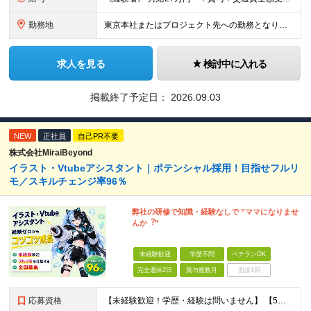
勤務地
東京本社またはプロジェクト先への勤務となります ■本社 東京都豊島区南池袋3-13-8 ホウエイビル9F ＜アクセス＞ 各線「池袋駅」から徒歩5分 ■東京開発センター 東京都豊島区南池袋3-13-
求人を見る
検討中に入れる
掲載終了予定日：
2026.09.03
NEW
正社員
自己PR不要
株式会社MiraiBeyond
イラスト・Vtubeアシスタント｜ポテンシャル採用！目指せフルリ
モ／スキルチェンジ率96％
弊社の研修で知識・経験なしで ”ママになりませ
んか︖”
未経験歓迎
学歴不問
ベテランOK
完全週休2日
賞与複数月
面接1回
応募資格
【未経験歓迎！学歴・経験は問いません】 【5名以上の積極採用を予定！】 事業拡大中につき、 これからイラストレーターを目指したい方を積極採用中です！ 「イラストを仕事にしてみたい」 「好きなことを