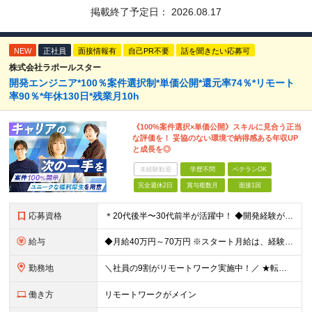
掲載終了予定日：
2026.08.17
NEW
正社員
面接情報有
自己PR不要
話を聞きたい応募可
株式会社ラポールスター
開発エンジニア*100％案件選択制*単価公開*還元率74％*リモート
率90％*年休130日*残業月10h
《100%案件選択×単価公開》スキルに見合う正当
な評価を！ 妥協のない環境で納得感ある年収UP
と成長を◎
未経験歓迎
学歴不問
ベテランOK
完全週休2日
賞与複数月
面接1回
応募資格
＊20代後半〜30代前半が活躍中！ ◆開発経験が3年以上ある方（Web・オープン系システム等） ◆学歴不問 ★Java(Spring、Spring Boot)、Python(Django)、 Re
給与
◆月給40万円～70万円 ※スタート月給は、経験・能力・前職の給与等を考慮の上で決定いたします。 ※上記金額には残業の有無に関わらず、 月30時間分の固定残業代（7万6,000円～13万3,000円
勤務地
＼社員の9割がリモートワーク実施中！／ ★転勤ナシ！ ★UIターン歓迎！ 関東、関西、東海、九州・中国エリアの各プロジェクト先から希望を優先して決定。 ※リモート案件も多数あり！ ◆関東エリア
働き方
リモートワークがメイン