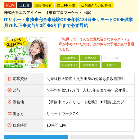
NEW
正社員
面接情報有
自己PR不要
話を聞きたい応募可
株式会社エスアイイー 【東京プロマーケット上場】
ITサポート事務◆完全未経験OK◆年休134日◆リモートOK◆残業
月7h以下◆賞与年3回◆5年目まで必ず昇給
「転職って、そんなに意気込まなきゃダメ？」
私が求めていたのは、次の休みの予定が立つ普通
でした。
未経験歓迎
学歴不問
ベテランOK
完全週休2日
賞与複数月
面接1回
応募資格
＼未経験大歓迎！文系出身の先輩も多数活躍中／ ◆PCスキルに自信のない方も歓迎 ◆完全未経験OK ◆社会人デビューもOK ◆学歴不問 ＊*こんなアナタにオススメです*＊ ◇事務職に興味があるが、給与
給与
＼平均年収517万円！入社5年目まで毎年必ず昇給／ ■賞与年3回 ■年収800万円以上も可 ■入社3年以上の平均年収469.2万円 月給23万2000円以上＋賞与年3回＋各種手当 ☆入社5年目まで最
勤務地
【研修中はフルリモート勤務】 ★7割以上のプロジェクトでリモートワークを導入 ★一都三県のプロジェクト先 ★転居を伴う転勤なし ＜プロジェクト先＞ 東京・神奈川・千葉・埼玉でのプロジェクト先にて勤務
働き方
リモートワークOK
残業時間
10時間以内