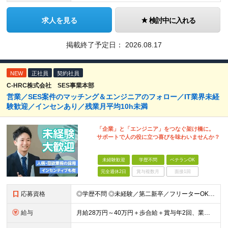
求人を見る
検討中に入れる
掲載終了予定日：
2026.08.17
NEW
正社員
契約社員
C-HRC株式会社 SES事業本部
営業／SES案件のマッチング＆エンジニアのフォロー／IT業界未経
験歓迎／インセンあり／残業月平均10h未満
「企業」と「エンジニア」をつなぐ架け橋に。
サポートで人の役に立つ喜びを味わいませんか？
未経験歓迎
学歴不問
ベテランOK
完全週休2日
賞与複数月
面接1回
応募資格
◎学歴不問 ◎未経験／第二新卒／フリーターOK ◎IT業界が初めての方も大歓迎 ※人物・意欲重視の採用です！ ★医療業界、アパレル、飲食の接客、プロボクサーなど、さまざまな前職の先輩が未経験から営業
給与
月給28万円～40万円＋歩合給＋賞与年2回、業績手当1回 ※経験・スキルを考慮し、当社規定により優遇します。 ※上記月給額には、一律支給の調整手当（1万円）、固定残業代（12時間分・2万2000円～