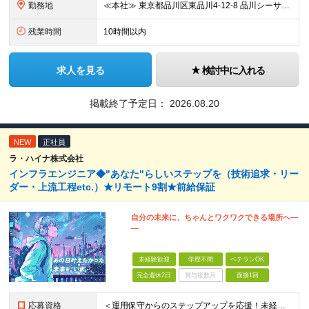
勤務地
≪本社≫ 東京都品川区東品川4-12-8 品川シーサイドイーストタワー15階 ※2024年1月に完成したばかりのきれいなオフィスです！ ※転居を伴う転勤はなし
残業時間
10時間以内
求人を見る
検討中に入れる
掲載終了予定日：
2026.08.20
NEW
正社員
ラ・ハイナ株式会社
インフラエンジニア◆"あなた"らしいステップを（技術追求・リー
ダー・上流工程etc.）★リモート9割★前給保証
自分の未来に、ちゃんとワクワクできる場所へ―
―
未経験歓迎
学歴不問
ベテランOK
完全週休2日
賞与複数月
面接1回
応募資格
＜運用保守からのステップアップを応援！未経験からの挑戦も大歓迎です♪＞ ■インフラエンジニアとして何らかの実務経験がある方（経験領域不問） ■学歴不問 【こんな方にピッタリの環境です！】 ・運用保守