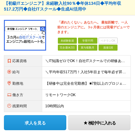
【初級ITエンジニア】未経験入社90％◆年休134日◆平均年収
517.2万円◆自社ITスクール◆生成AI活用中
「遅れたくない」あなたへ。 最短距離で、一人
前のエンジニアに。 3ヶ月後には現場デビューで
きます。
未経験歓迎
学歴不問
ベテランOK
完全週休2日
賞与複数月
面接1回
応募資格
＼IT知識ゼロでOK！自社ITスクールでの研修あり／ ■完全未経験OK(文系出身70％) ■第二新卒歓迎 ■学歴不問 └社会人未経験の方も歓迎します！ 5名以上の採用を予定しているので、同期と入社も
給与
＼平均年収517万円！入社5年目まで毎年必ず昇給／ ■賞与年3回 ■年収800万円以上も可 ■入社3年以上の平均年収469.2万円 月給23万2000円以上＋賞与年3回＋各種手当 ☆入社5年目まで最
勤務地
【研修中は完全在宅勤務】 ■7割以上のプロジェクトでリモートワークを導入 ■フルリモートもあり ■一都三県のプロジェクト先 ■転居を伴う転勤なし ＜プロジェクト先＞ 東京・神奈川・千葉・埼玉でのプロ
働き方
リモートワークOK
残業時間
10時間以内
求人を見る
検討中に入れる