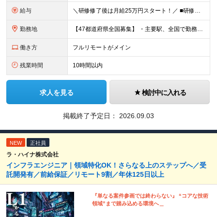
給与
＼研修修了後は月給25万円スタート！／ ■研修修了後 月給25万円＋賞与＋インセンティブ賞与 ※残業代は別途支給 ▽研修期間▽ 【未経験者】 ▶ 月給20万円～ 【固定残業代について】
勤務地
【47都道府県全国募集】 ・主要駅、全国で勤務可能！ ・どこに住んでいても応募可能！ 【東京本社】 東京都品川区東品川5-9-2 ≪リモート研修♪⾯接も基本的にオンラインで実施します≫ －主要駅
働き方
フルリモートがメイン
残業時間
10時間以内
求人を見る
検討中に入れる
掲載終了予定日：
2026.09.03
NEW
正社員
ラ・ハイナ株式会社
インフラエンジニア｜領域特化OK！さらなる上のステップへ／受
託開発有／前給保証／リモート9割／年休125日以上
『単なる案件参画では終わらない』 “コアな技術
領域”まで踏み込める環境へ＿