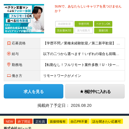
SUNで、あなたらしいキャリアを見つけません
か？
未経験歓迎
学歴不問
ベテランOK
完全週休2日
賞与複数月
面接1回
応募資格
【学歴不問／業種未経験歓迎／第二新卒歓迎】 ■IT・システムエンジニアの実務経験をお持ちの方※工程や使用言語、経験年数は不問 ◎転職回数は不問 ＼下記のような方にオススメ／ ・安定した収入を得たい方
給与
以下の二つから選べます！いずれの場合も前職の給与を考盛し給与シミュレーションを作成します。 【プロセス型（コツコツ給与を上げたい方向け）】 ■月給25万円～50万円 ※年齢や社歴、仕事の取り組み姿勢
勤務地
【転勤なし！フルリモート案件多数！U・Iターン歓迎】 一都三県を中心に豊富な案件を保有しております！ 東京・愛知・大阪・広島・福岡・新潟の 各プロジェクト先または自社拠点 ※勤務地は希望を考慮します
働き方
リモートワークがメイン
求人を見る
検討中に入れる
掲載終了予定日：
2026.08.20
NEW
終了間近
正社員
面接情報有
自己PR不要
話を聞きたい応募可
株式会社セレッテ