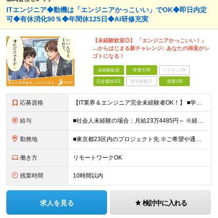
ITエンジニア◆動機は「エンジニアかっこいい」でOK◆即日内定
可◆有休消化90％◆年間休125日◆AI研修充実
【未経験歓迎◎】 「エンジニアかっこいい！」
…からはじまる新チャレンジ♪ あなたの得意がシ
ゴトになる！
未経験歓迎
学歴不問
ベテランOK
完全週休2日
賞与複数月
面接1回
応募資格
【IT業界＆エンジニア完全未経験者OK！】 ■学歴不問 ■第二新卒歓迎 ■未経験OK ☆IT知識は一切問いません！ 【活かせる経験・スキル】 ■接客経験をお持ちの方 ■PCが得意な方 接客経験（フ
給与
■社会人未経験の場合：月給23万4485円～ ※経験・能力などを考慮の上、当社規定により優遇します ※業界未経験の方でも前職での経験を最大限に評価します ※上記にはみなし残業代(25時間分3万832
勤務地
■東京都23区内のプロジェクト先 ※ご希望や通勤時間を考慮して、配属先を決定します。 【本社】 東京都新宿区西新宿4-10-19 3階 ＼オフィス移転！デスクも心機一転アップデート！／ 全席に
働き方
リモートワークOK
残業時間
10時間以内
求人を見る
検討中に入れる