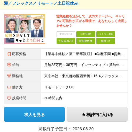
迎／フレックス／リモート／土日祝休み
営業経験を活かして、次のステージへ。 キャリ
アの可能性が広がる環境で、あなたらしく成長し
ませんか？
未経験歓迎
学歴不問
ベテランOK
完全週休2日
賞与複数月
面接1回
応募資格
【業界未経験／第二新卒歓迎】 ■学歴不問 ■営業経験をお持ちの方（業界・年数不問） ◎不動産・代理店営業・メーカー営業など異業種出身メンバーが活躍中！ ～優遇～ ■IT業界、人材業界の営業経験者歓
給与
月給28万円～38万円＋インセンティブ＋賞与年2回 ※経験・能力などを考慮して、優遇します。 ※固定残業代（30時間分、4万7334円以上）を含む。超過分は別途支給します。 ※6ヶ月間の試用期間があ
勤務地
東京本社：東京都港区西新橋1-16-4ノアックスビル3階 九州支社：福岡県福岡市博多区博多駅東2-5-28博多偕成ビル2階 ◎転勤はありません。 ◎週2～3回リモート可能です！ (変更の範囲)なし
働き方
リモートワークOK
残業時間
20時間以内
求人を見る
検討中に入れる
掲載終了予定日：
2026.08.20