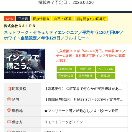
掲載終了予定日：
2026.08.20
NEW
正社員
面接情報有
自己PR不要
話を聞きたい応募可
株式会社ＣＡＩＲＮ
ネットワーク・セキュリティエンジニア／平均年収120万円UP／
ホワイト企業認定／年休129日／フルリモート
＼入社後 99％が『50～650万円』の年収UP！／
チーム参画・案件選択可能 インフラ特化の高還
元SES！
未経験歓迎
学歴不問
ベテランOK
完全週休2日
賞与複数月
面接1回
応募資格
【応募要件】 ◎IT業界で何らかの実務経験がある方 └2～3ヶ月の実務経験のある方は歓迎します！ 例）PCキッティングやモバイル通信基地局の業務経験者など インフラエンジニアとしてご経験のある方は、
給与
【前職給与保証】 月給23.3万～90万円＋賞与年2回＋インセンティブ ★年収1000万円以上の実績あり！ ※上記月給には月20～30時間分（2万9,300円～21万7,900円）の固定残業代を含み
勤務地
★フルリモート可／転勤なし／U・Iターン歓迎★ ◎勤務地は相談の上、ご自宅近くに調整します！ 【勤務地】 本社、または東京／埼玉／千葉／神奈川／愛知／仙台のクライアント先 ◎完全在宅（フルリモート）
働き方
リモートワークがメイン