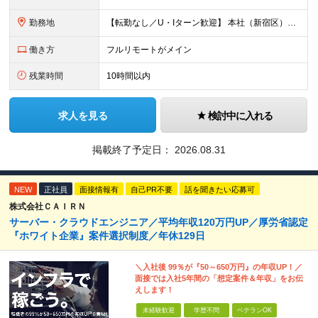
勤務地
【転勤なし／U・Iターン歓迎】 本社（新宿区）、大阪支店、名古屋支店または東京都・神奈川県・千葉県・埼玉県・愛知県・大阪府・福岡県をはじめ、全国のプロジェクト先 ※ご希望を最大限考慮して配属先を決定
働き方
フルリモートがメイン
残業時間
10時間以内
求人を見る
検討中に入れる
掲載終了予定日：
2026.08.31
NEW
正社員
面接情報有
自己PR不要
話を聞きたい応募可
株式会社ＣＡＩＲＮ
サーバー・クラウドエンジニア／平均年収120万円UP／厚労省認定
『ホワイト企業』案件選択制度／年休129日
＼入社後 99％が『50～650万円』の年収UP！／
面接では入社5年間の「想定案件＆年収」をお伝
えします！
未経験歓迎
学歴不問
ベテランOK