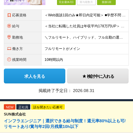
完全週休2日
賞与複数月
面接1回
応募資格
＜Web面談1回のみ★即日内定可能＞ ■学歴不問 ■エンジニアとしての実務経験1年以上 （開発・インフラ・技術・工程など不問）
給与
＜当社に転職した社員は年収平均178万円UP＞ 月給45万円～120万円＋賞与＋各手当 ※経験・能力などを考慮の上、決定します ※案件の契約内容（月単金など）や昇給、賞与額はすべてシステム上で開示し
勤務地
＼フルリモート、ハイブリッド、フル出勤の選択可＆帰社日なし／ 【下記エリアを中心とするクライアント先または自宅にて勤務】 ■首都圏：東京・埼玉・千葉・神奈川 ■関西：大阪・兵庫・京都・滋賀・奈良・和
働き方
フルリモートがメイン
残業時間
10時間以内
求人を見る
検討中に入れる
掲載終了予定日：
2026.08.31
NEW
正社員
話を聞きたい応募可
SUN株式会社
インフラエンジニア｜選択できる給与制度！還元率80%以上も可/
リモートあり/賞与年2回/月残業10h以下