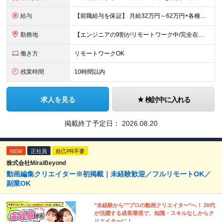
給与
【前職給与を保証】 月給32万円～62万円+各種手当+決算賞与 ★資格手当や資格取得報奨金、役職手当など待遇、福利厚生が充実！ ★1年で年収60万円以上アップした社員が多数！ ※経験・スキルを考慮
勤務地
【エンジニアの9割がリモートワーク中/完全在宅ワークで働くメンバーも◎】 現在、エンジニアの約9割がリモートワークを実施。 そのうち約3割がフルリモートで勤務しており、地方在住のメンバーも活躍していま
働き方
リモートワークOK
残業時間
10時間以内
求人を見る
検討中に入れる
掲載終了予定日：
2026.08.20
NEW
正社員
自己PR不要
株式会社MiraiBeyond
動画編集クリエイター※初掲載｜未経験歓迎／フルリモートOK／
副業OK
"未経験から""プロの動画クリエイター"へ！ 20代
が活躍する成長環境で、知識・スキルなしからク
リエイターに！