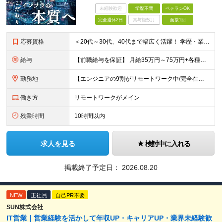
未経験歓迎
学歴不問
ベテランOK
完全週休2日
賞与複数月
面接1回
応募資格
＜20代～30代、40代まで幅広く活躍！ 学歴・業界・領域不問＞ インフラエンジニアとして下記いずれかの経験がある方 ■設計・構築の経験（サーバ、ネットワーク、クラウド、セキュリティ、データベース）
給与
【前職給与を保証】 月給35万円～75万円+各種手当+決算賞与 ★資格手当や資格取得報奨金、役職手当など待遇、福利厚生が充実！ ★1年で年収100万円以上アップした社員も在籍！ ※経験・スキルを考
勤務地
【エンジニアの9割がリモートワーク中/完全在宅ワークで働くメンバーも◎】 現在、エンジニアの約9割がリモートワークを実施。 そのうち約3割がフルリモートで勤務しており、地方在住のメンバーも活躍していま
働き方
リモートワークがメイン
残業時間
10時間以内
求人を見る
検討中に入れる
掲載終了予定日：
2026.08.20
NEW
正社員
自己PR不要
SUN株式会社
IT営業｜営業経験を活かして年収UP・キャリアUP・業界未経験歓