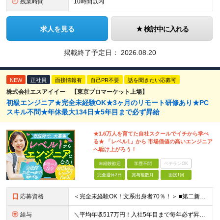
残業時間
10時間以内
求人を見る
検討中に入れる
掲載終了予定日：
2026.08.20
NEW
正社員
面接情報有
自己PR不要
話を聞きたい応募可
株式会社エスアイイー 【東京プロマーケット上場】
初級エンジニア★完全未経験OK★3ヶ月のリモート研修あり★PC
スキル不問★年休最大134日★5年目まで必ず昇給
★1.6万人を育てた自社スクールでイチから学べ
る★ 「レベル1」から 市場価値の高いエンジニア
へ駆け上がろう！
未経験歓迎
学歴不問
ベテランOK
完全週休2日
賞与複数月
面接1回
応募資格
＜完全未経験OK！文系出身者70％！＞ ■第二新卒歓迎 ■学歴・経歴不問・社会人未経験もOK ■20代を中心に活躍中◎ ★☆先輩たちの前職☆★ 元アパレルスタッフや塾講師、介護士、事務、営業など社員
給与
＼平均年収517万円！入社5年目まで毎年必ず昇給／ ■賞与年3回 ■年収800万円以上も可 ■入社3年以上の平均年収469.2万円 月給23万2000円以上＋賞与年3回＋各種手当 ☆入社5年目まで最