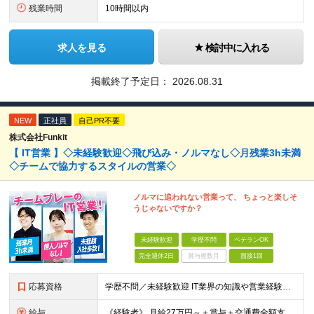
残業時間
10時間以内
求人を見る
検討中に入れる
掲載終了予定日：
2026.08.31
NEW
正社員
自己PR不要
株式会社Funkit
【 IT営業 】◇未経験歓迎◇飛び込み・ノルマなし◇月残業3h未満
◇チームで協力するスタイルの営業◇
ノルマに追われない営業って、 ちょっと楽しそ
うじゃないですか？
未経験歓迎
学歴不問
ベテランOK
完全週休2日
賞与複数月
面接1回
応募資格
学歴不問／未経験歓迎 IT業界の知識や営業経験は問いません。 大切にしたいのは、これまでの経歴よりも「人と話すことが好き」「チームで仕事を進めたい」という気持ちです。 ◆ こんな方とお会いしたいで
給与
《経験者》 月給27万円～＋賞与＋交通費全額支給 《未経験者》 月給23万円～＋賞与＋交通費全額支給 ※上記月給には固定残業代（20時間分／《経験者》34,000円～《未経験者》31,100円～）