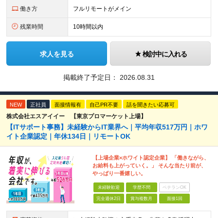
働き方
フルリモートがメイン
残業時間
10時間以内
求人を見る
検討中に入れる
掲載終了予定日：
2026.08.31
NEW
正社員
面接情報有
自己PR不要
話を聞きたい応募可
株式会社エスアイイー 【東京プロマーケット上場】
【ITサポート事務】未経験からIT業界へ｜平均年収517万円｜ホワ
イト企業認定｜年休134日｜リモートOK
【上場企業×ホワイト認定企業】 「働きながら、
お給料も上がっていく。」 そんな当たり前が、
やっぱり一番嬉しい。
未経験歓迎
学歴不問
ベテランOK
完全週休2日
賞与複数月
面接1回