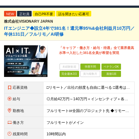
NEW
正社員
自己PR不要
話を聞きたい応募可
株式会社VISIONARY JAPAN
ITエンジニア◆設立4年で381名！還元率95%&会社利益月10万円／
年休131日／フルリモ／AI研修
「キャリア・働き方・給与・待遇」全て業界最高
水準⇒入社した381名全員が希望を実現
未経験歓迎
学歴不問
ベテランOK
完全週休2日
賞与複数月
面接1回
応募資格
□リモート／出社の頻度も自由に選べる □選考は役員とWeb面談1回のみ □学歴不問／第二新卒歓迎／ブランクOK 【応募条件】 ◎ITエンジニアの実務経験1年以上をお持ちの方 └言語・業界・ジャンル不
給与
◎月給42万円～140万円＋インセンティブ＋各種手当 ・エンジニア平均年収640万円 ・入社したエンジニア全員年収UP！平均180万円UP！ ・還元率80~95%！平均還元率86.9% ・単価連動型⇒
勤務地
フルリモートor全国のプロジェクト先 ◆リモート実施率93%（リモート／出社の頻度も自分で選べる） ◆UIターン歓迎！転勤なし ※(変更の範囲)上記を除く当社関連勤務地 ＼独立した評価機関による評価
働き方
フルリモートがメイン
残業時間
10時間以内