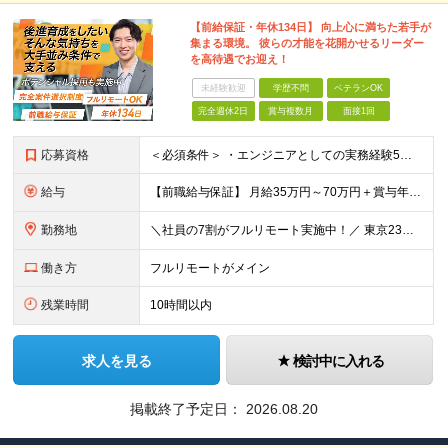
【前給保証・年休134日】 向上心に満ちた若手が
集まる環境。 彼らの才能を花開かせるリーダー
を高待遇でお迎え！
未経験歓迎
学歴不問
ベテランOK
完全週休2日
賞与複数月
面接1回
応募資格
＜必須条件＞ ・エンジニアとしての実務経験5年以上 ＜尚可条件＞ ・PM、PL経験 ・後輩指導やチームリーダーなど、何らかのリード経験 ※リーダー未経験の方のご応募も大歓迎です！ポテンシャル採用を
給与
【前職給与保証】 月給35万円～70万円＋賞与年2回＋各種手当 ※前職の給与・スキル・経験を考慮の上、決定いたします。 ※月給には固定残業代（月30時間分／5万円～10万円）を含みます。超過分は別途
勤務地
＼社員の7割がフルリモート実施中！／ 東京23区内など1都3県を中心としたプロジェクト先での勤務となります。 ※勤務地は希望を考慮します ≪本社≫ 東京都渋谷区恵比寿南1丁目3番7号 隅越ビル5階
働き方
フルリモートがメイン
残業時間
10時間以内
求人を見る
検討中に入れる
掲載終了予定日：
2026.08.20