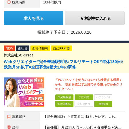
残業時間
10時間以内
求人を見る
検討中に入れる
掲載終了予定日：
2026.08.20
NEW
正社員
面接情報有
自己PR不要
株式会社SC direct
Webクリエイター#完全未経験歓迎#フルリモートOK#年休130日#
残業月5h以下#全国募集#最大1年の研修
「PCでネットを使うのはいつも検索する程度」
から、 場所を選ばず活躍できる憧れのWebクリ
エイターへ！
未経験歓迎
学歴不問
ベテランOK
完全週休2日
賞与複数月
面接1回
応募資格
【完全未経験からIT業界に挑戦したい方、大歓迎！】 ●応募年齢制限：34歳まで（若年層の長期キャリア形成を図るため） ★学歴不問・転職回数不問 ★第二新卒・社会人デビューOK 【こんな方を求めていま
給与
【首都圏】 月給23万円～50万円＋各種手当＋決算賞与 【大阪】 月給22万円～50万円＋各種手当＋決算賞与 【愛知】 月給21.5万円～50万円＋各種手当＋決算賞与 【福岡・宮城】 月給20万