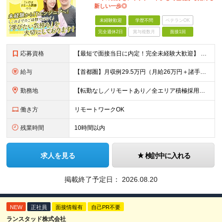
新しい一歩◎
未経験歓迎
学歴不問
ベテランOK
完全週休2日
賞与複数月
面接1回
応募資格
【最短で面接当日に内定！完全未経験大歓迎】 ・業種／職種未経験歓迎 ・社会人デビュー、第二新卒、既卒者大歓迎 ・学歴不問（文系、理系不問） ・20代～30代、男女問わず活躍中 ・服装、髪色自由 ・明確
給与
【首都圏】月収例29.5万円（月給26万円＋諸手当） 【東海・関西】月収例28.5万円（月給25万円＋諸手当） 【九州】月収例26万円（月給23万円＋諸手当） ※経験・スキル・前職給与を踏まえ、総合
勤務地
【転勤なし／リモートあり／全エリア積極採用】 ・大手企業のプロジェクト中心 ・勤務エリアや配属先は希望を考慮 ・研修はリモートメインで実施 ・UIターン歓迎 ＜主なエリア＞ ■首都圏…東京・神奈川・
働き方
リモートワークOK
残業時間
10時間以内
求人を見る
検討中に入れる
掲載終了予定日：
2026.08.20
NEW
正社員
面接情報有
自己PR不要
ランスタッド株式会社