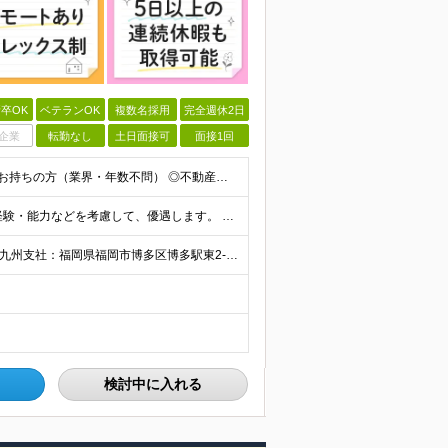
卒OK
ベテランOK
複数名採用
完全週休2日
企業
転勤なし
土日面接可
面接1回
【業界未経験／第二新卒歓迎】 ■学歴不問 ■営業経験をお持ちの方（業界・年数不問） ◎不動産・代理店営業・メーカー営業など異業種出身メンバーが活躍中！ ～優遇～ ■IT業界、人材業界の営業経験者歓
月給28万円～38万円＋インセンティブ＋賞与年2回 ※経験・能力などを考慮して、優遇します。 ※固定残業代（30時間分、4万7334円以上）を含む。超過分は別途支給します。 ※6ヶ月間の試用期間があ
東京本社：東京都港区西新橋1-16-4ノアックスビル3階 九州支社：福岡県福岡市博多区博多駅東2-5-28博多偕成ビル2階 ◎転勤はありません。 ◎週2～3回リモート可能です！ (変更の範囲)なし
検討中に入れる