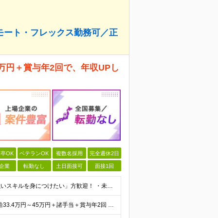
モート・フレックス勤務可／正
4万円＋賞与年2回で、年収UPし
卒OK
ベテランOK
複数名採用
完全週休2日
企業
転勤なし
土日面接可
面接1回
「キャリアを変えたい」「収入を上げたい」「将来に強いスキルを身につけたい」方歓迎！ ・未経験歓迎 ・学歴不問 ・第二新卒歓迎 ＼経験やスキルではなく、“これから”を重視します／ 「今のままでいい
★転職後、年収が100万円以上UPした社員も多数！ 月給33.4万円～45万円＋諸手当＋賞与年2回 ※インセンティブ充実 直近の最高インセンティブ：月50万円 全社員の平均インセンティブ：月10