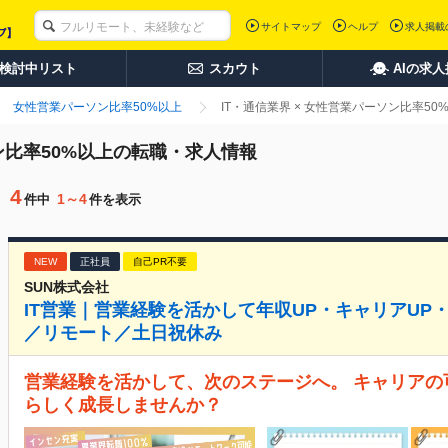
サイトマップ
ヘルプ
求人掲載
検討中リスト
スカウト
AIの求
女性営業パーソン比率50%以上
IT・通信業界 × 女性営業パーソン比率5
ソン比率50%以上の転職・求人情報
4
1～4
件中
件を表示
NEW
正社員
自己PR不要
SUN株式会社
IT営業｜営業経験を活かして年収UP・キャリアUP
／リモート／土日祝休み
営業経験を活かして、次のステージへ。 キャリア
らしく成長しませんか？