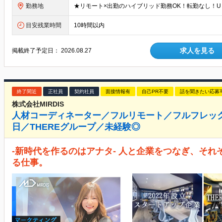
勤務地
目安残業時間
10時間以内
求人を見る
掲載終了予定日：
2026.08.27
終了間近
正社員
契約社員
面接情報有
自己PR不要
話を聞きたい応募
株式会社MIRDIS
人材コーディネーター／フルリモート／フルフレック
日／THEREグループ／未経験◎
-新時代を作るのはアナタ- 人と企業をつなぎ、そ
る仕事。