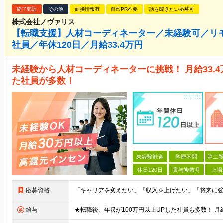
終了間近
その他
面接情報有
自己PR不要
話を聞きたい応募可
株式会社ノヴァリス
【転職支援】人材コーディネーター／未経験可／リ
社員／年休120日／月給33.4万円
未経験から人材コーディネーターに挑戦！ 月給33.
た社員が多数！
未経験歓迎
学歴不問
第二新
休日120日
賞与複数月
上場
応募資格
給与