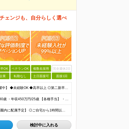
アチェンジも、自分らしく選べ
卒OK
ベテランOK
複数名採用
完全週休2日
企業
転勤なし
土日面接可
面接1回
【未経験入社率99％｜人柄重視の採用｜20代・30代活躍中】 ◆未経験OK ◆高卒以上 ◎第二新卒/U・Iターン歓迎 ◎人柄重視の採用 ＼＼こんな方はぜひご応募ください／／ □年齢や社歴に関係なくフ
【実際の年収例】 ・年収650万円/36歳 ・年収580万円/30歳 ・年収450万円/25歳 【各種手当】 ・資格取得支援・手当（最大月3万円） ・スマホの購入割引き（資格取得者） ・住宅手当（家
【愛知・岐阜・三重募集｜マイカー通勤OK｜通勤1時間圏内に配属予定】 ◎ご自宅から1時間以内を目安に、通勤しやすいエリアの店舗へ配属します 【愛知県】 ◆名古屋市内 名古屋市瑞穂区・名古屋市西区 ◆
検討中に入れる