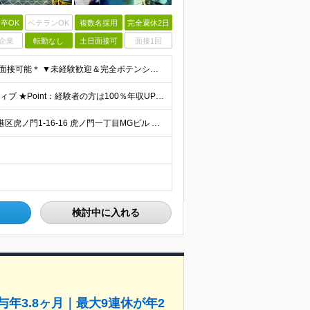
卒OK
ベテランOK
複数名採用
完全週休2日
企業
転勤なし
土日面接可
面接1回
＊未経験者大歓迎！学歴・経験不問/第二新卒歓迎/WEB面接可能＊ ▼未経験歓迎＆完全ポテンシャル採用！▼ 経験は一切不問！ 面接では「あなたの想い」を教えてください◎ ▼こんな方を歓迎します！▼
月給35万円～60万円＋賞与1回＋各種手当＋インセンティブ ★Point：経験者の方は100％年収UPでの待遇提示も可能！ 【インセンティブについて】 プロジェクト報酬：PJ単価に応じて支給 ※
★リモートワークあり！ ★転勤なし！ 【本社】東京都港区虎ノ門1-16-16 虎ノ門一丁目MGビル ∟虎ノ門駅から徒歩3分のピカピカのオフィス ※その他、1都3県を中心としたプロジェクト先 ※親会
検討中に入れる
年3.8ヶ月｜最大9連休が年2