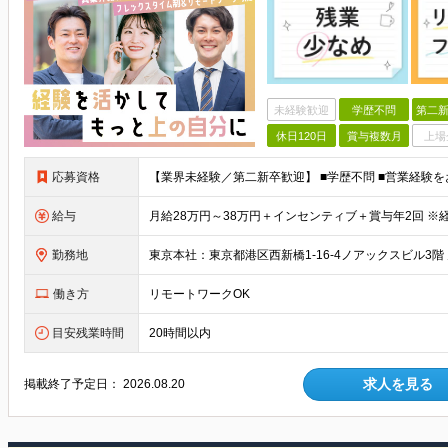
未経験歓迎
学歴不問
第二新
休日120日
賞与複数月
上場
応募資格
給与
勤務地
働き方
リモートワークOK
目安残業時間
20時間以内
求人を見る
掲載終了予定日：
2026.08.20