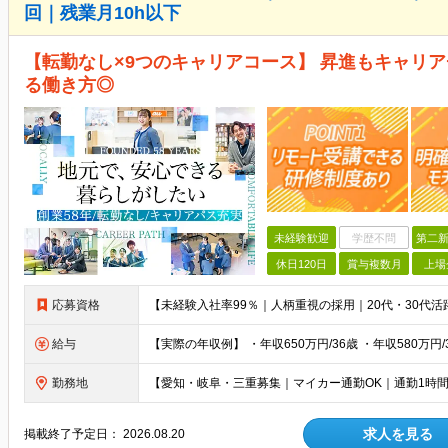
回｜残業月10h以下
【転勤なし×9つのキャリアコース】 昇進もキャリ
る働き方◎
未経験歓迎
学歴不問
第二新
休日120日
賞与複数月
上場
応募資格
給与
勤務地
求人を見る
掲載終了予定日：
2026.08.20