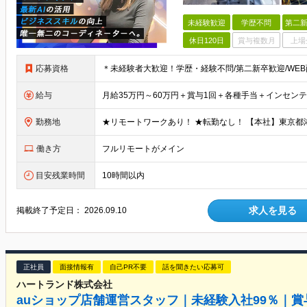
未経験歓迎
学歴不問
第二新
休日120日
賞与複数月
上場
応募資格
給与
勤務地
働き方
フルリモートがメイン
目安残業時間
10時間以内
求人を見る
掲載終了予定日：
2026.09.10
正社員
面接情報有
自己PR不要
話を聞きたい応募可
ハートランド株式会社
auショップ店舗運営スタッフ｜未経験入社99％｜賞与