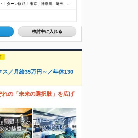
★リモート×出勤のハイブリッド勤務OK！転勤なし！U・Ｉターン歓迎！ 東京、神奈川、埼玉、千葉、愛知、大阪、兵庫、京都、広島、福岡をはじめとする全国各地のプロジェクト先。 プライム上場、グロース上
検討中に入れる
可
ス／月給35万円～／年休130
れぞれの「未来の選択肢」を広げ