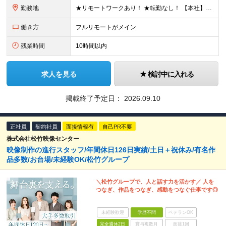
勤務地
★リモートワークあり！ ★転勤なし！ 【本社】東京都港区虎ノ門1-16-16 虎ノ門一丁目MGビル ∟虎ノ門駅から徒歩3分のピカピカのオフィス ※その他、1都3県を中心としたプロジェクト先 ※親会
働き方
フルリモートがメイン
残業時間
10時間以内
求人を見る
検討中に入れる
掲載終了予定日：
2026.09.10
正社員
契約社員
面接情報有
自己PR不要
株式会社松竹映像センター
映像制作の進行スタッフ/年間休日126日実績/土日＋祝休み/有名作
品多数/お台場/未経験OK/松竹グループ
＼松竹グループで、人と話す力を活かす／ 人を
つなぎ、作品をつなぎ、感動をつなぐ仕事です◎
未経験歓迎
学歴不問
ベテランOK
完全週休2日
賞与複数月
面接1回