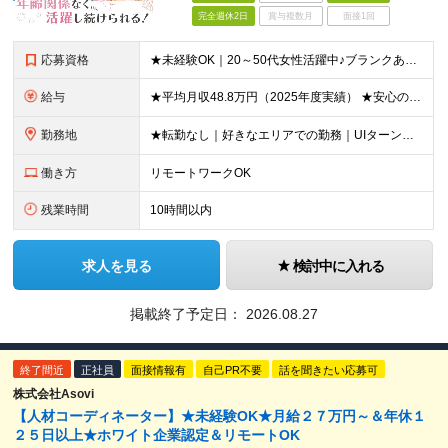
完全週休2日
賞与複数月
面接1回
応募資格
★未経験OK｜20～50代女性活躍中♪ブランクありの方・ママさんも活躍中 ◆高卒以上 ◆社会人経験をお持ちの方 - 業界・業種・職種・経験年数は問いません。 «こんな方が応募＆入社しています！»
給与
★平均月収48.8万円（2025年度実績） ★安心の固定給＋賞与年2回＋インセンティブ！手当も充実 月給21万円～23万円＋諸手当＋インセンティブ＋賞与年2回 ※給与は年間平均の税込定例給与です。賞
勤務地
★転勤なし｜好きなエリアでの勤務｜UIターン歓迎 全国47都道府県にある支社のいずれかにて勤務していただきます。 ＜募集エリア＞ ◆北海道・東北：北海道/青森/宮城/岩手/秋田/山形/福島
働き方
リモートワークOK
残業時間
10時間以内
求人を見る
検討中に入れる
掲載終了予定日：
2026.08.27
終了間近
正社員
面接情報有
自己PR不要
話を聞きたい応募可
株式会社Asovi
【人材コーディネーター】★未経験OK★月給２７万円～＆年休１
２５日以上★ホワイト企業認定＆リモートOK