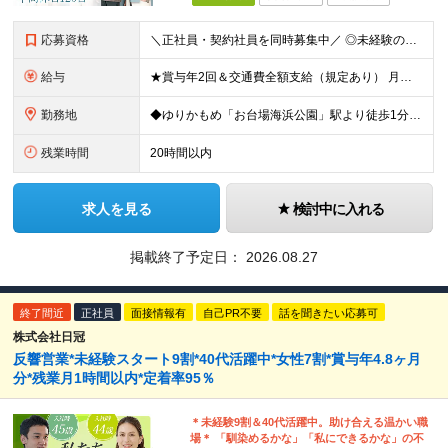
応募資格
＼正社員・契約社員を同時募集中／ ◎未経験の方も歓迎！ ◎学歴・経験不問 ≪契約社員のみ更新あり≫ ※契約の更新 有（契約期間満了時に判断） ※3か月更新以降6か月更新。6か月後正社員登用試験の資格
給与
★賞与年2回＆交通費全額支給（規定あり） 月給21万円～28万円＋賞与年2回＋交通費全額支給 ※経験・スキルを考慮の上、決定します ※残業代は全額支給します ※試用期間3ヶ月間あり（期間中の給与・
勤務地
◆ゆりかもめ「お台場海浜公園」駅より徒歩1分の好立地！ 東京都港区台場2丁目3番5号台場ガーデンシティビル7階 ※雇用形態による勤務地の差異はありません (変更の範囲)上記を除く当社関連勤務地
残業時間
20時間以内
求人を見る
検討中に入れる
掲載終了予定日：
2026.08.27
終了間近
正社員
面接情報有
自己PR不要
話を聞きたい応募可
株式会社日冠
反響営業*未経験スタート9割*40代活躍中*女性7割*賞与年4.8ヶ月
分*残業月1時間以内*定着率95％
＊未経験9割＆40代活躍中。助け合える温かい職
場＊ 「馴染めるかな」「私にできるかな」の不