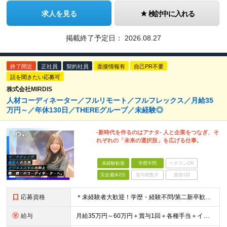
求人を見る
検討中に入れる
掲載終了予定日：
2026.08.27
終了間近
正社員
契約社員
面接情報有
自己PR不要
話を聞きたい応募可
株式会社MIRDIS
人材コーディネーター／フルリモート／フルフレックス／月給35
万円～／年休130日／THEREグループ／未経験◎
-新時代を作るのはアナタ- 人と企業をつなぎ、そ
れぞれの「未来の選択肢」を広げる仕事。
未経験歓迎
学歴不問
ベテランOK
完全週休2日
賞与複数月
面接1回
応募資格
＊未経験者大歓迎！学歴・経験不問/第二新卒歓迎/WEB面接可能＊ ▼未経験歓迎＆完全ポテンシャル採用！▼ 経験は一切不問！ 面接では「あなたの想い」を教えてください◎ ▼こんな方を歓迎します！▼
給与
月給35万円～60万円＋賞与1回＋各種手当＋インセンティブ ★Point：経験者の方は100％年収UPでの待遇提示も可能！ 【インセンティブについて】 プロジェクト報酬：PJ単価に応じて支給 ※