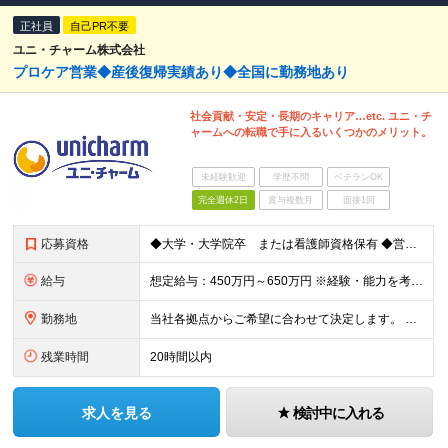
正社員
自己PR不要
ユニ・チャーム株式会社
プロケア営業◆産後復帰実績あり◆全国に勤務地あり
社会貢献・安定・長期のキャリア…etc. ユニ・チ
ャームへの転職で手に入るいくつかのメリット。
未経験歓迎
学歴不問
ベテランOK
完全週休2日
賞与複数月
面接1回
応募資格
◆大学・大学院卒 または看護師資格保有 ◆営業経験または販売経験をお持ちの方（目安2年以上）※看護師資格をお持ちの方は除く ◆普通自動車免許をお持ちの方（AT可） ◆基本的なPC操作ができる方（Wor
給与
想定給与：450万円～650万円 ※経験・能力を考慮の上、規定により優遇いたします ※試用期間6ヵ月（その間の給与・待遇に変動はありません）
勤務地
当社各拠点からご希望に合わせて決定します。 ※希望エリア（都道府県）での配属となり、配属後の転居を伴う転勤はございません。 ※リモートワーク可 ＜本社所在地＞ 東京都港区三田3-5-27住友不動産
残業時間
20時間以内
求人を見る
検討中に入れる