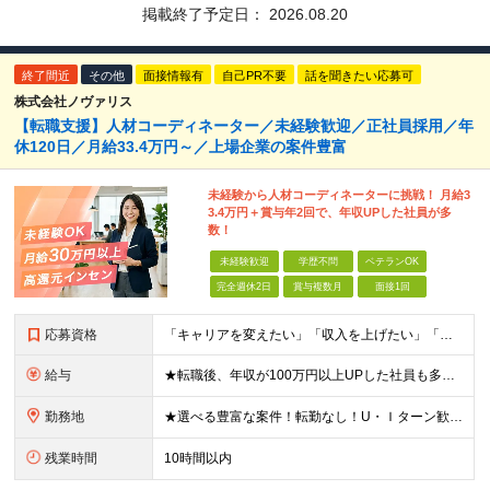
掲載終了予定日：
2026.08.20
終了間近
その他
面接情報有
自己PR不要
話を聞きたい応募可
株式会社ノヴァリス
【転職支援】人材コーディネーター／未経験歓迎／正社員採用／年
休120日／月給33.4万円～／上場企業の案件豊富
未経験から人材コーディネーターに挑戦！ 月給3
3.4万円＋賞与年2回で、年収UPした社員が多
数！
未経験歓迎
学歴不問
ベテランOK
完全週休2日
賞与複数月
面接1回
応募資格
「キャリアを変えたい」「収入を上げたい」「将来に強いスキルを身につけたい」方歓迎！ ・未経験歓迎 ・学歴不問 ・第二新卒歓迎 ＼経験やスキルではなく、“これから”を重視します／ 「今のままでいい
給与
★転職後、年収が100万円以上UPした社員も多数！ 月給33.4万円～45万円＋諸手当＋賞与年2回 ※インセンティブが発生する案件もあります。 【固定残業代について】 なし（残業代は、実際の労働
勤務地
★選べる豊富な案件！転勤なし！U・Ｉターン歓迎！ 東京、神奈川、埼玉、千葉、愛知、大阪、兵庫、京都、広島、福岡をはじめとする全国各地のプロジェクト先。 プライム上場、グロース上場企業の大手～ベンチ
残業時間
10時間以内