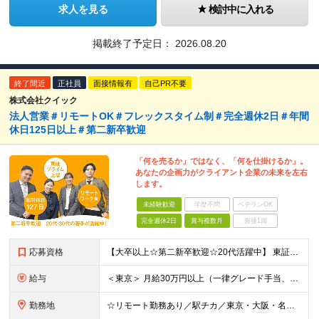
求人を見る
検討中に入れる
掲載終了予定日：
2026.08.20
終了間近
正社員
面接情報有
自己PR不要
株式会社クイック
法人営業＃リモートOK＃フレックスタイム制＃完全週休2日＃年間
休日125日以上＃第二新卒歓迎
「何を売るか」ではなく、「何を仕掛けるか」。
あなたの企画力がクライアント企業の未来を左右
します。
未経験歓迎
学歴不問
ベテランOK
完全週休2日
賞与複数月
面接1回
応募資格
【大卒以上☆第二新卒歓迎☆20代活躍中】 東証プライム上場／フレックスタイム／年間休日125日以上／リモートワークOK！ 初めての転職という方も大歓迎です！ ◆業種未経験歓迎 ◆職種未経験歓迎 ◆中
給与
＜東京＞ 月給30万円以上（一律グレード手当、一律営業手当、一律地域手当含む）＋インセンティブ ※時間外労働42時間分を一律グレード手当として7万4117円支給。超過分は別途支給。 また一律営業手当と
勤務地
☆リモート勤務あり／駅チカ／東京・大阪・名古屋から希望OK☆ ＜東京オフィス＞ 〒107-0052 東京都港区赤坂1-11-30 赤坂一丁目センタービル3階 ＜大阪オフィス＞ 〒530-0018