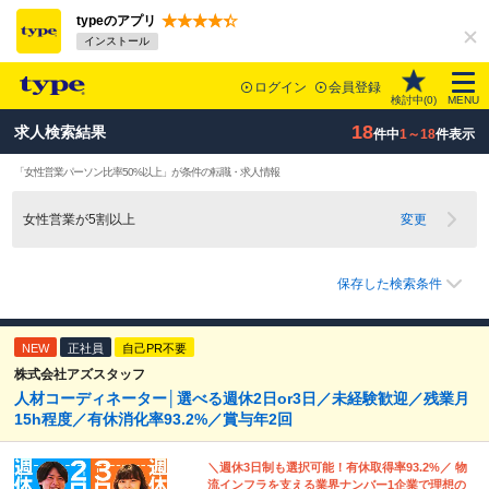
typeのアプリ
インストール
ログイン
会員登録
検討中(
0
)
MENU
18
求人検索結果
件中
1～18
件表示
「女性営業パーソン比率50%以上」が条件の転職・求人情報
女性営業が5割以上
変更
保存した検索条件
NEW
正社員
自己PR不要
株式会社アズスタッフ
人材コーディネーター│選べる週休2日or3日／未経験歓迎／残業月
15h程度／有休消化率93.2%／賞与年2回
＼週休3日制も選択可能！有休取得率93.2%／ 物
流インフラを支える業界ナンバー1企業で理想の