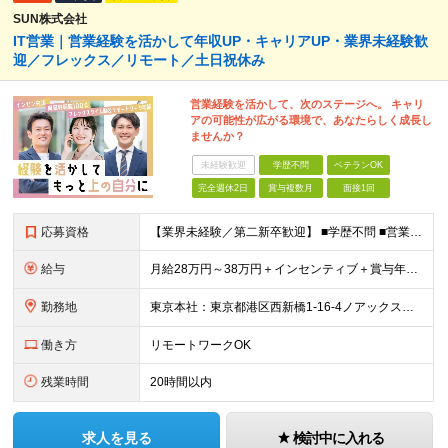
SUN株式会社
IT営業｜営業経験を活かして年収UP・キャリアUP・業界未経験歓
迎／フレックス／リモート／土日祝休み
営業経験を活かして、次のステージへ。 キャリ
アの可能性が広がる環境で、あなたらしく成長し
ませんか？
未経験歓迎
学歴不問
ベテランOK
完全週休2日
賞与複数月
面接1回
応募資格
【業界未経験／第二新卒歓迎】 ■学歴不問 ■営業経験をお持ちの方（業界・年数不問） ◎不動産・代理店営業・メーカー営業など異業種出身メンバーが活躍中！ ～優遇～ ■IT業界、人材業界の営業経験者歓
給与
月給28万円～38万円＋インセンティブ＋賞与年2回 ※経験・能力などを考慮して、優遇します。 ※固定残業代（30時間分、4万7334円以上）を含む。超過分は別途支給します。 ※6ヶ月間の試用期間があ
勤務地
東京本社：東京都港区西新橋1-16-4ノアックスビル3階 九州支社：福岡県福岡市博多区博多駅東2-5-28博多偕成ビル2階 ◎転勤はありません。 ◎週2～3回リモート可能です！ (変更の範囲)なし
働き方
リモートワークOK
残業時間
20時間以内
求人を見る
検討中に入れる