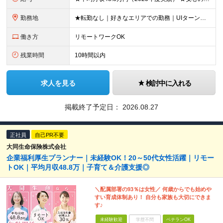
勤務地
★転勤なし｜好きなエリアでの勤務｜UIターン歓迎 全国47都道府県にある支社のいずれかにて勤務していただきます。 ＜募集エリア＞ ◆北海道・東北：北海道/青森/宮城/岩手/秋田/山形/福島
働き方
リモートワークOK
残業時間
10時間以内
求人を見る
検討中に入れる
掲載終了予定日：
2026.08.27
正社員
自己PR不要
大同生命保険株式会社
企業福利厚生プランナー｜未経験OK！20～50代女性活躍｜リモー
トOK｜平均月収48.8万｜子育て＆介護支援◎
＼配属部署の93％は女性／ 何歳からでも始めや
すい育成体制あり！ 自分も家族も大切にできま
す♪
未経験歓迎
学歴不問
ベテランOK