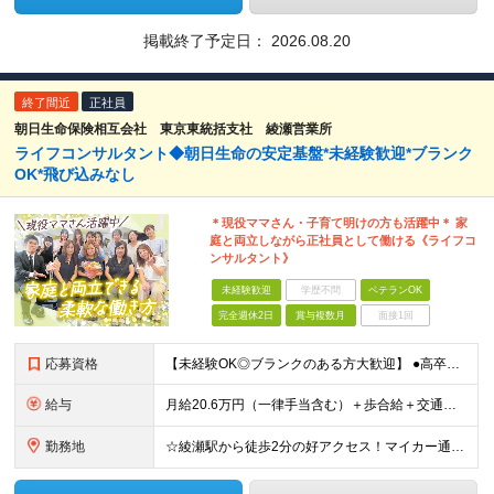
掲載終了予定日：
2026.08.20
終了間近
正社員
朝日生命保険相互会社 東京東統括支社 綾瀬営業所
ライフコンサルタント◆朝日生命の安定基盤*未経験歓迎*ブランク
OK*飛び込みなし
＊現役ママさん・子育て明けの方も活躍中＊ 家
庭と両立しながら正社員として働ける《ライフコ
ンサルタント》
未経験歓迎
学歴不問
ベテランOK
完全週休2日
賞与複数月
面接1回
応募資格
【未経験OK◎ブランクのある方大歓迎】 ●高卒以上の方 ★家庭と両立しながら正社員として働きたい方、人と話すのが好きな方、誰かの役に立つ仕事がしたい方を歓迎します！
給与
月給20.6万円（一律手当含む）＋歩合給＋交通費 ※月給は入社2ヶ月目の金額で、一律手当を含みます（固定残業代ではありません！） ※手当・給与の支給に一定の要件あり ※試用期間約1ヶ月あり（期間中は
勤務地
☆綾瀬駅から徒歩2分の好アクセス！マイカー通勤OK◎ 《綾瀬営業所》東京都足立区綾瀬3丁目2-5 ※(変更の範囲)上記を除く当社関連勤務地