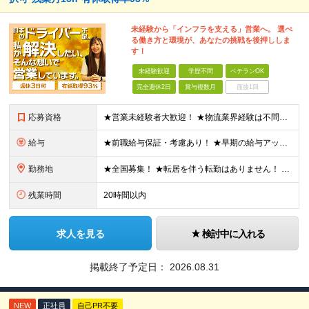
未経験から「インフラを支える」営業へ。 選べ
る働き方と環境が、あなたの挑戦を後押ししま
す！
未経験歓迎
学歴不問
ベテランOK
完全週休2日
賞与複数月
面接1回
応募資格
★営業未経験者大歓迎！ ★物流業界経験は不問！ ★学歴不問！ ★第二新卒歓迎！ ★ブランクOK！ ＼こんな方にピッタリです！／ ・「圧倒的No.1」を目指す環境で、熱く働きたい方 ・仕事も遊びも、メ
給与
★前職給与保証・考慮あり！ ★早期の給与アップが可能です 月給24万9113円以上＋賞与年2回＋各種手当 ※経験やスキルを考慮し決定します。 ※試用期間6カ月（その間の給与・待遇に差異はありません
勤務地
★全国募集！ ★転居を伴う転勤はありません！ ★U・Iターン歓迎！ ＼本社／ 東京都新宿区西新宿1-20-3 西新宿髙木ビル2階 ＼希望の拠点・営業所に配属します！／ 【北海道・東北エリア】 北海
残業時間
20時間以内
求人を見る
検討中に入れる
掲載終了予定日：
2026.08.31
NEW
正社員
自己PR不要