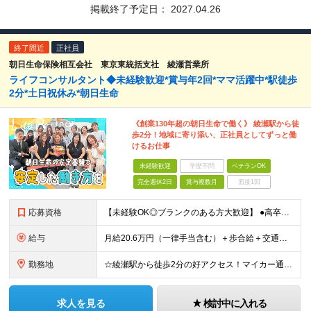
掲載終了予定日：
2027.04.26
終了間近
正社員
朝日生命保険相互会社 東京東統括支社 綾瀬営業所
ライフコンサルタント◆未経験歓迎*賞与年2回*ママ活躍中*駅徒歩
2分*土日祝休み*朝日生命
《創業130年超の朝日生命で働く》 綾瀬駅から徒
歩2分！地域に寄り添い、正社員としてずっと働
けるお仕事
未経験歓迎
学歴不問
ベテランOK
完全週休2日
賞与複数月
面接1回
応募資格
【未経験OK◎ブランクのある方大歓迎】 ●高卒以上の方 ★家庭と両立しながら正社員として働きたい方、人と話すのが好きな方、誰かの役に立つ仕事がしたい方を歓迎します！
給与
月給20.6万円（一律手当含む）＋歩合給＋交通費 ※月給は入社2ヶ月目の金額で、一律手当を含みます（固定残業代ではありません！） ※手当・給与の支給に一定の要件あり ※試用期間約1ヶ月あり（期間中は
勤務地
☆綾瀬駅から徒歩2分の好アクセス！マイカー通勤OK◎ 《綾瀬営業所》東京都足立区綾瀬3丁目2-5 ※(変更の範囲)上記を除く当社関連勤務地
求人を見る
検討中に入れる