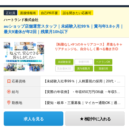
正社員
面接情報有
自己PR不要
話を聞きたい応募可
ハートランド株式会社
auショップ店舗運営スタッフ｜未経験入社99％｜賞与年3.8ヶ月｜
最大9連休が年2回｜残業月10h以下
【転勤なし×9つのキャリアコース】 昇進もキャ
リアチェンジも、自分らしく選べる働き方◎
未経験歓迎
学歴不問
ベテランOK
完全週休2日
賞与複数月
面接1回
応募資格
【未経験入社率99％｜人柄重視の採用｜20代・30代活躍中】 ◆未経験OK ◆高卒以上 ◎第二新卒/U・Iターン歓迎 ◎人柄重視の採用 ＼＼こんな方はぜひご応募ください／／ □年齢や社歴に関係なくフ
給与
【実際の年収例】 ・年収650万円/36歳 ・年収580万円/30歳 ・年収450万円/25歳 【各種手当】 ・資格取得支援・手当（最大月3万円） ・スマホの購入割引き（資格取得者） ・住宅手当（家
勤務地
【愛知・岐阜・三重募集｜マイカー通勤OK｜通勤1時間圏内に配属予定】 ◎ご自宅から1時間以内を目安に、通勤しやすいエリアの店舗へ配属します 【愛知県】 ◆名古屋市内 名古屋市瑞穂区・名古屋市西区 ◆
求人を見る
検討中に入れる