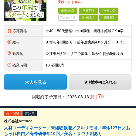
安はいりません♪
未経験歓迎
学歴不問
ベテランOK
完全週休2日
賞与複数月
面接1回
応募資格
☆40・50代活躍中☆ ■職種・業種未経験OK ■学歴不問 ★パソコン操作が必要な業務はほぼなし！ 調べ物があれば事業所にいる事務スタッフが対応します。 ★30代・40代・50代の幅広い年代が活躍中
給与
★賞与年2回あり（前年度実績4.8ヶ月分） ★インセンティブ毎月平均5万円 ≪インセンティブ≫ 互助会：1件成約につき2万2000円～4万3000円程度。 生命保険：1件成約につき1万円～4万円程度
勤務地
☆江東&杉並エリアで募集｜駅から徒歩5分以内☆ □勤務地は相談可能です □転居を伴う転勤なし 【江東営業所】東京都江東区亀戸2-17-7 4F 【城西営業所】東京都杉並区高円寺北2-1-9 2F
残業時間
10時間以内
求人を見る
検討中に入れる
7
掲載終了予定日：
2026.08.13
残り
日
終了間近
正社員
株式会社Antrace
人材コーディネーター／未経験歓迎／フルリモ可／年休127日／お
しゃれ自由／海外研修年10回／美容・サウナ割あり