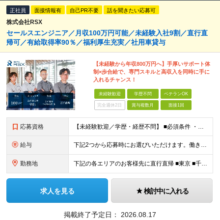
正社員
面接情報有
自己PR不要
話を聞きたい応募可
株式会社RSX
セールスエンジニア／月収100万円可能／未経験入社9割／直行直
帰可／有給取得率90％／福利厚生充実／社用車貸与
【未経験から年収800万円へ】手厚いサポート体
制×歩合給で、専門スキルと高収入を同時に手に
入れるチャンス！
未経験歓迎
学歴不問
ベテランOK
完全週休2日
賞与複数月
面接1回
応募資格
【未経験歓迎／学歴・経歴不問】 ■必須条件 ・普通自動車免許（AT限定可）のみ 特別なスキルや経験は一切不要。 実際に、社員の9割以上が未経験スタートです。 「工具を触ったことがない」 「現場仕
給与
下記2つから応募時にお選びいただけます。働き⽅は⼊社後にも変更可能。 《歩合特化型》 ・⽉給30万円以上＋インセンティブ（還元率10％〜18.5％） ・想定年収400万円〜800万円・休⽇数⽉8⽇
勤務地
下記の各エリアのお客様先に直⾏直帰 ■東京 ■千葉 ■埼玉 ■栃木 ■大阪 ■名古屋 ■長野 ■富山 ■岡山 ※転居を伴う転勤はありません。 ※社⽤⾞通勤可（駐⾞場あり） ＼出社義務はありません／
求人を見る
検討中に入れる
掲載終了予定日：
2026.08.17