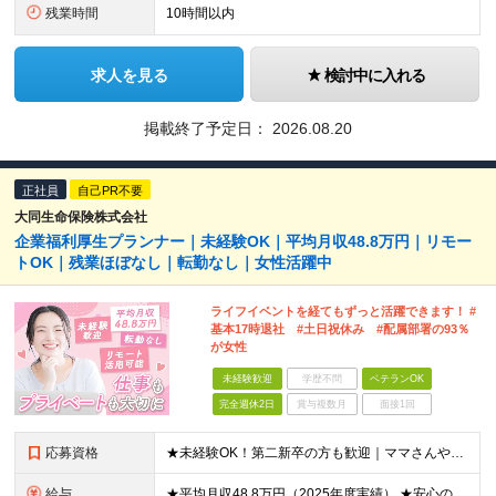
残業時間
10時間以内
求人を見る
検討中に入れる
掲載終了予定日：
2026.08.20
正社員
自己PR不要
大同生命保険株式会社
企業福利厚生プランナー｜未経験OK｜平均月収48.8万円｜リモー
トOK｜残業ほぼなし｜転勤なし｜女性活躍中
ライフイベントを経てもずっと活躍できます！ #
基本17時退社 #土日祝休み #配属部署の93％
が女性
未経験歓迎
学歴不問
ベテランOK
完全週休2日
賞与複数月
面接1回
応募資格
★未経験OK！第二新卒の方も歓迎｜ママさんやブランクありの方など、20～50代女性が多数活躍中♪ ◆高卒以上 ◆社会人経験をお持ちの方 - 業界・業種・職種・経験年数は問いません。 «こんな方が
給与
★平均月収48.8万円（2025年度実績） ★安心の固定給＋賞与年2回＋インセンティブ！手当も充実 月給21万円～23万円＋諸手当＋インセンティブ＋賞与年2回 ※給与は年間平均の税込定例給与です。賞