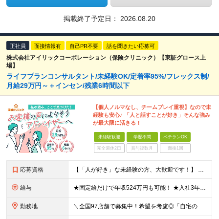
掲載終了予定日：
2026.08.20
正社員
面接情報有
自己PR不要
話を聞きたい応募可
株式会社アイリックコーポレーション（保険クリニック）【東証グロース上
場】
ライフプランコンサルタント/未経験OK/定着率95%/フレックス制/
月給29万円～＋インセン/残業6時間以下
【個人ノルマなし、チームプレイ重視】なので未
経験も安心♪ 「人と話すことが好き」そんな強み
が最大限に活きる！
未経験歓迎
学歴不問
ベテランOK
完全週休2日
賞与複数月
面接1回
応募資格
【「人が好き」な未経験の方、大歓迎です！】 ●学歴不問 ●経験不問 ★こんな方にピッタリの職場です！ ・ノルマに追われず、お客様に寄り添う仕事がしたい方 ・チームワークを大切にし、周囲と協力して働け
給与
★固定給だけで年収524万円も可能！ ★入社3年目で年収650万円も！ 月給29万円～51万円（店舗手当・営業手当など一律手当含む）＋他各種手当＋決算賞与あり（会社業績による※2025年度実績あり）
勤務地
＼全国97店舗で募集中！希望を考慮◎「自宅の近くで働きたい」もOK／ 【希望勤務地を考慮】全97店舗／北海道・東京・神奈川・千葉・埼玉・石川・静岡・愛知・大阪・兵庫・福岡の『保険クリニック』直営店