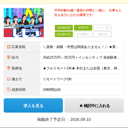
平均年齢24歳！最高の仲間と一緒に、 仕事も人
生も全力になれる環境です♪
未経験歓迎
学歴不問
ベテランOK
完全週休2日
賞与複数月
面接1回
応募資格
＼資格・経験・学歴は関係ありません！／ ★業界・職種未経験歓迎！ ★第二新卒、既卒歓迎！ ★社会人未経験歓迎！ ―――――――――― こんな方におススメ！ ―――――――――― ◎ボードゲーム好き
給与
月給25万円～35万円＋インセンティブ 未経験者：月給25万円～＋インセンティブ 経験者：月給35万円～＋インセンティブ （※経験者は営業経験5年以上の方を想定） ※経験・スキルなどを考慮のうえ、
勤務地
★フルリモートOK★ 本社または全国（東京、神奈川、千葉、埼玉、大阪）にあるオフィスの利用も可能です！ ＜本社住所＞ 東京都豊島区南池袋1-16-15リージャス5階 ＜大阪支社＞ 大阪府大阪市北区
働き方
リモートワークOK
残業時間
20時間以内
求人を見る
検討中に入れる
掲載終了予定日：
2026.09.10