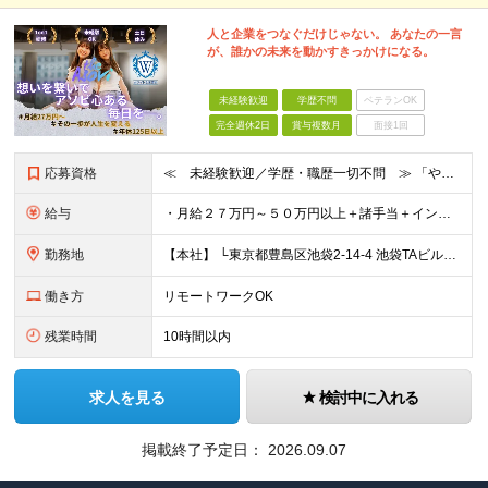
人と企業をつなぐだけじゃない。 あなたの一言
が、誰かの未来を動かすきっかけになる。
未経験歓迎
学歴不問
ベテランOK
完全週休2日
賞与複数月
面接1回
応募資格
≪ 未経験歓迎／学歴・職歴一切不問 ≫ 「やりたいことはまだ決まっていないけど、何かを始めたい」 「人と関わる仕事に興味がある」——そんな方も大歓迎です！ Asoviでは、“今まで”よりも“これから
給与
・月給２７万円～５０万円以上＋諸手当＋インセンティブ ※超過分は別途全額支給します。 【 入社時の想定年収 】 ・年収４５０万円 ＜インセンティブ制度について＞ 社員一人ひとりの頑張りを多角的に評
勤務地
【本社】 └東京都豊島区池袋2-14-4 池袋TAビル8F ★あなたの希望を最大限考慮！ ・都内（池袋・新宿・渋谷・目黒・青山）・埼玉・千葉・神奈川・茨城・栃木・群馬 ※勤務先は本社または支社とな
働き方
リモートワークOK
残業時間
10時間以内
求人を見る
検討中に入れる
掲載終了予定日：
2026.09.07