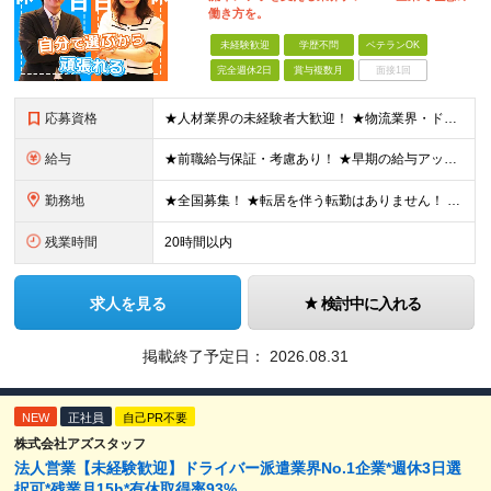
働き方を。
未経験歓迎
学歴不問
ベテランOK
完全週休2日
賞与複数月
面接1回
応募資格
★人材業界の未経験者大歓迎！ ★物流業界・ドライバー経験は不問！ ★学歴不問！ ★第二新卒歓迎！ ★ブランクOK！ ＼こんな方にピッタリです！／ ・「圧倒的No.1」を目指す環境で、熱く働きたい方
給与
★前職給与保証・考慮あり！ ★早期の給与アップが可能です 月給24万9113円以上＋賞与年2回＋各種手当 ※経験やスキルを考慮し決定します。 ※試用期間6カ月（その間の給与・待遇に差異はありません
勤務地
★全国募集！ ★転居を伴う転勤はありません！ ★U・Iターン歓迎！ ＼本社／ 東京都新宿区西新宿1-20-3 西新宿髙木ビル2階 ＼希望の拠点・営業所に配属します！／ 【北海道・東北エリア】 北海
残業時間
20時間以内
求人を見る
検討中に入れる
掲載終了予定日：
2026.08.31
NEW
正社員
自己PR不要
株式会社アズスタッフ
法人営業【未経験歓迎】ドライバー派遣業界No.1企業*週休3日選
択可*残業月15h*有休取得率93%