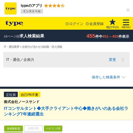
typeのアプリ
インストール
ログイン
会員登録
検討中(
0
)
MENU
455
求人検索結果
件中
451～455
件表示
10ページ目
IT・通信業界 × 企画力が活かせる転職・求人情報
IT・通信／企画力
変更
保存した検索条件
正社員
自己PR不要
株式会社ノースサンド
ITコンサルタント◆大手クライアント中心◆働きがいのある会社ラ
ンキング7年連続選出
未経験歓迎
学歴不問
ベテランOK