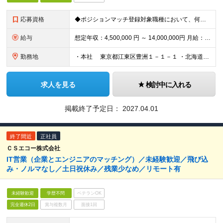
応募資格
◆ポジションマッチ登録対象職種において、何かしらの知識・経験を有する方 ◆学歴不問
給与
想定年収：4,500,000 円 ～ 14,000,000円 月給：272,000円 ～ 812,000円 ※残業代別途支給 ※賞与 5.00ヶ月ヶ月（2025年度実績） ※試用期間：3ヶ月（試用期
勤務地
・本社 東京都江東区豊洲１－１－１ ・北海道支店 北海道札幌市北区北8条西3丁目32番 8・3スクエア北ビル ・東北支店 宮城県仙台市青葉区一番町4-1-25 東二番丁スクエアビル ・中部
求人を見る
検討中に入れる
掲載終了予定日：
2027.04.01
終了間近
正社員
ＣＳエコー株式会社
IT営業（企業とエンジニアのマッチング）／未経験歓迎／飛び込
み・ノルマなし／土日祝休み／残業少なめ／リモート有
未経験歓迎
学歴不問
ベテランOK
完全週休2日
賞与複数月
面接1回