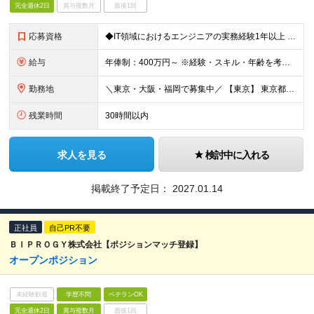
完全週休2日
賞与複数月
面接1回
応募資格
◆IT領域におけるエンジニアの実務経験1年以上 ◆設計～開発のご経験（アプリ/インフラ不問）1年以上 ◆各希望勤務地拠点に通勤可能な距離にお住まいであること
給与
年俸制：400万円～ ※経験・スキル・年齢を考慮の上、決定します ※上記金額を12分割で月々支給します ※試用期間3ヶ月あり。期間中の給与・待遇に差異はありません ※上記金額には固定残業代（月40時
勤務地
＼東京・大阪・福岡で募集中／ 【東京】 東京都中央区銀座4丁目12−15 歌舞伎座タワー 7F 【大阪】 大阪府大阪市北区梅田三丁目2番2号 JPタワー大阪17Ｆ 【福岡】 福岡県福岡市中央区天
残業時間
30時間以内
求人を見る
検討中に入れる
掲載終了予定日：
2027.01.14
正社員
自己PR不要
ＢＩＰＲＯＧＹ株式会社【ポジションマッチ登録】
オープンポジション
未経験歓迎
学歴不問
ベテランOK
完全週休2日
賞与複数月
面接1回