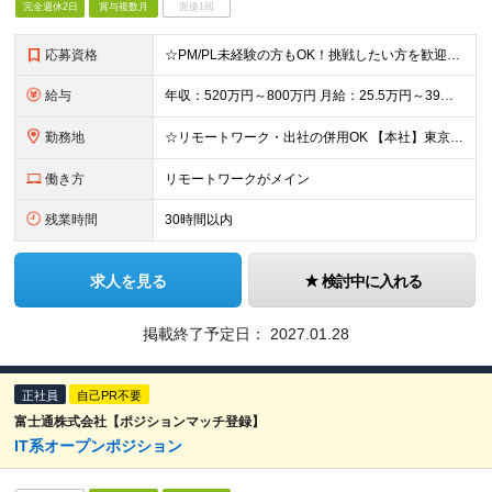
完全週休2日
賞与複数月
面接1回
応募資格
☆PM/PL未経験の方もOK！挑戦したい方を歓迎します◎ ■Linux、Unix、Windowsサーバの技術スキルをお持ちの方 ■学歴不問
給与
年収：520万円～800万円 月給：25.5万円～39万円 ※スキルや能力によって決定いたします。 ※残業手当：月60時間まで全額支給（残業時間は月60時間を超えないよう管理致します） ※試用期間3
勤務地
☆リモートワーク・出社の併用OK 【本社】東京都港区港南1-2-70 品川シーズンテラス24F ・転勤・出張の可能性：なし ※屋内禁煙（屋内：加熱式たばこ専用喫煙室設置／屋外：喫煙専用スペースあり）
働き方
リモートワークがメイン
残業時間
30時間以内
求人を見る
検討中に入れる
掲載終了予定日：
2027.01.28
正社員
自己PR不要
富士通株式会社【ポジションマッチ登録】
IT系オープンポジション