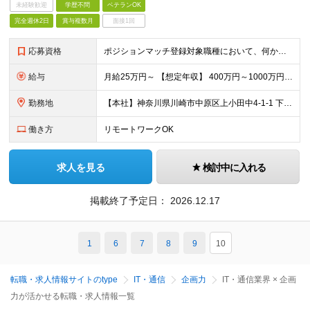
未経験歓迎
学歴不問
ベテランOK
完全週休2日
賞与複数月
面接1回
応募資格
ポジションマッチ登録対象職種において、何かしらの知識・経験を有する方 【活かせる経験・スキル】 ポジションマッチ登録対象職種に関連する知識・経験 ※該当ポジションが数多く存在する為、様々な経験が活
給与
月給25万円～ 【想定年収】 400万円～1000万円（残業代及び諸手当込） ※ご経験、前年収、ご年齢に応じて決定します。
勤務地
【本社】神奈川県川崎市中原区上小田中4-1-1 下記いずれかの拠点への配属となります。 Fujitsu Technology Park（川崎）、Fujitsu Solution Square（東京）
働き方
リモートワークOK
求人を見る
検討中に入れる
掲載終了予定日：
2026.12.17
1
6
7
8
9
10
転職・求人情報サイトのtype
IT・通信
企画力
IT・通信業界 × 企画
力が活かせる転職・求人情報一覧