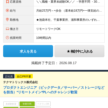
応募資格
＼＼職種・業界未経験OK／／ ・学歴不問 ・30歳以下の方 ※若年層の長期キャリア形成のため（例外事由3号イ） ・日本語ネイティブレベルの会話力をお持ちの方 特別なIT知識や営業経験は必要ありません
給与
月給25万円～+歩合 （基本給18万円+一律支給の営業手当7万円＋歩合） ※給与は経験や知識などを踏まえて決定します。 ※試用期間中（3ヶ月）の雇用形態は正社員で給与は月給22万円です。福利厚生に変
勤務地
★池袋本社、千葉事業所、浦和事業所のいずれかから選択可 ■池袋本社（最寄：池袋駅） 東京都豊島区池袋2-55-13 合田ビル5F ■千葉事業所（最寄：津田沼駅） 千葉県習志野市谷津1-11-11
働き方
リモートワークOK
残業時間
10時間以内
求人を見る
検討中に入れる
掲載終了予定日：
2026.08.17
正社員
自己PR不要
テクマトリックス株式会社
プロダクトエンジニア（ビックデータ／サーバー／ストレージなど
を担当）*リモートメイン*PLへのチャレンジ歓迎
未経験歓迎
学歴不問
ベテランOK