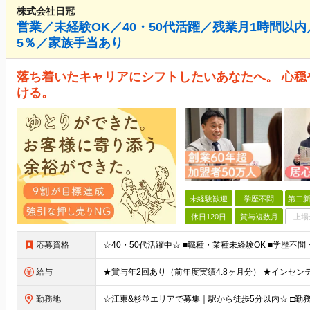
株式会社日冠
営業／未経験OK／40・50代活躍／残業月1時間以内
5％／家族手当あり
落ち着いたキャリアにシフトしたいあなたへ。 心
ける。
未経験歓迎
学歴不問
第二新
休日120日
賞与複数月
上場
応募資格
給与
勤務地