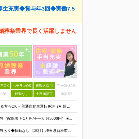
生充実◆賞与年3回◆実働7.5
冠婚葬祭業界で長く活躍しません
卒OK
ベテランOK
複数名採用
完全週休2日
企業
転勤なし
土日面接可
面接1回
＜学歴不問｜未経験歓迎｜第二新卒歓迎｜ブランクのある方もOK＞ 普通自動車運転免許（AT限定可）をお持ちの方 ※運転は多くありません 【こんな方も歓迎します】 ◆営業・接客経験を活かしつつ、ワーク
＜豊富な手当で月給から更に収入がアップ！＞ ■家族手当（配偶者 月1万円/子一人 月5000円） ■住宅手当（月1万円～2万円） ■役職手当 ■交通費全額支給 ■時間外手当 月給22万円～25万円＋
◆東武東上線「志木駅」より徒歩4分◆住宅手当/家族手当あり◆転勤なし 【本社】埼玉県新座市東北2-27-3 ※(変更の範囲)上記を除く当社関連勤務地