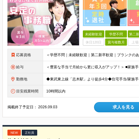
未経験歓迎
学歴不問
第二新
休日120日
賞与複数月
上場
応募資格
給与
勤務地
目安残業時間
10時間以内
求人を見る
掲載終了予定日：
2026.09.03
NEW
正社員