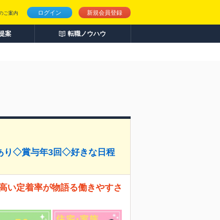
ログイン
新規会員登録
のご案内
人提案
転職ノウハウ
あり◇賞与年3回◇好きな日程
 高い定着率が物語る働きやすさ