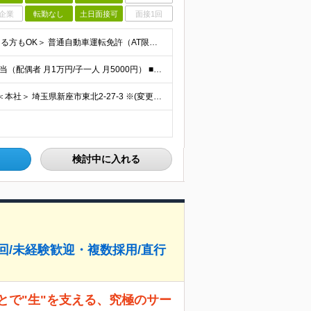
企業
転勤なし
土日面接可
面接1回
＜学歴不問｜未経験歓迎｜第二新卒歓迎｜ブランクのある方もOK＞ 普通自動車運転免許（AT限定可）をお持ちの方 ※運転は多くありません 【こんな方も歓迎します】 ◆数字追求よりも信頼関係構築を大切に
＜豊富な手当で月給から更に収入がアップ！＞ ■家族手当（配偶者 月1万円/子一人 月5000円） ■住宅手当（月1万円～2万円） ■役職手当 ■交通費全額支給 ■時間外手当 月給22万円～32万円＋
◆転勤なし◆住宅手当/家族手当あり◆U・Iターン歓迎 ＜本社＞ 埼玉県新座市東北2-27-3 ※(変更の範囲)上記を除く当社関連勤務地
検討中に入れる
年4回/未経験歓迎・複数採用/直行
とで"生"を支える、究極のサー