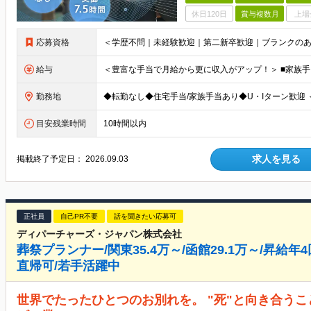
休日120日
賞与複数月
上場
応募資格
給与
勤務地
目安残業時間
10時間以内
求人を見る
掲載終了予定日：
2026.09.03
正社員
自己PR不要
話を聞きたい応募可
ディパーチャーズ・ジャパン株式会社
葬祭プランナー/関東35.4万～/函館29.1万～/昇給
直帰可/若手活躍中
世界でたったひとつのお別れを。 "死"と向き合うこ