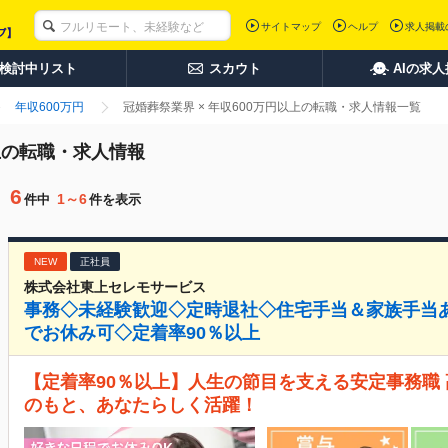
サイトマップ
ヘルプ
求人掲載
検討中リスト
スカウト
AIの求
年収600万円
冠婚葬祭業界 × 年収600万円以上の転職・求人情報一覧
以上の転職・求人情報
6
1～6
件中
件を表示
NEW
正社員
株式会社東上セレモサービス
事務◇未経験歓迎◇定時退社◇住宅手当＆家族手当
でお休み可◇定着率90％以上
【定着率90％以上】人生の節目を支える安定事務職
のもと、あなたらしく活躍！