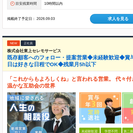
目安残業時間
10時間以内
求人を見る
掲載終了予定日：
2026.09.03
NEW
正社員
株式会社東上セレモサービス
既存顧客へのフォロー・提案営業◆未経験歓迎◆賞
日は好きな日程でOK◆残業月5h以下
「これからもよろしくね」と言われる営業。 代々
温かな互助会の世界
未経験歓迎
学歴不問
第二新