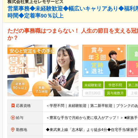
株式会社東上セレモサービス
営業事務◆未経験歓迎◆幅広いキャリアあり◆福利厚
時間◆定着率90％以上
ただの事務職はつまらない！ 人生の節目を支える
か？
未経験歓迎
学歴不問
第二新
休日120日
賞与複数月
上場
応募資格
給与
勤務地