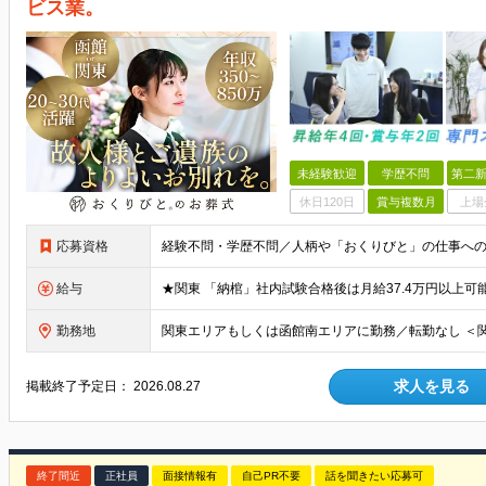
ビス業。
未経験歓迎
学歴不問
第二新
休日120日
賞与複数月
上場
応募資格
給与
勤務地
求人を見る
掲載終了予定日：
2026.08.27
終了間近
正社員
面接情報有
自己PR不要
話を聞きたい応募可