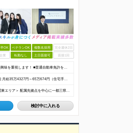
卒OK
ベテランOK
複数名採用
完全週休2日
企業
転勤なし
土日面接可
面接1回
経験不問・学歴不問／人柄や「おくりびと」の仕事への興味を重視します！ ■普通自動車免許をお持ちの方（AT限定可） ※現場間の移動等で運転の頻度が高いため、運転に抵抗のない方を想定しています 《以下
★関東 「納棺」社内試験合格後は月給37.4万円以上可能 月給35万4327円～65万674円（住宅手当2万円、固定残業代40時間分／月7万9327円～含む）+各種手当+賞与年2回 ※固定残業時間
関東エリアもしくは函館南エリアに勤務／転勤なし ＜関東エリア＞ 配属先拠点を中心に一都三県にてお仕事をしていただきます。 ご希望を伺ったうえで、募集状況に応じていずれかの勤務地に配属となります。
検討中に入れる