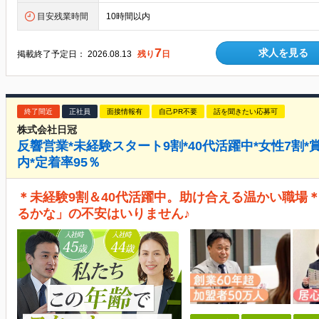
目安残業時間
10時間以内
7
求人を見る
掲載終了予定日：
2026.08.13
残り
日
終了間近
正社員
面接情報有
自己PR不要
話を聞きたい応募可
株式会社日冠
反響営業*未経験スタート9割*40代活躍中*女性7割*
内*定着率95％
＊未経験9割＆40代活躍中。助け合える温かい職場
るかな」の不安はいりません♪