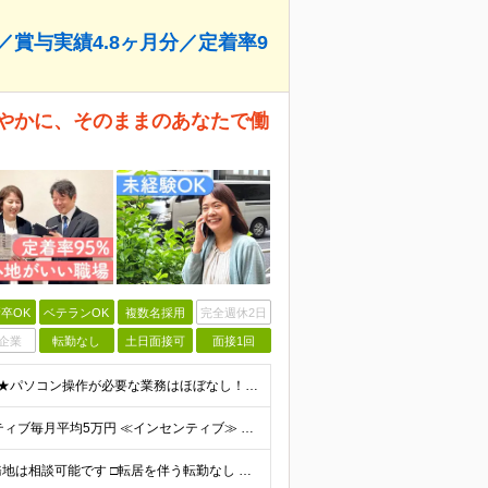
／賞与実績4.8ヶ月分／定着率9
穏やかに、そのままのあなたで働
卒OK
ベテランOK
複数名採用
完全週休2日
企業
転勤なし
土日面接可
面接1回
☆40・50代活躍中☆ ■職種・業種未経験OK ■学歴不問 ★パソコン操作が必要な業務はほぼなし！ 調べ物があれば事業所にいる事務スタッフが対応します。 ★30代・40代・50代の幅広い年代が活躍中
★賞与年2回あり（前年度実績4.8ヶ月分） ★インセンティブ毎月平均5万円 ≪インセンティブ≫ 互助会：1件成約につき2万2000円～4万3000円程度。 生命保険：1件成約につき1万円～4万円程度
☆江東&杉並エリアで募集｜駅から徒歩5分以内☆ □勤務地は相談可能です □転居を伴う転勤なし 【江東営業所】東京都江東区亀戸2-17-7 4F 【城西営業所】東京都杉並区高円寺北2-1-9 2F