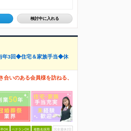
検討中に入れる
与年3回◆住宅＆家族手当◆休
付き合いのある会員様を訪ねる、
卒OK
ベテランOK
複数名採用
完全週休2日