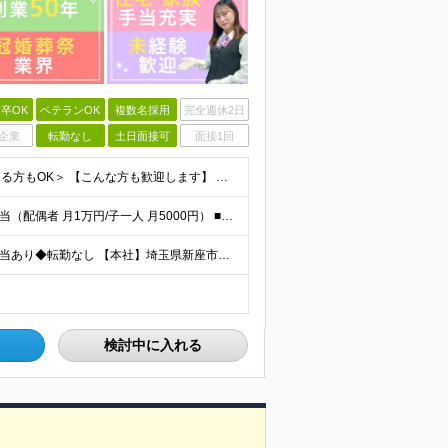
卒OK
ベテランOK
複数名採用
完全週休2日
企業
転勤なし
土日面接可
面接1回
＜学歴不問｜未経験歓迎｜第二新卒歓迎｜ブランクのある方もOK＞ 【こんな方も歓迎します】 ◆ブランクがあり、再就職を考えている方 ◆子育てや家庭との両立を大切にしたい方 ◆電話応対や接客など人と接す
＜豊富な手当で月給から更に収入がアップ！＞ ■家族手当（配偶者 月1万円/子一人 月5000円） ■住宅手当（月1万円～2万円） ■役職手当 ■交通費全額支給 ■時間外手当 月給22万円～25万円＋
◆東武東上線「志木駅」より徒歩4分◆住宅手当/家族手当あり◆転勤なし 【本社】埼玉県新座市東北2-27-3 ※(変更の範囲)上記を除く当社関連勤務地
検討中に入れる