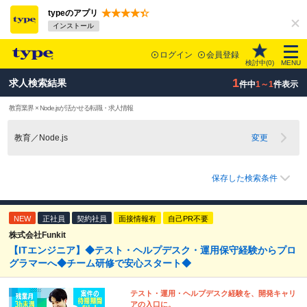
typeのアプリ
インストール
ログイン
会員登録
検討中(
0
)
MENU
1
求人検索結果
件中
1～1
件表示
教育業界 × Node.jsが活かせる転職・求人情報
教育／Node.js
変更
保存した検索条件
NEW
正社員
契約社員
面接情報有
自己PR不要
株式会社Funkit
【ITエンジニア】◆テスト・ヘルプデスク・運用保守経験からプロ
グラマーへ◆チーム研修で安心スタート◆
テスト・運用・ヘルプデスク経験を、開発キャリ
アの入口に。