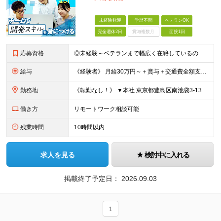
未経験歓迎
学歴不問
ベテランOK
完全週休2日
賞与複数月
面接1回
応募資格
◎未経験～ベテランまで幅広く在籍しているので大丈夫！◎ ＼こんなアナタにピッタリです♪／ ◆IT業界で手に職を付けて活躍したい方 ◆サポート体制が整っている会社で働きたい方 ◆フラットな社風の会社で
給与
《経験者》 月給30万円～＋賞与＋交通費全額支給 《未経験者》 月給23万円～＋賞与＋交通費全額支給 ※上記月給には固定残業代（20時間分／《経験者》40,600円～《未経験者》31,100円～）
勤務地
《転勤なし！》 ▼本社 東京都豊島区南池袋3-13-8 ホウエイビル9F ▼開発拠点 東京都豊島区南池袋3-13-5 KJ南池袋ビル4階 【東京本社or首都圏の各プロジェクト先】 ▼各プロジェクト
働き方
リモートワーク相談可能
残業時間
10時間以内
求人を見る
検討中に入れる
掲載終了予定日：
2026.09.03
1