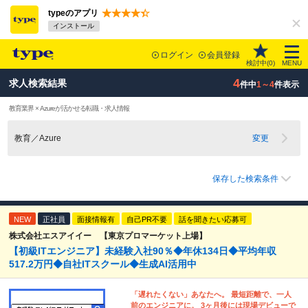
typeのアプリ
インストール
ログイン
会員登録
検討中(
0
)
MENU
4
求人検索結果
件中
1～4
件表示
教育業界 × Azureが活かせる転職・求人情報
教育／Azure
変更
保存した検索条件
NEW
正社員
面接情報有
自己PR不要
話を聞きたい応募可
株式会社エスアイイー 【東京プロマーケット上場】
【初級ITエンジニア】未経験入社90％◆年休134日◆平均年収
517.2万円◆自社ITスクール◆生成AI活用中
「遅れたくない」あなたへ。 最短距離で、一人
前のエンジニアに。 3ヶ月後には現場デビューで