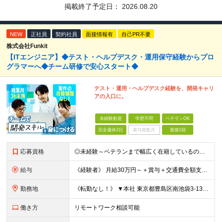
掲載終了予定日：
2026.08.20
NEW
正社員
契約社員
面接情報有
自己PR不要
株式会社Funkit
【ITエンジニア】◆テスト・ヘルプデスク・運用保守経験からプロ
グラマーへ◆チーム研修で安心スタート◆
テスト・運用・ヘルプデスク経験を、開発キャリ
アの入口に。
未経験歓迎
学歴不問
ベテランOK
完全週休2日
賞与複数月
面接1回
応募資格
◎未経験～ベテランまで幅広く在籍しているので大丈夫！◎ ＼こんなアナタにピッタリです♪／ ◆IT業界で手に職を付けて活躍したい方 ◆サポート体制が整っている会社で働きたい方 ◆フラットな社風の会社で
給与
《経験者》 月給30万円～＋賞与＋交通費全額支給 《未経験者》 月給23万円～＋賞与＋交通費全額支給 ※上記月給には固定残業代（20時間分／《経験者》40,600円～《未経験者》31,100円～）
勤務地
《転勤なし！》 ▼本社 東京都豊島区南池袋3-13-8 ホウエイビル9F ▼開発拠点 東京都豊島区南池袋3-13-5 KJ南池袋ビル4階 【東京本社or首都圏の各プロジェクト先】 ▼各プロジェクト
働き方
リモートワーク相談可能