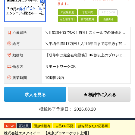
きます。
未経験歓迎
学歴不問
ベテランOK
完全週休2日
賞与複数月
面接1回
応募資格
＼IT知識ゼロでOK！自社ITスクールでの研修あり／ ■完全未経験OK(文系出身70％) ■第二新卒歓迎 ■学歴不問 └社会人未経験の方も歓迎します！ 5名以上の採用を予定しているので、同期と入社も
給与
＼平均年収517万円！入社5年目まで毎年必ず昇給／ ■賞与年3回 ■年収800万円以上も可 ■入社3年以上の平均年収469.2万円 月給23万2000円以上＋賞与年3回＋各種手当 ☆入社5年目まで最
勤務地
【研修中は完全在宅勤務】 ■7割以上のプロジェクトでリモートワークを導入 ■フルリモートもあり ■一都三県のプロジェクト先 ■転居を伴う転勤なし ＜プロジェクト先＞ 東京・神奈川・千葉・埼玉でのプロ
働き方
リモートワークOK
残業時間
10時間以内
求人を見る
検討中に入れる
掲載終了予定日：
2026.08.20
NEW
正社員
面接情報有
自己PR不要
話を聞きたい応募可
株式会社エスアイイー 【東京プロマーケット上場】