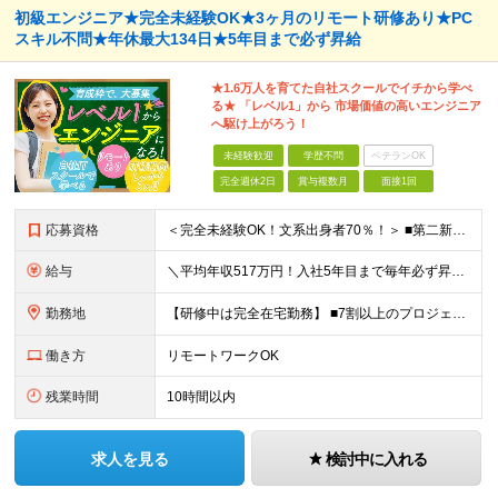
初級エンジニア★完全未経験OK★3ヶ月のリモート研修あり★PC
スキル不問★年休最大134日★5年目まで必ず昇給
★1.6万人を育てた自社スクールでイチから学べ
る★ 「レベル1」から 市場価値の高いエンジニア
へ駆け上がろう！
未経験歓迎
学歴不問
ベテランOK
完全週休2日
賞与複数月
面接1回
応募資格
＜完全未経験OK！文系出身者70％！＞ ■第二新卒歓迎 ■学歴・経歴不問・社会人未経験もOK ■20代を中心に活躍中◎ ★☆先輩たちの前職☆★ 元アパレルスタッフや塾講師、介護士、事務、営業など社員
給与
＼平均年収517万円！入社5年目まで毎年必ず昇給／ ■賞与年3回 ■年収800万円以上も可 ■入社3年以上の平均年収469.2万円 月給23万2000円以上＋賞与年3回＋各種手当 ☆入社5年目まで最
勤務地
【研修中は完全在宅勤務】 ■7割以上のプロジェクトでリモートワークを導入 ■一都三県のプロジェクト先 ■転居を伴う転勤なし ＜プロジェクト先＞ 東京・神奈川・千葉・埼玉でのプロジェクト先にて勤務いた
働き方
リモートワークOK
残業時間
10時間以内
求人を見る
検討中に入れる