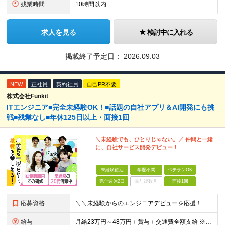
残業時間
10時間以内
求人を見る
検討中に入れる
掲載終了予定日：
2026.09.03
NEW
正社員
契約社員
自己PR不要
株式会社Funkit
ITエンジニア■完全未経験OK！■話題の自社アプリ＆AI開発にも挑
戦■残業なし■年休125日以上・面接1回
＼未経験でも、ひとりじゃない。／ 仲間と一緒
に、自社サービス開発デビュー！
未経験歓迎
学歴不問
ベテランOK
完全週休2日
賞与複数月
面接1回
応募資格
＼＼未経験からのエンジニアデビューを応援！／／ ★完全未経験OK ★学歴不問 ★第二新卒歓迎 実際に、元ミュージシャンや調理師など、 異業種から転職した先輩も活躍中♪ 10名ほどのチーム体制で、分
給与
月給23万円～48万円＋賞与＋交通費全額支給 ※経験・能力・スキルを考慮して決定します。 ※地方から上京される方には、上京支援金の支給もあります。 ※上記月給には固定残業代（15時間～20時間分／2