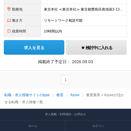
勤務地
東京本社 ≪東京本社≫ 東京都豊島区南池袋3-13-8 ホウエイビル9F ★経験者はフルリモート/リモート可 ★通院による早出や遅出にも柔軟に対応 ★池袋駅より徒歩5分の好アクセス ★未経験の方は
働き方
リモートワーク相談可能
残業時間
10時間以内
求人を見る
検討中に入れる
掲載終了予定日：
2026.09.03
1
転職・求人情報サイトのtype
教育
Azure
教育業界 × Azureが活か
せる転職・求人情報一覧
求人掲載・利用規約・お問合せ
ホーム
ログイン