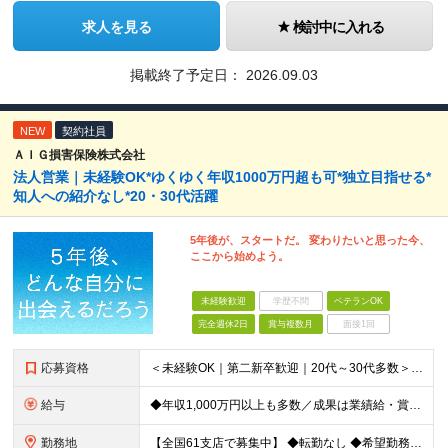
求人を見る
検討中に入れる
掲載終了予定日：
2026.09.03
NEW
契約社員
ＡＩＧ損害保険株式会社
法人営業｜未経験OK*ゆくゆく年収1000万円超も可*独立目指せる*
知人への紹介なし*20・30代活躍
5年後が、スタートだ。 変わりたいと思った今、
ここから始めよう。
未経験歓迎
学歴不問
ベテランOK
完全週休2日
賞与複数月
面接1回
応募資格
＜未経験OK｜第二新卒歓迎｜20代～30代多数＞ ◆業界未経験・営業未経験がほとんどです！ ◆高卒以上 ━━━━━━━━ 育成前提の採用です！ ━━━━━━━━ 「稼ぎたい」「経営者になりたい」など
給与
◆年収1,000万円以上も多数／成果は業績給・賞与に反映 ◆年収例1,233円／30代・4年目 月給24万4,094円～33万5,000円＋業績給＋賞与年2回（業績による） ※給与は配属エリアによ
勤務地
【全国61支店で募集中】 ◆転勤なし ◆希望勤務地を選べる ◆U・Iターンも歓迎です ----- 契約期間中は転勤がありません。 お住まいの地域でキャリアを築くことができます！ ----- ■北海道／