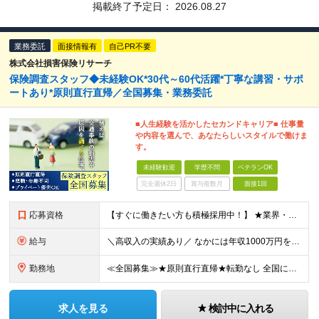
掲載終了予定日：
2026.08.27
業務委託
面接情報有
自己PR不要
株式会社損害保険リサーチ
保険調査スタッフ◆未経験OK*30代～60代活躍*丁寧な講習・サポ
ートあり*原則直行直帰／全国募集・業務委託
■人生経験を活かしたセカンドキャリア■ 仕事量
や内容を選んで、あなたらしいスタイルで働けま
す。
未経験歓迎
学歴不問
ベテランOK
完全週休2日
賞与複数月
面接1回
応募資格
【すぐに働きたい方も積極採用中！】 ★業界・職種未経験の方も歓迎…特別な知識は不問です ★年齢不問…40代50代を中心に幅広い年齢層の方が活躍中です ※学歴不問 ≪異業種出身の未経験者も活躍していま
給与
＼高収入の実績あり／ なかには年収1000万円を超えるスペシャリストもいらっしゃいます！ 【完全出来高報酬制】 ★仕事に慣れるまで収入をサポート 1か月目：報酬が通常の2倍 2か月目：報酬が通常の1
勤務地
≪全国募集≫★原則直行直帰★転勤なし 全国に55の拠点を展開していますので、現在お住いの地域で働けます。また、原則直行直帰で調査を行い、レポート作成はご自宅にて行うことができるため、自分のペースで働け
求人を見る
検討中に入れる