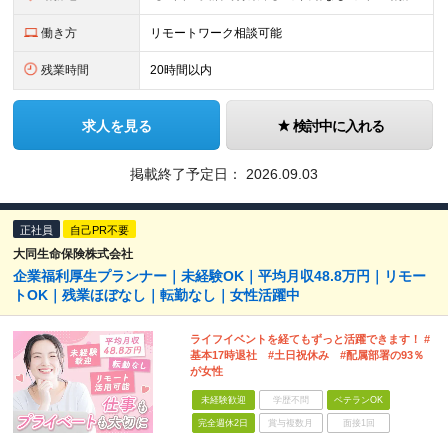
働き方
リモートワーク相談可能
残業時間
20時間以内
求人を見る
検討中に入れる
掲載終了予定日：
2026.09.03
正社員
自己PR不要
大同生命保険株式会社
企業福利厚生プランナー｜未経験OK｜平均月収48.8万円｜リモー
トOK｜残業ほぼなし｜転勤なし｜女性活躍中
ライフイベントを経てもずっと活躍できます！ #
基本17時退社 #土日祝休み #配属部署の93％
が女性
未経験歓迎
学歴不問
ベテランOK
完全週休2日
賞与複数月
面接1回