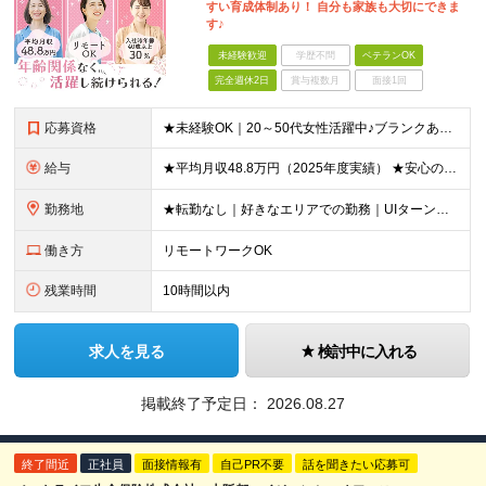
すい育成体制あり！ 自分も家族も大切にできま
す♪
未経験歓迎
学歴不問
ベテランOK
完全週休2日
賞与複数月
面接1回
応募資格
★未経験OK｜20～50代女性活躍中♪ブランクありの方・ママさんも活躍中 ◆高卒以上 ◆社会人経験をお持ちの方 - 業界・業種・職種・経験年数は問いません。 «こんな方が応募＆入社しています！»
給与
★平均月収48.8万円（2025年度実績） ★安心の固定給＋賞与年2回＋インセンティブ！手当も充実 月給21万円～23万円＋諸手当＋インセンティブ＋賞与年2回 ※給与は年間平均の税込定例給与です。賞
勤務地
★転勤なし｜好きなエリアでの勤務｜UIターン歓迎 全国47都道府県にある支社のいずれかにて勤務していただきます。 ＜募集エリア＞ ◆北海道・東北：北海道/青森/宮城/岩手/秋田/山形/福島
働き方
リモートワークOK
残業時間
10時間以内
求人を見る
検討中に入れる
掲載終了予定日：
2026.08.27
終了間近
正社員
面接情報有
自己PR不要
話を聞きたい応募可