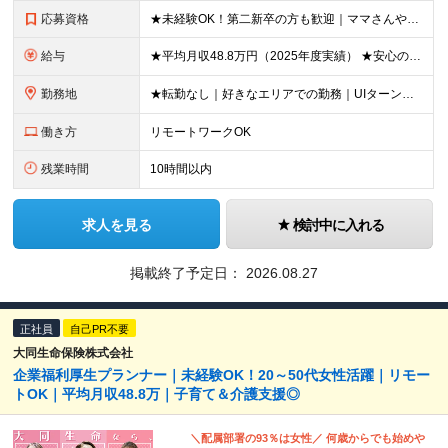
応募資格
★未経験OK！第二新卒の方も歓迎｜ママさんやブランクありの方など、20～50代女性が多数活躍中♪ ◆高卒以上 ◆社会人経験をお持ちの方 - 業界・業種・職種・経験年数は問いません。 «こんな方が
給与
★平均月収48.8万円（2025年度実績） ★安心の固定給＋賞与年2回＋インセンティブ！手当も充実 月給21万円～23万円＋諸手当＋インセンティブ＋賞与年2回 ※給与は年間平均の税込定例給与です。賞
勤務地
★転勤なし｜好きなエリアでの勤務｜UIターン歓迎 全国47都道府県にある支社のいずれかにて勤務していただきます。 ＜募集エリア＞ ◆北海道・東北：北海道/青森/宮城/岩手/秋田/山形/福島
働き方
リモートワークOK
残業時間
10時間以内
求人を見る
検討中に入れる
掲載終了予定日：
2026.08.27
正社員
自己PR不要
大同生命保険株式会社
企業福利厚生プランナー｜未経験OK！20～50代女性活躍｜リモー
トOK｜平均月収48.8万｜子育て＆介護支援◎
＼配属部署の93％は女性／ 何歳からでも始めや