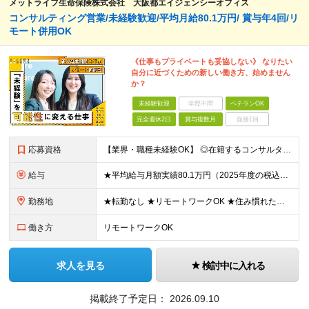
メットライフ生命保険株式会社 大阪都エイジェンシーオフィス
コンサルティング営業/未経験歓迎/平均月給80.1万円/ 賞与年4回/リ
モート併用OK
《仕事もプライベートも妥協しない》 なりたい
自分に近づくための新しい働き方、始めません
か？
未経験歓迎
学歴不問
ベテランOK
完全週休2日
賞与複数月
面接1回
応募資格
【業界・職種未経験OK】 ◎在籍するコンサルタントの多くが中途入社 ◎前職は介護士・アパレル店員・事務員など、未経験・異業種からの転職者90％以上！ ◎金融や保険の知識も不問 ◆高卒以上 ◆社会人経
給与
★平均給与月額実績80.1万円（2025年度の税込定例給与実績となります） ◆初任給月給：20万円から35万円＋業績給＋賞与年4回（※個人業績による） ※初任給内訳／基本給10万円＋初期補給10万
勤務地
★転勤なし ★リモートワークOK ★住み慣れた街で長く働き続けられます！ ■ご希望を考慮した上で勤務地を決定いたします ■地域のお客さまとの長期に亘る信頼関係を重視するため転勤無し。 ■U・Iタ
働き方
リモートワークOK
求人を見る
検討中に入れる
掲載終了予定日：
2026.09.10