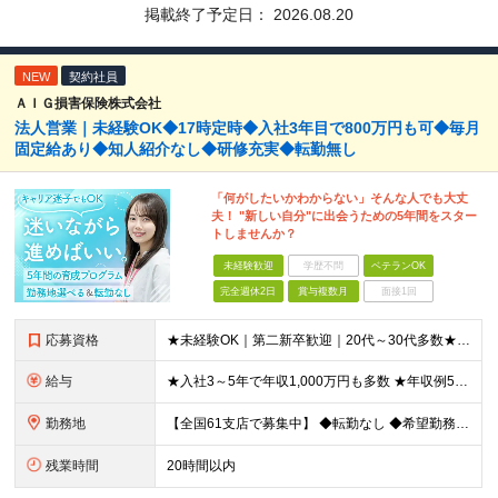
掲載終了予定日：
2026.08.20
NEW
契約社員
ＡＩＧ損害保険株式会社
法人営業｜未経験OK◆17時定時◆入社3年目で800万円も可◆毎月
固定給あり◆知人紹介なし◆研修充実◆転勤無し
「何がしたいかわからない」そんな人でも大丈
夫！ "新しい自分"に出会うための5年間をスター
トしませんか？
未経験歓迎
学歴不問
ベテランOK
完全週休2日
賞与複数月
面接1回
応募資格
★未経験OK｜第二新卒歓迎｜20代～30代多数★ ┗業界未経験者、営業未経験がほとんどです！ ★高卒以上 ━━━━━━━━ 育成前提の採用です！ ━━━━━━━━ 「稼ぎたい」「経営者になりたい」な
給与
★入社3～5年で年収1,000万円も多数 ★年収例523万円／20代・2年目 月給24万4,094円～33万5,000円＋業績給＋賞与年2回（業績による） ※給与は配属エリアによって異なります ※
勤務地
【全国61支店で募集中】 ◆転勤なし ◆希望勤務地を選べる ◆U・Iターンも歓迎です ----- 契約期間中は転勤がありません。 お住まいの地域でキャリアを築くことができます！ ----- ■北海道／
残業時間
20時間以内