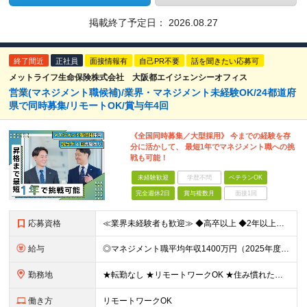
掲載終了予定日：
2026.08.27
終了間近
正社員
面接情報有
自己PR不要
話を聞きたい応募可
メットライフ生命保険株式会社 大阪都エイジェンシーオフィス
営業(マネジメント職候補)/業界・マネジメント未経験OK/24都道府
県で同時募集/リモートOK/賞与年4回
《全国同時募集／大型採用》 今までの経験を存
分に活かして、 最短1年でマネジメント職への挑
戦も可能！
未経験歓迎
学歴不問
ベテランOK
完全週休2日
賞与複数月
面接1回
応募資格
≪業界未経験者も歓迎≫ ◆高卒以上 ◆2年以上社会人経験がある方 ★業界経験や知識の有無ではなく、 「そのお客さまにとっての最善策を真剣に考える姿勢」や 「お客さまにベストまたはセカンドベストの施
給与
◎マネジメント職平均年収1400万円（2025年度の税込定例給与実績。） 【STEP1】まずはコンサルタントからスタート ◆初任給月給：20万円から35万円＋業績給＋賞与年4回（※個人業績による）
勤務地
★転勤なし ★リモートワークOK ★住み慣れた街で長く働き続けられます！ ■ご希望を考慮した上で勤務地を決定いたします ■地域のお客さまとの長期に亘る信頼関係を重視するため転勤無し。 ■U・Iタ
働き方
リモートワークOK