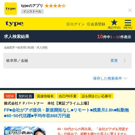
typeのアプリ
インストール
ログイン
会員登録
検討中(
0
)
MENU
10
求人検索結果
件中
1～10
件表示
金融業界 × 岐阜県の転職・求人情報
岐阜県／金融
変更
保存した検索条件
NEW
契約社員
面接情報有
自己PR不要
話を聞きたい応募可
株式会社ＦＰパートナー 本社【東証プライム上場】
FP■会社がアポ提供・新規開拓なし■リモート■残業月2.8h■転勤無
■40~50代活躍■平均年収888万円超
40・50代からの再出発。 「会社がアポを用意す
る」仕組みで、経験を確かな収入に変えません