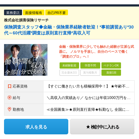
業務委託
面接情報有
自己PR不要
株式会社損害保険リサーチ
保険調査スタッフ◆金融・保険業界経験者歓迎！*事前講習あり*30
代～60代活躍*調査は原則直行直帰*高収入可
金融・保険業界に少しでも触れた経験が立派な武
器に。 ノルマを手放し、自分のペースで働く
「調査のプロ」へ！
未経験歓迎
学歴不問
ベテランOK
完全週休2日
賞与複数月
面接1回
応募資格
【すぐに働きたい方も積極採用中！】 ★年齢不問…40代50代を中心に幅広い年齢層の方が活躍中です ★金融・保険業界の知識がある方 ★学歴不問 ≪異業種出身の未経験者も活躍しています≫ 調査員の半数以
給与
＼高収入の実績あり／ なかには年収1000万円を超える方もいらっしゃいます！ 【完全出来高報酬制】 ★仕事に慣れるまで収入をサポート 1か月目：報酬が通常の2倍 2か月目：報酬が通常の1.5倍 ※災
勤務地
≪全国募集≫★原則直行直帰★転勤なし 全国に55の拠点を展開していますので、現在お住いの地域で働けます。また、原則直行直帰で調査を行い、レポート作成はご自宅にて行うことができるため、自分のペースで働け
求人を見る
検討中に入れる