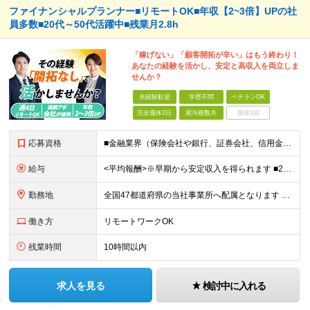
ファイナンシャルプランナー■リモートOK■年収【2~3倍】UPの社
員多数■20代～50代活躍中■残業月2.8h
「稼げない」「顧客開拓が辛い」はもう終わり！
あなたの経験を活かし、安定と高収入を両立しま
せんか？
未経験歓迎
学歴不問
ベテランOK
完全週休2日
賞与複数月
面接1回
応募資格
■金融業界（保険会社や銀行、証券会社、信用金庫など）の営業経験をお持ちの方 ■学歴不問 ※第二新卒の方も歓迎します ※直販の保険営業職経験者も多数活躍中。 お客さまへのご提案に集中できる仕組みにより
給与
<平均報酬>※早期から安定収入を得られます ■2年目～：888万円 ■3年目～：960万円 ■4年目～：1028万円 ★成果連動型報酬（営業成績に応じて支給/45時間分固定残業代含む/超過分は別途支
勤務地
全国47都道府県の当社事業所へ配属となります ※居住地や希望の勤務先を考慮します ※リモートワークOK／転勤なし ＜本社＞ 東京都台東区浅草橋1-1-8 FP浅草橋ビル (変更の範囲)上記を除く当
働き方
リモートワークOK
残業時間
10時間以内
求人を見る
検討中に入れる