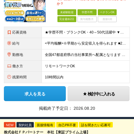
か？
未経験歓迎
学歴不問
ベテランOK
完全週休2日
賞与複数月
面接1回
応募資格
★学歴不問・ブランクOK・40～50代活躍中 ▼以下いずれかのご経験をお持ちの方 ■金融業界（保険会社や銀行、証券会社、信用金庫など）での就業経験 ■何かしらの営業経験をお持ちの方 ※ブランクのある方
給与
<平均報酬>※早期から安定収入を得られます ■2年目～：888万円 ■3年目～：960万円 ■4年目～：1028万円 ★成果連動型報酬（営業成績に応じて支給/45時間分固定残業代含む/超過分は別途支
勤務地
全国47都道府県の当社事業所へ配属となります ※居住地や希望の勤務先を考慮します ※リモートワークOK／転勤なし ＜本社＞ 東京都台東区浅草橋1-1-8 FP浅草橋ビル (変更の範囲)上記を除く当
働き方
リモートワークOK
残業時間
10時間以内
求人を見る
検討中に入れる
掲載終了予定日：
2026.08.20
NEW
契約社員
面接情報有
自己PR不要
話を聞きたい応募可
株式会社ＦＰパートナー 本社【東証プライム上場】