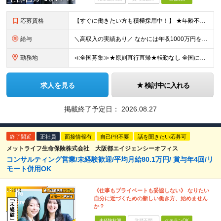
応募資格
【すぐに働きたい方も積極採用中！】 ★年齢不問…40代50代を中心に幅広い年齢層の方が活躍中です ★金融・保険業界の知識がある方 ★学歴不問 ≪異業種出身の未経験者も活躍しています≫ 調査員の半数以
給与
＼高収入の実績あり／ なかには年収1000万円を超える方もいらっしゃいます！ 【完全出来高報酬制】 ★仕事に慣れるまで収入をサポート 1か月目：報酬が通常の2倍 2か月目：報酬が通常の1.5倍 ※災
勤務地
≪全国募集≫★原則直行直帰★転勤なし 全国に55の拠点を展開していますので、現在お住いの地域で働けます。また、原則直行直帰で調査を行い、レポート作成はご自宅にて行うことができるため、自分のペースで働け
求人を見る
検討中に入れる
掲載終了予定日：
2026.08.27
終了間近
正社員
面接情報有
自己PR不要
話を聞きたい応募可
メットライフ生命保険株式会社 大阪都エイジェンシーオフィス
コンサルティング営業/未経験歓迎/平均月給80.1万円/ 賞与年4回/リ
モート併用OK
《仕事もプライベートも妥協しない》 なりたい
自分に近づくための新しい働き方、始めません
か？
未経験歓迎
学歴不問
ベテランOK