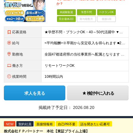
か？
未経験歓迎
学歴不問
ベテランOK
完全週休2日
賞与複数月
面接1回
応募資格
★学歴不問・ブランクOK・40～50代活躍中 ▼以下いずれかのご経験をお持ちの方 ■金融業界（保険会社や銀行、証券会社、信用金庫など）での就業経験 ■何かしらの営業経験をお持ちの方 ※ブランクのある方
給与
<平均報酬>※早期から安定収入を得られます ■2年目～：888万円 ■3年目～：960万円 ■4年目～：1028万円 ★成果連動型報酬（営業成績に応じて支給/45時間分固定残業代含む/超過分は別途支
勤務地
全国47都道府県の当社事業所へ配属となります ※居住地や希望の勤務先を考慮します ※リモートワークOK／転勤なし ＜本社＞ 東京都台東区浅草橋1-1-8 FP浅草橋ビル (変更の範囲)上記を除く当
働き方
リモートワークOK
残業時間
10時間以内
求人を見る
検討中に入れる
掲載終了予定日：
2026.08.20
NEW
契約社員
面接情報有
自己PR不要
話を聞きたい応募可
株式会社ＦＰパートナー 本社【東証プライム上場】