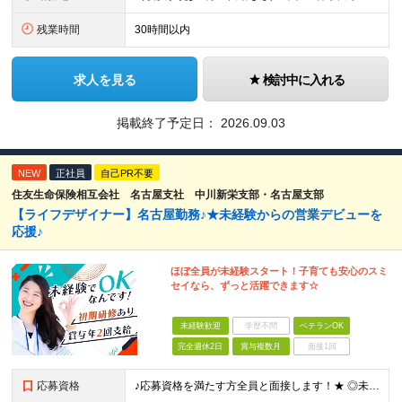
残業時間
30時間以内
求人を見る
検討中に入れる
掲載終了予定日：
2026.09.03
NEW
正社員
自己PR不要
住友生命保険相互会社 名古屋支社 中川新栄支部・名古屋支部
【ライフデザイナー】名古屋勤務♪★未経験からの営業デビューを
応援♪
ほぼ全員が未経験スタート！子育ても安心のスミ
セイなら、ずっと活躍できます☆
未経験歓迎
学歴不問
ベテランOK
完全週休2日
賞与複数月
面接1回
応募資格
♪応募資格を満たす方全員と面接します！★ ◎未経験＆ブランクOK ◎高校卒業程度の学力を有すること ◎性別不問