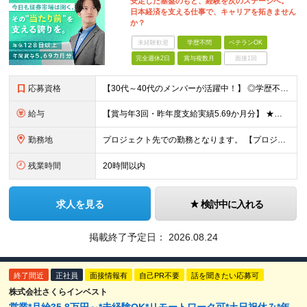
安定した基盤のもと、経験を次のステージへ。
日本経済を支える仕事で、キャリアを拓きません
か？
未経験歓迎
学歴不問
ベテランOK
完全週休2日
賞与複数月
面接1回
応募資格
【30代～40代のメンバーが活躍中！】 ◎学歴不問 ◎システム運用・保守の実務経験をお持ちの方 ◎リーダーまたはプロジェクトマネジメント経験がある、または挑戦したい方 ★インフラエンジニアとして次の
給与
【賞与年3回・昨年度支給実績5.69か月分】 ★想定年収500万円～ ★前職給与考慮あり 月給27万円～59万円 +残業代全額支給(1分単位、監督職以下) +人事評価による賞与年2回（4月/10月）
勤務地
プロジェクト先での勤務となります。 【プロジェクト先】 ◆東京都内 ※本社／東京都港区虎ノ門5-13-1 虎ノ門40MTビル 8F ※原則として転居を伴う転勤はありません ※(変更の範囲)上記を除
残業時間
20時間以内
求人を見る
検討中に入れる
掲載終了予定日：
2026.08.24
終了間近
正社員
面接情報有
自己PR不要
話を聞きたい応募可
株式会社さくらインベスト