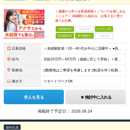
＼基礎から学べる育成体制 × ノウハウを惜しみな
くシェア／ 未経験から始める、お客さまに寄り
添うお仕事。
未経験歓迎
学歴不問
ベテランOK
完全週休2日
賞与複数月
面接1回
応募資格
＜未経験歓迎！20～40 代を中心に活躍中＞ ●高卒以上 ●業界・業種未経験OK <こんな方を歓迎します> ・公私ともに生涯活かせる専門知識を身につけたい方 ・ライフステージが変わってもキャリアを築
給与
月給20万円～60万円（成績に応じて昇給）＋賞与年4回 ※前職給与・経験・年齢・能力を考慮の上、決定します ※試用期間3ヶ月あり（期間中の待遇に変更なし） ※入社後2年間は、研修期間として初期補給制
勤務地
□勤務地はご希望を考慮します □転居を伴う転勤はありません ●首都圏第七FA支社 東京都港区虎ノ門3-17-1 TOKYU REIT虎ノ門ビル4F ​●つくばFA支社 茨城県つくば市竹園1-6
働き方
リモートワークOK
求人を見る
検討中に入れる
掲載終了予定日：
2026.08.24
契約社員