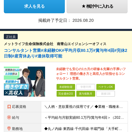
求人を見る
検討中に入れる
掲載終了予定日：
2026.08.20
正社員
メットライフ生命保険株式会社 南青山エイジェンシーオフィス
コンサルタント営業#未経験OK#平均月収80.1万#賞与年4回#完休2
日制#産育休あり#連休取得可能
未経験でも安心の1カ月の研修＆先輩の手厚いフ
ォロー！ 理想の働き方と高収入が目指せるコン
サルタント営業。
未経験歓迎
学歴不問
ベテランOK
完全週休2日
賞与複数月
面接1回
応募資格
＼人柄・意欲重視の採用です／ ◆業種・職種未経験歓迎 ◆高卒以上 【こんな方は大歓迎】 □お客さまの想いにしっかりと寄り添える方 □責任感を持って行動できる方 □人のために動ける方 □成長意欲の高い
給与
＜平均給与月額実績80.1万円/賞与年4回＞（2024年度の税込定例給与実績。賞与は除外。）/賞与年4回（個人業績による） 初任給月給20万から35万円（基本給10万円＋初期補給10万から25万円）
勤務地
◆丸ノ内線·東西線·千代田線·半蔵門線「大手町駅」より徒歩3分 【南青山エイジェンシーオフィス】 東京都千代田区大手町1-1-3 大手センタービル22F