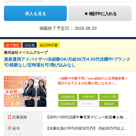
求人を見る
検討中に入れる
掲載終了予定日：
2026.08.20
終了間近
正社員
自己PR不要
株式会社イーエムグループ
資産運用アドバイザー/未経験OK/月給30万/4.50代活躍中/ブランク
可/残業なし/定時退社可/飛び込みなし
＜経験や年齢不問／type経由の入社実績多数＞
家計やお子さまの出費が気になる方へ。
未経験歓迎
学歴不問
ベテランOK
完全週休2日
賞与複数月
面接1回
応募資格
【30代〜50代活躍中◆営業デビュー歓迎◆人物重視の採用】 ・学歴不問 ・ブランクOK
給与
【先輩社員の平均月収50万円】 月給30万円以上+インセンティブ+その他手当 ※経験・スキルを考慮の上で給与を決定します ※上記には5万円（月20時間分）のみなし残業代と一律手当（営業手当4万円、能力