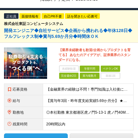
正社員
面接情報有
自己PR不要
話を聞きたい応募可
株式会社東証コンピュータシステム
開発エンジニア◆自社サービス◆企画から携われる◆年休128日◆
フルフレックス制◆賞与5.69か月分◆時間休ＯＫ
【業界未経験者も歓迎/企画からプロダクトを育
てる】 あなたのアイデアが、証券業界のスタン
ダードになる。
未経験歓迎
学歴不問
ベテランOK
完全週休2日
賞与複数月
面接1回
応募資格
【金融業界の経験は不問！専門知識は入社後に学べます】 ◎学歴不問 ◎システム開発の実務経験をお持ちの方 └3年以上・Java、C#いずれかの使用経験をお持ちの方を想定しております 【以下のような方は
給与
【賞与年3回・昨年度支給実績5.69か月分】 ★想定年収500万円～ ★前職給与考慮あり 月給27万円～59万円 +残業代全額支給(1分単位、監督職以下) +人事評価による賞与年2回（4月/10月）
勤務地
◎本社勤務 東京都港区虎ノ門5-13-1 虎ノ門40MTビル 8F ※原則として、転居を伴う転勤はありません ※(変更の範囲)上記を除く当社関連勤務地
残業時間
20時間以内