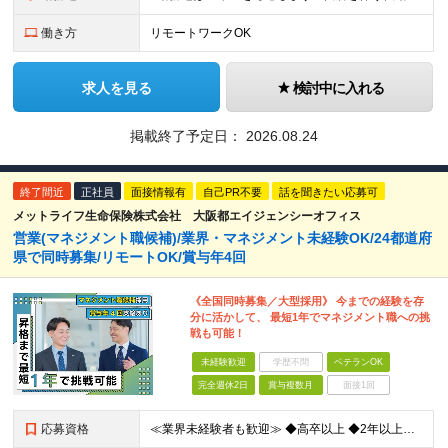
働き方
リモートワークOK
求人を見る
検討中に入れる
掲載終了予定日：
2026.08.24
終了間近
正社員
面接情報有
自己PR不要
話を聞きたい応募可
メットライフ生命保険株式会社 大阪都エイジェンシーオフィス
営業(マネジメント職候補)/業界・マネジメント未経験OK/24都道府
県で同時募集/リモートOK/賞与年4回
《全国同時募集／大型採用》 今までの経験を存
分に活かして、 最短1年でマネジメント職への挑
戦も可能！
未経験歓迎
学歴不問
ベテランOK
完全週休2日
賞与複数月
面接1回
応募資格
≪業界未経験者も歓迎≫ ◆高卒以上 ◆2年以上社会人経験がある方 ★業界経験や知識の有無ではなく、 「そのお客さまにとっての最善策を真剣に考える姿勢」や 「お客さまにベストまたはセカンドベストの施