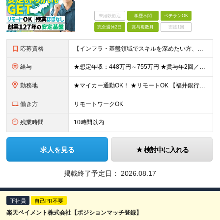
未経験歓迎
学歴不問
ベテランOK
完全週休2日
賞与複数月
面接1回
応募資格
【インフラ・基盤領域でスキルを深めたい方、大歓迎！】 ◆学歴不問 ◆以下いずれかの経験がある方（年数不問） ・OA基盤の構築・運用・保守 ・ネットワーク設計・構築・運用 ・セキュリティ設計・運用・監
給与
★想定年収：448万円～755万円 ★賞与年2回／前年度実績：4ヶ月分 月給28万～47万2000円＋賞与年2回＋各種手当 ※経験・能力を考慮の上、決定いたします。 ※残業手当は残業時間に応じて別
勤務地
★マイカー通勤OK！ ★リモートOK 【福井銀行 本店ビル】 福井県福井市順化1-1-1 福井駅前通りの大名町交差点目の前に「人や時間を紡ぐ」事をコンセプトに新たに本店ビルを構えております。 ※
働き方
リモートワークOK
残業時間
10時間以内
求人を見る
検討中に入れる
掲載終了予定日：
2026.08.17
正社員
自己PR不要
楽天ペイメント株式会社【ポジションマッチ登録】