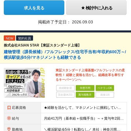
求人を見る
検討中に入れる
掲載終了予定日：
2026.09.03
NEW
契約社員
株式会社ASIAN STAR【東証スタンダード上場】
建物管理（課長候補）/フルフレックス/住宅手当有/年収約600万～/
横浜駅徒歩5分/マネジメントも経験できる
東証スタンダード上場基盤×フルフレックスの柔
軟性！ 経験と資格を活かし、組織改革を牽引す
るキーパーソンへ
未経験歓迎
学歴不問
ベテランOK
完全週休2日
賞与複数月
面接1回
応募資格
★経験を活かして、マネジメントに挑戦していきたい方を募集中！ ◆建物管理の経験が5年以上ある方 ◆管理業務主任者の資格をお持ちの方 ◆学歴不問 ◆普通運転免許(AT限定可)
給与
月給41万円（基本給＋役職手当）～＋賞与年2回＋資格手当 ※経験・スキルを考慮の上、当社規定により優遇致します ※管理職のため残業代はございません ※役職手当6万円を含みます ※管理業務主任者は資格
勤務地
＼横浜駅徒歩5分！転勤なし／ 本社：神奈川県横浜市西区高島2-6-32 横浜東口ウィスポートビル8F ※(変更の範囲)上記を除く当社関連勤務地