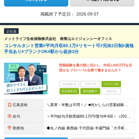
掲載終了予定日：
2026.09.07
正社員
メットライフ生命保険株式会社 南青山エイジェンシーオフィス
コンサルタント営業#平均月収80.1万#リモート可#完休2日制#資格
手当あり#ブランクOK#駅から徒歩3分
営業経験を最大限に活かし、年収1,000万円を目
指せる グローバル企業で働きませんか？
未経験歓迎
学歴不問
ベテランOK
完全週休2日
賞与複数月
面接1回
応募資格
＼業界・年数は不問！／ ■何かしらの営業経験者 ■高卒以上 ■ブランクOK 【こんな方は大歓迎】 □お客さまの想いにしっかりと寄り添える方 □責任感を持って行動できる方 □人のために動ける方 □成長
給与
＜平均給与月額実績80.1万円/賞与年4回＞（2024年度の税込定例給与実績。賞与は除外。）/賞与年4回（個人業績による） 初任給月給20万から35万円（基本給10万円＋初期補給10万から25万円）
勤務地
◆丸ノ内線·東西線·千代田線·半蔵門線「大手町駅」より徒歩3分 【南青山エイジェンシーオフィス】 東京都千代田区大手町1-1-3 大手センタービル22F