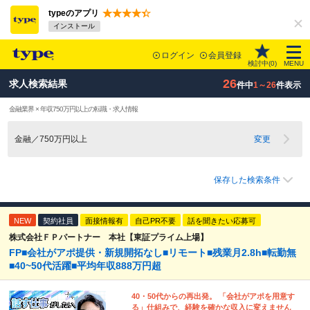
typeのアプリ
インストール
ログイン
会員登録
検討中(
0
)
MENU
26
求人検索結果
件中
1～26
件表示
金融業界 × 年収750万円以上の転職・求人情報
金融／750万円以上
変更
保存した検索条件
NEW
契約社員
面接情報有
自己PR不要
話を聞きたい応募可
株式会社ＦＰパートナー 本社【東証プライム上場】
FP■会社がアポ提供・新規開拓なし■リモート■残業月2.8h■転勤無
■40~50代活躍■平均年収888万円超
40・50代からの再出発。 「会社がアポを用意す
る」仕組みで、経験を確かな収入に変えません