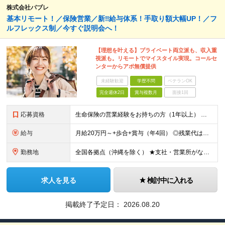
株式会社パブレ
基本リモート！／保険営業／新‼給与体系！手取り額大幅UP！／フ
ルフレックス制／今すぐ説明会へ！
【理想を叶える】プライベート両立派も、収入重
視派も。リモートでマイスタイル実現。コールセ
ンターからアポ無償提供
未経験歓迎
学歴不問
ベテランOK
完全週休2日
賞与複数月
面接1回
応募資格
生命保険の営業経験をお持ちの方（1年以上） ★多様な働き方で理想を実現！ 自由度の高い働き方で、あなたが理想とするワークスタイルを目指してください！
給与
月給20万円～+歩合+賞与（年4回） ◎残業代は別途全額支給します！ ◎募集人最優先の給与体系を今実現！手取り額大幅UP! 他にも、あなたのご都合に合わせて多様な働き方を実現できます！ まずはご希望
勤務地
全国各拠点（沖縄を除く） ★支社・営業所がない地域の方の応募歓迎 ★出社は月1回のみ／直行直帰OK／U・Iターン歓迎 ★受動喫煙対策あり：屋内禁煙 ★転勤なし ●支社 札幌／札幌市中央区南1条西 東
求人を見る
検討中に入れる
掲載終了予定日：
2026.08.20