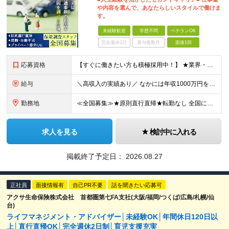
や内容を選んで、あなたらしいスタイルで働けま
す。
未経験歓迎
学歴不問
ベテランOK
完全週休2日
賞与複数月
面接1回
応募資格
【すぐに働きたい方も積極採用中！】 ★業界・職種未経験の方も歓迎…特別な知識は不問です ★年齢不問…40代50代を中心に幅広い年齢層の方が活躍中です ※学歴不問 ≪異業種出身の未経験者も活躍していま
給与
＼高収入の実績あり／ なかには年収1000万円を超えるスペシャリストもいらっしゃいます！ 【完全出来高報酬制】 ★仕事に慣れるまで収入をサポート 1か月目：報酬が通常の2倍 2か月目：報酬が通常の1
勤務地
≪全国募集≫★原則直行直帰★転勤なし 全国に55の拠点を展開していますので、現在お住いの地域で働けます。また、原則直行直帰で調査を行い、レポート作成はご自宅にて行うことができるため、自分のペースで働け
求人を見る
検討中に入れる
掲載終了予定日：
2026.08.27
正社員
面接情報有
自己PR不要
話を聞きたい応募可
アクサ生命保険株式会社 首都圏第七FA支社(大阪/福岡/つくば/広島/札幌/仙
台)
ライフマネジメント・アドバイザー│未経験OK│年間休日120日以
上│直行直帰OK│完全週休2日制│育児支援充実