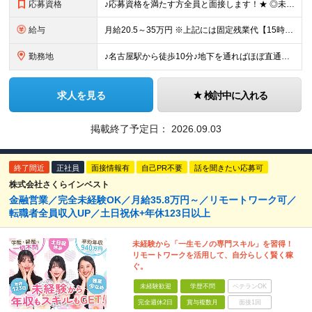
応募資格
♪応募資格を満たす方全員と面接します！★ ◎未経験＆ブランクOK ◎高校卒業程度の学力を有すること ◎性別不問
給与
月給20.5～35万円 ※上記には固定残業代【15時間相当額(2.4万円～4.2万円)】が含まれます ※15時間を超えた分は別途支給 ※経験や能力、前職の年収を考慮し最大35万円を限度に当社規程によ
勤務地
♪名古屋駅から徒歩10分♪地下を通ればほぼ直通！ 【住友生命保険相互会社 名古屋支社】 愛知県名古屋市中村区名駅南2-14-19 住友生命名古屋ビル 14階：中川新栄支部 19階：名古屋支部 ※上記
求人を見る
検討中に入れる
掲載終了予定日：
2026.09.03
終了間近
正社員
面接情報有
自己PR不要
話を聞きたい応募可
株式会社さくらインベスト
金融営業／完全未経験OK／月給35.8万円～／リモートワーク可／
転職者全員収入UP／土日祝休+年休123日以上
未経験から「一生モノの専門スキル」を習得！
リモートワークを活用して、自分らしく賢く稼
ぐ。
未経験歓迎
学歴不問
ベテランOK
完全週休2日
賞与複数月
面接1回