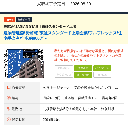
掲載終了予定日：
2026.08.20
NEW
契約社員
株式会社ASIAN STAR【東証スタンダード上場】
建物管理(課長候補)/東証スタンダード上場企業/フルフレックス/住
宅手当有/年収約600万～
私たちが目指すのは『確かな基盤と、新たな価値
の創造』。 あなたの経験やマネジメント力を当
社で発揮してください。
未経験歓迎
学歴不問
ベテランOK
完全週休2日
賞与複数月
面接1回
応募資格
≪マネージャーとしての経験を活かしたい方、キャリアアップしたい方をお待ちしています！≫ ◆学歴不問 ◆普通運転免許(AT限定可) ◆建物管理の経験が5年以上ある方 ◆管理業務主任者の資格をお持ちの方
給与
月給41万円（基本給＋役職手当）～＋賞与年2回＋資格手当 ※経験・スキルを考慮の上、当社規定により優遇致します ※管理職のため残業代はございません ※役職手当6万円を含みます ※管理業務主任者は資格
勤務地
＼横浜駅徒歩5分！転勤なし／ 本社：神奈川県横浜市西区高島2-6-32 横浜東口ウィスポートビル8F ※(変更の範囲)上記を除く当社関連勤務地
残業時間
20時間以内