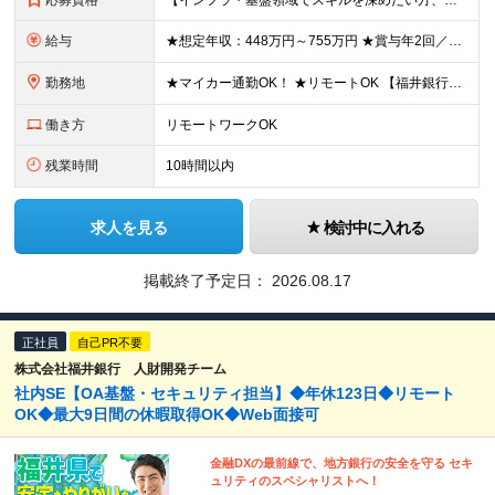
応募資格
【インフラ・基盤領域でスキルを深めたい方、大歓迎！】 ◆学歴不問 ◆以下いずれかの経験がある方（年数不問） ・OA基盤の構築・運用・保守 ・ネットワーク設計・構築・運用 ・セキュリティ設計・運用・監
給与
★想定年収：448万円～755万円 ★賞与年2回／前年度実績：4ヶ月分 月給28万～47万2000円＋賞与年2回＋各種手当 ※経験・能力を考慮の上、決定いたします。 ※残業手当は残業時間に応じて別
勤務地
★マイカー通勤OK！ ★リモートOK 【福井銀行 本店ビル】 福井県福井市順化1-1-1 福井駅前通りの大名町交差点目の前に「人や時間を紡ぐ」事をコンセプトに新たに本店ビルを構えております。 ※
働き方
リモートワークOK
残業時間
10時間以内
求人を見る
検討中に入れる
掲載終了予定日：
2026.08.17
正社員
自己PR不要
株式会社福井銀行 人財開発チーム
社内SE【OA基盤・セキュリティ担当】◆年休123日◆リモート
OK◆最大9日間の休暇取得OK◆Web面接可
金融DXの最前線で、地方銀行の安全を守る セキ
ュリティのスペシャリストへ！