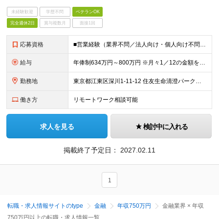
未経験歓迎
学歴不問
ベテランOK
完全週休2日
賞与複数月
面接1回
応募資格
■営業経験（業界不問／法人向け・個人向け不問） ■自動車運転免許（AT限定可） ■全国出張が可能な方(週3～4日程度)
給与
年俸制634万円～800万円 ※月々1／12の金額を支給いたします。（月額550,000円～） ※上記月額および年俸制は、所定外労働手当（70,000円～（月）／20時間）を含め算出しています。超過
勤務地
東京都江東区深川1-11-12 住友生命清澄パークビル ※転勤はありませんが、宿泊を伴う出張は発生します (変更の範囲)上記を除く当社関連勤務地
働き方
リモートワーク相談可能
求人を見る
検討中に入れる
掲載終了予定日：
2027.02.11
1
転職・求人情報サイトのtype
金融
年収750万円
金融業界 × 年収
750万円以上の転職・求人情報一覧