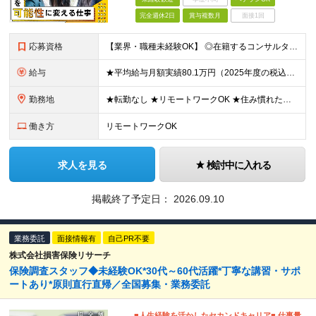
完全週休2日
賞与複数月
面接1回
応募資格
【業界・職種未経験OK】 ◎在籍するコンサルタントの多くが中途入社 ◎前職は介護士・アパレル店員・事務員など、未経験・異業種からの転職者90％以上！ ◎金融や保険の知識も不問 ◆高卒以上 ◆社会人経
給与
★平均給与月額実績80.1万円（2025年度の税込定例給与実績となります） ◆初任給月給：20万円から35万円＋業績給＋賞与年4回（※個人業績による） ※初任給内訳／基本給10万円＋初期補給10万
勤務地
★転勤なし ★リモートワークOK ★住み慣れた街で長く働き続けられます！ ■ご希望を考慮した上で勤務地を決定いたします ■地域のお客さまとの長期に亘る信頼関係を重視するため転勤無し。 ■U・Iタ
働き方
リモートワークOK
求人を見る
検討中に入れる
掲載終了予定日：
2026.09.10
業務委託
面接情報有
自己PR不要
株式会社損害保険リサーチ
保険調査スタッフ◆未経験OK*30代～60代活躍*丁寧な講習・サポ
ートあり*原則直行直帰／全国募集・業務委託
■人生経験を活かしたセカンドキャリア■ 仕事量