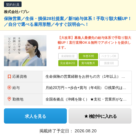
契約社員
株式会社パブレ
保険営業／生保・損保28社提案／新‼給与体系！手取り額大幅UP！
／自分で選べる雇用形態／今すぐ説明会へ！
【大改革】募集人最優先の給与体系で手取り額大
幅UP！直行直帰OK＆無料でアポイントを提供し
ます。
未経験歓迎
学歴不問
ベテランOK
完全週休2日
賞与複数月
面接1回
応募資格
生命保険の営業経験をお持ちの方（1年以上） ★多様な働き方で理想を実現！ 自由度の高い働き方で、あなたが理想とするワークスタイルを目指してください！
給与
月給20万円～+歩合+賞与（年4回） ◎残業代は別途全額支給します！ ◎募集人最優先の給与体系を今実現！手取り額大幅UP! 他にも、あなたのご都合に合わせて多様な働き方を実現できます！ まずはご希望
勤務地
全国各拠点（沖縄を除く） ★支社・営業所がない地域の方の応募歓迎 ★出社は月1回のみ／直行直帰OK／U・Iターン歓迎 ★受動喫煙対策あり：屋内禁煙 ★転勤なし ●支社 札幌／札幌市中央区南1条西 東
求人を見る
検討中に入れる
掲載終了予定日：
2026.08.20