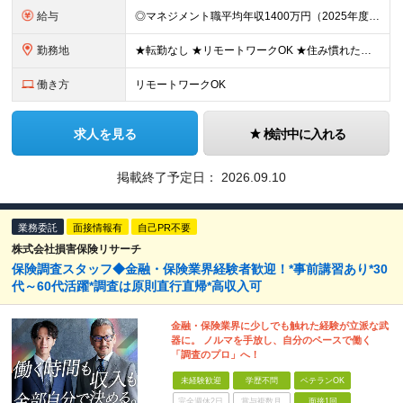
給与
◎マネジメント職平均年収1400万円（2025年度の税込定例給与実績。） 【STEP1】まずはコンサルタントからスタート ◆初任給月給：20万円から35万円＋業績給＋賞与年4回（※個人業績による）
勤務地
★転勤なし ★リモートワークOK ★住み慣れた街で長く働き続けられます！ ■ご希望を考慮した上で勤務地を決定いたします ■地域のお客さまとの長期に亘る信頼関係を重視するため転勤無し。 ■U・Iタ
働き方
リモートワークOK
求人を見る
検討中に入れる
掲載終了予定日：
2026.09.10
業務委託
面接情報有
自己PR不要
株式会社損害保険リサーチ
保険調査スタッフ◆金融・保険業界経験者歓迎！*事前講習あり*30
代～60代活躍*調査は原則直行直帰*高収入可
金融・保険業界に少しでも触れた経験が立派な武
器に。 ノルマを手放し、自分のペースで働く
「調査のプロ」へ！
未経験歓迎
学歴不問
ベテランOK
完全週休2日
賞与複数月
面接1回