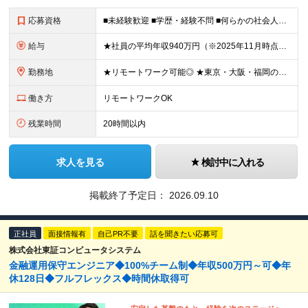
応募資格
■未経験歓迎 ■学歴・経験不問 ■何らかの社会人経験がある方 ＜こんな方に向いています！＞ ・将来役立つ知識を⾝につけたい⽅ ・頑張った分評価されたい方 ・新しいことを学ぶのが好きな方 ・趣味
給与
★社員の平均年収940万円（※2025年11月時点） ★転職者は全員収入アップを実現 ★入社半年で昇給した実績あり！ 月給35万8,000円～（固定残業代含む）＋インセンティブ ＋賞与（年2回）
勤務地
★リモートワーク可能◎ ★東京・大阪・福岡の3拠点で募集中／ご希望の勤務地で配属します ★転勤なし ＜東京支店＞ 東京都港区三田1丁目4番28号 三田国際ビル2階 ＜大阪本社＞ 大阪府大阪市北区梅
働き方
リモートワークOK
残業時間
20時間以内
求人を見る
検討中に入れる
掲載終了予定日：
2026.09.10
正社員
面接情報有
自己PR不要
話を聞きたい応募可
株式会社東証コンピュータシステム
金融運用保守エンジニア◆100%チーム制◆年収500万円～可◆年
休128日◆フルフレックス◆時間休取得可