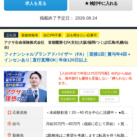
求人を見る
検討中に入れる
掲載終了予定日：
2026.08.24
正社員
面接情報有
自己PR不要
話を聞きたい応募可
アクサ生命保険株式会社 首都圏第七FA支社(大阪/福岡/つくば/広島/札幌/仙
台)
フィナンシャルプランアドバイザー（FA）│面接1回│賞与年4回＋
インセンあり│直行直帰OK│年休120日以上
【入社5年目で年収1179万円可能】40代から始め
る、海外旅行も趣味も妥協しない「縛られない生
き方」
未経験歓迎
学歴不問
ベテランOK
完全週休2日
賞与複数月
面接1回
応募資格
＜未経験歓迎！20～40 代を中心に活躍中＞ ●高卒以上 ●業界・業種未経験OK <こんな方を歓迎します> ・公私ともに生涯活かせる専門知識を身につけたい方 ・ライフステージが変わってもキャリアを築
給与
月給20万円～60万円（成績に応じて昇給）＋賞与年4回 ※前職給与・経験・年齢・能力を考慮の上、決定します ※試用期間3ヶ月あり（期間中の待遇に変更なし） ※入社後2年間は、研修期間として初期補給制
勤務地
□勤務地はご希望を考慮します □転居を伴う転勤はありません ●首都圏第七FA支社 東京都港区虎ノ門3-17-1 TOKYU REIT虎ノ門ビル4F ​●つくばFA支社 茨城県つくば市竹園1-6