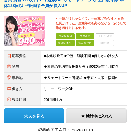
営業*月給35.8万円～*未経験OK*リモートワーク可*土日祝休み*年
休123日以上*転職者全員が収入UP
＜一瞬だけじゃなくて、一生稼げる会社＞ 女性
社長が作った、生涯年収を高めながら、安心して
働き続けられる会社。
未経験歓迎
学歴不問
ベテランOK
完全週休2日
賞与複数月
面接1回
応募資格
■未経験歓迎 ■学歴・経験不問 ■何らかの社会人経験がある方 ＜こんな方に向いています！＞ ・頑張った分評価されたい方 ・将来役立つ知識を身につけたい方 ・新しいことを学ぶのが好きな方 ・趣味
給与
★社員の平均年収940万円（※2025年11月時点） ★転職者は全員収入アップを実現 ★入社半年で昇給した実績あり！ 【営業未経験】 月給35万8,000円～（固定残業代含む）＋インセンティブ ＋賞
勤務地
★リモートワーク可能◎ ★東京・大阪・福岡の3拠点で募集中／ご希望の勤務地で配属します ★転勤なし ＜東京支店＞ 東京都港区三田1丁目4番28号 三田国際ビル2階 ＜大阪本社＞ 大阪府大阪市北区梅
働き方
リモートワークOK
残業時間
20時間以内
求人を見る
検討中に入れる
掲載終了予定日：
2026.09.10