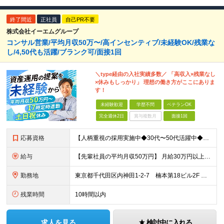
終了間近
正社員
自己PR不要
株式会社イーエムグループ
コンサル営業/平均月収50万〜/高インセンティブ/未経験OK/残業な
し/4,50代も活躍/ブランク可/面接1回
＼type経由の入社実績多数／ 「高収入×残業なし
×休みもしっかり」 理想の働き方がここにありま
す！
未経験歓迎
学歴不問
ベテランOK
完全週休2日
賞与複数月
面接1回
応募資格
【人柄重視の採用実施中◆30代〜50代活躍中◆営業デビュー歓迎】 ・学歴不問 ・未経験／ブランクOK
給与
【先輩社員の平均月収50万円】 月給30万円以上+インセンティブ+その他手当 ※経験・スキルを考慮の上で給与を決定します ※上記には5万円（月20時間分）のみなし残業代と一律手当（営業手当4万円、能力
勤務地
東京都千代田区内神田1-2-7 楠本第18ビル2F ◆U・Iターン歓迎 ◆転勤なし (変更の範囲)上記を除く当社関連勤務地
残業時間
10時間以内
求人を見る
検討中に入れる