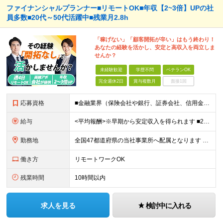
ファイナンシャルプランナー■リモートOK■年収【2~3倍】UPの社
員多数■20代～50代活躍中■残業月2.8h
「稼げない」「顧客開拓が辛い」はもう終わり！
あなたの経験を活かし、安定と高収入を両立しま
せんか？
未経験歓迎
学歴不問
ベテランOK
完全週休2日
賞与複数月
面接1回
応募資格
■金融業界（保険会社や銀行、証券会社、信用金庫など）の営業経験をお持ちの方 ■学歴不問 ※第二新卒の方も歓迎します ※直販の保険営業職経験者も多数活躍中。 お客さまへのご提案に集中できる仕組みにより
給与
<平均報酬>※早期から安定収入を得られます ■2年目～：888万円 ■3年目～：960万円 ■4年目～：1028万円 ★成果連動型報酬（営業成績に応じて支給/45時間分固定残業代含む/超過分は別途支
勤務地
全国47都道府県の当社事業所へ配属となります ※居住地や希望の勤務先を考慮します ※リモートワークOK／転勤なし ＜本社＞ 東京都台東区浅草橋1-1-8 FP浅草橋ビル (変更の範囲)上記を除く当
働き方
リモートワークOK
残業時間
10時間以内
求人を見る
検討中に入れる