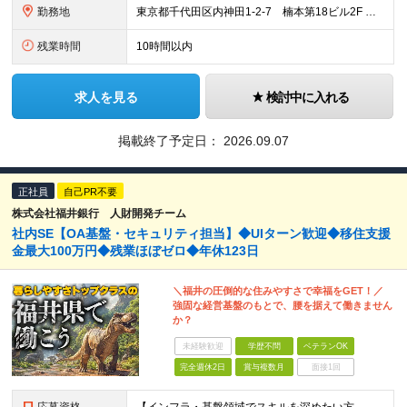
勤務地
東京都千代田区内神田1-2-7 楠本第18ビル2F ◆U・Iターン歓迎 ◆転勤なし (変更の範囲)上記を除く当社関連勤務地
残業時間
10時間以内
求人を見る
検討中に入れる
掲載終了予定日：
2026.09.07
正社員
自己PR不要
株式会社福井銀行 人財開発チーム
社内SE【OA基盤・セキュリティ担当】◆UIターン歓迎◆移住支援
金最大100万円◆残業ほぼゼロ◆年休123日
＼福井の圧倒的な住みやすさで幸福をGET！／
強固な経営基盤のもとで、腰を据えて働きません
か？
未経験歓迎
学歴不問
ベテランOK
完全週休2日
賞与複数月
面接1回