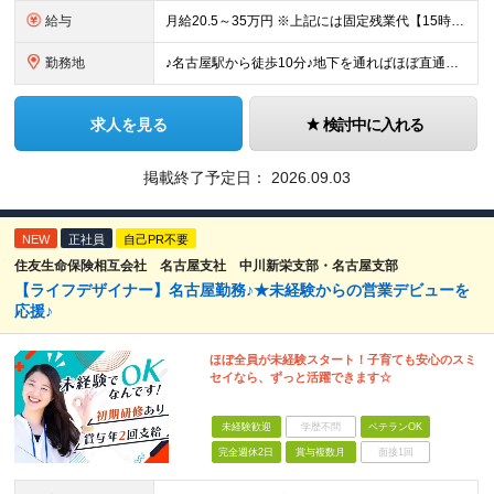
給与
月給20.5～35万円 ※上記には固定残業代【15時間相当額(2.4万円～4.2万円)】が含まれます ※15時間を超えた分は別途支給 ※経験や能力、前職の年収を考慮し最大35万円を限度に当社規程によ
勤務地
♪名古屋駅から徒歩10分♪地下を通ればほぼ直通！ 【住友生命保険相互会社 名古屋支社】 愛知県名古屋市中村区名駅南2-14-19 住友生命名古屋ビル 14階：中川新栄支部 19階：名古屋支部 ※上記
求人を見る
検討中に入れる
掲載終了予定日：
2026.09.03
NEW
正社員
自己PR不要
住友生命保険相互会社 名古屋支社 中川新栄支部・名古屋支部
【ライフデザイナー】名古屋勤務♪★未経験からの営業デビューを
応援♪
ほぼ全員が未経験スタート！子育ても安心のスミ
セイなら、ずっと活躍できます☆
未経験歓迎
学歴不問
ベテランOK
完全週休2日
賞与複数月
面接1回