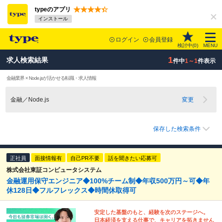
typeのアプリ
インストール
ログイン
会員登録
検討中(
0
)
MENU
1
求人検索結果
件中
1～1
件表示
金融業界 × Node.jsが活かせる転職・求人情報
金融／Node.js
変更
保存した検索条件
正社員
面接情報有
自己PR不要
話を聞きたい応募可
株式会社東証コンピュータシステム
金融運用保守エンジニア◆100%チーム制◆年収500万円～可◆年
休128日◆フルフレックス◆時間休取得可
安定した基盤のもと、経験を次のステージへ。
日本経済を支える仕事で、キャリアを拓きません