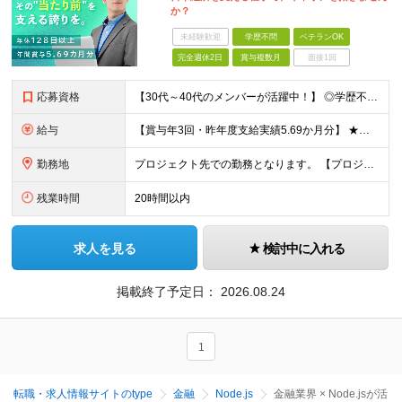
か？
未経験歓迎
学歴不問
ベテランOK
完全週休2日
賞与複数月
面接1回
応募資格
【30代～40代のメンバーが活躍中！】 ◎学歴不問 ◎システム運用・保守の実務経験をお持ちの方 ◎リーダーまたはプロジェクトマネジメント経験がある、または挑戦したい方 ★インフラエンジニアとして次の
給与
【賞与年3回・昨年度支給実績5.69か月分】 ★想定年収500万円～ ★前職給与考慮あり 月給27万円～59万円 +残業代全額支給(1分単位、監督職以下) +人事評価による賞与年2回（4月/10月）
勤務地
プロジェクト先での勤務となります。 【プロジェクト先】 ◆東京都内 ※本社／東京都港区虎ノ門5-13-1 虎ノ門40MTビル 8F ※原則として転居を伴う転勤はありません ※(変更の範囲)上記を除
残業時間
20時間以内
求人を見る
検討中に入れる
掲載終了予定日：
2026.08.24
1
転職・求人情報サイトのtype
金融
Node.js
金融業界 × Node.jsが活