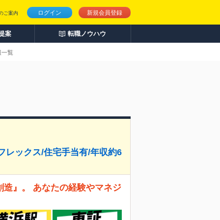
ログイン
新規会員登録
のご案内
人提案
転職ノウハウ
報一覧
フレックス/住宅手当有/年収約6
創造』。 あなたの経験やマネジ