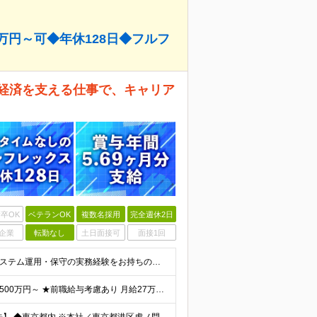
万円～可◆年休128日◆フルフ
本経済を支える仕事で、キャリア
卒OK
ベテランOK
複数名採用
完全週休2日
企業
転勤なし
土日面接可
面接1回
【30代～40代のメンバーが活躍中！】 ◎学歴不問 ◎システム運用・保守の実務経験をお持ちの方 ◎リーダーまたはプロジェクトマネジメント経験がある、または挑戦したい方 ★インフラエンジニアとして次の
【賞与年3回・昨年度支給実績5.69か月分】 ★想定年収500万円～ ★前職給与考慮あり 月給27万円～59万円 +残業代全額支給(1分単位、監督職以下) +人事評価による賞与年2回（4月/10月）