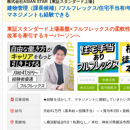
株式会社ASIAN STAR【東証スタンダード上場】
建物管理（課長候補）/フルフレックス/住宅手当有/年
マネジメントも経験できる
東証スタンダード上場基盤×フルフレックスの柔軟性
改革を牽引するキーパーソンへ
未経験歓迎
学歴不問
第二新
休日120日
賞与複数月
上場
応募資格
給与
勤務地