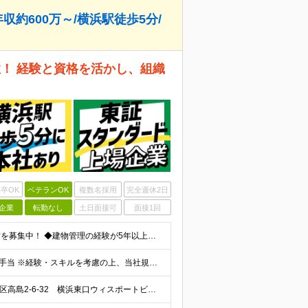
収約600万～/横浜駅徒歩5分/
！ 経験と資格を活かし、組織
卒OK
ベテランOK
複数名採用
完全週休2日
企業
転勤なし
土日面接可
面接1回
★経験を活かして、マネジメントに挑戦していきたい方を募集中！ ◆建物管理の経験が5年以上ある方 ◆管理業務主任者の資格をお持ちの方 ◆学歴不問 ◆普通運転免許(AT限定可)
月給41万円（基本給＋役職手当）～＋賞与年2回＋資格手当 ※経験・スキルを考慮の上、当社規定により優遇致します ※管理職のため残業代はございません ※役職手当6万円を含みます ※管理業務主任者は資格
＼横浜駅徒歩5分！転勤なし／ 本社：神奈川県横浜市西区高島2-6-32 横浜東口ウィスポートビル8F ※(変更の範囲)上記を除く当社関連勤務地