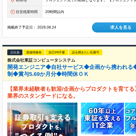
勤務地
目安残業時間
20時間以内
求人を見る
掲載終了予定日：
2026.08.24
正社員
面接情報有
自己PR不要
話を聞きたい応募可
株式会社東証コンピュータシステム
開発エンジニア◆自社サービス◆企画から携われる◆
制◆賞与5.69か月分◆時間休ＯＫ
【業界未経験者も歓迎/企画からプロダクトを育てる
業界のスタンダードになる。