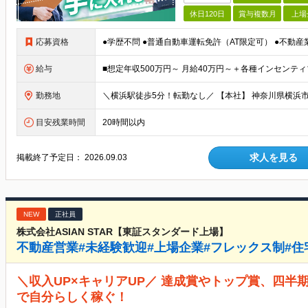
休日120日
賞与複数月
上場
応募資格
給与
勤務地
目安残業時間
20時間以内
求人を見る
掲載終了予定日：
2026.09.03
NEW
正社員
株式会社ASIAN STAR【東証スタンダード上場】
不動産営業#未経験歓迎#上場企業#フレックス制#住
＼収入UP×キャリアUP／ 達成賞やトップ賞、四半
で自分らしく稼ぐ！