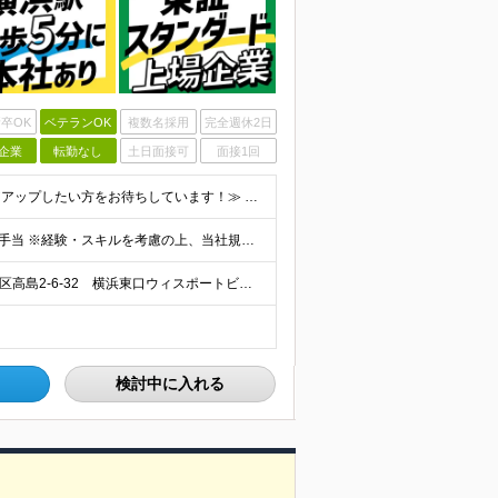
卒OK
ベテランOK
複数名採用
完全週休2日
企業
転勤なし
土日面接可
面接1回
≪マネージャーとしての経験を活かしたい方、キャリアアップしたい方をお待ちしています！≫ ◆学歴不問 ◆普通運転免許(AT限定可) ◆建物管理の経験が5年以上ある方 ◆管理業務主任者の資格をお持ちの方
月給41万円（基本給＋役職手当）～＋賞与年2回＋資格手当 ※経験・スキルを考慮の上、当社規定により優遇致します ※管理職のため残業代はございません ※役職手当6万円を含みます ※管理業務主任者は資格
＼横浜駅徒歩5分！転勤なし／ 本社：神奈川県横浜市西区高島2-6-32 横浜東口ウィスポートビル8F ※(変更の範囲)上記を除く当社関連勤務地
検討中に入れる