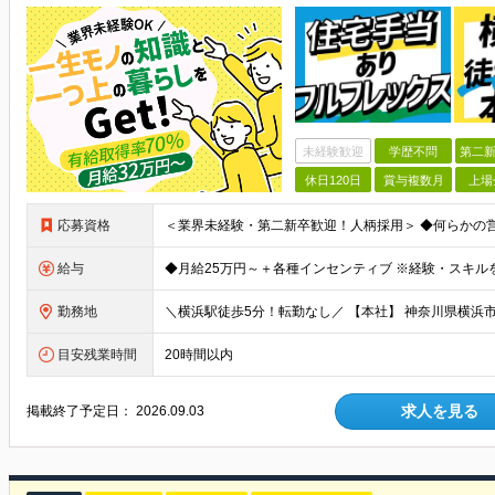
未経験歓迎
学歴不問
第二新
休日120日
賞与複数月
上場
応募資格
給与
勤務地
目安残業時間
20時間以内
求人を見る
掲載終了予定日：
2026.09.03