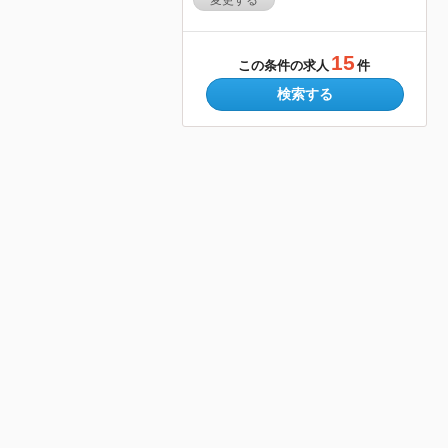
変更する
15
この条件の求人
件
検索する