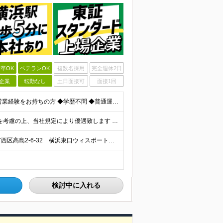
卒OK
ベテランOK
複数名採用
完全週休2日
企業
転勤なし
土日面接可
面接1回
＜業界未経験・第二新卒歓迎！人柄採用＞ ◆何らかの営業経験をお持ちの方 ◆学歴不問 ◆普通運転免許(AT限定可) ＼こんな方を求めています／ ・目標を意識して行動することができる人 ・指示待ちではな
◆月給25万円～＋各種インセンティブ ※経験・スキルを考慮の上、当社規定により優遇致します ※試用期間3ヶ月あり。(給与・待遇・雇用形態に差異はありません) ※残業代全額支給
＼横浜駅徒歩5分！転勤なし／ 【本社】 神奈川県横浜市西区高島2-6-32 横浜東口ウィスポートビル8F ※(変更の範囲)上記を除く当社関連勤務地
検討中に入れる