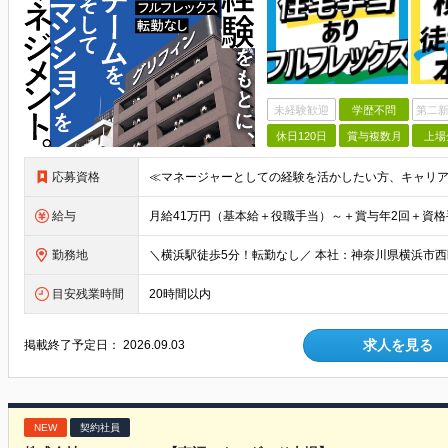
未経験歓迎
学歴不問
第二新
休日120日
賞与複数月
上場
応募資格
給与
勤務地
目安残業時間
20時間以内
求人を見る
掲載終了予定日：
2026.09.03
NEW
契約社員