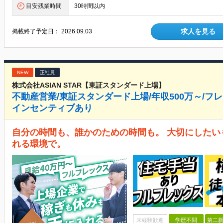
目安残業時間
30時間以内
求人を見る
掲載終了予定日：
2026.09.03
NEW
正社員
株式会社ASIAN STAR【東証スタンダード上場】
不動産営業/東証スタンダード上場/年収500万～/フレ
インセンティブあり
自分の時間も、誰かのための時間も。 大切にした
れる環境で。
未経験歓迎
学歴不問
第二新