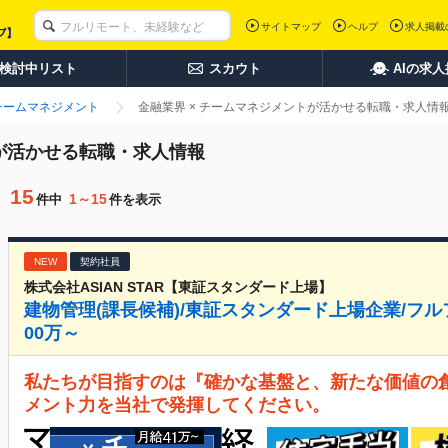
サイトマップ
ヘルプ
求人掲載
検討中リスト
スカウト
AIの求
チームマネジメント
金融業界 × チームマネジメントが活かせる転職・求人情
トが活かせる転職・求人情報
15
1～15
件中
件を表示
NEW
契約社員
株式会社ASIAN STAR【東証スタンダード上場】
建物管理(課長候補)/東証スタンダード上場企業/フル
00万～
私たちが目指すのは『確かな基盤と、新たな価値の
メント力を当社で発揮してください。