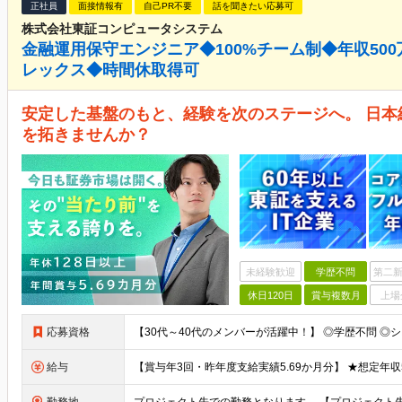
正社員
面接情報有
自己PR不要
話を聞きたい応募可
株式会社東証コンピュータシステム
金融運用保守エンジニア◆100%チーム制◆年収500
レックス◆時間休取得可
安定した基盤のもと、経験を次のステージへ。 日
を拓きませんか？
未経験歓迎
学歴不問
第二新
休日120日
賞与複数月
上場
応募資格
給与