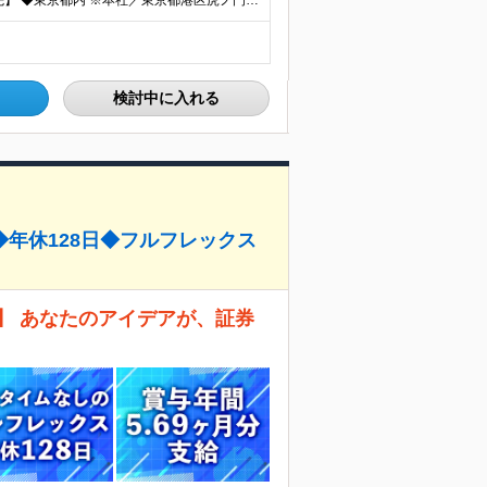
プロジェクト先での勤務となります。 【プロジェクト先】 ◆東京都内 ※本社／東京都港区虎ノ門5-13-1 虎ノ門40MTビル 8F ※原則として転居を伴う転勤はありません ※(変更の範囲)上記を除
検討中に入れる
年休128日◆フルフレックス
】 あなたのアイデアが、証券