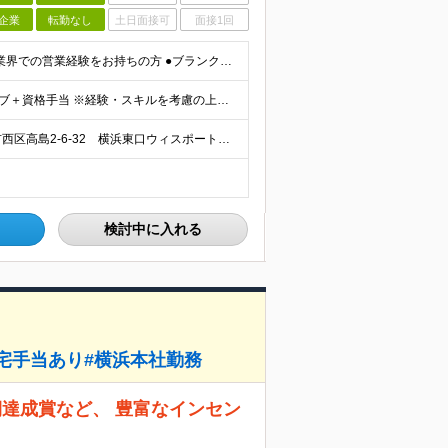
企業
転勤なし
土日面接可
面接1回
●学歴不問 ●普通自動車運転免許（AT限定可） ●不動産業界での営業経験をお持ちの方 ●ブランクOK ～こんな方を求めています～ ・目標を意識して行動することができる人 ・指示待ちではなく自身で考え
■想定年収500万円～ 月給40万円～＋各種インセンティブ＋資格手当 ※経験・スキルを考慮の上、当社規定により優遇致します ※試用期間3ヶ月あり。(給与・待遇・雇用形態に差異はありません) ※管理
＼横浜駅徒歩5分！転勤なし／ 【本社】 神奈川県横浜市西区高島2-6-32 横浜東口ウィスポートビル8F ※(変更の範囲)上記を除く当社関連勤務地
検討中に入れる
宅手当あり#横浜本社勤務
期達成賞など、 豊富なインセン