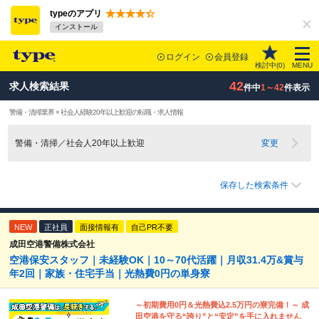
typeのアプリ
インストール
ログイン
会員登録
検討中(
0
)
MENU
42
求人検索結果
件中
1～42
件表示
警備・清掃業界 × 社会人経験20年以上歓迎の転職・求人情報
警備・清掃／社会人20年以上歓迎
変更
保存した検索条件
NEW
正社員
面接情報有
自己PR不要
成田空港警備株式会社
空港保安スタッフ｜未経験OK｜10～70代活躍｜月収31.4万&賞与
年2回｜家族・住宅手当｜光熱費0円の単身寮
～初期費用0円＆光熱費込2.5万円の寮完備！～ 成
田空港を守る“誇り”と“安定”を手に入れません