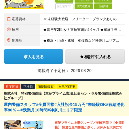
完全週休2日
賞与複数月
面接1回
応募資格
≪ 未経験大歓迎！フリーター・ブランクありの方もOK ≫ ■18歳以上（警備業法に基づくため） ■学歴不問 --------------- ＼65歳以下の方は【応募者全員面接】！／ 横浜・川崎にて積極
給与
★賞与年2回あり|支給実績約2.6ヶ月 ★家族手当や資格手当など手当が充実 ------- 月給27万～30万円＋賞与年2回(2025年度実績2.6ヵ月) ※経験･能力･経験を考慮の上､規定により優遇
勤務地
★横浜・川崎・成城・相模原など神奈川エリアでの勤務となります ★転勤なし／勤務地は希望を考慮します ------- ▼本社 神奈川県横浜市西区みなとみらい2-2-1 横浜ランドマークタワー39階 ※
求人を見る
検討中に入れる
掲載終了予定日：
2026.08.20
終了間近
正社員
面接情報有
自己PR不要
株式会社 特別警備保障【東証プライム市場上場 セントラル警備保障株式会
社グループ】
屋内警備スタッフ#全員面接#入社祝金15万円#未経験OK#有給消化
率80％～#残業月10時間#神奈川エリア限定
東証プライム上場グループ／年齢不問で【全員面
接】 快適な屋内警備が多く、お休みも大切にで