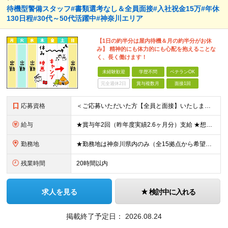
待機型警備スタッフ#書類選考なし＆全員面接#入社祝金15万#年休
130日程#30代～50代活躍中#神奈川エリア
【1日の約半分は屋内待機＆月の約半分がお休
み】 精神的にも体力的にも心配を抱えることな
く、長く働けます！
未経験歓迎
学歴不問
ベテランOK
完全週休2日
賞与複数月
面接1回
応募資格
＜ご応募いただいた方【全員と面接】いたします！＞ ●学歴不問、職種・業種未経験歓迎！ ●普通自動車免許をお持ちの方（AT限定可） ●65歳未満の方（定年年齢を上限とするため） 【こういった方も大歓迎
給与
★賞与年2回（昨年度実績2.6ヶ月分）支給 ★想定年収400万円～ ★想定月収251,000円～267,000円 ★入社祝い金15万円あり（規定あり） 月給221,000円～236,000円＋残業手
勤務地
★勤務地は神奈川県内のみ（全15拠点から希望を考慮） ※以下のいずれかの勤務地への配属となります ※車・バイク通勤OK ※転居を伴う転勤はありません ・神奈川県藤沢市朝日町（最寄り駅：藤沢駅） ・神
残業時間
20時間以内
求人を見る
検討中に入れる
掲載終了予定日：
2026.08.24