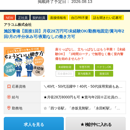
掲載終了予定日：
2026.08.13
NEW
正社員
契約社員
面接情報有
自己PR不要
話を聞きたい応募可
アラコム株式会社
施設警備【面接1回】月収28万円可/未経験OK/勤務地固定/賞与年2
回/月の半分休み可/夜勤なしの働き方可
座りっぱなし、立ちっぱなしはもう卒業！【未経
験OK】 「1時間ローテ」で無理なく働く室内警
備を始めませんか？
未経験歓迎
学歴不問
ベテランOK
完全週休2日
賞与複数月
面接1回
応募資格
＼40代・50代活躍中！40代・50代採用実績もあります◎／ ◆学歴不問 ◆未経験OK 【正社員デビュー、ブランクのある方も大歓迎！】 まずは面接にてお話しましょう♪ 【契約更新の可能性】あり／雇用
給与
★月収28万8000円も可 ★賞与年2回※正社員のみ 【正社員の場合】 月給236,100円～ ※残業が発生した場合、超過分は別途支給します ※試用期間4ヵ月あり。期間中の給与・待遇の差異はありませ
勤務地
☆「四ツ谷駅」「赤坂見附駅」「永田町駅」「麴町駅」が最寄り駅 ☆配置転換なし！毎日同じ場所で働けます！ ◆東京都千代田区紀尾井町 【勤務地固定のメリット】 ・通勤ルートが変わらない安心感 ・慣れた
求人を見る
検討中に入れる