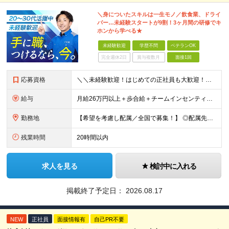
＼身についたスキルは一生モノ／飲食業、ドライ
バー…未経験スタートが9割！3ヶ月間の研修でキ
ホンから学べる★
未経験歓迎
学歴不問
ベテランOK
完全週休2日
賞与複数月
面接1回
応募資格
＼＼未経験歓迎！はじめての正社員も大歓迎！／／ ★業種・職種未経験歓迎 ★学歴不問 ★社会人デビュー・フリーターOK ＜応募条件＞ ■普通自動車免許（AT限定可） ＊1人1台、社用車を貸与します。
給与
月給26万円以上＋歩合給＋チームインセンティブ＋諸手当＋残業代 ※上記は東京のみの月給です。 ┗その他エリアは、月給22万円以上となります。 ※経験・スキルを考慮の上、弊社規程により優遇いたします。
勤務地
【希望を考慮し配属／全国で募集！】 ◎配属先は希望考慮 ◎転勤なし！ ★関東 ■東京 板橋区/世⽥⾕区/練⾺区/⾜⽴区/⼤⽥区/江⼾川区/多摩市 ■千葉 千葉市/船橋市/柏市 ■神奈川 横浜市/厚⽊
残業時間
20時間以内
求人を見る
検討中に入れる
掲載終了予定日：
2026.08.17
NEW
正社員
面接情報有
自己PR不要