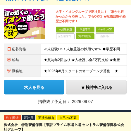
大手・イオングループで正社員に！ 「家から近
かったから応募した」でもOK◎ ★転職回数や経
歴は不問です！
未経験歓迎
学歴不問
ベテランOK
完全週休2日
賞与複数月
面接1回
応募資格
≪未経験OK！人柄重視の採用です≫ ◆学歴不問 ◆経歴不問 ◆正社員デビューOK ◆ブランクありOK ◆転職回数が多くてもOK ------------- ☆面接用のスーツをお持ちでなくても大丈夫！
給与
★賞与年2回あり ★入社祝い金3万円支給 ★出産祝い金や育児支援金などの手当も充実！ ≪給与モデル≫ 【東京】基本給27万2780円/月給＋時間外手当（25h） 【愛知】基本給25万4990円/月給
勤務地
★2026年8月スタートのオープニング募集！ ★そのほか北海道から九州まで各拠点でも採用実施中 ★勤務地により車・バイク・自転車通勤OK --------------------- ▽下記の勤務地にて
求人を見る
検討中に入れる
掲載終了予定日：
2026.09.07
終了間近
正社員
面接情報有
自己PR不要
株式会社 特別警備保障【東証プライム市場上場 セントラル警備保障株式会
社グループ】