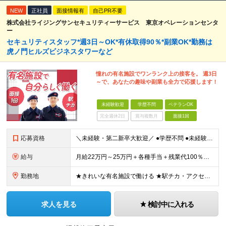
NEW
正社員
面接情報有
自己PR不要
株式会社ライジングサンセキュリティーサービス 東京オペレーションセンタ
ー
セキュリティスタッフ*週3日～OK*有休取得90％*副業OK*勤務は
虎ノ門ヒルズビジネスタワーなど
憧れの有名施設でワンランク上の接客を。 週3日
～で、あなたの趣味や副業も全力で応援します！
未経験歓迎
学歴不問
ベテランOK
完全週休2日
賞与複数月
面接1回
応募資格
＼未経験・第二新卒大歓迎／ ●学歴不問 ●未経験OK ●ブランクOK ＼こんな方はぜひご応募ください／ ●綺麗な有名施設で、誇りを持てる仕事がしたい ●自分の趣味や副業の時間をしっかり確保したい ●
給与
月給22万円～25万円＋各種手当＋残業代100％支給 ※ただし週3日勤務の場合は月給14.8万円～となります ※夜勤シフトの場合は、上記月給に加えて「深夜割増手当（22時～翌5時までの勤務に対して2
勤務地
★きれいな有名施設で働ける ★駅チカ・アクセス抜群 ＜GINZA SIX＞ 東京都中央区銀座6-10-1 ＜虎ノ門ヒルズ ビジネスタワー＞ 東京都港区虎ノ門1-17-1 ＜日本都市センター会館＞
求人を見る
検討中に入れる