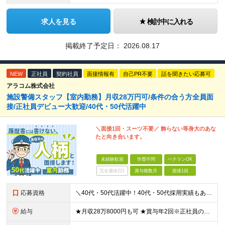
求人を見る
検討中に入れる
掲載終了予定日：
2026.08.17
NEW
正社員
契約社員
面接情報有
自己PR不要
話を聞きたい応募可
アラコム株式会社
施設警備スタッフ【室内勤務】月収28万円可/条件の合う方全員面
接/正社員デビュー大歓迎/40代・50代活躍中
＼面接1回・スーツ不要／ 飾らない等身大のあな
たと向き合います。
未経験歓迎
学歴不問
ベテランOK
完全週休2日
賞与複数月
面接1回
応募資格
＼40代・50代活躍中！40代・50代採用実績もあります◎／ ◆学歴不問 ◆未経験OK 【正社員デビュー、ブランクのある方も大歓迎！】 まずは面接にてお話しましょう♪ 【契約更新の可能性】あり／雇用
給与
★月収28万8000円も可 ★賞与年2回※正社員のみ 【正社員の場合】 月給236,100円～ ※残業が発生した場合、超過分は別途支給します ※試用期間4ヵ月あり。期間中の給与・待遇の差異はありませ