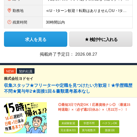
勤務地
≪U・Iターン歓迎！転勤はありません◎U・Iターン歓迎◎マイカー通勤OK（勤務地による）≫ 東京都・横浜市・千葉県・埼玉県・栃木県・山梨県・茨城県いずれかのエリアでの勤務となります。 勤務地はお住ま
残業時間
30時間以内
求人を見る
検討中に入れる
掲載終了予定日：
2026.08.27
NEW
契約社員
株式会社ヨドセイ
収集スタッフ★フリーターや定職を見つけたい方歓迎！★学歴職歴
不問★賞与年2★面接1回＆書類選考基本なし
◎最短3日で内定OK！応募資格ナシ◎ 〈最速15
時退勤〉×〈必ず週2日休み〉×〈月22万～〉！
未経験歓迎
学歴不問
ベテランOK
完全週休2日
賞与複数月
面接1回