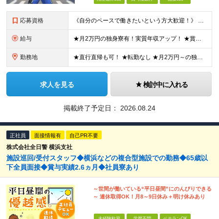
応募資格
《自分のペースで働きたいという方大歓迎！》 応募資格を満たす方全員面接実施中！ ◆未経験OK ◆18歳以上（警備業法第14条の規定のため） ◆学歴不問 ◆普通自動車免許（AT可） 【こんな方にピッ
給与
★月2万円の独身寮有！実質年収アップ！ ★賞与年2回！ 月給:25万2,000円～25万7,500円+諸手当＋賞与(年2回) ※経験やスキルを考慮して金額を決定します ※残業代は全額支給します ※
勤務地
★直行直帰も可！ ★転勤なし ★月2万円～の独身寮を完備しているので、遠方からの応募も歓迎！ 神奈川県内の各エリアに配属 【横浜支社】 神奈川県横浜市西区みなとみらい2-3-3クイーンズタワーＢ7
求人を見る
検討中に入れる
掲載終了予定日：
2026.08.24
正社員
面接情報有
自己PR不要
株式会社全日警 横浜支社
施設巡回/受付スタッフ◆横浜などの複合型施設での勤務◆65歳以
下全員面接◆賞与実績2.6ヵ月◆社員寮あり
～世間が働いている“平日昼間”にのんびりできる
～ 連休取得OK！月8～9日休み＋明け休みあり
未経験歓迎
学歴不問
ベテランOK