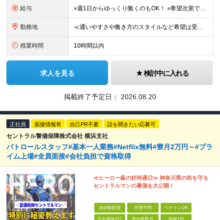
給与
⭐︎週1日からゆっくり働くのもOK！ ⭐︎希望次第で収入UPも可能！ 当務（当直）／日給21,450円～24,700円 長夜勤／日給13,650円～15,275円 ※支給方法※ 15日締め、25日
勤務地
≪通いやすさや働き方のスタイルなど希望は受け入れます！》 ★転居を伴う転勤なし ★直行直帰が基本 ★駅チカ・オープニング案件も多数 ・希望に応じて東京都内近郊、ほか神奈川・千葉・埼玉も含め、配属先を
残業時間
10時間以内
求人を見る
検討中に入れる
掲載終了予定日：
2026.08.20
正社員
面接情報有
自己PR不要
話を聞きたい応募可
セントラル警備保障株式会社 横浜支社
パトロールスタッフ#基本一人業務#Netflix無料#寮月2万円～#プラ
イム上場#全員面接#会社負担で資格取得
≪ヒーロー級の好待遇◎≫ 神奈川県の街を守る
セントラルマンの裏側を大公開！
未経験歓迎
学歴不問
ベテランOK
完全週休2日
賞与複数月
面接1回