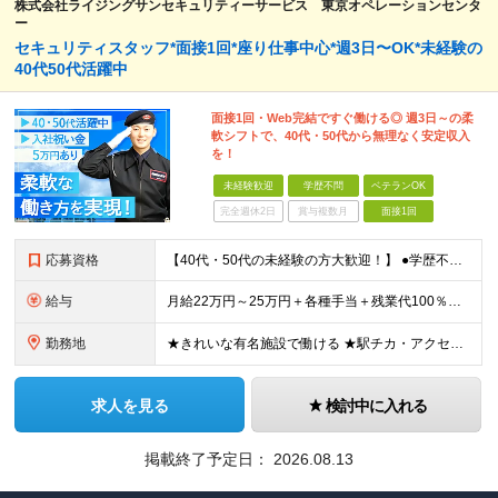
株式会社ライジングサンセキュリティーサービス 東京オペレーションセンタ
ー
セキュリティスタッフ*面接1回*座り仕事中心*週3日〜OK*未経験の
40代50代活躍中
面接1回・Web完結ですぐ働ける◎ 週3日～の柔
軟シフトで、40代・50代から無理なく安定収入
を！
未経験歓迎
学歴不問
ベテランOK
完全週休2日
賞与複数月
面接1回
応募資格
【40代・50代の未経験の方大歓迎！】 ●学歴不問 ●未経験OK ●ブランクOK ★「体力的に無理なく働きたい」という思いをお持ちの方を歓迎します。 ★「人と話すのが好き」「誰かの役に立つ仕事がした
給与
月給22万円～25万円＋各種手当＋残業代100％支給 ※ただし週3日勤務の場合は月給14.8万円～となります ※夜勤シフトの場合は、上記月給に加えて「深夜割増手当（22時～翌5時までの勤務に対して2
勤務地
★きれいな有名施設で働ける ★駅チカ・アクセス抜群 ＜GINZA SIX＞ 東京都中央区銀座6-10-1 ＜虎ノ門ヒルズ ビジネスタワー＞ 東京都港区虎ノ門1-17-1 ＜日本都市センター会館＞
求人を見る
検討中に入れる
掲載終了予定日：
2026.08.13