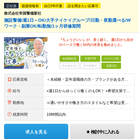
正社員
面接情報有
自己PR不要
話を聞きたい応募可
株式会社帝国警備新社
施設警備/週1日～OK/大手テイケイグループ/日勤・夜勤選べる/W
ワーク・副業OK/転勤無/1ヶ月研修期間
『ちょうどいい』が、長く続く。 週1日から自分
のペースで働く60代の本音を集めました。
未経験歓迎
学歴不問
ベテランOK
完全週休2日
賞与複数月
面接1回
応募資格
＜未経験・定年退職後の方・ブランクがある方も大歓迎！＞ ※学歴不問 ★基本的なPCスキルをお持ちの方は歓迎します！ ★コミュニケーションが得意でない方でも大丈夫！ ★専門知識は不要、丁寧に指導しま
給与
⭐︎週1日からゆっくり働くのもOK！ ⭐︎希望次第で収入UPも可能！ 日勤／日給10,400円～11,700円 当務（当直）／日給21,450円～24,700円 長夜勤／日給13,650円～15,2
勤務地
≪通いやすさや働き方のスタイルなど希望は受け入れます！≫ ★転居を伴う転勤なし ★直行直帰が基本 ★駅チカ・オープニング案件も多数 ・希望に応じて東京都内近郊、ほか神奈川・千葉・埼玉も含め、配属先を
残業時間
10時間以内
求人を見る
検討中に入れる