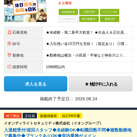
きる環境
未経験歓迎
学歴不問
ベテランOK
完全週休2日
賞与複数月
面接1回
応募資格
★未経験・第二新卒大歓迎！ ★社会人＆正社員デビューを実現できます♪ ★学歴・転職回数・ブランク不問 ★65歳未満の方（定年年齢を上限とするため） ※人物重視の採用です！ ≪未経験スタートの社員が多
給与
★入社祝い金15万円を支給！（規定あり） ◎賞与年2回（2.6ヶ月分） ◎通勤手当（月5万円まで） ◎残業手当（全額支給） ◎家族手当（1名につき7,000円支給） ◎夜勤手当（1000円/回 ※1ヶ
勤務地
★勤務地は横浜・小田原・平塚など神奈川エリア限定！ ★面接1回で入社が可能です。最短1週間での入社も！ 平塚市内（施設先）もしくは隣接する近隣の地域での勤務となります。 ・神奈川県平塚市 ・神奈川県
残業時間
10時間以内
求人を見る
検討中に入れる
掲載終了予定日：
2026.08.24
終了間近
正社員
面接情報有
自己PR不要
イオンディライトセキュリティ株式会社（イオングループ）
入退館受付/巡回スタッフ◆未経験OK◆転職回数不問◆複数勤務地
で募集中◆ブランクありOK◆室内業務がメイン