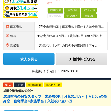
か？
未経験歓迎
学歴不問
ベテランOK
完全週休2日
賞与複数月
面接1回
応募資格
【完全未経験OK｜応募資格を満たす方は全員面接！】 ◎学歴不問／前職不問／転職回数不問 ◎自動車免許・英語力なども一切不問 ◎58歳以下の方（長期のキャリア形成を図るため） ブランクがある方、正社員
給与
★想定月収31.4万円～＋賞与年2回（59万円以上） ★入社お祝い金15万円支給 ★水道+光熱費無料の家賃がリーズナブルな社員寮(単身寮)あり！ 月給24万5000円以上(基本給21万1000円＋業
勤務地
【転勤なし｜月2.5万円の単身寮完備｜マイカー・バイク通勤OK】 成田空港または空港関連施設での勤務となります。 お住まいや希望を考慮し、千葉市美浜区・四街道市への配属となる場合もあります。 【本社
求人を見る
検討中に入れる
掲載終了予定日：
2026.08.31
NEW
正社員
面接情報有
自己PR不要
成田空港警備株式会社
成田空港の保安スタッフ｜未経験OK｜月収31.4万～｜月2.5万の単
身寮｜住宅手当&家族手当｜入社祝い金15万