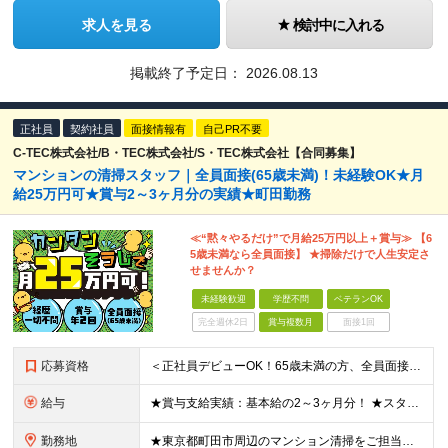
求人を見る
検討中に入れる
掲載終了予定日：
2026.08.13
正社員
契約社員
面接情報有
自己PR不要
C-TEC株式会社/B・TEC株式会社/S・TEC株式会社【合同募集】
マンションの清掃スタッフ｜全員面接(65歳未満)！未経験OK★月
給25万円可★賞与2～3ヶ月分の実績★町田勤務
≪“黙々やるだけ”で月給25万円以上＋賞与≫ 【6
5歳未満なら全員面接】 ★掃除だけで人生安定さ
せませんか？
未経験歓迎
学歴不問
ベテランOK
完全週休2日
賞与複数月
面接1回
応募資格
＜正社員デビューOK！65歳未満の方、全員面接＞ ◆学歴・経歴不問 ◆転職回数が多くてもOK ◆未経験／第二新卒OK ◆ブランクありOK ◆65歳未満の方（※定年年齢を上限として募集するため） ★黙
給与
★賞与支給実績：基本給の2～3ヶ月分！ ★スタッフ管理（シフト調整など）の経験があれば【月給28万円以上】 ＝＝ライフスタイルに合わせて働き方を選べます＝＝ ■正社員 ＜未経験者＞月給25万円～35
勤務地
★東京都町田市周辺のマンション清掃をご担当いただきます！ 【B・TEC株式会社／町田事業部】 東京都町田市南町田3-32-50 ※雇用先はB・TEC株式会社です ※(変更の範囲)上記を除く当社関連