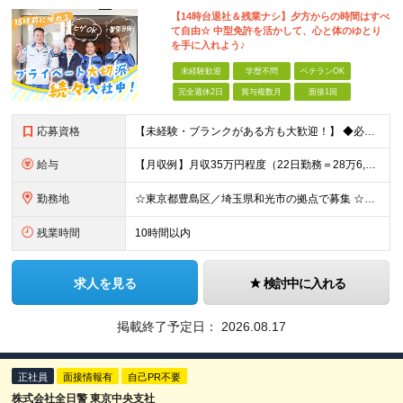
【14時台退社＆残業ナシ】夕方からの時間はすべ
て自由☆ 中型免許を活かして、心と体のゆとり
を手に入れよう♪
未経験歓迎
学歴不問
ベテランOK
完全週休2日
賞与複数月
面接1回
応募資格
【未経験・ブランクがある方も大歓迎！】 ◆必須条件：準中型免許以上をお持ちの方 ※学歴・年齢・性別・職歴はいっさい不問です！ ★こんな方にピッタリ★ ・毎日決まった時間に帰ってプライベートを楽しみた
給与
【月収例】月収35万円程度（22日勤務＝28万6,000円＋各種手当） ★年収460万円の先輩も活躍中です！ ★通勤手当（全額）、家族手当（配偶者：1万4000円/子：9000円）、休日出勤手当など各
勤務地
☆東京都豊島区／埼玉県和光市の拠点で募集 ☆バイク・自転車通勤OK！ ☆交通費全額支給 【本社／池袋営業所】 東京都豊島区東池袋2-38-20 【和光事務所】 埼玉県和光市新倉7-9-1 ※勤務
残業時間
10時間以内
求人を見る
検討中に入れる
掲載終了予定日：
2026.08.17
正社員
面接情報有
自己PR不要
株式会社全日警 東京中央支社