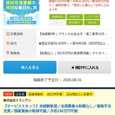
家賃2.5万円の寮／月収31.4万円／賞与59万円あ
り！ 成田空港で、“安定した暮らし”を手に入れ
よう★
未経験歓迎
学歴不問
ベテランOK
完全週休2日
賞与複数月
面接1回
応募資格
【未経験OK｜ブランクがある方・第二新卒の方・正社員が初めての方も歓迎！】 ★応募資格を満たす方は面接確約！ ★20代・30代の若手スタッフも多数活躍中！ ◎58歳以下の方（長期のキャリア形成を図る
給与
★想定月収31.4万円～＋賞与年2回（59万円以上） ★入社お祝い金15万円支給 ★水道+光熱費無料の家賃がリーズナブルな社員寮(単身寮)あり！ ★住宅手当&家族手当あり 月給24万5000円以上(
勤務地
【転勤なし｜月2.5万円の単身寮完備｜マイカー・バイク通勤OK】 成田空港または空港関連施設での勤務となります。 お住まいや希望を考慮し、千葉市美浜区・四街道市への配属となる場合もあります。 【本社
求人を見る
検討中に入れる
掲載終了予定日：
2026.08.31
NEW
正社員
面接情報有
自己PR不要
話を聞きたい応募可
株式会社クラシアン
【サービススタッフ】未経験歓迎／全国募集＆転勤なし／資格手当
充実／国家資格の取得可能／月収150万円可能