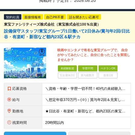
掲載終了予定日：
2026.08.20
契約社員
面接情報有
自己PR不要
話を聞きたい応募可
東宝ファシリティーズ株式会社（東宝株式会社100％出資）
設備保守スタッフ/東宝グループ/1日働いて2日休み/賞与年2回/日比
谷・有楽町・新宿など都内23区＆駅チカ
映画やエンタメで有名な東宝グループで、 自分
がやってみたいこと、自分に合ったことを実現し
ませんか？
未経験歓迎
学歴不問
ベテランOK
完全週休2日
賞与複数月
面接1回
応募資格
＼資格・年齢・学歴一切不問！40代の未経験入社実績多数！／ ◆未経験歓迎 ◆学歴・職歴・ブランクも一切不問です！ ━━━━━━━━━━━━━━━━━ ◎30代～50代を中心に幅広い年代が活躍中◎ 6
給与
＼想定年収370万円～(※)｜賞与年2回＆充実した手当あり！／ ◆家族手当 ◆役付手当 ◆資格手当 ◆年末年始勤務手当 ◆宿直手当 ◆交通費支給（6ヶ月分の定期代を支給） ◆残業手当全額支給 ◆月給
勤務地
★日比谷・有楽町・新宿など、都内23区の東宝グループが所有する施設・ビルへの配属です ★駅チカで通勤便利！ ※転居を伴う転勤はありません ▼ 配属先例 ▼ ＜日比谷・有楽町エリア＞ ・東宝日比谷ビル
残業時間
20時間以内