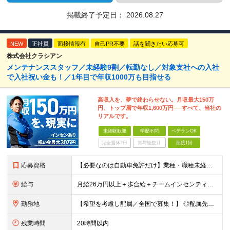
掲載終了予定日：
2026.08.27
NEW
正社員
面接情報有
自己PR不要
話を聞きたい応募可
株式会社クラシアン
メンテナンススタッフ／未経験9割／転勤なし／対象支社への入社
で入社祝い金も！／1年目で年収1000万も目指せる
高収入を、夢で終わらせない。月収最大150万
円、トップ層で年収1,600万円──すべて、当社の
リアルです。
未経験歓迎
学歴不問
ベテランOK
完全週休2日
賞与複数月
面接1回
応募資格
【必要なのは自動車免許だけ】業種・職種未経験歓迎／学歴不問／正社員デビューの方、フリーターの方もOK！ ＜応募条件＞ ■普通自動車免許（AT限定可） ＊1人1台、社用車を貸与します。 ＊「運転に自信
給与
月給26万円以上＋歩合給＋チームインセンティブ＋諸手当＋残業代 ※上記は東京のみの月給です。 ┗その他エリアは、月給22万円以上となります。 ※経験・スキルを考慮の上、弊社規程により優遇いたします。
勤務地
【希望を考慮し配属／全国で募集！】 ◎配属先は希望考慮！ ◎転勤なし ★関東 ■東京 板橋区/世⽥⾕区/練⾺区/⾜⽴区/⼤⽥区/江⼾川区/多摩市 ■千葉 千葉市/船橋市/柏市 ■神奈川 横浜市/厚⽊
残業時間
20時間以内