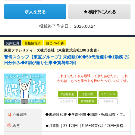
求人を見る
検討中に入れる
掲載終了予定日：
2026.08.24
契約社員
面接情報有
自己PR不要
東宝ファシリティーズ株式会社（東宝株式会社100％出資）
警備スタッフ【東宝グループ】未経験OK◆50代活躍中◆1勤務で2
日分休み◆8割が座り仕事◆賞与年2回
これまでたくさん頑張ってきたあなたに。 これ
からは、もっと肩の力を抜いたっていいんです。
未経験歓迎
学歴不問
ベテランOK
完全週休2日
賞与複数月
面接1回
応募資格
◆未経験歓迎 ◆学歴不問 ◆職歴・転職回数・ブランク期間も一切不問！ ◆中途入社100％ ━━━━━━━━━━━━━━━━━ 40代～50代を中心に、幅広い年代が活躍中。 定年後も、嘱託社員として6
給与
★月収例｜27.1万円（月給+残業代2.4万円+資格手当0.2万円+家族手当0.85万円） ★賞与年2回＆充実した手当あり！ ■月給23万6,500円～＋賞与年2回＋各種手当 ┗月給には職務手当19