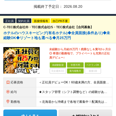
掲載終了予定日：
2026.08.20
正社員
契約社員
面接情報有
自己PR不要
C-TEC株式会社/B・TEC株式会社/S・TEC株式会社【合同募集】
ホテルのハウスキーピング(有名ホテル)◆全員面接(条件あり)◆未
経験OK◆リゾート地も選べる◆月25万円
未経験から月給25万円！残業なし＆賞与3ヶ月分
◎ 希望の勤務地で、プライベートも充実の正社
員デビュー♪
未経験歓迎
学歴不問
ベテランOK
完全週休2日
賞与複数月
面接1回
応募資格
＜正社員デビューOK！60歳未満の方、全員面接＞ ◆学歴・経歴不問 ◆転職回数が多くてもOK ◆未経験／第二新卒OK ◆ブランクありOK ◆60歳未満の方（※定年年齢を上限として募集するため） ☆普
給与
★スタッフ管理（シフト調整など）の経験があれば【月給28万円以上】 ★賞与支給実績：基本給の2ヶ月分～3ヶ月分 ＝＝ライフスタイルに合わせて働き方を選べます＝＝ ■正社員 ＜未経験者＞月給25万円(
勤務地
＜北海道から沖縄まで各地で募集中！配属先は希望に合わせて決定します＞ ■北海道 ・パーク ハイアット ニセコ HANAZONO ★住み込み可 北海道虻田郡倶知安町字岩尾別328-47 ・インターコン