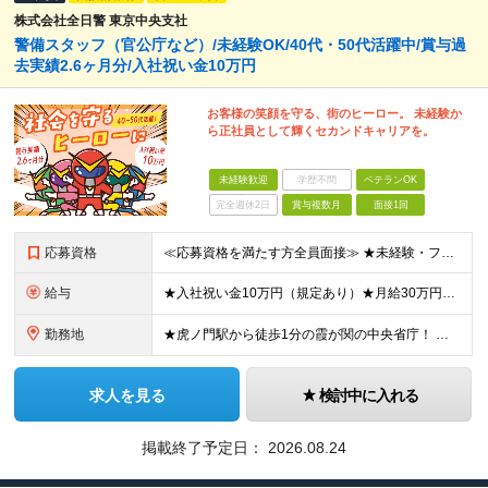
株式会社全日警 東京中央支社
警備スタッフ（官公庁など）/未経験OK/40代・50代活躍中/賞与過
去実績2.6ヶ月分/入社祝い金10万円
お客様の笑顔を守る、街のヒーロー。 未経験か
ら正社員として輝くセカンドキャリアを。
未経験歓迎
学歴不問
ベテランOK
完全週休2日
賞与複数月
面接1回
応募資格
≪応募資格を満たす方全員面接≫ ★未経験・フリーターからの正社員デビューもOK（40代～60代活躍中） ★第二新卒OK 今までの経歴や転職回数は不問！ 「誠実に対応できる」「真面目にコツコツ頑張れる」
給与
★入社祝い金10万円（規定あり）★月給30万円以上も可能/賞与年2回（2025年度実績例：2.6ヶ月分） 月給21万2250円～37万円+賞与年2回 ※経験・能力を考慮の上、当社規定により決定します
勤務地
★虎ノ門駅から徒歩1分の霞が関の中央省庁！ ◆新宿/池袋/秋葉原/水道橋/吉祥寺/永田町/小川など駅チカの勤務地多数 地上出口から屋根伝いで雨の日も濡れずに出勤もできます。 ビル内のコンビニや職員用
求人を見る
検討中に入れる
掲載終了予定日：
2026.08.24