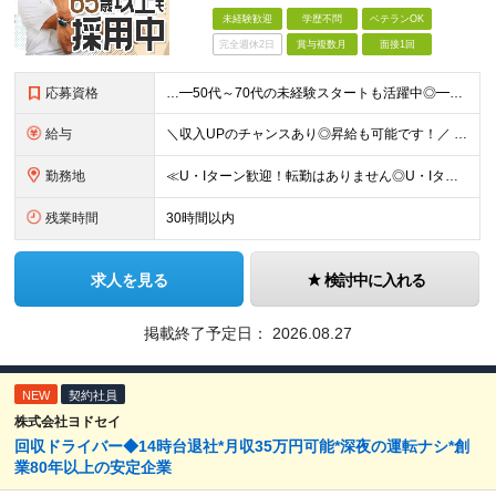
未経験歓迎
学歴不問
ベテランOK
完全週休2日
賞与複数月
面接1回
応募資格
…━50代～70代の未経験スタートも活躍中◎━… ◆学歴不問 ◆業界・職種未経験＆無資格でもご応募いただけます！ ＝＝全員面接＆面接1回のスピード採用！＝＝ ほぼ全員が中途入社で、ベテラン層のチャレ
給与
＼収入UPのチャンスあり◎昇給も可能です！／ ◆正社員 月給(地域による）＋グレード手当、深夜手当、残業代（全額支給）等の各種手当＋賞与年2回 ＜東京都／神奈川県（横浜市）＞ 月給21万4000円～
勤務地
≪U・Iターン歓迎！転勤はありません◎U・Iターン歓迎◎マイカー通勤OK（勤務地による）≫ 東京都・横浜市・千葉県・埼玉県・栃木県・山梨県・茨城県いずれかのエリアでの勤務となります。 勤務地はお住ま
残業時間
30時間以内
求人を見る
検討中に入れる
掲載終了予定日：
2026.08.27
NEW
契約社員
株式会社ヨドセイ
回収ドライバー◆14時台退社*月収35万円可能*深夜の運転ナシ*創
業80年以上の安定企業