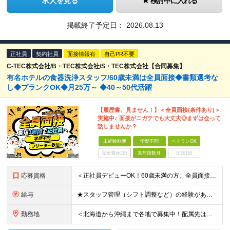
求人を見る
検討中に入れる
掲載終了予定日：
2026.08.13
正社員
契約社員
面接情報有
自己PR不要
C-TEC株式会社/B・TEC株式会社/S・TEC株式会社【合同募集】
有名ホテルの食器洗浄スタッフ/60歳未満は全員面接◆書類選考な
し◆ブランクOK◆月25万～ ◆40～50代活躍
【履歴書、見ません！】＜全員面接(条件あり)＞
実施中♪ 面接がニガテでも大丈夫◎まずは会って
話しませんか？
未経験歓迎
学歴不問
ベテランOK
完全週休2日
賞与複数月
面接1回
応募資格
＜正社員デビューOK！60歳未満の方、全員面接＞ ◆学歴・経歴不問 ◆転職回数が多くてもOK ◆未経験／第二新卒OK ◆ブランクありOK ◆60歳未満の方（※定年年齢を上限として募集するため） ☆普
給与
★スタッフ管理（シフト調整など）の経験があれば【月給28万円以上】 ★賞与支給実績：基本給の2ヶ月分～3ヶ月分 ＝＝ライフスタイルに合わせて働き方を選べます＝＝ ■正社員 ＜未経験者＞月給25万円～
勤務地
＜北海道から沖縄まで各地で募集中！配属先は希望に合わせて決定します＞ ■北海道 ・パーク ハイアット ニセコ HANAZONO ★住み込み可 北海道虻田郡倶知安町字岩尾別328-47 ■東京都 ・