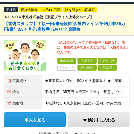
正社員
面接情報有
自己PR不要
話を聞きたい応募可
ＡＬＳＯＫ東京株式会社【東証プライム上場グループ】
【警備スタッフ】面接一回/未経験歓迎/屋内メイン/平均月収35万
円/賞与3.3ヶ月分/家族手当あり/全員面接
【ALSOKグループ／都内勤務・転勤なし】 実
は、警備の仕事で最も大切なのは「人柄の良さ」
なんです。
未経験歓迎
学歴不問
ベテランOK
完全週休2日
賞与複数月
面接1回
応募資格
★事業拡大に伴い、50名の大型募集！ ★ご家庭をお持ちの方も歓迎です ※18歳以上の方（警備業法第14条の警備業務のため） ※学歴不問 ≪こんな方をお待ちしています！≫ ・家族に喜ばれる転職をしたい
給与
平均月収：35万円 ≪充実の手当をご用意しています！≫ ★扶養家族手当 ┗配偶者：月1万8000円 ┗60歳以上の親：月2000円／人 ┗子一人：月5000円 ※二人以上の場合は6000円／人 ★資
勤務地
★転勤なし★東京都内（主に23区内）のみの勤務★勤務地は希望を考慮 丸の内／有楽町／新宿／六本木／虎ノ門／押上などの各施設 ※駅チカや駅直結の勤務先がほとんど！ 【本社】東京都千代田区大手町1-3
求人を見る
検討中に入れる