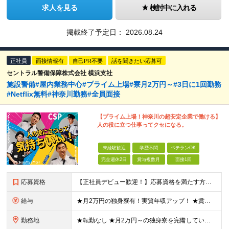
求人を見る
検討中に入れる
掲載終了予定日：
2026.08.24
正社員
面接情報有
自己PR不要
話を聞きたい応募可
セントラル警備保障株式会社 横浜支社
施設警備#屋内業務中心#プライム上場#寮月2万円～#3日に1回勤務
#Netflix無料#神奈川勤務#全員面接
【プライム上場！神奈川の超安定企業で働ける】
人の役に立つ仕事ってクセになる。
未経験歓迎
学歴不問
ベテランOK
完全週休2日
賞与複数月
面接1回
応募資格
【正社員デビュー歓迎！】応募資格を満たす方全員面接実施中！ ◆未経験OK ◆18歳以上（警備業法第14条の規定のため） ◆学歴不問 【こんな方にピッタリ！】 ◆人の役に立つ仕事がしたい方 ◆やりが
給与
★月2万円の独身寮有！実質年収アップ！ ★賞与年2回！ 月給:23万4,500円～24万円+諸手当＋賞与(年2回) ※経験やスキルを考慮して金額を決定します ※残業代は全額支給します ※試用期間3
勤務地
★転勤なし ★月2万円～の独身寮を完備しているので、遠方からの応募も歓迎！ 神奈川県内の施設へ配属 （あなたの希望や適性を合わせた配属を行っています） 【横浜支社】 神奈川県横浜市西区みなとみらい