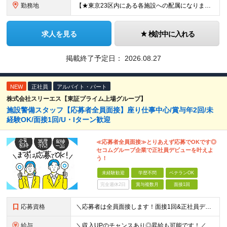
勤務地
【★東京23区内にある各施設への配属になります★】 ・東京駅（丸の内エリア） ・紀尾井町（赤坂見附エリア）な ・新橋 ・有楽町 ・浜松町 ・田町 ・三鷹市（防災公園の施設 国内データセンター） ・渋
求人を見る
検討中に入れる
掲載終了予定日：
2026.08.27
NEW
正社員
アルバイト・パート
株式会社スリーエス【東証プライム上場グループ】
施設警備スタッフ【応募者全員面接】座り仕事中心/賞与年2回/未
経験OK/面接1回/U・Iターン歓迎
≪応募者全員面接≫とりあえず応募でOKです◎
セコムグループ企業で正社員デビューを叶えよ
う！
未経験歓迎
学歴不問
ベテランOK
完全週休2日
賞与複数月
面接1回
応募資格
＼応募者は全員面接します！面接1回&正社員デビューも歓迎◎／ ◆学歴不問 ◆未経験OK ＜応募者は全員面接します！＞ 当社が大切にしているのは「素直で、コツコツ仕事に取り組める」こと。 入社後サポー
給与
＼収入UPのチャンスあり◎昇給も可能です！／ ◆正社員 月給(地域による）＋グレード手当、深夜手当、残業代（全額支給）等の各種手当＋賞与年2回 ＜東京都／神奈川県（横浜市）＞ 月給21万4000円～