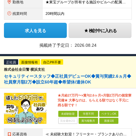
勤務地
★東宝グループが所有する施設やビルへの配属となります。 ★駅直結～徒歩2分以内だからアクセス楽々◎ ▼配属先は、以下のいずれかです！▼ ・東宝日比谷ビル …日比谷駅より徒歩2分 ・有楽町センタービル
残業時間
20時間以内
求人を見る
検討中に入れる
掲載終了予定日：
2026.08.24
正社員
面接情報有
自己PR不要
株式会社全日警 横浜支社
セキュリティースタッフ◆正社員デビューOK◆賞与実績2.6ヵ月◆
社員寮月額2万◆設立60年超◆希望休/連休OK
★月給27万円〜×賞与2.6ヶ月×月額2万円の個室寮
完備★ 大事なのは、もらえる額ではなく手元に
残る額です！
未経験歓迎
学歴不問
ベテランOK
完全週休2日
賞与複数月
面接1回
応募資格
≪ 未経験大歓迎！フリーター・ブランクありの方もOK ≫ ■18歳以上（警備業法に基づくため） ■学歴不問 --------------- ＼65歳以下の方は【応募者全員面接】！／ 横浜・川崎エリアで