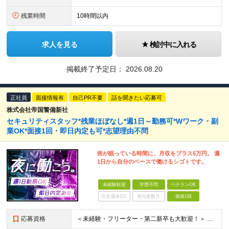
残業時間
10時間以内
求人を見る
検討中に入れる
掲載終了予定日：
2026.08.20
正社員
面接情報有
自己PR不要
話を聞きたい応募可
株式会社帝国警備新社
セキュリティスタッフ*残業ほぼなし*週1日～勤務可*Wワーク・副
業OK*面接1回・即日内定も可*志望理由不問
街が眠っている時間に、月収をプラス5万円。 週
1日から自分のペースで働けるシゴトです。
未経験歓迎
学歴不問
ベテランOK
完全週休2日
賞与複数月
面接1回
応募資格
＜未経験・フリーター・第二新卒も大歓迎！＞ ※学歴不問 ★堅苦しい志望動機は必要なし！ ★コミュ力に自信がなくてもOK！ ★特別な資格や専門知識は必要ありません！ 【こんな想いをお持ちの方はぜひ