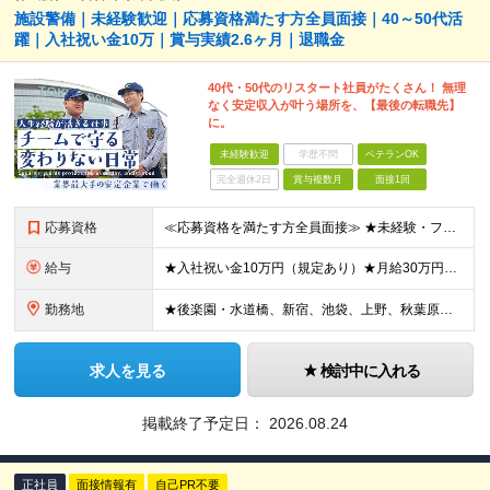
施設警備｜未経験歓迎｜応募資格満たす方全員面接｜40～50代活
躍｜入社祝い金10万｜賞与実績2.6ヶ月｜退職金
40代・50代のリスタート社員がたくさん！ 無理
なく安定収入が叶う場所を、【最後の転職先】
に。
未経験歓迎
学歴不問
ベテランOK
完全週休2日
賞与複数月
面接1回
応募資格
≪応募資格を満たす方全員面接≫ ★未経験・フリーターからの正社員デビューもOK（40代～60代活躍中） ★第二新卒OK 今までの経歴や転職回数は不問！ 「誠実に対応できる」「真面目にコツコツ頑張れる」
給与
★入社祝い金10万円（規定あり）★月給30万円以上も可能/賞与年2回（2025年度実績例：2.6ヶ月分） 月給21万2250円～37万円+賞与年2回 ※経験・能力を考慮の上、当社規定により決定します
勤務地
★後楽園・水道橋、新宿、池袋、上野、秋葉原、錦糸町、霞が関、白金高輪、吉祥寺、永田町、小川など複数勤務地で募集 ★東京ドームで積極採用中 東京ドームを始め、勤務地はご希望を考慮の上、決定いたします。
求人を見る
検討中に入れる
掲載終了予定日：
2026.08.24
正社員
面接情報有
自己PR不要