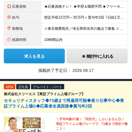
応募資格
★応募資格ナシ！ ★学歴＆職歴不問 ★フリーター・第二新卒・ベテランも歓迎 ★未経験OK ☆＼こんなタイプが活躍中／☆ 一つでも当てはまったらご応募ください！ □とにかく自由な時間を増やしたい □体
給与
想定月収22万円～35万円＋賞与年2回 └日給1万1,000円以上＋賞与年2回＋各種手当 ☆残業代は全額支給します！ ※経験・能力を考慮し決定します ※試用期間あり（6ヶ月） 給与・条件に変更はあ
勤務地
☆東京都豊島区／埼玉県和光市の拠点で募集 ☆バイク・自転車通勤OK！ ☆交通費全額支給 【本社／池袋営業所】 東京都豊島区東池袋2-38-20 【和光事務所】 埼玉県和光市新倉7-9-1 ※勤務
残業時間
10時間以内
求人を見る
検討中に入れる
掲載終了予定日：
2026.08.17
NEW
正社員
アルバイト・パート
株式会社スリーエス【東証プライム上場グループ】
セキュリティスタッフ◆73歳まで再雇用可能◆座り仕事中心◆東
証プライム上場G◆応募者全員面接◆賞与年2回
＼平均年齢57歳！「同世代」しかいません◎／
東証プライム上場グループで、73歳まで現役で働
こう！