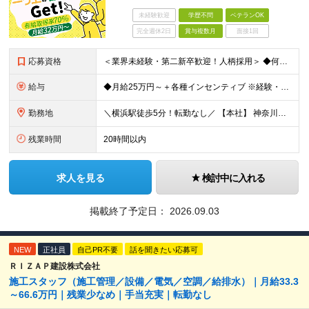
未経験歓迎
学歴不問
ベテランOK
完全週休2日
賞与複数月
面接1回
応募資格
＜業界未経験・第二新卒歓迎！人柄採用＞ ◆何らかの営業経験をお持ちの方 ◆学歴不問 ◆普通運転免許(AT限定可) ＼こんな方を求めています／ ・目標を意識して行動することができる人 ・指示待ちではな
給与
◆月給25万円～＋各種インセンティブ ※経験・スキルを考慮の上、当社規定により優遇致します ※試用期間3ヶ月あり。(給与・待遇・雇用形態に差異はありません) ※残業代全額支給
勤務地
＼横浜駅徒歩5分！転勤なし／ 【本社】 神奈川県横浜市西区高島2-6-32 横浜東口ウィスポートビル8F ※(変更の範囲)上記を除く当社関連勤務地
残業時間
20時間以内
求人を見る
検討中に入れる
掲載終了予定日：
2026.09.03
NEW
正社員
自己PR不要
話を聞きたい応募可
ＲＩＺＡＰ建設株式会社
施工スタッフ（施工管理／設備／電気／空調／給排水）｜月給33.3
～66.6万円｜残業少なめ｜手当充実｜転勤なし