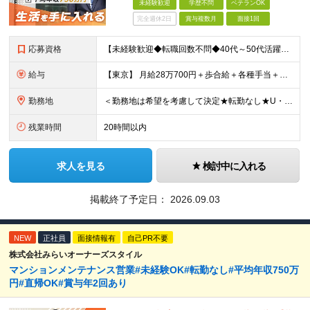
未経験歓迎
学歴不問
ベテランOK
完全週休2日
賞与複数月
面接1回
応募資格
【未経験歓迎◆転職回数不問◆40代～50代活躍】 ＜＜志望動機は『稼ぎたい』だけでもOKです＞＞ 今回の募集は、今後の事業拡大に向けた 土台を築いていくための"増員"募集です。 ★未経験歓迎！業
給与
【東京】 月給28万700円＋歩合給＋各種手当＋賞与年2回 ※固定残業代57,900円（36時間分）を含む 【大阪】 月給26万8200円＋歩合給＋各種手当＋賞与年2回 ※固定残業代55,400円（
勤務地
＜勤務地は希望を考慮して決定★転勤なし★U・Iターン歓迎＞ ※希望を考慮し、全国各エリアのいずれかの支店へ配属 【関東】 宇都宮支店／大宮支店／千葉支店 新宿支店／横浜支店／大和支店 【東海】 名
残業時間
20時間以内
求人を見る
検討中に入れる
掲載終了予定日：
2026.09.03
NEW
正社員
面接情報有
自己PR不要
株式会社みらいオーナーズスタイル
マンションメンテナンス営業#未経験OK#転勤なし#平均年収750万
円#直帰OK#賞与年2回あり