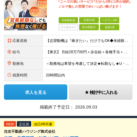
“ニーズの高いサービス”だから3件に1件が成約。
ノルマ無しの営業でめいっぱい稼げます！
未経験歓迎
学歴不問
ベテランOK
完全週休2日
賞与複数月
面接1回
応募資格
【志望動機は『稼ぎたい』だけでもOK◆未経験歓迎◆転職回数不問】 今回の募集は、今後の事業拡大に向けた 育成前提の"増員"募集です。 ★未経験歓迎！業界知識や経験は一切不問！ ★学歴不問・第二新卒
給与
【東京】 月給28万700円＋歩合給＋各種手当＋賞与年2回 ※固定残業代57,900円（36時間分）を含む 【大阪】 月給26万8200円＋歩合給＋各種手当＋賞与年2回 ※固定残業代55,400円（
勤務地
＜勤務地は希望を考慮して決定★転勤なし★U・Ⅰターン歓迎＞ ※希望を考慮し、全国各エリアのいずれかの支店へ配属 【関東】 宇都宮支店／大宮支店／千葉支店 新宿支店／横浜支店／大和支店 【東海】 名
残業時間
20時間以内
求人を見る
検討中に入れる
掲載終了予定日：
2026.09.03
NEW
正社員
自己PR不要
住友不動産ハウジング株式会社