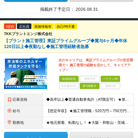
掲載終了予定日：
2026.08.31
NEW
正社員
面接情報有
自己PR不要
TKKプラントエンジ株式会社
【プラント施工管理】東証プライムグループ◆賞与4ヶ月◆年休
120日以上◆夜勤なし◆施工管理経験者急募
次のキャリアは、東証プライムグループの安定環
境で！ 施工管理の経験を活かして、キャリアア
ップ！
未経験歓迎
学歴不問
ベテランOK
完全週休2日
賞与複数月
面接1回
応募資格
◆高卒以上◆普通自動車免許（AT限定可） ★第二新卒歓迎 ★プラント業界以外での施工管理経験者歓迎 【こんな方は向いています】 ・施工管理のスキルを活かして働きたい ・安定企業で長く働きたい ・チ
給与
【想定年収】 ★施工管理職：520万円～750万円 ※上記年収は残業時間40時間／月相当の金額を含みます。 月給25万円～35万円＋賞与年2回（原則固定支給額4ヵ月分）＋諸手当（残業手当全額など）
勤務地
★地元密着、転勤なし！ ★大阪・和歌山・茨城・三重・千葉の各拠点 ★Ｕ・Iターン歓迎！（面接交通費支給） ★社用車貸与（出勤利用OK）、駐車場費用支給 ・大阪府堺市 ・和歌山県有田市 ・茨城県神栖市