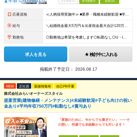
完全週休2日
賞与複数月
面接1回
応募資格
≪人柄採用実施中≫ ■業界・職種未経験歓迎 ■学歴不問 ■職歴や転職回数は一切不問 ■ブランクある方も相談可 ★育成前提の募集！ 今回の募集は事業拡大に伴う増員採用！ 欠員補充ではないため、 将来の
給与
＼結婚祝金最大5万円＆出産祝金最大合計120万円！独自の手当をご用意／ 【東京】 月給28万700円～80万円＋歩合＋各種手当＋賞与年2回 【大阪】 月給26万8200円～80万円＋歩合＋各種手当＋
勤務地
◎勤務地は希望を考慮します◎転勤なし◎U・Iターン歓迎 【本社】 大阪府大阪市西区京町堀1-18-15 藤原ビル2F ■以下、全国の各支店 ◎東北・関東エリア：仙台・千葉・東京第一（上野）・東京第
求人を見る
検討中に入れる
掲載終了予定日：
2026.08.17
NEW
正社員
面接情報有
自己PR不要
株式会社みらいオーナーズスタイル
提案営業(建物修繕・メンテナンス)#未経験歓迎#子ども向けの祝い
金あり#平均年収750万円#転勤なし#賞与あり
「家族のために、今からでも稼ぎたい」 ――そ
の想い、何歳でも未経験からでも叶います！