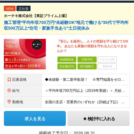
NEW
正社員
ホーチキ株式会社【東証プライム上場】
施工管理*平均年収700万円*未経験OK*地元で働ける*30代で平均年
収500万以上*住宅・家族手当あり*土日祝休み
『安心』を提供し、人々の笑顔を守り続けて100
年。 あなたも家族の笑顔を守れる人になりませ
んか？
未経験歓迎
学歴不問
ベテランOK
完全週休2日
賞与複数月
面接1回
応募資格
◆未経験・第二新卒歓迎！ ※専門知識をゼロから習得できる研修制度があります！ ◆学歴不問
給与
＜平均年収700万円以上（2019年実績）＞ 月給21万1000円以上＋賞与年2回 ※上記は基本給です。別途、各種手当を支給いたします ※経験・能力を考慮の上、当社規程により優遇いたします ※試用
勤務地
全国の支店・営業所のいずれか（詳細は下記） ※入社直後はお住まいから通える範囲の支店・営業所に配属 （入社直後の転勤はありません） ※U・Iターン歓迎（社宅・独身寮完備） ＜北海道・東北エリア＞
求人を見る
検討中に入れる
掲載終了予定日：
2026.08.31