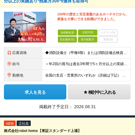
分以上の実績あり*残業月30h*9連休も取得可
100年の歴史と安定基盤のあるホーチキだから、
家族を大事にできる転職ができました。
未経験歓迎
学歴不問
ベテランOK
完全週休2日
賞与複数月
面接1回
応募資格
◆消防設備士（甲種4類）または消防設備点検資格者の資格を保有している方 ◆学歴不問
給与
＜年2回の賞与は過去3年間で5ヶ月分以上の実績あり！＞ 月給21万1000円以上＋賞与年2回 ※上記は基本給です。別途、各種手当を支給いたします ※経験・能力を考慮の上、当社規程により優遇いたしま
勤務地
全国の支店・営業所のいずれか（詳細は下記） ※入社直後はお住まいから通える範囲の支店・営業所に配属 （入社直後の転勤はありません） ※U・Iターン歓迎（社宅・独身寮完備） ＜北海道・東北エリア＞
求人を見る
検討中に入れる
掲載終了予定日：
2026.08.31
NEW
正社員
株式会社robot home【東証スタンダード上場】