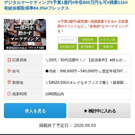
デジタルマーケティング#予算1億円#年収800万円も可#残業11h#
有給休暇取得率84.3%#フレックス
≪予算1億円×経営層へ直接提案できる≫ 広告運
用やイベントなど… “多角的”なマーケティング
を！
未経験歓迎
学歴不問
ベテランOK
完全週休2日
賞与複数月
面接1回
応募資格
＼20代・30代活躍中！／ 【必須条件】 ●何らかのデジタルマーケティング実務経験（toB・toC不問） ※学歴不問 ≪こんな方にぴったりです！≫ ★MA/CRMツールの設計・運用実務経験（1年以上
給与
◆月給：398,000円～540,000円 ∟想定年収597万円～810万円 ※経験・スキルにより、給与額を決定します ※上記月給には固定残業代（月20時間分/53,600円～72,800円）を含み
勤務地
＼GINZA SIXのキレイなオフィスで働く！銀座駅・東銀座駅から徒歩1分／ ★東京都中央区銀座6-10-1 GINZA SIX 9F (変更の範囲)上記を除く当社関連勤務地
残業時間
10時間以内
求人を見る
検討中に入れる
掲載終了予定日：
2026.09.03