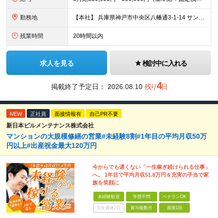
勤務地
【本社】 兵庫県神戸市中央区八幡通3-1-14 サンシポートビル6F ★転居を伴う転勤はありません ＜アクセス＞ ・海岸線「三宮・花時計前駅」より徒歩2分 ・阪神本線「神戸三宮駅」より徒歩6分 ・阪
残業時間
20時間以内
求人を見る
検討中に入れる
4
掲載終了予定日：
2026.08.10
残り
日
NEW
正社員
面接情報有
自己PR不要
新日本ビルメンテナンス株式会社
マンションの大規模修繕の営業#未経験8割#1年目の平均月収50万
円以上#出産祝金最大120万円
今からでも遅くない「一生稼ぎ続けられる仕事」
へ。 1年目で平均月収51.8万円＆充実の手当で家
族を笑顔に
未経験歓迎
学歴不問
ベテランOK
完全週休2日
賞与複数月
面接1回