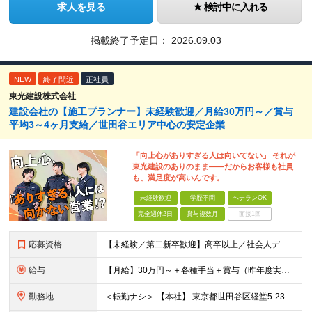
求人を見る
検討中に入れる
掲載終了予定日：
2026.09.03
NEW
終了間近
正社員
東光建設株式会社
建設会社の【施工プランナー】未経験歓迎／月給30万円～／賞与
平均3～4ヶ月支給／世田谷エリア中心の安定企業
「向上心がありすぎる人は向いてない」 それが
東光建設のありのまま――だからお客様も社員
も、満足度が高いんです。
未経験歓迎
学歴不問
ベテランOK
完全週休2日
賞与複数月
面接1回
応募資格
【未経験／第二新卒歓迎】高卒以上／社会人デビュー◎／ブランク有◎／■要普免 入社時点に、特別な知識やスキル・経験は一切必要なし！ すべて入社後に、当社で身につけていただけるので 安心してください！
給与
【月給】30万円～＋各種手当＋賞与（昨年度実績：3～4ヶ月） ※上記月給には固定残業時間（10h分／2万円以上）を含みます。 超過分は別途支給いたします。 ■未経験・1年目の想定年収：420万円
勤務地
＜転勤ナシ＞ 【本社】 東京都世田谷区経堂5-23-15