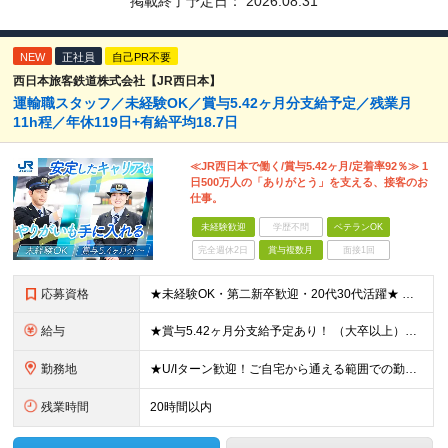
掲載終了予定日：
2026.08.31
NEW
正社員
自己PR不要
西日本旅客鉄道株式会社【JR西日本】
運輸職スタッフ／未経験OK／賞与5.42ヶ月分支給予定／残業月
11h程／年休119日+有給平均18.7日
≪JR西日本で働く/賞与5.42ヶ月/定着率92％≫ 1
日500万人の「ありがとう」を支える、接客のお
仕事。
未経験歓迎
学歴不問
ベテランOK
完全週休2日
賞与複数月
面接1回
応募資格
★未経験OK・第二新卒歓迎・20代30代活躍★ ☆高卒以上 ☆社会人経験（就労経験）がある方 業界・ポジション・年数は不問です！ 「誰もが知る大手企業で働きたい」 「1人より、チームで仕事がした
給与
★賞与5.42ヶ月分支給予定あり！ （大卒以上）月給24万1,692円～39万5,780円＋各種手当＋賞与2回 （高卒以上）月給22万2,662円～39万5,780円＋各種手当＋賞与2回 ※上記は
勤務地
★U/Iターン歓迎！ご自宅から通える範囲での勤務となります ★JR西日本本社（大阪市北区）または、当社事業エリア内（北陸から北九州まで）の各支社で勤務 ※関西に本社あり※ 〈近畿エリア〉 三重県（
残業時間
20時間以内