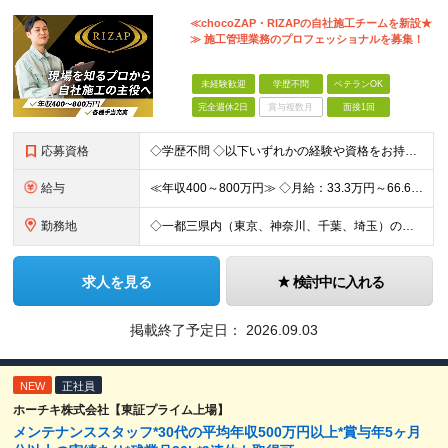
≪chocoZAP・RIZAPの自社施工チームを新設★
≫ 施工管理業務のプロフェッショナルを募集！
未経験歓迎
学歴不問
ベテランOK
完全週休2日
賞与複数月
面接1回
応募資格
◇学歴不問 ◇以下いずれかの経験や資格をお持ちの方 ≪対象経験≫ ・店舗内装工事（フィットネス・飲食・物販など）の施工管理経験をお持ちの方 ・電気工事の実務経験（1年以上目安/業態不問） ・空調設備
給与
≪年収400～800万円≫ ◇月給：33.3万円～66.6万円 ◇残業代別途支給 ◇昇給年2回（実力次第でスピード昇給可能） スキル・経験に応じた評価制度 ￣￣￣￣￣￣￣￣￣￣￣￣￣ 新設チームのた
勤務地
◇一都三県内（東京、神奈川、千葉、埼玉）の店舗 ※転勤なし ◇chocoZAP・RIZAP等の店舗施工を担当 【勤務エリア】 東京都、神奈川県、埼玉県、千葉県 【本社所在地】 東京都新宿区西新宿8
求人を見る
検討中に入れる
掲載終了予定日：
2026.09.03
NEW
正社員
ホーチキ株式会社【東証プライム上場】
メンテナンススタッフ*30代の平均年収500万円以上*賞与年5ヶ月