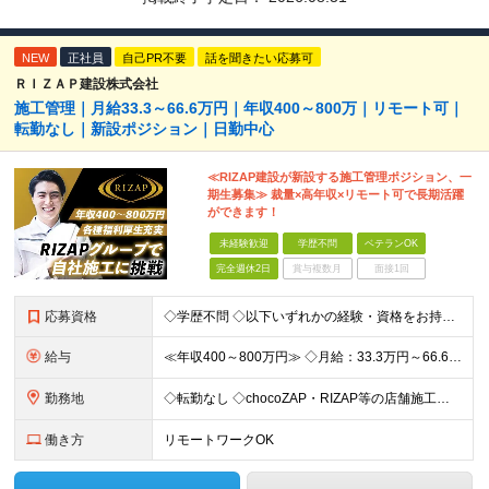
NEW
正社員
自己PR不要
話を聞きたい応募可
ＲＩＺＡＰ建設株式会社
施工管理｜月給33.3～66.6万円｜年収400～800万｜リモート可｜
転勤なし｜新設ポジション｜日勤中心
≪RIZAP建設が新設する施工管理ポジション、一
期生募集≫ 裁量×高年収×リモート可で長期活躍
ができます！
未経験歓迎
学歴不問
ベテランOK
完全週休2日
賞与複数月
面接1回
応募資格
◇学歴不問 ◇以下いずれかの経験・資格をお持ちの方 ≪対象経験≫ ・店舗内装工事（フィットネス・飲食・物販など）の施工管理経験 ・電気/空調/給排水工事いずれかの施工管理経験（1年以上目安） ・職長
給与
≪年収400～800万円≫ ◇月給：33.3万円～66.6万円 ◇残業代別途支給 ◇昇給年2回（実力次第でスピード昇給可能） スキル・経験に応じた評価制度 ￣￣￣￣￣￣￣￣￣￣￣￣￣ 新設チームのた
勤務地
◇転勤なし ◇chocoZAP・RIZAP等の店舗施工を担当 ◇本社もしくは在宅での勤務になります 【本社所在地】 東京都新宿区西新宿8-17-1 住友不動産新宿グランドタワー36F 【転勤につい
働き方
リモートワークOK