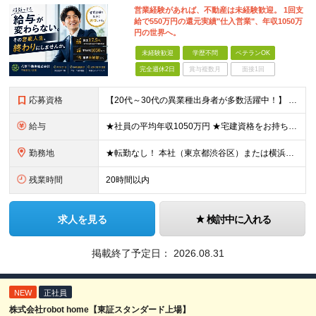
営業経験があれば、不動産は未経験歓迎。 1回支
給で550万円の還元実績"仕入営業"、年収1050万
円の世界へ。
未経験歓迎
学歴不問
ベテランOK
完全週休2日
賞与複数月
面接1回
応募資格
【20代～30代の異業種出身者が多数活躍中！】 ●学歴不問 ●何らかの営業経験をお持ちの方（業種・商材は問いません） ※不動産業界の経験は不要です。これまでの営業力を活かせます。
給与
★社員の平均年収1050万円 ★宅建資格をお持ちの方は月3万円の資格手当を支給 月給30万円以上 ＋ インセンティブ（年4回）＋ 各種手当 ＋ 特別賞与 ※経験・能力を考慮の上、優遇します。 ※上記
勤務地
★転勤なし！ 本社（東京都渋谷区）または横浜支店（神奈川県横浜市）での勤務となります。 【本社】 東京都渋谷区渋谷2-12-15 日本薬学会長井記念館 8F 【横浜支店】 神奈川県横浜市中区大田
残業時間
20時間以内
求人を見る
検討中に入れる
掲載終了予定日：
2026.08.31
NEW
正社員
株式会社robot home【東証スタンダード上場】