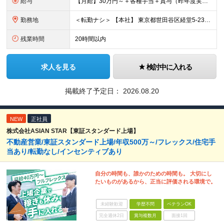
給与
【月給】30万円～＋各種手当＋賞与（昨年度実績：3～4ヶ月） ※上記月給には固定残業時間（10h分／2万円以上）を含みます。 超過分は別途支給いたします。 ■未経験・1年目の想定年収：420万円
勤務地
＜転勤ナシ＞ 【本社】 東京都世田谷区経堂5-23-15
残業時間
20時間以内
求人を見る
検討中に入れる
掲載終了予定日：
2026.08.20
NEW
正社員
株式会社ASIAN STAR【東証スタンダード上場】
不動産営業/東証スタンダード上場/年収500万～/フレックス/住宅手
当あり/転勤なし/インセンティブあり
自分の時間も、誰かのための時間も。 大切にし
たいものがあるから、正当に評価される環境で。
未経験歓迎
学歴不問
ベテランOK
完全週休2日
賞与複数月
面接1回