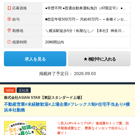
応募資格
●学歴不問 ●普通自動車運転免許（AT限定可） ●不動産業界での営業経験をお持ちの方 ●ブランクOK ～こんな方を求めています～ ・目標を意識して行動することができる人 ・指示待ちではなく自身で考え
給与
■想定年収500万円～ 月給40万円～＋各種インセンティブ＋資格手当 ※経験・スキルを考慮の上、当社規定により優遇致します ※試用期間3ヶ月あり。(給与・待遇・雇用形態に差異はありません) ※管理
勤務地
＼横浜駅徒歩5分！転勤なし／ 【本社】 神奈川県横浜市西区高島2-6-32 横浜東口ウィスポートビル8F ※(変更の範囲)上記を除く当社関連勤務地
残業時間
20時間以内
求人を見る
検討中に入れる
掲載終了予定日：
2026.09.03
NEW
正社員
株式会社ASIAN STAR【東証スタンダード上場】
不動産営業#未経験歓迎#上場企業#フレックス制#住宅手当あり#横
浜本社勤務
＼収入UP×キャリアUP／ 達成賞やトップ賞、四
半期達成賞など、 豊富なインセンで自分らしく
稼ぐ！