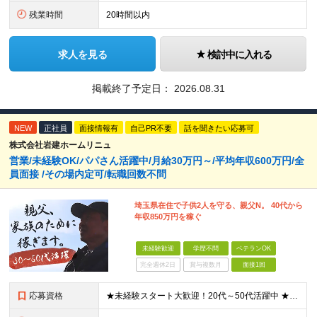
残業時間
20時間以内
求人を見る
検討中に入れる
掲載終了予定日：
2026.08.31
NEW
正社員
面接情報有
自己PR不要
話を聞きたい応募可
株式会社岩建ホームリニュ
営業/未経験OK/パパさん活躍中/月給30万円～/平均年収600万円/全
員面接 /その場内定可/転職回数不問
埼玉県在住で子供2人を守る、親父N。 40代から
年収850万円を稼ぐ
未経験歓迎
学歴不問
ベテランOK
完全週休2日
賞与複数月
面接1回
応募資格
★未経験スタート大歓迎！20代～50代活躍中 ★学歴・転職回数・ブランク不問 ★人柄重視の採用です！ ◆60歳未満の方【定年年齢を上限として募集するため】