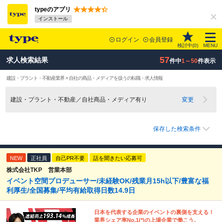
typeのアプリ
インストール
ログイン
会員登録
検討中(
0
)
MENU
57
求人検索結果
件中
1～50
件表示
建設・プラント・不動産業界 × 自社の商品・メディアを扱うの転職・求人情報
建設・プラント・不動産／自社商品・メディア有り
変更
保存した検索条件
NEW
正社員
自己PR不要
話を聞きたい応募可
株式会社TKP 営業本部
イベント空間プロデューサー/未経験OK/残業月15h以下/豊富な福
利厚生/全国募集/平均有給取得日数14.9日
日本を代表する企業のイベントの裏側を支える！
業界シェア率No.1(*)の上場企業で働こう。