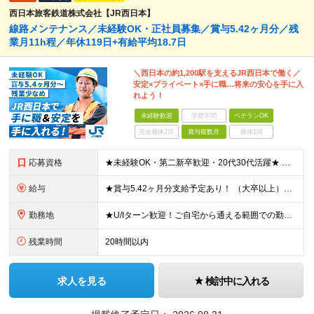
西日本旅客鉄道株式会社【JR西日本】
線路メンテナンス／未経験OK・正社員募集／賞与5.42ヶ月分／残
業月11h程／年休119日+有給平均18.7日
＼西日本の約1,200駅を支えるJR西日本で働く／
安定×プライベート×手に職…将来の安心を手に入
れよう！
未経験歓迎
学歴不問
ベテランOK
完全週休2日
賞与複数月
面接1回
応募資格
★未経験OK・第二新卒歓迎・20代30代活躍★ ☆高卒以上 ☆社会人経験（就労経験）がある方 業界・ポジション・年数は不問です！ 「誰もが知る大手企業で働きたい」 「1人より、チームで仕事がした
給与
★賞与5.42ヶ月分支給予定あり！ （大卒以上）月給24万1,692円～39万5,780円＋各種手当＋賞与2回 （高卒以上）月給22万2,662円～39万5,780円＋各種手当＋賞与2回 ※上記は2
勤務地
★U/Iターン歓迎！ご自宅から通える範囲での勤務となります ★JR西日本本社（大阪市北区）または、当社事業エリア内（北陸から北九州まで）の各支社で勤務 ※関西に本社あり※ 〈近畿エリア〉 三重県（
残業時間
20時間以内
求人を見る
検討中に入れる