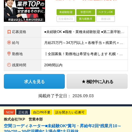
未経験歓迎
学歴不問
ベテランOK
完全週休2日
賞与複数月
面接1回
応募資格
●未経験OK ●職種・業種未経験歓迎 ●第二新卒歓迎 ●学歴不問 ＜こんな方におすすめ！＞ ◎ホテル・アパレル・携帯販売など接客経験を活かしたい ◎「今の会社、この先が見えない」と感じている ◎上場
給与
月給25万円～34万円以上＋各種手当＋残業代＋賞与年2回（昨年度2～4ヶ月分） 初年度想定年収：350万円～ ＜クラス・経験別の月給目安＞ ■メンバークラス：月給25万円以上 ■店長やSVなどのマネ
勤務地
┃全国募集！勤務地は希望を考慮します 札幌・仙台・東京・横浜・静岡・名古屋・大阪・京都・広島・福岡 募集 ※上記のほか、全国に拠点あり ※キャリアアップやキャリアシフトに伴う転勤も一部ありますが、基
残業時間
20時間以内
求人を見る
検討中に入れる
掲載終了予定日：
2026.09.03
NEW
正社員
自己PR不要
話を聞きたい応募可
株式会社TKP 営業本部
空間コーディネーター■未経験OK*賞与・昇給年2回*残業月10～
20h*20～30代活躍中*上場企業*土日祝休