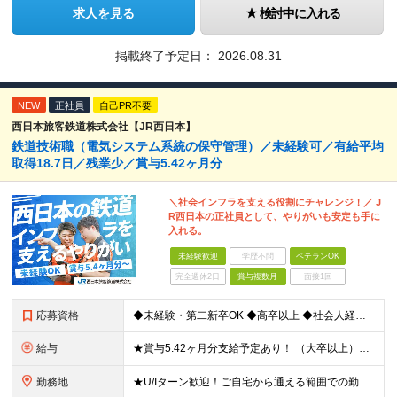
求人を見る
検討中に入れる
掲載終了予定日：
2026.08.31
NEW
正社員
自己PR不要
西日本旅客鉄道株式会社【JR西日本】
鉄道技術職（電気システム系統の保守管理）／未経験可／有給平均
取得18.7日／残業少／賞与5.42ヶ月分
＼社会インフラを支える役割にチャレンジ！／ J
R西日本の正社員として、やりがいも安定も手に
入れる。
未経験歓迎
学歴不問
ベテランOK
完全週休2日
賞与複数月
面接1回
応募資格
◆未経験・第二新卒OK ◆高卒以上 ◆社会人経験（就労経験）がある方 └業界・ポジション・年数不問 〈20～30代の社員が多数活躍中！〉 若手からベテランまで、さまざまな方が在籍。 前職経験を活かし
給与
★賞与5.42ヶ月分支給予定あり！ （大卒以上）月給24万1,692円～39万5,780円＋各種手当＋賞与2回 （高卒以上）月給22万2,662円～39万5,780円＋各種手当＋賞与2回 ※上記は
勤務地
★U/Iターン歓迎！ご自宅から通える範囲での勤務となります ★JR西日本本社（大阪市北区）または、当社事業エリア内（北陸から北九州まで）の各支社で勤務 ※関西に本社あり※ 〈近畿エリア〉 三重県（