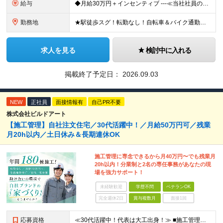
給与
◆月給30万円＋インセンティブ ---≪当社社員の実際の給与例≫--- ★元解体作業員・S（29歳） ・最高月収：67万8836円（総支給） ★元電気工事士・N（47歳） ・最高月収：96万508
勤務地
★駅徒歩スグ！転勤なし！自転車＆バイク通勤相談OK 【本社】東京都足立区綾瀬2-27-12 (変更の範囲)上記を除く当社関連勤務地
求人を見る
検討中に入れる
掲載終了予定日：
2026.09.03
NEW
正社員
面接情報有
自己PR不要
株式会社ビルドアート
【施工管理】自社注文住宅／30代活躍中！／月給50万円可／残業
月20h以内／土日休み＆長期連休OK
施工管理に専念できるから月40万円〜でも残業月
20h以内！分業制と2名の専任事務があなたの現
場を強力サポート！
未経験歓迎
学歴不問
ベテランOK
完全週休2日
賞与複数月
面接1回
応募資格
≪30代活躍中！代表は大工出身！≫ ■施工管理の実務経験がある方／木造施工管理経験者歓迎◎ ★S造・RC造（マンションや店舗）の経験のみでもOK！木造のノウハウは入社後にしっかり教えます！ ■学歴不問