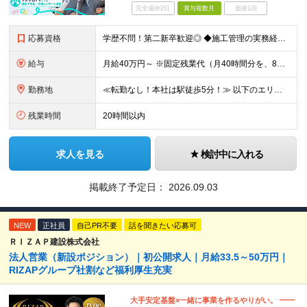
完全週休2日
賞与複数月
面接1回
応募資格
学歴不問！第二新卒歓迎◎ ◆施工管理の実務経験がある方／木造施工管理経験者歓迎◎ ★無資格OK・資格取得支援あり ◆普通自動車運転免許（AT限定可） ～このような方がご活躍いただけます～ ◇上流
給与
月給40万円～ ※固定残業代（月40時間分を、8万3000円～）を含む。 上記を超える時間外労働分は追加で支給します ※試用期間6ヶ月（期間中の待遇・条件は変わりません） ★年間180棟の安定し
勤務地
≪転勤なし！本社は駅徒歩5分！≫ 以下のエリアの現場をお任せします。 ■東京都 │23区（新宿・渋谷・港・世田谷・目黒・大田・杉並・中野・練馬・品川） │多摩エリア（町田・八王子・吉祥寺・立川・調
残業時間
20時間以内
求人を見る
検討中に入れる
掲載終了予定日：
2026.09.03
NEW
正社員
自己PR不要
話を聞きたい応募可
ＲＩＺＡＰ建設株式会社
法人営業（新設ポジション）｜初公開求人｜月給33.5～50万円｜
RIZAPグループ社割など福利厚生充実
大手安定基盤×一緒に事業を作るやりがい。 ━━