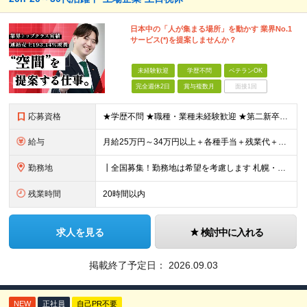
日本中の「人が集まる場所」を動かす 業界No.1
サービス(*)を提案しませんか？
未経験歓迎
学歴不問
ベテランOK
完全週休2日
賞与複数月
面接1回
応募資格
★学歴不問 ★職種・業種未経験歓迎 ★第二新卒歓迎 ＜こんな方にオススメ＞ ◎一つの商材ではなく、幅広い提案で勝負したい ◎成長企業でスケールの大きい仕事に挑戦したい ◎実力を評価されたい＆腰を据え
給与
月給25万円～34万円以上＋各種手当＋残業代＋賞与年2回 初年度想定年収：348万円～ ※経験・能力を考慮のうえ優遇します。 ※上記にはエリア給（10,000円～15,000円）、見込み残業代（20
勤務地
┃全国募集！勤務地は希望を考慮します 札幌・仙台・東京・横浜・金沢・名古屋・大阪・京都・広島・福岡 募集 ※上記のほか、全国に拠点あり ※キャリアアップやキャリアシフトに伴う転勤も一部ありますが、基
残業時間
20時間以内
求人を見る
検討中に入れる
掲載終了予定日：
2026.09.03
NEW
正社員
自己PR不要