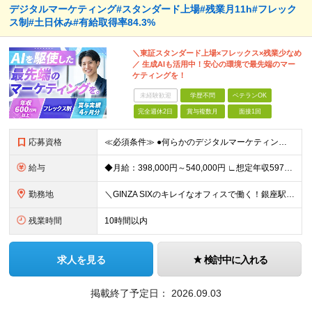
デジタルマーケティング#スタンダード上場#残業月11h#フレック
ス制#土日休み#有給取得率84.3%
＼東証スタンダード上場×フレックス×残業少なめ
／ 生成AIも活用中！安心の環境で最先端のマー
ケティングを！
未経験歓迎
学歴不問
ベテランOK
完全週休2日
賞与複数月
面接1回
応募資格
≪必須条件≫ ●何らかのデジタルマーケティング実務経験（toB・toC不問） ●学歴不問 ★20代・30代活躍中 ～こんな方大歓迎～ ◎MA/CRMツールの設計・運用実務経験（1年以上） ◎リードス
給与
◆月給：398,000円～540,000円 ∟想定年収597万円～810万円 ※経験・スキルにより、給与額を決定します ※上記月給には固定残業代（月20時間分/53,600円～72,800円）を含み
勤務地
＼GINZA SIXのキレイなオフィスで働く！銀座駅・東銀座駅から徒歩1分／ ★東京都中央区銀座6-10-1 GINZA SIX 9F (変更の範囲)上記を除く当社関連勤務地
残業時間
10時間以内
求人を見る
検討中に入れる
掲載終了予定日：
2026.09.03