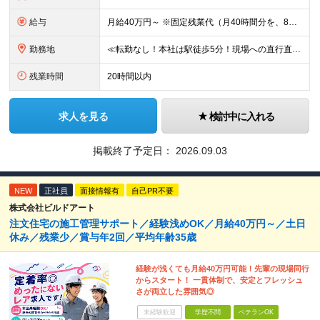
給与
月給40万円～ ※固定残業代（月40時間分を、8万3000円～）を含む。上記を超える時間外労働分は追加で支給します ※試用期間6ヶ月（期間中の待遇・条件は変わりません） ★年間180棟の安定した
勤務地
≪転勤なし！本社は駅徒歩5分！現場への直行直帰もあり◎≫ 以下のエリアの現場をお任せします。 ■東京都 │23区（新宿・渋谷・港・世田谷・目黒・大田・杉並・中野・練馬・品川） │多摩エリア（町田・
残業時間
20時間以内
求人を見る
検討中に入れる
掲載終了予定日：
2026.09.03
NEW
正社員
面接情報有
自己PR不要
株式会社ビルドアート
注文住宅の施工管理サポート／経験浅めOK／月給40万円～／土日
休み／残業少／賞与年2回／平均年齢35歳
経験が浅くても月給40万円可能！先輩の現場同行
からスタート！ 一貫体制で、安定とフレッシュ
さが両立した雰囲気◎
未経験歓迎
学歴不問
ベテランOK