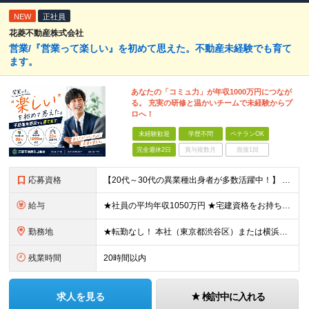
NEW
正社員
花菱不動産株式会社
営業/『営業って楽しい』を初めて思えた。不動産未経験でも育て
ます。
あなたの「コミュ力」が年収1000万円につなが
る。 充実の研修と温かいチームで未経験からプ
ロへ！
未経験歓迎
学歴不問
ベテランOK
完全週休2日
賞与複数月
面接1回
応募資格
【20代～30代の異業種出身者が多数活躍中！】 ●学歴不問 ●営業職や接客のご経験をお持ちの方 今までのご経験を加味しながらも 人間性ややる気を高く評価します。 まずはカジュアルにお会いできること
給与
★社員の平均年収1050万円 ★宅建資格をお持ちの方は月3万円の資格手当を支給 月給30万円以上＋インセンティブ＋各種手当＋特別賞与（業績に応じて支給） ※経験・能力を考慮の上、優遇いたします。
勤務地
★転勤なし！ 本社（東京都渋谷区）または横浜支店（神奈川県横浜市）での勤務となります。 【本社】 東京都渋谷区渋谷2-12-15 日本薬学会長井記念館 8F 【横浜支店】 神奈川県横浜市中区大田
残業時間
20時間以内
求人を見る
検討中に入れる