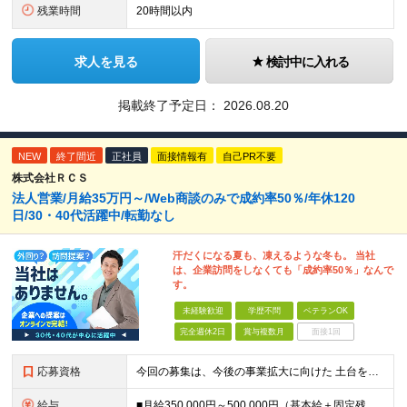
残業時間
20時間以内
求人を見る
検討中に入れる
掲載終了予定日：
2026.08.20
NEW
終了間近
正社員
面接情報有
自己PR不要
株式会社ＲＣＳ
法人営業/月給35万円～/Web商談のみで成約率50％/年休120
日/30・40代活躍中/転勤なし
汗だくになる夏も、凍えるような冬も。 当社
は、企業訪問をしなくても「成約率50％」なんで
す。
未経験歓迎
学歴不問
ベテランOK
完全週休2日
賞与複数月
面接1回
応募資格
今回の募集は、今後の事業拡大に向けた 土台を築いていくための"増員"募集です。 急な欠員や業務過多が理由の急募ではなく、 先を見据えた『育成前提』の採用なので、 少しでも興味があればぜひご応募くださ
給与
■月給350,000円～500,000円（基本給＋固定残業代＋その他手当）＋インセンティブ ∟基本給268,400円～411,700円 固定残業代57,600円～88,300円（28時間分）