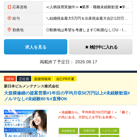
応募資格
≪人柄採用実施中≫ ■業界・職種未経験歓迎 ■学歴不問 ■職歴や転職回数は一切不問 ■ブランクある方も相談可 ★育成前提の募集！ 今回の募集は事業拡大に伴う増員採用！ 欠員補充ではないため、 将来の
給与
＼結婚祝金最大5万円＆出産祝金最大合計120万円！独自の手当をご用意／ 【東京】 月給28万700円～80万円＋歩合＋各種手当＋賞与年2回 【大阪】 月給26万8200円～80万円＋歩合＋各種手当＋
勤務地
◎勤務地は希望を考慮します◎転勤なし◎U・Iターン歓迎 【本社】 大阪府大阪市西区京町堀１丁目１８−１５ 藤原ビル 2F ■以下、全国の各支店 ◎東北・関東エリア：仙台・千葉・東京第一（上野）・東
求人を見る
検討中に入れる
掲載終了予定日：
2026.08.17
NEW
正社員
面接情報有
自己PR不要
新日本ビルメンテナンス株式会社
大規模修繕の提案営業#1年目の平均月収50万円以上#未経験歓迎#
ノルマなし#未経験80％#直帰OK
＜未経験から、平均年収700万円超！＞ 「稼ぐ」
の先にある、大切な人を守れる未来へ。
未経験歓迎
学歴不問
ベテランOK