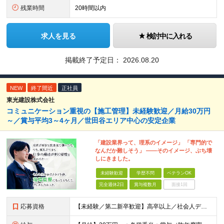
残業時間
20時間以内
求人を見る
検討中に入れる
掲載終了予定日：
2026.08.20
NEW
終了間近
正社員
東光建設株式会社
コミュニケーション重視の【施工管理】未経験歓迎／月給30万円
～／賞与平均3～4ヶ月／世田谷エリア中心の安定企業
「建設業界って、理系のイメージ」 「専門的で
なんだか難しそう」 ――そのイメージ、ぶち壊
しにきました。
未経験歓迎
学歴不問
ベテランOK
完全週休2日
賞与複数月
面接1回
応募資格
【未経験／第二新卒歓迎】高卒以上／社会人デビュー◎／ブランク有◎／■要普免 入社時点に、特別な知識やスキル・経験は一切必要なし！ すべて入社後に、当社で身につけていただけるので 安心してください♪