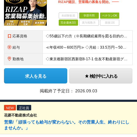
RIZAP建設、営業職の募集を開始。━━
未経験歓迎
学歴不問
ベテランOK
完全週休2日
賞与複数月
面接1回
応募資格
◇55歳以下の方（※長期継続雇用を図る目的のため） ◇以下の必須スキルをお持ちの方 ≪必須スキル≫ ・BtoBの法人営業経験のある方 ・一都三県での勤務が可能な方 ※学歴不問 ≪歓迎スキル≫ ・内
給与
≪年収400～600万円≫ ◇月給：33.5万円～50万円 ◇残業代別途支給（固定残業代なし） ◇昇給年2回 実力・実績に応じた評価制度 ￣￣￣￣￣￣￣￣￣￣￣￣￣ 新設ポジションのため、あなたの実
勤務地
◇東京都新宿区西新宿8-17-1 住友不動産新宿グランドタワー36F ◇現地（店舗・取引先）へ出向く場合もあります 【本社所在地】 東京都新宿区西新宿8-17-1 住友不動産新宿グランドタワー36F
求人を見る
検討中に入れる
掲載終了予定日：
2026.09.03
NEW
正社員
花菱不動産株式会社
営業/「頑張っても給与が変わらない。その営業人生、終わりにし
ませんか。」