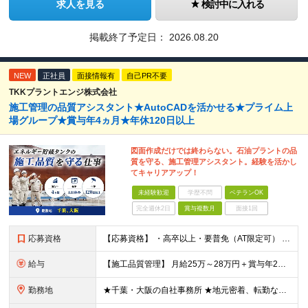
求人を見る
検討中に入れる
掲載終了予定日：
2026.08.20
NEW
正社員
面接情報有
自己PR不要
TKKプラントエンジ株式会社
施工管理の品質アシスタント★AutoCADを活かせる★プライム上
場グループ★賞与年4ヵ月★年休120日以上
図面作成だけでは終わらない。石油プラントの品
質を守る、施工管理アシスタント。経験を活かし
てキャリアアップ！
未経験歓迎
学歴不問
ベテランOK
完全週休2日
賞与複数月
面接1回
応募資格
【応募資格】 ・高卒以上・要普免（AT限定可） ・AutoCADの経験者 →自社で図面を一部変更する場合があるため。設計分野は不問です。 ・施工図面が読めること 【歓迎する経験】 ◎AutoCADの
給与
【施工品質管理】 月給25万～28万円＋賞与年2回（原則固定支給額4ヵ月分）＋諸手当（残業手当全額など） ※経験・能力・前職給与を考慮して優遇します。 ※残業代は別途全額支給します。 ※試用期間は6
勤務地
★千葉・大阪の自社事務所 ★地元密着、転勤なし！ ★Ｕ・Iターン歓迎！（面接交通費支給） 【具体的な勤務地】 ※当社堺事務所（大阪）もしくは五井事務所（千葉） ◆堺事務所 （住所） 大阪府堺市堺区