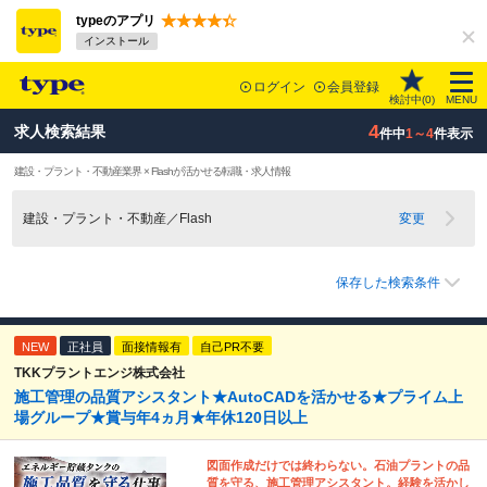
typeのアプリ
インストール
ログイン
会員登録
検討中(
0
)
MENU
4
求人検索結果
件中
1～4
件表示
建設・プラント・不動産業界 × Flashが活かせる転職・求人情報
建設・プラント・不動産／Flash
変更
保存した検索条件
NEW
正社員
面接情報有
自己PR不要
TKKプラントエンジ株式会社
施工管理の品質アシスタント★AutoCADを活かせる★プライム上
場グループ★賞与年4ヵ月★年休120日以上
図面作成だけでは終わらない。石油プラントの品
質を守る、施工管理アシスタント。経験を活かし