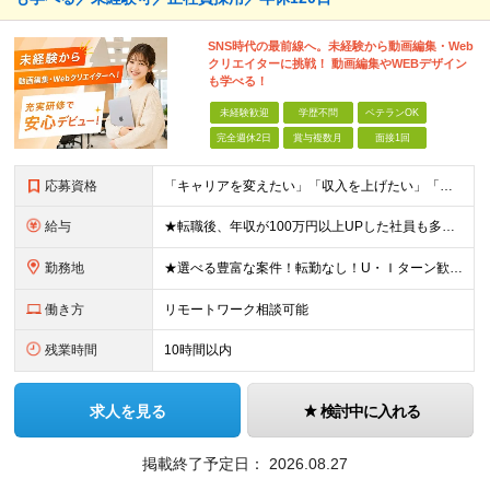
SNS時代の最前線へ。未経験から動画編集・Web
クリエイターに挑戦！ 動画編集やWEBデザイン
も学べる！
未経験歓迎
学歴不問
ベテランOK
完全週休2日
賞与複数月
面接1回
応募資格
「キャリアを変えたい」「収入を上げたい」「将来に強いスキルを身につけたい」方歓迎！ ・未経験歓迎 ・学歴不問 ・第二新卒歓迎 ＼経験やスキルではなく、“これから”を重視します／ 「今のままでいい
給与
★転職後、年収が100万円以上UPした社員も多数！ 月給25.9万円以上＋諸手当＋賞与年2回＋インセンティブ 【固定残業代について】 なし（残業代は、実際の労働時間に応じて別途全額支給）
勤務地
★選べる豊富な案件！転勤なし！U・Ｉターン歓迎！ 東京、神奈川、埼玉、千葉、愛知、大阪、兵庫、京都、広島、福岡をはじめとする全国各地のプロジェクト先。 プライム上場、グロース上場企業の大手～ベンチ
働き方
リモートワーク相談可能
残業時間
10時間以内
求人を見る
検討中に入れる
掲載終了予定日：
2026.08.27