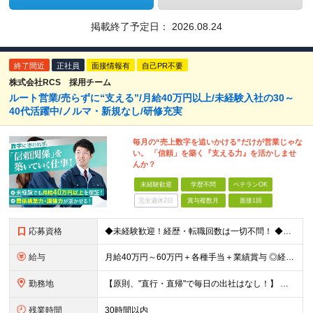
掲載終了予定日：
2026.08.24
終了間近
正社員
面接情報有
自己PR不要
株式会社RCS 採用チーム
ルート営業/売らずに“支える”/月給40万円以上/未経験入社の30～
40代活躍中/ノルマ・新規なし/研修充実
毎月の“売上数字を追いかける”だけが営業じゃな
い。 「信頼」を築く『支える力』を活かしませ
んか？
未経験歓迎
学歴不問
ベテランOK
完全週休2日
賞与複数月
面接1回
応募資格
◆未経験歓迎！経歴・転職回数は一切不問！ ◆異業界出身の30代・40代も活躍中！ ◆U・Iターン希望の方も歓迎（引越費用規定あり） 【応募要件】 ■高卒以上 ■普通自動車運転免許（AT限定可） ■基
給与
月給40万円～60万円＋各種手当＋業績賞与 ◎経験や能力等を考慮し、優遇いたします！ ◎成果により業績賞与を年2回支給します！ 上記月給には、固定残業代として 「60,800円～95,000円（28
勤務地
【原則、"直行・直帰"で毎日の出社はなし！】 東京・埼玉・千葉・神奈川などを中心とした 周辺エリアの現場に「直行・直帰」となります！ ■関東第一第二支部 埼玉県八潮市大字二丁目1142-2 ◎最寄り
残業時間
30時間以内