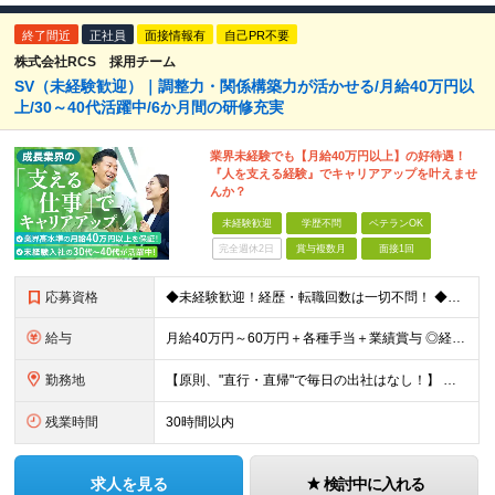
終了間近
正社員
面接情報有
自己PR不要
株式会社RCS 採用チーム
SV（未経験歓迎）｜調整力・関係構築力が活かせる/月給40万円以
上/30～40代活躍中/6か月間の研修充実
業界未経験でも【月給40万円以上】の好待遇！
『人を支える経験』でキャリアアップを叶えませ
んか？
未経験歓迎
学歴不問
ベテランOK
完全週休2日
賞与複数月
面接1回
応募資格
◆未経験歓迎！経歴・転職回数は一切不問！ ◆異業界出身の30代・40代も活躍中！ ◆U・Iターン希望の方も歓迎（引越費用規定あり） 【応募要件】 ■高卒以上 ■普通自動車運転免許（AT限定可） ■基
給与
月給40万円～60万円＋各種手当＋業績賞与 ◎経験や能力等を考慮し、優遇いたします！ ◎成果により業績賞与を年2回支給します！ 上記月給には、固定残業代として 「60,800円～95,000円（28
勤務地
【原則、"直行・直帰"で毎日の出社はなし！】 東京・埼玉・千葉・神奈川などを中心とした 周辺エリアの現場に「直行・直帰」となります！ ■関東第一第二支部 埼玉県八潮市大字二丁目1142-2 ◎最寄り
残業時間
30時間以内
求人を見る
検討中に入れる