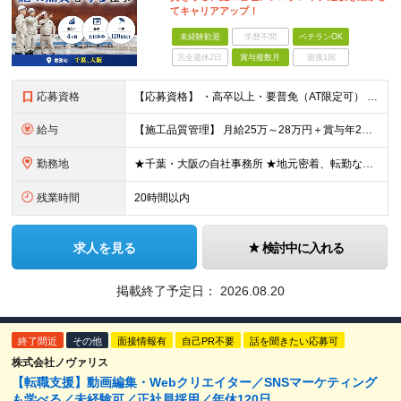
てキャリアアップ！
未経験歓迎
学歴不問
ベテランOK
完全週休2日
賞与複数月
面接1回
応募資格
【応募資格】 ・高卒以上・要普免（AT限定可） ・AutoCADの経験者 →自社で図面を一部変更する場合があるため。設計分野は不問です。 ・施工図面が読めること 【歓迎する経験】 ◎AutoCADの
給与
【施工品質管理】 月給25万～28万円＋賞与年2回（原則固定支給額4ヵ月分）＋諸手当（残業手当全額など） ※経験・能力・前職給与を考慮して優遇します。 ※残業代は別途全額支給します。 ※試用期間は6
勤務地
★千葉・大阪の自社事務所 ★地元密着、転勤なし！ ★Ｕ・Iターン歓迎！（面接交通費支給） 【具体的な勤務地】 ※当社堺事務所（大阪）もしくは五井事務所（千葉） ◆堺事務所 （住所） 大阪府堺市堺区
残業時間
20時間以内
求人を見る
検討中に入れる
掲載終了予定日：
2026.08.20
終了間近
その他
面接情報有
自己PR不要
話を聞きたい応募可
株式会社ノヴァリス
【転職支援】動画編集・Webクリエイター／SNSマーケティング
も学べる／未経験可／正社員採用／年休120日