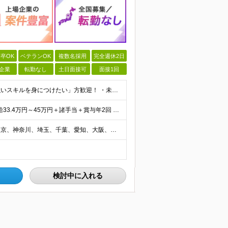
卒OK
ベテランOK
複数名採用
完全週休2日
企業
転勤なし
土日面接可
面接1回
「キャリアを変えたい」「収入を上げたい」「将来に強いスキルを身につけたい」方歓迎！ ・未経験歓迎 ・学歴不問 ・第二新卒歓迎 ＼経験やスキルではなく、“これから”を重視します／ 「今のままでいい
★転職後、年収が100万円以上UPした社員も多数！ 月給33.4万円～45万円＋諸手当＋賞与年2回 ※インセンティブが発生する案件もあります。 【固定残業代について】 なし（残業代は、実際の労働
★選べる豊富な案件！転勤なし！U・Ｉターン歓迎！ 東京、神奈川、埼玉、千葉、愛知、大阪、兵庫、京都、広島、福岡をはじめとする全国各地のプロジェクト先。 プライム上場、グロース上場企業の大手～ベンチ
検討中に入れる