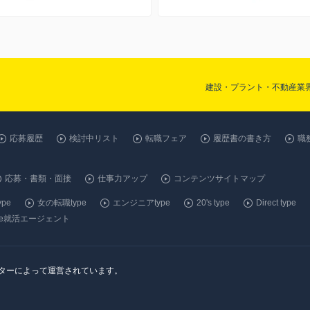
建設・プラント・不動産業界
応募履歴
検討中リスト
転職フェア
履歴書の書き方
職
応募・書類・面接
仕事力アップ
コンテンツサイトマップ
pe
女の転職type
エンジニアtype
20's type
Direct type
ype就活エージェント
ンターによって運営されています。