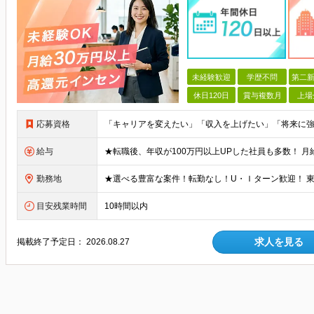
未経験歓迎
学歴不問
第二新
休日120日
賞与複数月
上場
応募資格
給与
勤務地
目安残業時間
10時間以内
求人を見る
掲載終了予定日：
2026.08.27