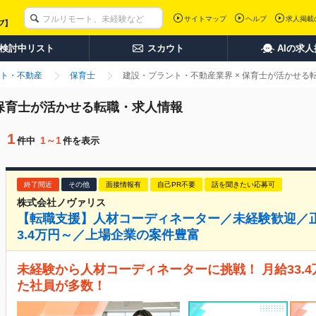
サイトマップ
ヘルプ
求人掲載
検討中リスト
スカウト
AIの求
ト・不動産
保育士
建設・プラント・不動産業界 × 保育士が活かせる
 保育士が活かせる転職・求人情報
1
1～1
件中
件を表示
終了間近
その他
面接情報有
自己PR不要
話を聞きたい応募可
株式会社ノヴァリス
【転職支援】人材コーディネーター／未経験歓迎／正
3.4万円～／上場企業の案件豊富
未経験から人材コーディネーターに挑戦！ 月給33.
た社員が多数！