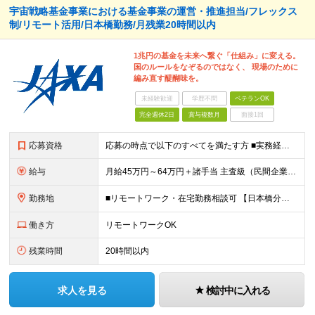
宇宙戦略基金事業における基金事業の運営・推進担当/フレックス
制/リモート活用/日本橋勤務/月残業20時間以内
1兆円の基金を未来へ繋ぐ「仕組み」に変える。
国のルールをなぞるのではなく、 現場のために
編み直す醍醐味を。
未経験歓迎
学歴不問
ベテランOK
完全週休2日
賞与複数月
面接1回
応募資格
応募の時点で以下のすべてを満たす方 ■実務経験：公的な競争的研究費制度に係るファンディング側の立場での実務経験を3年以上有すること。 ■大学卒業以上の学歴又は同等の専門知識・技能を有すること。 ■Wi
給与
月給45万円～64万円＋諸手当 主査級（民間企業等に9年勤務した場合）：月給45～50万円 主任級（民間企業等に14年勤務した場合）：月給54～64万円 上記に加え、住居手当、通勤手当、家族手当等を
勤務地
■リモートワーク・在宅勤務相談可 【日本橋分室】 東京都中央区日本橋室町2-1-1 日本橋三井タワー7階 ※（変更の範囲）人事異動、組織改編等により業務の実施場所が変わる場合に機構が定める場所、機
働き方
リモートワークOK
残業時間
20時間以内
求人を見る
検討中に入れる