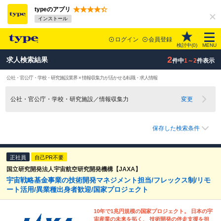
typeのアプリ
インストール
ログイン
会員登録
検討中(
0
)
MENU
2
求人検索結果
件中
1～2
件表示
公社・官公庁・学校・研究施設業界 × 情報収集力が活かせる転職・求人情報
公社・官公庁・学校・研究施設／情報収集力
変更
保存した検索条件
正社員
自己PR不要
国立研究開発法人宇宙航空研究開発機構【JAXA】
宇宙戦略基金事業の技術開発マネジメント担当/フレックス制/リモ
ート活用/異業種出身者歓迎/国家プロジェクト
10年で1兆円規模の国家プロジェクト。 日本の宇
宙産業の未来を拓く、 技術開発の伴走支援を担