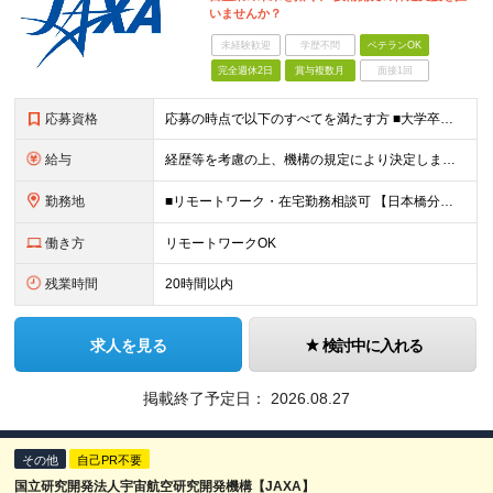
いませんか？
未経験歓迎
学歴不問
ベテランOK
完全週休2日
賞与複数月
面接1回
応募資格
応募の時点で以下のすべてを満たす方 ■大学卒業以上の理工学分野の学歴又は同等の専門知識・技能を有すること。 ■企業、大学、公的機関等において、研究開発業務又は研究開発・プロジェクト等に係る企画立案・マ
給与
経歴等を考慮の上、機構の規定により決定します。 ＜大学卒業後、正規社員として民間企業に3年勤務した場合＞ ・月給30万円以上 ・年収470万円以上 年収概算を試算する場合は以下をご確認ください。 h
勤務地
■リモートワーク・在宅勤務相談可 【日本橋分室】 東京都中央区日本橋室町2-1-1 日本橋三井タワー7階 ※（変更の範囲）人事異動、組織改編等により業務の実施場所が変わる場合に機構が定める場所、機
働き方
リモートワークOK
残業時間
20時間以内
求人を見る
検討中に入れる
掲載終了予定日：
2026.08.27
その他
自己PR不要
国立研究開発法人宇宙航空研究開発機構【JAXA】