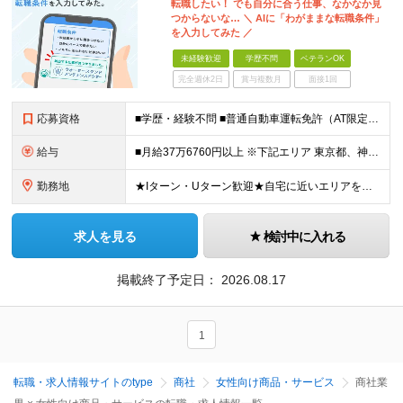
転職したい！ でも自分に合う仕事、なかなか見
つからないな… ＼ AIに「わがままな転職条件」
を入力してみた ／
未経験歓迎
学歴不問
ベテランOK
完全週休2日
賞与複数月
面接1回
応募資格
■学歴・経験不問 ■普通自動車運転免許（AT限定可） ■未経験歓迎 ■ブランクOK ー－－－－－－－－－－－－－－－－－ 【私たちのミッション・ビジョンに共感していただける方】 ー－－－－－－－－
給与
■月給37万6760円以上 ※下記エリア 東京都、神奈川県、愛知県（名古屋市）、大阪府、京都府、兵庫県、滋賀県、和歌山県 ■月給35万6760円以上 ※上記エリア以外 ※経験・能力を考慮して決定。
勤務地
★Iターン・Uターン歓迎★自宅に近いエリアを選べます 神奈川/愛知/三重/岐阜/静岡/山梨/大阪/埼玉/千葉/京都/滋賀/島根/兵庫 ■関東 東京都/台東区、世田谷区 神奈川県/横浜市、川崎市、相模
求人を見る
検討中に入れる
掲載終了予定日：
2026.08.17
1
転職・求人情報サイトのtype
商社
女性向け商品・サービス
商社業