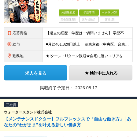
未経験歓迎
学歴不問
ベテランOK
完全週休2日
賞与複数月
面接1回
応募資格
【過去の経歴・学歴は一切問いません】 学歴不問・職種未経験歓迎・業種未経験歓迎 第二新卒・ブランクがある方も歓迎 ・普通自動車運転免許（AT限定可）をお持ちの方 Lお客様先へは社用車で訪問しますが
給与
■月給401,820円以上 ※東京都（中央区、台東区、世田谷区、中野区、豊島区） ■月給386,820円以上 ※東京都（23区以外）、神奈川県、愛知県〈名古屋市〉、大阪府、京都府、兵庫県、滋賀県
勤務地
★Iターン・Uターン歓迎★自宅に近いエリアを選べます 東京/大阪/愛知/神奈川/埼玉/福岡/北海道/山形/茨城/群馬/千葉/山梨/岐阜/静岡/長野/富山/石川/福井/三重/滋賀/京都/兵庫/島根/岡山
求人を見る
検討中に入れる
掲載終了予定日：
2026.08.17
正社員
ウォータースタンド株式会社
【メンテナンスドクター】フルフレックスで「自由な働き方」│あ
なたの“わがまま”を叶える新しい働き方