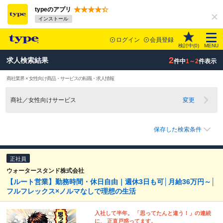
typeのアプリ
インストール
ログイン
会員登録
検討中(
0
)
MENU
2
求人検索結果
件中
1～2
件表示
商社業界 × 女性向け商品・サービスの転職・求人情報
商社／女性向けサービス
変更
保存した検索条件
正社員
ウォータースタンド株式会社
【ルート営業】勤務時間・休日自由｜週休3日も可│月給36万円～│
フルフレックス×ノルマなしで理想の生活
入社して半年。 「思ってたんと違う！」の連続
に、 正直戸惑ってます。