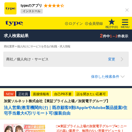
typeのアプリ
インストール
ログイン
会員登録
検討中(
0
)
MENU
2
求人検索結果
件中
1～2
件表示
商社業界 × 個人向けにサービスを売るの転職・求人情報
商社／個人向け・サービス
変更
保存した検索条件
NEW
正社員
面接情報有
自己PR不要
話を聞きたい応募可
加賀ソルネット株式会社【東証プライム上場／加賀電子グループ】
法人営業(教育機関向け)｜既存顧客9割/AppleやAdobe製品提案/住
宅手当最大4万/リモート可/服装自由
□■東証プライム上場の加賀電子グループ■□ ニー
ズの高い業界で、無理のない営業デビューを！