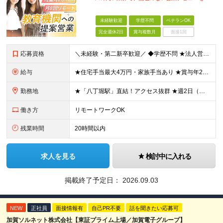
未経験歓迎
学歴不問
ベテランOK
完全週休2日
賞与複数月
面接1回
応募資格
＼未経験・第二新卒歓迎／ ◆学歴不問 ★法人営業未経験、IT業界未経験の方が多数活躍しています！ 「安定した環境で長く働きたい」 「過度なノルマから解放されたい」 「プライベートの時間も大切にしたい
給与
★住宅手当最大4万円・家族手当あり ★賞与年2回（業績次第では決算賞与支給あり） 【想定年収400万円～】 ◆月給245,500円～347,200円（一律手当を含む）＋各種手当＋賞与年2回（業績次第
勤務地
★「八丁堀駅」直結！アクセス抜群 ★週2日（月8日迄）リモート・在宅ワーク可※試用期間終了後 ★直行直帰OK・帰社義務なし 本社：東京都中央区八丁堀3-27-10 八丁堀プラザビル 9F ※担当す
働き方
リモートワークOK
残業時間
20時間以内
求人を見る
検討中に入れる
掲載終了予定日：
2026.09.03
NEW
正社員
面接情報有
自己PR不要
話を聞きたい応募可
加賀ソルネット株式会社【東証プライム上場／加賀電子グループ】