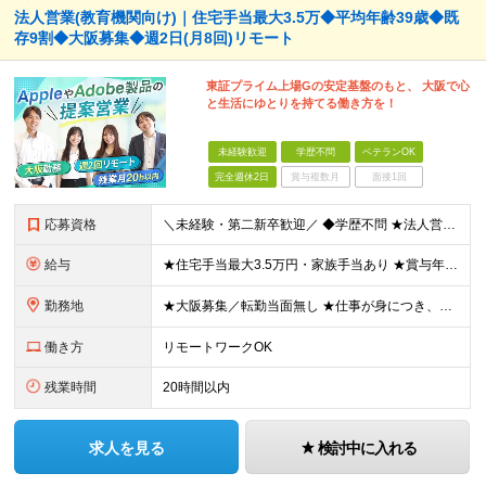
法人営業(教育機関向け)｜住宅手当最大3.5万◆平均年齢39歳◆既
存9割◆大阪募集◆週2日(月8回)リモート
東証プライム上場Gの安定基盤のもと、 大阪で心
と生活にゆとりを持てる働き方を！
未経験歓迎
学歴不問
ベテランOK
完全週休2日
賞与複数月
面接1回
応募資格
＼未経験・第二新卒歓迎／ ◆学歴不問 ★法人営業未経験、IT業界未経験の方が多数活躍しています！ 「安定した環境で長く働きたい」 「過度なノルマから解放されたい」 「プライベートの時間も大切にしたい
給与
★住宅手当最大3.5万円・家族手当あり ★賞与年2回（業績次第では決算賞与支給あり） 【想定年収400万円～】 ◆月給245,500円～347,200円（一律手当を含む）＋各種手当＋賞与年2回（業績
勤務地
★大阪募集／転勤当面無し ★仕事が身につき、任せられるようになったタイミングからテレワーク業務も可能！ ★直行直帰OK・帰社義務なし 大阪営業所：大阪府大阪市中央区南船場2-2-6 加賀ビル5F
働き方
リモートワークOK
残業時間
20時間以内
求人を見る
検討中に入れる