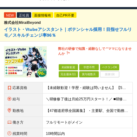
NEW
正社員
面接情報有
自己PR不要
株式会社MiraiBeyond
イラスト・Vtubeアシスタント｜ポテンシャル採用！目指せフルリ
モ／スキルチェンジ率96％
弊社の研修で知識・経験なしで ”ママになりませ
んか︖”
未経験歓迎
学歴不問
ベテランOK
完全週休2日
賞与複数月
面接1回
応募資格
【未経験歓迎！学歴・経験は問いません】 【5名以上の積極採用を予定！】 事業拡大中につき、 これからイラストレーターを目指したい方を積極採用中です！ 「イラストを仕事にしてみたい」 「好きなことを
給与
＼研修修了後は月給25万円スタート！／ ■研修修了後 月給25万円＋賞与＋インセンティブ賞与 ※残業代は別途支給 ▽研修期間▽ 【未経験者】 ▶ 月給20万円～ 【固定残業代について】
勤務地
【47都道府県全国募集】 ・主要駅、全国で勤務可能！ ・どこに住んでいても応募可能！ 【東京本社】 東京都品川区東品川5-9-2 ≪リモート研修♪⾯接も基本的にオンラインで実施します≫ －主要駅
働き方
フルリモートがメイン
残業時間
10時間以内