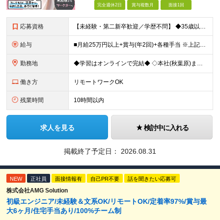
完全週休2日
賞与複数月
面接1回
応募資格
【未経験・第二新卒歓迎／学歴不問】 ◆35歳以下の方（若年層の長期キャリア形成を図るため) ◆お人柄・意欲重視の採用です！ ＜こんな方は大歓迎！＞ ・SNSや動画を見るのが好きで、トレンドに敏感 ・
給与
■月給25万円以上+賞与(年2回)+各種手当 ※上記給与には、固定残業代（月20時間分／32,400円）、 AIツール支援費（10,000円）が含まれます ※これまでの経験・スキル・前職の給与を考
勤務地
◆学習はオンラインで完結◆ ◇本社(秋葉原)または一都三県のクライアント先 ※勤務地につきましては、ご相談の上で配属 ＜本社＞ ◇東京都台東区台東1-27-11 やわらぎビル2F └または、東京都
働き方
リモートワークOK
残業時間
10時間以内
求人を見る
検討中に入れる
掲載終了予定日：
2026.08.31
NEW
正社員
面接情報有
自己PR不要
話を聞きたい応募可
株式会社AMG Solution
初級エンジニア/未経験＆文系OK/リモートOK/定着率97%/賞与最
大6ヶ月/住宅手当あり/100%チーム制