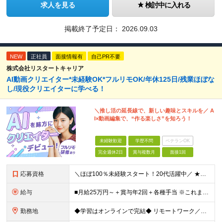
求人を見る
検討中に入れる
掲載終了予定日：
2026.09.03
NEW
正社員
面接情報有
自己PR不要
株式会社リスタートキャリア
AI動画クリエイター*未経験OK*フルリモOK/年休125日/残業ほぼな
し/現役クリエイターに学べる！
＼推し活の延長線で、新しい趣味とスキルを／ A
I×動画編集で、“作る楽しさ”を知ろう！
未経験歓迎
学歴不問
ベテランOK
完全週休2日
賞与複数月
面接1回
応募資格
＼ほぼ100％未経験スタート！20代活躍中／ ★未経験OK ★学歴不問／第二新卒歓迎 ★35歳以下の方（若年層の長期キャリア形成を図るため） ＜こんな方は大歓迎！＞ ・YouTubeやTikTokな
給与
■月給25万円～＋賞与年2回＋各種手当 ※これまでの経験・スキル・前職の給与を考慮して決定します ※上記には、固定残業代（月20時間分／32,500円～）が含まれます ＜研修期間（7ヶ月～最大10ヶ
勤務地
◆学習はオンラインで完結◆ リモートワーク／フルリモート案件あり・転勤なし ◇本社(秋葉原)または一都三県のクライアント先 ※勤務地につきましては、ご相談の上で配属 ＜本社＞ ◇東京都台東区台東1