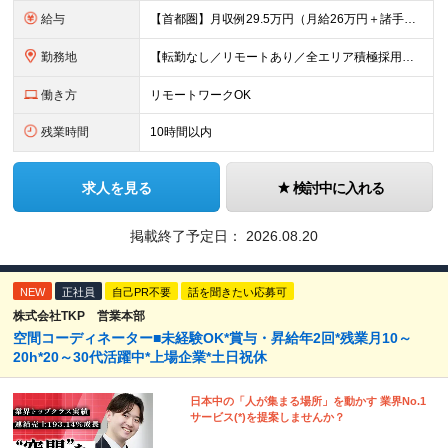
給与
【首都圏】月収例29.5万円（月給26万円＋諸手当） 【東海・関西】月収例28.5万円（月給25万円＋諸手当） 【九州】月収例26万円（月給23万円＋諸手当） ※経験・スキル・前職給与を踏まえ、総合
勤務地
【転勤なし／リモートあり／全エリア積極採用】 ・大手企業のプロジェクト中心 ・勤務エリアや配属先は希望を考慮 ・研修はリモートメインで実施 ・UIターン歓迎 ＜主なエリア＞ ■首都圏…東京・神奈川・
働き方
リモートワークOK
残業時間
10時間以内
求人を見る
検討中に入れる
掲載終了予定日：
2026.08.20
NEW
正社員
自己PR不要
話を聞きたい応募可
株式会社TKP 営業本部
空間コーディネーター■未経験OK*賞与・昇給年2回*残業月10～
20h*20～30代活躍中*上場企業*土日祝休
日本中の「人が集まる場所」を動かす 業界No.1
サービス(*)を提案しませんか？