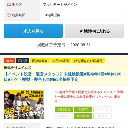
働き方
フルリモートがメイン
残業時間
10時間以内
求人を見る
検討中に入れる
掲載終了予定日：
2026.08.31
NEW
正社員
面接情報有
自己PR不要
話を聞きたい応募可
株式会社エイムズ
【イベント設営・運営スタッフ】未経験歓迎■賞与年3回■年休120
日■ヒゲ・髪型・髪色も自由■5名採用予定
＼5名採用予定！同期と入社するチャンス／ 仲間
と一緒に夢中になれる仕事がしたいやつ、集ま
れ！
未経験歓迎
学歴不問
ベテランOK
完全週休2日
賞与複数月
面接1回