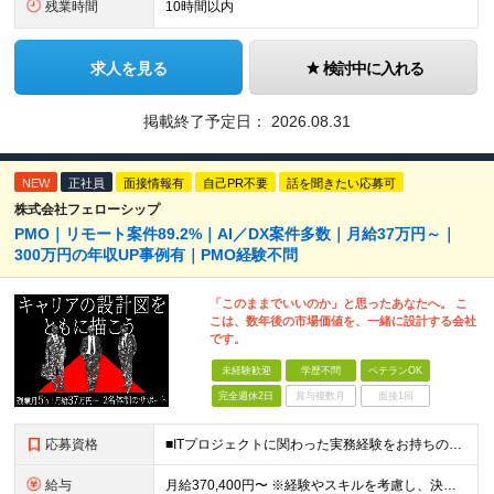
残業時間
10時間以内
求人を見る
検討中に入れる
掲載終了予定日：
2026.08.31
NEW
正社員
面接情報有
自己PR不要
話を聞きたい応募可
株式会社フェローシップ
PMO｜リモート案件89.2%｜AI／DX案件多数｜月給37万円～｜
300万円の年収UP事例有｜PMO経験不問
「このままでいいのか」と思ったあなたへ。 こ
こは、数年後の市場価値を、一緒に設計する会社
です。
未経験歓迎
学歴不問
ベテランOK
完全週休2日
賞与複数月
面接1回
応募資格
■ITプロジェクトに関わった実務経験をお持ちの方（年数・職種不問） ■学歴不問 開発、Webディレクター、進行管理など、これまでの経験を活かせます。 PMOとしての実務経験は問いません。 ＼こんな
給与
月給370,400円〜 ※経験やスキルを考慮し、決定いたします ※上記金額には固定残業代（30時間分/70,400円～）を含みます。超過分は別途全額支給いたします ※試用期間6カ月あり（期間中の給与・