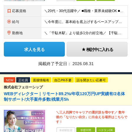
応募資格
＼20代・30代活躍中／ ■職種・業界未経験OK ■第二新卒歓迎 ■学歴不問 ＼こんな方にぴったりです／ ◎ドローン操縦、最新のガジェット、映像クリエイティブに興味がある方 ◎ゲームや機械をいじるの
給与
＼今年度に、基本給を底上げするベースアップを実施！／ ◆月給23万～40万円＋賞与年2回＋交通費全額支給 ※経験・資格・能力等を考慮の上、当社規定により優遇します。 ※上記の金額に加えて、時間外手当
勤務地
＼「千駄木駅」より徒歩1分の好立地／ 【千駄木営業所】 東京都文京区千駄木3-31-12 ワコーレ千駄木ビル4階 ☆他の拠点でも募集中！ 【関西営業所】 大阪府大阪市西区西本町1-7-21 ニシモト
求人を見る
検討中に入れる
掲載終了予定日：
2026.08.31
NEW
正社員
面接情報有
自己PR不要
話を聞きたい応募可
株式会社フェローシップ
WEBディレクター｜リモート89.2%/年収120万円UP実績有/2名体
制サポート/大手案件多数/残業月5h
＼三人四脚でキャリアの選択肢を増やす／ 数年
後の「なりたい自分」に出会える場所はこちらで
す！
未経験歓迎
学歴不問
ベテランOK