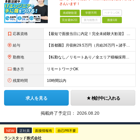
さんいます！
未経験歓迎
学歴不問
ベテランOK
完全週休2日
賞与複数月
面接1回
応募資格
【最短で面接当日に内定！完全未経験大歓迎】 ・業種／職種未経験歓迎 ・社会人デビュー、第二新卒、既卒者大歓迎 ・学歴不問（文系、理系不問） ・20代～30代、男女問わず活躍中 ・服装、髪色自由 ・明確
給与
【首都圏】月収例29.5万円（月給26万円＋諸手当） 【東海・関西】月収例28.5万円（月給25万円＋諸手当） 【九州】月収例26万円（月給23万円＋諸手当） ※経験・スキル・前職給与を踏まえ、総合
勤務地
【転勤なし／リモートあり／全エリア積極採用中】 ・大手企業のプロジェクトが中心 ・勤務エリアは希望を考慮し決定 ・研修はリモートメインで実施します ・U&Iターンの方も大歓迎◎ ＜主なエリア＞ ■首
働き方
リモートワークOK
残業時間
10時間以内
求人を見る
検討中に入れる
掲載終了予定日：
2026.08.20
NEW
正社員
面接情報有
自己PR不要
ランスタッド株式会社