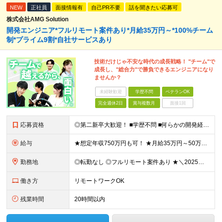
NEW
正社員
面接情報有
自己PR不要
話を聞きたい応募可
株式会社AMG Solution
開発エンジニア*フルリモート案件あり*月給35万円～*100%チーム
制*プライム9割*自社サービスあり
技術だけじゃ不安な時代の成長戦略！ "チーム"で
成長し、"総合力"で勝負できるエンジニアになり
ませんか？
未経験歓迎
学歴不問
ベテランOK
完全週休2日
賞与複数月
面接1回
応募資格
◎第二新卒大歓迎！ ■学歴不問 ■何らかの開発経験またはプログラミングや保守・運用のご経験 ※言語や経験年数は不問 ＜こんな方にピッタリです＞ □ 上流のスキルを身につけたい □ 技術以外のスキルを
給与
★想定年収750万円も可！ ★月給35万円～50万円＋賞与年2回（賞与昨年実績3.2ヶ月）＋各種手当＋住宅手当あり(最大1万5千円) ※経験やスキルを考慮して決定します。 ※上記月給には一律支給の住
勤務地
◎転勤なし ◎フルリモート案件あり ★＼2025年10月20日にNEWオフィス移転／★ ━━━━━━━━━━━━━━━━━━━━━━ AMG Solutionは、日本橋大伝馬町に移転！ 移転に向けて
働き方
リモートワークOK
残業時間
20時間以内