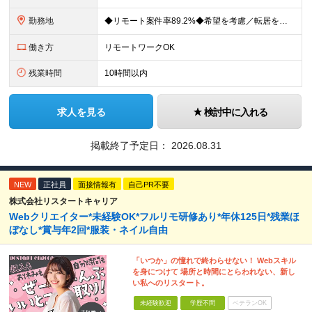
勤務地
◆リモート案件率89.2%◆希望を考慮／転居を伴う転勤なし 一都三県のクライアント先＋在宅勤務（案件により異なります） 【本社】東京都千代田区内幸町2-2-3 日比谷国際ビル3F (変更の範囲)上
働き方
リモートワークOK
残業時間
10時間以内
求人を見る
検討中に入れる
掲載終了予定日：
2026.08.31
NEW
正社員
面接情報有
自己PR不要
株式会社リスタートキャリア
Webクリエイター*未経験OK*フルリモ研修あり*年休125日*残業ほ
ぼなし*賞与年2回*服装・ネイル自由
「いつか」の憧れで終わらせない！ Webスキル
を身につけて 場所と時間にとらわれない、新し
い私へのリスタート。
未経験歓迎
学歴不問
ベテランOK