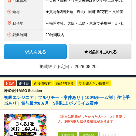
応募資格
～業種・職種・社会人未経験の方や第二新卒の方も歓迎！～ ■学歴不問 ■35歳以下※若年層の長期キャリア形成を図るため ＼意欲重視の人物採用！ こんな方をお待ちしています／ ■チームでやり遂げる仕事が
給与
★賞与年3回支給！過去に年間150万円の支給実績あり ★入社後も、経歴・年齢に関係なくスキル・能力に応じて年収UPが可能！ 現場で新入社員の教育係ができるレベルで月給30万円、支店長クラス（スタッフ
勤務地
～福岡本社、大阪・広島・東京で募集中！U・Iターン大歓迎！～ ■福岡本社 ★「博多駅」より徒歩5分！ 福岡県福岡市博多区博多駅東2-5-21 博多プラザビル6F ※(変更の範囲)なし ■大阪支店
残業時間
20時間以内
求人を見る
検討中に入れる
掲載終了予定日：
2026.08.20
NEW
正社員
面接情報有
自己PR不要
話を聞きたい応募可
株式会社AMG Solution
初級エンジニア｜フルリモート案件あり｜100%チーム制｜住宅手
当あり｜賞与最大6ヵ月｜9割以上がプライム案件
〈本当は開発がしたかった人へ〉 つくる楽し
さ、100％取り戻せる環境があります！
未経験歓迎
学歴不問
ベテランOK