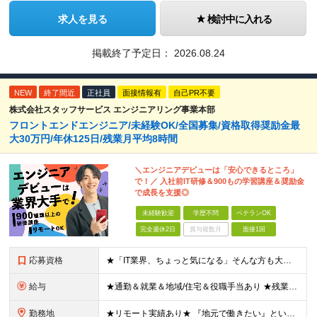
求人を見る
検討中に入れる
掲載終了予定日：
2026.08.24
NEW
終了間近
正社員
面接情報有
自己PR不要
株式会社スタッフサービス エンジニアリング事業本部
フロントエンドエンジニア/未経験OK/全国募集/資格取得奨励金最
大30万円/年休125日/残業月平均8時間
＼エンジニアデビューは「安心できるところ」
で！／ 入社前IT研修＆900もの学習講座＆奨励金
で成長を支援◎
未経験歓迎
学歴不問
ベテランOK
完全週休2日
賞与複数月
面接1回
応募資格
★「IT業界、ちょっと気になる」そんな方も大歓迎！ ■学歴不問 ■未経験・第二新卒歓迎 ■知識・経験はこれから身につけていければOK！ □■ステップアップ■□ 社内システム開発やインフラ構築などジャ
給与
★通勤＆就業＆地域/住宅＆役職手当あり ★残業代は全額支給 ★選べる給与制度あり！ ■東京・神奈川・千葉・埼玉勤務の場合 月給24.5万円～55万円＋諸手当 （残業代は全額支給） (20,000円の
勤務地
★リモート実績あり★ 『地元で働きたい』という希望に、業界トップクラス約7,000件の取引事業所数、90,000件以上のプロジェクトから検討をいたします。 全国の取引先での就業となります（沖縄を除