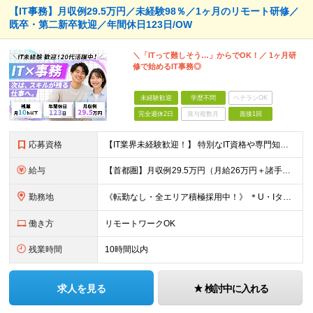
【IT事務】月収例29.5万円／未経験98％／1ヶ月のリモート研修／
既卒・第二新卒歓迎／年間休日123日/OW
＼「ITって難しそう…」からでOK！／ 1ヶ月研
修で始めるIT事務◎
未経験歓迎
学歴不問
ベテランOK
完全週休2日
賞与複数月
面接1回
応募資格
【IT業界未経験歓迎！】 特別なIT資格や専門知識は必要ありません。 ・学歴不問（文系・理系不問） ・第二新卒、既卒の方も歓迎 ・20代を中心に幅広い年代が活躍中 ・基本的なPC操作ができる方 ・タ
給与
【首都圏】月収例29.5万円（月給26万円＋諸手当） 【東海・関西】月収例28.5万円（月給25万円＋諸手当） 【九州】月収例26万円（月給23万円＋諸手当） ※経験・スキル・前職給与を踏まえ、総合
勤務地
《転勤なし・全エリア積極採用中！》 ＊U・Iターンも歓迎 ＊研修はオンライン実施 ★勤務エリアは下記よりお選びいただけます★ 【首都圏】東京・神奈川・千葉・埼玉 【東海】愛知 【関西】大阪、京都、兵庫
働き方
リモートワークOK
残業時間
10時間以内
求人を見る
検討中に入れる