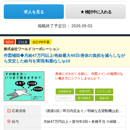
求人を見る
検討中に入れる
掲載終了予定日：
2026.09.03
NEW
正社員
自己PR不要
株式会社ワールドコーポレーション
作図補助◆月給47万円以上/有給最大40日/身体の負担を減らしなが
ら安定した給与を実現/転勤なし/p10
身体にガタがくる前に、 作図メインの無理のな
い働き方にシフトしませんか？
未経験歓迎
学歴不問
ベテランOK
完全週休2日
賞与複数月
面接1回
応募資格
《面接1回／即日内定あり／明確な志望動機は必要なし》 ◆学歴・年齢不問 ◆建設業界での実務経験や設備設計（電気設備、空調・衛生設備）、土木設計（橋梁／トンネル・道路・造成／上下水道）などの業界経験者
給与
月給47万円以上＋賞与年2回＋各種手当 ※経験・スキルに応じて決定いたします。 ※条件面につきましては、経験を考慮しますのでご希望に添えない場合もございます。 ※試用期間は6ヶ月です。その間、給与・