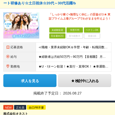
ート研修あり☆土日祝休☆20代～30代活躍/b
「しっかり稼ぐ×無理なく休む」の妥協ゼロ★ 東
証プライム上場グループでわがままを叶えよう！
未経験歓迎
学歴不問
ベテランOK
完全週休2日
賞与複数月
面接1回
応募資格
≪職種・業界未経験OK＆学歴・年齢・転職回数不問≫ ◆第二新卒歓迎 ◆社会人経験不問 ◆資格不問 ※新卒の方もご応募可能！ （待遇・募集要項等は別途ご案内いたします） ※入社時期は柔軟に対応します！半
給与
★経験者は月給50万円～90万円 【首都圏】 月給30万1230円〜 ⇒基本22万7000円+地域6万4230円+皆勤1万円 【群馬/栃木/茨城】 月給28万1090円〜 ⇒基本23万4000円+
勤務地
★U・Iターン歓迎！★直行・直帰OK！ ★車通勤可能のエリアもあり！★出張なしの働き方も可能 全国47都道府県の各プロジェクト（転勤なし！勤務地に対する希望も実現可能！） 「自宅から1時間以内で通え
求人を見る
検討中に入れる
掲載終了予定日：
2026.08.27
NEW
正社員
自己PR不要
株式会社オネスト