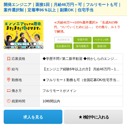
開発エンジニア｜面接1回｜月給46万円～可｜フルリモートも可｜
案件選択制｜定着率96％以上｜副業OK｜住宅手当
≪月給46万〜×100%案件選択≫ 「生成AIの時
代、ついていくためには…」 その焦り、ルトラ
で解消。
未経験歓迎
学歴不問
ベテランOK
完全週休2日
賞与複数月
面接1回
応募資格
◆学歴不問 / 第二新卒歓迎 ◆何かしらのエンジニア経験をお持ちの方 （言語・期間・フェーズ不問） 経験浅めの方も遠慮なくご応募ください！ ■入社前Q＆A ────── ◎実力に見合った報酬が手に
給与
【エンジニア経験6年以上の方】 月給46万円～100万円（固定残業代含む） ※上記月給には月30時間分の固定残業代（月8万7,400円～月19万円）を含む。超過分は全額支給。 【エンジニア経験4年以
勤務地
★フルリモート勤務も可（全国応募OK/住宅手当を支給します） ※案件によって常駐が必要になる場合があります。 ※希望がない限り、転勤はありません ※U・Iターン歓迎 ★ルトラの社員は全国各地で活躍中
働き方
フルリモートがメイン
残業時間
10時間以内
求人を見る
検討中に入れる