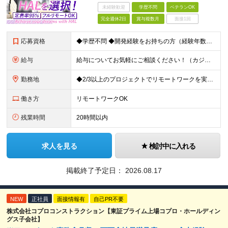
未経験歓迎
学歴不問
ベテランOK
完全週休2日
賞与複数月
面接1回
応募資格
◆学歴不問 ◆開発経験をお持ちの方（経験年数不問） ＜こんな方は大歓迎！＞ ◎今の収入をもっと増やしたい ◎もっと上流の案件で活躍したい ◎将来のキャリアにつながる案件に携わりたい ◎自分のやりたい
給与
給与についてお気軽にご相談ください！（カジュアル面談可能） 月給35万円～＋各種手当＋賞与2回 ※固定残業代は、時間外労働の有無に関わらず40時間分を87,500円～支給 ※超過分は別途支給 ※試用
勤務地
◆2/3以上のプロジェクトでリモートワークを実施中！ ≪自社拠点≫ ・東京本社／東京都千代田区丸の内二丁目6番1号 丸の内パークビルディング6階 ・関西支社／⼤阪府⼤阪市中央区安⼟町2-3-13 ⼤
働き方
リモートワークOK
残業時間
20時間以内
求人を見る
検討中に入れる
掲載終了予定日：
2026.08.17
NEW
正社員
面接情報有
自己PR不要
株式会社コプロコンストラクション【東証プライム上場コプロ・ホールディン
グス子会社】