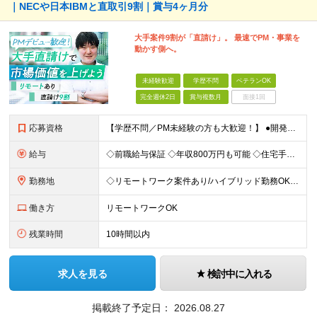
｜NECや日本IBMと直取引9割｜賞与4ヶ月分
大手案件9割が「直請け」。 最速でPM・事業を
動かす側へ。
未経験歓迎
学歴不問
ベテランOK
完全週休2日
賞与複数月
面接1回
応募資格
【学歴不問／PM未経験の方も大歓迎！】 ●開発エンジニアとしての実務経験をお持ちの方 ～採用担当者より～ 「PM経験が一切ない」という方もご心配なく！ 面接で一番大切にしているのは「これまでどんな業
給与
◇前職給与保証 ◇年収800万円も可能 ◇住宅手当・賞与年間4か月支給実績あり＋業績により、別途決算賞与あり 【PM・PL候補】 数名規模のチームでの進捗管理や、後輩・メンバーの指導・フォロー経験が
勤務地
◇リモートワーク案件あり/ハイブリッド勤務OK 【本社】東京都豊島区高田3-14-29 KDX高田馬場ビル2F ┗都内、神奈川県のプロジェクト先での勤務もございます。 ＜プロジェクト先エリア例＞
働き方
リモートワークOK
残業時間
10時間以内
求人を見る
検討中に入れる
掲載終了予定日：
2026.08.27