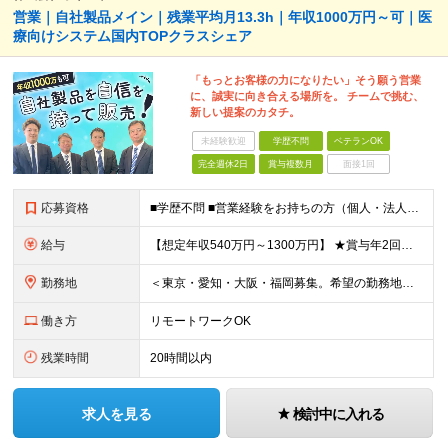
営業｜自社製品メイン｜残業平均月13.3h｜年収1000万円～可｜医
療向けシステム国内TOPクラスシェア
「もっとお客様の力になりたい」そう願う営業
に、誠実に向き合える場所を。 チームで挑む、
新しい提案のカタチ。
未経験歓迎
学歴不問
ベテランOK
完全週休2日
賞与複数月
面接1回
応募資格
■学歴不問 ■営業経験をお持ちの方（個人・法人、業界や商材などは不問） ＜以下のような方を歓迎します＞ ■顧客の話を聴き、本音を引き出せる方 ■断られても気持ちを切り替え、次に進める方 ■受け身では
給与
【想定年収540万円～1300万円】 ★賞与年2回＋勤務地手当＋残業手当（年平均残業時間にて算出）を含む ※基本給＋勤務地手当＋役職手当 ※リーダークラス以上は役職手当含む ※勤務地手当：結婚の有無に
勤務地
＜東京・愛知・大阪・福岡募集。希望の勤務地で働けます＞ 希望通りの配属＆転勤も基本なし！ 「プロジェクト人員の枠を広げたい」などといった、 会社からの強制的な異動・出向依頼はありません。 ■東京オフ
働き方
リモートワークOK
残業時間
20時間以内
求人を見る
検討中に入れる