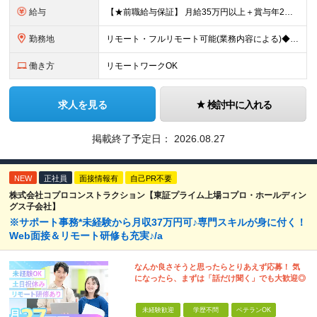
給与
【★前職給与保証】 月給35万円以上＋賞与年2回（※5ヶ月分支給実績あり） ※上記は最低保証額です。 ご経験やスキルに応じて当社規定内で決定します ※試用期間3ヶ月間あり・労働条件は本採用と変わり
勤務地
リモート・フルリモート可能(業務内容による)◆100％自社内開発 所在地：神奈川県横浜市港北区新横浜3-8-11 メットライフ新横浜ビル10F (変更の範囲)上記を除く当社関連勤務地 ※機器の導入
働き方
リモートワークOK
求人を見る
検討中に入れる
掲載終了予定日：
2026.08.27
NEW
正社員
面接情報有
自己PR不要
株式会社コプロコンストラクション【東証プライム上場コプロ・ホールディン
グス子会社】
※サポート事務*未経験から月収37万円可♪専門スキルが身に付く！
Web面接＆リモート研修も充実♪/a
なんか良さそうと思ったらとりあえず応募！ 気
になったら、まずは「話だけ聞く」でも大歓迎◎
未経験歓迎
学歴不問
ベテランOK