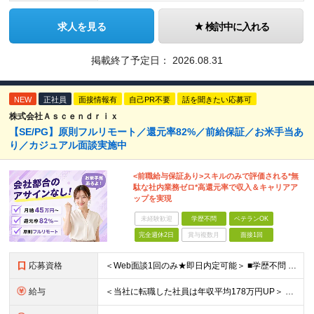
求人を見る
検討中に入れる
掲載終了予定日：
2026.08.31
NEW
正社員
面接情報有
自己PR不要
話を聞きたい応募可
株式会社Ａｓｃｅｎｄｒｉｘ
【SE/PG】原則フルリモート／還元率82%／前給保証／お米手当あ
り／カジュアル面談実施中
<前職給与保証あり>スキルのみで評価される*無
駄な社内業務ゼロ*高還元率で収入＆キャリアア
ップを実現
未経験歓迎
学歴不問
ベテランOK
完全週休2日
賞与複数月
面接1回
応募資格
＜Web面談1回のみ★即日内定可能＞ ■学歴不問 ■エンジニアとしての実務経験1年以上 （開発・インフラ・技術・工程など不問）
給与
＜当社に転職した社員は年収平均178万円UP＞ 月給45万円～120万円＋賞与＋各手当 ※経験・能力などを考慮の上、決定します ※案件の契約内容（月単金など）や昇給、賞与額はすべてシステム上で開示し