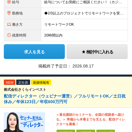
給与
給与についてお気軽にご相談ください！（カジュアル面談可能） 月給35万円～＋各種手当＋賞与2回 ※固定残業代は、時間外労働の有無に関わらず40時間分を87,500円～支給 ※超過分は別途支給 ※試用
勤務地
◆2/3以上のプロジェクトでリモートワークを実施中！ ≪自社拠点≫ ・東京本社／東京都千代田区丸の内二丁目6番1号 丸の内パークビルディング6階 ・関西支社／⼤阪府⼤阪市中央区安⼟町2-3-13 ⼤
働き方
リモートワークOK
残業時間
20時間以内
求人を見る
検討中に入れる
掲載終了予定日：
2026.08.17
NEW
正社員
面接情報有
株式会社さくらインベスト
配信ディレクター（ウェビナー運営）／フルリモートOK／土日祝
休み／年休123日／年収600万円可
＜著名講師のセミナーを、全国の視聴者へ届け
る。＞ 準備から本番までを支える、配信ディレ
クターを募集！