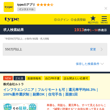
typeのアプリ
インストール
ログイン
会員登録
検討中(
0
)
MENU
1913
求人検索結果
件中
1～50
件表示
「年収550万円以上」が条件の転職・求人情報
550万円以上
変更
保存した検索条件
NEW
正社員
面接情報有
自己PR不要
話を聞きたい応募可
株式会社ルトラ
インフラエンジニア｜フルリモートも可｜還元率平均86.3%｜
100%案件選択制｜副業OK｜住宅手当｜面接1回
単価も、利益も、還元率も、すべて見えるからこ
そ、 “誠実に評価する”と自信を持って言える会