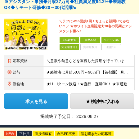
※アシスタント事務◆月収37万可◆社員満足度94.2%◆未経験
OK◆リモート研修◆20～30代活躍/c
＼ラフにWeb面接1回！ちょっと話聞いてみな
い？／ ★ホワイト企業認定★30名の同期とアシ
スタント職へ♪
未経験歓迎
学歴不問
ベテランOK
完全週休2日
賞与複数月
面接1回
応募資格
＼意欲や熱意などを重視した採用を行っています／ ●未経験・第二新卒歓迎 ●学歴・年齢・転職回数は一切不問です！ ※新卒の方もご応募可能 （待遇・募集要項等は別途ご案内いたします） ※入社時期は柔軟に対
給与
★経験者は月給50万円～90万円 【首都圏】 月給30万1230円〜 ⇒基本22万7000円+地域6万4230円+皆勤1万円 【群馬/栃木/茨城】 月給28万1090円〜 ⇒基本23万4000円+
勤務地
★U・Iターン歓迎！★直行・直帰OK！ ★車通勤可能のエリアもあり！★出張なしの働き方も可能 全国47都道府県の各プロジェクト（転勤なし！勤務地に対する希望も実現可能！） 「自宅から1時間以内で通え
求人を見る
検討中に入れる
掲載終了予定日：
2026.08.27
NEW
正社員
面接情報有
自己PR不要
話を聞きたい応募可