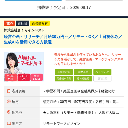
掲載終了予定日：
2026.08.17
NEW
正社員
面接情報有
株式会社さくらインベスト
経営企画・リサーチ／月給30万円～／リモートOK／土日祝休み／
生成AIを活用できる方歓迎
普段から生成AIを使っているあなたへ。 リサー
チ力を活かして、経営企画・マーケティングスキ
ルを手にしませんか？
未経験歓迎
学歴不問
ベテランOK
完全週休2日
賞与複数月
面接1回
応募資格
＜学歴不問！経営企画や金融業界が未経験の方も歓迎★＞ ■仕事やプライベートで、ChatGPTなどの生成AIを使ったことがある方 ■インターネットを使ったリサーチや情報収集が得意な方 ■集めた情報を分か
給与
想定月給：30万円～50万円程度＋各種手当＋賞与年2回 ※想定年収：400万円～600万円 ※経験・能力等考慮の上、規定により優遇 ※上記月給には固定残業代を含みます。固定残業代は、時間外労働の有無に
勤務地
★大阪本社（リモート勤務可能！） 大阪府大阪市北区梅田2丁目5番6号 桜橋八千代ビル9階 ★新オフィスへ移転予定！駅直結ビルです♪ （移転後の住所） 大阪府大阪市中央区安土町3丁目5-13 本町ガーデ
働き方
リモートワークがメイン