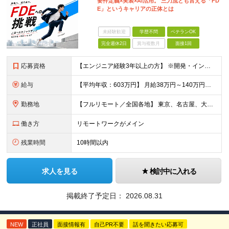
要件定義×実装×AI活用。 三刀流とも言える「FD
E」というキャリアの正体とは
未経験歓迎
学歴不問
ベテランOK
完全週休2日
賞与複数月
面接1回
応募資格
【エンジニア経験3年以上の方】 ※開発・インフラ・工程・言語一切不問 ※文理・学歴不問 【歓迎条件】 ◆Python実務経験がある方 ◆LLM・生成AIを使った開発経験がある方 ◆要件定義・顧客折衝
給与
【平均年収：603万円】 月給38万円～140万円＋諸手当（経験者） 【平均年収603万円】 ※案件の契約内容や昇給額などはすべて開示します。 ※経験や能力を考慮し決定します。 ※月給には固定残業
勤務地
【フルリモート／全国各地】 東京、名古屋、大阪、福岡を中心とした全国のプロジェクトにアサイン。 ※プロジェクトは完全選択制です。 ※フルリモート、ハイブリッド型、常駐案件から自由に選択可能です。 ※転
働き方
リモートワークがメイン
残業時間
10時間以内
求人を見る
検討中に入れる
掲載終了予定日：
2026.08.31
NEW
正社員
面接情報有
自己PR不要
話を聞きたい応募可