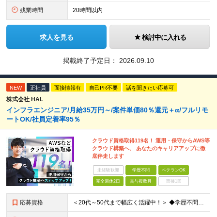
残業時間
20時間以内
求人を見る
検討中に入れる
掲載終了予定日：
2026.09.10
NEW
正社員
面接情報有
自己PR不要
話を聞きたい応募可
株式会社 HAL
インフラエンジニア/月給35万円～/案件単価80％還元＋α/フルリモ
ートOK/社員定着率95％
クラウド資格取得119名！ 運用・保守からAWS等
クラウド構築へ、 あなたのキャリアアップに徹
底伴走します
未経験歓迎
学歴不問
ベテランOK
完全週休2日
賞与複数月
面接1回
応募資格
＜20代～50代まで幅広く活躍中！＞ ◆学歴不問 ◆何らかのインフラ関連の実務経験 ★経験年数不問/運用監視レベルも歓迎 ＜こんな方は大歓迎！＞ ◎今の収入に不満がある ◎もっと上流の案件で活躍した