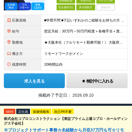
未経験歓迎
学歴不問
ベテランOK
完全週休2日
賞与複数月
面接1回
応募資格
■学歴不問 ■下記いずれかのご経験をお持ちの方 ・配信業務の実務経験（OBS運用など） ・Web番組、動画、TV、ウェビナー等のディレクション経験 ・何らかの企画運営経験をお持ちの方 （Premier
給与
想定月給：30万円～50万円程度＋各種手当＋賞与年2回 ※想定年収：400万円～600万円 ※経験・能力等考慮の上、規定により優遇 ※上記月給には固定残業代を含みます。固定残業代は、時間外労働の有無に
勤務地
★大阪本社（フルリモート勤務可能！） 大阪府大阪市北区梅田2丁目5番6号 桜橋八千代ビル9階 ★新オフィスへ移転予定！駅直結ビルです♪ （移転後の住所） 大阪府大阪市中央区安土町3丁目5-13 本町ガ
働き方
リモートワークがメイン
残業時間
20時間以内
求人を見る
検討中に入れる
掲載終了予定日：
2026.09.10
NEW
正社員
面接情報有
自己PR不要
株式会社コプロコンストラクション【東証プライム上場コプロ・ホールディン
グス子会社】
※プロジェクトサポート事務☆未経験から月収37万円も可☆リモ