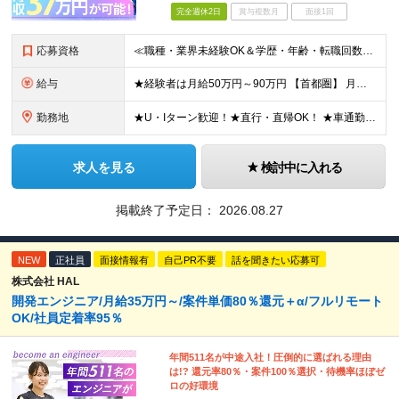
完全週休2日
賞与複数月
面接1回
応募資格
≪職種・業界未経験OK＆学歴・年齢・転職回数不問≫ ◆第二新卒歓迎 ◆社会人経験不問 ◆資格不問 ※新卒の方もご応募可能 （待遇・募集要項等は別途ご案内いたします） ※入社時期は柔軟に対応します！半年
給与
★経験者は月給50万円～90万円 【首都圏】 月給30万1230円〜 ⇒基本22万7000円+地域6万4230円+皆勤1万円 【群馬/栃木/茨城】 月給28万1090円〜 ⇒基本23万4000円+
勤務地
★U・Iターン歓迎！★直行・直帰OK！ ★車通勤可能のエリアもあり！★出張なしの働き方も可能 全国47都道府県の各プロジェクト（転勤なし！勤務地に対する希望も実現可能！） 「自宅から1時間以内で通え
求人を見る
検討中に入れる
掲載終了予定日：
2026.08.27
NEW
正社員
面接情報有
自己PR不要
話を聞きたい応募可
株式会社 HAL
開発エンジニア/月給35万円～/案件単価80％還元＋α/フルリモート
OK/社員定着率95％
年間511名が中途入社！圧倒的に選ばれる理由
は!? 還元率80％・案件100％選択・待機率ほぼゼ
ロの好環境