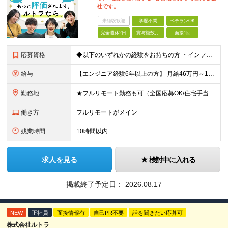
社です。
未経験歓迎
学歴不問
ベテランOK
完全週休2日
賞与複数月
面接1回
応募資格
◆以下のいずれかの経験をお持ちの方 ・インフラ設計・構築の実務経験（オンプレ/クラウドどちらもOK） ・クラウド環境下での運用保守に関する実務経験 ◆学歴不問 ＜こんな方は特に歓迎します＞ ◎これま
給与
【エンジニア経験6年以上の方】 月給46万円～100万円（固定残業代含む） ※上記月給には月30時間分の固定残業代（月8万7,400円～月19万円）を含む。超過分は全額支給。 【エンジニア経験4年以
勤務地
★フルリモート勤務も可（全国応募OK/住宅手当を支給します） ※案件によって常駐が必要になる場合があります。 ※希望がない限り、転勤はありません ※U・Iターン歓迎 ★ルトラの社員は全国各地で活躍中
働き方
フルリモートがメイン
残業時間
10時間以内
求人を見る
検討中に入れる
掲載終了予定日：
2026.08.17
NEW
正社員
面接情報有
自己PR不要
話を聞きたい応募可
株式会社ルトラ