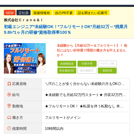
NEW
正社員
面接情報有
自己PR不要
話を聞きたい応募可
株式会社Ｃｒａｎｅ＆Ｉ
初級エンジニア*未経験OK！*フルリモートOK*月給32万～*残業月
9.8h*1ヶ月の研修*資格取得率100％
未経験から【月給32万〜＆フルリモート】！ 他
社にはない好待遇で理想の働き方を叶えません
か？
未経験歓迎
学歴不問
ベテランOK
完全週休2日
賞与複数月
面接1回
応募資格
＼ITのことが全く分からない未経験の方もOK◎／≪ポテンシャル採用実施中≫ ★未経験OK！フリータからの正社員デビューもOK！ ★学歴不問 ≪こんな方にピッタリです！≫ ◎未経験から本気でエンジニア
給与
★未経験でも月給32万円スタート★ 月収32万円～35万円＋各種手当（資格手当だけで毎月15万の上乗せ実績あり！） ★資格手当豊富！1資格につき最大3万円支給 ★功績手当の導入で、毎月のお給与に上乗
勤務地
★フルリモートOK！ ★転居を伴う転勤なし 本社またはプロジェクト先にて勤務いただきます！ ※プロジェクト先は一都三県及び23区内がメイン 【本社】 東京都新宿区神楽坂1-2 研究社英語センタービ
働き方
フルリモートがメイン
残業時間
10時間以内