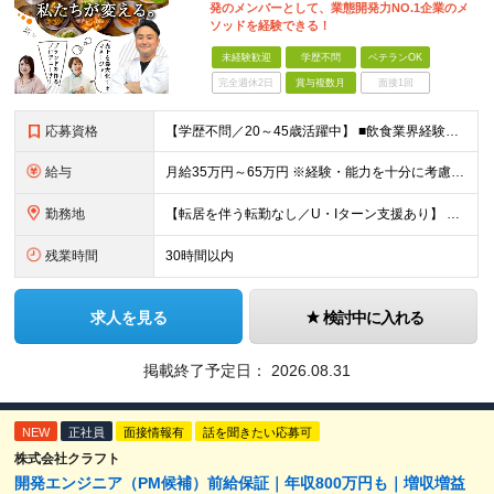
発のメンバーとして、業態開発力NO.1企業のメ
ソッドを経験できる！
未経験歓迎
学歴不問
ベテランOK
完全週休2日
賞与複数月
面接1回
応募資格
【学歴不問／20～45歳活躍中】 ■飲食業界経験および販売／サービスの経験がある方を歓迎します 例えば「もっとこうすれば売れるのに」というアイデアを形にしたい方、経営陣に近いポジションでビジネスを
給与
月給35万円～65万円 ※経験・能力を十分に考慮し決定。 ※月給35万円～48万円までは非管理職となりますので、 上記月給には、月30時間分の固定残業代（61,620円～84,508円）および月10
勤務地
【転居を伴う転勤なし／U・Iターン支援あり】 本社（恵比寿）または当社が運営する東京都内の直営店舗での勤務 ※配属先は経験・希望・プロジェクト内容を踏まえて決定します。 ★社宅・引越支援制度あり（
残業時間
30時間以内
求人を見る
検討中に入れる
掲載終了予定日：
2026.08.31
NEW
正社員
面接情報有
話を聞きたい応募可
株式会社クラフト
開発エンジニア（PM候補）前給保証｜年収800万円も｜増収増益