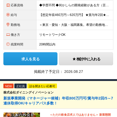
応募資格
◆学歴不問 ◆何かしらの開発経験がある方（言語不問） ＜以下のような方を歓迎します＞ ◎自社プロダクト開発に携わりたい方 ◎新しいサービスの企画から挑戦してみたい方 ◎これまでの経験を活かし管理職を
給与
【想定年収460万円～620万円】 ★賞与年2回★勤務地手当あり 月給30万円～41万円 ＜各種手当＞ ■勤務地手当（東京2万円／月、大阪1万円／月、名古屋5000円／月） ■通勤手当（月額5万円ま
勤務地
＜東京・愛知・大阪・福岡募集。希望の勤務地で働けます＞ 希望通りの配属＆転勤も基本なし！ 「プロジェクト人員の枠を広げたい」などといった、 会社からの強制的な異動・出向依頼はありません。 ■東京オフ
働き方
リモートワークOK
残業時間
20時間以内
求人を見る
検討中に入れる
掲載終了予定日：
2026.08.27
NEW
正社員
話を聞きたい応募可
株式会社ダイニングイノベーション
新規事業開発（マネージャー候補）年収800万円可/賞与年2回/5～7
連休取得OK/キャリアパス多数！
＜ただの飲食店求人ではありません＞ 新業態開