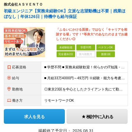
株式会社ＡＳＶＥＮＴＯ
初級エンジニア【実務未経験OK】立派な志望動機は不要｜残業ほ
ぼなし｜年休126日｜待機中も給与保証
「ふるいにかける面接」ではなく「キャリアを相
談する場」です！“等身大”のあなたのままでお越
しください◎
未経験歓迎
学歴不問
ベテランOK
完全週休2日
賞与複数月
面接1回
応募資格
■ 学歴不問 ■ 実務未経験歓迎！何らかのIT知識・学習経験をお持ちの方 （独学、ITスクール卒業生、少しだけ実務経験がある等、経験の浅い方も大歓迎です！） ＼こんな方にピッタリの環境です／ ◎面接
給与
■ 月給33万4000円～49万円 ※経験・能力を考慮して優遇します。 ※上記には固定残業代（月30時間分・6万3500円～9万3100円）を含みます。超過分は全額支給。 ※待機期間中全額給与を保証
勤務地
◎東京23区を中心としたクライアント先にて勤務いただきます（転居を伴う転勤なし） ◎在宅勤務も活用できます ■ 本社 東京都江戸川区南葛西3-5-3-402 (変更の範囲)上記を除く当社関連勤務地
働き方
リモートワークOK
求人を見る
検討中に入れる
掲載終了予定日：
2026.08.31