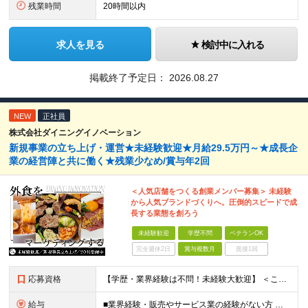
残業時間
20時間以内
求人を見る
検討中に入れる
掲載終了予定日：
2026.08.27
NEW
正社員
株式会社ダイニングイノベーション
新規事業の立ち上げ・運営★未経験歓迎★月給29.5万円～★成長企
業の経営陣と共に働く★残業少なめ/賞与年2回
＜人気店舗をつくる創業メンバー募集＞ 未経験
から人気ブランドづくりへ。圧倒的スピードで成
長する業態を創ろう
未経験歓迎
学歴不問
ベテランOK
完全週休2日
賞与複数月
面接1回
応募資格
【学歴・業界経験は不問！未経験大歓迎】 ＜こんな方、大歓迎！＞ ・新しいことにイチから挑戦し、ワクワクする熱量を味わいたい方 ・毎日同じことの繰り返しから抜け出したい方 ・新しいブランドづくりに興味
給与
■業界経験・販売やサービス業の経験がない方 月給29.5万円～ ※固定残業手当（51,937円～/月30時間分）、固定深夜割増手当（3,463円～月10時間分） ■外食業界で店長・副店長等の経験をお