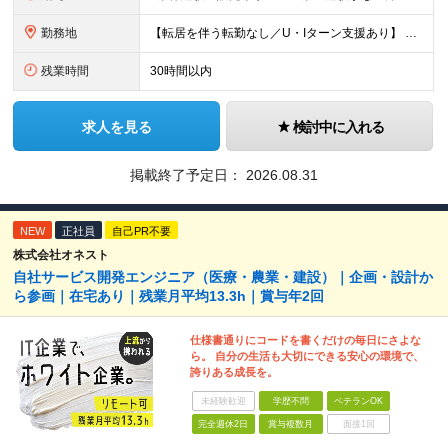
勤務地
【転居を伴う転勤なし／U・Iターン支援あり】 本社（恵比寿）または当社が運営する東京都内の直営店舗での勤務 ※配属先は経験・希望・プロジェクト内容を踏まえて決定します。 ★社宅・引越支援制度あり（
残業時間
30時間以内
求人を見る
検討中に入れる
掲載終了予定日：
2026.08.31
NEW
正社員
自己PR不要
株式会社オネスト
自社サービス開発エンジニア（医療・農業・建設）｜企画・設計か
ら参画｜在宅あり｜残業月平均13.3h｜賞与年2回
仕様書通りにコードを書くだけの毎日にさよな
ら。 自分の生活も大切にできる安心の環境で、
誇りある成長を。
未経験歓迎
学歴不問
ベテランOK
完全週休2日
賞与複数月
面接1回