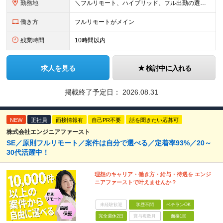
勤務地
＼フルリモート、ハイブリッド、フル出勤の選択可＆帰社日なし／ 【下記エリアを中心とするクライアント先または自宅にて勤務】 ■首都圏：東京・埼玉・千葉・神奈川 ■関西：大阪・兵庫・京都・滋賀・奈良・和
働き方
フルリモートがメイン
残業時間
10時間以内
求人を見る
検討中に入れる
掲載終了予定日：
2026.08.31
NEW
正社員
面接情報有
自己PR不要
話を聞きたい応募可
株式会社エンジニアファースト
SE／原則フルリモート／案件は自分で選べる／定着率93%／20～
30代活躍中！
理想のキャリア・働き方・給与・待遇を エンジ
ニアファーストで叶えませんか？
未経験歓迎
学歴不問
ベテランOK
完全週休2日
賞与複数月
面接1回