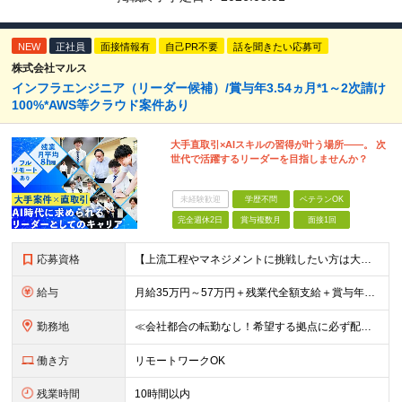
NEW
正社員
面接情報有
自己PR不要
話を聞きたい応募可
株式会社マルス
インフラエンジニア（リーダー候補）/賞与年3.54ヵ月*1～2次請け
100%*AWS等クラウド案件あり
大手直取引×AIスキルの習得が叶う場所――。 次
世代で活躍するリーダーを目指しませんか？
未経験歓迎
学歴不問
ベテランOK
完全週休2日
賞与複数月
面接1回
応募資格
【上流工程やマネジメントに挑戦したい方は大歓迎です！】 ★インフラエンジニアとしての実務経験をお持ちの方 ★上記に加え、下記いずれかに該当する方 ・チームのリーダー／サブリーダーの経験をお持ちの方 ・
給与
月給35万円～57万円＋残業代全額支給＋賞与年3.45ヵ月(リーダー経験者) 月給32万円～43万円＋残業代全額支給＋賞与年3.45ヵ月(実務経験者) 入社時想定年収： 490万円～798万円(リー
勤務地
≪会社都合の転勤なし！希望する拠点に必ず配属します。新潟Uターン・Iターン大歓迎！≫ 首都圏(東京、神奈川、千葉、埼玉)または新潟市、長岡市周辺のお客様先または各拠点での勤務となります。 ■東京支社
働き方
リモートワークOK
残業時間
10時間以内