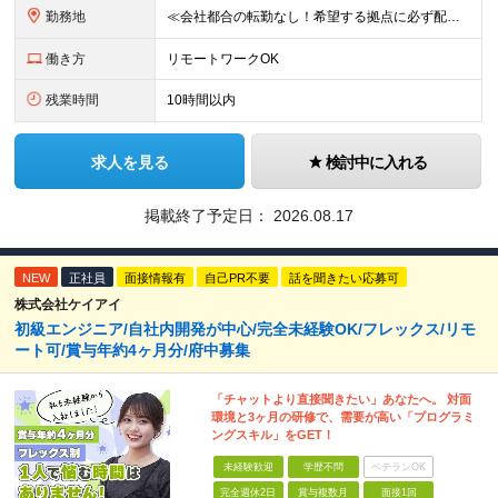
勤務地
≪会社都合の転勤なし！希望する拠点に必ず配属します。新潟Uターン・Iターン大歓迎！≫ 首都圏(東京、神奈川、千葉、埼玉)または新潟市、長岡市周辺のお客様先または各拠点での勤務となります。 ■東京支社
働き方
リモートワークOK
残業時間
10時間以内
求人を見る
検討中に入れる
掲載終了予定日：
2026.08.17
NEW
正社員
面接情報有
自己PR不要
話を聞きたい応募可
株式会社ケイアイ
初級エンジニア/自社内開発が中心/完全未経験OK/フレックス/リモ
ート可/賞与年約4ヶ月分/府中募集
「チャットより直接聞きたい」あなたへ。 対面
環境と3ヶ月の研修で、需要が高い「プログラミ
ングスキル」をGET！
未経験歓迎
学歴不問
ベテランOK
完全週休2日
賞与複数月
面接1回