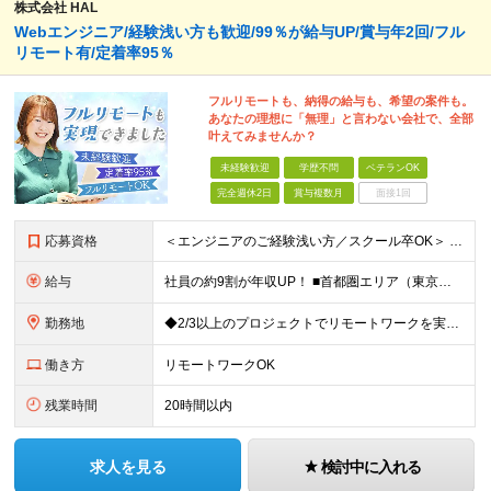
株式会社 HAL
Webエンジニア/経験浅い方も歓迎/99％が給与UP/賞与年2回/フル
リモート有/定着率95％
フルリモートも、納得の給与も、希望の案件も。
あなたの理想に「無理」と言わない会社で、全部
叶えてみませんか？
未経験歓迎
学歴不問
ベテランOK
完全週休2日
賞与複数月
面接1回
応募資格
＜エンジニアのご経験浅い方／スクール卒OK＞ ◆学歴不問 ◆未経験OK ＜こんな方は大歓迎！＞ ◎今の収入に不満がある方 ◎新しい言語・スキルに挑戦したい方 ◎腰を据えて活躍したい方 ◎頑張りを評価
給与
社員の約9割が年収UP！ ■首都圏エリア（東京、神奈川、千葉、埼玉勤務） 月給25万円～26万円（固定残業代含む） ※固定残業代は、時間外労働の有無に関わらず17時間分を30,000円～31,200
勤務地
◆2/3以上のプロジェクトでリモートワークを実施中！ ≪自社拠点≫ ・東京本社／東京都千代田区丸の内二丁目6番1号 丸の内パークビルディング6階 ・関西支社／⼤阪府⼤阪市中央区安⼟町2-3-13 ⼤
働き方
リモートワークOK
残業時間
20時間以内
求人を見る
検討中に入れる