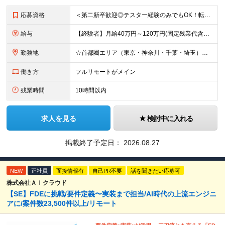
応募資格
＜第二新卒歓迎◎テスター経験のみでもOK！転職回数不問＞ ■学歴不問 ■ブランクOK ■エンジニアとしての実務経験が1年以上ある方 └開発、インフラ、工程、言語は一切不問！ ※未経験も若干名募集して
給与
【経験者】月給40万円～120万円(固定残業代含む)+各種手当 ★前職給与の総収入額を100％保証｜還元率84％〜100％ ★20代の平均年収570万円 ※月給には、みなし残業手当(月30時間／5万
勤務地
☆首都圏エリア（東京・神奈川・千葉・埼玉）・名古屋・大阪・福岡を中心とした全国各地のプロジェクト先に参画いただきます。 ※希望をヒアリングした上で決定します ☆全国各地からフルリモートOK 【本社】
働き方
フルリモートがメイン
残業時間
10時間以内
求人を見る
検討中に入れる
掲載終了予定日：
2026.08.27
NEW
正社員
面接情報有
自己PR不要
話を聞きたい応募可
株式会社ＡＩクラウド
【SE】FDEに挑戦/要件定義〜実装まで担当/AI時代の上流エンジニ
アに/案件数23,500件以上/リモート