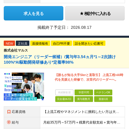
求人を見る
検討中に入れる
掲載終了予定日：
2026.08.17
NEW
正社員
面接情報有
自己PR不要
話を聞きたい応募可
株式会社マルス
開発エンジニア（リーダー候補）/賞与年3.54ヵ月*1～2次請け
100%*AI駆動開発研修あり*定着率98%
【誰もが知る大手SIerと直取引】 上流工程×AI時
代を見据えた研修で、次世代のリーダーへ。
未経験歓迎
学歴不問
ベテランOK
完全週休2日
賞与複数月
面接1回
応募資格
【上流工程やマネジメントに挑戦したい方は大歓迎です！】 ★開発エンジニアとしての実務経験をお持ちの方 ★上記に加え、下記いずれかに該当する方 ・チームのリーダー／サブリーダーの経験をお持ちの方 ・教育
給与
月給35万円～57万円＋残業代全額支給＋賞与年3.45ヵ月(リーダー経験者) 月給32万円～43万円＋残業代全額支給＋賞与年3.45ヵ月(実務経験者) 入社時想定年収： 490万円～798万円(リー