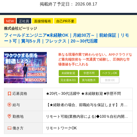
掲載終了予定日：
2026.08.17
NEW
正社員
面接情報有
自己PR不要
株式会社ビーリッジ
フィールドエンジニア■未経験OK｜月給30万～｜前給保証｜リモ
ート可｜賞与5ヶ月｜フレックス｜20～30代活躍
単なる現場作業で終わらせない。AIやクラウドな
ど最先端技術を 一気通貫で経験し、圧倒的な市
場価値を手に入れる
未経験歓迎
学歴不問
ベテランOK
完全週休2日
賞与複数月
面接1回
応募資格
★20代～30代活躍中 ★未経験歓迎 ■学歴不問
給与
【★経験者の場合、前職給与を保証します】 月給30万円以上＋賞与年2回（※5ヶ月分支給実績あり） ※上記は最低保証額です。 ご経験やスキルに応じて当社規定内で決定します ※試用期間3ヶ月間あり・労
勤務地
リモート可能(業務内容による)◆100％自社内開発 所在地：神奈川県横浜市港北区新横浜3-8-11 メットライフ新横浜ビル10F (変更の範囲)上記を除く当社関連勤務地 ※機器の導入立会いのため出
働き方
リモートワークOK