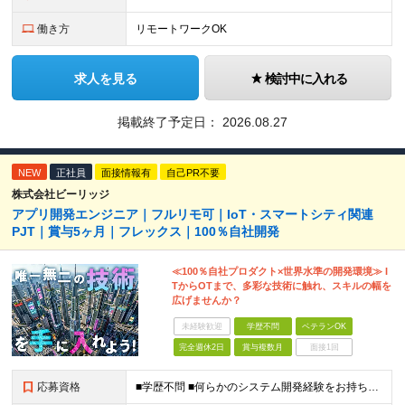
働き方
リモートワークOK
求人を見る
検討中に入れる
掲載終了予定日：
2026.08.27
NEW
正社員
面接情報有
自己PR不要
株式会社ビーリッジ
アプリ開発エンジニア｜フルリモ可｜IoT・スマートシティ関連
PJT｜賞与5ヶ月｜フレックス｜100％自社開発
≪100％自社プロダクト×世界水準の開発環境≫ I
TからOTまで、多彩な技術に触れ、スキルの幅を
広げませんか？
未経験歓迎
学歴不問
ベテランOK
完全週休2日
賞与複数月
面接1回
応募資格
■学歴不問 ■何らかのシステム開発経験をお持ちの方（業界経験不問） ■業界知識は不問です 入社後にはニッチな業界知識が必要になりますが、 入社時点の知識量は不問です！ 「エンジニアとして自分にしか