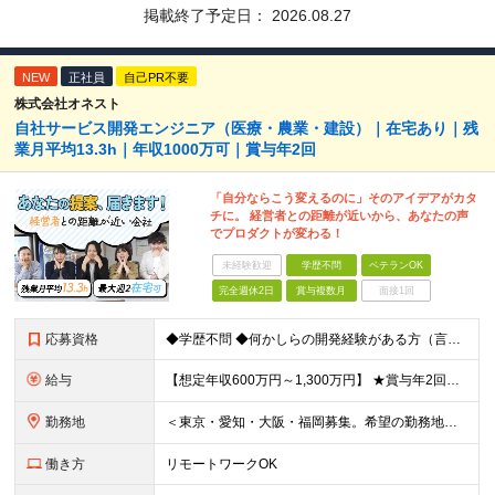
掲載終了予定日：
2026.08.27
NEW
正社員
自己PR不要
株式会社オネスト
自社サービス開発エンジニア（医療・農業・建設）｜在宅あり｜残
業月平均13.3h｜年収1000万可｜賞与年2回
「自分ならこう変えるのに」そのアイデアがカタ
チに。 経営者との距離が近いから、あなたの声
でプロダクトが変わる！
未経験歓迎
学歴不問
ベテランOK
完全週休2日
賞与複数月
面接1回
応募資格
◆学歴不問 ◆何かしらの開発経験がある方（言語不問） ◆マネジメント経験がある方（規模不問） ＜以下のような方を歓迎します＞ ◎これまでの経験を活かし管理職を目指したい方 ◎新しいサービスの企画から
給与
【想定年収600万円～1,300万円】 ★賞与年2回＋勤務地手当＋残業手当（年平均残業時間にて算出）を含む ※基本給＋勤務地手当＋役職手当 ※勤務地手当：結婚の有無に関係なく、物価などの違いを考慮して
勤務地
＜東京・愛知・大阪・福岡募集。希望の勤務地で働けます＞ 希望通りの配属＆転勤も基本なし！ 「プロジェクト人員の枠を広げたい」などといった、 会社からの強制的な異動・出向依頼はありません。 ■東京オフ
働き方
リモートワークOK