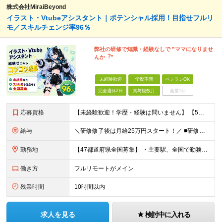
株式会社MiraiBeyond
イラスト・Vtubeアシスタント｜ポテンシャル採用！目指せフルリ
モ／スキルチェンジ率96％
弊社の研修で知識・経験なしで ”ママになりませ
んか︖”
未経験歓迎
学歴不問
ベテランOK
完全週休2日
賞与複数月
面接1回
応募資格
【未経験歓迎！学歴・経験は問いません】 【5名以上の積極採用を予定！】 事業拡大中につき、 これからイラストレーターを目指したい方を積極採用中です！ 「イラストを仕事にしてみたい」 「好きなことを
給与
＼研修修了後は月給25万円スタート！／ ■研修修了後 月給25万円＋賞与＋インセンティブ賞与 ※残業代は別途支給 ▽研修期間▽ 【未経験者】 ▶ 月給20万円～ 【固定残業代について】
勤務地
【47都道府県全国募集】 ・主要駅、全国で勤務可能！ ・どこに住んでいても応募可能！ 【東京本社】 東京都品川区東品川5-9-2 ≪リモート研修♪⾯接も基本的にオンラインで実施します≫ －主要駅
働き方
フルリモートがメイン
残業時間
10時間以内
求人を見る
検討中に入れる