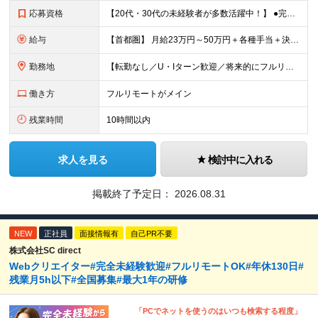
応募資格
【20代・30代の未経験者が多数活躍中！】 ●完全未経験、第二新卒、既卒、フリーターの方大歓迎！ ●学歴・職歴・転職回数・ブランク一切不問 ※34歳までの方（若年層の長期キャリア形成を図るため） ★
給与
【首都圏】 月給23万円～50万円＋各種手当＋決算賞与 【大阪】 月給22万円～50万円＋各種手当＋決算賞与 【愛知】 月給21.5万円～50万円＋各種手当＋決算賞与 【福岡・宮城】 月給20万
勤務地
【転勤なし／U・Iターン歓迎／将来的にフルリモートOK】 本社（新宿区）、大阪支店、名古屋支店または東京都・神奈川県・千葉県・埼玉県・愛知県・大阪府・福岡県をはじめ、全国のプロジェクト先 ※ご希望を
働き方
フルリモートがメイン
残業時間
10時間以内
求人を見る
検討中に入れる
掲載終了予定日：
2026.08.31
NEW
正社員
面接情報有
自己PR不要
株式会社SC direct
Webクリエイター#完全未経験歓迎#フルリモートOK#年休130日#
残業月5h以下#全国募集#最大1年の研修
「PCでネットを使うのはいつも検索する程度」