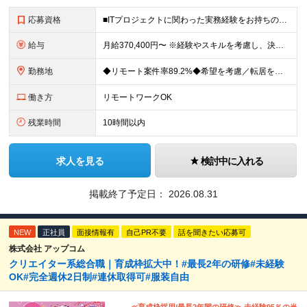
応募資格
■ITプロジェクトに関わった実務経験をお持ちの方（年数・職種不問） ■学歴不問 開発、Webディレクター、進行管理など、これまでの経験を活かせます。 PMOとしての実務経験は問いません。 ＼こんな
給与
月給370,400円〜 ※経験やスキルを考慮し、決定いたします ※上記金額には固定残業代（30時間分/70,400円～）を含みます。超過分は別途全額支給いたします ※試用期間6カ月あり（期間中の給与・
勤務地
◆リモート案件率89.2%◆希望を考慮／転居を伴う転勤なし 一都三県のクライアント先＋在宅勤務（案件により異なります） 【本社】東京都千代田区内幸町2-2-3 日比谷国際ビル3F (変更の範囲)上
働き方
リモートワークOK
残業時間
10時間以内
求人を見る
検討中に入れる
掲載終了予定日：
2026.08.31
NEW
正社員
面接情報有
自己PR不要
話を聞きたい応募可
株式会社 アップコム
クリエイター系総合職｜育成枠拡大中！#最長2年の研修#未経験
OK#完全週休2日制#連休取得可#服装自由