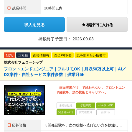
残業時間
20時間以内
求人を見る
検討中に入れる
掲載終了予定日：
2026.09.03
NEW
正社員
面接情報有
自己PR不要
話を聞きたい応募可
株式会社フェローシップ
フロントエンドエンジニア｜フルリモOK｜月収50万以上可｜AI／
DX案件・自社サービス案件多数｜残業月5h
「画面実装だけ」で終わらない。 フロントエン
ド経験を、次の技術とキャリアへ。
未経験歓迎
学歴不問
ベテランOK
完全週休2日
賞与複数月
面接1回
応募資格
＼開発経験を、次の役割へ広げたい方を歓迎します／ ■HTML、CSS、JavaScriptを使用した実務経験を1年以上お持ちの方 ■APIを利用した画面・機能開発の経験、または基礎知識をお持ちの方