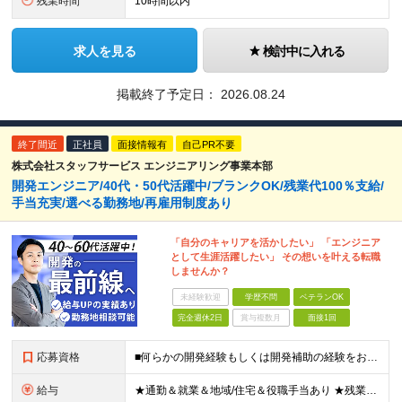
残業時間
10時間以内
求人を見る
検討中に入れる
掲載終了予定日：
2026.08.24
終了間近
正社員
面接情報有
自己PR不要
株式会社スタッフサービス エンジニアリング事業本部
開発エンジニア/40代・50代活躍中/ブランクOK/残業代100％支給/
手当充実/選べる勤務地/再雇用制度あり
「自分のキャリアを活かしたい」 「エンジニア
として生涯活躍したい」 その想いを叶える転職
しませんか？
未経験歓迎
学歴不問
ベテランOK
完全週休2日
賞与複数月
面接1回
応募資格
■何らかの開発経験もしくは開発補助の経験をお持ちの方 ■学歴不問 ★ブランクのある方、地方在住の方も大歓迎です！
給与
★通勤＆就業＆地域/住宅＆役職手当あり ★残業代は全額支給 ★選べる給与制度あり！ ★東京・神奈川・千葉・埼玉勤務の場合 月給23.5万円～55万円＋諸手当 （残業代は全額支給） (20,000円の