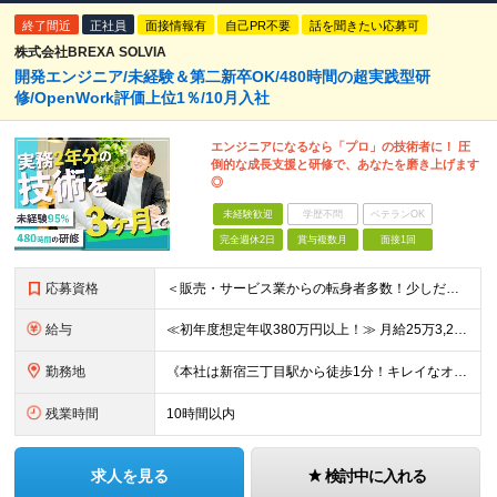
終了間近
正社員
面接情報有
自己PR不要
話を聞きたい応募可
株式会社BREXA SOLVIA
開発エンジニア/未経験＆第二新卒OK/480時間の超実践型研
修/OpenWork評価上位1％/10月入社
エンジニアになるなら「プロ」の技術者に！ 圧
倒的な成長支援と研修で、あなたを磨き上げます
◎
未経験歓迎
学歴不問
ベテランOK
完全週休2日
賞与複数月
面接1回
応募資格
＜販売・サービス業からの転身者多数！少しだけ興味がある！話だけ聞いてみたい！…そんな方でも歓迎♪まずはお会いするところから始めましょう◎＞ ◆年齢30歳まで（若年層の長期キャリア形成のため） ◆大卒以
給与
≪初年度想定年収380万円以上！≫ 月給25万3,220円～＋賞与年2回 ※上記金額には月20時間分(3万4,220円～)の見込み残業代を含み、超過した分は別途全額支給します。 ※経験やスキルを考慮
勤務地
《本社は新宿三丁目駅から徒歩1分！キレイなオフィスです！》 【本社】 東京都新宿区新宿4-3-25 TOKYU REIT新宿ビル8F 【ラーニングセンター】 東京都渋谷区千駄ヶ谷5-32-10 南新
残業時間
10時間以内
求人を見る
検討中に入れる