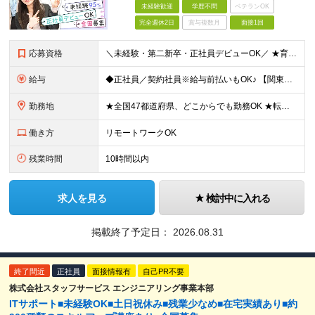
未経験歓迎
学歴不問
ベテランOK
完全週休2日
賞与複数月
面接1回
応募資格
＼未経験・第二新卒・正社員デビューOK／ ★育成前提の採用を実施中！ ■経歴・ブランク不問 ■学歴不問 ≪≪特別なスキルや経験は必要なし！≫≫ 当社では人柄重視の採用を実施しています。 働く先輩社員
給与
◆正社員／契約社員※給与前払いもOK♪ 【関東（一都三県）】 月給25万円～ ※固定残業代（月20時間分／月3万2383円）を含む。超過分は別途支給。 ※試用期間中の給与は月給23万円～ 【関東（北
勤務地
★全国47都道府県、どこからでも勤務OK ★転勤なし！腰を据えて活躍◎ ★マイカー通勤OK（拠点による） ★業務に慣れたら、ゆくゆくはリモート併用やフルリモートも可能 全国のお客様先にて勤務していた
働き方
リモートワークOK
残業時間
10時間以内
求人を見る
検討中に入れる
掲載終了予定日：
2026.08.31
終了間近
正社員
面接情報有
自己PR不要
株式会社スタッフサービス エンジニアリング事業本部
ITサポート■未経験OK■土日祝休み■残業少なめ■在宅実績あり■約