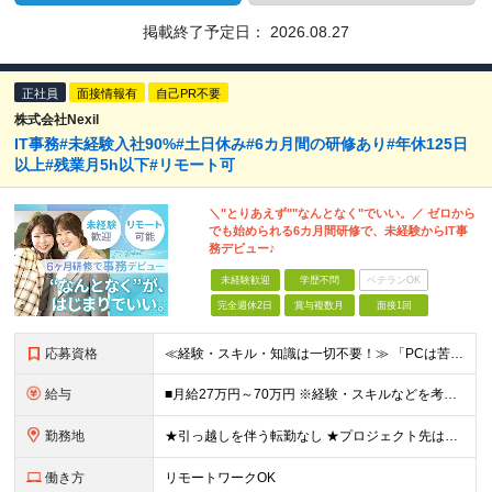
掲載終了予定日：
2026.08.27
正社員
面接情報有
自己PR不要
株式会社Nexil
IT事務#未経験入社90%#土日休み#6カ月間の研修あり#年休125日
以上#残業月5h以下#リモート可
＼"とりあえず""なんとなく"でいい。／ ゼロから
でも始められる6カ月間研修で、未経験からIT事
務デビュー♪
未経験歓迎
学歴不問
ベテランOK
完全週休2日
賞与複数月
面接1回
応募資格
≪経験・スキル・知識は一切不要！≫ 「PCは苦手」「なんとなくIT」 ――そんな状態からのスタートで大丈夫です。 【応募条件】 ■業界・職種未経験OK ■第二新卒・既卒・フリーターの方も歓迎 ■学歴
給与
■月給27万円～70万円 ※経験・スキルなどを考慮して決定します。 ※上記金額には固定残業代（月15時間相当分／26,300円～73,500円）を含みます。 超過分は別途支給します。 ★最大200万
勤務地
★引っ越しを伴う転勤なし ★プロジェクト先は希望やスキルを考慮して決定 本社もしくは東京23区を中心とした 神奈川・千葉・埼玉の各プロジェクト先の勤務となります。 【東京本社】 東京都渋谷区渋谷2
働き方
リモートワークOK