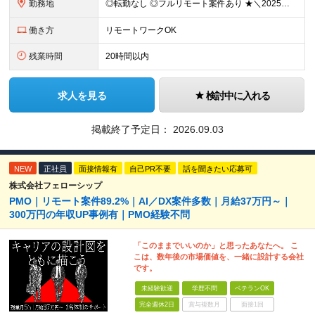
勤務地
◎転勤なし ◎フルリモート案件あり ★＼2025年10月20日にNEWオフィス移転／★ ━━━━━━━━━━━━━━━━━━━━━━ AMG Solutionは、日本橋大伝馬町に移転！ 移転に向けて
働き方
リモートワークOK
残業時間
20時間以内
求人を見る
検討中に入れる
掲載終了予定日：
2026.09.03
NEW
正社員
面接情報有
自己PR不要
話を聞きたい応募可
株式会社フェローシップ
PMO｜リモート案件89.2%｜AI／DX案件多数｜月給37万円～｜
300万円の年収UP事例有｜PMO経験不問
「このままでいいのか」と思ったあなたへ。 こ
こは、数年後の市場価値を、一緒に設計する会社
です。
未経験歓迎
学歴不問
ベテランOK
完全週休2日
賞与複数月
面接1回