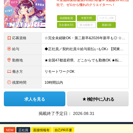
≪育成枠採用/最長2年間の研修≫ 未経験95％の当
社で、ゼロから憧れのクリエイターへ！
未経験歓迎
学歴不問
ベテランOK
完全週休2日
賞与複数月
面接1回
応募資格
☆完全未経験OK・第二新卒&2026年新卒も◎ ☆社員の7割が20代 ☆経歴・ブランク不問 ※学歴不問 …━━━━━━━━━━ 未経験スタート前提のポテンシャル採用です。 毎月全国で複数人を採用して
給与
◆正社員／契約社員※給与前払いもOK♪ 【関東（一都三県）】 月給25万円～ ※固定残業代（月20時間分／月3万2383円）を含む。超過分は別途支給。 ※試用期間中の給与は月給22万円～ 【関東（北
勤務地
★全国47都道府県、どこからでも勤務OK ★転勤なし！腰を据えて活躍◎ ★マイカー通勤OK（拠点による） ★業務に慣れたら、ゆくゆくはリモート併用やフルリモートも可能 全国のお客様先にて勤務していた
働き方
リモートワークOK
残業時間
10時間以内
求人を見る
検討中に入れる
掲載終了予定日：
2026.08.31
NEW
正社員
面接情報有
自己PR不要