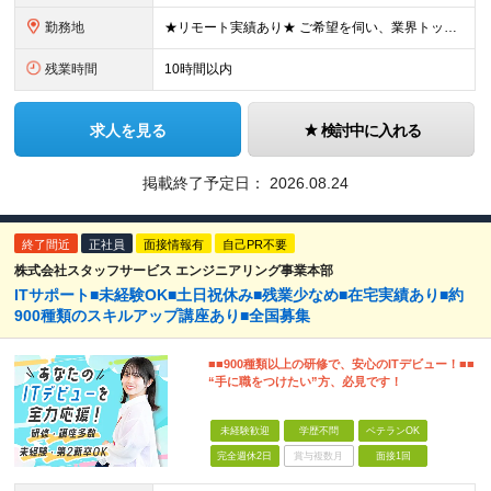
勤務地
★リモート実績あり★ ご希望を伺い、業界トップクラス約7,000件の取引事業所数、90,000件以上のプロジェクトから検討をいたします。 全国の取引先での就業となります（沖縄を除く） ※勤務地
残業時間
10時間以内
求人を見る
検討中に入れる
掲載終了予定日：
2026.08.24
終了間近
正社員
面接情報有
自己PR不要
株式会社スタッフサービス エンジニアリング事業本部
ITサポート■未経験OK■土日祝休み■残業少なめ■在宅実績あり■約
900種類のスキルアップ講座あり■全国募集
■■900種類以上の研修で、安心のITデビュー！■■
“手に職をつけたい”方、必見です！
未経験歓迎
学歴不問
ベテランOK
完全週休2日
賞与複数月
面接1回