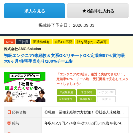
求人を見る
検討中に入れる
掲載終了予定日：
2026.09.03
NEW
正社員
面接情報有
自己PR不要
話を聞きたい応募可
株式会社AMG Solution
初級エンジニア/未経験＆文系OK/リモートOK/定着率97%/賞与最
大6ヶ月/住宅手当あり/100%チーム制
「エンジニアの1社目、絶対に失敗できない！」
定着率97％・チーム制・受託開発で安心してスタ
ートしましょう♪
未経験歓迎
学歴不問
ベテランOK
完全週休2日
賞与複数月
面接1回
応募資格
◎職種・業種未経験の方歓迎！ ◎社会人未経験、フリーター出身の方歓迎！ ◎第二新卒、ブランクありの方歓迎！ ■学歴不問 ■特別な資格や経験はいりません。お気軽にご応募ください。 ＜こんな方にピッタリ
給与
年収412万円／24歳 年収500万円／29歳 年収740万円／34歳 ▲▲年収例▲▲ 月給24万1800円～+賞与年2回（賞与昨年実績3.2ヶ月）+各種手当＋住宅手当あり(最大1万5千円) ※経