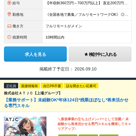
給与
【年収例360万円～700万円以上】 直近200万円UPした例もあり！ ＜月給例＞ ・経験8年以上：月給54万円～＋決算賞与 ・経験5年以上：月給45万円～＋決算賞与 ・経験3年以上：月給35万円～
勤務地
《全国各地で募集／フルリモートワークOK》 ◎ご自宅から参画できるプロジェクトをご用意します！ ◎転居を伴う転勤はありません ※北海道から沖縄まで、全国各地にお住まいのエンジニアを歓迎！ ※職種・経
働き方
フルリモートがメイン
残業時間
10時間以内
求人を見る
検討中に入れる
掲載終了予定日：
2026.09.10
正社員
面接情報有
自己PR不要
話を聞きたい応募可
株式会社ＡＴＪＣ【上場グループ】
【業務サポート】未経験OK*年休124日*残業ほぼなし*将来活かせ
る専門スキル
＼新規事業の立ち上げメンバーとして活躍／ 未
経験から将来活かせる専門スキルを獲得してキャ
リアアップ♪