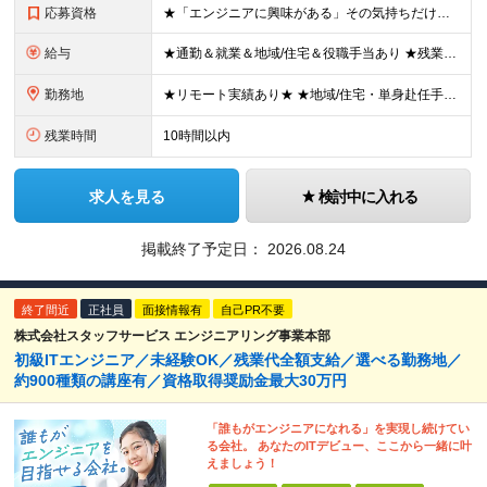
応募資格
★「エンジニアに興味がある」その気持ちだけでOK！ ■学歴不問 ■IT知識・実務経験は一切不問！未経験・第二新卒大歓迎 ★ITサポート・IT事務やエンジニアの経験をお持ちの方は優遇します！ 地方在住
給与
★通勤＆就業＆地域/住宅＆役職手当あり ★残業代は全額支給 ★選べる給与制度あり！ ■東京・神奈川・千葉・埼玉勤務の場合 月給24.5万円～55万円＋諸手当 （残業代は全額支給） (20,000円の
勤務地
★リモート実績あり★ ★地域/住宅・単身赴任手当などサポートも万全 ★転任費用や寮・社宅制度も完備しています ★勤務地については希望を考慮の上、決定します 『地元で働きたい』『新天地で挑戦したい』と
残業時間
10時間以内
求人を見る
検討中に入れる
掲載終了予定日：
2026.08.24
終了間近
正社員
面接情報有
自己PR不要
株式会社スタッフサービス エンジニアリング事業本部
初級ITエンジニア／未経験OK／残業代全額支給／選べる勤務地／
約900種類の講座有／資格取得奨励金最大30万円
「誰もがエンジニアになれる」を実現し続けてい
る会社。 あなたのITデビュー、ここから一緒に叶
えましょう！