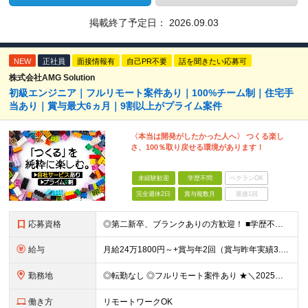
掲載終了予定日：
2026.09.03
NEW
正社員
面接情報有
自己PR不要
話を聞きたい応募可
株式会社AMG Solution
初級エンジニア｜フルリモート案件あり｜100%チーム制｜住宅手
当あり｜賞与最大6ヵ月｜9割以上がプライム案件
〈本当は開発がしたかった人へ〉 つくる楽し
さ、100％取り戻せる環境があります！
未経験歓迎
学歴不問
ベテランOK
完全週休2日
賞与複数月
面接1回
応募資格
◎第二新卒、ブランクありの方歓迎！ ■学歴不問 ■何らかの開発経験またはプログラミングや保守・運用のご経験 ※言語や経験年数は不問 ＜こんな方にピッタリです＞ □ 上流のスキルを身につけたい □ 再
給与
月給24万1800円～+賞与年2回（賞与昨年実績3.2ヶ月）+各種手当＋住宅手当あり(最大1万5千円) ※経験やスキルを考慮して決定します。 ※上記月給には一律支給の住宅手当・永年勤続手当を含みます
勤務地
◎転勤なし ◎フルリモート案件あり ★＼2025年10月20日にNEWオフィス移転／★ ━━━━━━━━━━━━━━━━━━━━━━ AMG Solutionは、日本橋大伝馬町に移転！ 移転に向けて
働き方
リモートワークOK