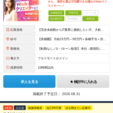
から、 場所を選ばず活躍できる憧れのWebクリ
エイターへ！
未経験歓迎
学歴不問
ベテランOK
完全週休2日
賞与複数月
面接1回
応募資格
【完全未経験からIT業界に挑戦したい方、大歓迎！】 ●応募年齢制限：34歳まで（若年層の長期キャリア形成を図るため） ★学歴不問・転職回数不問 ★第二新卒・社会人デビューOK 【こんな方を求めていま
給与
【首都圏】 月給23万円～50万円＋各種手当＋決算賞与 【大阪】 月給22万円～50万円＋各種手当＋決算賞与 【愛知】 月給21.5万円～50万円＋各種手当＋決算賞与 【福岡・宮城】 月給20万
勤務地
【転勤なし／U・Iターン歓迎】 本社（新宿区）、大阪支店、名古屋支店または東京都・神奈川県・千葉県・埼玉県・愛知県・大阪府・福岡県をはじめ、全国のプロジェクト先 ※ご希望を最大限考慮して配属先を決定
働き方
フルリモートがメイン
残業時間
10時間以内
求人を見る
検討中に入れる
掲載終了予定日：
2026.08.31
NEW
正社員
面接情報有
自己PR不要
話を聞きたい応募可