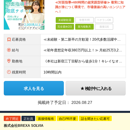
≪対面指導×480時間の超実践型研修≫ 着実に知
識が身につく環境で、市場価値の高いエンジニア
へ！
未経験歓迎
学歴不問
ベテランOK
完全週休2日
賞与複数月
面接1回
応募資格
≪未経験・第二新卒の方歓迎！20代多数活躍中！≫ ◆年齢30歳まで（若年層の長期キャリア形成のため） ◆大卒以上（4年制） ＜採用にあたって＞ 私たちは経験や知識よりも、「エンジニアになりたい」とい
給与
≪初年度想定年収380万円以上！≫ 月給25万3,220円～＋賞与年2回 ※上記金額には月20時間分(3万4,220円～)の見込み残業代を含み、超過した分は別途全額支給します。 ※経験やスキルを考慮
勤務地
《本社は新宿三丁目駅から徒歩1分！キレイなオフィスです！》 【本社】 東京都新宿区新宿4-3-25 TOKYU REIT新宿ビル8F 【ラーニングセンター】 東京都渋谷区千駄ヶ谷5-32-10 南新
残業時間
10時間以内
求人を見る
検討中に入れる
掲載終了予定日：
2026.08.27
終了間近
正社員
面接情報有
自己PR不要
話を聞きたい応募可
株式会社BREXA SOLVIA