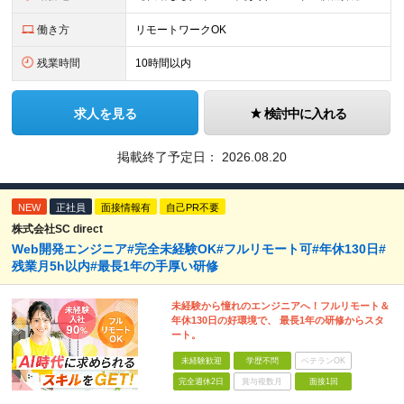
働き方
リモートワークOK
残業時間
10時間以内
求人を見る
検討中に入れる
掲載終了予定日：
2026.08.20
NEW
正社員
面接情報有
自己PR不要
株式会社SC direct
Web開発エンジニア#完全未経験OK#フルリモート可#年休130日#
残業月5h以内#最長1年の手厚い研修
未経験から憧れのエンジニアへ！フルリモート＆
年休130日の好環境で、 最長1年の研修からスタ
ート。
未経験歓迎
学歴不問
ベテランOK
完全週休2日
賞与複数月
面接1回