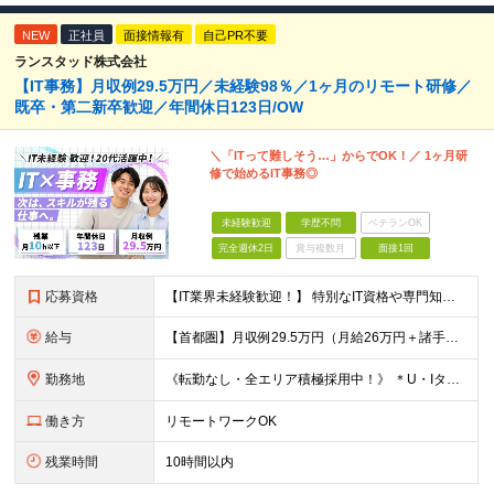
NEW
正社員
面接情報有
自己PR不要
ランスタッド株式会社
【IT事務】月収例29.5万円／未経験98％／1ヶ月のリモート研修／
既卒・第二新卒歓迎／年間休日123日/OW
＼「ITって難しそう…」からでOK！／ 1ヶ月研
修で始めるIT事務◎
未経験歓迎
学歴不問
ベテランOK
完全週休2日
賞与複数月
面接1回
応募資格
【IT業界未経験歓迎！】 特別なIT資格や専門知識は必要ありません。 ・学歴不問（文系・理系不問） ・第二新卒、既卒の方も歓迎 ・20代を中心に幅広い年代が活躍中 ・基本的なPC操作ができる方 ・タ
給与
【首都圏】月収例29.5万円（月給26万円＋諸手当） 【東海・関西】月収例28.5万円（月給25万円＋諸手当） 【九州】月収例26万円（月給23万円＋諸手当） ※経験・スキル・前職給与を踏まえ、総合
勤務地
《転勤なし・全エリア積極採用中！》 ＊U・Iターンも歓迎 ＊研修はオンライン実施 ★勤務エリアは下記よりお選びいただけます★ 【首都圏】東京・神奈川・千葉・埼玉 【東海】愛知 【関西】大阪、京都、兵庫
働き方
リモートワークOK
残業時間
10時間以内