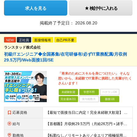
求人を見る
検討中に入れる
掲載終了予定日：
2026.08.20
NEW
正社員
面接情報有
自己PR不要
ランスタッド株式会社
初級ITエンジニア◆全国募集/在宅研修有/必ずIT業務配属/月収例
29.5万円/Web面接1回/SE
「将来のためにスキルを身につけたい」 そんな
想いから、未経験でIT業界に挑戦した先輩がたく
さんいます！
未経験歓迎
学歴不問
ベテランOK
完全週休2日
賞与複数月
面接1回
応募資格
【最短で面接当日に内定！完全未経験大歓迎】 ・業種／職種未経験歓迎 ・社会人デビュー、第二新卒、既卒者大歓迎 ・学歴不問（文系、理系不問） ・20代～30代、男女問わず活躍中 ・服装、髪色自由 ・明確
給与
【首都圏】月収例29.5万円（月給26万円＋諸手当） 【東海・関西】月収例28.5万円（月給25万円＋諸手当） 【九州】月収例26万円（月給23万円＋諸手当） ※経験・スキル・前職給与を踏まえ、総合
勤務地
【転勤なし／リモートあり／全エリア積極採用中】 ・大手企業のプロジェクトが中心 ・勤務エリアは希望を考慮し決定 ・研修はリモートメインで実施します ・U&Iターンの方も大歓迎◎ ＜主なエリア＞ ■首