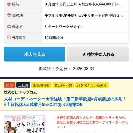
給与
★月給50万円以上可 ★想定年収4,444,800円～ ★転職時に50万円～300万円の年収UP事例あり！ ★入社1年で年収が120万円上がった社員もいます！ 月給370,400円〜 ※経験やスキル
勤務地
◆フルリモOK◆帰社日0◆リモート案件率89.2%◆希望を考慮／転居を伴う転勤なし 一都三県のクライアント先＋在宅勤務（案件により異なります） 【本社】東京都千代田区内幸町2-2-3 日比谷国際ビル
働き方
リモートワークがメイン
残業時間
10時間以内
求人を見る
検討中に入れる
掲載終了予定日：
2026.08.31
NEW
正社員
面接情報有
自己PR不要
話を聞きたい応募可
株式会社 アップコム
人材コーディネーター★未経験・第二新卒歓迎#育成前提の採用！
#土日祝休み#残業月5h#OJTあり#副業OK
挨拶や名刺の渡し方など…基礎から学べるから、
あなたも数ヶ月後には人材コーディネーターデビ
ュー！