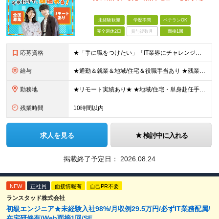
未経験歓迎
学歴不問
ベテランOK
完全週休2日
賞与複数月
面接1回
応募資格
★「手に職をつけたい」「IT業界にチャレンジしたい」方歓迎！ ■学歴不問 ■IT知識・理系文系不問！未経験・第二新卒OK ★ITサポート・IT事務やエンジニアの経験をお持ちの方は優遇します！ 地方在
給与
★通勤＆就業＆地域/住宅＆役職手当あり ★残業代は全額支給 ★選べる給与制度あり！ ■東京・神奈川・千葉・埼玉勤務の場合 月給24.5万円～55万円＋諸手当 （残業代は全額支給） (20,000円の
勤務地
★リモート実績あり★ ★地域/住宅・単身赴任手当などサポートも万全 ★転任費用や寮・社宅制度も完備しています ★勤務地については希望を考慮の上、決定します ★面接地エリアでの就業率92％以上！ 『地
残業時間
10時間以内
求人を見る
検討中に入れる
掲載終了予定日：
2026.08.24
NEW
正社員
面接情報有
自己PR不要
ランスタッド株式会社
初級エンジニア★未経験入社98%/月収例29.5万円/必ずIT業務配属/
在宅研修有/Web面接1回/SE