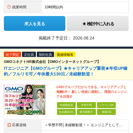
残業時間
10時間以内
求人を見る
検討中に入れる
掲載終了予定日：
2026.08.24
終了間近
正社員
契約社員
面接情報有
GMOコネクトHR株式会社【GMOインターネットグループ】
ITエンジニア【GMOグループ】★キャリアアップ重視★年収UP確
約／フルリモ可／年休最大130日／未経験歓迎！
GMOグループだからできる、キャリアアップと
報酬UP！ 新しい技術に挑戦し、理想のエンジニ
アを目指す
未経験歓迎
学歴不問
ベテランOK
完全週休2日
賞与複数月
面接1回
応募資格
＜学歴不問│未経験歓迎！＞ エンジニアとしての実務経験をお持ちでない方も！ ◎未経験者も手厚くサポート！ └IT経験がなくても、研修制度や先輩エンジニアの支援が充実しており、ゼロからでも安心してチャ