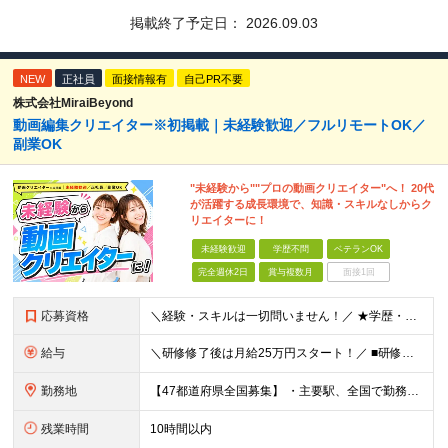
掲載終了予定日：
2026.09.03
NEW
正社員
面接情報有
自己PR不要
株式会社MiraiBeyond
動画編集クリエイター※初掲載｜未経験歓迎／フルリモートOK／
副業OK
"未経験から""プロの動画クリエイター"へ！ 20代
が活躍する成長環境で、知識・スキルなしからク
リエイターに！
未経験歓迎
学歴不問
ベテランOK
完全週休2日
賞与複数月
面接1回
応募資格
＼経験・スキルは一切問いません！／ ★学歴・職歴不問 ★未経験・第二新卒歓迎！ ★正社員デビューも応援します！ 【こんな方にピッタリ！】 ✓ 動画やYouTube、TikTokを見るのが好きな方 ✓
給与
＼研修修了後は月給25万円スタート！／ ■研修修了後 月給25万円＋賞与＋インセンティブ賞与 ※残業代は別途支給 ▽研修期間▽ 【未経験者】 ▶ 月給20万円～ 【固定残業代について】
勤務地
【47都道府県全国募集】 ・主要駅、全国で勤務可能！ ・どこに住んでいても応募可能！ 【東京本社】 東京都品川区東品川5-9-2 在宅でコツコツ働きながら、長く安定して続けられます♪ 本社：〒1
残業時間
10時間以内