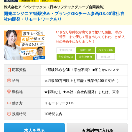
正社員
面接情報有
自己PR不要
株式会社アドバンテックス（日本ソフテックグループ合同募集）
開発エンジニア/経験浅め・ブランクOK/チーム参画/18:00退社/自
社内開発・リモートワークあり
いきなり取締役が出てきて驚いた面接。 私の
「苦手」まで優しく引き出してくれたことが 入
社の決め手になりました！
未経験歓迎
学歴不問
ベテランOK
完全週休2日
賞与複数月
面接1回
応募資格
《経験浅めもOK！学歴不問》 ■何らかのシステム開発経験をお持ちの方 （開発の経験年数、業界は一切問いません） ※ブランクある方もOK！まずはお気軽にご応募ください！ 【代表窪田より】 どのような人
給与
≪月収50万円以上も可能＋残業代100％支給（みなし残業なし）≫ ★通勤手当（月3万円まで） ★家族手当（配偶者：月1万円、子供1人：月1万円） ★社宅（自己負担約3割で入居可能） ★家賃補助（毎月最
勤務地
★転勤なし ★本社（自社内開発）または、東京23区・横浜のプロジェクト先での勤務です 【本社】 東京都千代田区内神田3-10-8 NSFTビル ★社内受託案件も多数あり！ ★月に一度帰社日があります
働き方
リモートワークOK
残業時間
10時間以内
求人を見る
検討中に入れる