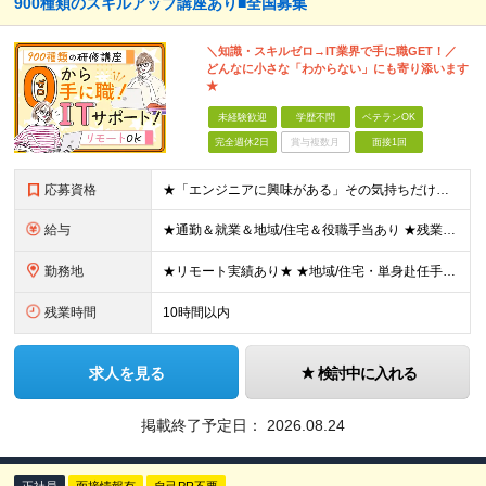
900種類のスキルアップ講座あり■全国募集
＼知識・スキルゼロ→IT業界で手に職GET！／
どんなに小さな「わからない」にも寄り添います
★
未経験歓迎
学歴不問
ベテランOK
完全週休2日
賞与複数月
面接1回
応募資格
★「エンジニアに興味がある」その気持ちだけでOK！ ■学歴不問 ■IT知識・実務経験は一切不問！未経験・第二新卒大歓迎 ★ITサポート・IT事務やエンジニアの経験をお持ちの方は優遇します！ 地方在住
給与
★通勤＆就業＆地域/住宅＆役職手当あり ★残業代は全額支給 ★選べる給与制度あり！ ■東京・神奈川・千葉・埼玉勤務の場合 月給24.5万円～55万円＋諸手当 （残業代は全額支給） (20,000円の
勤務地
★リモート実績あり★ ★地域/住宅・単身赴任手当などサポートも万全 ★転任費用や寮・社宅制度も完備しています ★勤務地については希望を考慮の上、決定します 『地元で働きたい』『新天地で挑戦したい』と
残業時間
10時間以内
求人を見る
検討中に入れる
掲載終了予定日：
2026.08.24