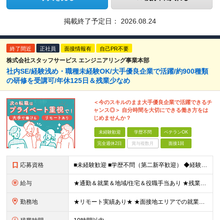
掲載終了予定日：
2026.08.24
終了間近
正社員
面接情報有
自己PR不要
株式会社スタッフサービス エンジニアリング事業本部
社内SE/経験浅め・職種未経験OK/大手優良企業で活躍/約900種類
の研修を受講可/年休125日＆残業少なめ
＜今のスキルのまま大手優良企業で活躍できるチ
ャンス◎＞ 自分時間を大切にできる働き方をは
じめませんか？
未経験歓迎
学歴不問
ベテランOK
完全週休2日
賞与複数月
面接1回
応募資格
■未経験歓迎 ■学歴不問（第二新卒歓迎） ◆経験は一切問いません ◆転職回数・ブランク期間も不問 ◆面接というよりは“リラックス面談”です ≪こんな方をお待ちしています≫ ・地道にコツコツ作業が得
給与
★通勤＆就業＆地域/住宅＆役職手当あり ★残業代は全額支給 ★選べる給与制度あり！ ■東京・神奈川・千葉・埼玉勤務の場合 月給24.5万円～55万円＋諸手当 （残業代は全額支給） (20,000円の
勤務地
★リモート実績あり★ ★面接地エリアでの就業率92％以上！ 『地元で働きたい』『新天地で挑戦したい』という希望に、業界トップクラス約7,000件の取引事業所数、90,000件以上のプロジェクトから検