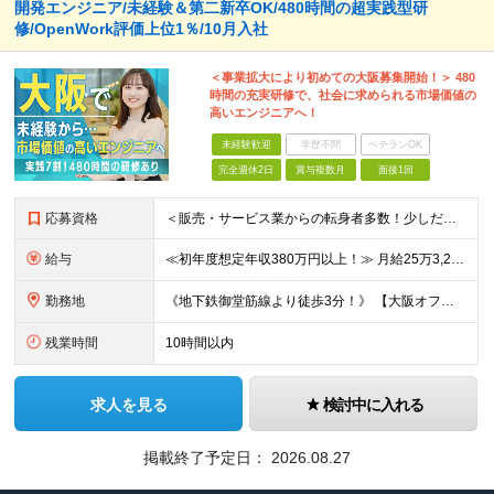
開発エンジニア/未経験＆第二新卒OK/480時間の超実践型研
修/OpenWork評価上位1％/10月入社
＜事業拡大により初めての大阪募集開始！＞ 480
時間の充実研修で、社会に求められる市場価値の
高いエンジニアへ！
未経験歓迎
学歴不問
ベテランOK
完全週休2日
賞与複数月
面接1回
応募資格
＜販売・サービス業からの転身者多数！少しだけ興味がある！話だけ聞いてみたい！…そんな方でも歓迎♪まずはお会いするところから始めましょう◎＞ ◆年齢30歳まで（若年層の長期キャリア形成のため） ◆大卒以
給与
≪初年度想定年収380万円以上！≫ 月給25万3,220円～＋賞与年2回 ※上記金額には月20時間分(3万4,220円～)の見込み残業代を含み、超過した分は別途全額支給します。 ※経験やスキルを考慮
勤務地
《地下鉄御堂筋線より徒歩3分！》 【大阪オフィス】大阪府大阪市中央区平野町四丁目2番3号 オービック御堂筋ビル9F もしくは、大阪府を中心とした各プロジェクト先 ※プロジェクトにより、出社・リモート
残業時間
10時間以内
求人を見る
検討中に入れる
掲載終了予定日：
2026.08.27