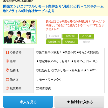
株式会社AMG Solution
開発エンジニア*フルリモート案件あり*月給35万円～*100%チーム
制*プライム9割*自社サービスあり
技術だけじゃ不安な時代の成長戦略！ "チーム"で
成長し、"総合力"で勝負できるエンジニアになり
ませんか？
未経験歓迎
学歴不問
ベテランOK
完全週休2日
賞与複数月
面接1回
応募資格
◎第二新卒大歓迎！ ■学歴不問 ■何らかの開発経験またはプログラミングや保守・運用のご経験 ※言語や経験年数は不問 ＜こんな方にピッタリです＞ □ 上流のスキルを身につけたい □ 技術以外のスキルを
給与
★想定年収750万円も可！ ★月給35万円～50万円＋賞与年2回（賞与昨年実績3.2ヶ月）＋各種手当＋住宅手当あり(最大1万5千円) ※経験やスキルを考慮して決定します。 ※上記月給には一律支給の住
勤務地
◎転勤なし ◎フルリモート案件あり ★＼2025年10月20日にNEWオフィス移転／★ ━━━━━━━━━━━━━━━━━━━━━━ AMG Solutionは、日本橋大伝馬町に移転！ 移転に向けて
働き方
リモートワークOK
残業時間
20時間以内
求人を見る
検討中に入れる