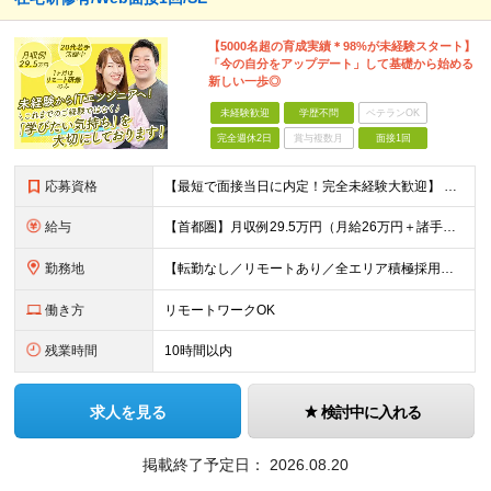
【5000名超の育成実績＊98%が未経験スタート】
「今の自分をアップデート」して基礎から始める
新しい一歩◎
未経験歓迎
学歴不問
ベテランOK
完全週休2日
賞与複数月
面接1回
応募資格
【最短で面接当日に内定！完全未経験大歓迎】 ・業種／職種未経験歓迎 ・社会人デビュー、第二新卒、既卒者大歓迎 ・学歴不問（文系、理系不問） ・20代～30代、男女問わず活躍中 ・服装、髪色自由 ・明確
給与
【首都圏】月収例29.5万円（月給26万円＋諸手当） 【東海・関西】月収例28.5万円（月給25万円＋諸手当） 【九州】月収例26万円（月給23万円＋諸手当） ※経験・スキル・前職給与を踏まえ、総合
勤務地
【転勤なし／リモートあり／全エリア積極採用】 ・大手企業のプロジェクト中心 ・勤務エリアや配属先は希望を考慮 ・研修はリモートメインで実施 ・UIターン歓迎 ＜主なエリア＞ ■首都圏…東京・神奈川・
働き方
リモートワークOK
残業時間
10時間以内
求人を見る
検討中に入れる
掲載終了予定日：
2026.08.20