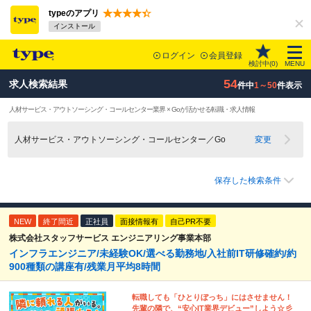
typeのアプリ
インストール
ログイン
会員登録
検討中(
0
)
MENU
54
求人検索結果
件中
1～50
件表示
人材サービス・アウトソーシング・コールセンター業界 × Goが活かせる転職・求人情報
人材サービス・アウトソーシング・コールセンター／Go
変更
保存した検索条件
NEW
終了間近
正社員
面接情報有
自己PR不要
株式会社スタッフサービス エンジニアリング事業本部
インフラエンジニア/未経験OK/選べる勤務地/入社前IT研修確約/約
900種類の講座有/残業月平均8時間
転職しても「ひとりぼっち」にはさせません！
先輩の隣で、“安心IT業界デビュー”しよう☆彡