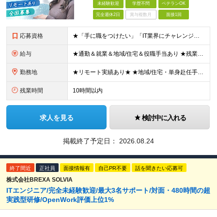
未経験歓迎
学歴不問
ベテランOK
完全週休2日
賞与複数月
面接1回
応募資格
★「手に職をつけたい」「IT業界にチャレンジしたい」方歓迎！ ■学歴不問 ■IT知識・理系文系不問！未経験・第二新卒OK ★ITサポート・IT事務やエンジニアの経験をお持ちの方は優遇します！ 地方在
給与
★通勤＆就業＆地域/住宅＆役職手当あり ★残業代は全額支給 ★選べる給与制度あり！ ■東京・神奈川・千葉・埼玉勤務の場合 月給24.5万円～55万円＋諸手当 （残業代は全額支給） (20,000円の
勤務地
★リモート実績あり★ ★地域/住宅・単身赴任手当などサポートも万全 ★転任費用や寮・社宅制度も完備しています ★勤務地については希望を考慮の上、決定します ★面接地エリアでの就業率92％以上！ 『地
残業時間
10時間以内
求人を見る
検討中に入れる
掲載終了予定日：
2026.08.24
終了間近
正社員
面接情報有
自己PR不要
話を聞きたい応募可
株式会社BREXA SOLVIA
ITエンジニア/完全未経験歓迎/最大3名サポート/対面・480時間の超
実践型研修/OpenWork評価上位1%