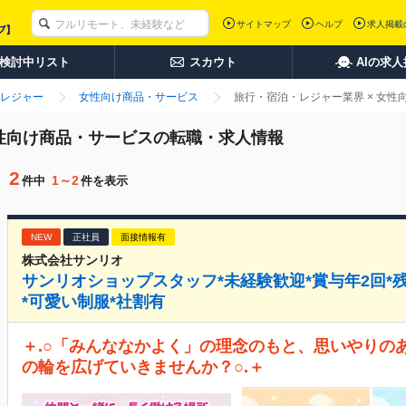
サイトマップ
ヘルプ
求人掲載
検討中リスト
スカウト
AIの求
レジャー
女性向け商品・サービス
旅行・宿泊・レジャー業界 × 女
女性向け商品・サービスの転職・求人情報
2
1～2
件中
件を表示
NEW
正社員
面接情報有
株式会社サンリオ
サンリオショップスタッフ*未経験歓迎*賞与年2回*
*可愛い制服*社割有
＋.○「みんななかよく」の理念のもと、思いやりの
の輪を広げていきませんか？○.＋