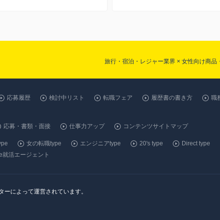
旅行・宿泊・レジャー業界 × 女性向け商
応募履歴
検討中リスト
転職フェア
履歴書の書き方
職
応募・書類・面接
仕事力アップ
コンテンツサイトマップ
pe
女の転職type
エンジニアtype
20's type
Direct type
ype就活エージェント
ンターによって運営されています。