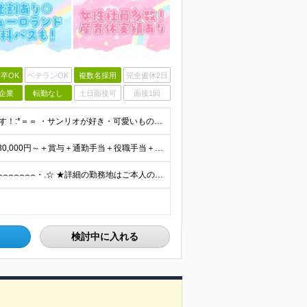
卒OK
ベテランOK
複数名採用
完全週休2日
企業
転勤なし
土日面接可
面接1回
■高校卒業以上 ■未経験OK ＝＝*:こんな方を求めています！:*＝＝ ・サンリオが好き・可愛いものが好き （「実は最近のキャラクターには詳しくない…」という方も、入社後に少しずつ覚えていければ大丈
初年度想定年収324万円～690万円！ ◆全国一律 月給230,000円～＋賞与＋通勤手当＋役職手当＋時間外手当 《手当充実！》 ＊昇給/年1回 ＊賞与/年2回（7月/12月） ＊通勤手当：交通費
全国各地のサンリオショップで働ける ⌢⌢⌢⌢⌢⌢⌢⌢⌢⌢⌢⌢⌢⌢⌢⌢⌢⌢・.☆ ★詳細の勤務地はご本人の希望と面接を通じて決定いたします。 ＼以下の募集店舗は特に積極採用中！！／ ＜東京＞ ◎SA
検討中に入れる