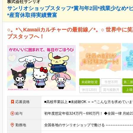
株式会社サンリオ
サンリオショップスタッフ*賞与年2回*残業少なめ*
*産育休取得実績豊富
○。*＼Kawaiiカルチャーの最前線／*。○ 世界中
プスタッフへ！
未経験歓迎
学歴不問
第二新
休日120日
賞与複数月
上場
応募資格
給与
勤務地