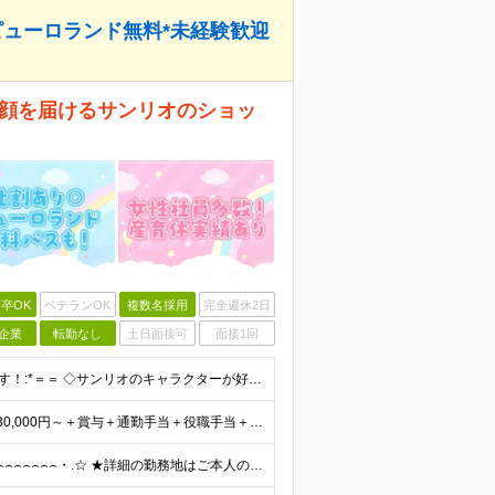
ピューロランド無料*未経験歓迎
に笑顔を届けるサンリオのショッ
卒OK
ベテランOK
複数名採用
完全週休2日
企業
転勤なし
土日面接可
面接1回
■高校卒業以上 ■未経験OK ＝＝*:こんな方を求めています！:*＝＝ ◇サンリオのキャラクターが好きな方 ◇自分のアイデアを店舗づくりに活かしたい方 ◇仕事を通してお客さまを笑顔にしたい方 ◇キャ
初年度想定年収324万円～690万円！ ◆全国一律 月給230,000円～＋賞与＋通勤手当＋役職手当＋時間外手当 《手当充実！》 ＊昇給/年1回 ＊賞与/年2回（7月/12月） ＊通勤手当：交通費
全国各地のサンリオショップで働ける ⌢⌢⌢⌢⌢⌢⌢⌢⌢⌢⌢⌢⌢⌢⌢⌢⌢⌢・.☆ ★詳細の勤務地はご本人の希望と面接を通じて決定いたします。 【募集エリア】 関東・関西（大阪・京都）・中部・九州 ※