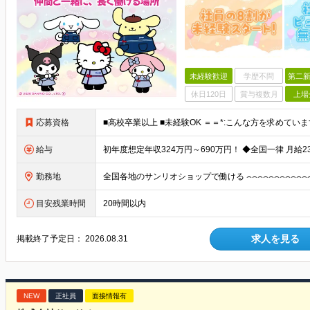
未経験歓迎
学歴不問
第二新
休日120日
賞与複数月
上場
応募資格
給与
勤務地
目安残業時間
20時間以内
求人を見る
掲載終了予定日：
2026.08.31
NEW
正社員
面接情報有