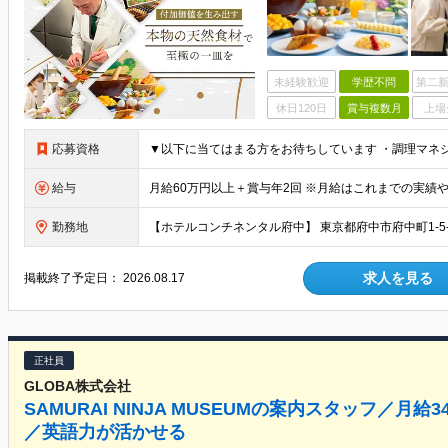
未経験歓迎
学歴不問
第二新
休日120日
賞与複数月
上場
応募資格
給与
勤務地
【ホテルコンチネンタル府中】 東京都府中市府中町1-5
求人を見る
掲載終了予定日：
2026.08.17
正社員
GLOBA株式会社
SAMURAI NINJA MUSEUMの案内スタッフ／月
／英語力が活かせる