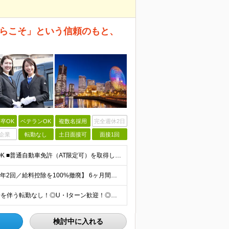
からこそ」という信頼のもと、
卒OK
ベテランOK
複数名採用
完全週休2日
企業
転勤なし
土日面接可
面接1回
未経験歓迎！人柄重視/社会人経験不問＆フリーターもOK ■普通自動車免許（AT限定可）を取得して1年以上経過している方 ※前職・学歴・ブランク・転職回数などは一切不問です。 <2種免許取得代は全額
【半年間月給38万円保証／新人最高年収830万円／賞与年2回／給料控除を100%撤廃】 6ヶ月間、月給38万円保証＋歩合給＋賞与年2回（川崎／保土ヶ谷／戸塚） ◆保証額を超える売上時は上乗せした給与
＜神奈川全域で採用！／ご希望の営業所に配属＞◎転居を伴う転勤なし！◎U・Iターン歓迎！◎マイカー通勤OK（駐車場完備） 神奈川全域に6拠点（★希望の営業所に配属） ■本社：横浜市戸塚区名瀬町1152
検討中に入れる