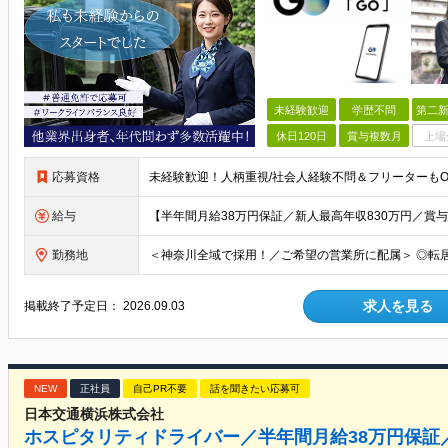
未経験歓迎
学歴不問
第二新
休日120日
賞与複数月
上場
応募資格
給与
勤務地
求人を見る
掲載終了予定日：
2026.09.03
NEW
正社員
自己PR不要
話を聞きたい応募可
日本交通横浜株式会社
ホスピタリティドライバー／半年間月給38万円保証／