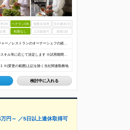
卒OK
ベテランOK
複数名採用
完全週休2日
企業
転勤なし
土日面接可
面接1回
▼以下に当てはまる方をお待ちしています ・調理マネジャー／レストランのオーナーシェフの経験 ・スーシェフとして活躍している方（ホテル／レストランのいずれか） ・海外での料理人としての経験をお持ちの方
月給60万円以上＋賞与年2回 ※月給はこれまでの実績やスキル等に応じて決定します ※試用期間は6ヶ月。その間は月給50万円となります
-1 ※(変更の範囲)上記を除く当社関連勤務地
検討中に入れる
給34万円～ ／5日以上連休取得可