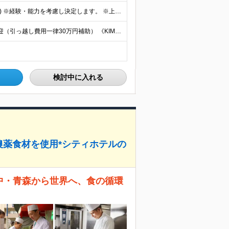
月給34万円～47万円＋賞与年2回＋交通費(月5万円まで) ※経験・能力を考慮し決定します。 ※上記月給には、固定残業代（20時間分／月4万2500円〜）を含む／超過分は全額支給
京都・東京の各店舗 ※転勤なし ※U・Iターン／移住歓迎（引っ越し費用一律30万円補助） 《KIMONO TEA CEREMONY MAIKOYA KYOTO》 ★錦店 京都府京都市中京区御幸町通三
検討中に入れる
農薬食材を使用*シティホテルの
府中・青森から世界へ、食の循環