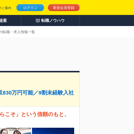
ログイン
新規会員登録
のご案内
人提案
転職ノウハウ
上の転職・求人情報一覧
収830万円可能／9割未経験入社
からこそ」という信頼のもと、