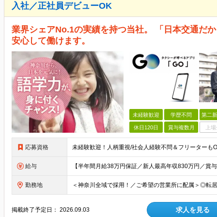
入社／正社員デビューOK
業界シェアNo.1の実績を持つ当社。 「日本交通だ
安心して働けます。
未経験歓迎
学歴不問
第二新
休日120日
賞与複数月
上場
応募資格
給与
勤務地
求人を見る
掲載終了予定日：
2026.09.03