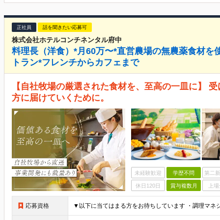
正社員
話を聞きたい応募可
株式会社ホテルコンチネンタル府中
料理長（洋食）*月60万〜*直営農場の無農薬食材を
トラン*フレンチからカフェまで
【自社牧場の厳選された食材を、至高の一皿に】 
方に届けていくために。
未経験歓迎
学歴不問
第二新
休日120日
賞与複数月
上場
応募資格