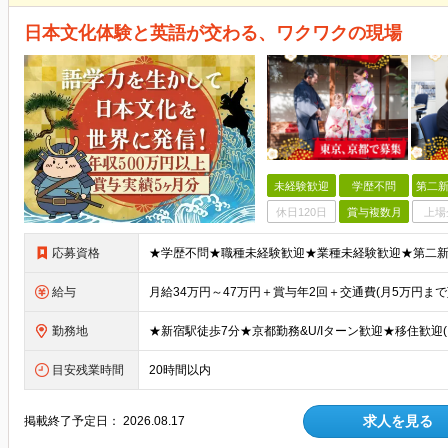
日本文化体験と英語が交わる、ワクワクの現場
未経験歓迎
学歴不問
第二新
休日120日
賞与複数月
上場
応募資格
給与
勤務地
目安残業時間
20時間以内
求人を見る
掲載終了予定日：
2026.08.17