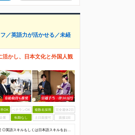
ッフ／英語力が活かせる／未経
に活かし、日本文化と外国人観
卒OK
ベテランOK
複数名採用
完全週休2日
企業
転勤なし
土日面接可
面接1回
◎学歴不問 ◎業種・職種未経験者歓迎／第二新卒者歓迎 ◎英語スキルもしくは日本語スキルをお持ちの方》 《英語力の目安》 ◎1年以上の留学経験またはTOEIC700点程度がある ※入社後にしっかりと