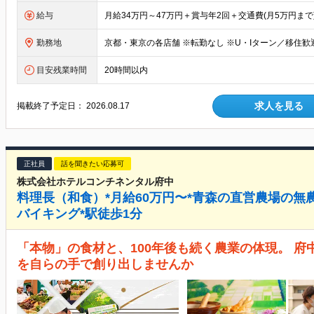
給与
勤務地
目安残業時間
20時間以内
求人を見る
掲載終了予定日：
2026.08.17
正社員
話を聞きたい応募可
株式会社ホテルコンチネンタル府中
料理長（和食）*月給60万円〜*青森の直営農場の無
バイキング*駅徒歩1分
「本物」の食材と、100年後も続く農業の体現。 
を自らの手で創り出しませんか