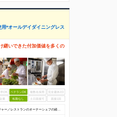
使用*オールデイダイニングレス
受け継いできた付加価値を多くの
卒OK
ベテランOK
複数名採用
完全週休2日
企業
転勤なし
土日面接可
面接1回
▼以下に当てはまる方をお待ちしています ・調理マネジャー／レストランのオーナーシェフの経験 ・スーシェフとして活躍している方（ホテル／レストランのいずれか） ・海外での料理人としての経験をお持ちの方