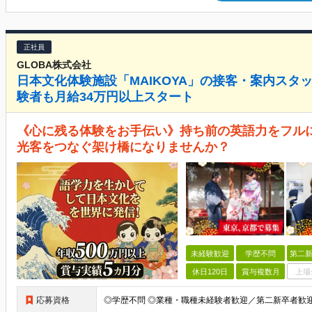
正社員
GLOBA株式会社
日本文化体験施設「MAIKOYA」の接客・案内スタ
験者も月給34万円以上スタート
《心に残る体験をお手伝い》持ち前の英語力をフル
光客をつなぐ架け橋になりませんか？
未経験歓迎
学歴不問
第二新
休日120日
賞与複数月
上場
応募資格