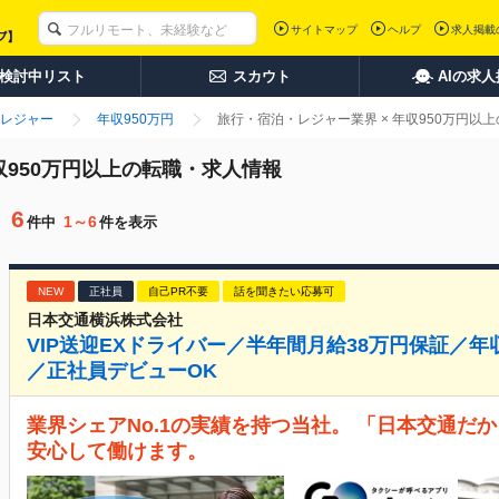
サイトマップ
ヘルプ
求人掲載
検討中リスト
スカウト
AIの求
レジャー
年収950万円
旅行・宿泊・レジャー業界 × 年収950万円以
収950万円以上の転職・求人情報
6
1～6
件中
件を表示
NEW
正社員
自己PR不要
話を聞きたい応募可
日本交通横浜株式会社
VIP送迎EXドライバー／半年間月給38万円保証／年
／正社員デビューOK
業界シェアNo.1の実績を持つ当社。 「日本交通だ
安心して働けます。