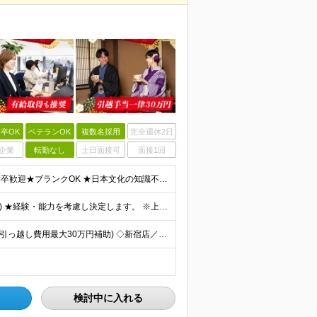
卒OK
ベテランOK
複数名採用
完全週休2日
企業
転勤なし
土日面接可
面接1回
★学歴不問★職種未経験歓迎★業種未経験歓迎★第二新卒歓迎★ブランクOK ★日本文化の知識不要！ ◇英語スキル（もしくは日本語スキル）がある方 ＜英語力のイメージ＞ ※館内ガイドやお客様とのやりとりに
月給34万円～47万円＋賞与年2回＋交通費(月5万円まで) ★経験・能力を考慮し決定します。 ※上記月給には、固定残業代（20時間分／月4万2500円〜）を含みます。 ※固定残業超過分は、時間外手当
★新宿駅徒歩7分★京都勤務&U/Iターン歓迎★移住歓迎(引っ越し費用最大30万円補助) ◇新宿店／ 東京都新宿区新宿5-17-13 オリエンタルウェーブビル 1F-4F ◇浅草店／東京都台東区西浅草
検討中に入れる