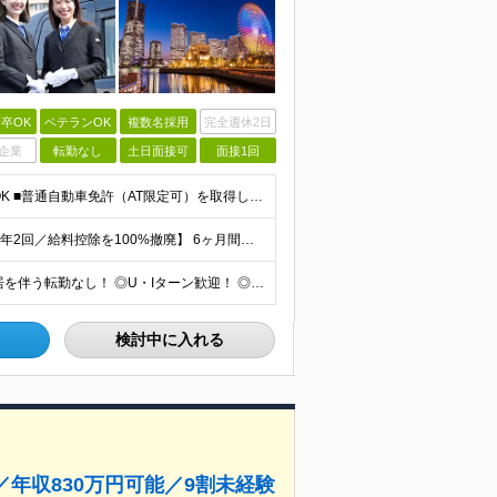
卒OK
ベテランOK
複数名採用
完全週休2日
企業
転勤なし
土日面接可
面接1回
未経験歓迎！人柄重視/社会人経験不問＆フリーターもOK ■普通自動車免許（AT限定可）を取得して1年以上経過している方 ※前職・学歴・ブランク・転職回数などは一切不問です。 <2種免許取得代は全額
【半年間月給38万円保証／新人最高年収830万円／賞与年2回／給料控除を100%撤廃】 6ヶ月間、月給38万円保証＋歩合給＋賞与年2回（川崎／保土ヶ谷／戸塚） ◆保証額を超える売上時は上乗せした給与
＜神奈川全域で採用！／ご希望の営業所に配属＞ ◎転居を伴う転勤なし！ ◎U・Iターン歓迎！ ◎マイカー通勤OK（駐車場完備） 神奈川全域に6拠点（★希望の営業所に配属） ■本社：横浜市戸塚区名瀬町1
検討中に入れる
年収830万円可能／9割未経験