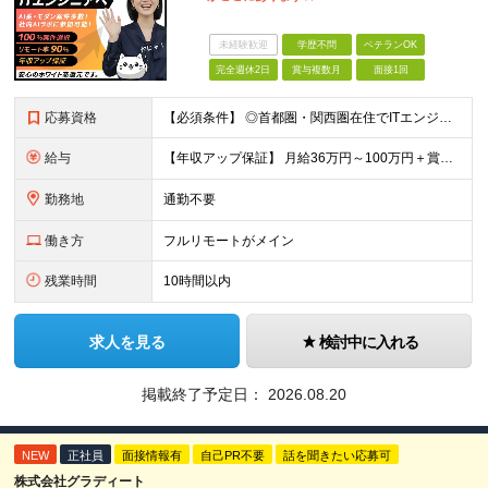
未経験歓迎
学歴不問
ベテランOK
完全週休2日
賞与複数月
面接1回
応募資格
【必須条件】 ◎首都圏・関西圏在住でITエンジニアとしての実務経験が3年以上ある⽅（開発・インフラいずれも歓迎） →首都圏（東京、神奈川、千葉、埼玉）、関西圏（大阪、兵庫、京都）在住のITエンジニア採
給与
【年収アップ保証】 月給36万円～100万円＋賞与（年3回）＋諸手当 ◆想定年収432万円〜1200万円(経験・スキルを考慮し決定) ※年収アップ保証付帯 ◆基本給には⽉20時間分の固定残業代(31,
勤務地
通勤不要
働き方
フルリモートがメイン
残業時間
10時間以内
求人を見る
検討中に入れる
掲載終了予定日：
2026.08.20
NEW
正社員
面接情報有
自己PR不要
話を聞きたい応募可
株式会社グラディート