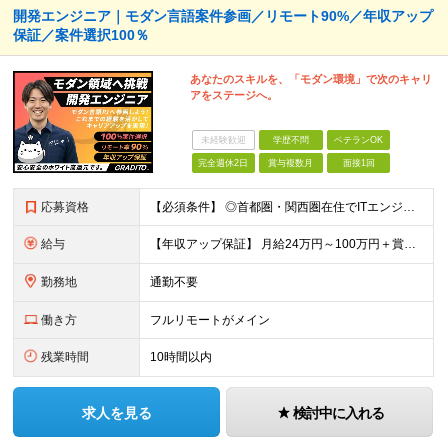
開発エンジニア｜モダン言語案件参画／リモート90%／年収アップ
保証／案件選択100％
あなたのスキルを、「モダン環境」で次のキャリ
アをステージへ。
未経験歓迎
学歴不問
ベテランOK
完全週休2日
賞与複数月
面接1回
応募資格
【必須条件】 ◎首都圏・関西圏在住でITエンジニアとしての実務経験が3年以上ある⽅（開発・インフラいずれも歓迎） →首都圏（東京、神奈川、千葉、埼玉）、関西圏（大阪、兵庫、京都）在住のITエンジニア採
給与
【年収アップ保証】 月給24万円～100万円＋賞与（年3回）＋諸手当 ◆想定年収432万円〜1200万円(経験・スキルを考慮し決定) ※年収アップ保証付帯 ◆基本給には⽉20時間分の固定残業代(31,
勤務地
通勤不要
働き方
フルリモートがメイン
残業時間
10時間以内
求人を見る
検討中に入れる