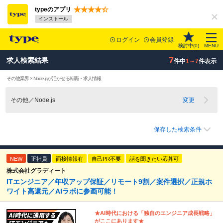
typeのアプリ
インストール
ログイン
会員登録
検討中(
0
)
MENU
7
求人検索結果
件中
1～7
件表示
その他業界 × Node.jsが活かせる転職・求人情報
その他／Node.js
変更
保存した検索条件
NEW
正社員
面接情報有
自己PR不要
話を聞きたい応募可
株式会社グラディート
ITエンジニア／年収アップ保証／リモート9割／案件選択／正規ホ
ワイト高還元／AIラボに参画可能！
★AI時代における「独自のエンジニア成⻑戦略」
がここにあります★