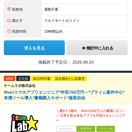
勤務地
通勤不要
働き方
フルリモートがメイン
残業時間
10時間以内
求人を見る
検討中に入れる
掲載終了予定日：
2026.08.20
NEW
正社員
自己PR不要
話を聞きたい応募可
チームラボ株式会社
Web/スマホアプリエンジニア*年収700万円～*プライム案件中心*
有償ツール導入*書籍購入サポート*服装自由
＼累計1.7億DL・MAU3,000万人の裏側に立つ！
／ 日常を彩る有名アプリを手掛けるエンジニア
へ
未経験歓迎
学歴不問
ベテランOK