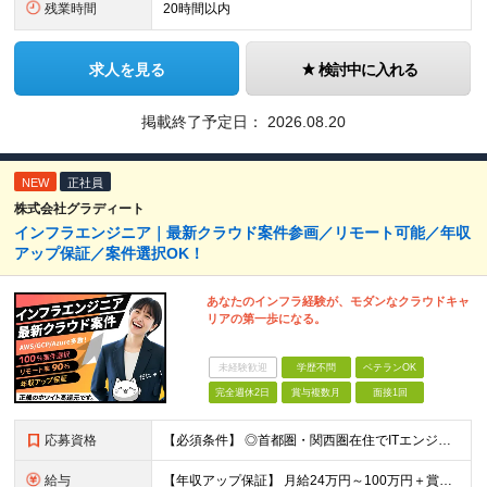
残業時間
20時間以内
求人を見る
検討中に入れる
掲載終了予定日：
2026.08.20
NEW
正社員
株式会社グラディート
インフラエンジニア｜最新クラウド案件参画／リモート可能／年収
アップ保証／案件選択OK！
あなたのインフラ経験が、モダンなクラウドキャ
リアの第一歩になる。
未経験歓迎
学歴不問
ベテランOK
完全週休2日
賞与複数月
面接1回
応募資格
【必須条件】 ◎⾸都圏・関⻄圏在住でITエンジニアとしての実務経験が3年以上ある⽅（開発・インフラいずれも歓迎） →⾸都圏（東京、神奈川、千葉、埼⽟）、関⻄圏（⼤阪、兵庫、京都）在住のITエンジニア採
給与
【年収アップ保証】 月給24万円～100万円＋賞与（年3回）＋諸手当 ◆想定年収432万円〜1200万円(経験・スキルを考慮し決定) ※年収アップ保証付帯 ◆基本給には⽉20時間分の固定残業代(31,