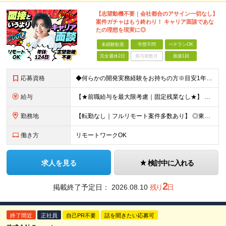
【志望動機不要｜会社都合のアサイン一切なし】
案件ガチャはもう終わり！ キャリア面談であな
たの理想を現実に◎
未経験歓迎
学歴不問
ベテランOK
完全週休2日
賞与複数月
面接1回
応募資格
◆何らかの開発実務経験をお持ちの方※目安1年以上 ◆学歴不問 ◆ブランクOK ＼こんな方にピッタリです／ ◎会社都合のアサインにウンザリしている方 ◎フルリモートや自宅近くなど、働きやすさを重視した
給与
【★前職給与を最大限考慮｜固定残業なし★】 受験料の全額負担に加え、 取得した資格に応じて 【月額1万円〜3万円】の資格手当を 毎月月給に上乗せします。 入社前からお持ちの資格も手当の対象です！ ◆
勤務地
【転勤なし｜フルリモート案件多数あり】 ◎東京都内のお客様先オフィスまたはテレワーク ※ご希望の勤務エリアを最大限考慮します！ ◆本社 東京都港区新橋3-11-8 オーイズミ新橋第2ビル503号室
働き方
リモートワークOK
求人を見る
検討中に入れる
2
掲載終了予定日：
2026.08.10
残り
日
終了間近
正社員
自己PR不要
話を聞きたい応募可