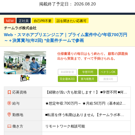
掲載終了予定日：
2026.08.20
NEW
正社員
自己PR不要
話を聞きたい応募可
チームラボ株式会社
Web・スマホアプリエンジニア｜プライム案件中心*年収700万円
～＋決算賞与(年2回) *全案件チームで参画
仕様書通りの毎日はもう終わり。 顧客の課題抽
出から実装まで、すべて手掛けられる。
未経験歓迎
学歴不問
ベテランOK
完全週休2日
賞与複数月
面接1回
応募資格
【経験が浅い方も歓迎します！】 ■学歴不問 ■何らかのプログラミング言語を用いた開発実務経験3年以上(言語不問) ＼こんな方に向いています／ ・仕様書通りの開発から抜け出し、より主体的に関わりたい方
給与
★想定年収:700万円～ ★月給:50万円（基本給22万円〜＋諸手当21万円1250円～） ※上記に固定残業代（68,750円/月40時間分）を含む。超過分は別途支給 ※試用期間3ヵ月あり。期間中の
勤務地
■転居を伴う転勤はありません 【チームラボ本社】 東京都千代田区神田小川町2-12 小川町進興ビル チームラボ本社他、会社が指定する場所 ※原則出社ですが、合理的な理由がある場合はリモート(在宅勤
働き方
リモートワーク相談可能