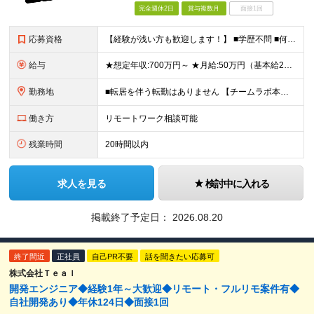
完全週休2日
賞与複数月
面接1回
応募資格
【経験が浅い方も歓迎します！】 ■学歴不問 ■何らかのプログラミング言語を用いた開発実務経験3年以上(言語不問) ＼こんな方に向いています／ ・有名アプリや数千万規模のサービス開発に携わりたい方 ・
給与
★想定年収:700万円～ ★月給:50万円（基本給22万円〜＋諸手当21万円1250円～） ※上記に固定残業代（68,750円/月40時間分）を含む。超過分は別途支給 ※試用期間3ヵ月あり。期間中の
勤務地
■転居を伴う転勤はありません 【チームラボ本社】 東京都千代田区神田小川町2-12 小川町進興ビル チームラボ本社他、会社が指定する場所 ※原則出社ですが、合理的な理由がある場合はリモート(在宅勤
働き方
リモートワーク相談可能
残業時間
20時間以内
求人を見る
検討中に入れる
掲載終了予定日：
2026.08.20
終了間近
正社員
自己PR不要
話を聞きたい応募可
株式会社Ｔｅａｌ
開発エンジニア◆経験1年～大歓迎◆リモート・フルリモ案件有◆
自社開発あり◆年休124日◆面接1回