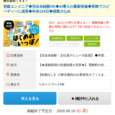
株式会社Ｔｅａｌ
初級エンジニア◆完全未経験OK◆AI導入の最新研修◆実務でスピ
ーディーに成長◆年休124日◆残業少なめ
AIが、あなたの学びを変える―― 最新研修と実
務を同時に積み上げて 1年で自走できるエンジニ
アに
未経験歓迎
学歴不問
ベテランOK
完全週休2日
賞与複数月
面接1回
応募資格
【完全未経験・正社員デビュー大歓迎】 ◆学歴不問 ◆29歳以下の方 ※若年層の長期キャリア形成を図るため《例外事由３号イ》 ＼こんな方にピッタリです／ ◎手に職をつけて長く活躍したい方 ◎スピーディ
給与
【★資格取得の支援制度が充実★】 受験料の全額負担に加え、 取得した資格に応じて 【月額1万円〜3万円】の資格手当を 毎月月給に上乗せします。 入社前からお持ちの資格も手当の対象です！ ◆月給24万
勤務地
【転勤なし】 ◎東京都内のお客様先オフィスまたは新橋本社での勤務となります ◆本社 東京都港区新橋3-11-8 オーイズミ新橋第2ビル503号室 ※(変更の範囲)上記を除く当社関連勤務地
働き方
リモートワークOK
求人を見る
検討中に入れる
2
掲載終了予定日：
2026.08.10
残り
日